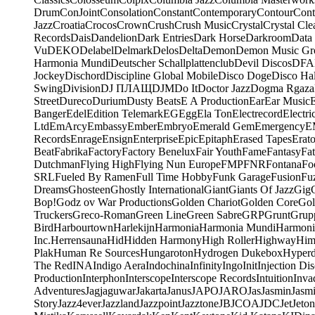
Drum
ConJoint
Consolation
Constant
Contemporary
Contour
Cont
Jazz
Croatia
Crocos
Crown
Crush
Crush Music
Crystal
Crystal Cle
Records
Dais
Dandelion
Dark Entries
Dark Horse
Darkroom
Data
Vu
DEKO
Delabel
Delmark
Delos
Delta
Demon
Demon Music Gr
Harmonia Mundi
Deutscher Schallplattenclub
Devil Discos
DFA
Jockey
Dischord
Discipline Global Mobile
Disco Doge
Disco Hal
Swing
Division
DJ ПЛАЩ
DJM
Do It
Doctor Jazz
Dogma Rgaza
Street
Dureco
Durium
Dusty Beats
E A Production
Ear
Ear Music
Banger
Edel
Edition Telemark
EG
Egg
Ela Ton
Electrecord
Electri
Ltd
EmArcy
Embassy
Ember
Embryo
Emerald Gem
Emergency
E
Records
Enrage
Ensign
Enterprise
Epic
Epitaph
Erased Tapes
Erat
Beat
Fabrika
Factory
Factory Benelux
Fair Youth
Fame
Fantasy
Fa
Dutchman
Flying High
Flying Nun Europe
FMP
FNR
Fontana
Fo
SRL
Fueled By Ramen
Full Time Hobby
Funk Garage
Fusion
Fu
Dreams
Ghosteen
Ghostly International
Giant
Giants Of Jazz
Gig
Bop!
Godz ov War Productions
Golden Chariot
Golden Core
Gol
Truckers
Greco-Roman
Green Line
Green Sabre
GRP
Grunt
Grupp
Bird
Harbourtown
Harlekijn
Harmonia
Harmonia Mundi
Harmoni
Inc.
Herrensauna
Hid
Hidden Harmony
High Roller
Highway
Him
Plak
Human Re Sources
Hungaroton
Hydrogen Dukebox
Hyper
The Red
INA
Indigo Aera
Indochina
Infinity
Ingo
Init
Injection Di
Production
Interphon
Interscope
Interscope Records
Intuition
Inva
Adventures
Jagjaguwar
Jakarta
Janus
JAPO
JARO
Jas
Jasmin
Jasm
Story
Jazz4ever
Jazzland
Jazzpoint
Jazztone
JB
JCOA
JDC
Jet
Jeton