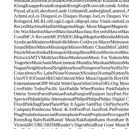
Mistika
Karussell
Kavardak
Ken
Kent
Keytone
Kid Katana
KIDin
Klong
Knappe
Koala
Kompakt
Kong
Kopf
Korova
Kozmik Artifac
Pizza
LaFace
Lakeshore
Lamb Unlimited
Lamborghini
Lantern
L
Artists
Leo
Les Disques
Les Disques Bongo Joe
Les Disques Vic
Refugees
LMLR
Lofi
Logic
Logo
Lollipop
Loma Vista
London
Lo
Record
Machina
Madfish
Magenta
Magic Music
Magnet
Magnetic
On Wax
Marifon
Marvel
Maschina
Maschina Records
Mascot
Mas
Coral
MCA Records
MCPS
MDG
Mega
Megafon
Melodia
Melodi
Syndicate
Metaleros
Metalville
Metro-Goldwyn-Mayer
Metrono
Sound
Minor
Minos
Mississippi
Missive
Mister Chand
MixCult
MJ
Puzzle
Monofonika
Monopole
Monsp
Mood
Moon
Mooncrest
Moo
Pickwick
MTV
MultiJazz
Muse
Mushroom
Music For Nations
Mus
Tragedies
Musicbank
Musicismusic
Musidisc
Musikant
Musiza
Mu
Nagast
Neighborhood
Neighbourhood
Nemperor
Neon
Netflix
Ne
Coincidence
No Label
Noise
Nonesuch
Nooirax
Normal
Norton
N
Uno
NYJO
Oasis
OBE
Ode
Odeon
Offen Music
Ogun
Oh Boy
OH
Entertainment
OPP World Wide
Opus
Orbis
Orfeo
ORG
Org Musi
Live
Pablo Today
Pacific Jazz
Paddle Wheel
Paisley Park
Paladyn
Odeon Series
Parrot
Partisan
Pasha
Passport
Passport Jazz
Past Per
Spector
Philadelphia International
Philips
Philips
Philips Digital C
Floyd
Pinkflag
Plane
Planet
Play It Again Sam
Play On
Playboy
Pl
Company
Ponderosa Music & Art
Pool
Pori Jazz
Pork Pie
Portobe
Plug
Produttoriassociati
Promophone
Pronit
Prophone
Provogue
P
Roots
Rag Baby
Raid
Raisin' Music
Rak
Ralph
Rams Horn
Rare B
Victrola
RCO
RCS
RDM
Reader's Digest
Real
Real Gone Music
R