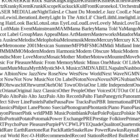
a KORNER
Kill Rock Stars
King
Kingsize
Kirshner
Kismet
Kitchenware
K
tz
Kranky
Krem
Krunk
Kscope
Kuckuck
KultFront
Kuroneko
L'Orchestra
ASER MEDIA
LateNightTales
Le Chant Du Monde
Le Jazz Cool
Le Nar
to
Lewis
Liberation
Liberty
Light In The Attic
Lil' Chief
Lilith
Limelight
Li
ng Hair
Look Back
Lotus
Lotus Eye
Lou
Loud
Love
Lovely Music
LoveTa
 Loft
Main Event
Mainstream
MAM
Mama Barley
Mama Told Ya
Mango
cot Label Group
Mass Appeal
Mass Art
Masters
Masterworks
Matador
Ma
a Auslese
Melodisc
Melophobia
Melosmusik
Memo
Mercury
Mercury KX
me
Metronome 2001
Mexican Summer
MFP
MFS
MGM
Midi
Midland Inte
J
MMi
MMO
Modern
Modern Harmonic
Modern Obscure Music
Modern
ndisc
More Love
Moroz
Mosaic
Mother Mother
Motown
Mounted
Move
ic For Pleasure
Music From Memory
Music Minus One
Music Of Life
M
tant
Mute
Muza
Myrrh
Mystic
M•A Music
n5MD
NABEL
Napalm
Nashbo
w Albion
New Jazz
New Rose
New West
New World
Next Wave
NGM
N
ot Now
Not Now Music
Not On Label
Noton
Nova
Novus
NPG
Nubian
Nu
R
Ohrwaschl
Ohrwurm
Okeh
Old Town
Olivia
One Little Independent
One
c
Oriana
Original Jazz Classics
Other People
Other Voices
OUT
Out Of L
Palo Alto
Palo Alto Jazz
Palo Alto Records
Palto Flats
Panegyric
Panora
fect Silver Line
Pastels
Pathe
Pausa
Paw Tracks
Pax
PBR International
PD
lassics
Philpot Lane
Phono Suecia
Phonogram
Phontastic
Piano Piano
Pias
ayon
Plesser
Plstk wrld
PMB Music
Pointblank
Polar
Pole
Poljazz
Polskie N
llo
Portrait
Potato
Potomak
Power Exchange
PRE
Prestige Folklore
Primar
RT
Psycho
Pure Pleasure
Purple
PVC
PWL
PYE
Quade
Qualiton
Quartersti
id
Rare Earth
Raretone
Rat Pack
RattleSnake
Raw Power
Rawkus
Rayna
R
eal World
Rec-O-Hit
Recommended
Record Station
Red
Red Bullet
Red 