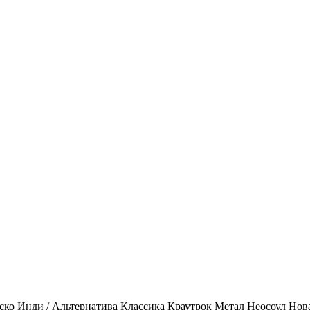
ско
Инди / Альтернатива
Классика
Краутрок
Метал
Неосоул
Нов