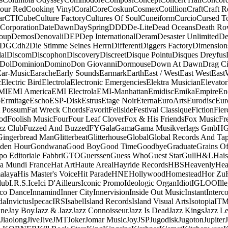
our Red
Cooking Vinyl
Coral
Core
Coskun
Cosmex
Cotillion
Craft
Craft R
ar
CTI
Cube
Culture Factory
Cultures Of Soul
Cuneiform
Curcio
Cursed T
 Corporation
Date
Dawn
DaySpring
DDD
De-Lite
Dead Oceans
Death R
oup
Demos
Denovali
DEP
Dep International
Deram
Desaster Unlimited
De
DGC
dh2
Die Stimme Seines Herrn
Different
Diggers Factory
Dimension
al
Discom
Discophon
Discovery
Discreet
Disque Pointu
Disques Dreyfus
Dol
Dominion
Domino
Don Giovanni
Dormouse
Down At Dawn
Drag Ci
Ear-Music
Earache
Early Sounds
Earmark
Earth
East / West
East West
East
c
Electric Bird
Electrola
Electronic Emergencies
Elektra Musician
Elevator
MI
EMI America
EMI Electrola
EMI-Manhattan
Emidisc
Emika
Empire
En
o
Ermitage
Escho
ESP-Disk
Estrus
Etage Noir
Eterna
EuroArts
Eurodisc
Eur
t Possum
Fat Wreck Chords
Favorit
Fellside
Festival Classique
Fiction
Fier
od
Foolish Music
Four
Four Leaf Clover
Fox & His Friends
Fox Music
Fr
zz Club
Fuzzed And Buzzed
FY
Gala
Gama
Gama Musikverlags GmbH
Gingerbread Man
Glitterbeat
Glitterhouse
Global
Global Records And Ta
den Hour
Gondwana
Good Boy
Good Time
Goodbye
Graduate
Grains O
o Editoriale Fabbri
GTO
Guerssen
Guess Who
Guest Star
Gull
H&L
Hais
a Mundi France
Hat Art
Haute Areal
Hayride Records
HBS
Heavenly
Hea
alaya
His Master's Voice
Hit Parade
HNE
Hollywood
Homestead
Hor Zu
dub
I.R.S.
Ice
Ici D'Ailleurs
Iconic Promo
Ideologic Organ
Idiot
IGLOO
Ill
sco Dance
Innamind
Inner City
Innervision
Inside Out Music
Instant
Interc
da
Invictus
Ipecac
IRS
Isabel
Island Records
Island Visual Arts
Isotopia
IT
ine
Jay Boy
Jazz & Jazz
Jazz Connoisseur
Jazz Is Dead
Jazz Kings
Jazz L
Jiaolong
Jive
Jive
JMT
Joker
Jomar Music
Joy
JSP
Jugodisk
Jugoton
Jupiter