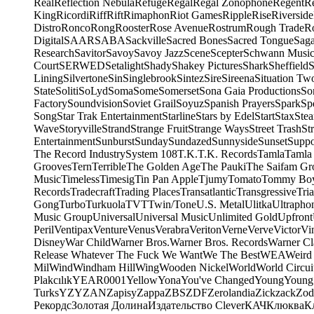
Real
Reflection Nebula
Refuge
Regal
Regal Zonophone
Regent
R
King
Ricordi
Riff
Rift
Rimaphon
Riot Games
Ripple
Rise
Riverside
Distro
Ronco
Rong
Rooster
Rose Avenue
Rostrum
Rough Trade
Ro
Digital
SAAR
SABA
Sackville
Sacred Bones
Sacred Tongue
Sag
Research
Savitor
Savoy
Savoy Jazz
Scene
Scepter
Schwann Music
Court
SERWED
Setalight
Shady
Shakey Pictures
Shark
Sheffield
S
Lining
Silvertone
Sin
Singlebrook
Sintez
Sire
Sireena
Situation Tw
State
Soliti
SoLyd
Soma
Some
Somerset
Sona Gaia Productions
So
Factory
Soundvision
Soviet Grail
Soyuz
Spanish Prayers
Spark
Sp
Song
Star Trak Entertainment
Starline
Stars by Edel
Start
Stax
Ste
Wave
Storyville
Strand
Strange Fruit
Strange Ways
Street Trash
St
Entertainment
Sunburst
Sunday
Sundazed
Sunnyside
Sunset
Suppo
The Record Industry
System 108
T.K.
T.K. Records
Tamla
Tamla
Grooves
Tern
Terrible
The Golden Age
The Pauki
The Saifam Gr
Music
Timeless
Timesig
Tin Pan Apple
Tjumy
Tomato
Tommy Bo
Records
Tradecraft
Trading Places
Transatlantic
Transgressive
Tri
Gong
Turbo
Turkuola
TVT
Twin/Tone
U.S. Metal
Ulitka
Ultrapho
Music Group
Universal
Universal Music
Unlimited Gold
Upfront
Peril
Ventipax
Venture
Venus
Verabra
Veriton
Verne
Verve
Victor
Vi
Disney
War Child
Warner Bros.
Warner Bros. Records
Warner Cl
Release Whatever The Fuck We Want
We The Best
WEA
Weird
Mil
Wind
Windham Hill
Wing
Wooden Nickel
World
World Circui
Plakcılık
YEAR0001
Yellow
Yona
You've Changed
Young
Young
Turks
YZY
ZAN
Zapisy
Zappa
ZBS
ZDF
Zerolandia
Zickzack
Zod
Рекордс
Золотая Долина
Издательство Clever
КАЧ
Клюква
К