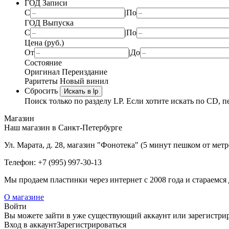
ГОД Записи
С
|
По
ГОД Выпуска
С
|
По
Цена (руб.)
От
|
До
Состояние
Оригинал
Переиздание
Раритеты
Новый винил
Сбросить
Искать в lp
Поиск только по разделу LP. Если хотите искать по CD, п
Магазин
Наш магазин в Санкт-Петербурге
Ул. Марата, д. 28, магазин "Фонотека" (5 минут пешком от мет
Телефон: +7 (995) 997-30-13
Мы продаем пластинки через интернет c 2008 года и стараемся 
О магазине
Войти
Вы можете зайти в уже существующий аккаунт или зарегистриро
Вход
в аккаунт
Зарегистрироваться