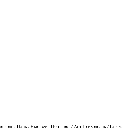
ая волна
Панк / Нью вейв
Поп
Прог / Арт
Психоделик / Гараж