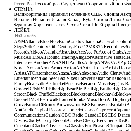
Регги
Рок
Русский рок
Саундтреки
Современный поп
Фан
СТРАНА
Великобритания
Германия
Голландия
США
Япония
Авст
Испания
Испания
Италия
Канада
Куба
Латвия
Литва
Люк
Франция
Хорватия
Чехия
Чехия
Чили
Швейцария
Швеци
ЛЕЙБЛ
A&M
Atlantic
Blue Note
Brain
Capitol
Charisma
Chrysalis
Columb
Steps
20th Century
20th Century-Fox
21
2MR
355 Recordings
36
Records
Abkco
Absinthe
Abstrakce
Ace
Ace Fu
Ace of Clubs
Ace
Music
All Life
All Round Trading
Alligator
Alternative Tentacles
Interactive
Another
ANS
ANTI
Antilles
Antrop
ANWO
AOI
Ap-G
Novus
Ariston
Arma
Armed
Arston
Art
Artist House
Artists House
Artists
ATO
Atomhenge
Attaca
Attic
Attlaxeras
Audio Clarity
Audi
Entertainment
Bad Seed
Bad Vibes Forever
Balkanton
Balloon B
Family
Bearsville
Beatrocket
Because
Because Music
Beggars Ba
Groove
BFish
BGP
Biber
Big Bear
Big Beat
Big Brother
Big Cro
Screen
Black Truffle
Blackened
Blackground
Blackhawk
Blackw
Encore
BMG
Boardwalk
Bomba
Bomba Music
Bon Air
Boplicity
Grove
Broma16
Bronze
Brownswood
BRS
Brunswick
Brutalist
Bt
Am
Candid
Capitol Records
Capriccio
Caprice
Capricorn
Capture
Communications
Caution!
CBC Radio Canada
CBS
CBS Dance 
Discos
Charly
Charly Records
Chelsea
Cherry Red
Cherry Red
Ch
Celentano
Clarion
Classic Jazz
Classics For Pleasure
Cleopatra
Cl
Classics
Colosseum
Colpix
Columbia Jazz
Columbia Masterwork