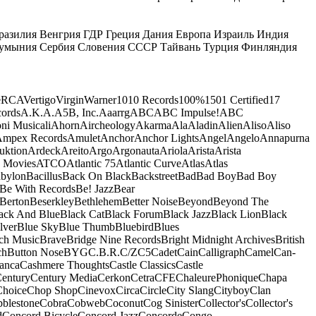
разилия
Венгрия
ГДР
Греция
Дания
Европа
Израиль
Индия
умыния
Сербия
Словения
СССР
Тайвань
Турция
Финляндия
e
RCA
Vertigo
Virgin
Warner
10
10 Records
100%
1501 Certified
17
ords
A.K.A.
A5B, Inc.
Aaarrg
ABC
ABC Impulse!
ABC
ni Musicali
Ahorn
Aircheology
Akarma
Ala
Aladin
Alien
Aliso
Aliso
mpex Records
Amulet
Anchor
Anchor Lights
Angel
Angelo
Annapurna
uktion
Ardeck
Areito
Argo
Argonauta
Ariola
Arista
Arista
 Movies
ATCO
Atlantic 75
Atlantic Curve
Atlas
Atlas
bylon
Bacillus
Back On Black
Backstreet
Bad
Bad Boy
Bad Boy
Be With Records
Be! Jazz
Bear
Berton
Beserkley
Bethlehem
Better Noise
Beyond
Beyond The
ack And Blue
Black Cat
Black Forum
Black Jazz
Black Lion
Black
lver
Blue Sky
Blue Thumb
Bluebird
Blues
ch Music
Brave
Bridge Nine Records
Bright Midnight Archives
British
ch
Button Nose
BYG
C.B.R.
C/Z
C5
Cadet
Cain
Calligraph
Camel
Can-
anca
Cashmere Thoughts
Castle Classics
Castle
entury
Century Media
Cerkon
Cetra
CFE
ChaleurePhonique
Chapa
Choice
Chop Shop
Cinevox
Circa
Circle
City Slang
Cityboy
Clan
blestone
Cobra
Cobweb
Coconut
Cog Sinister
Collector's
Collector's
d
Concord Bicycle
Concord Jazz
Concorde
Congo