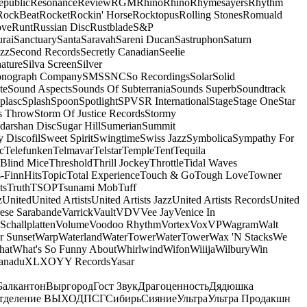
epublic
Resonance
Review
RGM
Rhino
Rhino
Rhymesayers
Rhythm
RockBeat
Rocket
Rockin' Horse
Rocktopus
Rolling Stones
Romuald
ove
Runt
Russian Disc
Rustblade
S&P
rai
Sanctuary
Santa
Saravah
Sareni Ducan
Sastruphon
Saturn
azz
Second Records
Secretly Canadian
Seelie
ature
Silva Screen
Silver
onograph Company
SMS
SNC
So Recordings
Solar
Solid
te
Sound Aspects
Sounds Of Subterrania
Sounds Superb
Soundtrack
plasc
Splash
Spoon
Spotlight
SPV
SR International
Stage
Stage One
Star
s Throw
Storm Of Justice Records
Stormy
darshan Disc
Sugar Hill
Sumerian
Summit
 Discofil
Sweet Spirit
Swingtime
Swiss Jazz
Symbolica
Sympathy For
c
Telefunken
Telmavar
Telstar
Temple
Tent
Tequila
 Blind Mice
Threshold
Thrill Jockey
Throttle
Tidal Waves
-FinnHits
Topic
Total Experience
Touch & Go
Tough Love
Towner
ts
Truth
TSOP
Tsunami Mob
Tuff
z
United
United Artists
United Artists Jazz
United Artists Records
United
ese Sarabande
Varrick
Vault
VDV
Vee Jay
Venice In
Schallplatten
Volume
Voodoo Rhythm
Vortex
Vox
VP
Wagram
Walt
r Sunset
Warp
Waterland
WaterTower
WaterTower
Wax 'N Stacks
We
hat
What's So Funny About
Whirlwind
Wifon
Wiiija
Wilbury
Win
anadu
XL
XO
Y
Y Records
Yasar
Балкантон
Выргород
Гост Звук
Драгоценность
Дядюшка
тделение ВЫХОД
ПСГ
Сибирь
Сияние
Ультра
Ультра Продакшн