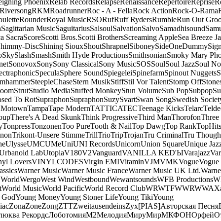
eigning Phoenix
Relab Records
Relapse
Renaissance
Repertoire
Reprise
R
Riversong
RKM
Roadrunner
Roc - A - Fella
Rock Action
Rock-O-Rama
ulette
Rounder
Royal Music
RSO
Ruf
Ruff Ryders
Rumble
Run Out Gro
a
Sagittarian Music
Saguitarius
Salsoul
Salvation
Salvo
Samadhisound
Samu
a Sacra
Score
Scotti Bros.
Scotti Brothers
Screaming Apple
Sea Breeze J
himmy-Disc
Shining Sioux
Shout
Shrapnel
Siboney
SideOneDummy
Sign
o
Sky
Slash
Smash
Smith Hyde Productions
Smithsonian
Smoky Mary Ph
net
Sonovox
Sony
Sony Classical
Sony Music
SOS
Soul
Soul Jazz
Soul No
ectraphonic
Specula
Sphere Sound
Spiegelei
Spinefarm
Spinout Nuggets
S
amhammer
SteepleChase
Stern Musik
Stiff
Stil Vor Talent
Stomp Off
Stone
room
Strut
Studio Media
Stuffed Monkey
Stun Volume
Sub Pop
Subpop
Su
sed To Rot
Supraphon
Supraphon
Suzy
Svart
Swan Song
Swedish Society
 Motown
Tampa
Tape Modern
TATTICA
TEC
Teenage Kicks
Telarc
Telde
oup
There's A Dead Skunk
Think Progressive
Third Man
Thorofon
Three
y
Tonpress
Tonzonen
Too Pure
Tooth & Nail
Top Dawg
Top Rank
TopHits
anon
Trikont-Unsere Stimme
Trill
Trio
Trip
Trojan
Tru Criminal
Tru Though
ne
Ulysse
UMC
UMe
Uni
UNI Records
Unicorn
Union Square
Unique Jaz
Urbanoid Lab
Utopia
V180
V2
Vanguard
VANILLA KED'Ы
Varajazz
Var
nyl Lovers
VINYLCODES
Virgin EMI
Vitamin
VJM
VMK
Vogue
Vogue 
assics
Warner Music
Warner Music France
Warner Music UK Ltd.
Warne
 World
Wergo
West Wind
Westbound
Wewantsounds
WFB Productions
W
t
World Music
World Pacific
World Record Club
WRWTFWWR
WWA
X
 God
Young Money
Young Stoner Life
Young Tiki
Young
iac
Zona
Zone
Zong
ZTT
Zweitausendeins
Zyx
[PIAS]
Авторская Песня
люква Рекордс
Лоботомия
М2
Мелодия
МируМир
МКФОН
Орфей
О