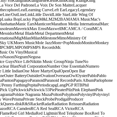
itty-Yo
Klangbad
Klangstelle
Klein
Klimt
Kling Klang
Kling
La Voce Del Padrone
La Voix De Son Maitre
Lacquer
thecophore
Leaf
Learning Curve
Left Ear
Legacy
Legendary
ne
Line/OutLine
Link
Little David
Little Star
Little Wing Of
p
Luaka Bop
Lucky Pigs
M&L
M2
M2BA
MA
MA Music
Mac's
Manhattan
Manic Ears
Manticore
Marathon Media International
Marc
usoleum
Maverick
Max Ernst
Maxwell
MCA
MCA / Coral
MCA
Messidor
Metal Blade
Metal Department
Metal
rnational
Mig
Milan
Milan
Milestone
Mimo
Ministry Of
 Sky UK
Moers Music
Mole Jazz
Mom+Pop
Mondo
Monitor
Monkey
MPC
MPL
MPO
MPS
MPS Records
Mr.
usic On Vinyl
Musical
ro
Nasoni
Negram
Negusa
ice Guys
Nice Life
Nikitin Music Group
Ninja Tune
No
clear Blast
Null Corporation
Number One Essentials
Numero
 Little Indian
One More Martyr
Opal
Open
Open Bar
ine
Outer Battery
Outsider
Ovation
Overseas
Owl
Oyster
Pablo
Pablo
ma
Panton
Papagayo
Paranoid
Paranoid Records
Paris Album
Parlophone
U
Penny Farthing
Pepita
Periodica
pgLang
PGP RTB
Phil
Pick Up
Pickwick
Pickwick/33
Pie
Pieater
Pilz
Pink Elephant
Pink
agrania
Polskie Nagrania Muza
Polton
Polyphon
Polyvinyl
Polyvinyl
y Wave
Prisma
Private Stock
Probe
Prodigal
Producer
ck
Queen-disk
R&S
Racket
Radar
Radiation Reissues
Radiation
azor
RCA Camden
RCA Red Seal
RCA Victor
RCA
Flame
Red Girl Media
Red Lightnin'
Red Telephone Box
Reel To