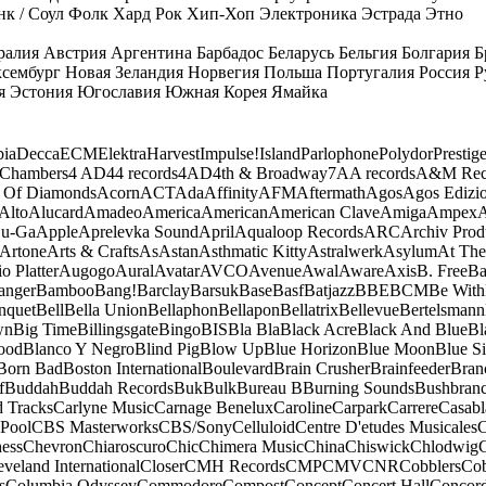
к / Соул
Фолк
Хард Рок
Хип-Хоп
Электроника
Эстрада
Этно
ралия
Австрия
Аргентина
Барбадос
Беларусь
Бельгия
Болгария
Б
сембург
Новая Зеландия
Норвегия
Польша
Португалия
Россия
Р
я
Эстония
Югославия
Южная Корея
Ямайка
ia
Decca
ECM
Elektra
Harvest
Impulse!
Island
Parlophone
Polydor
Prestig
 Chambers
4 AD
44 records
4AD
4th & Broadway
7A
A records
A&M Rec
 Of Diamonds
Acorn
ACT
Ada
Affinity
AFM
Aftermath
Agos
Agos Edizio
Alto
Alucard
Amadeo
America
American
American Clave
Amiga
Ampex
A
u-Ga
Apple
Aprelevka Sound
April
Aqualoop Records
ARC
Archiv Prod
Artone
Arts & Crafts
As
Astan
Asthmatic Kitty
Astralwerk
Asylum
At The
o Platter
Augogo
Aural
Avatar
AVCO
Avenue
Awal
Aware
Axis
B. Free
Ba
anger
Bamboo
Bang!
Barclay
Barsuk
Base
Basf
Batjazz
BBE
BCM
Be With
nquet
Bell
Bella Union
Bellaphon
Bellapon
Bellatrix
Bellevue
Bertelsmann
wn
Big Time
Billingsgate
Bingo
BIS
Bla Bla
Black Acre
Black And Blue
Bl
ood
Blanco Y Negro
Blind Pig
Blow Up
Blue Horizon
Blue Moon
Blue Si
Born Bad
Boston International
Boulevard
Brain Crusher
Brainfeeder
Bran
f
Buddah
Buddah Records
Buk
Bulk
Bureau B
Burning Sounds
Bushbran
d Tracks
Carlyne Music
Carnage Benelux
Caroline
Carpark
Carrere
Casabl
Pool
CBS Masterworks
CBS/Sony
Celluloid
Centre D'etudes Musicales
C
ess
Chevron
Chiaroscuro
Chic
Chimera Music
China
Chiswick
Chlodwig
eveland International
Closer
CMH Records
CMP
CMV
CNR
Cobblers
Cob
s
Columbia Odyssey
Commodore
Compost
Concept
Concert Hall
Concor