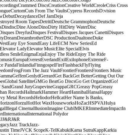
ecordings
Crammed Discs
Creation
Creative World
Creole
Criss Cross
ongue
Curtom
Cuts From The Vaults
Cypress Records
D:vision
ow
Debut
Decaydance
Def Jam
Deja
stroyed Room Tapes
Detriti
Deutsche Grammophon
Deutsche
s
Dindisc
Dine Alone
Dino
Dirty Hit
Dirty Water
Disc
Disques Dreyfus
Disques Festival
Disques Jacques Canetti
Disques
ty
Dream
Dreambrother
DSC Production
Dualtone
Duke
West
Easy Eye Sound
Easy Life
ECM New Series
Ed
Elevator Lady
Elevator Music
Elite Special
Elvis
dless Smile
Enigma
Enja
Enjoy The Ride
Enjoy The Ride
omusic
Europa
Everest
Everland
Exil
Exilophone
Extreme
F-
ce Panda
Finlandia
Finngospel
Fire
Flashback
Fly
Flying
eedom
Frog
From The Jazz Vault
Frontier
Frontiers
Frontiers Music
Gamma
Geffen
Genlyd
Gerrard
Get Back
Get Better
Getting Out Our
pes
Global Satellite
GM
Go Beat
Go Discs
Go Get Organized
Go!
f Sand
Grand Jury
Grapevine
Grappa
GRC
Greasy Pop
Greasy
han Records
Hallmark
Hammer Heart
Hannibal
Hansa
Happy
vy Metal Records
Heliodor
Hellcat
Her Name Is Banks,
Horizon
Horzu
Hot
Hot Wax
Houseworks
HoZac
HSPVA
Hulya
egal
Illegal Cinema
Illusion
Imagine Club
IMKER
Immediate
Impact
In
ord
International
International Polydor
M
J
J&R
J&R
egacy
Jazz Track
Jazz-
Justin Time
JVC
K Scope
K-Tel
Kabuki
Kama Sutra
Kapp
Karkia