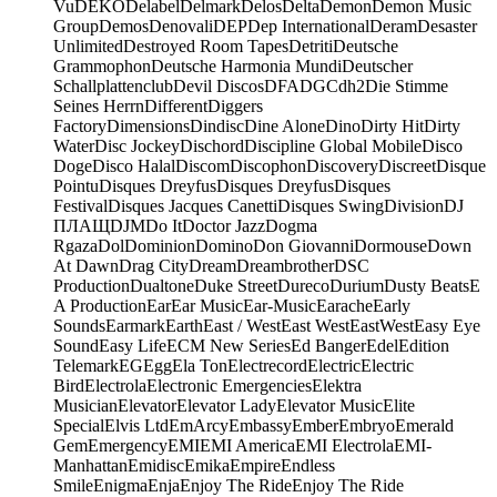
Vu
DEKO
Delabel
Delmark
Delos
Delta
Demon
Demon Music
Group
Demos
Denovali
DEP
Dep International
Deram
Desaster
Unlimited
Destroyed Room Tapes
Detriti
Deutsche
Grammophon
Deutsche Harmonia Mundi
Deutscher
Schallplattenclub
Devil Discos
DFA
DGC
dh2
Die Stimme
Seines Herrn
Different
Diggers
Factory
Dimensions
Dindisc
Dine Alone
Dino
Dirty Hit
Dirty
Water
Disc Jockey
Dischord
Discipline Global Mobile
Disco
Doge
Disco Halal
Discom
Discophon
Discovery
Discreet
Disque
Pointu
Disques Dreyfus
Disques Dreyfus
Disques
Festival
Disques Jacques Canetti
Disques Swing
Division
DJ
ПЛАЩ
DJM
Do It
Doctor Jazz
Dogma
Rgaza
Dol
Dominion
Domino
Don Giovanni
Dormouse
Down
At Dawn
Drag City
Dream
Dreambrother
DSC
Production
Dualtone
Duke Street
Dureco
Durium
Dusty Beats
E
A Production
Ear
Ear Music
Ear-Music
Earache
Early
Sounds
Earmark
Earth
East / West
East West
EastWest
Easy Eye
Sound
Easy Life
ECM New Series
Ed Banger
Edel
Edition
Telemark
EG
Egg
Ela Ton
Electrecord
Electric
Electric
Bird
Electrola
Electronic Emergencies
Elektra
Musician
Elevator
Elevator Lady
Elevator Music
Elite
Special
Elvis Ltd
EmArcy
Embassy
Ember
Embryo
Emerald
Gem
Emergency
EMI
EMI America
EMI Electrola
EMI-
Manhattan
Emidisc
Emika
Empire
Endless
Smile
Enigma
Enja
Enjoy The Ride
Enjoy The Ride