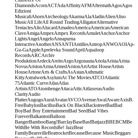
Diamonds
Acorn
ACT
Ada
Affinity
AFM
Aftermath
Agos
Agos
Edizioni
Musicali
Ahorn
Aircheology
Akarma
Ala
Aladin
Alien
Aliso
Music
All Life
All Round Trading
Alligator
Alternative
Tentacles
Alto
Alucard
Amadeo
America
American
American
Clave
Amiga
Ampex
Ampex Records
Amulet
Anchor
Anchor
Lights
Angel
Angelo
Annapurna
Interactive
Another
ANS
ANTI
Antilles
Antrop
ANWO
AOI
Ap-
Gu-Ga
Apple
Aprelevka Sound
April
Aqualoop
Records
ARC
Archiv
Produktion
Ardeck
Areito
Argo
Argonauta
Ariola
Arista
Arista
Novus
Ariston
Arma
Armed
Arston
Art
Artist House
Artists
House
Artone
Arts & Crafts
As
Astan
Asthmatic
Kitty
Astralwerk
Asylum
At The Movies
ATCO
Atlantic
75
Atlantic Curve
Atlas
Atlas
Artists
ATO
Atomhenge
Attaca
Attic
Attlaxeras
Audio
Clarity
Audio
Platter
Augogo
Aural
Avatar
AVCO
Avenue
Awal
Aware
Axis
B.
Free
Babylon
Bacillus
Back On Black
Backstreet
Bad
Bad
Boy
Bad Boy Entertainment
Bad Seed
Bad Vibes
Forever
Balkanton
Balloon
Banger
Bamboo
Bang!
Barclay
Base
Basf
Batjazz
BBE
BCM
Be
With
Be With Records
Be! Jazz
Bear
Family
Bearsville
Beatrocket
Because
Because Music
Beggars