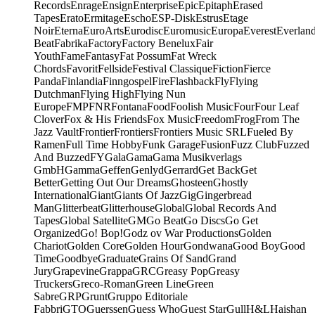
Records
Enrage
Ensign
Enterprise
Epic
Epitaph
Erased
Tapes
Erato
Ermitage
Escho
ESP-Disk
Estrus
Etage
Noir
Eterna
EuroArts
Eurodisc
Euromusic
Europa
Everest
Everlan
Beat
Fabrika
Factory
Factory Benelux
Fair
Youth
Fame
Fantasy
Fat Possum
Fat Wreck
Chords
Favorit
Fellside
Festival Classique
Fiction
Fierce
Panda
Finlandia
Finngospel
Fire
Flashback
Fly
Flying
Dutchman
Flying High
Flying Nun
Europe
FMP
FNR
Fontana
Food
Foolish Music
Four
Four Leaf
Clover
Fox & His Friends
Fox Music
Freedom
Frog
From The
Jazz Vault
Frontier
Frontiers
Frontiers Music SRL
Fueled By
Ramen
Full Time Hobby
Funk Garage
Fusion
Fuzz Club
Fuzzed
And Buzzed
FY
Gala
Gama
Gama Musikverlags
GmbH
Gamma
Geffen
Genlyd
Gerrard
Get Back
Get
Better
Getting Out Our Dreams
Ghosteen
Ghostly
International
Giant
Giants Of Jazz
Gig
Gingerbread
Man
Glitterbeat
Glitterhouse
Global
Global Records And
Tapes
Global Satellite
GM
Go Beat
Go Discs
Go Get
Organized
Go! Bop!
Godz ov War Productions
Golden
Chariot
Golden Core
Golden Hour
Gondwana
Good Boy
Good
Time
Goodbye
Graduate
Grains Of Sand
Grand
Jury
Grapevine
Grappa
GRC
Greasy Pop
Greasy
Truckers
Greco-Roman
Green Line
Green
Sabre
GRP
Grunt
Gruppo Editoriale
Fabbri
GTO
Guerssen
Guess Who
Guest Star
Gull
H&L
Haishan