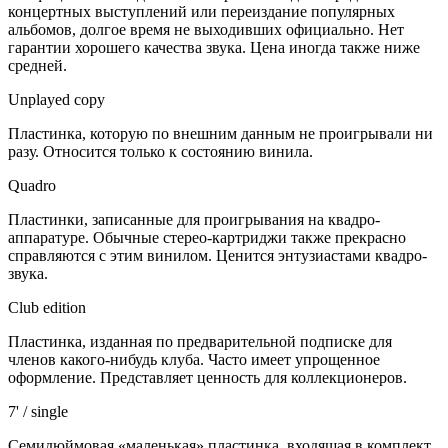
концертных выступлений или переиздание популярных
альбомов, долгое время не выходивших официально. Нет
гарантии хорошего качества звука. Цена иногда также ниже
средней.
Unplayed copy
Пластинка, которую по внешним данным не проигрывали ни
разу. Относится только к состоянию винила.
Quadro
Пластинки, записанные для проигрывания на квадро-
аппаратуре. Обычные стерео-картриджи также прекрасно
справляются с этим винилом. Ценится энтузиастами квадро-
звука.
Club edition
Пластинка, изданная по предварительной подписке для
членов какого-нибудь клуба. Часто имеет упрощенное
оформление. Представляет ценность для коллекционеров.
7' / single
Семидюймовая «маленькая» пластинка, входящая в комплект