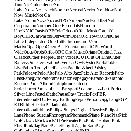
Tune
No Coincidence
No
Label
Noise
Nonesuch
Nooirax
Normal
Norton
Not Now
Not
Now Music
Not On
Label
Noton
Nova
Novus
NPG
Nubian
Nuclear Blast
Null
Corporation
Number One Essentials
Numero
Uno
NYJO
Oasis
OBE
Ode
Odeon
Offen Music
Ogun
Oh
Boy
OHR
Ohrwaschl
Ohrwurm
Okeh
Old Town
Olivia
One
Little Independent
One Little Indian
One More
Martyr
Opal
Open
Open Bar Entertainment
OPP World
Wide
Opus
Orbis
Orfeo
ORG
Org Music
Oriana
Original Jazz
Classics
Other People
Other Voices
OUT
Out Of Line
Outer
Battery
Outsider
Ovation
Overseas
Owl
Oyster
Pablo
Pablo
Live
Pablo Today
Pacific Jazz
Paddle Wheel
Paisley
Park
Paladyn
Palo Alto
Palo Alto Jazz
Palo Alto Records
Palto
Flats
Panegyric
Panorama
Panton
Papagayo
Paranoid
Paranoid
Records
Paris Album
Parlophone Odeon
Series
Parrot
Partisan
Pasha
Passport
Passport Jazz
Past Perfect
Silver Line
Pastels
Pathe
Pausa
Paw Tracks
Pax
PBR
International
PDU
Penny Farthing
Pepita
Periodica
pgLang
PGP
RTB
Phil Spector
Philadelphia
International
Philips
Philips
Philips Digital Classics
Philpot
Lane
Phono Suecia
Phonogram
Phontastic
Piano Piano
Pias
Pick
Up
Pickwick
Pickwick/33
Pie
Pieater
Pilz
Pink Elephant
Pink
Floyd
Pinkflag
Plane
Planet
Play It Again Sam
Play
On
Playboy
Playon
Plesser
Plstk wrld
PMB