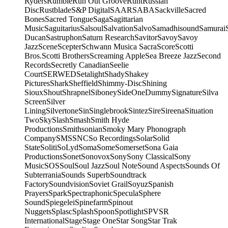
Ryders
Rumble
Run Out Groove
Runt
Russian
Disc
Rustblade
S&P Digital
SAAR
SABA
Sackville
Sacred
Bones
Sacred Tongue
Saga
Sagittarian
Music
Saguitarius
Salsoul
Salvation
Salvo
Samadhisound
Samurai
Ducan
Sastruphon
Saturn Research
Savitor
Savoy
Savoy
Jazz
Scene
Scepter
Schwann Musica Sacra
Score
Scotti
Bros.
Scotti Brothers
Screaming Apple
Sea Breeze Jazz
Second
Records
Secretly Canadian
Seelie
Court
SERWED
Setalight
Shady
Shakey
Pictures
Shark
Sheffield
Shimmy-Disc
Shining
Sioux
Shout
Shrapnel
Siboney
SideOneDummy
Signature
Silva
Screen
Silver
Lining
Silvertone
Sin
Singlebrook
Sintez
Sire
Sireena
Situation
Two
Sky
Slash
Smash
Smith Hyde
Productions
Smithsonian
Smoky Mary Phonograph
Company
SMS
SNC
So Recordings
Solar
Solid
State
Soliti
SoLyd
Soma
Some
Somerset
Sona Gaia
Productions
Sonet
Sonovox
Sony
Sony Classical
Sony
Music
SOS
Soul
Soul Jazz
Soul Note
Sound Aspects
Sounds Of
Subterrania
Sounds Superb
Soundtrack
Factory
Soundvision
Soviet Grail
Soyuz
Spanish
Prayers
Spark
Spectraphonic
Specula
Sphere
Sound
Spiegelei
Spinefarm
Spinout
Nuggets
Splasc
Splash
Spoon
Spotlight
SPV
SR
International
Stage
Stage One
Star Song
Star Trak