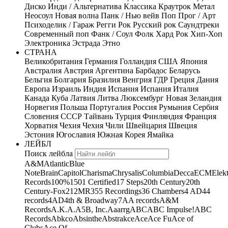
Диско
Инди / Альтернатива
Классика
Краутрок
Метал
Неосоул
Новая волна
Панк / Нью вейв
Поп
Прог / Арт
Психоделик / Гараж
Регги
Рок
Русский рок
Саундтреки
Современный поп
Фанк / Соул
Фолк
Хард Рок
Хип-Хоп
Электроника
Эстрада
Этно
СТРАНА
Великобритания
Германия
Голландия
США
Япония
Австралия
Австрия
Аргентина
Барбадос
Беларусь
Бельгия
Болгария
Бразилия
Венгрия
ГДР
Греция
Дания
Европа
Израиль
Индия
Испания
Испания
Италия
Канада
Куба
Латвия
Литва
Люксембург
Новая Зеландия
Норвегия
Польша
Португалия
Россия
Румыния
Сербия
Словения
СССР
Тайвань
Турция
Финляндия
Франция
Хорватия
Чехия
Чехия
Чили
Швейцария
Швеция
Эстония
Югославия
Южная Корея
Ямайка
ЛЕЙБЛ
Поиск лейбла
A&M
Atlantic
Blue
Note
Brain
Capitol
Charisma
Chrysalis
Columbia
Decca
ECM
Elek
Records
100%
1501 Certified
17 Steps
20th Century
20th
Century-Fox
21
2MR
355 Recordings
36 Chambers
4 AD
44
records
4AD
4th & Broadway
7A
A records
A&M
Records
A.K.A.
A5B, Inc.
Aaarrg
ABC
ABC Impulse!
ABC
Records
Abkco
Absinthe
Abstrakce
Ace
Ace Fu
Ace of
Clubs
Ace Of