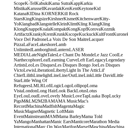
Scope
K-Tel
Kabuki
Kama Sutra
Kapp
Karkia
Mistika
Karussell
Kavardak
Ken
Kent
Keytone
Kid
Katana
KIDina KORNER
Kill Rock
Stars
King
Kingsize
Kirshner
Kismet
Kitchenware
Kitty-
Yo
Klangbad
Klangstelle
Klein
Klimt
Kling Klang
Kling
Klong
Knappe
Koala
Kompakt
Kong
Kopf
Korova
Kozmik
Artifactz
Kranky
Krem
Krunk
Kscope
Kuckuck
KultFront
Kurone
Voce Del Padrone
La Voix De Son Maitre
Lacquer
Pizza
LaFace
Lakeshore
Lamb
Unlimited
Lamborghini
Lantern
LASER
MEDIA
LateNightTales
Le Chant Du Monde
Le Jazz Cool
Le
Narthecophore
Leaf
Learning Curve
Left Ear
Legacy
Legendary
Artists
Leo
Les Disques
Les Disques Bongo Joe
Les Disques
Victo
Lewis
Liberation
Liberty
Light In The Attic
Lil'
Chief
Lilith
Limelight
Line
Line/OutLine
Link
Little David
Little
Star
Little Wing Of
Refugees
LMLR
Lofi
Logic
Logo
Lollipop
Loma
Vista
London
Long Hair
Look Back
Lotus
Lotus
Eye
Lou
Loud
Love
Lovely Music
LoveTap
Luaka Bop
Lucky
Pigs
M&L
M2
M2BA
MA
MA Music
Mac's
Record
Machina
Madfish
Magenta
Magic
Music
Magnet
Magnetic Loft
Main
Event
Mainstream
MAM
Mama Barley
Mama Told
Ya
Mango
Manhattan
Manic Ears
Manticore
Marathon Media
International
Marc On Wax
Marifon
Marvel
Maschina
Maschina