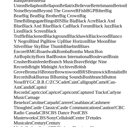
Banquet
Bell
Bella
Union
Bellaphon
Bellapon
Bellatrix
Bellevue
Bertelsmann
Berton
Noise
Beyond
Beyond The Groove
BFish
BGP
Biber
Big
Bear
Big Beat
Big Brother
Big Crown
Big
Time
Billingsgate
Bingo
BIS
Bla Bla
Black Acre
Black And
Blue
Black And Blue
Black Cat
Black Forum
Black Jazz
Black
Lion
Black Screen
Black
Truffle
Blackened
Blackground
Blackhawk
Blackwood
Blanco
Y Negro
Blind Pig
Blow Up
Blue Horizon
Blue Moon
Blue
Silver
Blue Sky
Blue Thumb
Bluebird
Blues
Encore
BMG
Boardwalk
Bomba
Bomba Music
Bon
Air
Boplicity
Born Bad
Boston International
Boulevard
Brain
Crusher
Brainfeeder
Branch Music
Brave
Bridge Nine
Records
Bright Midnight Archives
British
Grove
Broma16
Bronze
Brownswood
BRS
Brunswick
Brutalist
Bt
Records
Buk
Bureau B
Burning Sounds
Bushbranch
Button
Nose
BYG
C.B.R.
C/Z
C5
Cadet
Cain
Calligraph
Camel
Can-
Am
Candid
Capitol
Records
Capriccio
Caprice
Capricorn
Captured Tracks
Carlyne
Music
Carnage
Benelux
Caroline
Carpark
Carrere
Casablanca
Cashmere
Thoughts
Castle Classics
Castle Communications
Caution!
CBC
Radio Canada
CBS
CBS Dance Pool
CBS
Masterworks
CBS/Sony
Celluloid
Centre D'etudes
Musicales
Century
Century