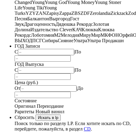
Changed
Young
Young God
Young Money
Young Stoner
Life
Young Tiki
Young
Turks
YZY
ZAN
Zapisy
Zappa
ZBS
ZDF
Zerolandia
Zickzack
Zod
Песня
Балкантон
Выргород
Гост
Звук
Драгоценность
Дядюшка Рекордс
Золотая
Долина
Издательство Clever
КАЧ
Клюква
Клюква
Рекордс
Лоботомия
М2
Мелодия
МируМир
МКФОН
Орфей
О
ВЫХОД
ПСГ
Сибирь
Сияние
Ультра
Ультра Продакшн
ГОД Записи
С
|
По
ГОД Выпуска
С
|
По
Цена (руб.)
От
|
До
Состояние
Оригинал
Переиздание
Раритеты
Новый винил
Сбросить
Искать в lp
Поиск только по разделу LP. Если хотите искать по CD,
перейдите, пожалуйста, в раздел
CD
.