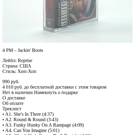
4 PM – Jackin' Boots
Лейбл: Reprise
Страна: США
Стиль: Хип-Хоп
990
руб.
4 010 руб. до бесплатной доставки с этим товаром
Нет в наличии
Намекнуть о подарке
О доставке
Об оплате
Треклист
• A1. She's In There (4:37)
• A2. Round & Round (3:43)
• A3. Funky Hunky On A Rampage (4:09)
• A4. Can You Imagine (5:01)