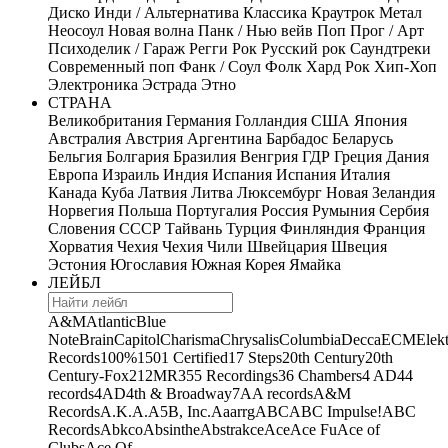
Диско
Инди / Альтернатива
Классика
Краутрок
Метал
Неосоул
Новая волна
Панк / Нью вейв
Поп
Прог / Арт
Психоделик / Гараж
Регги
Рок
Русский рок
Саундтреки
Современный поп
Фанк / Соул
Фолк
Хард Рок
Хип-Хоп
Электроника
Эстрада
Этно
СТРАНА
Великобритания
Германия
Голландия
США
Япония
Австралия
Австрия
Аргентина
Барбадос
Беларусь
Бельгия
Болгария
Бразилия
Венгрия
ГДР
Греция
Дания
Европа
Израиль
Индия
Испания
Испания
Италия
Канада
Куба
Латвия
Литва
Люксембург
Новая Зеландия
Норвегия
Польша
Португалия
Россия
Румыния
Сербия
Словения
СССР
Тайвань
Турция
Финляндия
Франция
Хорватия
Чехия
Чехия
Чили
Швейцария
Швеция
Эстония
Югославия
Южная Корея
Ямайка
ЛЕЙБЛ
A&M
Atlantic
Blue
Note
Brain
Capitol
Charisma
Chrysalis
Columbia
Decca
ECM
Elek
Records
100%
1501 Certified
17 Steps
20th Century
20th
Century-Fox
21
2MR
355 Recordings
36 Chambers
4 AD
44
records
4AD
4th & Broadway
7A
A records
A&M
Records
A.K.A.
A5B, Inc.
Aaarrg
ABC
ABC Impulse!
ABC
Records
Abkco
Absinthe
Abstrakce
Ace
Ace Fu
Ace of
Clubs
Ace Of