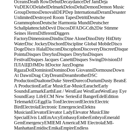
Oceans
Death Row
Debut
Decaydance
Def Jam
Deja
Vu
DEKO
Delabel
Delmark
Delos
Delta
Demon
Demon Music
Group
Demos
Denovali
DEP
Dep International
Deram
Desaster
Unlimited
Destroyed Room Tapes
Detriti
Deutsche
Grammophon
Deutsche Harmonia Mundi
Deutscher
Schallplattenclub
Devil Discos
DFA
DGC
dh2
Die Stimme
Seines Herrn
Different
Diggers
Factory
Dimensions
Dindisc
Dine Alone
Dino
Dirty Hit
Dirty
Water
Disc Jockey
Dischord
Discipline Global Mobile
Disco
Doge
Disco Halal
Discom
Discophon
Discovery
Discreet
Disque
Pointu
Disques Dreyfus
Disques Dreyfus
Disques
Festival
Disques Jacques Canetti
Disques Swing
Division
DJ
ПЛАЩ
DJM
Do It
Doctor Jazz
Dogma
Rgaza
Dol
Dominion
Domino
Don Giovanni
Dormouse
Down
At Dawn
Drag City
Dream
Dreambrother
DSC
Production
Dualtone
Duke Street
Dureco
Durium
Dusty Beats
E
A Production
Ear
Ear Music
Ear-Music
Earache
Early
Sounds
Earmark
Earth
East / West
East West
EastWest
Easy Eye
Sound
Easy Life
ECM New Series
Ed Banger
Edel
Edition
Telemark
EG
Egg
Ela Ton
Electrecord
Electric
Electric
Bird
Electrola
Electronic Emergencies
Elektra
Musician
Elevator
Elevator Lady
Elevator Music
Elite
Special
Elvis Ltd
EmArcy
Embassy
Ember
Embryo
Emerald
Gem
Emergency
EMI
EMI America
EMI Electrola
EMI-
Manhattan
Emidisc
Emika
Empire
Endless