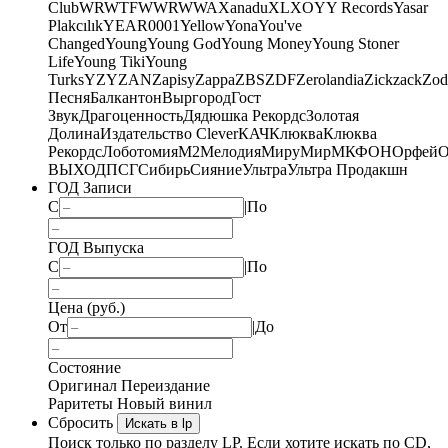
Club
WRWTFWWR
WWA
Xanadu
XL
XO
Y
Y Records
Yasar
Plakcılık
YEAR0001
Yellow
Yona
You've
Changed
Young
Young God
Young Money
Young Stoner
Life
Young Tiki
Young
Turks
YZY
ZAN
Zapisy
Zappa
ZBS
ZDF
Zerolandia
Zickzack
Zod
Песня
Балкантон
Выргород
Гост
Звук
Драгоценность
Дядюшка Рекордс
Золотая
Долина
Издательство Clever
КАЧ
Клюква
Клюква
Рекордс
Лоботомия
М2
Мелодия
МируМир
МКФОН
Орфей
О
ВЫХОД
ПСГ
Сибирь
Сияние
Ультра
Ультра Продакшн
ГОД Записи
С
|
По
ГОД Выпуска
С
|
По
Цена (руб.)
От
|
До
Состояние
Оригинал
Переиздание
Раритеты
Новый винил
Сбросить
Искать в lp
Поиск только по разделу LP. Если хотите искать по CD,