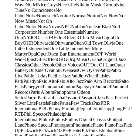
Wave
NGM
Nice Guys
Nice Life
Nikitin Music Group
Ninja
Tune
No Coincidence
No
Label
Noise
Nonesuch
Nooirax
Normal
Norton
Not Now
Not
Now Music
Not On
Label
Noton
Nova
Novus
NPG
Nubian
Nuclear Blast
Null
Corporation
Number One Essentials
Numero
Uno
NYJO
Oasis
OBE
Ode
Odeon
Offen Music
Ogun
Oh
Boy
OHR
Ohrwaschl
Ohrwurm
Okeh
Old Town
Olivia
One
Little Independent
One Little Indian
One More
Martyr
Opal
Open
Open Bar Entertainment
OPP World
Wide
Opus
Orbis
Orfeo
ORG
Org Music
Oriana
Original Jazz
Classics
Other People
Other Voices
OUT
Out Of Line
Outer
Battery
Outsider
Ovation
Overseas
Owl
Oyster
Pablo
Pablo
Live
Pablo Today
Pacific Jazz
Paddle Wheel
Paisley
Park
Paladyn
Palo Alto
Palo Alto Jazz
Palo Alto Records
Palto
Flats
Panegyric
Panorama
Panton
Papagayo
Paranoid
Paranoid
Records
Paris Album
Parlophone Odeon
Series
Parrot
Partisan
Pasha
Passport
Passport Jazz
Past Perfect
Silver Line
Pastels
Pathe
Pausa
Paw Tracks
Pax
PBR
International
PDU
Penny Farthing
Pepita
Periodica
pgLang
PGP
RTB
Phil Spector
Philadelphia
International
Philips
Philips
Philips Digital Classics
Philpot
Lane
Phono Suecia
Phonogram
Phontastic
Piano Piano
Pias
Pick
Up
Pickwick
Pickwick/33
Pie
Pieater
Pilz
Pink Elephant
Pink
Floyd
Pinkflag
Plane
Planet
Play It Again Sam
Play