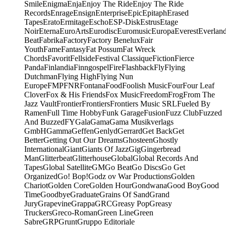
Smile
Enigma
Enja
Enjoy The Ride
Enjoy The Ride
Records
Enrage
Ensign
Enterprise
Epic
Epitaph
Erased
Tapes
Erato
Ermitage
Escho
ESP-Disk
Estrus
Etage
Noir
Eterna
EuroArts
Eurodisc
Euromusic
Europa
Everest
Everlan
Beat
Fabrika
Factory
Factory Benelux
Fair
Youth
Fame
Fantasy
Fat Possum
Fat Wreck
Chords
Favorit
Fellside
Festival Classique
Fiction
Fierce
Panda
Finlandia
Finngospel
Fire
Flashback
Fly
Flying
Dutchman
Flying High
Flying Nun
Europe
FMP
FNR
Fontana
Food
Foolish Music
Four
Four Leaf
Clover
Fox & His Friends
Fox Music
Freedom
Frog
From The
Jazz Vault
Frontier
Frontiers
Frontiers Music SRL
Fueled By
Ramen
Full Time Hobby
Funk Garage
Fusion
Fuzz Club
Fuzzed
And Buzzed
FY
Gala
Gama
Gama Musikverlags
GmbH
Gamma
Geffen
Genlyd
Gerrard
Get Back
Get
Better
Getting Out Our Dreams
Ghosteen
Ghostly
International
Giant
Giants Of Jazz
Gig
Gingerbread
Man
Glitterbeat
Glitterhouse
Global
Global Records And
Tapes
Global Satellite
GM
Go Beat
Go Discs
Go Get
Organized
Go! Bop!
Godz ov War Productions
Golden
Chariot
Golden Core
Golden Hour
Gondwana
Good Boy
Good
Time
Goodbye
Graduate
Grains Of Sand
Grand
Jury
Grapevine
Grappa
GRC
Greasy Pop
Greasy
Truckers
Greco-Roman
Green Line
Green
Sabre
GRP
Grunt
Gruppo Editoriale