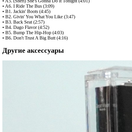
• A5. (Sheri) She's Gonna Do It Tonight (4:01)
• A6. I Ride The Bus (3:09)
• B1. Jackin' Boots (4:45)
• B2. Givin' You What You Like (3:47)
• B3. Back Seat (2:57)
• B4. Dago Flavor (4:52)
• B5. Bump The Hip-Hop (4:03)
• B6. Don't Trust A Big Butt (4:16)
Другие аксессуары