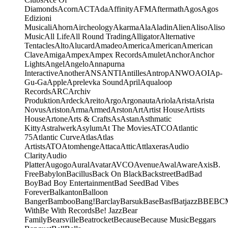
Diamonds
Acorn
ACT
Ada
Affinity
AFM
Aftermath
Agos
Agos
Edizioni
Musicali
Ahorn
Aircheology
Akarma
Ala
Aladin
Alien
Aliso
Aliso
Music
All Life
All Round Trading
Alligator
Alternative
Tentacles
Alto
Alucard
Amadeo
America
American
American
Clave
Amiga
Ampex
Ampex Records
Amulet
Anchor
Anchor
Lights
Angel
Angelo
Annapurna
Interactive
Another
ANS
ANTI
Antilles
Antrop
ANWO
AOI
Ap-
Gu-Ga
Apple
Aprelevka Sound
April
Aqualoop
Records
ARC
Archiv
Produktion
Ardeck
Areito
Argo
Argonauta
Ariola
Arista
Arista
Novus
Ariston
Arma
Armed
Arston
Art
Artist House
Artists
House
Artone
Arts & Crafts
As
Astan
Asthmatic
Kitty
Astralwerk
Asylum
At The Movies
ATCO
Atlantic
75
Atlantic Curve
Atlas
Atlas
Artists
ATO
Atomhenge
Attaca
Attic
Attlaxeras
Audio
Clarity
Audio
Platter
Augogo
Aural
Avatar
AVCO
Avenue
Awal
Aware
Axis
B.
Free
Babylon
Bacillus
Back On Black
Backstreet
Bad
Bad
Boy
Bad Boy Entertainment
Bad Seed
Bad Vibes
Forever
Balkanton
Balloon
Banger
Bamboo
Bang!
Barclay
Barsuk
Base
Basf
Batjazz
BBE
BC
With
Be With Records
Be! Jazz
Bear
Family
Bearsville
Beatrocket
Because
Because Music
Beggars