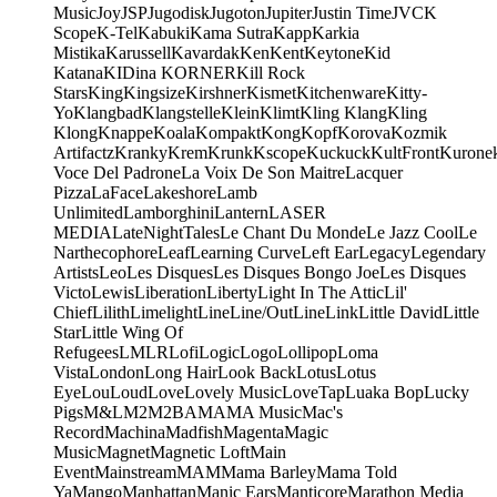
Music
Joy
JSP
Jugodisk
Jugoton
Jupiter
Justin Time
JVC
K
Scope
K-Tel
Kabuki
Kama Sutra
Kapp
Karkia
Mistika
Karussell
Kavardak
Ken
Kent
Keytone
Kid
Katana
KIDina KORNER
Kill Rock
Stars
King
Kingsize
Kirshner
Kismet
Kitchenware
Kitty-
Yo
Klangbad
Klangstelle
Klein
Klimt
Kling Klang
Kling
Klong
Knappe
Koala
Kompakt
Kong
Kopf
Korova
Kozmik
Artifactz
Kranky
Krem
Krunk
Kscope
Kuckuck
KultFront
Kurone
Voce Del Padrone
La Voix De Son Maitre
Lacquer
Pizza
LaFace
Lakeshore
Lamb
Unlimited
Lamborghini
Lantern
LASER
MEDIA
LateNightTales
Le Chant Du Monde
Le Jazz Cool
Le
Narthecophore
Leaf
Learning Curve
Left Ear
Legacy
Legendary
Artists
Leo
Les Disques
Les Disques Bongo Joe
Les Disques
Victo
Lewis
Liberation
Liberty
Light In The Attic
Lil'
Chief
Lilith
Limelight
Line
Line/OutLine
Link
Little David
Little
Star
Little Wing Of
Refugees
LMLR
Lofi
Logic
Logo
Lollipop
Loma
Vista
London
Long Hair
Look Back
Lotus
Lotus
Eye
Lou
Loud
Love
Lovely Music
LoveTap
Luaka Bop
Lucky
Pigs
M&L
M2
M2BA
MA
MA Music
Mac's
Record
Machina
Madfish
Magenta
Magic
Music
Magnet
Magnetic Loft
Main
Event
Mainstream
MAM
Mama Barley
Mama Told
Ya
Mango
Manhattan
Manic Ears
Manticore
Marathon Media