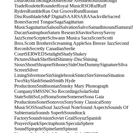
Distro
Ronco
Rong
Rooster
Rose Avenue
Rostrum
Rough
Trade
Roulette
Rounder
Royal Music
RSO
Ruf
Ruff
Ryders
Rumble
Run Out Groove
Runt
Russian
Disc
Rustblade
S&P Digital
SAAR
SABA
Sackville
Sacred
Bones
Sacred Tongue
Saga
Sagittarian
Music
Saguitarius
Salsoul
Salvation
Salvo
Samadhisound
Samurai
Ducan
Sastruphon
Saturn Research
Savitor
Savoy
Savoy
Jazz
Scene
Scepter
Schwann Musica Sacra
Score
Scotti
Bros.
Scotti Brothers
Screaming Apple
Sea Breeze Jazz
Second
Records
Secretly Canadian
Seelie
Court
SERWED
Setalight
Shady
Shakey
Pictures
Shark
Sheffield
Shimmy-Disc
Shining
Sioux
Shout
Shrapnel
Siboney
SideOneDummy
Signature
Silva
Screen
Silver
Lining
Silvertone
Sin
Singlebrook
Sintez
Sire
Sireena
Situation
Two
Sky
Slash
Smash
Smith Hyde
Productions
Smithsonian
Smoky Mary Phonograph
Company
SMS
SNC
So Recordings
Solar
Solid
State
Soliti
SoLyd
Soma
Some
Somerset
Sona Gaia
Productions
Sonet
Sonovox
Sony
Sony Classical
Sony
Music
SOS
Soul
Soul Jazz
Soul Note
Sound Aspects
Sounds Of
Subterrania
Sounds Superb
Soundtrack
Factory
Soundvision
Soviet Grail
Soyuz
Spanish
Prayers
Spark
Spectraphonic
Specula
Sphere
Sound
Spiegelei
Spinefarm
Spinout