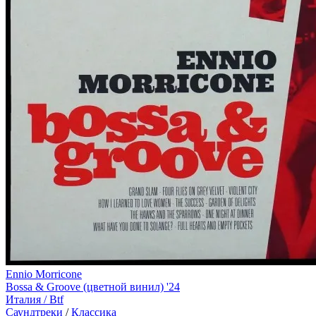
Ennio Morricone
Bossa & Groove (цветной винил) '24
Италия /
Btf
Саундтреки
/
Классика