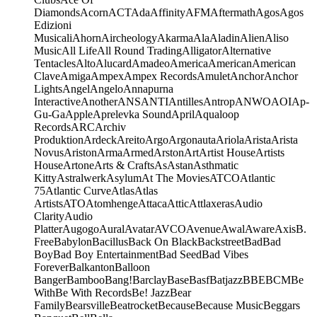
Diamonds
Acorn
ACT
Ada
Affinity
AFM
Aftermath
Agos
Agos
Edizioni
Musicali
Ahorn
Aircheology
Akarma
Ala
Aladin
Alien
Aliso
Music
All Life
All Round Trading
Alligator
Alternative
Tentacles
Alto
Alucard
Amadeo
America
American
American
Clave
Amiga
Ampex
Ampex Records
Amulet
Anchor
Anchor
Lights
Angel
Angelo
Annapurna
Interactive
Another
ANS
ANTI
Antilles
Antrop
ANWO
AOI
Ap-
Gu-Ga
Apple
Aprelevka Sound
April
Aqualoop
Records
ARC
Archiv
Produktion
Ardeck
Areito
Argo
Argonauta
Ariola
Arista
Arista
Novus
Ariston
Arma
Armed
Arston
Art
Artist House
Artists
House
Artone
Arts & Crafts
As
Astan
Asthmatic
Kitty
Astralwerk
Asylum
At The Movies
ATCO
Atlantic
75
Atlantic Curve
Atlas
Atlas
Artists
ATO
Atomhenge
Attaca
Attic
Attlaxeras
Audio
Clarity
Audio
Platter
Augogo
Aural
Avatar
AVCO
Avenue
Awal
Aware
Axis
B.
Free
Babylon
Bacillus
Back On Black
Backstreet
Bad
Bad
Boy
Bad Boy Entertainment
Bad Seed
Bad Vibes
Forever
Balkanton
Balloon
Banger
Bamboo
Bang!
Barclay
Base
Basf
Batjazz
BBE
BCM
Be
With
Be With Records
Be! Jazz
Bear
Family
Bearsville
Beatrocket
Because
Because Music
Beggars