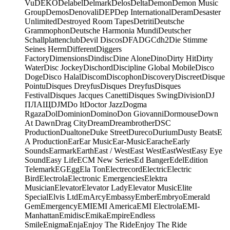
Vu
DEKO
Delabel
Delmark
Delos
Delta
Demon
Demon Music
Group
Demos
Denovali
DEP
Dep International
Deram
Desaster
Unlimited
Destroyed Room Tapes
Detriti
Deutsche
Grammophon
Deutsche Harmonia Mundi
Deutscher
Schallplattenclub
Devil Discos
DFA
DGC
dh2
Die Stimme
Seines Herrn
Different
Diggers
Factory
Dimensions
Dindisc
Dine Alone
Dino
Dirty Hit
Dirty
Water
Disc Jockey
Dischord
Discipline Global Mobile
Disco
Doge
Disco Halal
Discom
Discophon
Discovery
Discreet
Disque
Pointu
Disques Dreyfus
Disques Dreyfus
Disques
Festival
Disques Jacques Canetti
Disques Swing
Division
DJ
ПЛАЩ
DJM
Do It
Doctor Jazz
Dogma
Rgaza
Dol
Dominion
Domino
Don Giovanni
Dormouse
Down
At Dawn
Drag City
Dream
Dreambrother
DSC
Production
Dualtone
Duke Street
Dureco
Durium
Dusty Beats
E
A Production
Ear
Ear Music
Ear-Music
Earache
Early
Sounds
Earmark
Earth
East / West
East West
EastWest
Easy Eye
Sound
Easy Life
ECM New Series
Ed Banger
Edel
Edition
Telemark
EG
Egg
Ela Ton
Electrecord
Electric
Electric
Bird
Electrola
Electronic Emergencies
Elektra
Musician
Elevator
Elevator Lady
Elevator Music
Elite
Special
Elvis Ltd
EmArcy
Embassy
Ember
Embryo
Emerald
Gem
Emergency
EMI
EMI America
EMI Electrola
EMI-
Manhattan
Emidisc
Emika
Empire
Endless
Smile
Enigma
Enja
Enjoy The Ride
Enjoy The Ride