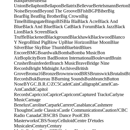
Banquet
Bell
Bella
Union
Bellaphon
Bellapon
Bellatrix
Bellevue
Bertelsmann
Berton
Noise
Beyond
Beyond The Groove
BFish
BGP
Biber
Big
Bear
Big Beat
Big Brother
Big Crown
Big
Time
Billingsgate
Bingo
BIS
Bla Bla
Black Acre
Black And
Blue
Black And Blue
Black Cat
Black Forum
Black Jazz
Black
Lion
Black Screen
Black
Truffle
Blackened
Blackground
Blackhawk
Blackwood
Blanco
Y Negro
Blind Pig
Blow Up
Blue Horizon
Blue Moon
Blue
Silver
Blue Sky
Blue Thumb
Bluebird
Blues
Encore
BMG
Boardwalk
Bomba
Bomba Music
Bon
Air
Boplicity
Born Bad
Boston International
Boulevard
Brain
Crusher
Brainfeeder
Branch Music
Brave
Bridge Nine
Records
Bright Midnight Archives
British
Grove
Broma16
Bronze
Brownswood
BRS
Brunswick
Brutalist
Bt
Records
Buk
Bureau B
Burning Sounds
Bushbranch
Button
Nose
BYG
C.B.R.
C/Z
C5
Cadet
Cain
Calligraph
Camel
Can-
Am
Candid
Capitol
Records
Capriccio
Caprice
Capricorn
Captured Tracks
Carlyne
Music
Carnage
Benelux
Caroline
Carpark
Carrere
Casablanca
Cashmere
Thoughts
Castle Classics
Castle Communications
Caution!
CBC
Radio Canada
CBS
CBS Dance Pool
CBS
Masterworks
CBS/Sony
Celluloid
Centre D'etudes
Musicales
Century
Century