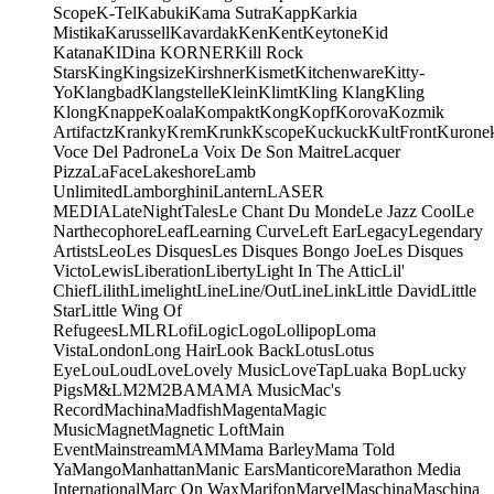
Scope
K-Tel
Kabuki
Kama Sutra
Kapp
Karkia
Mistika
Karussell
Kavardak
Ken
Kent
Keytone
Kid
Katana
KIDina KORNER
Kill Rock
Stars
King
Kingsize
Kirshner
Kismet
Kitchenware
Kitty-
Yo
Klangbad
Klangstelle
Klein
Klimt
Kling Klang
Kling
Klong
Knappe
Koala
Kompakt
Kong
Kopf
Korova
Kozmik
Artifactz
Kranky
Krem
Krunk
Kscope
Kuckuck
KultFront
Kurone
Voce Del Padrone
La Voix De Son Maitre
Lacquer
Pizza
LaFace
Lakeshore
Lamb
Unlimited
Lamborghini
Lantern
LASER
MEDIA
LateNightTales
Le Chant Du Monde
Le Jazz Cool
Le
Narthecophore
Leaf
Learning Curve
Left Ear
Legacy
Legendary
Artists
Leo
Les Disques
Les Disques Bongo Joe
Les Disques
Victo
Lewis
Liberation
Liberty
Light In The Attic
Lil'
Chief
Lilith
Limelight
Line
Line/OutLine
Link
Little David
Little
Star
Little Wing Of
Refugees
LMLR
Lofi
Logic
Logo
Lollipop
Loma
Vista
London
Long Hair
Look Back
Lotus
Lotus
Eye
Lou
Loud
Love
Lovely Music
LoveTap
Luaka Bop
Lucky
Pigs
M&L
M2
M2BA
MA
MA Music
Mac's
Record
Machina
Madfish
Magenta
Magic
Music
Magnet
Magnetic Loft
Main
Event
Mainstream
MAM
Mama Barley
Mama Told
Ya
Mango
Manhattan
Manic Ears
Manticore
Marathon Media
International
Marc On Wax
Marifon
Marvel
Maschina
Maschina