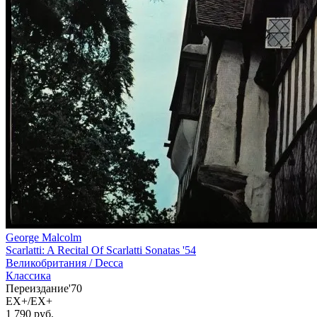
George Malcolm
Scarlatti: A Recital Of Scarlatti Sonatas '54
Великобритания /
Decca
Классика
Переиздание'70
EX+/EX+
1 790
руб.