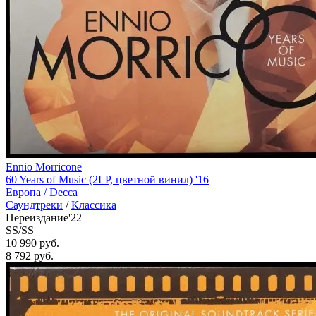
Ennio Morricone
60 Years of Music (2LP, цветной винил) '16
Европа /
Decca
Саундтреки
/
Классика
Переиздание'22
SS/SS
10 990 руб.
8 792
руб.