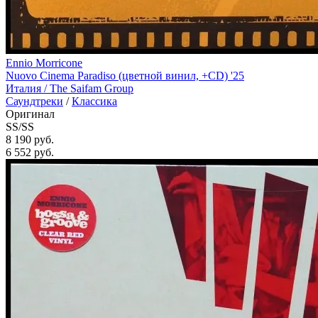
Ennio Morricone
Nuovo Cinema Paradiso (цветной винил, +CD) '25
Италия /
The Saifam Group
Саундтреки
/
Классика
Оригинал
SS/SS
8 190 руб.
6 552
руб.