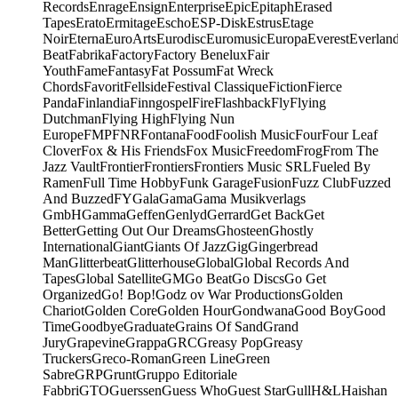
Records
Enrage
Ensign
Enterprise
Epic
Epitaph
Erased
Tapes
Erato
Ermitage
Escho
ESP-Disk
Estrus
Etage
Noir
Eterna
EuroArts
Eurodisc
Euromusic
Europa
Everest
Everlan
Beat
Fabrika
Factory
Factory Benelux
Fair
Youth
Fame
Fantasy
Fat Possum
Fat Wreck
Chords
Favorit
Fellside
Festival Classique
Fiction
Fierce
Panda
Finlandia
Finngospel
Fire
Flashback
Fly
Flying
Dutchman
Flying High
Flying Nun
Europe
FMP
FNR
Fontana
Food
Foolish Music
Four
Four Leaf
Clover
Fox & His Friends
Fox Music
Freedom
Frog
From The
Jazz Vault
Frontier
Frontiers
Frontiers Music SRL
Fueled By
Ramen
Full Time Hobby
Funk Garage
Fusion
Fuzz Club
Fuzzed
And Buzzed
FY
Gala
Gama
Gama Musikverlags
GmbH
Gamma
Geffen
Genlyd
Gerrard
Get Back
Get
Better
Getting Out Our Dreams
Ghosteen
Ghostly
International
Giant
Giants Of Jazz
Gig
Gingerbread
Man
Glitterbeat
Glitterhouse
Global
Global Records And
Tapes
Global Satellite
GM
Go Beat
Go Discs
Go Get
Organized
Go! Bop!
Godz ov War Productions
Golden
Chariot
Golden Core
Golden Hour
Gondwana
Good Boy
Good
Time
Goodbye
Graduate
Grains Of Sand
Grand
Jury
Grapevine
Grappa
GRC
Greasy Pop
Greasy
Truckers
Greco-Roman
Green Line
Green
Sabre
GRP
Grunt
Gruppo Editoriale
Fabbri
GTO
Guerssen
Guess Who
Guest Star
Gull
H&L
Haishan