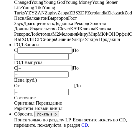
Changed
Young
Young God
Young Money
Young Stoner
Life
Young Tiki
Young
Turks
YZY
ZAN
Zapisy
Zappa
ZBS
ZDF
Zerolandia
Zickzack
Zod
Песня
Балкантон
Выргород
Гост
Звук
Драгоценность
Дядюшка Рекордс
Золотая
Долина
Издательство Clever
КАЧ
Клюква
Клюква
Рекордс
Лоботомия
М2
Мелодия
МируМир
МКФОН
Орфей
О
ВЫХОД
ПСГ
Сибирь
Сияние
Ультра
Ультра Продакшн
ГОД Записи
С
|
По
ГОД Выпуска
С
|
По
Цена (руб.)
От
|
До
Состояние
Оригинал
Переиздание
Раритеты
Новый винил
Сбросить
Искать в lp
Поиск только по разделу LP. Если хотите искать по CD,
перейдите, пожалуйста, в раздел
CD
.