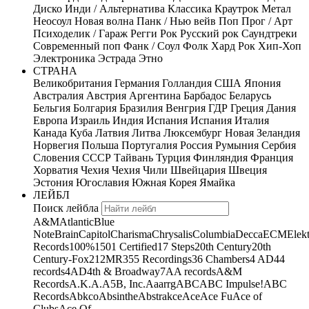
Диско
Инди / Альтернатива
Классика
Краутрок
Метал
Неосоул
Новая волна
Панк / Нью вейв
Поп
Прог / Арт
Психоделик / Гараж
Регги
Рок
Русский рок
Саундтреки
Современный поп
Фанк / Соул
Фолк
Хард Рок
Хип-Хоп
Электроника
Эстрада
Этно
СТРАНА
Великобритания
Германия
Голландия
США
Япония
Австралия
Австрия
Аргентина
Барбадос
Беларусь
Бельгия
Болгария
Бразилия
Венгрия
ГДР
Греция
Дания
Европа
Израиль
Индия
Испания
Испания
Италия
Канада
Куба
Латвия
Литва
Люксембург
Новая Зеландия
Норвегия
Польша
Португалия
Россия
Румыния
Сербия
Словения
СССР
Тайвань
Турция
Финляндия
Франция
Хорватия
Чехия
Чехия
Чили
Швейцария
Швеция
Эстония
Югославия
Южная Корея
Ямайка
ЛЕЙБЛ
Поиск лейбла
A&M
Atlantic
Blue
Note
Brain
Capitol
Charisma
Chrysalis
Columbia
Decca
ECM
Elek
Records
100%
1501 Certified
17 Steps
20th Century
20th
Century-Fox
21
2MR
355 Recordings
36 Chambers
4 AD
44
records
4AD
4th & Broadway
7A
A records
A&M
Records
A.K.A.
A5B, Inc.
Aaarrg
ABC
ABC Impulse!
ABC
Records
Abkco
Absinthe
Abstrakce
Ace
Ace Fu
Ace of
Clubs
Ace Of