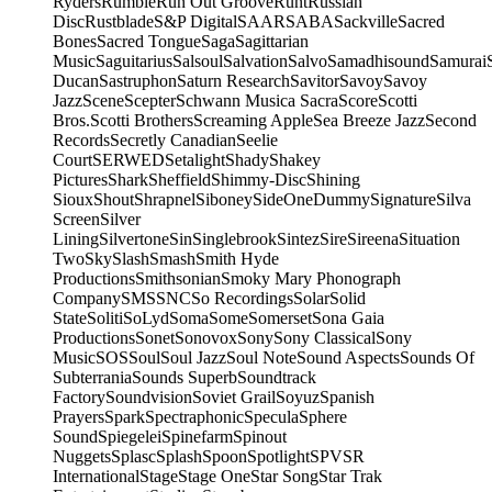
Ryders
Rumble
Run Out Groove
Runt
Russian
Disc
Rustblade
S&P Digital
SAAR
SABA
Sackville
Sacred
Bones
Sacred Tongue
Saga
Sagittarian
Music
Saguitarius
Salsoul
Salvation
Salvo
Samadhisound
Samurai
Ducan
Sastruphon
Saturn Research
Savitor
Savoy
Savoy
Jazz
Scene
Scepter
Schwann Musica Sacra
Score
Scotti
Bros.
Scotti Brothers
Screaming Apple
Sea Breeze Jazz
Second
Records
Secretly Canadian
Seelie
Court
SERWED
Setalight
Shady
Shakey
Pictures
Shark
Sheffield
Shimmy-Disc
Shining
Sioux
Shout
Shrapnel
Siboney
SideOneDummy
Signature
Silva
Screen
Silver
Lining
Silvertone
Sin
Singlebrook
Sintez
Sire
Sireena
Situation
Two
Sky
Slash
Smash
Smith Hyde
Productions
Smithsonian
Smoky Mary Phonograph
Company
SMS
SNC
So Recordings
Solar
Solid
State
Soliti
SoLyd
Soma
Some
Somerset
Sona Gaia
Productions
Sonet
Sonovox
Sony
Sony Classical
Sony
Music
SOS
Soul
Soul Jazz
Soul Note
Sound Aspects
Sounds Of
Subterrania
Sounds Superb
Soundtrack
Factory
Soundvision
Soviet Grail
Soyuz
Spanish
Prayers
Spark
Spectraphonic
Specula
Sphere
Sound
Spiegelei
Spinefarm
Spinout
Nuggets
Splasc
Splash
Spoon
Spotlight
SPV
SR
International
Stage
Stage One
Star Song
Star Trak