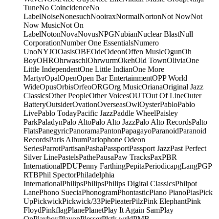
Tune
No Coincidence
No
Label
Noise
Nonesuch
Nooirax
Normal
Norton
Not Now
Not
Now Music
Not On
Label
Noton
Nova
Novus
NPG
Nubian
Nuclear Blast
Null
Corporation
Number One Essentials
Numero
Uno
NYJO
Oasis
OBE
Ode
Odeon
Offen Music
Ogun
Oh
Boy
OHR
Ohrwaschl
Ohrwurm
Okeh
Old Town
Olivia
One
Little Independent
One Little Indian
One More
Martyr
Opal
Open
Open Bar Entertainment
OPP World
Wide
Opus
Orbis
Orfeo
ORG
Org Music
Oriana
Original Jazz
Classics
Other People
Other Voices
OUT
Out Of Line
Outer
Battery
Outsider
Ovation
Overseas
Owl
Oyster
Pablo
Pablo
Live
Pablo Today
Pacific Jazz
Paddle Wheel
Paisley
Park
Paladyn
Palo Alto
Palo Alto Jazz
Palo Alto Records
Palto
Flats
Panegyric
Panorama
Panton
Papagayo
Paranoid
Paranoid
Records
Paris Album
Parlophone Odeon
Series
Parrot
Partisan
Pasha
Passport
Passport Jazz
Past Perfect
Silver Line
Pastels
Pathe
Pausa
Paw Tracks
Pax
PBR
International
PDU
Penny Farthing
Pepita
Periodica
pgLang
PGP
RTB
Phil Spector
Philadelphia
International
Philips
Philips
Philips Digital Classics
Philpot
Lane
Phono Suecia
Phonogram
Phontastic
Piano Piano
Pias
Pick
Up
Pickwick
Pickwick/33
Pie
Pieater
Pilz
Pink Elephant
Pink
Floyd
Pinkflag
Plane
Planet
Play It Again Sam
Play
On
Playboy
Playon
Plesser
Plstk wrld
PMB