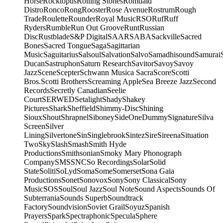
Horse
Rocktopus
Rolling Stones
Romuald
Distro
Ronco
Rong
Rooster
Rose Avenue
Rostrum
Rough
Trade
Roulette
Rounder
Royal Music
RSO
Ruf
Ruff
Ryders
Rumble
Run Out Groove
Runt
Russian
Disc
Rustblade
S&P Digital
SAAR
SABA
Sackville
Sacred
Bones
Sacred Tongue
Saga
Sagittarian
Music
Saguitarius
Salsoul
Salvation
Salvo
Samadhisound
Samurai
Ducan
Sastruphon
Saturn Research
Savitor
Savoy
Savoy
Jazz
Scene
Scepter
Schwann Musica Sacra
Score
Scotti
Bros.
Scotti Brothers
Screaming Apple
Sea Breeze Jazz
Second
Records
Secretly Canadian
Seelie
Court
SERWED
Setalight
Shady
Shakey
Pictures
Shark
Sheffield
Shimmy-Disc
Shining
Sioux
Shout
Shrapnel
Siboney
SideOneDummy
Signature
Silva
Screen
Silver
Lining
Silvertone
Sin
Singlebrook
Sintez
Sire
Sireena
Situation
Two
Sky
Slash
Smash
Smith Hyde
Productions
Smithsonian
Smoky Mary Phonograph
Company
SMS
SNC
So Recordings
Solar
Solid
State
Soliti
SoLyd
Soma
Some
Somerset
Sona Gaia
Productions
Sonet
Sonovox
Sony
Sony Classical
Sony
Music
SOS
Soul
Soul Jazz
Soul Note
Sound Aspects
Sounds Of
Subterrania
Sounds Superb
Soundtrack
Factory
Soundvision
Soviet Grail
Soyuz
Spanish
Prayers
Spark
Spectraphonic
Specula
Sphere