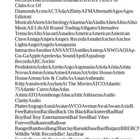
Clubs
Ace Of
Diamonds
Acorn
ACT
Ada
Affinity
AFM
Aftermath
Agos
Agos
Edizioni
Musicali
Ahorn
Aircheology
Akarma
Ala
Aladin
Alien
Aliso
Aliso
Music
All Life
All Round Trading
Alligator
Alternative
Tentacles
Alto
Alucard
Amadeo
America
American
American
Clave
Amiga
Ampex
Ampex Records
Amulet
Anchor
Anchor
Lights
Angel
Angelo
Annapurna
Interactive
Another
ANS
ANTI
Antilles
Antrop
ANWO
AOI
Ap-
Gu-Ga
Apple
Aprelevka Sound
April
Aqualoop
Records
ARC
Archiv
Produktion
Ardeck
Areito
Argo
Argonauta
Ariola
Arista
Arista
Novus
Ariston
Arma
Armed
Arston
Art
Artist House
Artists
House
Artone
Arts & Crafts
As
Astan
Asthmatic
Kitty
Astralwerk
Asylum
At The Movies
ATCO
Atlantic
75
Atlantic Curve
Atlas
Atlas
Artists
ATO
Atomhenge
Attaca
Attic
Attlaxeras
Audio
Clarity
Audio
Platter
Augogo
Aural
Avatar
AVCO
Avenue
Awal
Aware
Axis
B.
Free
Babylon
Bacillus
Back On Black
Backstreet
Bad
Bad
Boy
Bad Boy Entertainment
Bad Seed
Bad Vibes
Forever
Balkanton
Balloon
Banger
Bamboo
Bang!
Barclay
Barsuk
Base
Basf
Batjazz
BBE
BC
With
Be With Records
Be! Jazz
Bear