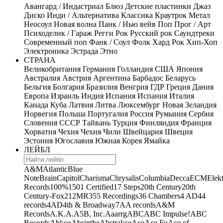
Авангард / Индастриал
Блюз
Детские пластинки
Джаз
Диско
Инди / Альтернатива
Классика
Краутрок
Метал
Неосоул
Новая волна
Панк / Нью вейв
Поп
Прог / Арт
Психоделик / Гараж
Регги
Рок
Русский рок
Саундтреки
Современный поп
Фанк / Соул
Фолк
Хард Рок
Хип-Хоп
Электроника
Эстрада
Этно
СТРАНА
Великобритания
Германия
Голландия
США
Япония
Австралия
Австрия
Аргентина
Барбадос
Беларусь
Бельгия
Болгария
Бразилия
Венгрия
ГДР
Греция
Дания
Европа
Израиль
Индия
Испания
Испания
Италия
Канада
Куба
Латвия
Литва
Люксембург
Новая Зеландия
Норвегия
Польша
Португалия
Россия
Румыния
Сербия
Словения
СССР
Тайвань
Турция
Финляндия
Франция
Хорватия
Чехия
Чехия
Чили
Швейцария
Швеция
Эстония
Югославия
Южная Корея
Ямайка
ЛЕЙБЛ
A&M
Atlantic
Blue
Note
Brain
Capitol
Charisma
Chrysalis
Columbia
Decca
ECM
Elek
Records
100%
1501 Certified
17 Steps
20th Century
20th
Century-Fox
21
2MR
355 Recordings
36 Chambers
4 AD
44
records
4AD
4th & Broadway
7A
A records
A&M
Records
A.K.A.
A5B, Inc.
Aaarrg
ABC
ABC Impulse!
ABC
Records
Abkco
Absinthe
Abstrakce
Ace
Ace Fu
Ace of