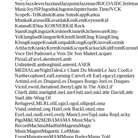
Story
Jazz4ever
Jazzland
Jazzpoint
Jazztone
JB
JCOA
JDC
Jet
Jeton
Music
Joy
JSP
Jugodisk
Jugoton
Jupiter
Justin Time
JVC
K
Scope
K-Tel
Kabuki
Kama Sutra
Kapp
Karkia
Mistika
Karussell
Kavardak
Ken
Kent
Keytone
Kid
Katana
KIDina KORNER
Kill Rock
Stars
King
Kingsize
Kirshner
Kismet
Kitchenware
Kitty-
Yo
Klangbad
Klangstelle
Klein
Klimt
Kling Klang
Kling
Klong
Knappe
Koala
Kompakt
Kong
Kopf
Korova
Kozmik
Artifactz
Kranky
Krem
Krunk
Kscope
Kuckuck
KultFront
Kurone
Voce Del Padrone
La Voix De Son Maitre
Lacquer
Pizza
LaFace
Lakeshore
Lamb
Unlimited
Lamborghini
Lantern
LASER
MEDIA
LateNightTales
Le Chant Du Monde
Le Jazz Cool
Le
Narthecophore
Leaf
Learning Curve
Left Ear
Legacy
Legendary
Artists
Leo
Les Disques
Les Disques Bongo Joe
Les Disques
Victo
Lewis
Liberation
Liberty
Light In The Attic
Lil'
Chief
Lilith
Limelight
Line
Line/OutLine
Link
Little David
Little
Star
Little Wing Of
Refugees
LMLR
Lofi
Logic
Logo
Lollipop
Loma
Vista
London
Long Hair
Look Back
Lotus
Lotus
Eye
Lou
Loud
Love
Lovely Music
LoveTap
Luaka Bop
Lucky
Pigs
M&L
M2
M2BA
MA
MA Music
Mac's
Record
Machina
Madfish
Magenta
Magic
Music
Magnet
Magnetic Loft
Main
Event
Mainstream
MAM
Mama Barley
Mama Told