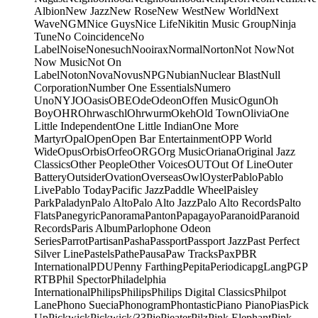
Albion
New Jazz
New Rose
New West
New World
Next
Wave
NGM
Nice Guys
Nice Life
Nikitin Music Group
Ninja
Tune
No Coincidence
No
Label
Noise
Nonesuch
Nooirax
Normal
Norton
Not Now
Not
Now Music
Not On
Label
Noton
Nova
Novus
NPG
Nubian
Nuclear Blast
Null
Corporation
Number One Essentials
Numero
Uno
NYJO
Oasis
OBE
Ode
Odeon
Offen Music
Ogun
Oh
Boy
OHR
Ohrwaschl
Ohrwurm
Okeh
Old Town
Olivia
One
Little Independent
One Little Indian
One More
Martyr
Opal
Open
Open Bar Entertainment
OPP World
Wide
Opus
Orbis
Orfeo
ORG
Org Music
Oriana
Original Jazz
Classics
Other People
Other Voices
OUT
Out Of Line
Outer
Battery
Outsider
Ovation
Overseas
Owl
Oyster
Pablo
Pablo
Live
Pablo Today
Pacific Jazz
Paddle Wheel
Paisley
Park
Paladyn
Palo Alto
Palo Alto Jazz
Palo Alto Records
Palto
Flats
Panegyric
Panorama
Panton
Papagayo
Paranoid
Paranoid
Records
Paris Album
Parlophone Odeon
Series
Parrot
Partisan
Pasha
Passport
Passport Jazz
Past Perfect
Silver Line
Pastels
Pathe
Pausa
Paw Tracks
Pax
PBR
International
PDU
Penny Farthing
Pepita
Periodica
pgLang
PGP
RTB
Phil Spector
Philadelphia
International
Philips
Philips
Philips Digital Classics
Philpot
Lane
Phono Suecia
Phonogram
Phontastic
Piano Piano
Pias
Pick
Up
Pickwick
Pickwick/33
Pie
Pieater
Pilz
Pink Elephant
Pink