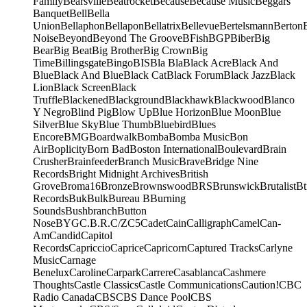
Family
Bearsville
Beatrocket
Because
Because Music
Beggars
Banquet
Bell
Bella
Union
Bellaphon
Bellapon
Bellatrix
Bellevue
Bertelsmann
Berton
Noise
Beyond
Beyond The Groove
BFish
BGP
Biber
Big
Bear
Big Beat
Big Brother
Big Crown
Big
Time
Billingsgate
Bingo
BIS
Bla Bla
Black Acre
Black And
Blue
Black And Blue
Black Cat
Black Forum
Black Jazz
Black
Lion
Black Screen
Black
Truffle
Blackened
Blackground
Blackhawk
Blackwood
Blanco
Y Negro
Blind Pig
Blow Up
Blue Horizon
Blue Moon
Blue
Silver
Blue Sky
Blue Thumb
Bluebird
Blues
Encore
BMG
Boardwalk
Bomba
Bomba Music
Bon
Air
Boplicity
Born Bad
Boston International
Boulevard
Brain
Crusher
Brainfeeder
Branch Music
Brave
Bridge Nine
Records
Bright Midnight Archives
British
Grove
Broma16
Bronze
Brownswood
BRS
Brunswick
Brutalist
Bt
Records
Buk
Bulk
Bureau B
Burning
Sounds
Bushbranch
Button
Nose
BYG
C.B.R.
C/Z
C5
Cadet
Cain
Calligraph
Camel
Can-
Am
Candid
Capitol
Records
Capriccio
Caprice
Capricorn
Captured Tracks
Carlyne
Music
Carnage
Benelux
Caroline
Carpark
Carrere
Casablanca
Cashmere
Thoughts
Castle Classics
Castle Communications
Caution!
CBC
Radio Canada
CBS
CBS Dance Pool
CBS