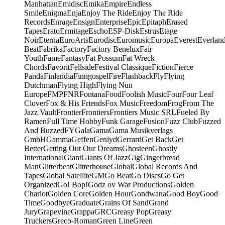
Manhattan
Emidisc
Emika
Empire
Endless
Smile
Enigma
Enja
Enjoy The Ride
Enjoy The Ride
Records
Enrage
Ensign
Enterprise
Epic
Epitaph
Erased
Tapes
Erato
Ermitage
Escho
ESP-Disk
Estrus
Etage
Noir
Eterna
EuroArts
Eurodisc
Euromusic
Europa
Everest
Everlan
Beat
Fabrika
Factory
Factory Benelux
Fair
Youth
Fame
Fantasy
Fat Possum
Fat Wreck
Chords
Favorit
Fellside
Festival Classique
Fiction
Fierce
Panda
Finlandia
Finngospel
Fire
Flashback
Fly
Flying
Dutchman
Flying High
Flying Nun
Europe
FMP
FNR
Fontana
Food
Foolish Music
Four
Four Leaf
Clover
Fox & His Friends
Fox Music
Freedom
Frog
From The
Jazz Vault
Frontier
Frontiers
Frontiers Music SRL
Fueled By
Ramen
Full Time Hobby
Funk Garage
Fusion
Fuzz Club
Fuzzed
And Buzzed
FY
Gala
Gama
Gama Musikverlags
GmbH
Gamma
Geffen
Genlyd
Gerrard
Get Back
Get
Better
Getting Out Our Dreams
Ghosteen
Ghostly
International
Giant
Giants Of Jazz
Gig
Gingerbread
Man
Glitterbeat
Glitterhouse
Global
Global Records And
Tapes
Global Satellite
GM
Go Beat
Go Discs
Go Get
Organized
Go! Bop!
Godz ov War Productions
Golden
Chariot
Golden Core
Golden Hour
Gondwana
Good Boy
Good
Time
Goodbye
Graduate
Grains Of Sand
Grand
Jury
Grapevine
Grappa
GRC
Greasy Pop
Greasy
Truckers
Greco-Roman
Green Line
Green