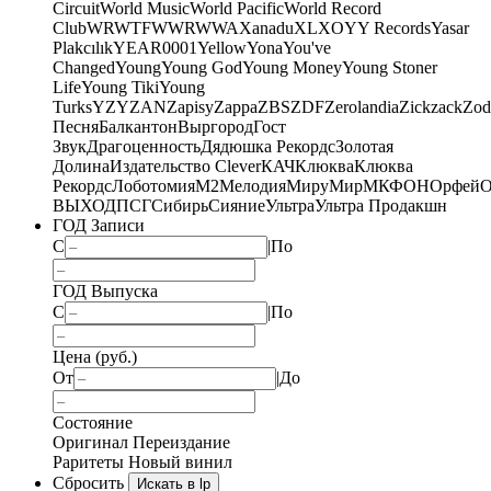
Circuit
World Music
World Pacific
World Record
Club
WRWTFWWR
WWA
Xanadu
XL
XO
Y
Y Records
Yasar
Plakcılık
YEAR0001
Yellow
Yona
You've
Changed
Young
Young God
Young Money
Young Stoner
Life
Young Tiki
Young
Turks
YZY
ZAN
Zapisy
Zappa
ZBS
ZDF
Zerolandia
Zickzack
Zod
Песня
Балкантон
Выргород
Гост
Звук
Драгоценность
Дядюшка Рекордс
Золотая
Долина
Издательство Clever
КАЧ
Клюква
Клюква
Рекордс
Лоботомия
М2
Мелодия
МируМир
МКФОН
Орфей
О
ВЫХОД
ПСГ
Сибирь
Сияние
Ультра
Ультра Продакшн
ГОД Записи
С
|
По
ГОД Выпуска
С
|
По
Цена (руб.)
От
|
До
Состояние
Оригинал
Переиздание
Раритеты
Новый винил
Сбросить
Искать в lp