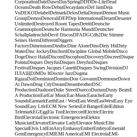
Corporation
Date
Dawn
DaySpring
DDD
De-Lite
Dead
Oceans
Death Row
Debut
Decaydance
Def Jam
Deja
Vu
DEKO
Delabel
Delmark
Delos
Delta
Demon
Demon Music
Group
Demos
Denovali
DEP
Dep International
Deram
Desaster
Unlimited
Destroyed Room Tapes
Detriti
Deutsche
Grammophon
Deutsche Harmonia Mundi
Deutscher
Schallplattenclub
Devil Discos
DFA
DGC
dh2
Die Stimme
Seines Herrn
Different
Diggers
Factory
Dimensions
Dindisc
Dine Alone
Dino
Dirty Hit
Dirty
Water
Disc Jockey
Dischord
Discipline Global Mobile
Disco
Doge
Disco Halal
Discom
Discophon
Discovery
Discreet
Disque
Pointu
Disques Dreyfus
Disques Dreyfus
Disques
Festival
Disques Jacques Canetti
Disques Swing
Division
DJ
ПЛАЩ
DJM
Do It
Doctor Jazz
Dogma
Rgaza
Dol
Dominion
Domino
Don Giovanni
Dormouse
Down
At Dawn
Drag City
Dream
Dreambrother
DSC
Production
Dualtone
Duke Street
Dureco
Durium
Dusty Beats
E
A Production
Ear
Ear Music
Ear-Music
Earache
Early
Sounds
Earmark
Earth
East / West
East West
EastWest
Easy Eye
Sound
Easy Life
ECM New Series
Ed Banger
Edel
Edition
Telemark
EG
Egg
Ela Ton
Electrecord
Electric
Electric
Bird
Electrola
Electronic Emergencies
Elektra
Musician
Elevator
Elevator Lady
Elevator Music
Elite
Special
Elvis Ltd
EmArcy
Embassy
Ember
Embryo
Emerald
Gem
Emergency
EMI
EMI America
EMI Electrola
EMI-