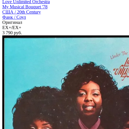
Love Unlimited Orchestra
My Musical Bouquet '78
США /
20th Century
Фанк / Соул
Оригинал
EX+/EX+
3 790
руб.