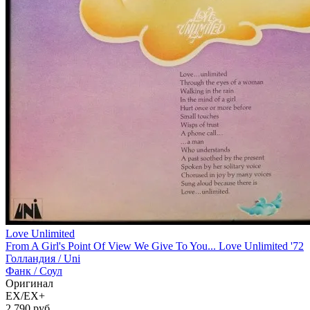
Love Unlimited
From A Girl's Point Of View We Give To You... Love Unlimited '72
Голландия /
Uni
Фанк / Соул
Оригинал
EX/EX+
2 790
руб.