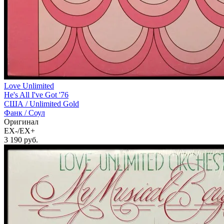
Love Unlimited
He's All I've Got '76
США /
Unlimited Gold
Фанк / Соул
Оригинал
EX-/EX+
3 190
руб.