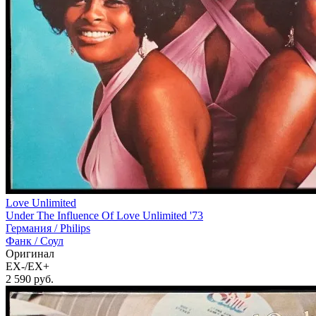
Love Unlimited
Under The Influence Of Love Unlimited '73
Германия /
Philips
Фанк / Соул
Оригинал
EX-/EX+
2 590
руб.