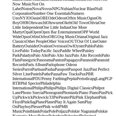
Now Music
Not On
Label
Noton
Nova
Novus
NPG
Nubian
Nuclear Blast
Null
Corporation
Number One Essentials
Numero
Uno
NYJO
Oasis
OBE
Ode
Odeon
Offen Music
Ogun
Oh
Boy
OHR
Ohrwaschl
Ohrwurm
Okeh
Old Town
Olivia
One
Little Independent
One Little Indian
One More
Martyr
Opal
Open
Open Bar Entertainment
OPP World
Wide
Opus
Orbis
Orfeo
ORG
Org Music
Oriana
Original Jazz
Classics
Other People
Other Voices
OUT
Out Of Line
Outer
Battery
Outsider
Ovation
Overseas
Owl
Oyster
Pablo
Pablo
Live
Pablo Today
Pacific Jazz
Paddle Wheel
Paisley
Park
Paladyn
Palo Alto
Palo Alto Jazz
Palo Alto Records
Palto
Flats
Panegyric
Panorama
Panton
Papagayo
Paranoid
Paranoid
Records
Paris Album
Parlophone Odeon
Series
Parrot
Partisan
Pasha
Passport
Passport Jazz
Past Perfect
Silver Line
Pastels
Pathe
Pausa
Paw Tracks
Pax
PBR
International
PDU
Penny Farthing
Pepita
Periodica
pgLang
PGP
RTB
Phil Spector
Philadelphia
International
Philips
Philips
Philips Digital Classics
Philpot
Lane
Phono Suecia
Phonogram
Phontastic
Piano Piano
Pias
Pick
Up
Pickwick
Pickwick/33
Pie
Pieater
Pilz
Pink Elephant
Pink
Floyd
Pinkflag
Plane
Planet
Play It Again Sam
Play
On
Playboy
Plesser
Plstk wrld
PMB
Music
Pointblank
Polar
Pole
Poljazz
Polskie Nagrania
Polskie
Nagrania Muza
Polton
Polyphon
Polyvinyl
Polyvinyl