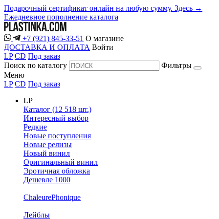
Подарочный сертификат онлайн на любую сумму. Здесь →
Ежедневное пополнение каталога
+7 (921) 845-33-51
О магазине
ДОСТАВКА И ОПЛАТА
Войти
LP
CD
Под заказ
Поиск по каталогу
Фильтры
Меню
LP
CD
Под заказ
LP
Каталог (12 518 шт.)
Интересный выбор
Редкие
Новые поступления
Новые релизы
Новый винил
Оригинальный винил
Эротичная обложка
Дешевле 1000
ChaleurePhonique
Лейблы