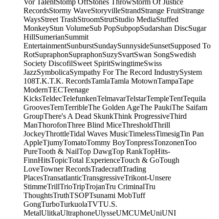
Vor Talent
Stomp Off
Stones Throw
Storm Of Justice
Records
Stormy Wave
Storyville
Strand
Strange Fruit
Strange
Ways
Street Trash
Stroom
Strut
Studio Media
Stuffed
Monkey
Stun Volume
Sub Pop
Subpop
Sudarshan Disc
Sugar
Hill
Sumerian
Summit
Entertainment
Sunburst
Sunday
Sunnyside
Sunset
Supposed To
Rot
Supraphon
Supraphon
Suzy
Svart
Swan Song
Swedish
Society Discofil
Sweet Spirit
Swingtime
Swiss
Jazz
Symbolica
Sympathy For The Record Industry
System
108
T.K.
T.K. Records
Tamla
Tamla Motown
Tampa
Tape
Modern
TEC
Teenage
Kicks
Teldec
Telefunken
Telmavar
Telstar
Temple
Tent
Tequila
Grooves
Tern
Terrible
The Golden Age
The Pauki
The Saifam
Group
There's A Dead Skunk
Think Progressive
Third
Man
Thorofon
Three Blind Mice
Threshold
Thrill
Jockey
Throttle
Tidal Waves Music
Timeless
Timesig
Tin Pan
Apple
Tjumy
Tomato
Tommy Boy
Tonpress
Tonzonen
Too
Pure
Tooth & Nail
Top Dawg
Top Rank
TopHits-
FinnHits
Topic
Total Experience
Touch & Go
Tough
Love
Towner Records
Tradecraft
Trading
Places
Transatlantic
Transgressive
Trikont-Unsere
Stimme
Trill
Trio
Trip
Trojan
Tru Criminal
Tru
Thoughts
Truth
TSOP
Tsunami Mob
Tuff
Gong
Turbo
Turkuola
TVT
U.S.
Metal
Ulitka
Ultraphone
Ulysse
UMC
UMe
Uni
UNI