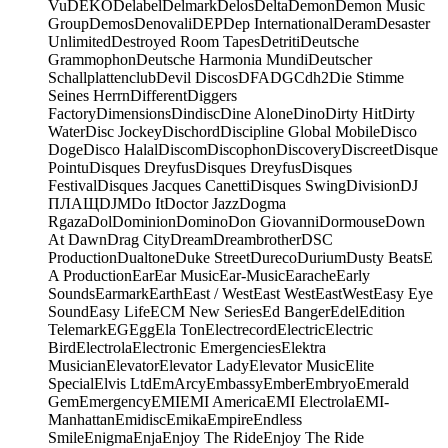
Vu
DEKO
Delabel
Delmark
Delos
Delta
Demon
Demon Music
Group
Demos
Denovali
DEP
Dep International
Deram
Desaster
Unlimited
Destroyed Room Tapes
Detriti
Deutsche
Grammophon
Deutsche Harmonia Mundi
Deutscher
Schallplattenclub
Devil Discos
DFA
DGC
dh2
Die Stimme
Seines Herrn
Different
Diggers
Factory
Dimensions
Dindisc
Dine Alone
Dino
Dirty Hit
Dirty
Water
Disc Jockey
Dischord
Discipline Global Mobile
Disco
Doge
Disco Halal
Discom
Discophon
Discovery
Discreet
Disque
Pointu
Disques Dreyfus
Disques Dreyfus
Disques
Festival
Disques Jacques Canetti
Disques Swing
Division
DJ
ПЛАЩ
DJM
Do It
Doctor Jazz
Dogma
Rgaza
Dol
Dominion
Domino
Don Giovanni
Dormouse
Down
At Dawn
Drag City
Dream
Dreambrother
DSC
Production
Dualtone
Duke Street
Dureco
Durium
Dusty Beats
E
A Production
Ear
Ear Music
Ear-Music
Earache
Early
Sounds
Earmark
Earth
East / West
East West
EastWest
Easy Eye
Sound
Easy Life
ECM New Series
Ed Banger
Edel
Edition
Telemark
EG
Egg
Ela Ton
Electrecord
Electric
Electric
Bird
Electrola
Electronic Emergencies
Elektra
Musician
Elevator
Elevator Lady
Elevator Music
Elite
Special
Elvis Ltd
EmArcy
Embassy
Ember
Embryo
Emerald
Gem
Emergency
EMI
EMI America
EMI Electrola
EMI-
Manhattan
Emidisc
Emika
Empire
Endless
Smile
Enigma
Enja
Enjoy The Ride
Enjoy The Ride