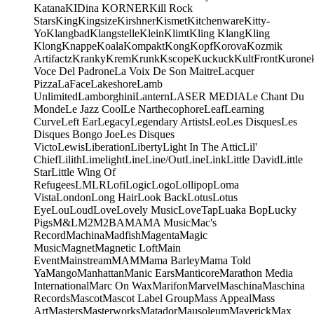
Katana
KIDina KORNER
Kill Rock
Stars
King
Kingsize
Kirshner
Kismet
Kitchenware
Kitty-
Yo
Klangbad
Klangstelle
Klein
Klimt
Kling Klang
Kling
Klong
Knappe
Koala
Kompakt
Kong
Kopf
Korova
Kozmik
Artifactz
Kranky
Krem
Krunk
Kscope
Kuckuck
KultFront
Kurone
Voce Del Padrone
La Voix De Son Maitre
Lacquer
Pizza
LaFace
Lakeshore
Lamb
Unlimited
Lamborghini
Lantern
LASER MEDIA
Le Chant Du
Monde
Le Jazz Cool
Le Narthecophore
Leaf
Learning
Curve
Left Ear
Legacy
Legendary Artists
Leo
Les Disques
Les
Disques Bongo Joe
Les Disques
Victo
Lewis
Liberation
Liberty
Light In The Attic
Lil'
Chief
Lilith
Limelight
Line
Line/OutLine
Link
Little David
Little
Star
Little Wing Of
Refugees
LMLR
Lofi
Logic
Logo
Lollipop
Loma
Vista
London
Long Hair
Look Back
Lotus
Lotus
Eye
Lou
Loud
Love
Lovely Music
LoveTap
Luaka Bop
Lucky
Pigs
M&L
M2
M2BA
MA
MA Music
Mac's
Record
Machina
Madfish
Magenta
Magic
Music
Magnet
Magnetic Loft
Main
Event
Mainstream
MAM
Mama Barley
Mama Told
Ya
Mango
Manhattan
Manic Ears
Manticore
Marathon Media
International
Marc On Wax
Marifon
Marvel
Maschina
Maschina
Records
Mascot
Mascot Label Group
Mass Appeal
Mass
Art
Masters
Masterworks
Matador
Mausoleum
Maverick
Max