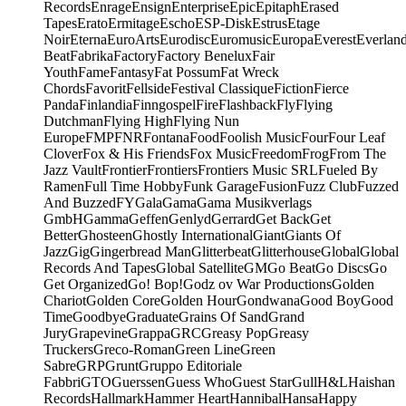
Records
Enrage
Ensign
Enterprise
Epic
Epitaph
Erased
Tapes
Erato
Ermitage
Escho
ESP-Disk
Estrus
Etage
Noir
Eterna
EuroArts
Eurodisc
Euromusic
Europa
Everest
Everlan
Beat
Fabrika
Factory
Factory Benelux
Fair
Youth
Fame
Fantasy
Fat Possum
Fat Wreck
Chords
Favorit
Fellside
Festival Classique
Fiction
Fierce
Panda
Finlandia
Finngospel
Fire
Flashback
Fly
Flying
Dutchman
Flying High
Flying Nun
Europe
FMP
FNR
Fontana
Food
Foolish Music
Four
Four Leaf
Clover
Fox & His Friends
Fox Music
Freedom
Frog
From The
Jazz Vault
Frontier
Frontiers
Frontiers Music SRL
Fueled By
Ramen
Full Time Hobby
Funk Garage
Fusion
Fuzz Club
Fuzzed
And Buzzed
FY
Gala
Gama
Gama Musikverlags
GmbH
Gamma
Geffen
Genlyd
Gerrard
Get Back
Get
Better
Ghosteen
Ghostly International
Giant
Giants Of
Jazz
Gig
Gingerbread Man
Glitterbeat
Glitterhouse
Global
Global
Records And Tapes
Global Satellite
GM
Go Beat
Go Discs
Go
Get Organized
Go! Bop!
Godz ov War Productions
Golden
Chariot
Golden Core
Golden Hour
Gondwana
Good Boy
Good
Time
Goodbye
Graduate
Grains Of Sand
Grand
Jury
Grapevine
Grappa
GRC
Greasy Pop
Greasy
Truckers
Greco-Roman
Green Line
Green
Sabre
GRP
Grunt
Gruppo Editoriale
Fabbri
GTO
Guerssen
Guess Who
Guest Star
Gull
H&L
Haishan
Records
Hallmark
Hammer Heart
Hannibal
Hansa
Happy