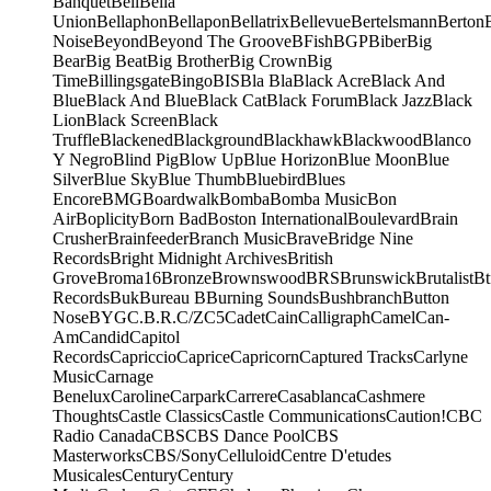
Banquet
Bell
Bella
Union
Bellaphon
Bellapon
Bellatrix
Bellevue
Bertelsmann
Berton
Noise
Beyond
Beyond The Groove
BFish
BGP
Biber
Big
Bear
Big Beat
Big Brother
Big Crown
Big
Time
Billingsgate
Bingo
BIS
Bla Bla
Black Acre
Black And
Blue
Black And Blue
Black Cat
Black Forum
Black Jazz
Black
Lion
Black Screen
Black
Truffle
Blackened
Blackground
Blackhawk
Blackwood
Blanco
Y Negro
Blind Pig
Blow Up
Blue Horizon
Blue Moon
Blue
Silver
Blue Sky
Blue Thumb
Bluebird
Blues
Encore
BMG
Boardwalk
Bomba
Bomba Music
Bon
Air
Boplicity
Born Bad
Boston International
Boulevard
Brain
Crusher
Brainfeeder
Branch Music
Brave
Bridge Nine
Records
Bright Midnight Archives
British
Grove
Broma16
Bronze
Brownswood
BRS
Brunswick
Brutalist
Bt
Records
Buk
Bureau B
Burning Sounds
Bushbranch
Button
Nose
BYG
C.B.R.
C/Z
C5
Cadet
Cain
Calligraph
Camel
Can-
Am
Candid
Capitol
Records
Capriccio
Caprice
Capricorn
Captured Tracks
Carlyne
Music
Carnage
Benelux
Caroline
Carpark
Carrere
Casablanca
Cashmere
Thoughts
Castle Classics
Castle Communications
Caution!
CBC
Radio Canada
CBS
CBS Dance Pool
CBS
Masterworks
CBS/Sony
Celluloid
Centre D'etudes
Musicales
Century
Century