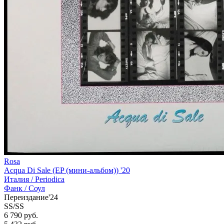
Rosa
Acqua Di Sale (EP (мини-альбом)) '20
Италия /
Periodica
Фанк / Соул
Переиздание'24
SS/SS
6 790 руб.