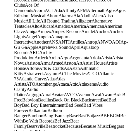
Clubs
Ace Of
Diamonds
Acorn
ACT
Ada
Affinity
AFM
Aftermath
Agos
Agos
Edizioni Musicali
Ahorn
Akarma
Ala
Aladin
Alien
Aliso
Music
All Life
All Round Trading
Alligator
Alternative
Tentacles
Alto
Alucard
Amadeo
America
American
American
Clave
Amiga
Ampex
Ampex Records
Amulet
Anchor
Anchor
Lights
Angel
Angelo
Annapurna
Interactive
Another
ANS
ANTI
Antilles
Antrop
ANWO
AOI
Ap-
Gu-Ga
Apple
Aprelevka Sound
April
Aqualoop
Records
ARC
Archiv
Produktion
Ardeck
Areito
Argo
Argonauta
Ariola
Arista
Arista
Novus
Ariston
Arma
Armed
Arston
Art
Artist House
Artists
House
Artone
Arts & Crafts
As
Astan
Asthmatic
Kitty
Astralwerk
Asylum
At The Movies
ATCO
Atlantic
75
Atlantic Curve
Atlas
Atlas
Artists
ATO
Atomhenge
Attaca
Attic
Attlaxeras
Audio
Clarity
Audio
Platter
Augogo
Aural
Avatar
AVCO
Avenue
Awal
Aware
Axis
B.
Free
Babylon
Bacillus
Back On Black
Backstreet
Bad
Bad
Boy
Bad Boy Entertainment
Bad Seed
Bad Vibes
Forever
Balkanton
Balloon
Banger
Bamboo
Bang!
Barclay
Base
Basf
Batjazz
BBE
BCM
Be
With
Be With Records
Be! Jazz
Bear
Family
Bearsville
Beatrocket
Because
Because Music
Beggars