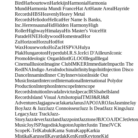
Bird
Harbourtown
Harlekijn
Harmonia
Harmonia
Mundi
Harmonia Mundi France
Hat Art
Haute Areal
Hayride
Records
HBS
Heavenly
Heavy Metal
Records
Heliodor
Hellcat
Her Name Is Banks,
Inc.
Herrensauna
Hid
Hidden Harmony
High
Roller
Highway
Himalaya
His Master's Voice
Hit
Parade
HNE
Hollywood
Homestead
Hor
Zu
Horizon
Horzu
Hot
Hot
Wax
Houseworks
HoZac
HSPVA
Hulya
Plak
Hungaroton
Hyperdub
I.R.S.
Ice
Ici D'Ailleurs
Iconic
Promo
Ideologic Organ
Idiot
IGLOO
Illegal
Illegal
Cinema
Illusion
Imagine Club
IMKER
Immediate
Impact
In The
Red
INA
Indigo Aera
Indochina
Infinity
Ingo
Init
Injection Disco
Dance
Innamind
Inner City
Innervision
Inside Out
Music
Instant
Intercord
International
International Polydor
Production
Interphon
Interscope
Interscope
Records
Intuition
Invada
Invictus
Ipecac
IRS
Isabel
Island
Records
Island Visual Arts
Isotopia
ITM
J
J&R
J&R
Adventures
Jagjaguwar
Jakarta
Janus
JAPO
JARO
Jas
Jasmine
Jay
Boy
Jazz & Jazz
Jazz Connoisseur
Jazz Is Dead
Jazz Kings
Jazz
Legacy
Jazz Track
Jazz-
Story
Jazz4ever
Jazzland
Jazzpoint
Jazztone
JB
JCOA
JDC
Jet
Jeton
Music
Joy
JSP
Jugodisk
Jugoton
Jupiter
Justin Time
JVC
K
Scope
K-Tel
Kabuki
Kama Sutra
Kapp
Karkia
Mistika
Karussell
Kavardak
Ken
Kent
Keytone
Kid