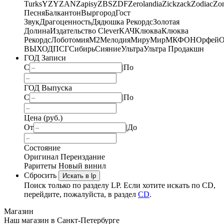
Turks
YZY
ZAN
Zapisy
ZBS
ZDF
Zerolandia
Zickzack
Zodiac
Zo
Песня
Балкантон
Выргород
Гост
Звук
Драгоценность
Дядюшка Рекордс
Золотая
Долина
Издательство Clever
КАЧ
Клюква
Клюква
Рекордс
Лоботомия
М2
Мелодия
МируМир
МКФОН
Орфей
О
ВЫХОД
ПСГ
Сибирь
Сияние
Ультра
Ультра Продакшн
ГОД Записи
С
|
По
ГОД Выпуска
С
|
По
Цена (руб.)
От
|
До
Состояние
Оригинал
Переиздание
Раритеты
Новый винил
Сбросить
Искать в lp
Поиск только по разделу LP. Если хотите искать по CD,
перейдите, пожалуйста, в раздел
CD
.
Магазин
Наш магазин в Санкт-Петербурге