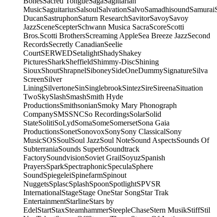
Bones
Sacred Tongue
Saga
Sagittarian
Music
Saguitarius
Salsoul
Salvation
Salvo
Samadhisound
Samurai
Ducan
Sastruphon
Saturn Research
Savitor
Savoy
Savoy
Jazz
Scene
Scepter
Schwann Musica Sacra
Score
Scotti
Bros.
Scotti Brothers
Screaming Apple
Sea Breeze Jazz
Second
Records
Secretly Canadian
Seelie
Court
SERWED
Setalight
Shady
Shakey
Pictures
Shark
Sheffield
Shimmy-Disc
Shining
Sioux
Shout
Shrapnel
Siboney
SideOneDummy
Signature
Silva
Screen
Silver
Lining
Silvertone
Sin
Singlebrook
Sintez
Sire
Sireena
Situation
Two
Sky
Slash
Smash
Smith Hyde
Productions
Smithsonian
Smoky Mary Phonograph
Company
SMS
SNC
So Recordings
Solar
Solid
State
Soliti
SoLyd
Soma
Some
Somerset
Sona Gaia
Productions
Sonet
Sonovox
Sony
Sony Classical
Sony
Music
SOS
Soul
Soul Jazz
Soul Note
Sound Aspects
Sounds Of
Subterrania
Sounds Superb
Soundtrack
Factory
Soundvision
Soviet Grail
Soyuz
Spanish
Prayers
Spark
Spectraphonic
Specula
Sphere
Sound
Spiegelei
Spinefarm
Spinout
Nuggets
Splasc
Splash
Spoon
Spotlight
SPV
SR
International
Stage
Stage One
Star Song
Star Trak
Entertainment
Starline
Stars by
Edel
Start
Stax
Steamhammer
SteepleChase
Stern Musik
Stiff
Stil