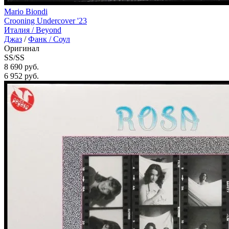
Mario Biondi
Crooning Undercover '23
Италия /
Beyond
Джаз
/
Фанк / Соул
Оригинал
SS/SS
8 690 руб.
6 952
руб.