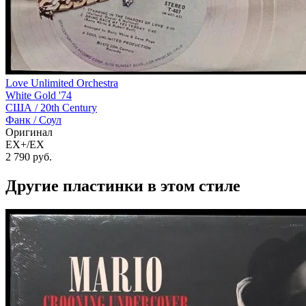
Love Unlimited Orchestra
White Gold '74
США /
20th Century
Фанк / Соул
Оригинал
EX+/EX
2 790
руб.
Другие пластинки в этом стиле