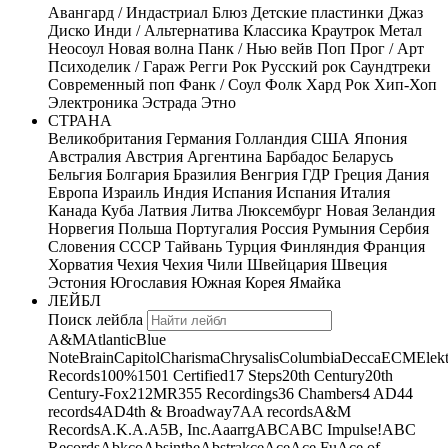
Авангард / Индастриал
Блюз
Детские пластинки
Джаз
Диско
Инди / Альтернатива
Классика
Краутрок
Метал
Неосоул
Новая волна
Панк / Нью вейв
Поп
Прог / Арт
Психоделик / Гараж
Регги
Рок
Русский рок
Саундтреки
Современный поп
Фанк / Соул
Фолк
Хард Рок
Хип-Хоп
Электроника
Эстрада
Этно
СТРАНА
Великобритания
Германия
Голландия
США
Япония
Австралия
Австрия
Аргентина
Барбадос
Беларусь
Бельгия
Болгария
Бразилия
Венгрия
ГДР
Греция
Дания
Европа
Израиль
Индия
Испания
Испания
Италия
Канада
Куба
Латвия
Литва
Люксембург
Новая Зеландия
Норвегия
Польша
Португалия
Россия
Румыния
Сербия
Словения
СССР
Тайвань
Турция
Финляндия
Франция
Хорватия
Чехия
Чехия
Чили
Швейцария
Швеция
Эстония
Югославия
Южная Корея
Ямайка
ЛЕЙБЛ
Поиск лейбла
A&M
Atlantic
Blue
Note
Brain
Capitol
Charisma
Chrysalis
Columbia
Decca
ECM
Elek
Records
100%
1501 Certified
17 Steps
20th Century
20th
Century-Fox
21
2MR
355 Recordings
36 Chambers
4 AD
44
records
4AD
4th & Broadway
7A
A records
A&M
Records
A.K.A.
A5B, Inc.
Aaarrg
ABC
ABC Impulse!
ABC
Records
Abkco
Absinthe
Abstrakce
Ace
Ace Fu
Ace of