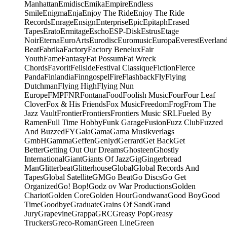
Manhattan
Emidisc
Emika
Empire
Endless
Smile
Enigma
Enja
Enjoy The Ride
Enjoy The Ride
Records
Enrage
Ensign
Enterprise
Epic
Epitaph
Erased
Tapes
Erato
Ermitage
Escho
ESP-Disk
Estrus
Etage
Noir
Eterna
EuroArts
Eurodisc
Euromusic
Europa
Everest
Everlan
Beat
Fabrika
Factory
Factory Benelux
Fair
Youth
Fame
Fantasy
Fat Possum
Fat Wreck
Chords
Favorit
Fellside
Festival Classique
Fiction
Fierce
Panda
Finlandia
Finngospel
Fire
Flashback
Fly
Flying
Dutchman
Flying High
Flying Nun
Europe
FMP
FNR
Fontana
Food
Foolish Music
Four
Four Leaf
Clover
Fox & His Friends
Fox Music
Freedom
Frog
From The
Jazz Vault
Frontier
Frontiers
Frontiers Music SRL
Fueled By
Ramen
Full Time Hobby
Funk Garage
Fusion
Fuzz Club
Fuzzed
And Buzzed
FY
Gala
Gama
Gama Musikverlags
GmbH
Gamma
Geffen
Genlyd
Gerrard
Get Back
Get
Better
Getting Out Our Dreams
Ghosteen
Ghostly
International
Giant
Giants Of Jazz
Gig
Gingerbread
Man
Glitterbeat
Glitterhouse
Global
Global Records And
Tapes
Global Satellite
GM
Go Beat
Go Discs
Go Get
Organized
Go! Bop!
Godz ov War Productions
Golden
Chariot
Golden Core
Golden Hour
Gondwana
Good Boy
Good
Time
Goodbye
Graduate
Grains Of Sand
Grand
Jury
Grapevine
Grappa
GRC
Greasy Pop
Greasy
Truckers
Greco-Roman
Green Line
Green