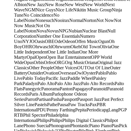
Albion
New Jazz
New Rose
New West
New World
Next
Wave
NGM
Nice Guys
Nice Life
Nikitin Music Group
Ninja
Tune
No Coincidence
No
Label
Noise
Nonesuch
Nooirax
Normal
Norton
Not Now
Not
Now Music
Not On
Label
Noton
Nova
Novus
NPG
Nubian
Nuclear Blast
Null
Corporation
Number One Essentials
Numero
Uno
NYJO
Oasis
OBE
Ode
Odeon
Offen Music
Ogun
Oh
Boy
OHR
Ohrwaschl
Ohrwurm
Okeh
Old Town
Olivia
One
Little Independent
One Little Indian
One More
Martyr
Opal
Open
Open Bar Entertainment
OPP World
Wide
Opus
Orbis
Orfeo
ORG
Org Music
Oriana
Original Jazz
Classics
Other People
Other Voices
OUT
Out Of Line
Outer
Battery
Outsider
Ovation
Overseas
Owl
Oyster
Pablo
Pablo
Live
Pablo Today
Pacific Jazz
Paddle Wheel
Paisley
Park
Paladyn
Palo Alto
Palo Alto Jazz
Palo Alto Records
Palto
Flats
Panegyric
Panorama
Panton
Papagayo
Paranoid
Paranoid
Records
Paris Album
Parlophone Odeon
Series
Parrot
Partisan
Pasha
Passport
Passport Jazz
Past Perfect
Silver Line
Pastels
Pathe
Pausa
Paw Tracks
Pax
PBR
International
PDU
Penny Farthing
Pepita
Periodica
pgLang
PGP
RTB
Phil Spector
Philadelphia
International
Philips
Philips
Philips Digital Classics
Philpot
Lane
Phono Suecia
Phonogram
Phontastic
Piano Piano
Pias
Pick
Up
Pickwick
Pickwick/33
Pie
Pieater
Pilz
Pink Elephant
Pink