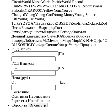
Circuit
World Music
World Pacific
World Record
Club
WRWTFWWR
WWA
Xanadu
XL
XO
Y
Y Records
Yasar
Plakcılık
YEAR0001
Yellow
Yona
You've
Changed
Young
Young God
Young Money
Young Stoner
Life
Young Tiki
Young
Turks
YZY
ZAN
Zapisy
Zappa
ZBS
ZDF
Zerolandia
Zickzack
Zod
Песня
Балкантон
Выргород
Гост
Звук
Драгоценность
Дядюшка Рекордс
Золотая
Долина
Издательство Clever
КАЧ
Клюква
Клюква
Рекордс
Лоботомия
М2
Мелодия
МируМир
МКФОН
Орфей
О
ВЫХОД
ПСГ
Сибирь
Сияние
Ультра
Ультра Продакшн
ГОД Записи
С
|
По
ГОД Выпуска
С
|
По
Цена (руб.)
От
|
До
Состояние
Оригинал
Переиздание
Раритеты
Новый винил
Сбросить
Искать в lp