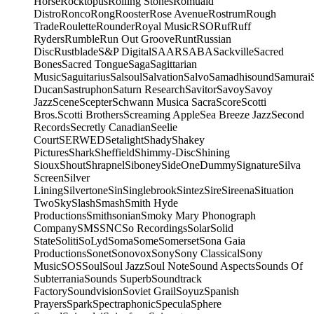
Horse
Rocktopus
Rolling Stones
Romuald
Distro
Ronco
Rong
Rooster
Rose Avenue
Rostrum
Rough
Trade
Roulette
Rounder
Royal Music
RSO
Ruf
Ruff
Ryders
Rumble
Run Out Groove
Runt
Russian
Disc
Rustblade
S&P Digital
SAAR
SABA
Sackville
Sacred
Bones
Sacred Tongue
Saga
Sagittarian
Music
Saguitarius
Salsoul
Salvation
Salvo
Samadhisound
Samurai
Ducan
Sastruphon
Saturn Research
Savitor
Savoy
Savoy
Jazz
Scene
Scepter
Schwann Musica Sacra
Score
Scotti
Bros.
Scotti Brothers
Screaming Apple
Sea Breeze Jazz
Second
Records
Secretly Canadian
Seelie
Court
SERWED
Setalight
Shady
Shakey
Pictures
Shark
Sheffield
Shimmy-Disc
Shining
Sioux
Shout
Shrapnel
Siboney
SideOneDummy
Signature
Silva
Screen
Silver
Lining
Silvertone
Sin
Singlebrook
Sintez
Sire
Sireena
Situation
Two
Sky
Slash
Smash
Smith Hyde
Productions
Smithsonian
Smoky Mary Phonograph
Company
SMS
SNC
So Recordings
Solar
Solid
State
Soliti
SoLyd
Soma
Some
Somerset
Sona Gaia
Productions
Sonet
Sonovox
Sony
Sony Classical
Sony
Music
SOS
Soul
Soul Jazz
Soul Note
Sound Aspects
Sounds Of
Subterrania
Sounds Superb
Soundtrack
Factory
Soundvision
Soviet Grail
Soyuz
Spanish
Prayers
Spark
Spectraphonic
Specula
Sphere