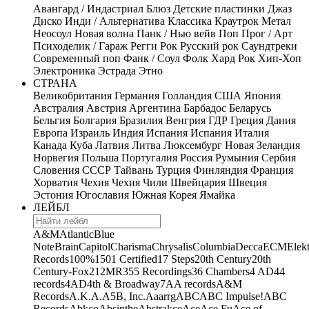
Авангард / Индастриал
Блюз
Детские пластинки
Джаз
Диско
Инди / Альтернатива
Классика
Краутрок
Метал
Неосоул
Новая волна
Панк / Нью вейв
Поп
Прог / Арт
Психоделик / Гараж
Регги
Рок
Русский рок
Саундтреки
Современный поп
Фанк / Соул
Фолк
Хард Рок
Хип-Хоп
Электроника
Эстрада
Этно
СТРАНА
Великобритания
Германия
Голландия
США
Япония
Австралия
Австрия
Аргентина
Барбадос
Беларусь
Бельгия
Болгария
Бразилия
Венгрия
ГДР
Греция
Дания
Европа
Израиль
Индия
Испания
Испания
Италия
Канада
Куба
Латвия
Литва
Люксембург
Новая Зеландия
Норвегия
Польша
Португалия
Россия
Румыния
Сербия
Словения
СССР
Тайвань
Турция
Финляндия
Франция
Хорватия
Чехия
Чехия
Чили
Швейцария
Швеция
Эстония
Югославия
Южная Корея
Ямайка
ЛЕЙБЛ
A&M
Atlantic
Blue
Note
Brain
Capitol
Charisma
Chrysalis
Columbia
Decca
ECM
Elek
Records
100%
1501 Certified
17 Steps
20th Century
20th
Century-Fox
21
2MR
355 Recordings
36 Chambers
4 AD
44
records
4AD
4th & Broadway
7A
A records
A&M
Records
A.K.A.
A5B, Inc.
Aaarrg
ABC
ABC Impulse!
ABC
Records
Abkco
Absinthe
Abstrakce
Ace
Ace Fu
Ace of