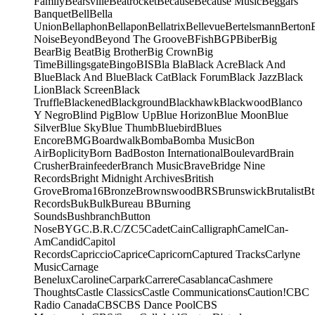
Family
Bearsville
Beatrocket
Because
Because Music
Beggars
Banquet
Bell
Bella
Union
Bellaphon
Bellapon
Bellatrix
Bellevue
Bertelsmann
Berton
Noise
Beyond
Beyond The Groove
BFish
BGP
Biber
Big
Bear
Big Beat
Big Brother
Big Crown
Big
Time
Billingsgate
Bingo
BIS
Bla Bla
Black Acre
Black And
Blue
Black And Blue
Black Cat
Black Forum
Black Jazz
Black
Lion
Black Screen
Black
Truffle
Blackened
Blackground
Blackhawk
Blackwood
Blanco
Y Negro
Blind Pig
Blow Up
Blue Horizon
Blue Moon
Blue
Silver
Blue Sky
Blue Thumb
Bluebird
Blues
Encore
BMG
Boardwalk
Bomba
Bomba Music
Bon
Air
Boplicity
Born Bad
Boston International
Boulevard
Brain
Crusher
Brainfeeder
Branch Music
Brave
Bridge Nine
Records
Bright Midnight Archives
British
Grove
Broma16
Bronze
Brownswood
BRS
Brunswick
Brutalist
Bt
Records
Buk
Bulk
Bureau B
Burning
Sounds
Bushbranch
Button
Nose
BYG
C.B.R.
C/Z
C5
Cadet
Cain
Calligraph
Camel
Can-
Am
Candid
Capitol
Records
Capriccio
Caprice
Capricorn
Captured Tracks
Carlyne
Music
Carnage
Benelux
Caroline
Carpark
Carrere
Casablanca
Cashmere
Thoughts
Castle Classics
Castle Communications
Caution!
CBC
Radio Canada
CBS
CBS Dance Pool
CBS