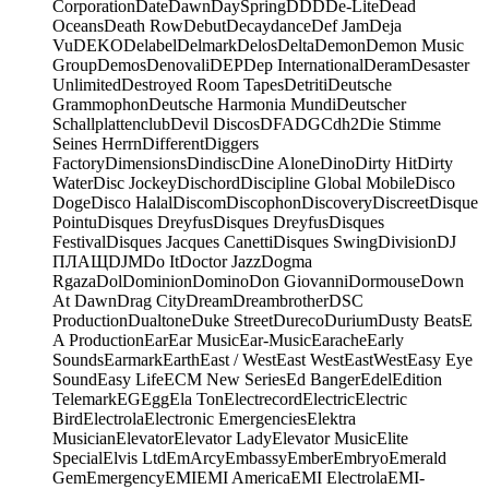
Corporation
Date
Dawn
DaySpring
DDD
De-Lite
Dead
Oceans
Death Row
Debut
Decaydance
Def Jam
Deja
Vu
DEKO
Delabel
Delmark
Delos
Delta
Demon
Demon Music
Group
Demos
Denovali
DEP
Dep International
Deram
Desaster
Unlimited
Destroyed Room Tapes
Detriti
Deutsche
Grammophon
Deutsche Harmonia Mundi
Deutscher
Schallplattenclub
Devil Discos
DFA
DGC
dh2
Die Stimme
Seines Herrn
Different
Diggers
Factory
Dimensions
Dindisc
Dine Alone
Dino
Dirty Hit
Dirty
Water
Disc Jockey
Dischord
Discipline Global Mobile
Disco
Doge
Disco Halal
Discom
Discophon
Discovery
Discreet
Disque
Pointu
Disques Dreyfus
Disques Dreyfus
Disques
Festival
Disques Jacques Canetti
Disques Swing
Division
DJ
ПЛАЩ
DJM
Do It
Doctor Jazz
Dogma
Rgaza
Dol
Dominion
Domino
Don Giovanni
Dormouse
Down
At Dawn
Drag City
Dream
Dreambrother
DSC
Production
Dualtone
Duke Street
Dureco
Durium
Dusty Beats
E
A Production
Ear
Ear Music
Ear-Music
Earache
Early
Sounds
Earmark
Earth
East / West
East West
EastWest
Easy Eye
Sound
Easy Life
ECM New Series
Ed Banger
Edel
Edition
Telemark
EG
Egg
Ela Ton
Electrecord
Electric
Electric
Bird
Electrola
Electronic Emergencies
Elektra
Musician
Elevator
Elevator Lady
Elevator Music
Elite
Special
Elvis Ltd
EmArcy
Embassy
Ember
Embryo
Emerald
Gem
Emergency
EMI
EMI America
EMI Electrola
EMI-