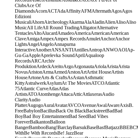
Clubs
Ace Of
Diamonds
Acorn
ACT
Ada
Affinity
AFM
Aftermath
Agos
Agos
Edizioni
Musicali
Ahorn
Aircheology
Akarma
Ala
Aladin
Alien
Aliso
Aliso
Music
All Life
All Round Trading
Alligator
Alternative
Tentacles
Alto
Alucard
Amadeo
America
American
American
Clave
Amiga
Ampex
Ampex Records
Amulet
Anchor
Anchor
Lights
Angel
Angelo
Annapurna
Interactive
Another
ANS
ANTI
Antilles
Antrop
ANWO
AOI
Ap-
Gu-Ga
Apple
Aprelevka Sound
April
Aqualoop
Records
ARC
Archiv
Produktion
Ardeck
Areito
Argo
Argonauta
Ariola
Arista
Arista
Novus
Ariston
Arma
Armed
Arston
Art
Artist House
Artists
House
Artone
Arts & Crafts
As
Astan
Asthmatic
Kitty
Astralwerk
Asylum
At The Movies
ATCO
Atlantic
75
Atlantic Curve
Atlas
Atlas
Artists
ATO
Atomhenge
Attaca
Attic
Attlaxeras
Audio
Clarity
Audio
Platter
Augogo
Aural
Avatar
AVCO
Avenue
Awal
Aware
Axis
B.
Free
Babylon
Bacillus
Back On Black
Backstreet
Bad
Bad
Boy
Bad Boy Entertainment
Bad Seed
Bad Vibes
Forever
Balkanton
Balloon
Banger
Bamboo
Bang!
Barclay
Barsuk
Base
Basf
Batjazz
BBE
BC
With
Be With Records
Be! Jazz
Bear