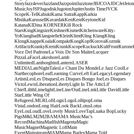
Story
Jazz4ever
Jazzland
Jazzpoint
Jazztone
JB
JCOA
JDC
Jet
Jeton
Music
Joy
JSP
Jugodisk
Jugoton
Jupiter
Justin Time
JVC
K
Scope
K-Tel
Kabuki
Kama Sutra
Kapp
Karkia
Mistika
Karussell
Kavardak
Ken
Kent
Keytone
Kid
Katana
KIDina KORNER
Kill Rock
Stars
King
Kingsize
Kirshner
Kismet
Kitchenware
Kitty-
Yo
Klangbad
Klangstelle
Klein
Klimt
Kling Klang
Kling
Klong
Knappe
Koala
Kompakt
Kong
Kopf
Korova
Kozmik
Artifactz
Kranky
Krem
Krunk
Kscope
Kuckuck
KultFront
Kurone
Voce Del Padrone
La Voix De Son Maitre
Lacquer
Pizza
LaFace
Lakeshore
Lamb
Unlimited
Lamborghini
Lantern
LASER
MEDIA
LateNightTales
Le Chant Du Monde
Le Jazz Cool
Le
Narthecophore
Leaf
Learning Curve
Left Ear
Legacy
Legendary
Artists
Leo
Les Disques
Les Disques Bongo Joe
Les Disques
Victo
Lewis
Liberation
Liberty
Light In The Attic
Lil'
Chief
Lilith
Limelight
Line
Line/OutLine
Link
Little David
Little
Star
Little Wing Of
Refugees
LMLR
Lofi
Logic
Logo
Lollipop
Loma
Vista
London
Long Hair
Look Back
Lotus
Lotus
Eye
Lou
Loud
Love
Lovely Music
LoveTap
Luaka Bop
Lucky
Pigs
M&L
M2
M2BA
MA
MA Music
Mac's
Record
Machina
Madfish
Magenta
Magic
Music
Magnet
Magnetic Loft
Main
Event
Mainstream
MAM
Mama Barley
Mama Told