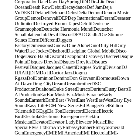
Corporation
Date
Dawn
DaySpring
DDD
De-Lite
Dead
Oceans
Death Row
Debut
Decaydance
Def Jam
Deja
Vu
DEKO
Delabel
Delmark
Delos
Delta
Demon
Demon Music
Group
Demos
Denovali
DEP
Dep International
Deram
Desaster
Unlimited
Destroyed Room Tapes
Detriti
Deutsche
Grammophon
Deutsche Harmonia Mundi
Deutscher
Schallplattenclub
Devil Discos
DFA
DGC
dh2
Die Stimme
Seines Herrn
Different
Diggers
Factory
Dimensions
Dindisc
Dine Alone
Dino
Dirty Hit
Dirty
Water
Disc Jockey
Dischord
Discipline Global Mobile
Disco
Doge
Disco Halal
Discom
Discophon
Discovery
Discreet
Disque
Pointu
Disques Dreyfus
Disques Dreyfus
Disques
Festival
Disques Jacques Canetti
Disques Swing
Division
DJ
ПЛАЩ
DJM
Do It
Doctor Jazz
Dogma
Rgaza
Dol
Dominion
Domino
Don Giovanni
Dormouse
Down
At Dawn
Drag City
Dream
Dreambrother
DSC
Production
Dualtone
Duke Street
Dureco
Durium
Dusty Beats
E
A Production
Ear
Ear Music
Ear-Music
Earache
Early
Sounds
Earmark
Earth
East / West
East West
EastWest
Easy Eye
Sound
Easy Life
ECM New Series
Ed Banger
Edel
Edition
Telemark
EG
Egg
Ela Ton
Electrecord
Electric
Electric
Bird
Electrola
Electronic Emergencies
Elektra
Musician
Elevator
Elevator Lady
Elevator Music
Elite
Special
Elvis Ltd
EmArcy
Embassy
Ember
Embryo
Emerald
Gem
Emergency
EMI
EMI America
EMI Electrola
EMI-