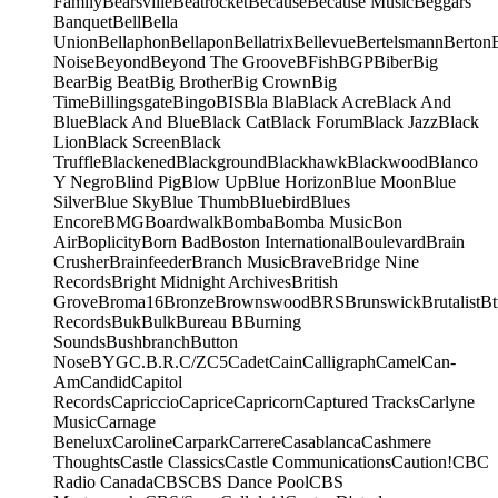
Family
Bearsville
Beatrocket
Because
Because Music
Beggars
Banquet
Bell
Bella
Union
Bellaphon
Bellapon
Bellatrix
Bellevue
Bertelsmann
Berton
Noise
Beyond
Beyond The Groove
BFish
BGP
Biber
Big
Bear
Big Beat
Big Brother
Big Crown
Big
Time
Billingsgate
Bingo
BIS
Bla Bla
Black Acre
Black And
Blue
Black And Blue
Black Cat
Black Forum
Black Jazz
Black
Lion
Black Screen
Black
Truffle
Blackened
Blackground
Blackhawk
Blackwood
Blanco
Y Negro
Blind Pig
Blow Up
Blue Horizon
Blue Moon
Blue
Silver
Blue Sky
Blue Thumb
Bluebird
Blues
Encore
BMG
Boardwalk
Bomba
Bomba Music
Bon
Air
Boplicity
Born Bad
Boston International
Boulevard
Brain
Crusher
Brainfeeder
Branch Music
Brave
Bridge Nine
Records
Bright Midnight Archives
British
Grove
Broma16
Bronze
Brownswood
BRS
Brunswick
Brutalist
Bt
Records
Buk
Bulk
Bureau B
Burning
Sounds
Bushbranch
Button
Nose
BYG
C.B.R.
C/Z
C5
Cadet
Cain
Calligraph
Camel
Can-
Am
Candid
Capitol
Records
Capriccio
Caprice
Capricorn
Captured Tracks
Carlyne
Music
Carnage
Benelux
Caroline
Carpark
Carrere
Casablanca
Cashmere
Thoughts
Castle Classics
Castle Communications
Caution!
CBC
Radio Canada
CBS
CBS Dance Pool
CBS