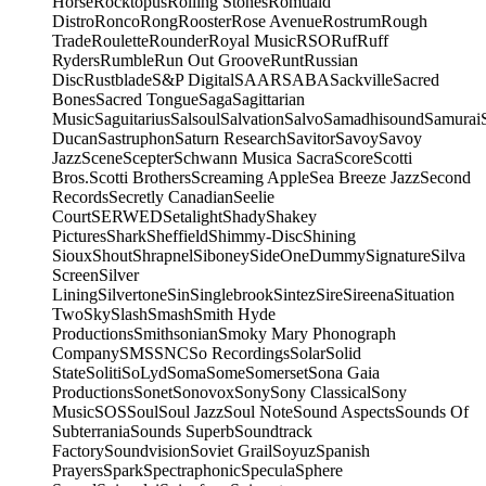
Horse
Rocktopus
Rolling Stones
Romuald
Distro
Ronco
Rong
Rooster
Rose Avenue
Rostrum
Rough
Trade
Roulette
Rounder
Royal Music
RSO
Ruf
Ruff
Ryders
Rumble
Run Out Groove
Runt
Russian
Disc
Rustblade
S&P Digital
SAAR
SABA
Sackville
Sacred
Bones
Sacred Tongue
Saga
Sagittarian
Music
Saguitarius
Salsoul
Salvation
Salvo
Samadhisound
Samurai
Ducan
Sastruphon
Saturn Research
Savitor
Savoy
Savoy
Jazz
Scene
Scepter
Schwann Musica Sacra
Score
Scotti
Bros.
Scotti Brothers
Screaming Apple
Sea Breeze Jazz
Second
Records
Secretly Canadian
Seelie
Court
SERWED
Setalight
Shady
Shakey
Pictures
Shark
Sheffield
Shimmy-Disc
Shining
Sioux
Shout
Shrapnel
Siboney
SideOneDummy
Signature
Silva
Screen
Silver
Lining
Silvertone
Sin
Singlebrook
Sintez
Sire
Sireena
Situation
Two
Sky
Slash
Smash
Smith Hyde
Productions
Smithsonian
Smoky Mary Phonograph
Company
SMS
SNC
So Recordings
Solar
Solid
State
Soliti
SoLyd
Soma
Some
Somerset
Sona Gaia
Productions
Sonet
Sonovox
Sony
Sony Classical
Sony
Music
SOS
Soul
Soul Jazz
Soul Note
Sound Aspects
Sounds Of
Subterrania
Sounds Superb
Soundtrack
Factory
Soundvision
Soviet Grail
Soyuz
Spanish
Prayers
Spark
Spectraphonic
Specula
Sphere