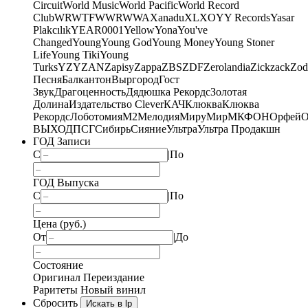
Circuit
World Music
World Pacific
World Record
Club
WRWTFWWR
WWA
Xanadu
XL
XO
Y
Y Records
Yasar
Plakcılık
YEAR0001
Yellow
Yona
You've
Changed
Young
Young God
Young Money
Young Stoner
Life
Young Tiki
Young
Turks
YZY
ZAN
Zapisy
Zappa
ZBS
ZDF
Zerolandia
Zickzack
Zod
Песня
Балкантон
Выргород
Гост
Звук
Драгоценность
Дядюшка Рекордс
Золотая
Долина
Издательство Clever
КАЧ
Клюква
Клюква
Рекордс
Лоботомия
М2
Мелодия
МируМир
МКФОН
Орфей
О
ВЫХОД
ПСГ
Сибирь
Сияние
Ультра
Ультра Продакшн
ГОД Записи
С
|
По
ГОД Выпуска
С
|
По
Цена (руб.)
От
|
До
Состояние
Оригинал
Переиздание
Раритеты
Новый винил
Сбросить
Искать в lp