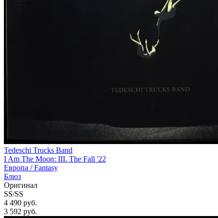
Tedeschi Trucks Band
I Am The Moon: III. The Fall '22
Европа /
Fantasy
Блюз
Оригинал
SS/SS
4 490 руб.
3 592
руб.