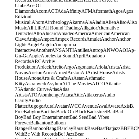
Clubs
Ace Of
Diamonds
Acorn
ACT
Ada
Affinity
AFM
Aftermath
Agos
Agos
Edizioni
Musicali
Ahorn
Aircheology
Akarma
Ala
Aladin
Alien
Aliso
Aliso
Music
All Life
All Round Trading
Alligator
Alternative
Tentacles
Alto
Alucard
Amadeo
America
American
American
Clave
Amiga
Ampex
Ampex Records
Amulet
Anchor
Anchor
Lights
Angel
Angelo
Annapurna
Interactive
Another
ANS
ANTI
Antilles
Antrop
ANWO
AOI
Ap-
Gu-Ga
Apple
Aprelevka Sound
April
Aqualoop
Records
ARC
Archiv
Produktion
Ardeck
Areito
Argo
Argonauta
Ariola
Arista
Arista
Novus
Ariston
Arma
Armed
Arston
Art
Artist House
Artists
House
Artone
Arts & Crafts
As
Astan
Asthmatic
Kitty
Astralwerk
Asylum
At The Movies
ATCO
Atlantic
75
Atlantic Curve
Atlas
Atlas
Artists
ATO
Atomhenge
Attaca
Attic
Attlaxeras
Audio
Clarity
Audio
Platter
Augogo
Aural
Avatar
AVCO
Avenue
Awal
Aware
Axis
B.
Free
Babylon
Bacillus
Back On Black
Backstreet
Bad
Bad
Boy
Bad Boy Entertainment
Bad Seed
Bad Vibes
Forever
Balkanton
Balloon
Banger
Bamboo
Bang!
Barclay
Barsuk
Base
Basf
Batjazz
BBE
BC
With
Be With Records
Be! Jazz
Bear