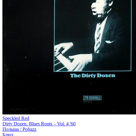
Speckled Red
Dirty Dozen. Blues Roots – Vol. 4 '60
Польша /
Poljazz
Блюз