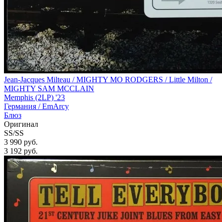
Jean-Jacques Milteau / MIGHTY MO RODGERS / Little Milton /
MIGHTY SAM MCCLAIN
Memphis (2LP) '23
Германия /
EmArcy
Блюз
Оригинал
SS/SS
3 990 руб.
3 192
руб.