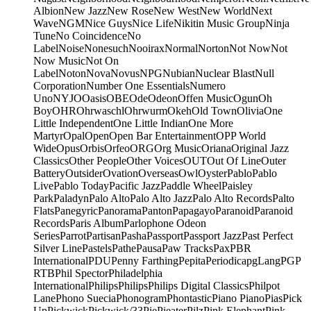
Albion
New Jazz
New Rose
New West
New World
Next
Wave
NGM
Nice Guys
Nice Life
Nikitin Music Group
Ninja
Tune
No Coincidence
No
Label
Noise
Nonesuch
Nooirax
Normal
Norton
Not Now
Not
Now Music
Not On
Label
Noton
Nova
Novus
NPG
Nubian
Nuclear Blast
Null
Corporation
Number One Essentials
Numero
Uno
NYJO
Oasis
OBE
Ode
Odeon
Offen Music
Ogun
Oh
Boy
OHR
Ohrwaschl
Ohrwurm
Okeh
Old Town
Olivia
One
Little Independent
One Little Indian
One More
Martyr
Opal
Open
Open Bar Entertainment
OPP World
Wide
Opus
Orbis
Orfeo
ORG
Org Music
Oriana
Original Jazz
Classics
Other People
Other Voices
OUT
Out Of Line
Outer
Battery
Outsider
Ovation
Overseas
Owl
Oyster
Pablo
Pablo
Live
Pablo Today
Pacific Jazz
Paddle Wheel
Paisley
Park
Paladyn
Palo Alto
Palo Alto Jazz
Palo Alto Records
Palto
Flats
Panegyric
Panorama
Panton
Papagayo
Paranoid
Paranoid
Records
Paris Album
Parlophone Odeon
Series
Parrot
Partisan
Pasha
Passport
Passport Jazz
Past Perfect
Silver Line
Pastels
Pathe
Pausa
Paw Tracks
Pax
PBR
International
PDU
Penny Farthing
Pepita
Periodica
pgLang
PGP
RTB
Phil Spector
Philadelphia
International
Philips
Philips
Philips Digital Classics
Philpot
Lane
Phono Suecia
Phonogram
Phontastic
Piano Piano
Pias
Pick
Up
Pickwick
Pickwick/33
Pie
Pieater
Pilz
Pink Elephant
Pink