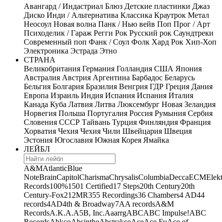
Авангард / Индастриал
Блюз
Детские пластинки
Джаз
Диско
Инди / Альтернатива
Классика
Краутрок
Метал
Неосоул
Новая волна
Панк / Нью вейв
Поп
Прог / Арт
Психоделик / Гараж
Регги
Рок
Русский рок
Саундтреки
Современный поп
Фанк / Соул
Фолк
Хард Рок
Хип-Хоп
Электроника
Эстрада
Этно
СТРАНА
Великобритания
Германия
Голландия
США
Япония
Австралия
Австрия
Аргентина
Барбадос
Беларусь
Бельгия
Болгария
Бразилия
Венгрия
ГДР
Греция
Дания
Европа
Израиль
Индия
Испания
Испания
Италия
Канада
Куба
Латвия
Литва
Люксембург
Новая Зеландия
Норвегия
Польша
Португалия
Россия
Румыния
Сербия
Словения
СССР
Тайвань
Турция
Финляндия
Франция
Хорватия
Чехия
Чехия
Чили
Швейцария
Швеция
Эстония
Югославия
Южная Корея
Ямайка
ЛЕЙБЛ
A&M
Atlantic
Blue
Note
Brain
Capitol
Charisma
Chrysalis
Columbia
Decca
ECM
Elek
Records
100%
1501 Certified
17 Steps
20th Century
20th
Century-Fox
21
2MR
355 Recordings
36 Chambers
4 AD
44
records
4AD
4th & Broadway
7A
A records
A&M
Records
A.K.A.
A5B, Inc.
Aaarrg
ABC
ABC Impulse!
ABC
Records
Abkco
Absinthe
Abstrakce
Ace
Ace Fu
Ace of