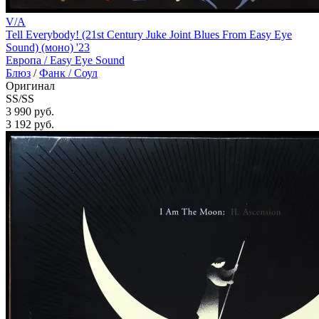
V/A
Tell Everybody! (21st Century Juke Joint Blues From Easy Eye
Sound) (моно) '23
Европа /
Easy Eye Sound
Блюз
/
Фанк / Соул
Оригинал
SS/SS
3 990 руб.
3 192
руб.