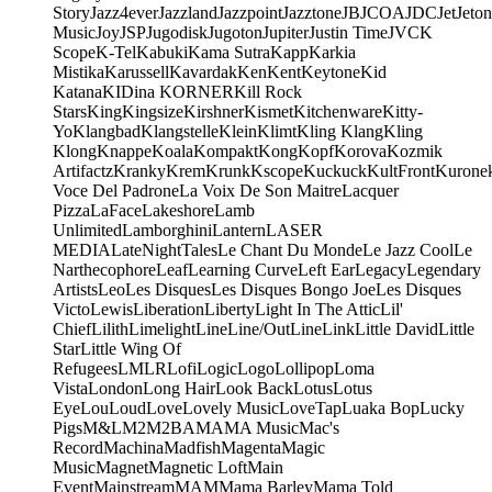
Story
Jazz4ever
Jazzland
Jazzpoint
Jazztone
JB
JCOA
JDC
Jet
Jeton
Music
Joy
JSP
Jugodisk
Jugoton
Jupiter
Justin Time
JVC
K
Scope
K-Tel
Kabuki
Kama Sutra
Kapp
Karkia
Mistika
Karussell
Kavardak
Ken
Kent
Keytone
Kid
Katana
KIDina KORNER
Kill Rock
Stars
King
Kingsize
Kirshner
Kismet
Kitchenware
Kitty-
Yo
Klangbad
Klangstelle
Klein
Klimt
Kling Klang
Kling
Klong
Knappe
Koala
Kompakt
Kong
Kopf
Korova
Kozmik
Artifactz
Kranky
Krem
Krunk
Kscope
Kuckuck
KultFront
Kurone
Voce Del Padrone
La Voix De Son Maitre
Lacquer
Pizza
LaFace
Lakeshore
Lamb
Unlimited
Lamborghini
Lantern
LASER
MEDIA
LateNightTales
Le Chant Du Monde
Le Jazz Cool
Le
Narthecophore
Leaf
Learning Curve
Left Ear
Legacy
Legendary
Artists
Leo
Les Disques
Les Disques Bongo Joe
Les Disques
Victo
Lewis
Liberation
Liberty
Light In The Attic
Lil'
Chief
Lilith
Limelight
Line
Line/OutLine
Link
Little David
Little
Star
Little Wing Of
Refugees
LMLR
Lofi
Logic
Logo
Lollipop
Loma
Vista
London
Long Hair
Look Back
Lotus
Lotus
Eye
Lou
Loud
Love
Lovely Music
LoveTap
Luaka Bop
Lucky
Pigs
M&L
M2
M2BA
MA
MA Music
Mac's
Record
Machina
Madfish
Magenta
Magic
Music
Magnet
Magnetic Loft
Main
Event
Mainstream
MAM
Mama Barley
Mama Told