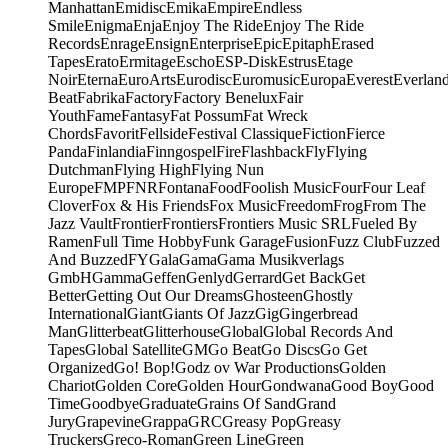
Manhattan
Emidisc
Emika
Empire
Endless
Smile
Enigma
Enja
Enjoy The Ride
Enjoy The Ride
Records
Enrage
Ensign
Enterprise
Epic
Epitaph
Erased
Tapes
Erato
Ermitage
Escho
ESP-Disk
Estrus
Etage
Noir
Eterna
EuroArts
Eurodisc
Euromusic
Europa
Everest
Everlan
Beat
Fabrika
Factory
Factory Benelux
Fair
Youth
Fame
Fantasy
Fat Possum
Fat Wreck
Chords
Favorit
Fellside
Festival Classique
Fiction
Fierce
Panda
Finlandia
Finngospel
Fire
Flashback
Fly
Flying
Dutchman
Flying High
Flying Nun
Europe
FMP
FNR
Fontana
Food
Foolish Music
Four
Four Leaf
Clover
Fox & His Friends
Fox Music
Freedom
Frog
From The
Jazz Vault
Frontier
Frontiers
Frontiers Music SRL
Fueled By
Ramen
Full Time Hobby
Funk Garage
Fusion
Fuzz Club
Fuzzed
And Buzzed
FY
Gala
Gama
Gama Musikverlags
GmbH
Gamma
Geffen
Genlyd
Gerrard
Get Back
Get
Better
Getting Out Our Dreams
Ghosteen
Ghostly
International
Giant
Giants Of Jazz
Gig
Gingerbread
Man
Glitterbeat
Glitterhouse
Global
Global Records And
Tapes
Global Satellite
GM
Go Beat
Go Discs
Go Get
Organized
Go! Bop!
Godz ov War Productions
Golden
Chariot
Golden Core
Golden Hour
Gondwana
Good Boy
Good
Time
Goodbye
Graduate
Grains Of Sand
Grand
Jury
Grapevine
Grappa
GRC
Greasy Pop
Greasy
Truckers
Greco-Roman
Green Line
Green