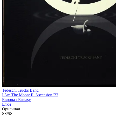
Tedeschi Trucks Band
I Am The Moon: II. Ascension '22
Европа /
Fantasy
Блюз
Оригинал
SS/SS