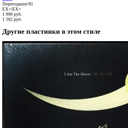
Переиздание'81
EX+/EX+
1 990 руб.
1 592
руб.
Другие пластинки в этом стиле