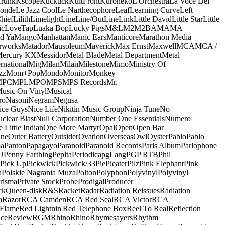
runk
Kscope
Kuckuck
KultFront
Kuroneko
L'Orchestra
La Voce Del
onde
Le Jazz Cool
Le Narthecophore
Leaf
Learning Curve
Left
Chief
Lilith
Limelight
Line
Line/OutLine
Link
Little David
Little Star
Little
ic
LoveTap
Luaka Bop
Lucky Pigs
M&L
M2
M2BA
MA
MA
d Ya
Mango
Manhattan
Manic Ears
Manticore
Marathon Media
rworks
Matador
Mausoleum
Maverick
Max Ernst
Maxwell
MCA
MCA /
ercury KX
Messidor
Metal Blade
Metal Department
Metal
rnational
Mig
Milan
Milan
Milestone
Mimo
Ministry Of
zz
Mom+Pop
Mondo
Monitor
Monkey
MPC
MPL
MPO
MPS
MPS Records
Mr.
usic On Vinyl
Musical
ro
Nasoni
Negram
Negusa
ice Guys
Nice Life
Nikitin Music Group
Ninja Tune
No
clear Blast
Null Corporation
Number One Essentials
Numero
 Little Indian
One More Martyr
Opal
Open
Open Bar
ine
Outer Battery
Outsider
Ovation
Overseas
Owl
Oyster
Pablo
Pablo
ma
Panton
Papagayo
Paranoid
Paranoid Records
Paris Album
Parlophone
U
Penny Farthing
Pepita
Periodica
pgLang
PGP RTB
Phil
Pick Up
Pickwick
Pickwick/33
Pie
Pieater
Pilz
Pink Elephant
Pink
a
Polskie Nagrania Muza
Polton
Polyphon
Polyvinyl
Polyvinyl
risma
Private Stock
Probe
Prodigal
Producer
ck
Queen-disk
R&S
Racket
Radar
Radiation Reissues
Radiation
a
Razor
RCA Camden
RCA Red Seal
RCA Victor
RCA
Flame
Red Lightnin'
Red Telephone Box
Reel To Real
Reflection
ce
Review
RGM
Rhino
Rhino
Rhymesayers
Rhythm