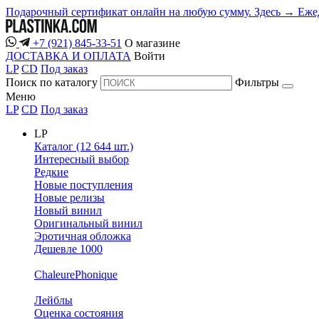
Подарочный сертификат онлайн на любую сумму. Здесь →
Еже
+7 (921) 845-33-51
О магазине
ДОСТАВКА И ОПЛАТА
Войти
LP
CD
Под заказ
Поиск по каталогу
Фильтры
Меню
LP
CD
Под заказ
LP
Каталог (12 644 шт.)
Интересный выбор
Редкие
Новые поступления
Новые релизы
Новый винил
Оригинальный винил
Эротичная обложка
Дешевле 1000
ChaleurePhonique
Лейблы
Оценка состояния