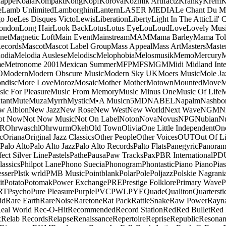
appe
Koala
Kompakt
Kong
Kopf
Korova
Kozmik Artifactz
Kranky
Krem
K
e
Lamb Unlimited
Lamborghini
Lantern
LASER MEDIA
Le Chant Du M
o Joe
Les Disques Victo
Lewis
Liberation
Liberty
Light In The Attic
Lil' 
ondon
Long Hair
Look Back
Lotus
Lotus Eye
Lou
Loud
Love
Lovely Mus
net
Magnetic Loft
Main Event
Mainstream
MAM
Mama Barley
Mama Tol
ecords
Mascot
Mascot Label Group
Mass Appeal
Mass Art
Masters
Maste
odia
Melodia Auslese
Melodisc
Melophobia
Melosmusik
Memo
Mercury
M
me
Metronome 2001
Mexican Summer
MFP
MFS
MGM
Midi
Midland Inte
O
Modern
Modern Obscure Music
Modern Sky UK
Moers Music
Mole Ja
ndisc
More Love
Moroz
Mosaic
Mother Mother
Motown
Mounted
Move
ic For Pleasure
Music From Memory
Music Minus One
Music Of Life
M
tant
Mute
Muza
Myrrh
Mystic
M•A Music
n5MD
NABEL
Napalm
Nashbo
w Albion
New Jazz
New Rose
New West
New World
Next Wave
NGM
N
ot Now
Not Now Music
Not On Label
Noton
Nova
Novus
NPG
Nubian
Nu
R
Ohrwaschl
Ohrwurm
Okeh
Old Town
Olivia
One Little Independent
One
c
Oriana
Original Jazz Classics
Other People
Other Voices
OUT
Out Of L
Palo Alto
Palo Alto Jazz
Palo Alto Records
Palto Flats
Panegyric
Panora
fect Silver Line
Pastels
Pathe
Pausa
Paw Tracks
Pax
PBR International
PD
lassics
Philpot Lane
Phono Suecia
Phonogram
Phontastic
Piano Piano
Pias
esser
Plstk wrld
PMB Music
Pointblank
Polar
Pole
Poljazz
Polskie Nagrani
it
Potato
Potomak
Power Exchange
PRE
Prestige Folklore
Primary Wave
P
RT
Psycho
Pure Pleasure
Purple
PVC
PWL
PYE
Quade
Qualiton
Quartersti
id
Rare Earth
RareNoise
Raretone
Rat Pack
RattleSnake
Raw Power
Rayn
eal World
Rec-O-Hit
Recommended
Record Station
Red
Red Bullet
Red 
x
Relab Records
Relapse
Renaissance
Repertoire
Reprise
Republic
Resonan