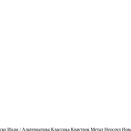
ско
Инди / Альтернатива
Классика
Краутрок
Метал
Неосоул
Нов