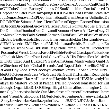
our Red
Cooking Vinyl
Coral
Core
Coskun
Cosmex
Cotillion
Craft
Craft R
ar
CTI
Cube
Culture Factory
Cultures Of Soul
Cuneiform
Curcio
Cursed T
 Corporation
Date
Dawn
DaySpring
DDD
De-Lite
Dead Oceans
Death R
oup
Demos
Denovali
DEP
Dep International
Deram
Desaster Unlimited
De
DGC
dh2
Die Stimme Seines Herrn
Different
Diggers Factory
Dimension
al
Discom
Discophon
Discovery
Discreet
Disque Pointu
Disques Dreyfus
Dol
Dominion
Domino
Don Giovanni
Dormouse
Down At Dawn
Drag Ci
Ear-Music
Earache
Early Sounds
Earmark
Earth
East / West
East West
East
c
Electric Bird
Electrola
Electronic Emergencies
Elektra Musician
Elevator
MI
EMI America
EMI Electrola
EMI-Manhattan
Emidisc
Emika
Empire
En
o
Ermitage
Escho
ESP-Disk
Estrus
Etage Noir
Eterna
EuroArts
Eurodisc
Eur
t Possum
Fat Wreck Chords
Favorit
Fellside
Festival Classique
Fiction
Fier
od
Foolish Music
Four
Four Leaf Clover
Fox & His Friends
Fox Music
Fr
zz Club
Fuzzed And Buzzed
FY
Gala
Gama
Gama Musikverlags GmbH
at
Glitterhouse
Global
Global Records And Tapes
Global Satellite
GM
Go 
na
Good Boy
Good Time
Goodbye
Graduate
Grains Of Sand
Grand Jury
G
bbri
GTO
Guerssen
Guess Who
Guest Star
Gull
H&L
Haishan Records
Ha
a Mundi France
Hat Art
Haute Areal
Hayride Records
HBS
Heavenly
Hea
alaya
His Master's Voice
Hit Parade
HNE
Hollywood
Homestead
Hor Zu
Ideologic Organ
Idiot
IGLOO
Illegal
Illegal Cinema
Illusion
Imagine Club
nner City
Innervision
Inside Out Music
Instant
Intercord
International
Inter
Island Visual Arts
Isotopia
ITM
J
J&R
J&R Adventures
Jagjaguwar
Jakarta
-Story
Jazz4ever
Jazzland
Jazzpoint
Jazztone
JB
JCOA
JDC
Jet
Jeton
Jiaolo
a
Karussell
Kavardak
Ken
Kent
Keytone
Kid Katana
KIDina KORNER
Ki