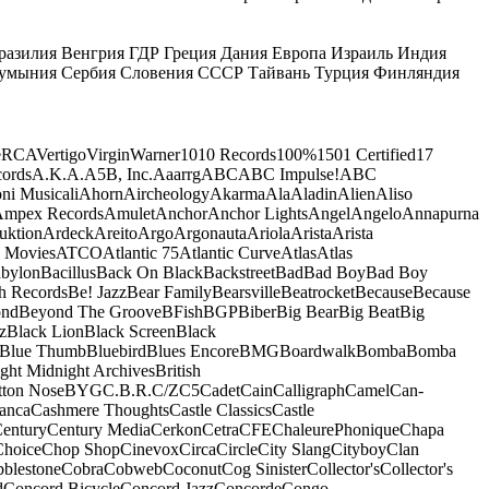
разилия
Венгрия
ГДР
Греция
Дания
Европа
Израиль
Индия
умыния
Сербия
Словения
СССР
Тайвань
Турция
Финляндия
e
RCA
Vertigo
Virgin
Warner
10
10 Records
100%
1501 Certified
17
ords
A.K.A.
A5B, Inc.
Aaarrg
ABC
ABC Impulse!
ABC
ni Musicali
Ahorn
Aircheology
Akarma
Ala
Aladin
Alien
Aliso
mpex Records
Amulet
Anchor
Anchor Lights
Angel
Angelo
Annapurna
uktion
Ardeck
Areito
Argo
Argonauta
Ariola
Arista
Arista
 Movies
ATCO
Atlantic 75
Atlantic Curve
Atlas
Atlas
bylon
Bacillus
Back On Black
Backstreet
Bad
Bad Boy
Bad Boy
h Records
Be! Jazz
Bear Family
Bearsville
Beatrocket
Because
Because
ond
Beyond The Groove
BFish
BGP
Biber
Big Bear
Big Beat
Big
z
Black Lion
Black Screen
Black
Blue Thumb
Bluebird
Blues Encore
BMG
Boardwalk
Bomba
Bomba
ight Midnight Archives
British
tton Nose
BYG
C.B.R.
C/Z
C5
Cadet
Cain
Calligraph
Camel
Can-
anca
Cashmere Thoughts
Castle Classics
Castle
entury
Century Media
Cerkon
Cetra
CFE
ChaleurePhonique
Chapa
Choice
Chop Shop
Cinevox
Circa
Circle
City Slang
Cityboy
Clan
blestone
Cobra
Cobweb
Coconut
Cog Sinister
Collector's
Collector's
d
Concord Bicycle
Concord Jazz
Concorde
Congo