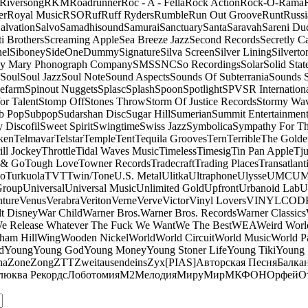
Riversong
RKM
Roadrunner
Roc - A - Fella
Rock Action
Rock-O-Rama
er
Royal Music
RSO
Ruf
Ruff Ryders
Rumble
Run Out Groove
Runt
Russi
alvation
Salvo
Samadhisound
Samurai
Sanctuary
Santa
Saravah
Sareni Du
ti Brothers
Screaming Apple
Sea Breeze Jazz
Second Records
Secretly C
el
Siboney
SideOneDummy
Signature
Silva Screen
Silver Lining
Silverto
y Mary Phonograph Company
SMS
SNC
So Recordings
Solar
Solid Stat
Soul
Soul Jazz
Soul Note
Sound Aspects
Sounds Of Subterrania
Sounds 
efarm
Spinout Nuggets
Splasc
Splash
Spoon
Spotlight
SPV
SR Internation
Vor Talent
Stomp Off
Stones Throw
Storm Of Justice Records
Stormy Wa
b Pop
Subpop
Sudarshan Disc
Sugar Hill
Sumerian
Summit Entertainmen
 Discofil
Sweet Spirit
Swingtime
Swiss Jazz
Symbolica
Sympathy For Th
ken
Telmavar
Telstar
Temple
Tent
Tequila Grooves
Tern
Terrible
The Golde
ill Jockey
Throttle
Tidal Waves Music
Timeless
Timesig
Tin Pan Apple
Tj
 & Go
Tough Love
Towner Records
Tradecraft
Trading Places
Transatlant
bo
Turkuola
TVT
Twin/Tone
U.S. Metal
Ulitka
Ultraphone
Ulysse
UMC
UM
Group
Universal
Universal Music
Unlimited Gold
Upfront
Urbanoid Lab
U
ture
Venus
Verabra
Veriton
Verne
Verve
Victor
Vinyl Lovers
VINYLCOD
t Disney
War Child
Warner Bros.
Warner Bros. Records
Warner Classics
e Release Whatever The Fuck We Want
We The Best
WEA
Weird Worl
ham Hill
Wing
Wooden Nickel
World
World Circuit
World Music
World Pa
d
Young
Young God
Young Money
Young Stoner Life
Young Tiki
Young
na
Zone
Zong
ZTT
Zweitausendeins
Zyx
[PIAS]
Авторская Песня
Балка
люква Рекордс
Лоботомия
М2
Мелодия
МируМир
МКФОН
Орфей
О