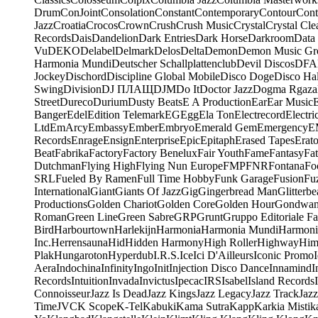
Drum
ConJoint
Consolation
Constant
Contemporary
Contour
Cont
Jazz
Croatia
Crocos
Crown
Crush
Crush Music
Crystal
Crystal Cle
Records
Dais
Dandelion
Dark Entries
Dark Horse
Darkroom
Data
Vu
DEKO
Delabel
Delmark
Delos
Delta
Demon
Demon Music Gr
Harmonia Mundi
Deutscher Schallplattenclub
Devil Discos
DFA
Jockey
Dischord
Discipline Global Mobile
Disco Doge
Disco Hal
Swing
Division
DJ ПЛАЩ
DJM
Do It
Doctor Jazz
Dogma Rgaza
Street
Dureco
Durium
Dusty Beats
E A Production
Ear
Ear Music
Banger
Edel
Edition Telemark
EG
Egg
Ela Ton
Electrecord
Electri
Ltd
EmArcy
Embassy
Ember
Embryo
Emerald Gem
Emergency
E
Records
Enrage
Ensign
Enterprise
Epic
Epitaph
Erased Tapes
Erat
Beat
Fabrika
Factory
Factory Benelux
Fair Youth
Fame
Fantasy
Fa
Dutchman
Flying High
Flying Nun Europe
FMP
FNR
Fontana
Fo
SRL
Fueled By Ramen
Full Time Hobby
Funk Garage
Fusion
Fu
International
Giant
Giants Of Jazz
Gig
Gingerbread Man
Glitterbe
Productions
Golden Chariot
Golden Core
Golden Hour
Gondwa
Roman
Green Line
Green Sabre
GRP
Grunt
Gruppo Editoriale Fa
Bird
Harbourtown
Harlekijn
Harmonia
Harmonia Mundi
Harmoni
Inc.
Herrensauna
Hid
Hidden Harmony
High Roller
Highway
Him
Plak
Hungaroton
Hyperdub
I.R.S.
Ice
Ici D'Ailleurs
Iconic Promo
Aera
Indochina
Infinity
Ingo
Init
Injection Disco Dance
Innamind
I
Records
Intuition
Invada
Invictus
Ipecac
IRS
Isabel
Island Records
Connoisseur
Jazz Is Dead
Jazz Kings
Jazz Legacy
Jazz Track
Jazz
Time
JVC
K Scope
K-Tel
Kabuki
Kama Sutra
Kapp
Karkia Mistik