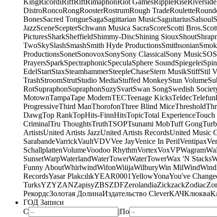
King
Ricordi
Riff
Rift
Rimaphon
Riot Games
Ripple
Rise
Riverside
Distro
Ronco
Rong
Rooster
Rostrum
Rough Trade
Roulette
Round
Bones
Sacred Tongue
Saga
Sagittarian Music
Saguitarius
Salsoul
S
Jazz
Scene
Scepter
Schwann Musica Sacra
Score
Scotti Bros.
Scot
Pictures
Shark
Sheffield
Shimmy-Disc
Shining Sioux
Shout
Shrapn
Two
Sky
Slash
Smash
Smith Hyde Productions
Smithsonian
Smok
Productions
Sonet
Sonovox
Sony
Sony Classical
Sony Music
SOS
Prayers
Spark
Spectraphonic
Specula
Sphere Sound
Spiegelei
Spin
Edel
Start
Stax
Steamhammer
SteepleChase
Stern Musik
Stiff
Stil 
Trash
Stroom
Strut
Studio Media
Stuffed Monkey
Stun Volume
Su
Rot
Supraphon
Supraphon
Suzy
Svart
Swan Song
Swedish Society
Motown
Tampa
Tape Modern
TEC
Teenage Kicks
Teldec
Telefun
Progressive
Third Man
Thorofon
Three Blind Mice
Threshold
Thr
Dawg
Top Rank
TopHits-FinnHits
Topic
Total Experience
Touch
Criminal
Tru Thoughts
Truth
TSOP
Tsunami Mob
Tuff Gong
Tur
Artists
United Artists Jazz
United Artists Records
United Music 
Sarabande
Varrick
Vault
VDV
Vee Jay
Venice In Peril
Ventipax
Ven
Schallplatten
Volume
Voodoo Rhythm
Vortex
Vox
VP
Wagram
Wal
Sunset
Warp
Waterland
WaterTower
WaterTower
Wax 'N Stacks
W
Funny About
Whirlwind
Wifon
Wiiija
Wilbury
Win Mil
Wind
Wind
Records
Yasar Plakcılık
YEAR0001
Yellow
Yona
You've Change
Turks
YZY
ZAN
Zapisy
ZBS
ZDF
Zerolandia
Zickzack
Zodiac
Zo
Рекордс
Золотая Долина
Издательство Clever
КАЧ
Клюква
К
ГОД Записи
С
|
По