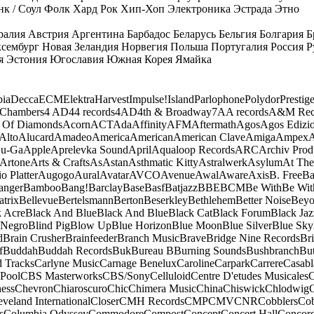
к / Соул
Фолк
Хард Рок
Хип-Хоп
Электроника
Эстрада
Этно
ралия
Австрия
Аргентина
Барбадос
Беларусь
Бельгия
Болгария
Б
сембург
Новая Зеландия
Норвегия
Польша
Португалия
Россия
Р
я
Эстония
Югославия
Южная Корея
Ямайка
ia
Decca
ECM
Elektra
Harvest
Impulse!
Island
Parlophone
Polydor
Prestig
 Chambers
4 AD
44 records
4AD
4th & Broadway
7A
A records
A&M Rec
 Of Diamonds
Acorn
ACT
Ada
Affinity
AFM
Aftermath
Agos
Agos Edizio
Alto
Alucard
Amadeo
America
American
American Clave
Amiga
Ampex
A
u-Ga
Apple
Aprelevka Sound
April
Aqualoop Records
ARC
Archiv Prod
Artone
Arts & Crafts
As
Astan
Asthmatic Kitty
Astralwerk
Asylum
At The
o Platter
Augogo
Aural
Avatar
AVCO
Avenue
Awal
Aware
Axis
B. Free
Ba
anger
Bamboo
Bang!
Barclay
Base
Basf
Batjazz
BBE
BCM
Be With
Be Wit
atrix
Bellevue
Bertelsmann
Berton
Beserkley
Bethlehem
Better Noise
Bey
k Acre
Black And Blue
Black And Blue
Black Cat
Black Forum
Black Jaz
 Negro
Blind Pig
Blow Up
Blue Horizon
Blue Moon
Blue Silver
Blue Sky
d
Brain Crusher
Brainfeeder
Branch Music
Brave
Bridge Nine Records
Br
f
Buddah
Buddah Records
Buk
Bureau B
Burning Sounds
Bushbranch
Bu
d Tracks
Carlyne Music
Carnage Benelux
Caroline
Carpark
Carrere
Casabl
Pool
CBS Masterworks
CBS/Sony
Celluloid
Centre D'etudes Musicales
C
ess
Chevron
Chiaroscuro
Chic
Chimera Music
China
Chiswick
Chlodwig
eveland International
Closer
CMH Records
CMP
CMV
CNR
Cobblers
Cob
s
Columbia Odyssey
Commodore
Compost
Concept
Concert Hall
Concor