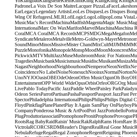
Yo
Klangbad
Klangstelle
Klein
Klimt
Kling Klang
Kling Klong
Kn
Padrone
La Voix De Son Maitre
Lacquer Pizza
LaFace
Lakeshor
Ear
Legacy
Legendary Artists
Leo
Les Disques
Les Disques Bong
Wing Of Refugees
LMLR
Lofi
Logic
Logo
Lollipop
Loma Vista
L
Music
Mac's Record
Machina
Madfish
Magenta
Magic Music
Mag
International
Marc On Wax
Marifon
Marvel
Maschina
Maschina R
Coral
MCA Coral
MCA Records
MCPS
MDG
Mega
Megafon
Mel
Syndicate
Metaleros
Metalville
Metro-Goldwyn-Mayer
Metrono
Sound
Minor
Minos
Missive
Mister Chand
MixCult
MJJ
MMi
MM
Puzzle
Monofonika
Monopole
Monsp
Mood
Moon
Mooncrest
Moo
Pickwick
MTV
MultiJazz
Muse
Mushroom
Music For Nations
Mus
Tragedies
Musicbank
Musicismusic
Musidisc
Musikant
Musiza
Mu
Nagast
Neighborhood
Neighbourhood
Nemperor
Neon
Netflix
Ne
Coincidence
No Label
Noise
Nonesuch
Nooirax
Normal
Norton
N
Uno
NYJO
Oasis
OBE
Ode
Odeon
Offen Music
Ogun
Oh Boy
OH
Entertainment
OPP World Wide
Opus
Orbis
Orfeo
ORG
Org Musi
Live
Pablo Today
Pacific Jazz
Paddle Wheel
Paisley Park
Paladyn
Odeon Series
Parrot
Partisan
Pasha
Passport
Passport Jazz
Past Per
Spector
Philadelphia International
Philips
Philips
Philips Digital C
Floyd
Pinkflag
Plane
Planet
Play It Again Sam
Play On
Playboy
Pl
Company
Ponderosa Music & Art
Pool
Pori Jazz
Portobello
Portra
Plug
Produttoriassociati
Promophone
Pronit
Prophone
Provogue
P
Roots
Rag Baby
Raid
Raisin' Music
Rak
Ralph
Rams Horn
Rare B
Victrola
RCO
RCS
RDM
Reader's Digest
Real
Real Gone Music
R
Nebula
Refuge
Regal
Regal Zonophone
Regent
Reigning Phoeni