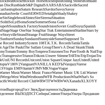
RockBeat
Rocket
Rockin' Horse
Rocktopus
Rolling Stones
Romuald
an Disc
Rustblade
S&P Digital
SAAR
SABA
Sackville
Sacred
can
Sastruphon
Saturn Research
Savitor
Savoy
Savoy
anadian
Seelie Court
SERWED
Setalight
Shady
Shakey
ne
Sin
Singlebrook
Sintez
Sire
Sireena
Situation
e
Soliti
SoLyd
Soma
Some
Somerset
Sona Gaia
Superb
Soundtrack Factory
Soundvision
Soviet Grail
Soyuz
Spanish
al
Stage
Stage One
Star Song
Star Trak Entertainment
Starline
Stars by
ve
Storyville
Strand
Strange Fruit
Strange Ways
Street
t
Sunburst
Sunday
Sundazed
Sunnyside
Sunset
Supposed To
e Record Industry
System 108
T.K.
T.K. Records
Tamla
Tamla
n Age
The Pauki
The Saifam Group
There's A Dead Skunk
Think
umy
Tomato
Tommy Boy
Tonpress
Tonzonen
Too Pure
Tooth & Nail
Top
ic
Transgressive
Trianon
Trikont-Unsere Stimme
Trill
Trio
Trip
Trojan
Tru
e
Uni
UNI Records
Unicorn
Union Square
Unique Jazz
United
United
topia
V180
V2
Vanguard
VANILLA KED'Ы
Varajazz
Varese
ES
Virgin EMI
Vitamin
VJM
VMK
Vogue
Vogue
Warner Music
Warner Music France
Warner Music UK Ltd.
Warner
d
Wergo
West Wind
Westbound
WFB Productions
What
What's So
cific
World Record Club
WRWTFWWR
WWA
Xanadu
XL
XO
Y
Y
нтон
Выргород
Гост Звук
Драгоценность
Дядюшка
тделение ВЫХОД
ПСГ
Сибирь
Сияние
Ультра
Ультра Продакшн