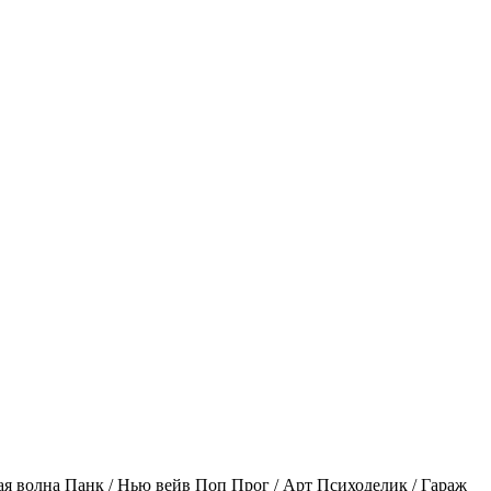
ая волна
Панк / Нью вейв
Поп
Прог / Арт
Психоделик / Гараж