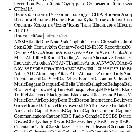
Регги
Рок
Русский рок
Саундтреки
Современный поп
Фан
СТРАНА
Великобритания
Германия
Голландия
США
Япония
Авст
Испания
Испания
Италия
Канада
Куба
Латвия
Литва
Люк
Франция
Хорватия
Чехия
Чехия
Чили
Швейцария
Швеци
ЛЕЙБЛ
Поиск лейбла
A&M
Atlantic
Blue Note
Brain
Capitol
Charisma
Chrysalis
Columb
Steps
20th Century
20th Century-Fox
21
2MR
355 Recordings
36
Records
Abkco
Absinthe
Abstrakce
Ace
Ace Fu
Ace of Clubs
Ace
Music
All Life
All Round Trading
Alligator
Alternative Tentacles
Interactive
Another
ANS
ANTI
Antilles
Antrop
ANWO
AOI
Ap-G
Novus
Ariston
Arma
Armed
Arston
Art
Artist House
Artists House
Artists
ATO
Atomhenge
Attaca
Attic
Attlaxeras
Audio Clarity
Audi
Entertainment
Bad Seed
Bad Vibes Forever
Balkanton
Balloon B
Music
Beggars Banquet
Bell
Bella Union
Bellaphon
Bellapon
Bell
Brother
Big Crown
Big Time
Billingsgate
Bingo
BIS
Bla Bla
Blac
Truffle
Blackened
Blackground
Blackhawk
Blackwood
Blanco Y
Music
Bon Air
Boplicity
Born Bad
Boston International
Boulevar
Grove
Broma16
Bronze
Brownswood
BRS
Brunswick
Brutalist
Bt
Am
Candid
Capitol Records
Capriccio
Caprice
Capricorn
Capture
Communications
Caution!
CBC Radio Canada
CBS
CBS Dance 
Discos
Charly
Charly Records
Chelsea
Cherry Red
Cherry Red
Ch
Celentano
Clarion
Classic Jazz
Classics For Pleasure
Cleopatra
Cl
Classics
Colosseum
Colpix
Columbia Jazz
Columbia Masterwork