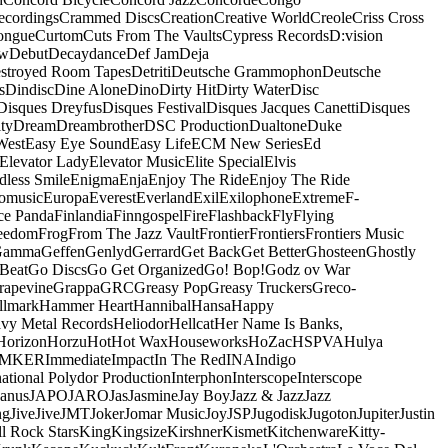
ecordings
Crammed Discs
Creation
Creative World
Creole
Criss Cross
ongue
Curtom
Cuts From The Vaults
Cypress Records
D:vision
ow
Debut
Decaydance
Def Jam
Deja
stroyed Room Tapes
Detriti
Deutsche Grammophon
Deutsche
s
Dindisc
Dine Alone
Dino
Dirty Hit
Dirty Water
Disc
Disques Dreyfus
Disques Festival
Disques Jacques Canetti
Disques
ty
Dream
Dreambrother
DSC Production
Dualtone
Duke
West
Easy Eye Sound
Easy Life
ECM New Series
Ed
Elevator Lady
Elevator Music
Elite Special
Elvis
dless Smile
Enigma
Enja
Enjoy The Ride
Enjoy The Ride
omusic
Europa
Everest
Everland
Exil
Exilophone
Extreme
F-
ce Panda
Finlandia
Finngospel
Fire
Flashback
Fly
Flying
eedom
Frog
From The Jazz Vault
Frontier
Frontiers
Frontiers Music
Gamma
Geffen
Genlyd
Gerrard
Get Back
Get Better
Ghosteen
Ghostly
Beat
Go Discs
Go Get Organized
Go! Bop!
Godz ov War
rapevine
Grappa
GRC
Greasy Pop
Greasy Truckers
Greco-
llmark
Hammer Heart
Hannibal
Hansa
Happy
vy Metal Records
Heliodor
Hellcat
Her Name Is Banks,
Horizon
Horzu
Hot
Hot Wax
Houseworks
HoZac
HSPVA
Hulya
IMKER
Immediate
Impact
In The Red
INA
Indigo
national Polydor Production
Interphon
Interscope
Interscope
Janus
JAPO
JARO
Jas
Jasmine
Jay Boy
Jazz & Jazz
Jazz
ng
Jive
Jive
JMT
Joker
Jomar Music
Joy
JSP
Jugodisk
Jugoton
Jupiter
Justin
ll Rock Stars
King
Kingsize
Kirshner
Kismet
Kitchenware
Kitty-