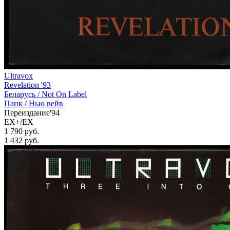
Ultravox
Revelation '93
Беларусь /
Not On Label
Панк / Нью вейв
Переиздание'94
EX+/EX
1 790 руб.
1 432
руб.