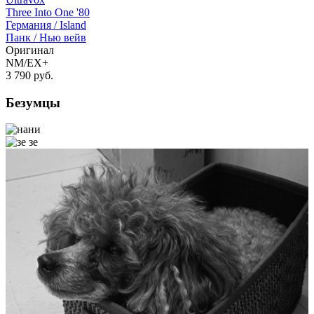
Three Into One '80
Германия /
Island
Панк / Нью вейв
Оригинал
NM/EX+
3 790
руб.
Безумцы