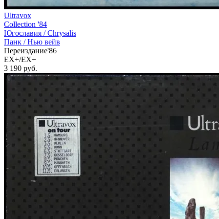
Ultravox
Collection '84
Югославия /
Chrysalis
Панк / Нью вейв
Переиздание'86
EX+/EX+
3 190
руб.