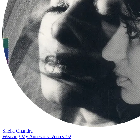
Sheila Chandra
Weaving My Ancestors' Voices '92