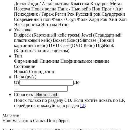
Диско
Инди / Альтернатива
Классика
Краутрок
Метал
Неосоул
Новая волна
Панк / Нью вейв
Поп
Прог / Арт
Психоделик / Гараж
Регги
Рок
Русский рок
Саундтреки
Современный поп
Фанк / Соул
Фолк
Хард Рок
Хип-Хоп
Электроника
Эстрада
Этно
Упаковка
Digipack (Картонный кейс треем)
Jewel (Стандартный
пластиковый кейс)
Boxset (Бокс)
Slimcase (Тонкий
картонный кейс)
DVD Case (DVD Кейс)
DigiBook
(Картонная книга с диском)
Тип
Фирменный
Лицензия
Неофициальное издание
Состояние
Новый
Секонд хэнд
Цена (руб.)
От
|
До
Сбросить
Искать в cd
Поиск только по разделу CD. Если хотите искать по LP,
перейдите, пожалуйста, в раздел
LP
.
Магазин
Наш магазин в Санкт-Петербурге