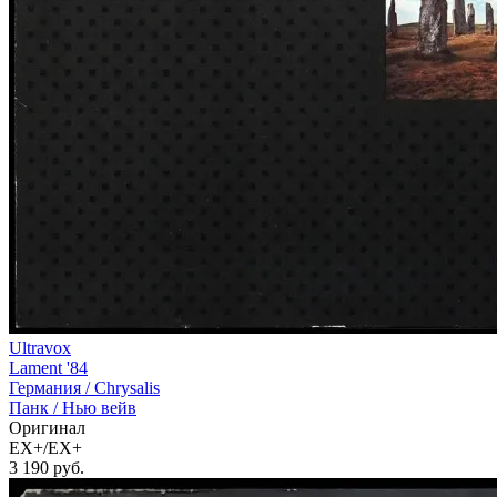
Ultravox
Lament '84
Германия /
Chrysalis
Панк / Нью вейв
Оригинал
EX+/EX+
3 190
руб.