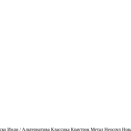
ско
Инди / Альтернатива
Классика
Краутрок
Метал
Неосоул
Нов