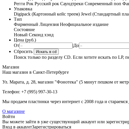
Регги
Рок
Русский рок
Саундтреки
Современный поп
Фан
Упаковка
Digipack (Картонный кейс треем)
Jewel (Стандартный пла
Тип
Фирменный
Лицензия
Неофициальное издание
Состояние
Новый
Секонд хэнд
Цена (руб.)
От
|
До
Сбросить
Искать в cd
Поиск только по разделу CD. Если хотите искать по LP, п
Магазин
Наш магазин в Санкт-Петербурге
Ул. Марата, д. 28, магазин "Фонотека" (5 минут пешком от мет
Телефон: +7 (995) 997-30-13
Мы продаем пластинки через интернет c 2008 года и стараемся 
О магазине
Войти
Вы можете зайти в уже существующий аккаунт или зарегистриро
Вход
в аккаунт
Зарегистрироваться