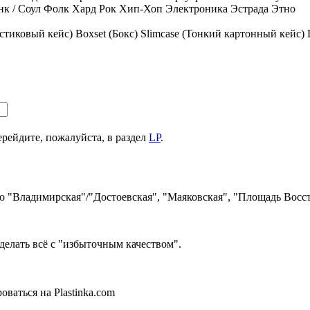
к / Соул
Фолк
Хард Рок
Хип-Хоп
Электроника
Эстрада
Этно
стиковый кейс)
Boxset (Бокс)
Slimcase (Тонкий картонный кейс)
ерейдите, пожалуйста, в раздел
LP
.
ро "Владимирская"/"Достоевская", "Маяковская", "Площадь Восст
делать всё с "избыточным качеством".
ваться на Plastinka.com