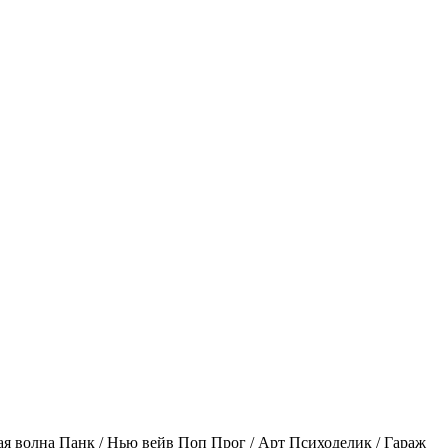
ая волна
Панк / Нью вейв
Поп
Прог / Арт
Психоделик / Гараж