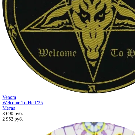
Venom
Welcome To Hell '25
Метал
3 690 руб.
2 952
руб.