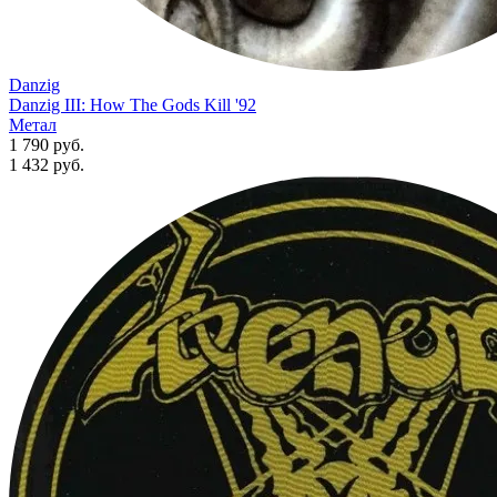
Danzig
Danzig III: How The Gods Kill '92
Метал
1 790 руб.
1 432
руб.