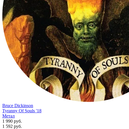
Bruce Dickinson
Tyranny Of Souls '18
Метал
1 990 руб.
1 592
руб.