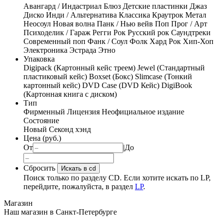
Авангард / Индастриал
Блюз
Детские пластинки
Джаз
Диско
Инди / Альтернатива
Классика
Краутрок
Метал
Неосоул
Новая волна
Панк / Нью вейв
Поп
Прог / Арт
Психоделик / Гараж
Регги
Рок
Русский рок
Саундтреки
Современный поп
Фанк / Соул
Фолк
Хард Рок
Хип-Хоп
Электроника
Эстрада
Этно
Упаковка
Digipack (Картонный кейс треем)
Jewel (Стандартный
пластиковый кейс)
Boxset (Бокс)
Slimcase (Тонкий
картонный кейс)
DVD Case (DVD Кейс)
DigiBook
(Картонная книга с диском)
Тип
Фирменный
Лицензия
Неофициальное издание
Состояние
Новый
Секонд хэнд
Цена (руб.)
От
|
До
Сбросить
Искать в cd
Поиск только по разделу CD. Если хотите искать по LP,
перейдите, пожалуйста, в раздел
LP
.
Магазин
Наш магазин в Санкт-Петербурге