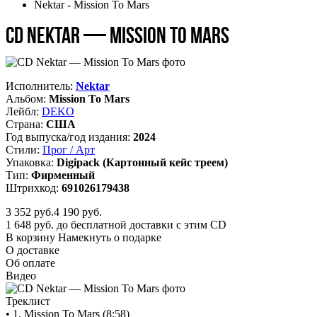
Nektar - Mission To Mars
CD Nektar — Mission To Mars
Исполнитель:
Nektar
Альбом:
Mission To Mars
Лейбл:
DEKO
Страна:
США
Год выпуска/год издания:
2024
Стили:
Прог / Арт
Упаковка:
Digipack (Картонный кейс треем)
Тип:
Фирменный
Штрихкод:
691026179438
3 352
руб.
4 190 руб.
1 648 руб. до бесплатной доставки с этим CD
В корзину
Намекнуть о подарке
О доставке
Об оплате
Видео
Треклист
• 1. Mission To Mars (8:58)