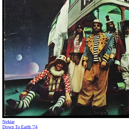
Nektar
Down To Earth '74