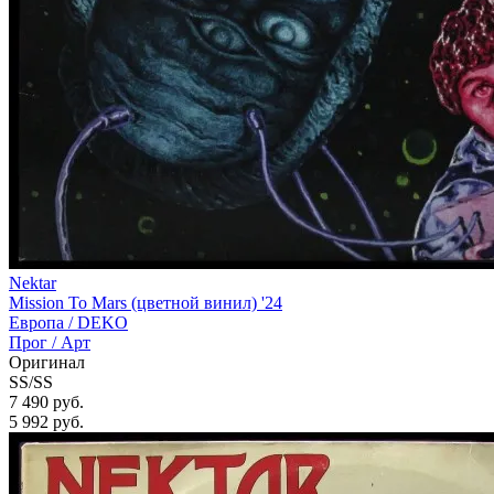
Nektar
Mission To Mars (цветной винил) '24
Европа /
DEKO
Прог / Арт
Оригинал
SS/SS
7 490 руб.
5 992
руб.