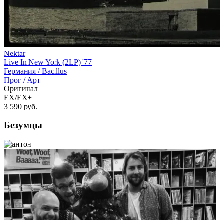
Nektar
Live In New York (2LP) '77
Германия /
Bacillus
Прог / Арт
Оригинал
EX/EX+
3 590
руб.
Безумцы