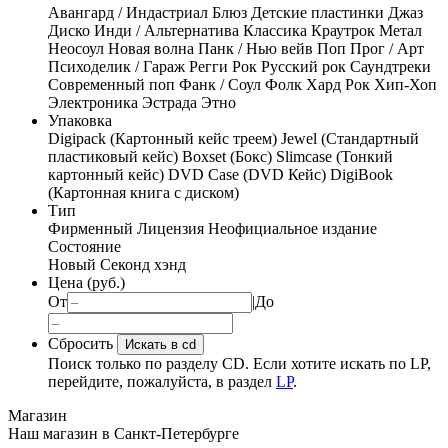
Авангард / Индастриал
Блюз
Детские пластинки
Джаз
Диско
Инди / Альтернатива
Классика
Краутрок
Метал
Неосоул
Новая волна
Панк / Нью вейв
Поп
Прог / Арт
Психоделик / Гараж
Регги
Рок
Русский рок
Саундтреки
Современный поп
Фанк / Соул
Фолк
Хард Рок
Хип-Хоп
Электроника
Эстрада
Этно
Упаковка
Digipack (Картонный кейс треем)
Jewel (Стандартный
пластиковый кейс)
Boxset (Бокс)
Slimcase (Тонкий
картонный кейс)
DVD Case (DVD Кейс)
DigiBook
(Картонная книга с диском)
Тип
Фирменный
Лицензия
Неофициальное издание
Состояние
Новый
Секонд хэнд
Цена (руб.)
От
|
До
Сбросить
Искать в cd
Поиск только по разделу CD. Если хотите искать по LP,
перейдите, пожалуйста, в раздел
LP
.
Магазин
Наш магазин в Санкт-Петербурге