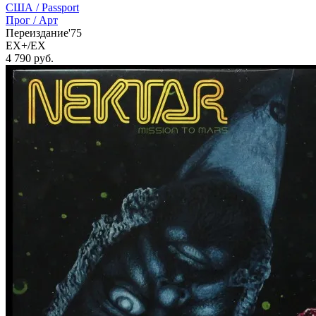
США /
Passport
Прог / Арт
Переиздание'75
EX+/EX
4 790
руб.