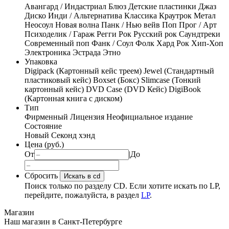
Авангард / Индастриал
Блюз
Детские пластинки
Джаз
Диско
Инди / Альтернатива
Классика
Краутрок
Метал
Неосоул
Новая волна
Панк / Нью вейв
Поп
Прог / Арт
Психоделик / Гараж
Регги
Рок
Русский рок
Саундтреки
Современный поп
Фанк / Соул
Фолк
Хард Рок
Хип-Хоп
Электроника
Эстрада
Этно
Упаковка
Digipack (Картонный кейс треем)
Jewel (Стандартный
пластиковый кейс)
Boxset (Бокс)
Slimcase (Тонкий
картонный кейс)
DVD Case (DVD Кейс)
DigiBook
(Картонная книга с диском)
Тип
Фирменный
Лицензия
Неофициальное издание
Состояние
Новый
Секонд хэнд
Цена (руб.)
От
|
До
Сбросить
Искать в cd
Поиск только по разделу CD. Если хотите искать по LP,
перейдите, пожалуйста, в раздел
LP
.
Магазин
Наш магазин в Санкт-Петербурге