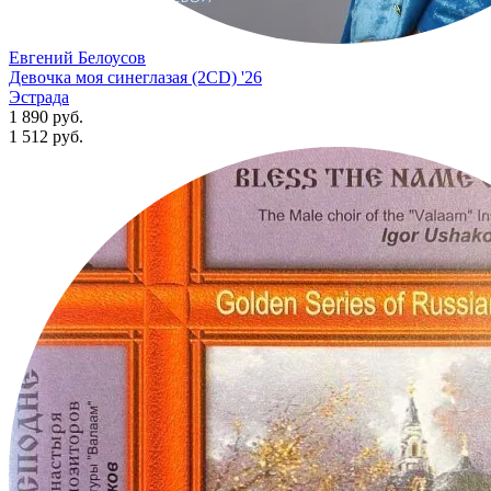
Евгений Белоусов
Девочка моя синеглазая (2CD) '26
Эстрада
1 890 руб.
1 512
руб.