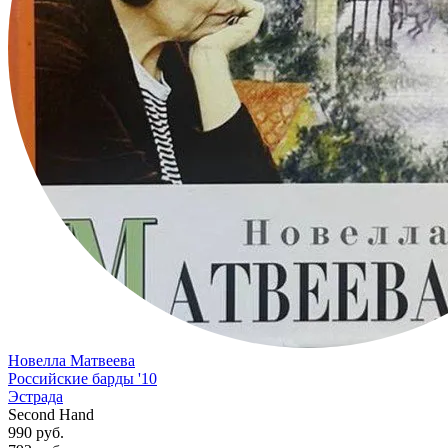
Новелла Матвеева
Российские барды '10
Эстрада
Second Hand
990 руб.