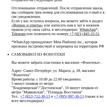
Отслеживание отправлений. После отправления заказа,
мы сообщаем трек-номер для отслеживания по e-mail и в
смс-уведомлении.
Если у вас остались вопросы, вы можете зайти в раздел
«Вопрос и ответы»
или написать нам в чат в нижнем
правом углу окна сайта, в мессенджерах
WhatsApp
*
,
Telegram
или позвонить по номеру
+7 (921) 845-33-51
.
*WhatsApp принадлежит Meta Platforms inc., которая
признана экстремисткой и запрещена на территории РФ
САМОВЫВОЗ ИЗ ФОНОТЕКИ
Вы можете забрать пластинки в магазине «Фонотека».
Адрес: Санкт-Петербург, ул. Марата, д. 28, магазин
"Фонотека"
Время работы: с 10.00 до 22.00 ежедневно.
5 минут пешком от метро
"Владимирская"/"Достоевская", 10 минут пешком от
метро "Маяковская", "Площадь Восстания"
Тел.:
+7 (812) 712-30-13
и
+7 (995) 997-30-13
(также и во
всех мессенджерах)