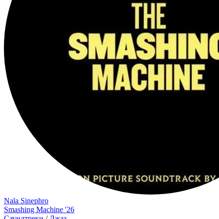
Nala Sinephro
Smashing Machine '26
Саундтреки
/
Джаз