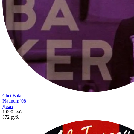
Chet Baker
Platinum '08
Джаз
1 090 руб.
872
руб.