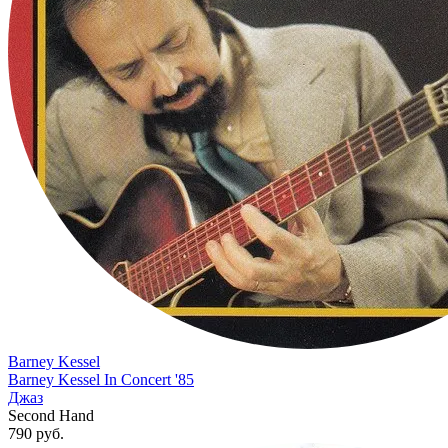
Barney Kessel
Barney Kessel In Concert '85
Джаз
Second Hand
790
руб.