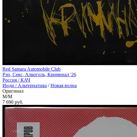
Red Samara Automobile Club
Рэп, Секс, Алкоголь, Криминал '26
Россия /
КАЧ
Инди / Альтернатива
/
Новая волна
Оригинал
M/M
7 690
руб.