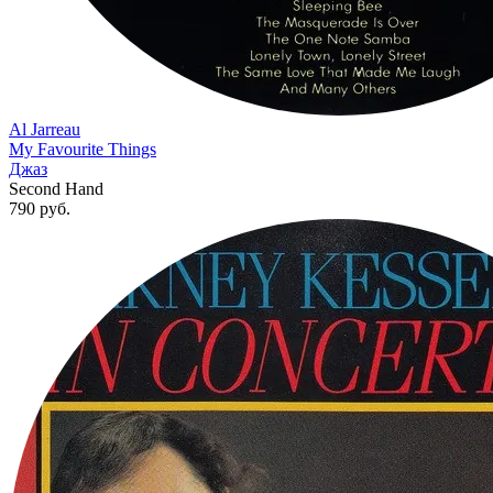
Al Jarreau
My Favourite Things
Джаз
Second Hand
790
руб.