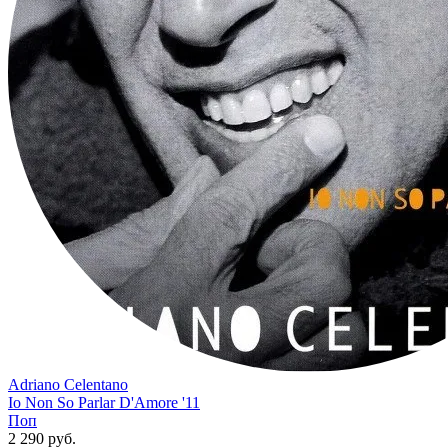
Adriano Celentano
Io Non So Parlar D'Amore '11
Поп
2 290 руб.