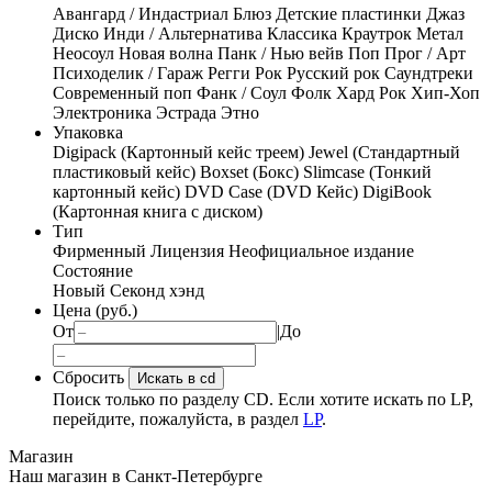
Авангард / Индастриал
Блюз
Детские пластинки
Джаз
Диско
Инди / Альтернатива
Классика
Краутрок
Метал
Неосоул
Новая волна
Панк / Нью вейв
Поп
Прог / Арт
Психоделик / Гараж
Регги
Рок
Русский рок
Саундтреки
Современный поп
Фанк / Соул
Фолк
Хард Рок
Хип-Хоп
Электроника
Эстрада
Этно
Упаковка
Digipack (Картонный кейс треем)
Jewel (Стандартный
пластиковый кейс)
Boxset (Бокс)
Slimcase (Тонкий
картонный кейс)
DVD Case (DVD Кейс)
DigiBook
(Картонная книга с диском)
Тип
Фирменный
Лицензия
Неофициальное издание
Состояние
Новый
Секонд хэнд
Цена (руб.)
От
|
До
Сбросить
Искать в cd
Поиск только по разделу CD. Если хотите искать по LP,
перейдите, пожалуйста, в раздел
LP
.
Магазин
Наш магазин в Санкт-Петербурге