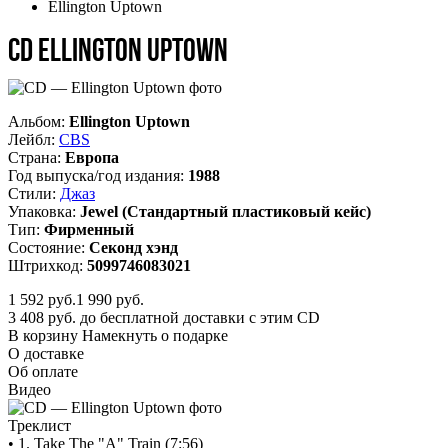
Ellington Uptown
CD Ellington Uptown
Альбом:
Ellington Uptown
Лейбл:
CBS
Страна:
Европа
Год выпуска/год издания:
1988
Стили:
Джаз
Упаковка:
Jewel (Стандартный пластиковый кейс)
Тип:
Фирменный
Состояние:
Секонд хэнд
Штрихкод:
5099746083021
1 592
руб.
1 990 руб.
3 408 руб. до бесплатной доставки с этим CD
В корзину
Намекнуть о подарке
О доставке
Об оплате
Видео
Треклист
• 1. Take The "A" Train (7:56)