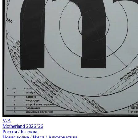
V/A
Motherland 2026 '26
Россия /
Клюква
Новая волна
/
Инди / Альтернатива