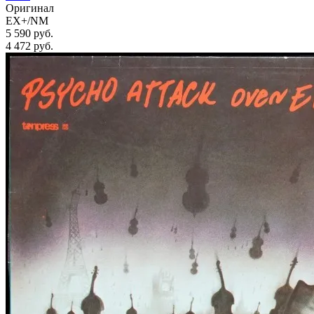
Оригинал
EX+/NM
5 590 руб.
4 472
руб.