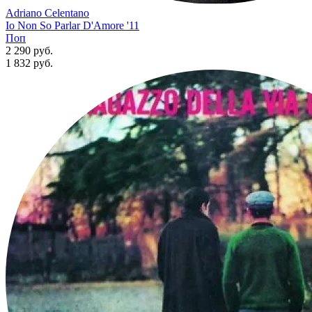
Adriano Celentano
Io Non So Parlar D'Amore '11
Поп
2 290 руб.
1 832
руб.