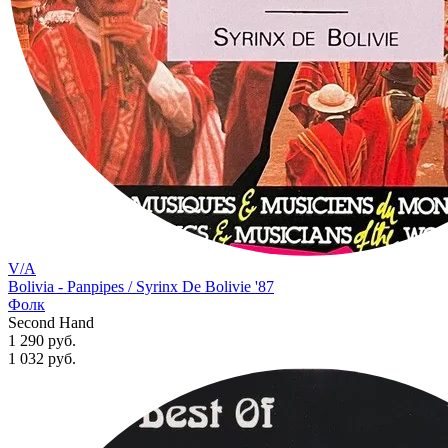
V/A
Bolivia - Panpipes / Syrinx De Bolivie '87
Фолк
Second Hand
1 290 руб.
1 032
руб.