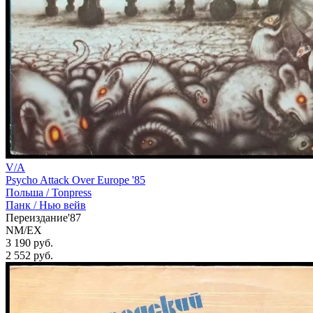
V/A
Psycho Attack Over Europe '85
Польша /
Tonpress
Панк / Нью вейв
Переиздание'87
NM/EX
3 190 руб.
2 552
руб.