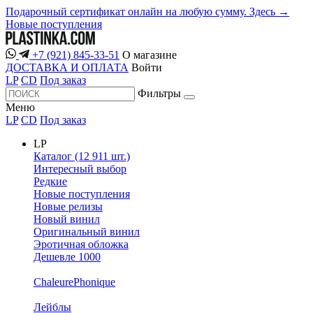
Подарочный сертификат онлайн на любую сумму. Здесь →
Новые поступления
+7 (921) 845-33-51
О магазине
ДОСТАВКА И ОПЛАТА
Войти
LP
CD
Под заказ
Фильтры
Меню
LP
CD
Под заказ
LP
Каталог (12 911 шт.)
Интересный выбор
Редкие
Новые поступления
Новые релизы
Новый винил
Оригинальный винил
Эротичная обложка
Дешевле 1000
ChaleurePhonique
Лейблы