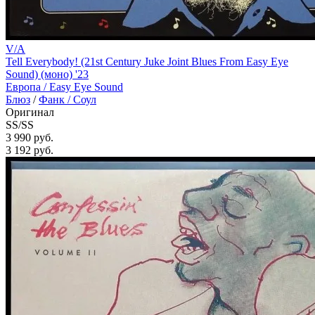
V/A
Tell Everybody! (21st Century Juke Joint Blues From Easy Eye
Sound) (моно) '23
Европа /
Easy Eye Sound
Блюз
/
Фанк / Соул
Оригинал
SS/SS
3 990 руб.
3 192
руб.