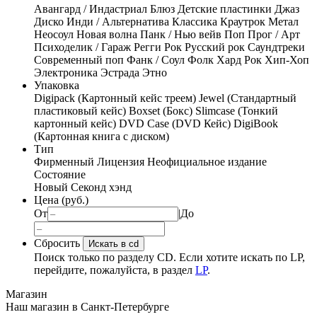
Авангард / Индастриал
Блюз
Детские пластинки
Джаз
Диско
Инди / Альтернатива
Классика
Краутрок
Метал
Неосоул
Новая волна
Панк / Нью вейв
Поп
Прог / Арт
Психоделик / Гараж
Регги
Рок
Русский рок
Саундтреки
Современный поп
Фанк / Соул
Фолк
Хард Рок
Хип-Хоп
Электроника
Эстрада
Этно
Упаковка
Digipack (Картонный кейс треем)
Jewel (Стандартный
пластиковый кейс)
Boxset (Бокс)
Slimcase (Тонкий
картонный кейс)
DVD Case (DVD Кейс)
DigiBook
(Картонная книга с диском)
Тип
Фирменный
Лицензия
Неофициальное издание
Состояние
Новый
Секонд хэнд
Цена (руб.)
От
|
До
Сбросить
Искать в cd
Поиск только по разделу CD. Если хотите искать по LP,
перейдите, пожалуйста, в раздел
LP
.
Магазин
Наш магазин в Санкт-Петербурге