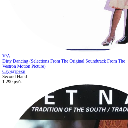
V/A
Dirty Dancing (Selections From The Original Soundtrack From The
Vestron Motion Picture)
Саундтреки
Second Hand
1 290
руб.