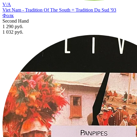
V/A
Viet Nam - Tradition Of The South = Tradition Du Sud '93
Фолк
Second Hand
1 290 руб.
1 032
руб.