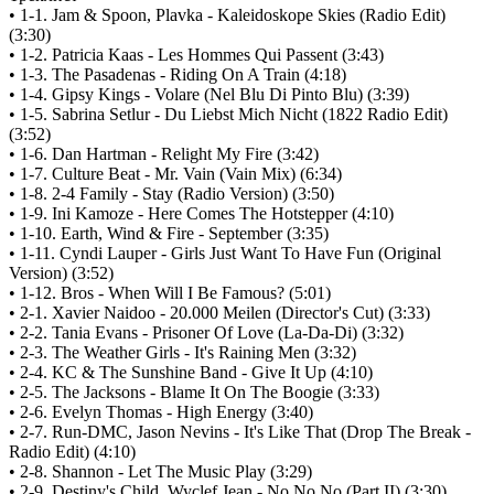
• 1-1. Jam & Spoon, Plavka - Kaleidoskope Skies (Radio Edit)
(3:30)
• 1-2. Patricia Kaas - Les Hommes Qui Passent (3:43)
• 1-3. The Pasadenas - Riding On A Train (4:18)
• 1-4. Gipsy Kings - Volare (Nel Blu Di Pinto Blu) (3:39)
• 1-5. Sabrina Setlur - Du Liebst Mich Nicht (1822 Radio Edit)
(3:52)
• 1-6. Dan Hartman - Relight My Fire (3:42)
• 1-7. Culture Beat - Mr. Vain (Vain Mix) (6:34)
• 1-8. 2-4 Family - Stay (Radio Version) (3:50)
• 1-9. Ini Kamoze - Here Comes The Hotstepper (4:10)
• 1-10. Earth, Wind & Fire - September (3:35)
• 1-11. Cyndi Lauper - Girls Just Want To Have Fun (Original
Version) (3:52)
• 1-12. Bros - When Will I Be Famous? (5:01)
• 2-1. Xavier Naidoo - 20.000 Meilen (Director's Cut) (3:33)
• 2-2. Tania Evans - Prisoner Of Love (La-Da-Di) (3:32)
• 2-3. The Weather Girls - It's Raining Men (3:32)
• 2-4. KC & The Sunshine Band - Give It Up (4:10)
• 2-5. The Jacksons - Blame It On The Boogie (3:33)
• 2-6. Evelyn Thomas - High Energy (3:40)
• 2-7. Run-DMC, Jason Nevins - It's Like That (Drop The Break -
Radio Edit) (4:10)
• 2-8. Shannon - Let The Music Play (3:29)
• 2-9. Destiny's Child, Wyclef Jean - No No No (Part II) (3:30)