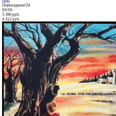
Поп
Переиздание'24
SS/SS
5 390 руб.
4 312
руб.