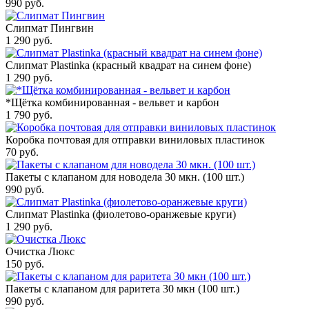
990
руб.
Слипмат Пингвин
1 290
руб.
Слипмат Plastinka (красный квадрат на синем фоне)
1 290
руб.
*Щётка комбинированная - вельвет и карбон
1 790
руб.
Коробка почтовая для отправки виниловых пластинок
70
руб.
Пакеты с клапаном для новодела 30 мкн. (100 шт.)
990
руб.
Слипмат Plastinka (фиолетово-оранжевые круги)
1 290
руб.
Очистка Люкс
150
руб.
Пакеты с клапаном для раритета 30 мкн (100 шт.)
990
руб.