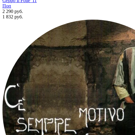
Geppo Il Folle '11
Поп
2 290 руб.
1 832
руб.