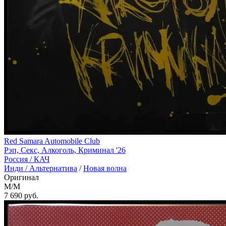
Red Samara Automobile Club
Рэп, Секс, Алкоголь, Криминал '26
Россия /
КАЧ
Инди / Альтернатива
/
Новая волна
Оригинал
M/M
7 690
руб.