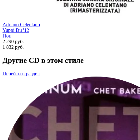
Adriano Celentano
Yuppi Du '12
Поп
2 290 руб.
1 832
руб.
Другие CD в этом стиле
Перейти
в раздел