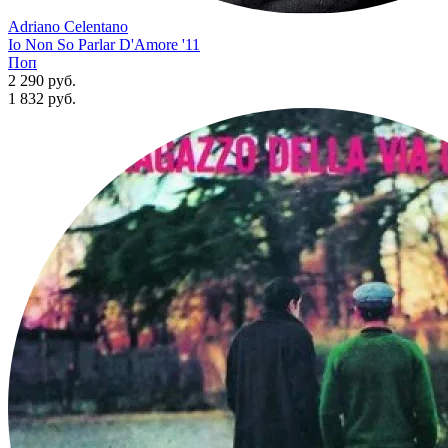
Adriano Celentano
Io Non So Parlar D'Amore '11
Поп
2 290 руб.
1 832
руб.