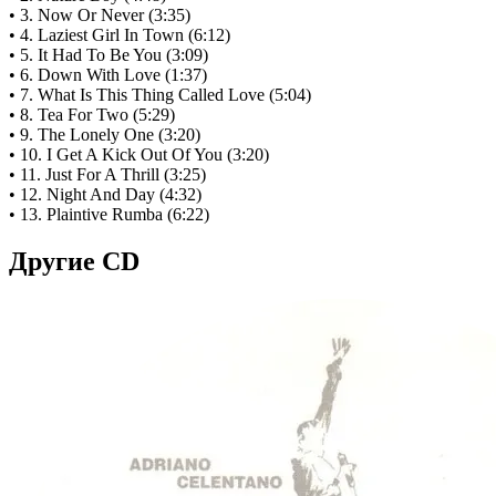
• 3. Now Or Never (3:35)
• 4. Laziest Girl In Town (6:12)
• 5. It Had To Be You (3:09)
• 6. Down With Love (1:37)
• 7. What Is This Thing Called Love (5:04)
• 8. Tea For Two (5:29)
• 9. The Lonely One (3:20)
• 10. I Get A Kick Out Of You (3:20)
• 11. Just For A Thrill (3:25)
• 12. Night And Day (4:32)
• 13. Plaintive Rumba (6:22)
Другие CD