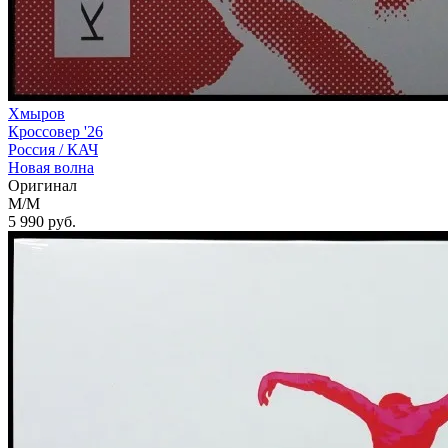
Хмыров
Кроссовер '26
Россия /
КАЧ
Новая волна
Оригинал
M/M
5 990
руб.