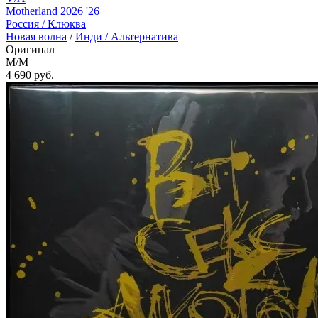
Motherland 2026 '26
Россия /
Клюква
Новая волна
/
Инди / Альтернатива
Оригинал
M/M
4 690
руб.