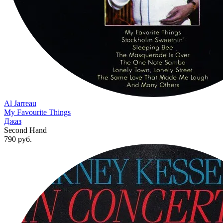
Al Jarreau
My Favourite Things
Джаз
Second Hand
790
руб.