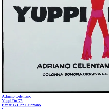
Adriano Celentano
Yuppi Du '75
Италия /
Clan Celentano