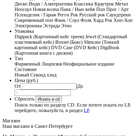
Диско
Инди / Альтернатива
Классика
Краутрок
Метал
Неосоул
Новая волна
Панк / Нью вейв
Поп
Прог / Арт
Психоделик / Гараж
Регги
Рок
Русский рок
Саундтреки
Современный поп
Фанк / Соул
Фолк
Хард Рок
Хип-Хоп
Электроника
Эстрада
Этно
Упаковка
Digipack (Картонный кейс треем)
Jewel (Стандартный
пластиковый кейс)
Boxset (Бокс)
Slimcase (Тонкий
картонный кейс)
DVD Case (DVD Кейс)
DigiBook
(Картонная книга с диском)
Тип
Фирменный
Лицензия
Неофициальное издание
Состояние
Новый
Секонд хэнд
Цена (руб.)
От
|
До
Сбросить
Искать в cd
Поиск только по разделу CD. Если хотите искать по LP,
перейдите, пожалуйста, в раздел
LP
.
Магазин
Наш магазин в Санкт-Петербурге