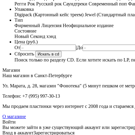
Регги
Рок
Русский рок
Саундтреки
Современный поп
Фан
Упаковка
Digipack (Картонный кейс треем)
Jewel (Стандартный пла
Тип
Фирменный
Лицензия
Неофициальное издание
Состояние
Новый
Секонд хэнд
Цена (руб.)
От
|
До
Сбросить
Искать в cd
Поиск только по разделу CD. Если хотите искать по LP, п
Магазин
Наш магазин в Санкт-Петербурге
Ул. Марата, д. 28, магазин "Фонотека" (5 минут пешком от мет
Телефон: +7 (995) 997-30-13
Мы продаем пластинки через интернет c 2008 года и стараемся 
О магазине
Войти
Вы можете зайти в уже существующий аккаунт или зарегистриро
Вход
в аккаунт
Зарегистрироваться