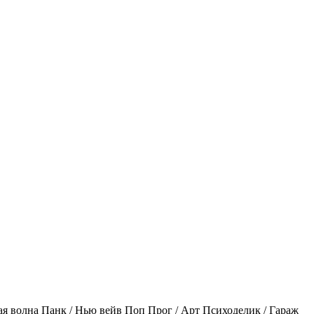
ая волна
Панк / Нью вейв
Поп
Прог / Арт
Психоделик / Гараж