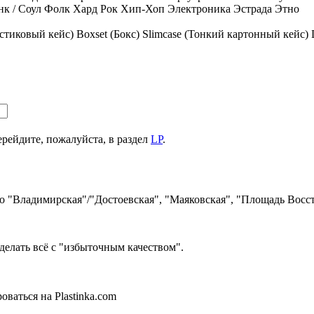
к / Соул
Фолк
Хард Рок
Хип-Хоп
Электроника
Эстрада
Этно
стиковый кейс)
Boxset (Бокс)
Slimcase (Тонкий картонный кейс)
ерейдите, пожалуйста, в раздел
LP
.
ро "Владимирская"/"Достоевская", "Маяковская", "Площадь Восст
делать всё с "избыточным качеством".
ваться на Plastinka.com