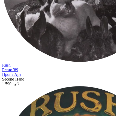
Rush
Presto '89
Прог / Арт
Second Hand
1 590
руб.