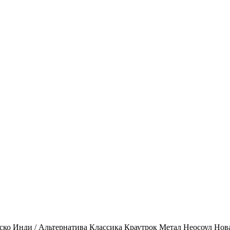
ско
Инди / Альтернатива
Классика
Краутрок
Метал
Неосоул
Нов