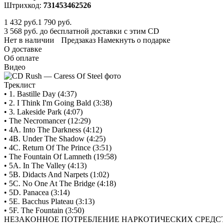
Штрихкод:
731453462526
1 432
руб.
1 790 руб.
3 568 руб. до бесплатной доставки с этим CD
Нет в наличии
Предзаказ
Намекнуть о подарке
О доставке
Об оплате
Видео
Треклист
• 1. Bastille Day (4:37)
• 2. I Think I'm Going Bald (3:38)
• 3. Lakeside Park (4:07)
• The Necromancer (12:29)
• 4A. Into The Darkness (4:12)
• 4B. Under The Shadow (4:25)
• 4C. Return Of The Prince (3:51)
• The Fountain Of Lamneth (19:58)
• 5A. In The Valley (4:13)
• 5B. Didacts And Narpets (1:02)
• 5C. No One At The Bridge (4:18)
• 5D. Panacea (3:14)
• 5E. Bacchus Plateau (3:13)
• 5F. The Fountain (3:50)
НЕЗАКОННОЕ ПОТРЕБЛЕНИЕ НАРКОТИЧЕСКИХ СРЕДСТ