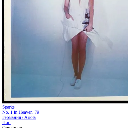
Sparks
No. 1 In Heaven '79
Германия /
Ariola
Поп
Оригинал