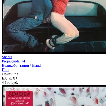
Sparks
Propaganda '74
Великобритания /
Island
Поп
Оригинал
EX+/EX+
4 190
руб.