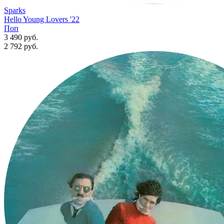
Sparks
Hello Young Lovers '22
Поп
3 490 руб.
2 792
руб.