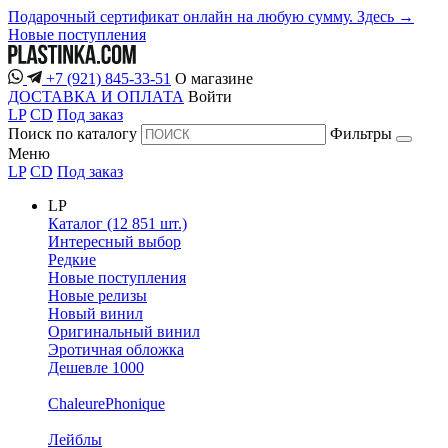
Подарочный сертификат онлайн на любую сумму. Здесь →
Новые поступления
+7 (921) 845-33-51
О магазине
ДОСТАВКА И ОПЛАТА
Войти
LP
CD
Под заказ
Поиск по каталогу
Фильтры
Меню
LP
CD
Под заказ
LP
Каталог (12 851 шт.)
Интересный выбор
Редкие
Новые поступления
Новые релизы
Новый винил
Оригинальный винил
Эротичная обложка
Дешевле 1000
ChaleurePhonique
Лейблы