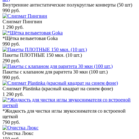
Внутренние антистатические полукруглые конверты (50 шт)
990
руб.
Слипмат Пингвин
1 290
руб.
*Щётка вельветовая Goka
990
руб.
Пакеты ПЛОТНЫЕ 150 мкн. (10 шт.)
290
руб.
Пакеты с клапаном для раритета 30 мкн (100 шт.)
990
руб.
Слипмат Plastinka (красный квадрат на синем фоне)
1 290
руб.
*Жидкость для чистки иглы звукоснимателя со встроеной
щеткой
790
руб.
Очистка Люкс
150
руб.