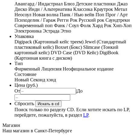
Авангард / Индастриал
Блюз
Детские пластинки
Джаз
Диско
Инди / Альтернатива
Классика
Краутрок
Метал
Неосоул
Новая волна
Панк / Нью вейв
Поп
Прог / Арт
Психоделик / Гараж
Регги
Рок
Русский рок
Саундтреки
Современный поп
Фанк / Соул
Фолк
Хард Рок
Хип-Хоп
Электроника
Эстрада
Этно
Упаковка
Digipack (Картонный кейс треем)
Jewel (Стандартный
пластиковый кейс)
Boxset (Бокс)
Slimcase (Тонкий
картонный кейс)
DVD Case (DVD Кейс)
DigiBook
(Картонная книга с диском)
Тип
Фирменный
Лицензия
Неофициальное издание
Состояние
Новый
Секонд хэнд
Цена (руб.)
От
|
До
Сбросить
Искать в cd
Поиск только по разделу CD. Если хотите искать по LP,
перейдите, пожалуйста, в раздел
LP
.
Магазин
Наш магазин в Санкт-Петербурге