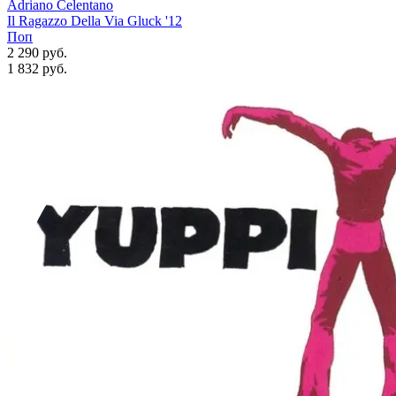
Adriano Celentano
Il Ragazzo Della Via Gluck '12
Поп
2 290 руб.
1 832
руб.