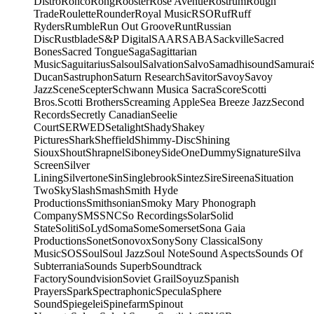
Distro
Ronco
Rong
Rooster
Rose Avenue
Rostrum
Rough
Trade
Roulette
Rounder
Royal Music
RSO
Ruf
Ruff
Ryders
Rumble
Run Out Groove
Runt
Russian
Disc
Rustblade
S&P Digital
SAAR
SABA
Sackville
Sacred
Bones
Sacred Tongue
Saga
Sagittarian
Music
Saguitarius
Salsoul
Salvation
Salvo
Samadhisound
Samurai
Ducan
Sastruphon
Saturn Research
Savitor
Savoy
Savoy
Jazz
Scene
Scepter
Schwann Musica Sacra
Score
Scotti
Bros.
Scotti Brothers
Screaming Apple
Sea Breeze Jazz
Second
Records
Secretly Canadian
Seelie
Court
SERWED
Setalight
Shady
Shakey
Pictures
Shark
Sheffield
Shimmy-Disc
Shining
Sioux
Shout
Shrapnel
Siboney
SideOneDummy
Signature
Silva
Screen
Silver
Lining
Silvertone
Sin
Singlebrook
Sintez
Sire
Sireena
Situation
Two
Sky
Slash
Smash
Smith Hyde
Productions
Smithsonian
Smoky Mary Phonograph
Company
SMS
SNC
So Recordings
Solar
Solid
State
Soliti
SoLyd
Soma
Some
Somerset
Sona Gaia
Productions
Sonet
Sonovox
Sony
Sony Classical
Sony
Music
SOS
Soul
Soul Jazz
Soul Note
Sound Aspects
Sounds Of
Subterrania
Sounds Superb
Soundtrack
Factory
Soundvision
Soviet Grail
Soyuz
Spanish
Prayers
Spark
Spectraphonic
Specula
Sphere
Sound
Spiegelei
Spinefarm
Spinout