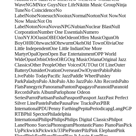
Wave
NGM
Nice Guys
Nice Life
Nikitin Music Group
Ninja
Tune
No Coincidence
No
Label
Noise
Nonesuch
Nooirax
Normal
Norton
Not Now
Not
Now Music
Not On
Label
Noton
Nova
Novus
NPG
Nubian
Nuclear Blast
Null
Corporation
Number One Essentials
Numero
Uno
NYJO
Oasis
OBE
Ode
Odeon
Offen Music
Ogun
Oh
Boy
OHR
Ohrwaschl
Ohrwurm
Okeh
Old Town
Olivia
One
Little Independent
One Little Indian
One More
Martyr
Opal
Open
Open Bar Entertainment
OPP World
Wide
Opus
Orbis
Orfeo
ORG
Org Music
Oriana
Original Jazz
Classics
Other People
Other Voices
OUT
Out Of Line
Outer
Battery
Outsider
Ovation
Overseas
Owl
Oyster
Pablo
Pablo
Live
Pablo Today
Pacific Jazz
Paddle Wheel
Paisley
Park
Paladyn
Palo Alto
Palo Alto Jazz
Palo Alto Records
Palto
Flats
Panegyric
Panorama
Panton
Papagayo
Paranoid
Paranoid
Records
Paris Album
Parlophone Odeon
Series
Parrot
Partisan
Pasha
Passport
Passport Jazz
Past Perfect
Silver Line
Pastels
Pathe
Pausa
Paw Tracks
Pax
PBR
International
PDU
Penny Farthing
Pepita
Periodica
pgLang
PGP
RTB
Phil Spector
Philadelphia
International
Philips
Philips
Philips Digital Classics
Philpot
Lane
Phono Suecia
Phonogram
Phontastic
Piano Piano
Pias
Pick
Up
Pickwick
Pickwick/33
Pie
Pieater
Pilz
Pink Elephant
Pink
Floyd
Pinkflag
Plane
Planet
Play It Again Sam
Play