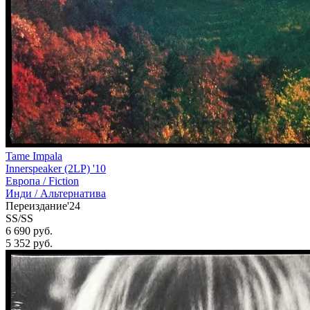
Tame Impala
Innerspeaker (2LP) '10
Европа /
Fiction
Инди / Альтернатива
Переиздание'24
SS/SS
6 690 руб.
5 352
руб.