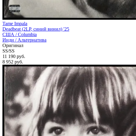
Tame Impala
Deadbeat (2LP, синий винил) '25
США /
Columbia
Инди / Альтернатива
Оригинал
SS/SS
11 190 руб.
8 952
руб.