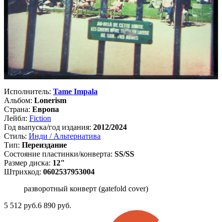
Исполнитель:
Tame Impala
Альбом:
Lonerism
Страна:
Европа
Лейбл:
Fiction
Год выпуска/год издания:
2012/2024
Стиль:
Инди / Альтернатива
Тип:
Переиздание
Состояние пластинки/конверта:
SS/SS
Размер диска:
12"
Штрихкод:
0602537953004
разворотный конверт (gatefold cover)
5 512
руб.
6 890 руб.