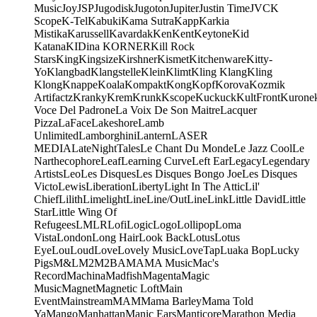
Music
Joy
JSP
Jugodisk
Jugoton
Jupiter
Justin Time
JVC
K
Scope
K-Tel
Kabuki
Kama Sutra
Kapp
Karkia
Mistika
Karussell
Kavardak
Ken
Kent
Keytone
Kid
Katana
KIDina KORNER
Kill Rock
Stars
King
Kingsize
Kirshner
Kismet
Kitchenware
Kitty-
Yo
Klangbad
Klangstelle
Klein
Klimt
Kling Klang
Kling
Klong
Knappe
Koala
Kompakt
Kong
Kopf
Korova
Kozmik
Artifactz
Kranky
Krem
Krunk
Kscope
Kuckuck
KultFront
Kurone
Voce Del Padrone
La Voix De Son Maitre
Lacquer
Pizza
LaFace
Lakeshore
Lamb
Unlimited
Lamborghini
Lantern
LASER
MEDIA
LateNightTales
Le Chant Du Monde
Le Jazz Cool
Le
Narthecophore
Leaf
Learning Curve
Left Ear
Legacy
Legendary
Artists
Leo
Les Disques
Les Disques Bongo Joe
Les Disques
Victo
Lewis
Liberation
Liberty
Light In The Attic
Lil'
Chief
Lilith
Limelight
Line
Line/OutLine
Link
Little David
Little
Star
Little Wing Of
Refugees
LMLR
Lofi
Logic
Logo
Lollipop
Loma
Vista
London
Long Hair
Look Back
Lotus
Lotus
Eye
Lou
Loud
Love
Lovely Music
LoveTap
Luaka Bop
Lucky
Pigs
M&L
M2
M2BA
MA
MA Music
Mac's
Record
Machina
Madfish
Magenta
Magic
Music
Magnet
Magnetic Loft
Main
Event
Mainstream
MAM
Mama Barley
Mama Told
Ya
Mango
Manhattan
Manic Ears
Manticore
Marathon Media