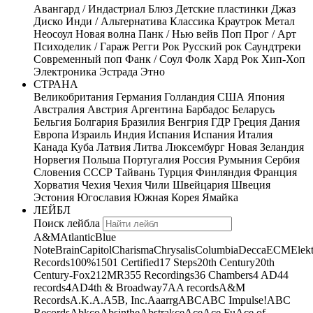
Авангард / Индастриал
Блюз
Детские пластинки
Джаз
Диско
Инди / Альтернатива
Классика
Краутрок
Метал
Неосоул
Новая волна
Панк / Нью вейв
Поп
Прог / Арт
Психоделик / Гараж
Регги
Рок
Русский рок
Саундтреки
Современный поп
Фанк / Соул
Фолк
Хард Рок
Хип-Хоп
Электроника
Эстрада
Этно
СТРАНА
Великобритания
Германия
Голландия
США
Япония
Австралия
Австрия
Аргентина
Барбадос
Беларусь
Бельгия
Болгария
Бразилия
Венгрия
ГДР
Греция
Дания
Европа
Израиль
Индия
Испания
Испания
Италия
Канада
Куба
Латвия
Литва
Люксембург
Новая Зеландия
Норвегия
Польша
Португалия
Россия
Румыния
Сербия
Словения
СССР
Тайвань
Турция
Финляндия
Франция
Хорватия
Чехия
Чехия
Чили
Швейцария
Швеция
Эстония
Югославия
Южная Корея
Ямайка
ЛЕЙБЛ
Поиск лейбла
A&M
Atlantic
Blue
Note
Brain
Capitol
Charisma
Chrysalis
Columbia
Decca
ECM
Elek
Records
100%
1501 Certified
17 Steps
20th Century
20th
Century-Fox
21
2MR
355 Recordings
36 Chambers
4 AD
44
records
4AD
4th & Broadway
7A
A records
A&M
Records
A.K.A.
A5B, Inc.
Aaarrg
ABC
ABC Impulse!
ABC
Records
Abkco
Absinthe
Abstrakce
Ace
Ace Fu
Ace of