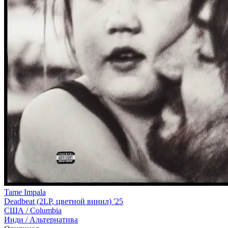
Tame Impala
Deadbeat (2LP, цветной винил) '25
США /
Columbia
Инди / Альтернатива