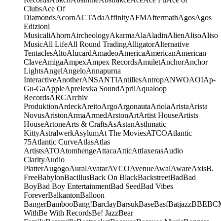
Clubs
Ace Of
Diamonds
Acorn
ACT
Ada
Affinity
AFM
Aftermath
Agos
Agos
Edizioni
Musicali
Ahorn
Aircheology
Akarma
Ala
Aladin
Alien
Aliso
Aliso
Music
All Life
All Round Trading
Alligator
Alternative
Tentacles
Alto
Alucard
Amadeo
America
American
American
Clave
Amiga
Ampex
Ampex Records
Amulet
Anchor
Anchor
Lights
Angel
Angelo
Annapurna
Interactive
Another
ANS
ANTI
Antilles
Antrop
ANWO
AOI
Ap-
Gu-Ga
Apple
Aprelevka Sound
April
Aqualoop
Records
ARC
Archiv
Produktion
Ardeck
Areito
Argo
Argonauta
Ariola
Arista
Arista
Novus
Ariston
Arma
Armed
Arston
Art
Artist House
Artists
House
Artone
Arts & Crafts
As
Astan
Asthmatic
Kitty
Astralwerk
Asylum
At The Movies
ATCO
Atlantic
75
Atlantic Curve
Atlas
Atlas
Artists
ATO
Atomhenge
Attaca
Attic
Attlaxeras
Audio
Clarity
Audio
Platter
Augogo
Aural
Avatar
AVCO
Avenue
Awal
Aware
Axis
B.
Free
Babylon
Bacillus
Back On Black
Backstreet
Bad
Bad
Boy
Bad Boy Entertainment
Bad Seed
Bad Vibes
Forever
Balkanton
Balloon
Banger
Bamboo
Bang!
Barclay
Barsuk
Base
Basf
Batjazz
BBE
BC
With
Be With Records
Be! Jazz
Bear