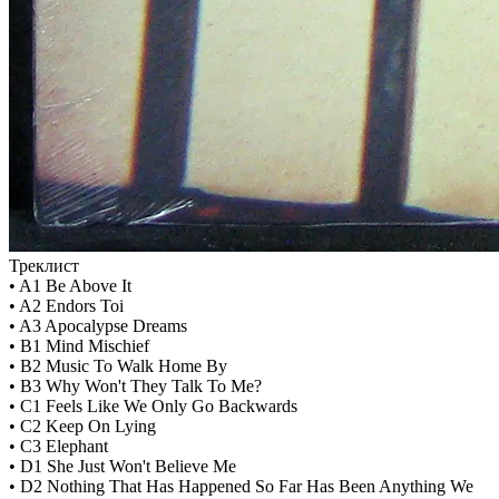
Треклист
• A1 Be Above It
• A2 Endors Toi
• A3 Apocalypse Dreams
• B1 Mind Mischief
• B2 Music To Walk Home By
• B3 Why Won't They Talk To Me?
• C1 Feels Like We Only Go Backwards
• C2 Keep On Lying
• C3 Elephant
• D1 She Just Won't Believe Me
• D2 Nothing That Has Happened So Far Has Been Anything We