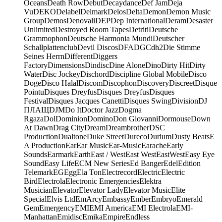
Oceans
Death Row
Debut
Decaydance
Def Jam
Deja
Vu
DEKO
Delabel
Delmark
Delos
Delta
Demon
Demon Music
Group
Demos
Denovali
DEP
Dep International
Deram
Desaster
Unlimited
Destroyed Room Tapes
Detriti
Deutsche
Grammophon
Deutsche Harmonia Mundi
Deutscher
Schallplattenclub
Devil Discos
DFA
DGC
dh2
Die Stimme
Seines Herrn
Different
Diggers
Factory
Dimensions
Dindisc
Dine Alone
Dino
Dirty Hit
Dirty
Water
Disc Jockey
Dischord
Discipline Global Mobile
Disco
Doge
Disco Halal
Discom
Discophon
Discovery
Discreet
Disque
Pointu
Disques Dreyfus
Disques Dreyfus
Disques
Festival
Disques Jacques Canetti
Disques Swing
Division
DJ
ПЛАЩ
DJM
Do It
Doctor Jazz
Dogma
Rgaza
Dol
Dominion
Domino
Don Giovanni
Dormouse
Down
At Dawn
Drag City
Dream
Dreambrother
DSC
Production
Dualtone
Duke Street
Dureco
Durium
Dusty Beats
E
A Production
Ear
Ear Music
Ear-Music
Earache
Early
Sounds
Earmark
Earth
East / West
East West
EastWest
Easy Eye
Sound
Easy Life
ECM New Series
Ed Banger
Edel
Edition
Telemark
EG
Egg
Ela Ton
Electrecord
Electric
Electric
Bird
Electrola
Electronic Emergencies
Elektra
Musician
Elevator
Elevator Lady
Elevator Music
Elite
Special
Elvis Ltd
EmArcy
Embassy
Ember
Embryo
Emerald
Gem
Emergency
EMI
EMI America
EMI Electrola
EMI-
Manhattan
Emidisc
Emika
Empire
Endless