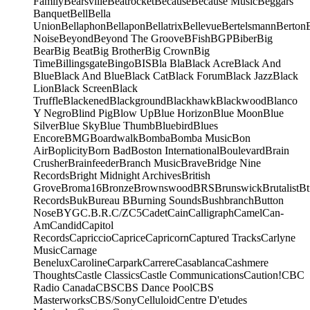
Family
Bearsville
Beatrocket
Because
Because Music
Beggars
Banquet
Bell
Bella
Union
Bellaphon
Bellapon
Bellatrix
Bellevue
Bertelsmann
Berton
Noise
Beyond
Beyond The Groove
BFish
BGP
Biber
Big
Bear
Big Beat
Big Brother
Big Crown
Big
Time
Billingsgate
Bingo
BIS
Bla Bla
Black Acre
Black And
Blue
Black And Blue
Black Cat
Black Forum
Black Jazz
Black
Lion
Black Screen
Black
Truffle
Blackened
Blackground
Blackhawk
Blackwood
Blanco
Y Negro
Blind Pig
Blow Up
Blue Horizon
Blue Moon
Blue
Silver
Blue Sky
Blue Thumb
Bluebird
Blues
Encore
BMG
Boardwalk
Bomba
Bomba Music
Bon
Air
Boplicity
Born Bad
Boston International
Boulevard
Brain
Crusher
Brainfeeder
Branch Music
Brave
Bridge Nine
Records
Bright Midnight Archives
British
Grove
Broma16
Bronze
Brownswood
BRS
Brunswick
Brutalist
Bt
Records
Buk
Bureau B
Burning Sounds
Bushbranch
Button
Nose
BYG
C.B.R.
C/Z
C5
Cadet
Cain
Calligraph
Camel
Can-
Am
Candid
Capitol
Records
Capriccio
Caprice
Capricorn
Captured Tracks
Carlyne
Music
Carnage
Benelux
Caroline
Carpark
Carrere
Casablanca
Cashmere
Thoughts
Castle Classics
Castle Communications
Caution!
CBC
Radio Canada
CBS
CBS Dance Pool
CBS
Masterworks
CBS/Sony
Celluloid
Centre D'etudes