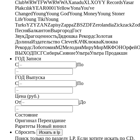
Club
WRWTFWWR
WWA
Xanadu
XL
XO
Y
Y Records
Yasar
Plakcılık
YEAR0001
Yellow
Yona
You've
Changed
Young
Young God
Young Money
Young Stoner
Life
Young Tiki
Young
Turks
YZY
ZAN
Zapisy
Zappa
ZBS
ZDF
Zerolandia
Zickzack
Zod
Песня
Балкантон
Выргород
Гост
Звук
Драгоценность
Дядюшка Рекордс
Золотая
Долина
Издательство Clever
КАЧ
Клюква
Клюква
Рекордс
Лоботомия
М2
Мелодия
МируМир
МКФОН
Орфей
О
ВЫХОД
ПСГ
Сибирь
Сияние
Ультра
Ультра Продакшн
ГОД Записи
С
|
По
ГОД Выпуска
С
|
По
Цена (руб.)
От
|
До
Состояние
Оригинал
Переиздание
Раритеты
Новый винил
Сбросить
Искать в lp
Поиск только по разделу LP. Если хотите искать по CD,