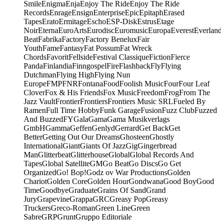
Smile
Enigma
Enja
Enjoy The Ride
Enjoy The Ride
Records
Enrage
Ensign
Enterprise
Epic
Epitaph
Erased
Tapes
Erato
Ermitage
Escho
ESP-Disk
Estrus
Etage
Noir
Eterna
EuroArts
Eurodisc
Euromusic
Europa
Everest
Everlan
Beat
Fabrika
Factory
Factory Benelux
Fair
Youth
Fame
Fantasy
Fat Possum
Fat Wreck
Chords
Favorit
Fellside
Festival Classique
Fiction
Fierce
Panda
Finlandia
Finngospel
Fire
Flashback
Fly
Flying
Dutchman
Flying High
Flying Nun
Europe
FMP
FNR
Fontana
Food
Foolish Music
Four
Four Leaf
Clover
Fox & His Friends
Fox Music
Freedom
Frog
From The
Jazz Vault
Frontier
Frontiers
Frontiers Music SRL
Fueled By
Ramen
Full Time Hobby
Funk Garage
Fusion
Fuzz Club
Fuzzed
And Buzzed
FY
Gala
Gama
Gama Musikverlags
GmbH
Gamma
Geffen
Genlyd
Gerrard
Get Back
Get
Better
Getting Out Our Dreams
Ghosteen
Ghostly
International
Giant
Giants Of Jazz
Gig
Gingerbread
Man
Glitterbeat
Glitterhouse
Global
Global Records And
Tapes
Global Satellite
GM
Go Beat
Go Discs
Go Get
Organized
Go! Bop!
Godz ov War Productions
Golden
Chariot
Golden Core
Golden Hour
Gondwana
Good Boy
Good
Time
Goodbye
Graduate
Grains Of Sand
Grand
Jury
Grapevine
Grappa
GRC
Greasy Pop
Greasy
Truckers
Greco-Roman
Green Line
Green
Sabre
GRP
Grunt
Gruppo Editoriale