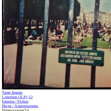
Tame Impala
Lonerism (2LP) '12
Европа /
Fiction
Инди / Альтернатива
Переиздание'14