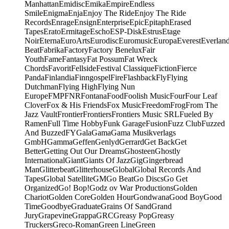
Manhattan
Emidisc
Emika
Empire
Endless
Smile
Enigma
Enja
Enjoy The Ride
Enjoy The Ride
Records
Enrage
Ensign
Enterprise
Epic
Epitaph
Erased
Tapes
Erato
Ermitage
Escho
ESP-Disk
Estrus
Etage
Noir
Eterna
EuroArts
Eurodisc
Euromusic
Europa
Everest
Everlan
Beat
Fabrika
Factory
Factory Benelux
Fair
Youth
Fame
Fantasy
Fat Possum
Fat Wreck
Chords
Favorit
Fellside
Festival Classique
Fiction
Fierce
Panda
Finlandia
Finngospel
Fire
Flashback
Fly
Flying
Dutchman
Flying High
Flying Nun
Europe
FMP
FNR
Fontana
Food
Foolish Music
Four
Four Leaf
Clover
Fox & His Friends
Fox Music
Freedom
Frog
From The
Jazz Vault
Frontier
Frontiers
Frontiers Music SRL
Fueled By
Ramen
Full Time Hobby
Funk Garage
Fusion
Fuzz Club
Fuzzed
And Buzzed
FY
Gala
Gama
Gama Musikverlags
GmbH
Gamma
Geffen
Genlyd
Gerrard
Get Back
Get
Better
Getting Out Our Dreams
Ghosteen
Ghostly
International
Giant
Giants Of Jazz
Gig
Gingerbread
Man
Glitterbeat
Glitterhouse
Global
Global Records And
Tapes
Global Satellite
GM
Go Beat
Go Discs
Go Get
Organized
Go! Bop!
Godz ov War Productions
Golden
Chariot
Golden Core
Golden Hour
Gondwana
Good Boy
Good
Time
Goodbye
Graduate
Grains Of Sand
Grand
Jury
Grapevine
Grappa
GRC
Greasy Pop
Greasy
Truckers
Greco-Roman
Green Line
Green