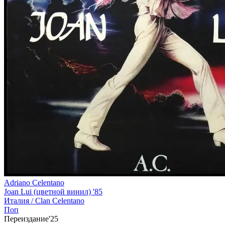
Adriano Celentano
Joan Lui (цветной винил) '85
Италия /
Clan Celentano
Поп
Переиздание'25