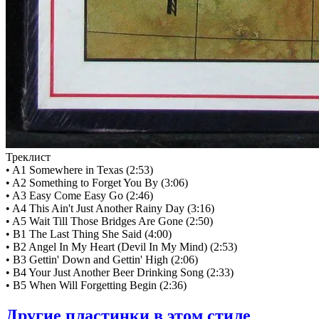
Треклист
• A1 Somewhere in Texas (2:53)
• A2 Something to Forget You By (3:06)
• A3 Easy Come Easy Go (2:46)
• A4 This Ain't Just Another Rainy Day (3:16)
• A5 Wait Till Those Bridges Are Gone (2:50)
• B1 The Last Thing She Said (4:00)
• B2 Angel In My Heart (Devil In My Mind) (2:53)
• B3 Gettin' Down and Gettin' High (2:06)
• B4 Your Just Another Beer Drinking Song (2:33)
• B5 When Will Forgetting Begin (2:36)
Другие пластинки в этом стиле