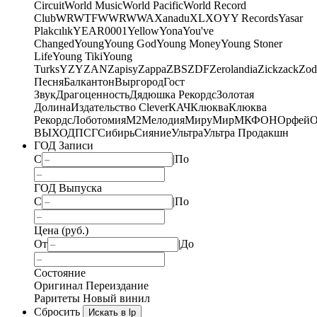
Circuit
World Music
World Pacific
World Record
Club
WRWTFWWR
WWA
Xanadu
XL
XO
Y
Y Records
Yasar
Plakcılık
YEAR0001
Yellow
Yona
You've
Changed
Young
Young God
Young Money
Young Stoner
Life
Young Tiki
Young
Turks
YZY
ZAN
Zapisy
Zappa
ZBS
ZDF
Zerolandia
Zickzack
Zod
Песня
Балкантон
Выргород
Гост
Звук
Драгоценность
Дядюшка Рекордс
Золотая
Долина
Издательство Clever
КАЧ
Клюква
Клюква
Рекордс
Лоботомия
М2
Мелодия
МируМир
МКФОН
Орфей
О
ВЫХОД
ПСГ
Сибирь
Сияние
Ультра
Ультра Продакшн
ГОД Записи
С
|
По
ГОД Выпуска
С
|
По
Цена (руб.)
От
|
До
Состояние
Оригинал
Переиздание
Раритеты
Новый винил
Сбросить
Искать в lp