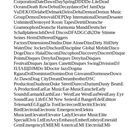
Corporation
Date
Dawn
DaySpring
DDD
De-Lite
Dead
Oceans
Death Row
Debut
Decaydance
Def Jam
Deja
Vu
DEKO
Delabel
Delmark
Delos
Delta
Demon
Demon Music
Group
Demos
Denovali
DEP
Dep International
Deram
Desaster
Unlimited
Destroyed Room Tapes
Detriti
Deutsche
Grammophon
Deutsche Harmonia Mundi
Deutscher
Schallplattenclub
Devil Discos
DFA
DGC
dh2
Die Stimme
Seines Herrn
Different
Diggers
Factory
Dimensions
Dindisc
Dine Alone
Dino
Dirty Hit
Dirty
Water
Disc Jockey
Dischord
Discipline Global Mobile
Disco
Doge
Disco Halal
Discom
Discophon
Discovery
Discreet
Disque
Pointu
Disques Dreyfus
Disques Dreyfus
Disques
Festival
Disques Jacques Canetti
Disques Swing
Division
DJ
ПЛАЩ
DJM
Do It
Doctor Jazz
Dogma
Rgaza
Dol
Dominion
Domino
Don Giovanni
Dormouse
Down
At Dawn
Drag City
Dream
Dreambrother
DSC
Production
Dualtone
Duke Street
Dureco
Durium
Dusty Beats
E
A Production
Ear
Ear Music
Ear-Music
Earache
Early
Sounds
Earmark
Earth
East / West
East West
EastWest
Easy Eye
Sound
Easy Life
ECM New Series
Ed Banger
Edel
Edition
Telemark
EG
Egg
Ela Ton
Electrecord
Electric
Electric
Bird
Electrola
Electronic Emergencies
Elektra
Musician
Elevator
Elevator Lady
Elevator Music
Elite
Special
Elvis Ltd
EmArcy
Embassy
Ember
Embryo
Emerald
Gem
Emergency
EMI
EMI America
EMI Electrola
EMI-