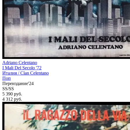
Adriano Celentano
I Mali Del Secolo '72
Италия /
Clan Celentano
Поп
Переиздание'24
SS/SS
5 390 руб.
4 312
руб.