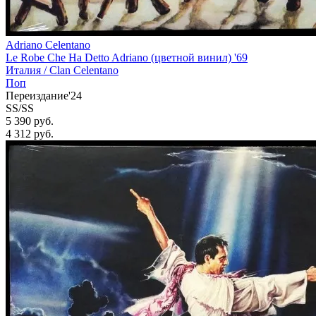
Adriano Celentano
Le Robe Che Ha Detto Adriano (цветной винил) '69
Италия /
Clan Celentano
Поп
Переиздание'24
SS/SS
5 390 руб.
4 312
руб.