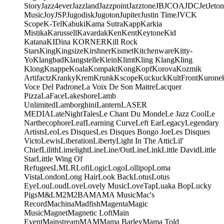
Story
Jazz4ever
Jazzland
Jazzpoint
Jazztone
JB
JCOA
JDC
Jet
Jeton
Music
Joy
JSP
Jugodisk
Jugoton
Jupiter
Justin Time
JVC
K
Scope
K-Tel
Kabuki
Kama Sutra
Kapp
Karkia
Mistika
Karussell
Kavardak
Ken
Kent
Keytone
Kid
Katana
KIDina KORNER
Kill Rock
Stars
King
Kingsize
Kirshner
Kismet
Kitchenware
Kitty-
Yo
Klangbad
Klangstelle
Klein
Klimt
Kling Klang
Kling
Klong
Knappe
Koala
Kompakt
Kong
Kopf
Korova
Kozmik
Artifactz
Kranky
Krem
Krunk
Kscope
Kuckuck
KultFront
Kurone
Voce Del Padrone
La Voix De Son Maitre
Lacquer
Pizza
LaFace
Lakeshore
Lamb
Unlimited
Lamborghini
Lantern
LASER
MEDIA
LateNightTales
Le Chant Du Monde
Le Jazz Cool
Le
Narthecophore
Leaf
Learning Curve
Left Ear
Legacy
Legendary
Artists
Leo
Les Disques
Les Disques Bongo Joe
Les Disques
Victo
Lewis
Liberation
Liberty
Light In The Attic
Lil'
Chief
Lilith
Limelight
Line
Line/OutLine
Link
Little David
Little
Star
Little Wing Of
Refugees
LMLR
Lofi
Logic
Logo
Lollipop
Loma
Vista
London
Long Hair
Look Back
Lotus
Lotus
Eye
Lou
Loud
Love
Lovely Music
LoveTap
Luaka Bop
Lucky
Pigs
M&L
M2
M2BA
MA
MA Music
Mac's
Record
Machina
Madfish
Magenta
Magic
Music
Magnet
Magnetic Loft
Main
Event
Mainstream
MAM
Mama Barley
Mama Told