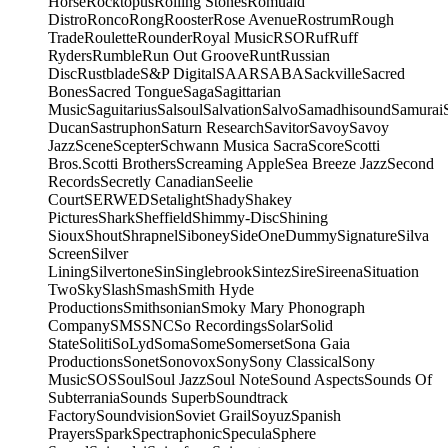
Horse
Rocktopus
Rolling Stones
Romuald
Distro
Ronco
Rong
Rooster
Rose Avenue
Rostrum
Rough
Trade
Roulette
Rounder
Royal Music
RSO
Ruf
Ruff
Ryders
Rumble
Run Out Groove
Runt
Russian
Disc
Rustblade
S&P Digital
SAAR
SABA
Sackville
Sacred
Bones
Sacred Tongue
Saga
Sagittarian
Music
Saguitarius
Salsoul
Salvation
Salvo
Samadhisound
Samurai
Ducan
Sastruphon
Saturn Research
Savitor
Savoy
Savoy
Jazz
Scene
Scepter
Schwann Musica Sacra
Score
Scotti
Bros.
Scotti Brothers
Screaming Apple
Sea Breeze Jazz
Second
Records
Secretly Canadian
Seelie
Court
SERWED
Setalight
Shady
Shakey
Pictures
Shark
Sheffield
Shimmy-Disc
Shining
Sioux
Shout
Shrapnel
Siboney
SideOneDummy
Signature
Silva
Screen
Silver
Lining
Silvertone
Sin
Singlebrook
Sintez
Sire
Sireena
Situation
Two
Sky
Slash
Smash
Smith Hyde
Productions
Smithsonian
Smoky Mary Phonograph
Company
SMS
SNC
So Recordings
Solar
Solid
State
Soliti
SoLyd
Soma
Some
Somerset
Sona Gaia
Productions
Sonet
Sonovox
Sony
Sony Classical
Sony
Music
SOS
Soul
Soul Jazz
Soul Note
Sound Aspects
Sounds Of
Subterrania
Sounds Superb
Soundtrack
Factory
Soundvision
Soviet Grail
Soyuz
Spanish
Prayers
Spark
Spectraphonic
Specula
Sphere