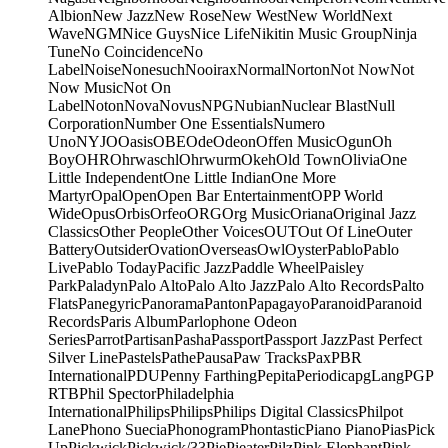
Albion
New Jazz
New Rose
New West
New World
Next
Wave
NGM
Nice Guys
Nice Life
Nikitin Music Group
Ninja
Tune
No Coincidence
No
Label
Noise
Nonesuch
Nooirax
Normal
Norton
Not Now
Not
Now Music
Not On
Label
Noton
Nova
Novus
NPG
Nubian
Nuclear Blast
Null
Corporation
Number One Essentials
Numero
Uno
NYJO
Oasis
OBE
Ode
Odeon
Offen Music
Ogun
Oh
Boy
OHR
Ohrwaschl
Ohrwurm
Okeh
Old Town
Olivia
One
Little Independent
One Little Indian
One More
Martyr
Opal
Open
Open Bar Entertainment
OPP World
Wide
Opus
Orbis
Orfeo
ORG
Org Music
Oriana
Original Jazz
Classics
Other People
Other Voices
OUT
Out Of Line
Outer
Battery
Outsider
Ovation
Overseas
Owl
Oyster
Pablo
Pablo
Live
Pablo Today
Pacific Jazz
Paddle Wheel
Paisley
Park
Paladyn
Palo Alto
Palo Alto Jazz
Palo Alto Records
Palto
Flats
Panegyric
Panorama
Panton
Papagayo
Paranoid
Paranoid
Records
Paris Album
Parlophone Odeon
Series
Parrot
Partisan
Pasha
Passport
Passport Jazz
Past Perfect
Silver Line
Pastels
Pathe
Pausa
Paw Tracks
Pax
PBR
International
PDU
Penny Farthing
Pepita
Periodica
pgLang
PGP
RTB
Phil Spector
Philadelphia
International
Philips
Philips
Philips Digital Classics
Philpot
Lane
Phono Suecia
Phonogram
Phontastic
Piano Piano
Pias
Pick
Up
Pickwick
Pickwick/33
Pie
Pieater
Pilz
Pink Elephant
Pink