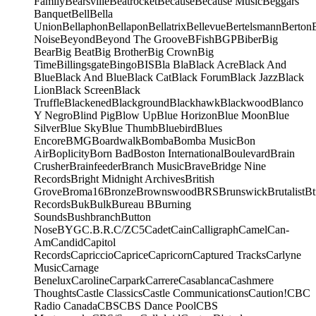
Family
Bearsville
Beatrocket
Because
Because Music
Beggars
Banquet
Bell
Bella
Union
Bellaphon
Bellapon
Bellatrix
Bellevue
Bertelsmann
Berton
Noise
Beyond
Beyond The Groove
BFish
BGP
Biber
Big
Bear
Big Beat
Big Brother
Big Crown
Big
Time
Billingsgate
Bingo
BIS
Bla Bla
Black Acre
Black And
Blue
Black And Blue
Black Cat
Black Forum
Black Jazz
Black
Lion
Black Screen
Black
Truffle
Blackened
Blackground
Blackhawk
Blackwood
Blanco
Y Negro
Blind Pig
Blow Up
Blue Horizon
Blue Moon
Blue
Silver
Blue Sky
Blue Thumb
Bluebird
Blues
Encore
BMG
Boardwalk
Bomba
Bomba Music
Bon
Air
Boplicity
Born Bad
Boston International
Boulevard
Brain
Crusher
Brainfeeder
Branch Music
Brave
Bridge Nine
Records
Bright Midnight Archives
British
Grove
Broma16
Bronze
Brownswood
BRS
Brunswick
Brutalist
Bt
Records
Buk
Bulk
Bureau B
Burning
Sounds
Bushbranch
Button
Nose
BYG
C.B.R.
C/Z
C5
Cadet
Cain
Calligraph
Camel
Can-
Am
Candid
Capitol
Records
Capriccio
Caprice
Capricorn
Captured Tracks
Carlyne
Music
Carnage
Benelux
Caroline
Carpark
Carrere
Casablanca
Cashmere
Thoughts
Castle Classics
Castle Communications
Caution!
CBC
Radio Canada
CBS
CBS Dance Pool
CBS