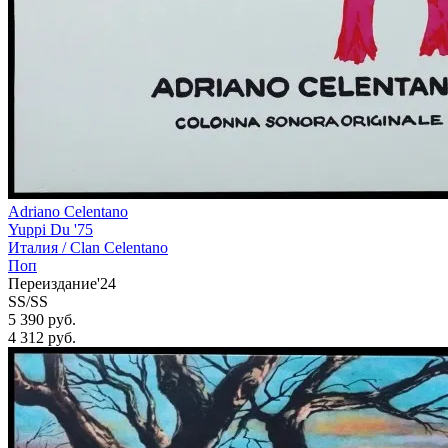
Adriano Celentano
Yuppi Du '75
Италия /
Clan Celentano
Поп
Переиздание'24
SS/SS
5 390 руб.
4 312
руб.