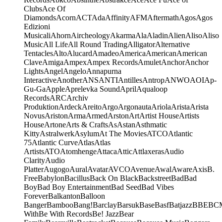
Clubs
Ace Of
Diamonds
Acorn
ACT
Ada
Affinity
AFM
Aftermath
Agos
Agos
Edizioni
Musicali
Ahorn
Aircheology
Akarma
Ala
Aladin
Alien
Aliso
Aliso
Music
All Life
All Round Trading
Alligator
Alternative
Tentacles
Alto
Alucard
Amadeo
America
American
American
Clave
Amiga
Ampex
Ampex Records
Amulet
Anchor
Anchor
Lights
Angel
Angelo
Annapurna
Interactive
Another
ANS
ANTI
Antilles
Antrop
ANWO
AOI
Ap-
Gu-Ga
Apple
Aprelevka Sound
April
Aqualoop
Records
ARC
Archiv
Produktion
Ardeck
Areito
Argo
Argonauta
Ariola
Arista
Arista
Novus
Ariston
Arma
Armed
Arston
Art
Artist House
Artists
House
Artone
Arts & Crafts
As
Astan
Asthmatic
Kitty
Astralwerk
Asylum
At The Movies
ATCO
Atlantic
75
Atlantic Curve
Atlas
Atlas
Artists
ATO
Atomhenge
Attaca
Attic
Attlaxeras
Audio
Clarity
Audio
Platter
Augogo
Aural
Avatar
AVCO
Avenue
Awal
Aware
Axis
B.
Free
Babylon
Bacillus
Back On Black
Backstreet
Bad
Bad
Boy
Bad Boy Entertainment
Bad Seed
Bad Vibes
Forever
Balkanton
Balloon
Banger
Bamboo
Bang!
Barclay
Barsuk
Base
Basf
Batjazz
BBE
BC
With
Be With Records
Be! Jazz
Bear