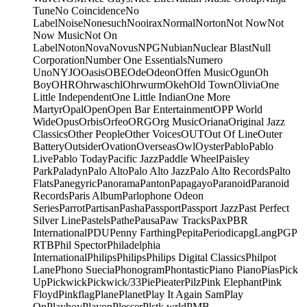
Tune
No Coincidence
No
Label
Noise
Nonesuch
Nooirax
Normal
Norton
Not Now
Not
Now Music
Not On
Label
Noton
Nova
Novus
NPG
Nubian
Nuclear Blast
Null
Corporation
Number One Essentials
Numero
Uno
NYJO
Oasis
OBE
Ode
Odeon
Offen Music
Ogun
Oh
Boy
OHR
Ohrwaschl
Ohrwurm
Okeh
Old Town
Olivia
One
Little Independent
One Little Indian
One More
Martyr
Opal
Open
Open Bar Entertainment
OPP World
Wide
Opus
Orbis
Orfeo
ORG
Org Music
Oriana
Original Jazz
Classics
Other People
Other Voices
OUT
Out Of Line
Outer
Battery
Outsider
Ovation
Overseas
Owl
Oyster
Pablo
Pablo
Live
Pablo Today
Pacific Jazz
Paddle Wheel
Paisley
Park
Paladyn
Palo Alto
Palo Alto Jazz
Palo Alto Records
Palto
Flats
Panegyric
Panorama
Panton
Papagayo
Paranoid
Paranoid
Records
Paris Album
Parlophone Odeon
Series
Parrot
Partisan
Pasha
Passport
Passport Jazz
Past Perfect
Silver Line
Pastels
Pathe
Pausa
Paw Tracks
Pax
PBR
International
PDU
Penny Farthing
Pepita
Periodica
pgLang
PGP
RTB
Phil Spector
Philadelphia
International
Philips
Philips
Philips Digital Classics
Philpot
Lane
Phono Suecia
Phonogram
Phontastic
Piano Piano
Pias
Pick
Up
Pickwick
Pickwick/33
Pie
Pieater
Pilz
Pink Elephant
Pink
Floyd
Pinkflag
Plane
Planet
Play It Again Sam
Play
On
Playboy
Playon
Plesser
Plstk wrld
PMB