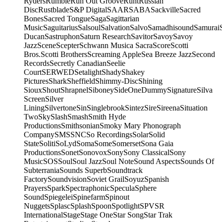
Ryders
Rumble
Run Out Groove
Runt
Russian
Disc
Rustblade
S&P Digital
SAAR
SABA
Sackville
Sacred
Bones
Sacred Tongue
Saga
Sagittarian
Music
Saguitarius
Salsoul
Salvation
Salvo
Samadhisound
Samurai
Ducan
Sastruphon
Saturn Research
Savitor
Savoy
Savoy
Jazz
Scene
Scepter
Schwann Musica Sacra
Score
Scotti
Bros.
Scotti Brothers
Screaming Apple
Sea Breeze Jazz
Second
Records
Secretly Canadian
Seelie
Court
SERWED
Setalight
Shady
Shakey
Pictures
Shark
Sheffield
Shimmy-Disc
Shining
Sioux
Shout
Shrapnel
Siboney
SideOneDummy
Signature
Silva
Screen
Silver
Lining
Silvertone
Sin
Singlebrook
Sintez
Sire
Sireena
Situation
Two
Sky
Slash
Smash
Smith Hyde
Productions
Smithsonian
Smoky Mary Phonograph
Company
SMS
SNC
So Recordings
Solar
Solid
State
Soliti
SoLyd
Soma
Some
Somerset
Sona Gaia
Productions
Sonet
Sonovox
Sony
Sony Classical
Sony
Music
SOS
Soul
Soul Jazz
Soul Note
Sound Aspects
Sounds Of
Subterrania
Sounds Superb
Soundtrack
Factory
Soundvision
Soviet Grail
Soyuz
Spanish
Prayers
Spark
Spectraphonic
Specula
Sphere
Sound
Spiegelei
Spinefarm
Spinout
Nuggets
Splasc
Splash
Spoon
Spotlight
SPV
SR
International
Stage
Stage One
Star Song
Star Trak