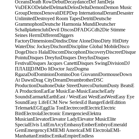
Oceans
Death Row
Debut
Decaydance
Def Jam
Deja
Vu
DEKO
Delabel
Delmark
Delos
Delta
Demon
Demon Music
Group
Demos
Denovali
DEP
Dep International
Deram
Desaster
Unlimited
Destroyed Room Tapes
Detriti
Deutsche
Grammophon
Deutsche Harmonia Mundi
Deutscher
Schallplattenclub
Devil Discos
DFA
DGC
dh2
Die Stimme
Seines Herrn
Different
Diggers
Factory
Dimensions
Dindisc
Dine Alone
Dino
Dirty Hit
Dirty
Water
Disc Jockey
Dischord
Discipline Global Mobile
Disco
Doge
Disco Halal
Discom
Discophon
Discovery
Discreet
Disque
Pointu
Disques Dreyfus
Disques Dreyfus
Disques
Festival
Disques Jacques Canetti
Disques Swing
Division
DJ
ПЛАЩ
DJM
Do It
Doctor Jazz
Dogma
Rgaza
Dol
Dominion
Domino
Don Giovanni
Dormouse
Down
At Dawn
Drag City
Dream
Dreambrother
DSC
Production
Dualtone
Duke Street
Dureco
Durium
Dusty Beats
E
A Production
Ear
Ear Music
Ear-Music
Earache
Early
Sounds
Earmark
Earth
East / West
East West
EastWest
Easy Eye
Sound
Easy Life
ECM New Series
Ed Banger
Edel
Edition
Telemark
EG
Egg
Ela Ton
Electrecord
Electric
Electric
Bird
Electrola
Electronic Emergencies
Elektra
Musician
Elevator
Elevator Lady
Elevator Music
Elite
Special
Elvis Ltd
EmArcy
Embassy
Ember
Embryo
Emerald
Gem
Emergency
EMI
EMI America
EMI Electrola
EMI-
Manhattan
Emidisc
Emika
Empire
Endless