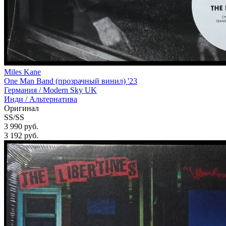
Miles Kane
One Man Band (прозрачный винил) '23
Германия /
Modern Sky UK
Инди / Альтернатива
Оригинал
SS/SS
3 990 руб.
3 192
руб.