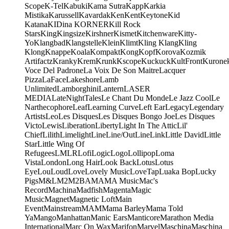
Scope
K-Tel
Kabuki
Kama Sutra
Kapp
Karkia
Mistika
Karussell
Kavardak
Ken
Kent
Keytone
Kid
Katana
KIDina KORNER
Kill Rock
Stars
King
Kingsize
Kirshner
Kismet
Kitchenware
Kitty-
Yo
Klangbad
Klangstelle
Klein
Klimt
Kling Klang
Kling
Klong
Knappe
Koala
Kompakt
Kong
Kopf
Korova
Kozmik
Artifactz
Kranky
Krem
Krunk
Kscope
Kuckuck
KultFront
Kurone
Voce Del Padrone
La Voix De Son Maitre
Lacquer
Pizza
LaFace
Lakeshore
Lamb
Unlimited
Lamborghini
Lantern
LASER
MEDIA
LateNightTales
Le Chant Du Monde
Le Jazz Cool
Le
Narthecophore
Leaf
Learning Curve
Left Ear
Legacy
Legendary
Artists
Leo
Les Disques
Les Disques Bongo Joe
Les Disques
Victo
Lewis
Liberation
Liberty
Light In The Attic
Lil'
Chief
Lilith
Limelight
Line
Line/OutLine
Link
Little David
Little
Star
Little Wing Of
Refugees
LMLR
Lofi
Logic
Logo
Lollipop
Loma
Vista
London
Long Hair
Look Back
Lotus
Lotus
Eye
Lou
Loud
Love
Lovely Music
LoveTap
Luaka Bop
Lucky
Pigs
M&L
M2
M2BA
MA
MA Music
Mac's
Record
Machina
Madfish
Magenta
Magic
Music
Magnet
Magnetic Loft
Main
Event
Mainstream
MAM
Mama Barley
Mama Told
Ya
Mango
Manhattan
Manic Ears
Manticore
Marathon Media
International
Marc On Wax
Marifon
Marvel
Maschina
Maschina