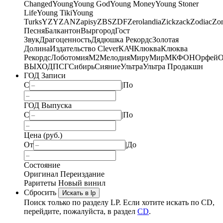
Changed
Young
Young God
Young Money
Young Stoner
Life
Young Tiki
Young
Turks
YZY
ZAN
Zapisy
ZBS
ZDF
Zerolandia
Zickzack
Zodiac
Zo
Песня
Балкантон
Выргород
Гост
Звук
Драгоценность
Дядюшка Рекордс
Золотая
Долина
Издательство Clever
КАЧ
Клюква
Клюква
Рекордс
Лоботомия
М2
Мелодия
МируМир
МКФОН
Орфей
О
ВЫХОД
ПСГ
Сибирь
Сияние
Ультра
Ультра Продакшн
ГОД Записи
С
|
По
ГОД Выпуска
С
|
По
Цена (руб.)
От
|
До
Состояние
Оригинал
Переиздание
Раритеты
Новый винил
Сбросить
Искать в lp
Поиск только по разделу LP. Если хотите искать по CD,
перейдите, пожалуйста, в раздел
CD
.