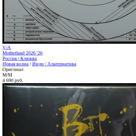
V/A
Motherland 2026 '26
Россия /
Клюква
Новая волна
/
Инди / Альтернатива
Оригинал
M/M
4 690
руб.