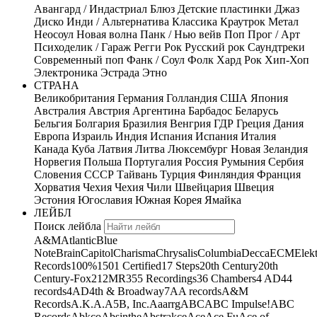
Авангард / Индастриал
Блюз
Детские пластинки
Джаз
Диско
Инди / Альтернатива
Классика
Краутрок
Метал
Неосоул
Новая волна
Панк / Нью вейв
Поп
Прог / Арт
Психоделик / Гараж
Регги
Рок
Русский рок
Саундтреки
Современный поп
Фанк / Соул
Фолк
Хард Рок
Хип-Хоп
Электроника
Эстрада
Этно
СТРАНА
Великобритания
Германия
Голландия
США
Япония
Австралия
Австрия
Аргентина
Барбадос
Беларусь
Бельгия
Болгария
Бразилия
Венгрия
ГДР
Греция
Дания
Европа
Израиль
Индия
Испания
Испания
Италия
Канада
Куба
Латвия
Литва
Люксембург
Новая Зеландия
Норвегия
Польша
Португалия
Россия
Румыния
Сербия
Словения
СССР
Тайвань
Турция
Финляндия
Франция
Хорватия
Чехия
Чехия
Чили
Швейцария
Швеция
Эстония
Югославия
Южная Корея
Ямайка
ЛЕЙБЛ
Поиск лейбла
A&M
Atlantic
Blue
Note
Brain
Capitol
Charisma
Chrysalis
Columbia
Decca
ECM
Elek
Records
100%
1501 Certified
17 Steps
20th Century
20th
Century-Fox
21
2MR
355 Recordings
36 Chambers
4 AD
44
records
4AD
4th & Broadway
7A
A records
A&M
Records
A.K.A.
A5B, Inc.
Aaarrg
ABC
ABC Impulse!
ABC
Records
Abkco
Absinthe
Abstrakce
Ace
Ace Fu
Ace of