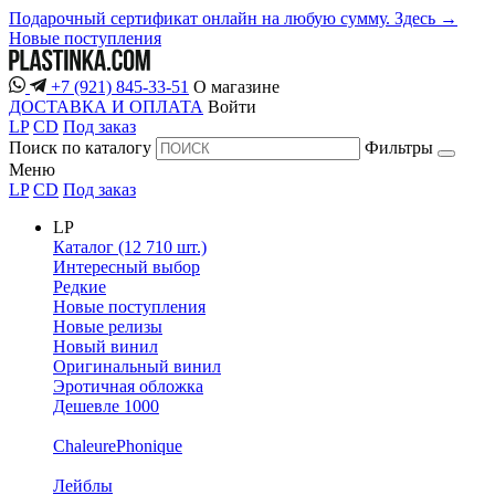
Подарочный сертификат онлайн на любую сумму. Здесь →
Новые поступления
+7 (921) 845-33-51
О магазине
ДОСТАВКА И ОПЛАТА
Войти
LP
CD
Под заказ
Поиск по каталогу
Фильтры
Меню
LP
CD
Под заказ
LP
Каталог (12 710 шт.)
Интересный выбор
Редкие
Новые поступления
Новые релизы
Новый винил
Оригинальный винил
Эротичная обложка
Дешевле 1000
ChaleurePhonique
Лейблы