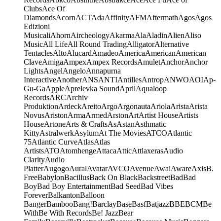
Clubs
Ace Of
Diamonds
Acorn
ACT
Ada
Affinity
AFM
Aftermath
Agos
Agos
Edizioni
Musicali
Ahorn
Aircheology
Akarma
Ala
Aladin
Alien
Aliso
Music
All Life
All Round Trading
Alligator
Alternative
Tentacles
Alto
Alucard
Amadeo
America
American
American
Clave
Amiga
Ampex
Ampex Records
Amulet
Anchor
Anchor
Lights
Angel
Angelo
Annapurna
Interactive
Another
ANS
ANTI
Antilles
Antrop
ANWO
AOI
Ap-
Gu-Ga
Apple
Aprelevka Sound
April
Aqualoop
Records
ARC
Archiv
Produktion
Ardeck
Areito
Argo
Argonauta
Ariola
Arista
Arista
Novus
Ariston
Arma
Armed
Arston
Art
Artist House
Artists
House
Artone
Arts & Crafts
As
Astan
Asthmatic
Kitty
Astralwerk
Asylum
At The Movies
ATCO
Atlantic
75
Atlantic Curve
Atlas
Atlas
Artists
ATO
Atomhenge
Attaca
Attic
Attlaxeras
Audio
Clarity
Audio
Platter
Augogo
Aural
Avatar
AVCO
Avenue
Awal
Aware
Axis
B.
Free
Babylon
Bacillus
Back On Black
Backstreet
Bad
Bad
Boy
Bad Boy Entertainment
Bad Seed
Bad Vibes
Forever
Balkanton
Balloon
Banger
Bamboo
Bang!
Barclay
Base
Basf
Batjazz
BBE
BCM
Be
With
Be With Records
Be! Jazz
Bear