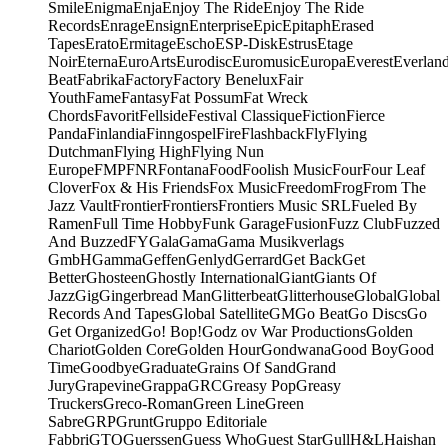
Smile
Enigma
Enja
Enjoy The Ride
Enjoy The Ride
Records
Enrage
Ensign
Enterprise
Epic
Epitaph
Erased
Tapes
Erato
Ermitage
Escho
ESP-Disk
Estrus
Etage
Noir
Eterna
EuroArts
Eurodisc
Euromusic
Europa
Everest
Everlan
Beat
Fabrika
Factory
Factory Benelux
Fair
Youth
Fame
Fantasy
Fat Possum
Fat Wreck
Chords
Favorit
Fellside
Festival Classique
Fiction
Fierce
Panda
Finlandia
Finngospel
Fire
Flashback
Fly
Flying
Dutchman
Flying High
Flying Nun
Europe
FMP
FNR
Fontana
Food
Foolish Music
Four
Four Leaf
Clover
Fox & His Friends
Fox Music
Freedom
Frog
From The
Jazz Vault
Frontier
Frontiers
Frontiers Music SRL
Fueled By
Ramen
Full Time Hobby
Funk Garage
Fusion
Fuzz Club
Fuzzed
And Buzzed
FY
Gala
Gama
Gama Musikverlags
GmbH
Gamma
Geffen
Genlyd
Gerrard
Get Back
Get
Better
Ghosteen
Ghostly International
Giant
Giants Of
Jazz
Gig
Gingerbread Man
Glitterbeat
Glitterhouse
Global
Global
Records And Tapes
Global Satellite
GM
Go Beat
Go Discs
Go
Get Organized
Go! Bop!
Godz ov War Productions
Golden
Chariot
Golden Core
Golden Hour
Gondwana
Good Boy
Good
Time
Goodbye
Graduate
Grains Of Sand
Grand
Jury
Grapevine
Grappa
GRC
Greasy Pop
Greasy
Truckers
Greco-Roman
Green Line
Green
Sabre
GRP
Grunt
Gruppo Editoriale
Fabbri
GTO
Guerssen
Guess Who
Guest Star
Gull
H&L
Haishan