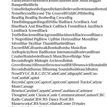
Family
Bearsville
Beatrocket
Because
Because Music
Beggars
Banquet
Bell
Bella
Union
Bellaphon
Bellapon
Bellatrix
Bellevue
Bertelsmann
Berton
Noise
Beyond
Beyond The Groove
BFish
BGP
Biber
Big
Bear
Big Beat
Big Brother
Big Crown
Big
Time
Billingsgate
Bingo
BIS
Bla Bla
Black Acre
Black And
Blue
Black And Blue
Black Cat
Black Forum
Black Jazz
Black
Lion
Black Screen
Black
Truffle
Blackened
Blackground
Blackhawk
Blackwood
Blanco
Y Negro
Blind Pig
Blow Up
Blue Horizon
Blue Moon
Blue
Silver
Blue Sky
Blue Thumb
Bluebird
Blues
Encore
BMG
Boardwalk
Bomba
Bomba Music
Bon
Air
Boplicity
Born Bad
Boston International
Boulevard
Brain
Crusher
Brainfeeder
Branch Music
Brave
Bridge Nine
Records
Bright Midnight Archives
British
Grove
Broma16
Bronze
Brownswood
BRS
Brunswick
Brutalist
Bt
Records
Buk
Bureau B
Burning Sounds
Bushbranch
Button
Nose
BYG
C.B.R.
C/Z
C5
Cadet
Cain
Calligraph
Camel
Can-
Am
Candid
Capitol
Records
Capriccio
Caprice
Capricorn
Captured Tracks
Carlyne
Music
Carnage
Benelux
Caroline
Carpark
Carrere
Casablanca
Cashmere
Thoughts
Castle Classics
Castle Communications
Caution!
CBC
Radio Canada
CBS
CBS Dance Pool
CBS
Masterworks
CBS/Sony
Celluloid
Centre D'etudes