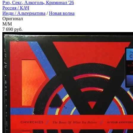
Рэп, Секс, Алкоголь, Криминал '26
Россия /
КАЧ
Инди / Альтернатива
/
Новая волна
Оригинал
M/M
7 690
руб.