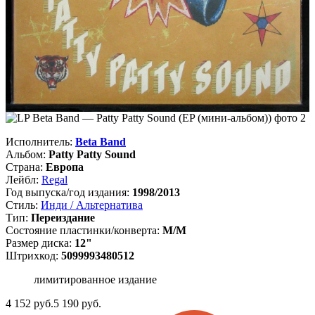
Исполнитель:
Beta Band
Альбом:
Patty Patty Sound
Страна:
Европа
Лейбл:
Regal
Год выпуска/год издания:
1998/2013
Стиль:
Инди / Альтернатива
Тип:
Переиздание
Состояние пластинки/конверта:
M/M
Размер диска:
12"
Штрихкод:
5099993480512
лимитированное издание
4 152
руб.
5 190 руб.