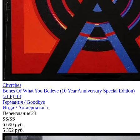
Chvrches
Bones Of What You Believe (10 Year Anniversary Special Edition)
(2LP) '13
Германия /
Goodbye
Инди / Альтернатива
Переиздание'23
SS/SS
6 690 руб.
5 352
руб.