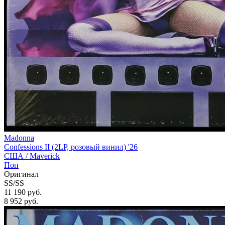
Madonna
Confessions II (2LP, розовый винил) '26
США /
Maverick
Поп
Оригинал
SS/SS
11 190 руб.
8 952
руб.