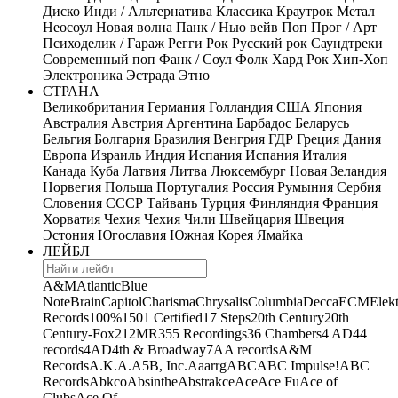
Диско
Инди / Альтернатива
Классика
Краутрок
Метал
Неосоул
Новая волна
Панк / Нью вейв
Поп
Прог / Арт
Психоделик / Гараж
Регги
Рок
Русский рок
Саундтреки
Современный поп
Фанк / Соул
Фолк
Хард Рок
Хип-Хоп
Электроника
Эстрада
Этно
СТРАНА
Великобритания
Германия
Голландия
США
Япония
Австралия
Австрия
Аргентина
Барбадос
Беларусь
Бельгия
Болгария
Бразилия
Венгрия
ГДР
Греция
Дания
Европа
Израиль
Индия
Испания
Испания
Италия
Канада
Куба
Латвия
Литва
Люксембург
Новая Зеландия
Норвегия
Польша
Португалия
Россия
Румыния
Сербия
Словения
СССР
Тайвань
Турция
Финляндия
Франция
Хорватия
Чехия
Чехия
Чили
Швейцария
Швеция
Эстония
Югославия
Южная Корея
Ямайка
ЛЕЙБЛ
A&M
Atlantic
Blue
Note
Brain
Capitol
Charisma
Chrysalis
Columbia
Decca
ECM
Elek
Records
100%
1501 Certified
17 Steps
20th Century
20th
Century-Fox
21
2MR
355 Recordings
36 Chambers
4 AD
44
records
4AD
4th & Broadway
7A
A records
A&M
Records
A.K.A.
A5B, Inc.
Aaarrg
ABC
ABC Impulse!
ABC
Records
Abkco
Absinthe
Abstrakce
Ace
Ace Fu
Ace of
Clubs
Ace Of