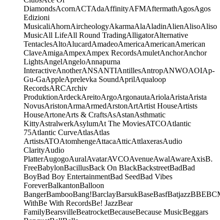
Diamonds
Acorn
ACT
Ada
Affinity
AFM
Aftermath
Agos
Agos
Edizioni
Musicali
Ahorn
Aircheology
Akarma
Ala
Aladin
Alien
Aliso
Aliso
Music
All Life
All Round Trading
Alligator
Alternative
Tentacles
Alto
Alucard
Amadeo
America
American
American
Clave
Amiga
Ampex
Ampex Records
Amulet
Anchor
Anchor
Lights
Angel
Angelo
Annapurna
Interactive
Another
ANS
ANTI
Antilles
Antrop
ANWO
AOI
Ap-
Gu-Ga
Apple
Aprelevka Sound
April
Aqualoop
Records
ARC
Archiv
Produktion
Ardeck
Areito
Argo
Argonauta
Ariola
Arista
Arista
Novus
Ariston
Arma
Armed
Arston
Art
Artist House
Artists
House
Artone
Arts & Crafts
As
Astan
Asthmatic
Kitty
Astralwerk
Asylum
At The Movies
ATCO
Atlantic
75
Atlantic Curve
Atlas
Atlas
Artists
ATO
Atomhenge
Attaca
Attic
Attlaxeras
Audio
Clarity
Audio
Platter
Augogo
Aural
Avatar
AVCO
Avenue
Awal
Aware
Axis
B.
Free
Babylon
Bacillus
Back On Black
Backstreet
Bad
Bad
Boy
Bad Boy Entertainment
Bad Seed
Bad Vibes
Forever
Balkanton
Balloon
Banger
Bamboo
Bang!
Barclay
Barsuk
Base
Basf
Batjazz
BBE
BC
With
Be With Records
Be! Jazz
Bear
Family
Bearsville
Beatrocket
Because
Because Music
Beggars