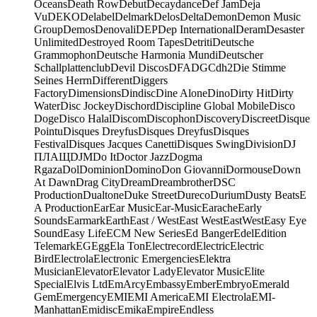
Oceans
Death Row
Debut
Decaydance
Def Jam
Deja
Vu
DEKO
Delabel
Delmark
Delos
Delta
Demon
Demon Music
Group
Demos
Denovali
DEP
Dep International
Deram
Desaster
Unlimited
Destroyed Room Tapes
Detriti
Deutsche
Grammophon
Deutsche Harmonia Mundi
Deutscher
Schallplattenclub
Devil Discos
DFA
DGC
dh2
Die Stimme
Seines Herrn
Different
Diggers
Factory
Dimensions
Dindisc
Dine Alone
Dino
Dirty Hit
Dirty
Water
Disc Jockey
Dischord
Discipline Global Mobile
Disco
Doge
Disco Halal
Discom
Discophon
Discovery
Discreet
Disque
Pointu
Disques Dreyfus
Disques Dreyfus
Disques
Festival
Disques Jacques Canetti
Disques Swing
Division
DJ
ПЛАЩ
DJM
Do It
Doctor Jazz
Dogma
Rgaza
Dol
Dominion
Domino
Don Giovanni
Dormouse
Down
At Dawn
Drag City
Dream
Dreambrother
DSC
Production
Dualtone
Duke Street
Dureco
Durium
Dusty Beats
E
A Production
Ear
Ear Music
Ear-Music
Earache
Early
Sounds
Earmark
Earth
East / West
East West
EastWest
Easy Eye
Sound
Easy Life
ECM New Series
Ed Banger
Edel
Edition
Telemark
EG
Egg
Ela Ton
Electrecord
Electric
Electric
Bird
Electrola
Electronic Emergencies
Elektra
Musician
Elevator
Elevator Lady
Elevator Music
Elite
Special
Elvis Ltd
EmArcy
Embassy
Ember
Embryo
Emerald
Gem
Emergency
EMI
EMI America
EMI Electrola
EMI-
Manhattan
Emidisc
Emika
Empire
Endless