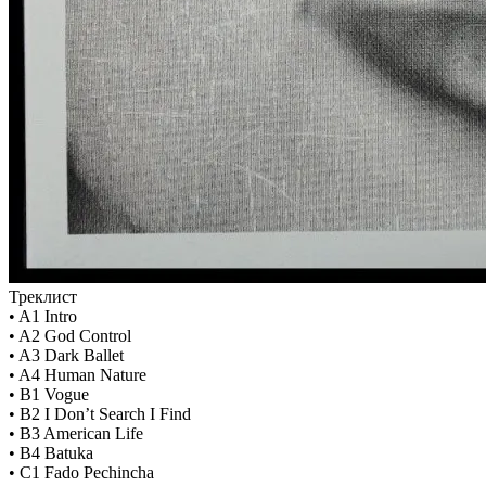
Треклист
• A1 Intro
• A2 God Control
• A3 Dark Ballet
• A4 Human Nature
• B1 Vogue
• B2 I Don’t Search I Find
• B3 American Life
• B4 Batuka
• C1 Fado Pechincha