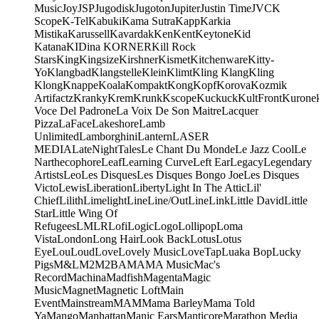
Music
Joy
JSP
Jugodisk
Jugoton
Jupiter
Justin Time
JVC
K
Scope
K-Tel
Kabuki
Kama Sutra
Kapp
Karkia
Mistika
Karussell
Kavardak
Ken
Kent
Keytone
Kid
Katana
KIDina KORNER
Kill Rock
Stars
King
Kingsize
Kirshner
Kismet
Kitchenware
Kitty-
Yo
Klangbad
Klangstelle
Klein
Klimt
Kling Klang
Kling
Klong
Knappe
Koala
Kompakt
Kong
Kopf
Korova
Kozmik
Artifactz
Kranky
Krem
Krunk
Kscope
Kuckuck
KultFront
Kurone
Voce Del Padrone
La Voix De Son Maitre
Lacquer
Pizza
LaFace
Lakeshore
Lamb
Unlimited
Lamborghini
Lantern
LASER
MEDIA
LateNightTales
Le Chant Du Monde
Le Jazz Cool
Le
Narthecophore
Leaf
Learning Curve
Left Ear
Legacy
Legendary
Artists
Leo
Les Disques
Les Disques Bongo Joe
Les Disques
Victo
Lewis
Liberation
Liberty
Light In The Attic
Lil'
Chief
Lilith
Limelight
Line
Line/OutLine
Link
Little David
Little
Star
Little Wing Of
Refugees
LMLR
Lofi
Logic
Logo
Lollipop
Loma
Vista
London
Long Hair
Look Back
Lotus
Lotus
Eye
Lou
Loud
Love
Lovely Music
LoveTap
Luaka Bop
Lucky
Pigs
M&L
M2
M2BA
MA
MA Music
Mac's
Record
Machina
Madfish
Magenta
Magic
Music
Magnet
Magnetic Loft
Main
Event
Mainstream
MAM
Mama Barley
Mama Told
Ya
Mango
Manhattan
Manic Ears
Manticore
Marathon Media