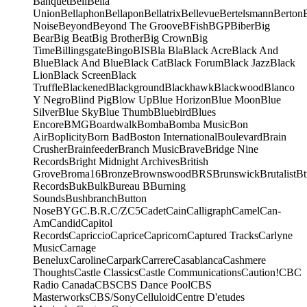
Banquet
Bell
Bella
Union
Bellaphon
Bellapon
Bellatrix
Bellevue
Bertelsmann
Berton
Noise
Beyond
Beyond The Groove
BFish
BGP
Biber
Big
Bear
Big Beat
Big Brother
Big Crown
Big
Time
Billingsgate
Bingo
BIS
Bla Bla
Black Acre
Black And
Blue
Black And Blue
Black Cat
Black Forum
Black Jazz
Black
Lion
Black Screen
Black
Truffle
Blackened
Blackground
Blackhawk
Blackwood
Blanco
Y Negro
Blind Pig
Blow Up
Blue Horizon
Blue Moon
Blue
Silver
Blue Sky
Blue Thumb
Bluebird
Blues
Encore
BMG
Boardwalk
Bomba
Bomba Music
Bon
Air
Boplicity
Born Bad
Boston International
Boulevard
Brain
Crusher
Brainfeeder
Branch Music
Brave
Bridge Nine
Records
Bright Midnight Archives
British
Grove
Broma16
Bronze
Brownswood
BRS
Brunswick
Brutalist
Bt
Records
Buk
Bulk
Bureau B
Burning
Sounds
Bushbranch
Button
Nose
BYG
C.B.R.
C/Z
C5
Cadet
Cain
Calligraph
Camel
Can-
Am
Candid
Capitol
Records
Capriccio
Caprice
Capricorn
Captured Tracks
Carlyne
Music
Carnage
Benelux
Caroline
Carpark
Carrere
Casablanca
Cashmere
Thoughts
Castle Classics
Castle Communications
Caution!
CBC
Radio Canada
CBS
CBS Dance Pool
CBS
Masterworks
CBS/Sony
Celluloid
Centre D'etudes