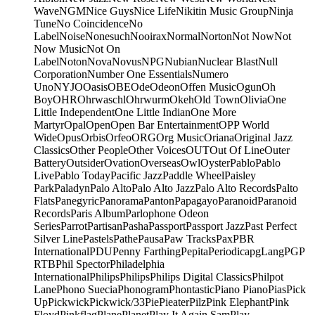
Wave
NGM
Nice Guys
Nice Life
Nikitin Music Group
Ninja
Tune
No Coincidence
No
Label
Noise
Nonesuch
Nooirax
Normal
Norton
Not Now
Not
Now Music
Not On
Label
Noton
Nova
Novus
NPG
Nubian
Nuclear Blast
Null
Corporation
Number One Essentials
Numero
Uno
NYJO
Oasis
OBE
Ode
Odeon
Offen Music
Ogun
Oh
Boy
OHR
Ohrwaschl
Ohrwurm
Okeh
Old Town
Olivia
One
Little Independent
One Little Indian
One More
Martyr
Opal
Open
Open Bar Entertainment
OPP World
Wide
Opus
Orbis
Orfeo
ORG
Org Music
Oriana
Original Jazz
Classics
Other People
Other Voices
OUT
Out Of Line
Outer
Battery
Outsider
Ovation
Overseas
Owl
Oyster
Pablo
Pablo
Live
Pablo Today
Pacific Jazz
Paddle Wheel
Paisley
Park
Paladyn
Palo Alto
Palo Alto Jazz
Palo Alto Records
Palto
Flats
Panegyric
Panorama
Panton
Papagayo
Paranoid
Paranoid
Records
Paris Album
Parlophone Odeon
Series
Parrot
Partisan
Pasha
Passport
Passport Jazz
Past Perfect
Silver Line
Pastels
Pathe
Pausa
Paw Tracks
Pax
PBR
International
PDU
Penny Farthing
Pepita
Periodica
pgLang
PGP
RTB
Phil Spector
Philadelphia
International
Philips
Philips
Philips Digital Classics
Philpot
Lane
Phono Suecia
Phonogram
Phontastic
Piano Piano
Pias
Pick
Up
Pickwick
Pickwick/33
Pie
Pieater
Pilz
Pink Elephant
Pink
Floyd
Pinkflag
Plane
Planet
Play It Again Sam
Play