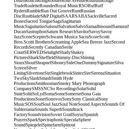
Distro
Ronco
Rong
Rooster
Rose Avenue
Rostrum
Rough
Trade
Roulette
Rounder
Royal Music
RSO
Ruf
Ruff
Ryders
Rumble
Run Out Groove
Runt
Russian
Disc
Rustblade
S&P Digital
SAAR
SABA
Sackville
Sacred
Bones
Sacred Tongue
Saga
Sagittarian
Music
Saguitarius
Salsoul
Salvation
Salvo
Samadhisound
Samurai
Ducan
Sastruphon
Saturn Research
Savitor
Savoy
Savoy
Jazz
Scene
Scepter
Schwann Musica Sacra
Score
Scotti
Bros.
Scotti Brothers
Screaming Apple
Sea Breeze Jazz
Second
Records
Secretly Canadian
Seelie
Court
SERWED
Setalight
Shady
Shakey
Pictures
Shark
Sheffield
Shimmy-Disc
Shining
Sioux
Shout
Shrapnel
Siboney
SideOneDummy
Signature
Silva
Screen
Silver
Lining
Silvertone
Sin
Singlebrook
Sintez
Sire
Sireena
Situation
Two
Sky
Slash
Smash
Smith Hyde
Productions
Smithsonian
Smoky Mary Phonograph
Company
SMS
SNC
So Recordings
Solar
Solid
State
Soliti
SoLyd
Soma
Some
Somerset
Sona Gaia
Productions
Sonet
Sonovox
Sony
Sony Classical
Sony
Music
SOS
Soul
Soul Jazz
Soul Note
Sound Aspects
Sounds Of
Subterrania
Sounds Superb
Soundtrack
Factory
Soundvision
Soviet Grail
Soyuz
Spanish
Prayers
Spark
Spectraphonic
Specula
Sphere
Sound
Spiegelei
Spinefarm
Spinout