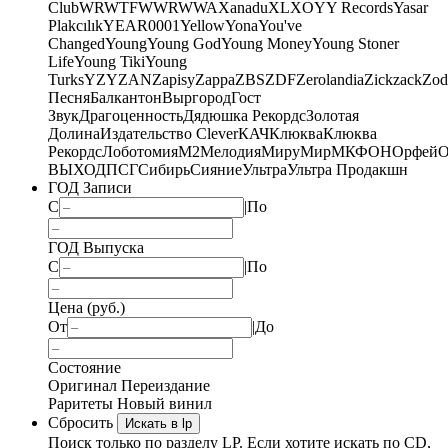
Club
WRWTFWWR
WWA
Xanadu
XL
XO
Y
Y Records
Yasar
Plakcılık
YEAR0001
Yellow
Yona
You've
Changed
Young
Young God
Young Money
Young Stoner
Life
Young Tiki
Young
Turks
YZY
ZAN
Zapisy
Zappa
ZBS
ZDF
Zerolandia
Zickzack
Zod
Песня
Балкантон
Выргород
Гост
Звук
Драгоценность
Дядюшка Рекордс
Золотая
Долина
Издательство Clever
КАЧ
Клюква
Клюква
Рекордс
Лоботомия
М2
Мелодия
МируМир
МКФОН
Орфей
О
ВЫХОД
ПСГ
Сибирь
Сияние
Ультра
Ультра Продакшн
ГОД Записи
С
|
По
ГОД Выпуска
С
|
По
Цена (руб.)
От
|
До
Состояние
Оригинал
Переиздание
Раритеты
Новый винил
Сбросить
Искать в lp
Поиск только по разделу LP. Если хотите искать по CD,