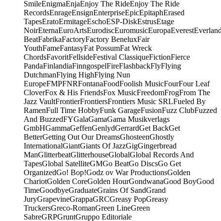
Smile
Enigma
Enja
Enjoy The Ride
Enjoy The Ride
Records
Enrage
Ensign
Enterprise
Epic
Epitaph
Erased
Tapes
Erato
Ermitage
Escho
ESP-Disk
Estrus
Etage
Noir
Eterna
EuroArts
Eurodisc
Euromusic
Europa
Everest
Everlan
Beat
Fabrika
Factory
Factory Benelux
Fair
Youth
Fame
Fantasy
Fat Possum
Fat Wreck
Chords
Favorit
Fellside
Festival Classique
Fiction
Fierce
Panda
Finlandia
Finngospel
Fire
Flashback
Fly
Flying
Dutchman
Flying High
Flying Nun
Europe
FMP
FNR
Fontana
Food
Foolish Music
Four
Four Leaf
Clover
Fox & His Friends
Fox Music
Freedom
Frog
From The
Jazz Vault
Frontier
Frontiers
Frontiers Music SRL
Fueled By
Ramen
Full Time Hobby
Funk Garage
Fusion
Fuzz Club
Fuzzed
And Buzzed
FY
Gala
Gama
Gama Musikverlags
GmbH
Gamma
Geffen
Genlyd
Gerrard
Get Back
Get
Better
Getting Out Our Dreams
Ghosteen
Ghostly
International
Giant
Giants Of Jazz
Gig
Gingerbread
Man
Glitterbeat
Glitterhouse
Global
Global Records And
Tapes
Global Satellite
GM
Go Beat
Go Discs
Go Get
Organized
Go! Bop!
Godz ov War Productions
Golden
Chariot
Golden Core
Golden Hour
Gondwana
Good Boy
Good
Time
Goodbye
Graduate
Grains Of Sand
Grand
Jury
Grapevine
Grappa
GRC
Greasy Pop
Greasy
Truckers
Greco-Roman
Green Line
Green
Sabre
GRP
Grunt
Gruppo Editoriale