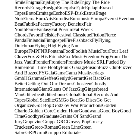
Smile
Enigma
Enja
Enjoy The Ride
Enjoy The Ride
Records
Enrage
Ensign
Enterprise
Epic
Epitaph
Erased
Tapes
Erato
Ermitage
Escho
ESP-Disk
Estrus
Etage
Noir
Eterna
EuroArts
Eurodisc
Euromusic
Europa
Everest
Everlan
Beat
Fabrika
Factory
Factory Benelux
Fair
Youth
Fame
Fantasy
Fat Possum
Fat Wreck
Chords
Favorit
Fellside
Festival Classique
Fiction
Fierce
Panda
Finlandia
Finngospel
Fire
Flashback
Fly
Flying
Dutchman
Flying High
Flying Nun
Europe
FMP
FNR
Fontana
Food
Foolish Music
Four
Four Leaf
Clover
Fox & His Friends
Fox Music
Freedom
Frog
From The
Jazz Vault
Frontier
Frontiers
Frontiers Music SRL
Fueled By
Ramen
Full Time Hobby
Funk Garage
Fusion
Fuzz Club
Fuzzed
And Buzzed
FY
Gala
Gama
Gama Musikverlags
GmbH
Gamma
Geffen
Genlyd
Gerrard
Get Back
Get
Better
Getting Out Our Dreams
Ghosteen
Ghostly
International
Giant
Giants Of Jazz
Gig
Gingerbread
Man
Glitterbeat
Glitterhouse
Global
Global Records And
Tapes
Global Satellite
GM
Go Beat
Go Discs
Go Get
Organized
Go! Bop!
Godz ov War Productions
Golden
Chariot
Golden Core
Golden Hour
Gondwana
Good Boy
Good
Time
Goodbye
Graduate
Grains Of Sand
Grand
Jury
Grapevine
Grappa
GRC
Greasy Pop
Greasy
Truckers
Greco-Roman
Green Line
Green
Sabre
GRP
Grunt
Gruppo Editoriale