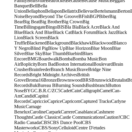
Family
Bearsville
Beatrocket
Because
Because Music
Beggars
Banquet
Bell
Bella
Union
Bellaphon
Bellapon
Bellatrix
Bellevue
Bertelsmann
Berton
Noise
Beyond
Beyond The Groove
BFish
BGP
Biber
Big
Bear
Big Beat
Big Brother
Big Crown
Big
Time
Billingsgate
Bingo
BIS
Bla Bla
Black Acre
Black And
Blue
Black And Blue
Black Cat
Black Forum
Black Jazz
Black
Lion
Black Screen
Black
Truffle
Blackened
Blackground
Blackhawk
Blackwood
Blanco
Y Negro
Blind Pig
Blow Up
Blue Horizon
Blue Moon
Blue
Silver
Blue Sky
Blue Thumb
Bluebird
Blues
Encore
BMG
Boardwalk
Bomba
Bomba Music
Bon
Air
Boplicity
Born Bad
Boston International
Boulevard
Brain
Crusher
Brainfeeder
Branch Music
Brave
Bridge Nine
Records
Bright Midnight Archives
British
Grove
Broma16
Bronze
Brownswood
BRS
Brunswick
Brutalist
Bt
Records
Buk
Bureau B
Burning Sounds
Bushbranch
Button
Nose
BYG
C.B.R.
C/Z
C5
Cadet
Cain
Calligraph
Camel
Can-
Am
Candid
Capitol
Records
Capriccio
Caprice
Capricorn
Captured Tracks
Carlyne
Music
Carnage
Benelux
Caroline
Carpark
Carrere
Casablanca
Cashmere
Thoughts
Castle Classics
Castle Communications
Caution!
CBC
Radio Canada
CBS
CBS Dance Pool
CBS
Masterworks
CBS/Sony
Celluloid
Centre D'etudes