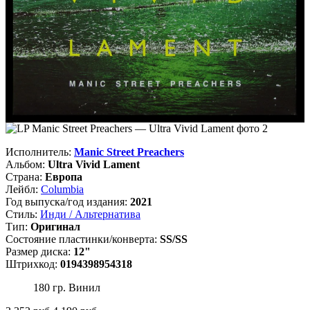
Исполнитель:
Manic Street Preachers
Альбом:
Ultra Vivid Lament
Страна:
Европа
Лейбл:
Columbia
Год выпуска/год издания:
2021
Стиль:
Инди / Альтернатива
Тип:
Оригинал
Состояние пластинки/конверта:
SS/SS
Размер диска:
12"
Штрихкод:
0194398954318
180 гр. Винил