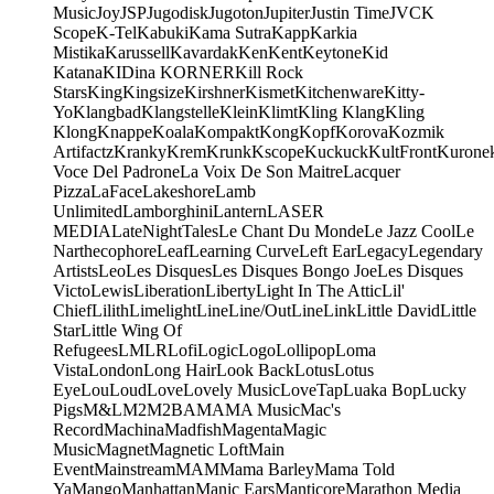
Music
Joy
JSP
Jugodisk
Jugoton
Jupiter
Justin Time
JVC
K
Scope
K-Tel
Kabuki
Kama Sutra
Kapp
Karkia
Mistika
Karussell
Kavardak
Ken
Kent
Keytone
Kid
Katana
KIDina KORNER
Kill Rock
Stars
King
Kingsize
Kirshner
Kismet
Kitchenware
Kitty-
Yo
Klangbad
Klangstelle
Klein
Klimt
Kling Klang
Kling
Klong
Knappe
Koala
Kompakt
Kong
Kopf
Korova
Kozmik
Artifactz
Kranky
Krem
Krunk
Kscope
Kuckuck
KultFront
Kurone
Voce Del Padrone
La Voix De Son Maitre
Lacquer
Pizza
LaFace
Lakeshore
Lamb
Unlimited
Lamborghini
Lantern
LASER
MEDIA
LateNightTales
Le Chant Du Monde
Le Jazz Cool
Le
Narthecophore
Leaf
Learning Curve
Left Ear
Legacy
Legendary
Artists
Leo
Les Disques
Les Disques Bongo Joe
Les Disques
Victo
Lewis
Liberation
Liberty
Light In The Attic
Lil'
Chief
Lilith
Limelight
Line
Line/OutLine
Link
Little David
Little
Star
Little Wing Of
Refugees
LMLR
Lofi
Logic
Logo
Lollipop
Loma
Vista
London
Long Hair
Look Back
Lotus
Lotus
Eye
Lou
Loud
Love
Lovely Music
LoveTap
Luaka Bop
Lucky
Pigs
M&L
M2
M2BA
MA
MA Music
Mac's
Record
Machina
Madfish
Magenta
Magic
Music
Magnet
Magnetic Loft
Main
Event
Mainstream
MAM
Mama Barley
Mama Told
Ya
Mango
Manhattan
Manic Ears
Manticore
Marathon Media