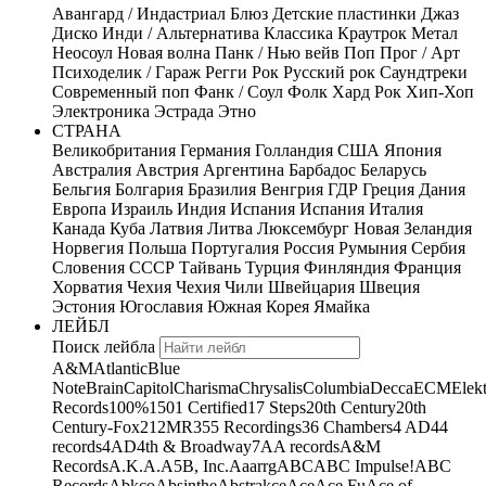
Авангард / Индастриал
Блюз
Детские пластинки
Джаз
Диско
Инди / Альтернатива
Классика
Краутрок
Метал
Неосоул
Новая волна
Панк / Нью вейв
Поп
Прог / Арт
Психоделик / Гараж
Регги
Рок
Русский рок
Саундтреки
Современный поп
Фанк / Соул
Фолк
Хард Рок
Хип-Хоп
Электроника
Эстрада
Этно
СТРАНА
Великобритания
Германия
Голландия
США
Япония
Австралия
Австрия
Аргентина
Барбадос
Беларусь
Бельгия
Болгария
Бразилия
Венгрия
ГДР
Греция
Дания
Европа
Израиль
Индия
Испания
Испания
Италия
Канада
Куба
Латвия
Литва
Люксембург
Новая Зеландия
Норвегия
Польша
Португалия
Россия
Румыния
Сербия
Словения
СССР
Тайвань
Турция
Финляндия
Франция
Хорватия
Чехия
Чехия
Чили
Швейцария
Швеция
Эстония
Югославия
Южная Корея
Ямайка
ЛЕЙБЛ
Поиск лейбла
A&M
Atlantic
Blue
Note
Brain
Capitol
Charisma
Chrysalis
Columbia
Decca
ECM
Elek
Records
100%
1501 Certified
17 Steps
20th Century
20th
Century-Fox
21
2MR
355 Recordings
36 Chambers
4 AD
44
records
4AD
4th & Broadway
7A
A records
A&M
Records
A.K.A.
A5B, Inc.
Aaarrg
ABC
ABC Impulse!
ABC
Records
Abkco
Absinthe
Abstrakce
Ace
Ace Fu
Ace of