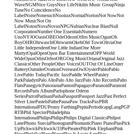
Wave
NGM
Nice Guys
Nice Life
Nikitin Music Group
Ninja
Tune
No Coincidence
No
Label
Noise
Nonesuch
Nooirax
Normal
Norton
Not Now
Not
Now Music
Not On
Label
Noton
Nova
Novus
NPG
Nubian
Nuclear Blast
Null
Corporation
Number One Essentials
Numero
Uno
NYJO
Oasis
OBE
Ode
Odeon
Offen Music
Ogun
Oh
Boy
OHR
Ohrwaschl
Ohrwurm
Okeh
Old Town
Olivia
One
Little Independent
One Little Indian
One More
Martyr
Opal
Open
Open Bar Entertainment
OPP World
Wide
Opus
Orbis
Orfeo
ORG
Org Music
Oriana
Original Jazz
Classics
Other People
Other Voices
OUT
Out Of Line
Outer
Battery
Outsider
Ovation
Overseas
Owl
Oyster
Pablo
Pablo
Live
Pablo Today
Pacific Jazz
Paddle Wheel
Paisley
Park
Paladyn
Palo Alto
Palo Alto Jazz
Palo Alto Records
Palto
Flats
Panegyric
Panorama
Panton
Papagayo
Paranoid
Paranoid
Records
Paris Album
Parlophone Odeon
Series
Parrot
Partisan
Pasha
Passport
Passport Jazz
Past Perfect
Silver Line
Pastels
Pathe
Pausa
Paw Tracks
Pax
PBR
International
PDU
Penny Farthing
Pepita
Periodica
pgLang
PGP
RTB
Phil Spector
Philadelphia
International
Philips
Philips
Philips Digital Classics
Philpot
Lane
Phono Suecia
Phonogram
Phontastic
Piano Piano
Pias
Pick
Up
Pickwick
Pickwick/33
Pie
Pieater
Pilz
Pink Elephant
Pink
Floyd
Pinkflag
Plane
Planet
Play It Again Sam
Play