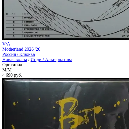
V/A
Motherland 2026 '26
Россия /
Клюква
Новая волна
/
Инди / Альтернатива
Оригинал
M/M
4 690
руб.