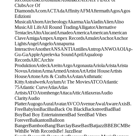
Clubs
Ace Of
Diamonds
Acorn
ACT
Ada
Affinity
AFM
Aftermath
Agos
Agos
Edizioni
Musicali
Ahorn
Aircheology
Akarma
Ala
Aladin
Alien
Aliso
Music
All Life
All Round Trading
Alligator
Alternative
Tentacles
Alto
Alucard
Amadeo
America
American
American
Clave
Amiga
Ampex
Ampex Records
Amulet
Anchor
Anchor
Lights
Angel
Angelo
Annapurna
Interactive
Another
ANS
ANTI
Antilles
Antrop
ANWO
AOI
Ap-
Gu-Ga
Apple
Aprelevka Sound
April
Aqualoop
Records
ARC
Archiv
Produktion
Ardeck
Areito
Argo
Argonauta
Ariola
Arista
Arista
Novus
Ariston
Arma
Armed
Arston
Art
Artist House
Artists
House
Artone
Arts & Crafts
As
Astan
Asthmatic
Kitty
Astralwerk
Asylum
At The Movies
ATCO
Atlantic
75
Atlantic Curve
Atlas
Atlas
Artists
ATO
Atomhenge
Attaca
Attic
Attlaxeras
Audio
Clarity
Audio
Platter
Augogo
Aural
Avatar
AVCO
Avenue
Awal
Aware
Axis
B.
Free
Babylon
Bacillus
Back On Black
Backstreet
Bad
Bad
Boy
Bad Boy Entertainment
Bad Seed
Bad Vibes
Forever
Balkanton
Balloon
Banger
Bamboo
Bang!
Barclay
Base
Basf
Batjazz
BBE
BCM
Be
With
Be With Records
Be! Jazz
Bear