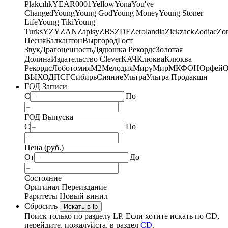
Plakcılık
YEAR0001
Yellow
Yona
You've
Changed
Young
Young God
Young Money
Young Stoner
Life
Young Tiki
Young
Turks
YZY
ZAN
Zapisy
ZBS
ZDF
Zerolandia
Zickzack
Zodiac
Zo
Песня
Балкантон
Выргород
Гост
Звук
Драгоценность
Дядюшка Рекордс
Золотая
Долина
Издательство Clever
КАЧ
Клюква
Клюква
Рекордс
Лоботомия
М2
Мелодия
МируМир
МКФОН
Орфей
О
ВЫХОД
ПСГ
Сибирь
Сияние
Ультра
Ультра Продакшн
ГОД Записи
С
|
По
ГОД Выпуска
С
|
По
Цена (руб.)
От
|
До
Состояние
Оригинал
Переиздание
Раритеты
Новый винил
Сбросить
Искать в lp
Поиск только по разделу LP. Если хотите искать по CD,
перейдите, пожалуйста, в раздел
CD
.