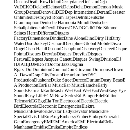
Oceans
Death Row
Debut
Decaydance
Def Jam
Deja
Vu
DEKO
Delabel
Delmark
Delos
Delta
Demon
Demon Music
Group
Demos
Denovali
DEP
Dep International
Deram
Desaster
Unlimited
Destroyed Room Tapes
Detriti
Deutsche
Grammophon
Deutsche Harmonia Mundi
Deutscher
Schallplattenclub
Devil Discos
DFA
DGC
dh2
Die Stimme
Seines Herrn
Different
Diggers
Factory
Dimensions
Dindisc
Dine Alone
Dino
Dirty Hit
Dirty
Water
Disc Jockey
Dischord
Discipline Global Mobile
Disco
Doge
Disco Halal
Discom
Discophon
Discovery
Discreet
Disque
Pointu
Disques Dreyfus
Disques Dreyfus
Disques
Festival
Disques Jacques Canetti
Disques Swing
Division
DJ
ПЛАЩ
DJM
Do It
Doctor Jazz
Dogma
Rgaza
Dol
Dominion
Domino
Don Giovanni
Dormouse
Down
At Dawn
Drag City
Dream
Dreambrother
DSC
Production
Dualtone
Duke Street
Dureco
Durium
Dusty Beats
E
A Production
Ear
Ear Music
Ear-Music
Earache
Early
Sounds
Earmark
Earth
East / West
East West
EastWest
Easy Eye
Sound
Easy Life
ECM New Series
Ed Banger
Edel
Edition
Telemark
EG
Egg
Ela Ton
Electrecord
Electric
Electric
Bird
Electrola
Electronic Emergencies
Elektra
Musician
Elevator
Elevator Lady
Elevator Music
Elite
Special
Elvis Ltd
EmArcy
Embassy
Ember
Embryo
Emerald
Gem
Emergency
EMI
EMI America
EMI Electrola
EMI-
Manhattan
Emidisc
Emika
Empire
Endless