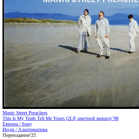
Manic Street Preachers
This Is My Truth Tell Me Yours (2LP, цветной винил) '98
Европа /
Sony
Инди / Альтернатива
Переиздание'25