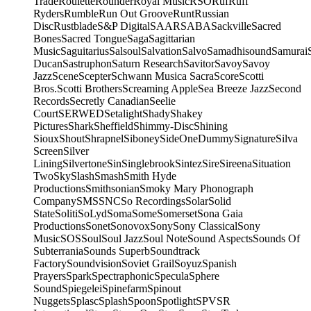
Trade
Roulette
Rounder
Royal Music
RSO
Ruf
Ruff
Ryders
Rumble
Run Out Groove
Runt
Russian
Disc
Rustblade
S&P Digital
SAAR
SABA
Sackville
Sacred
Bones
Sacred Tongue
Saga
Sagittarian
Music
Saguitarius
Salsoul
Salvation
Salvo
Samadhisound
Samurai
Ducan
Sastruphon
Saturn Research
Savitor
Savoy
Savoy
Jazz
Scene
Scepter
Schwann Musica Sacra
Score
Scotti
Bros.
Scotti Brothers
Screaming Apple
Sea Breeze Jazz
Second
Records
Secretly Canadian
Seelie
Court
SERWED
Setalight
Shady
Shakey
Pictures
Shark
Sheffield
Shimmy-Disc
Shining
Sioux
Shout
Shrapnel
Siboney
SideOneDummy
Signature
Silva
Screen
Silver
Lining
Silvertone
Sin
Singlebrook
Sintez
Sire
Sireena
Situation
Two
Sky
Slash
Smash
Smith Hyde
Productions
Smithsonian
Smoky Mary Phonograph
Company
SMS
SNC
So Recordings
Solar
Solid
State
Soliti
SoLyd
Soma
Some
Somerset
Sona Gaia
Productions
Sonet
Sonovox
Sony
Sony Classical
Sony
Music
SOS
Soul
Soul Jazz
Soul Note
Sound Aspects
Sounds Of
Subterrania
Sounds Superb
Soundtrack
Factory
Soundvision
Soviet Grail
Soyuz
Spanish
Prayers
Spark
Spectraphonic
Specula
Sphere
Sound
Spiegelei
Spinefarm
Spinout
Nuggets
Splasc
Splash
Spoon
Spotlight
SPV
SR