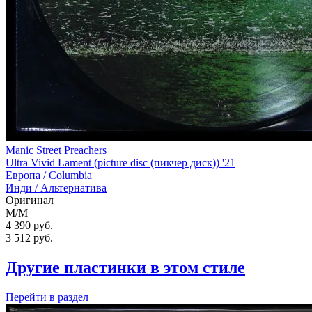
Manic Street Preachers
Ultra Vivid Lament (picture disc (пикчер диск)) '21
Европа /
Columbia
Инди / Альтернатива
Оригинал
M/M
4 390 руб.
3 512
руб.
Другие пластинки в этом стиле
Перейти
в раздел