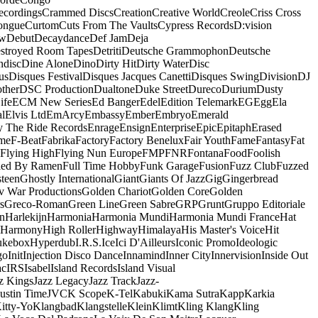
ecordings
Crammed Discs
Creation
Creative World
Creole
Criss Cross
ongue
Curtom
Cuts From The Vaults
Cypress Records
D:vision
ow
Debut
Decaydance
Def Jam
Deja
stroyed Room Tapes
Detriti
Deutsche Grammophon
Deutsche
ndisc
Dine Alone
Dino
Dirty Hit
Dirty Water
Disc
us
Disques Festival
Disques Jacques Canetti
Disques Swing
Division
DJ
ther
DSC Production
Dualtone
Duke Street
Dureco
Durium
Dusty
ife
ECM New Series
Ed Banger
Edel
Edition Telemark
EG
Egg
Ela
al
Elvis Ltd
EmArcy
Embassy
Ember
Embryo
Emerald
y The Ride Records
Enrage
Ensign
Enterprise
Epic
Epitaph
Erased
me
F-Beat
Fabrika
Factory
Factory Benelux
Fair Youth
Fame
Fantasy
Fat
Flying High
Flying Nun Europe
FMP
FNR
Fontana
Food
Foolish
led By Ramen
Full Time Hobby
Funk Garage
Fusion
Fuzz Club
Fuzzed
teen
Ghostly International
Giant
Giants Of Jazz
Gig
Gingerbread
v War Productions
Golden Chariot
Golden Core
Golden
s
Greco-Roman
Green Line
Green Sabre
GRP
Grunt
Gruppo Editoriale
n
Harlekijn
Harmonia
Harmonia Mundi
Harmonia Mundi France
Hat
 Harmony
High Roller
Highway
Himalaya
His Master's Voice
Hit
ukebox
Hyperdub
I.R.S.
Ice
Ici D'Ailleurs
Iconic Promo
Ideologic
go
Init
Injection Disco Dance
Innamind
Inner City
Innervision
Inside Out
ac
IRS
Isabel
Island Records
Island Visual
z Kings
Jazz Legacy
Jazz Track
Jazz-
Justin Time
JVC
K Scope
K-Tel
Kabuki
Kama Sutra
Kapp
Karkia
itty-Yo
Klangbad
Klangstelle
Klein
Klimt
Kling Klang
Kling