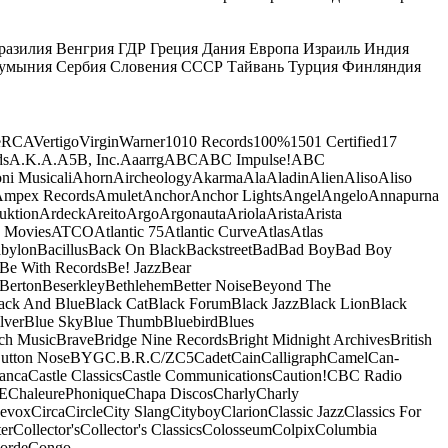
разилия
Венгрия
ГДР
Греция
Дания
Европа
Израиль
Индия
умыния
Сербия
Словения
СССР
Тайвань
Турция
Финляндия
e
RCA
Vertigo
Virgin
Warner
10
10 Records
100%
1501 Certified
17
ds
A.K.A.
A5B, Inc.
Aaarrg
ABC
ABC Impulse!
ABC
ni Musicali
Ahorn
Aircheology
Akarma
Ala
Aladin
Alien
Aliso
Aliso
mpex Records
Amulet
Anchor
Anchor Lights
Angel
Angelo
Annapurna
uktion
Ardeck
Areito
Argo
Argonauta
Ariola
Arista
Arista
 Movies
ATCO
Atlantic 75
Atlantic Curve
Atlas
Atlas
bylon
Bacillus
Back On Black
Backstreet
Bad
Bad Boy
Bad Boy
Be With Records
Be! Jazz
Bear
Berton
Beserkley
Bethlehem
Better Noise
Beyond The
ack And Blue
Black Cat
Black Forum
Black Jazz
Black Lion
Black
lver
Blue Sky
Blue Thumb
Bluebird
Blues
ch Music
Brave
Bridge Nine Records
Bright Midnight Archives
British
utton Nose
BYG
C.B.R.
C/Z
C5
Cadet
Cain
Calligraph
Camel
Can-
anca
Castle Classics
Castle Communications
Caution!
CBC Radio
E
ChaleurePhonique
Chapa Discos
Charly
Charly
nevox
Circa
Circle
City Slang
Cityboy
Clarion
Classic Jazz
Classics For
er
Collector's
Collector's Classics
Colosseum
Colpix
Columbia
orde
Congo