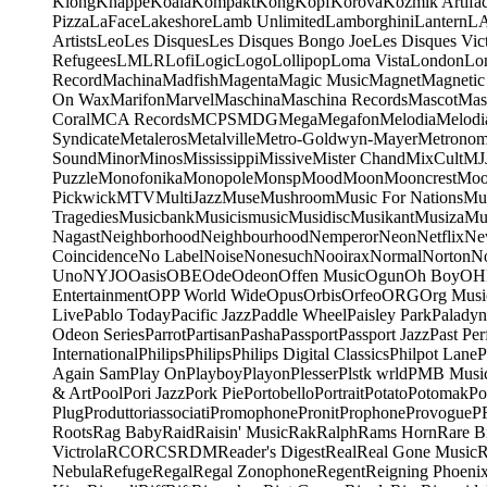
Klong
Knappe
Koala
Kompakt
Kong
Kopf
Korova
Kozmik Artifac
Pizza
LaFace
Lakeshore
Lamb Unlimited
Lamborghini
Lantern
L
Artists
Leo
Les Disques
Les Disques Bongo Joe
Les Disques Vic
Refugees
LMLR
Lofi
Logic
Logo
Lollipop
Loma Vista
London
Lo
Record
Machina
Madfish
Magenta
Magic Music
Magnet
Magnetic
On Wax
Marifon
Marvel
Maschina
Maschina Records
Mascot
Mas
Coral
MCA Records
MCPS
MDG
Mega
Megafon
Melodia
Melodi
Syndicate
Metaleros
Metalville
Metro-Goldwyn-Mayer
Metrono
Sound
Minor
Minos
Mississippi
Missive
Mister Chand
MixCult
MJ
Puzzle
Monofonika
Monopole
Monsp
Mood
Moon
Mooncrest
Moo
Pickwick
MTV
MultiJazz
Muse
Mushroom
Music For Nations
Mus
Tragedies
Musicbank
Musicismusic
Musidisc
Musikant
Musiza
Mu
Nagast
Neighborhood
Neighbourhood
Nemperor
Neon
Netflix
Ne
Coincidence
No Label
Noise
Nonesuch
Nooirax
Normal
Norton
N
Uno
NYJO
Oasis
OBE
Ode
Odeon
Offen Music
Ogun
Oh Boy
OH
Entertainment
OPP World Wide
Opus
Orbis
Orfeo
ORG
Org Musi
Live
Pablo Today
Pacific Jazz
Paddle Wheel
Paisley Park
Paladyn
Odeon Series
Parrot
Partisan
Pasha
Passport
Passport Jazz
Past Per
International
Philips
Philips
Philips Digital Classics
Philpot Lane
P
Again Sam
Play On
Playboy
Playon
Plesser
Plstk wrld
PMB Musi
& Art
Pool
Pori Jazz
Pork Pie
Portobello
Portrait
Potato
Potomak
Po
Plug
Produttoriassociati
Promophone
Pronit
Prophone
Provogue
P
Roots
Rag Baby
Raid
Raisin' Music
Rak
Ralph
Rams Horn
Rare B
Victrola
RCO
RCS
RDM
Reader's Digest
Real
Real Gone Music
R
Nebula
Refuge
Regal
Regal Zonophone
Regent
Reigning Phoeni