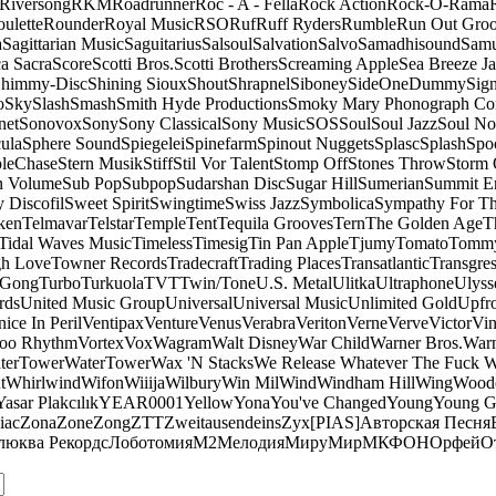
Riversong
RKM
Roadrunner
Roc - A - Fella
Rock Action
Rock-O-Rama
ulette
Rounder
Royal Music
RSO
Ruf
Ruff Ryders
Rumble
Run Out Gro
a
Sagittarian Music
Saguitarius
Salsoul
Salvation
Salvo
Samadhisound
Samu
a Sacra
Score
Scotti Bros.
Scotti Brothers
Screaming Apple
Sea Breeze J
himmy-Disc
Shining Sioux
Shout
Shrapnel
Siboney
SideOneDummy
Sign
o
Sky
Slash
Smash
Smith Hyde Productions
Smoky Mary Phonograph C
net
Sonovox
Sony
Sony Classical
Sony Music
SOS
Soul
Soul Jazz
Soul No
ula
Sphere Sound
Spiegelei
Spinefarm
Spinout Nuggets
Splasc
Splash
Spo
pleChase
Stern Musik
Stiff
Stil Vor Talent
Stomp Off
Stones Throw
Storm 
n Volume
Sub Pop
Subpop
Sudarshan Disc
Sugar Hill
Sumerian
Summit En
 Discofil
Sweet Spirit
Swingtime
Swiss Jazz
Symbolica
Sympathy For Th
ken
Telmavar
Telstar
Temple
Tent
Tequila Grooves
Tern
The Golden Age
T
Tidal Waves Music
Timeless
Timesig
Tin Pan Apple
Tjumy
Tomato
Tomm
h Love
Towner Records
Tradecraft
Trading Places
Transatlantic
Transgres
 Gong
Turbo
Turkuola
TVT
Twin/Tone
U.S. Metal
Ulitka
Ultraphone
Ulyss
rds
United Music Group
Universal
Universal Music
Unlimited Gold
Upfr
ice In Peril
Ventipax
Venture
Venus
Verabra
Veriton
Verne
Verve
Victor
Vin
oo Rhythm
Vortex
Vox
Wagram
Walt Disney
War Child
Warner Bros.
Warn
terTower
WaterTower
Wax 'N Stacks
We Release Whatever The Fuck 
t
Whirlwind
Wifon
Wiiija
Wilbury
Win Mil
Wind
Windham Hill
Wing
Woode
Yasar Plakcılık
YEAR0001
Yellow
Yona
You've Changed
Young
Young 
iac
Zona
Zone
Zong
ZTT
Zweitausendeins
Zyx
[PIAS]
Авторская Песня
люква Рекордс
Лоботомия
М2
Мелодия
МируМир
МКФОН
Орфей
О