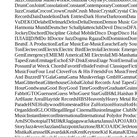
Drum
ConJoint
Consolation
Constant
Contemporary
Contour
Cont
Jazz
Croatia
Crocos
Crown
Crush
Crush Music
Crystal
Crystal Cle
Records
Dais
Dandelion
Dark Entries
Dark Horse
Darkroom
Data
Vu
DEKO
Delabel
Delmark
Delos
Delta
Demon
Demon Music Gr
Harmonia Mundi
Deutscher Schallplattenclub
Devil Discos
DFA
Jockey
Dischord
Discipline Global Mobile
Disco Doge
Disco Hal
ПЛАЩ
DJM
Do It
Doctor Jazz
Dogma Rgaza
Dol
Dominion
Dom
Beats
E A Production
Ear
Ear Music
Ear-Music
Earache
Early Sou
Ton
Electrecord
Electric
Electric Bird
Electrola
Electronic Emerge
Gem
Emergency
EMI
EMI America
EMI Electrola
EMI-Manhatt
Tapes
Erato
Ermitage
Escho
ESP-Disk
Estrus
Etage Noir
Eterna
Eu
Possum
Fat Wreck Chords
Favorit
Fellside
Festival Classique
Fict
Music
Four
Four Leaf Clover
Fox & His Friends
Fox Music
Free
And Buzzed
FY
Gala
Gama
Gama Musikverlags GmbH
Gamma
Man
Glitterbeat
Glitterhouse
Global
Global Records And Tapes
Gl
Hour
Gondwana
Good Boy
Good Time
Goodbye
Graduate
Grain
Fabbri
GTO
Guerssen
Guess Who
Guest Star
Gull
H&L
Haishan 
Art
Haute Areal
Hayride Records
HBS
Heavenly
Heavy Metal Re
Parade
HNE
Hollywood
Homestead
Hor Zu
Horizon
Horzu
Hot
Ho
Organ
Idiot
IGLOO
Illegal
Illegal Cinema
Illusion
Imagine Club
I
Music
Instant
Intercord
International
International Polydor Produc
Arts
ISO
Isotopia
ITM
J
J&R
Jagjaguwar
Jakarta
Janus
JAPO
JARO
Story
Jazz4ever
Jazzland
Jazzpoint
Jazztone
JB
JCOA
JDC
Jet
Jeton
Mistika
Karussell
Kavardak
Ken
Kent
Keytone
Kid Katana
KIDin