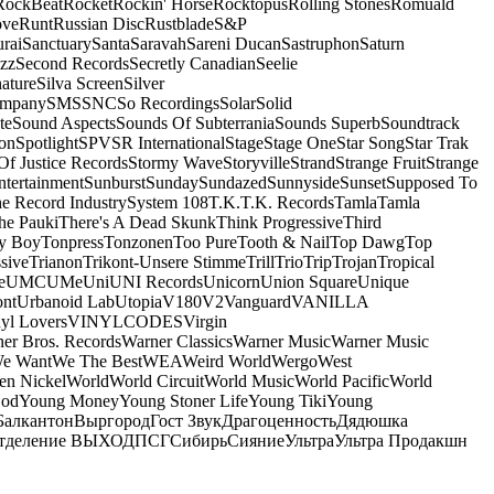
RockBeat
Rocket
Rockin' Horse
Rocktopus
Rolling Stones
Romuald
ove
Runt
Russian Disc
Rustblade
S&P
rai
Sanctuary
Santa
Saravah
Sareni Ducan
Sastruphon
Saturn
azz
Second Records
Secretly Canadian
Seelie
ature
Silva Screen
Silver
ompany
SMS
SNC
So Recordings
Solar
Solid
te
Sound Aspects
Sounds Of Subterrania
Sounds Superb
Soundtrack
on
Spotlight
SPV
SR International
Stage
Stage One
Star Song
Star Trak
Of Justice Records
Stormy Wave
Storyville
Strand
Strange Fruit
Strange
tertainment
Sunburst
Sunday
Sundazed
Sunnyside
Sunset
Supposed To
e Record Industry
System 108
T.K.
T.K. Records
Tamla
Tamla
he Pauki
There's A Dead Skunk
Think Progressive
Third
y Boy
Tonpress
Tonzonen
Too Pure
Tooth & Nail
Top Dawg
Top
sive
Trianon
Trikont-Unsere Stimme
Trill
Trio
Trip
Trojan
Tropical
e
UMC
UMe
Uni
UNI Records
Unicorn
Union Square
Unique
ont
Urbanoid Lab
Utopia
V180
V2
Vanguard
VANILLA
yl Lovers
VINYLCODES
Virgin
er Bros. Records
Warner Classics
Warner Music
Warner Music
We Want
We The Best
WEA
Weird World
Wergo
West
n Nickel
World
World Circuit
World Music
World Pacific
World
God
Young Money
Young Stoner Life
Young Tiki
Young
Балкантон
Выргород
Гост Звук
Драгоценность
Дядюшка
тделение ВЫХОД
ПСГ
Сибирь
Сияние
Ультра
Ультра Продакшн