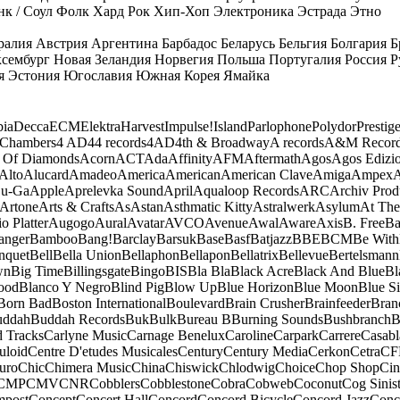
к / Соул
Фолк
Хард Рок
Хип-Хоп
Электроника
Эстрада
Этно
ралия
Австрия
Аргентина
Барбадос
Беларусь
Бельгия
Болгария
Б
сембург
Новая Зеландия
Норвегия
Польша
Португалия
Россия
Р
я
Эстония
Югославия
Южная Корея
Ямайка
ia
Decca
ECM
Elektra
Harvest
Impulse!
Island
Parlophone
Polydor
Prestig
 Chambers
4 AD
44 records
4AD
4th & Broadway
A records
A&M Recor
 Of Diamonds
Acorn
ACT
Ada
Affinity
AFM
Aftermath
Agos
Agos Edizio
Alto
Alucard
Amadeo
America
American
American Clave
Amiga
Ampex
A
u-Ga
Apple
Aprelevka Sound
April
Aqualoop Records
ARC
Archiv Prod
Artone
Arts & Crafts
As
Astan
Asthmatic Kitty
Astralwerk
Asylum
At The
o Platter
Augogo
Aural
Avatar
AVCO
Avenue
Awal
Aware
Axis
B. Free
Ba
anger
Bamboo
Bang!
Barclay
Barsuk
Base
Basf
Batjazz
BBE
BCM
Be With
nquet
Bell
Bella Union
Bellaphon
Bellapon
Bellatrix
Bellevue
Bertelsmann
wn
Big Time
Billingsgate
Bingo
BIS
Bla Bla
Black Acre
Black And Blue
Bl
ood
Blanco Y Negro
Blind Pig
Blow Up
Blue Horizon
Blue Moon
Blue Si
Born Bad
Boston International
Boulevard
Brain Crusher
Brainfeeder
Bran
uddah
Buddah Records
Buk
Bulk
Bureau B
Burning Sounds
Bushbranch
B
d Tracks
Carlyne Music
Carnage Benelux
Caroline
Carpark
Carrere
Casabl
uloid
Centre D'etudes Musicales
Century
Century Media
Cerkon
Cetra
CF
uro
Chic
Chimera Music
China
Chiswick
Chlodwig
Choice
Chop Shop
Ci
CMP
CMV
CNR
Cobblers
Cobblestone
Cobra
Cobweb
Coconut
Cog Sinist
post
Concept
Concert Hall
Concord
Concord Bicycle
Concord Jazz
Conc