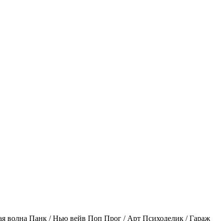
ая волна
Панк / Нью вейв
Поп
Прог / Арт
Психоделик / Гараж