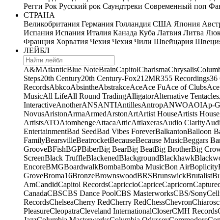
Регги
Рок
Русский рок
Саундтреки
Современный поп
Фан
СТРАНА
Великобритания
Германия
Голландия
США
Япония
Авст
Испания
Испания
Италия
Канада
Куба
Латвия
Литва
Люк
Франция
Хорватия
Чехия
Чехия
Чили
Швейцария
Швеци
ЛЕЙБЛ
A&M
Atlantic
Blue Note
Brain
Capitol
Charisma
Chrysalis
Columb
Steps
20th Century
20th Century-Fox
21
2MR
355 Recordings
36
Records
Abkco
Absinthe
Abstrakce
Ace
Ace Fu
Ace of Clubs
Ace
Music
All Life
All Round Trading
Alligator
Alternative Tentacles
Interactive
Another
ANS
ANTI
Antilles
Antrop
ANWO
AOI
Ap-G
Novus
Ariston
Arma
Armed
Arston
Art
Artist House
Artists House
Artists
ATO
Atomhenge
Attaca
Attic
Attlaxeras
Audio Clarity
Audi
Entertainment
Bad Seed
Bad Vibes Forever
Balkanton
Balloon B
Family
Bearsville
Beatrocket
Because
Because Music
Beggars Ba
Groove
BFish
BGP
Biber
Big Bear
Big Beat
Big Brother
Big Cro
Screen
Black Truffle
Blackened
Blackground
Blackhawk
Blackw
Encore
BMG
Boardwalk
Bomba
Bomba Music
Bon Air
Boplicity
Grove
Broma16
Bronze
Brownswood
BRS
Brunswick
Brutalist
B
Am
Candid
Capitol Records
Capriccio
Caprice
Capricorn
Capture
Canada
CBS
CBS Dance Pool
CBS Masterworks
CBS/Sony
Cell
Records
Chelsea
Cherry Red
Cherry Red
Chess
Chevron
Chiarosc
Pleasure
Cleopatra
Cleveland International
Closer
CMH Records
Jazz
Columbia Masterworks
Columbia Odyssey
Commodore
Com