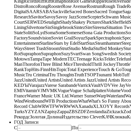
King
Ricordi
Riff
Rift
Rimaphon
Riot Games
Ripple
Rise
Riverside
Distro
Ronco
Rong
Rooster
Rose Avenue
Rostrum
Rough Trade
Ro
Digital
SAAR
SABA
Sackville
Sacred Bones
Sacred Tongue
Sag
Research
Savitor
Savoy
Savoy Jazz
Scene
Scepter
Schwann Music
Court
SERWED
Setalight
Shady
Shakey Pictures
Shark
Sheffield
S
Lining
Silvertone
Sin
Singlebrook
Sintez
Sire
Sireena
Situation Tw
State
Soliti
SoLyd
Soma
Some
Somerset
Sona Gaia Productions
So
Factory
Soundvision
Soviet Grail
Soyuz
Spark
Spectraphonic
Spec
Entertainment
Starline
Stars by Edel
Start
Stax
Steamhammer
Stee
Ways
Street Trash
Stroom
Strut
Studio Media
Stuffed Monkey
Stu
Rot
Supraphon
Supraphon
Suzy
Svart
Swan Song
Swedish Society
Motown
Tampa
Tape Modern
TEC
Teenage Kicks
Teldec
Telefun
Man
Thorofon
Three Blind Mice
Threshold
Thrill Jockey
Throttle
Rank
TopHits-FinnHits
Topic
Total Experience
Touch & Go
Toug
Music
Tru Criminal
Tru Thoughts
Truth
TSOP
Tsunami Mob
Tuff
Jazz
United
United Artists
United Artists Jazz
United Artists Reco
KED'Ы
Varajazz
Varese Sarabande
Varrick
Vault
VDV
Vee Jay
Ven
EMI
Vitamin
VJM
VMK
Vogue
Vogue Schallplatten
Volume
Vood
France
Warner Music UK Ltd.
Warner Sunset
Warp
Waterland
Wa
Wind
Westbound
WFB Productions
What
What's So Funny Abou
Record Club
WRWTFWWR
WWA
Xanadu
XL
XO
Y
Y Records
Turks
YZY
ZAN
Zapisy
Zappa
ZBS
ZDF
Zerolandia
Zickzack
Zod
Рекордс
Золотая Долина
Издательство Clever
КАЧ
Клюква
К
ГОД Записи
С
|
По