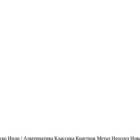
ско
Инди / Альтернатива
Классика
Краутрок
Метал
Неосоул
Нов