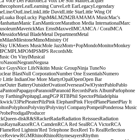
La Voce Del Padrone
La Voix De Son Maitre
Lacquer
thecophore
Leaf
Learning Curve
Left Ear
Legacy
Legendary
ne
Line/OutLine
Link
Little David
Little Star
Little Wing Of
p
Luaka Bop
Lucky Pigs
M&L
M2
M2BA
MA
MA Music
Mac's
Manhattan
Manic Ears
Manticore
Marathon Media International
Marc
usoleum
Maverick
Max Ernst
Maxwell
MCA
MCA / Coral
MCA
Messidor
Metal Blade
Metal Department
Metal
n
Milan
Milestone
Mimo
Ministry Of
 Sky UK
Moers Music
Mole Jazz
Mom+Pop
Mondo
Monitor
Monkey
MPC
MPL
MPO
MPS
MPS Records
Mr.
usic On Vinyl
Musical
ro
Nasoni
Negram
Negusa
ice Guys
Nice Life
Nikitin Music Group
Ninja Tune
No
clear Blast
Null Corporation
Number One Essentials
Numero
 Little Indian
One More Martyr
Opal
Open
Open Bar
ine
Outer Battery
Outsider
Ovation
Overseas
Owl
Oyster
Pablo
Pablo
ma
Panton
Papagayo
Paranoid
Paranoid Records
Paris Album
Parlophone
ny Farthing
Pepita
pgLang
PGP RTB
Phil Spector
Philadelphia
ckwick/33
Pie
Pieater
Pilz
Pink Elephant
Pink Floyd
Plane
Planet
Play It
olton
Polyphon
Polyvinyl
Polyvinyl Company
Pompeii
Ponderosa Music
Probe
Prodigal
Producer
ck
Queen-disk
R&S
Racket
Radar
Radiation Reissues
Radiation
us
Rayna
Razor
RCA Camden
RCA Red Seal
RCA Victor
RCA
Flame
Red Lightnin'
Red Telephone Box
Reel To Real
Reflection
ce
Review
RGM
Rhino
Rhino
Rhymesayers
Rhythm