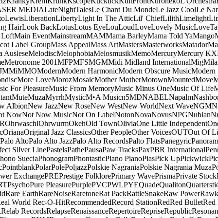
tz
Kranky
Krem
Krunk
Kscope
Kuckuck
KultFront
Kuroneko
L'Orchestra
ASER MEDIA
LateNightTales
Le Chant Du Monde
Le Jazz Cool
Le Nar
to
Lewis
Liberation
Liberty
Light In The Attic
Lil' Chief
Lilith
Limelight
Li
ng Hair
Look Back
Lotus
Lotus Eye
Lou
Loud
Love
Lovely Music
LoveTa
 Loft
Main Event
Mainstream
MAM
Mama Barley
Mama Told Ya
Mango
cot Label Group
Mass Appeal
Mass Art
Masters
Masterworks
Matador
Ma
a Auslese
Melodisc
Melophobia
Melosmusik
Memo
Mercury
Mercury KX
me
Metronome 2001
MFP
MFS
MGM
Midi
Midland International
Mig
Mila
J
MMi
MMO
Modern
Modern Harmonic
Modern Obscure Music
Modern
ndisc
More Love
Moroz
Mosaic
Mother Mother
Motown
Mounted
Move
ic For Pleasure
Music From Memory
Music Minus One
Music Of Life
M
tant
Mute
Muza
Myrrh
Mystic
M•A Music
n5MD
NABEL
Napalm
Nashbo
w Albion
New Jazz
New Rose
New West
New World
Next Wave
NGM
N
ot Now
Not Now Music
Not On Label
Noton
Nova
Novus
NPG
Nubian
Nu
R
Ohrwaschl
Ohrwurm
Okeh
Old Town
Olivia
One Little Independent
One
c
Oriana
Original Jazz Classics
Other People
Other Voices
OUT
Out Of L
Palo Alto
Palo Alto Jazz
Palo Alto Records
Palto Flats
Panegyric
Panora
fect Silver Line
Pastels
Pathe
Pausa
Paw Tracks
Pax
PBR International
Pen
hono Suecia
Phonogram
Phontastic
Piano Piano
Pias
Pick Up
Pickwick
Pi
c
Pointblank
Polar
Pole
Poljazz
Polskie Nagrania
Polskie Nagrania Muza
P
wer Exchange
PRE
Prestige Folklore
Primary Wave
Prisma
Private Stock
RT
Psycho
Pure Pleasure
Purple
PVC
PWL
PYE
Quade
Qualiton
Quartersti
id
Rare Earth
RareNoise
Raretone
Rat Pack
RattleSnake
Raw Power
Rawk
eal World
Rec-O-Hit
Recommended
Record Station
Red
Red Bullet
Red 
x
Relab Records
Relapse
Renaissance
Repertoire
Reprise
Republic
Resonan