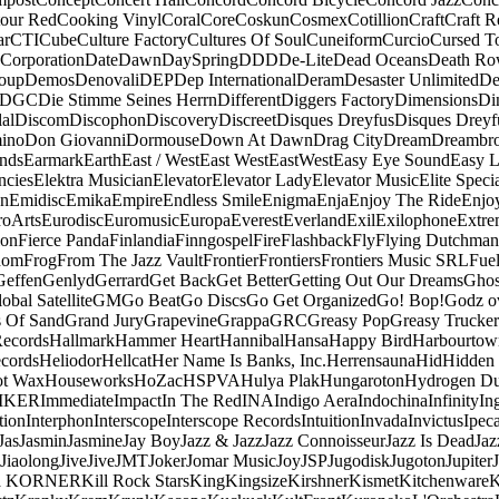
our Red
Cooking Vinyl
Coral
Core
Coskun
Cosmex
Cotillion
Craft
Craft R
ar
CTI
Cube
Culture Factory
Cultures Of Soul
Cuneiform
Curcio
Cursed T
 Corporation
Date
Dawn
DaySpring
DDD
De-Lite
Dead Oceans
Death R
oup
Demos
Denovali
DEP
Dep International
Deram
Desaster Unlimited
De
DGC
Die Stimme Seines Herrn
Different
Diggers Factory
Dimensions
Di
al
Discom
Discophon
Discovery
Discreet
Disques Dreyfus
Disques Dreyf
ino
Don Giovanni
Dormouse
Down At Dawn
Drag City
Dream
Dreambro
nds
Earmark
Earth
East / West
East West
EastWest
Easy Eye Sound
Easy L
ncies
Elektra Musician
Elevator
Elevator Lady
Elevator Music
Elite Speci
an
Emidisc
Emika
Empire
Endless Smile
Enigma
Enja
Enjoy The Ride
Enjo
roArts
Eurodisc
Euromusic
Europa
Everest
Everland
Exil
Exilophone
Extre
ion
Fierce Panda
Finlandia
Finngospel
Fire
Flashback
Fly
Flying Dutchman
dom
Frog
From The Jazz Vault
Frontier
Frontiers
Frontiers Music SRL
Fue
Geffen
Genlyd
Gerrard
Get Back
Get Better
Getting Out Our Dreams
Ghos
obal Satellite
GM
Go Beat
Go Discs
Go Get Organized
Go! Bop!
Godz o
s Of Sand
Grand Jury
Grapevine
Grappa
GRC
Greasy Pop
Greasy Trucker
Records
Hallmark
Hammer Heart
Hannibal
Hansa
Happy Bird
Harbourtow
cords
Heliodor
Hellcat
Her Name Is Banks, Inc.
Herrensauna
Hid
Hidden
t Wax
Houseworks
HoZac
HSPVA
Hulya Plak
Hungaroton
Hydrogen D
MKER
Immediate
Impact
In The Red
INA
Indigo Aera
Indochina
Infinity
In
tion
Interphon
Interscope
Interscope Records
Intuition
Invada
Invictus
Ipec
Jas
Jasmin
Jasmine
Jay Boy
Jazz & Jazz
Jazz Connoisseur
Jazz Is Dead
Jaz
Jiaolong
Jive
Jive
JMT
Joker
Jomar Music
Joy
JSP
Jugodisk
Jugoton
Jupiter
a KORNER
Kill Rock Stars
King
Kingsize
Kirshner
Kismet
Kitchenware
K