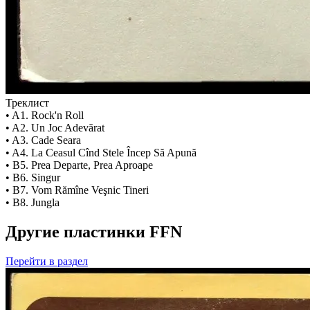
Треклист
• A1. Rock'n Roll
• A2. Un Joc Adevărat
• A3. Cade Seara
• A4. La Ceasul Cînd Stele Încep Să Apună
• B5. Prea Departe, Prea Aproape
• B6. Singur
• B7. Vom Rămîne Veşnic Tineri
• B8. Jungla
Другие пластинки FFN
Перейти
в раздел