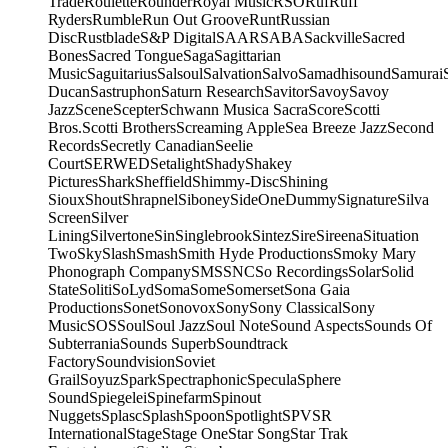
Trade
Roulette
Rounder
Royal Music
RSO
Ruf
Ruff
Ryders
Rumble
Run Out Groove
Runt
Russian
Disc
Rustblade
S&P Digital
SAAR
SABA
Sackville
Sacred
Bones
Sacred Tongue
Saga
Sagittarian
Music
Saguitarius
Salsoul
Salvation
Salvo
Samadhisound
Samurai
Ducan
Sastruphon
Saturn Research
Savitor
Savoy
Savoy
Jazz
Scene
Scepter
Schwann Musica Sacra
Score
Scotti
Bros.
Scotti Brothers
Screaming Apple
Sea Breeze Jazz
Second
Records
Secretly Canadian
Seelie
Court
SERWED
Setalight
Shady
Shakey
Pictures
Shark
Sheffield
Shimmy-Disc
Shining
Sioux
Shout
Shrapnel
Siboney
SideOneDummy
Signature
Silva
Screen
Silver
Lining
Silvertone
Sin
Singlebrook
Sintez
Sire
Sireena
Situation
Two
Sky
Slash
Smash
Smith Hyde Productions
Smoky Mary
Phonograph Company
SMS
SNC
So Recordings
Solar
Solid
State
Soliti
SoLyd
Soma
Some
Somerset
Sona Gaia
Productions
Sonet
Sonovox
Sony
Sony Classical
Sony
Music
SOS
Soul
Soul Jazz
Soul Note
Sound Aspects
Sounds Of
Subterrania
Sounds Superb
Soundtrack
Factory
Soundvision
Soviet
Grail
Soyuz
Spark
Spectraphonic
Specula
Sphere
Sound
Spiegelei
Spinefarm
Spinout
Nuggets
Splasc
Splash
Spoon
Spotlight
SPV
SR
International
Stage
Stage One
Star Song
Star Trak