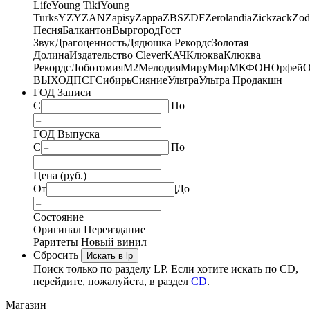
Life
Young Tiki
Young
Turks
YZY
ZAN
Zapisy
Zappa
ZBS
ZDF
Zerolandia
Zickzack
Zod
Песня
Балкантон
Выргород
Гост
Звук
Драгоценность
Дядюшка Рекордс
Золотая
Долина
Издательство Clever
КАЧ
Клюква
Клюква
Рекордс
Лоботомия
М2
Мелодия
МируМир
МКФОН
Орфей
О
ВЫХОД
ПСГ
Сибирь
Сияние
Ультра
Ультра Продакшн
ГОД Записи
С
|
По
ГОД Выпуска
С
|
По
Цена (руб.)
От
|
До
Состояние
Оригинал
Переиздание
Раритеты
Новый винил
Сбросить
Искать в lp
Поиск только по разделу LP. Если хотите искать по CD,
перейдите, пожалуйста, в раздел
CD
.
Магазин