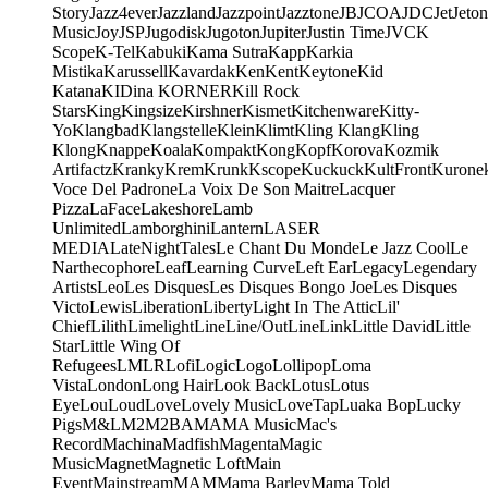
Story
Jazz4ever
Jazzland
Jazzpoint
Jazztone
JB
JCOA
JDC
Jet
Jeton
Music
Joy
JSP
Jugodisk
Jugoton
Jupiter
Justin Time
JVC
K
Scope
K-Tel
Kabuki
Kama Sutra
Kapp
Karkia
Mistika
Karussell
Kavardak
Ken
Kent
Keytone
Kid
Katana
KIDina KORNER
Kill Rock
Stars
King
Kingsize
Kirshner
Kismet
Kitchenware
Kitty-
Yo
Klangbad
Klangstelle
Klein
Klimt
Kling Klang
Kling
Klong
Knappe
Koala
Kompakt
Kong
Kopf
Korova
Kozmik
Artifactz
Kranky
Krem
Krunk
Kscope
Kuckuck
KultFront
Kurone
Voce Del Padrone
La Voix De Son Maitre
Lacquer
Pizza
LaFace
Lakeshore
Lamb
Unlimited
Lamborghini
Lantern
LASER
MEDIA
LateNightTales
Le Chant Du Monde
Le Jazz Cool
Le
Narthecophore
Leaf
Learning Curve
Left Ear
Legacy
Legendary
Artists
Leo
Les Disques
Les Disques Bongo Joe
Les Disques
Victo
Lewis
Liberation
Liberty
Light In The Attic
Lil'
Chief
Lilith
Limelight
Line
Line/OutLine
Link
Little David
Little
Star
Little Wing Of
Refugees
LMLR
Lofi
Logic
Logo
Lollipop
Loma
Vista
London
Long Hair
Look Back
Lotus
Lotus
Eye
Lou
Loud
Love
Lovely Music
LoveTap
Luaka Bop
Lucky
Pigs
M&L
M2
M2BA
MA
MA Music
Mac's
Record
Machina
Madfish
Magenta
Magic
Music
Magnet
Magnetic Loft
Main
Event
Mainstream
MAM
Mama Barley
Mama Told