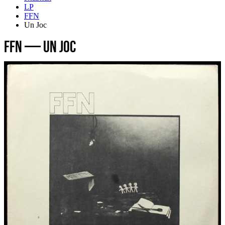
LP
FFN
Un Joc
FFN — Un Joc