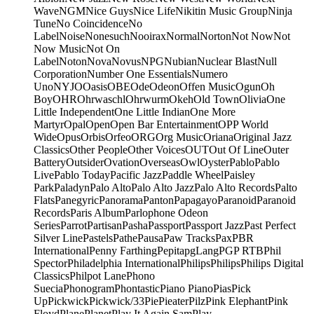
Wave
NGM
Nice Guys
Nice Life
Nikitin Music Group
Ninja
Tune
No Coincidence
No
Label
Noise
Nonesuch
Nooirax
Normal
Norton
Not Now
Not
Now Music
Not On
Label
Noton
Nova
Novus
NPG
Nubian
Nuclear Blast
Null
Corporation
Number One Essentials
Numero
Uno
NYJO
Oasis
OBE
Ode
Odeon
Offen Music
Ogun
Oh
Boy
OHR
Ohrwaschl
Ohrwurm
Okeh
Old Town
Olivia
One
Little Independent
One Little Indian
One More
Martyr
Opal
Open
Open Bar Entertainment
OPP World
Wide
Opus
Orbis
Orfeo
ORG
Org Music
Oriana
Original Jazz
Classics
Other People
Other Voices
OUT
Out Of Line
Outer
Battery
Outsider
Ovation
Overseas
Owl
Oyster
Pablo
Pablo
Live
Pablo Today
Pacific Jazz
Paddle Wheel
Paisley
Park
Paladyn
Palo Alto
Palo Alto Jazz
Palo Alto Records
Palto
Flats
Panegyric
Panorama
Panton
Papagayo
Paranoid
Paranoid
Records
Paris Album
Parlophone Odeon
Series
Parrot
Partisan
Pasha
Passport
Passport Jazz
Past Perfect
Silver Line
Pastels
Pathe
Pausa
Paw Tracks
Pax
PBR
International
Penny Farthing
Pepita
pgLang
PGP RTB
Phil
Spector
Philadelphia International
Philips
Philips
Philips Digital
Classics
Philpot Lane
Phono
Suecia
Phonogram
Phontastic
Piano Piano
Pias
Pick
Up
Pickwick
Pickwick/33
Pie
Pieater
Pilz
Pink Elephant
Pink
Floyd
Plane
Planet
Play It Again Sam
Play