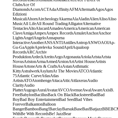
Clubs
Ace Of
Diamonds
Acorn
ACT
Ada
Affinity
AFM
Aftermath
Agos
Agos
Edizioni
Musicali
Ahorn
Aircheology
Akarma
Ala
Aladin
Alien
Aliso
Aliso
Music
All Life
All Round Trading
Alligator
Alternative
Tentacles
Alto
Alucard
Amadeo
America
American
American
Clave
Amiga
Ampex
Ampex Records
Amulet
Anchor
Anchor
Lights
Angel
Angelo
Annapurna
Interactive
Another
ANS
ANTI
Antilles
Antrop
ANWO
AOI
Ap-
Gu-Ga
Apple
Aprelevka Sound
April
Aqualoop
Records
ARC
Archiv
Produktion
Ardeck
Areito
Argo
Argonauta
Ariola
Arista
Arista
Novus
Ariston
Arma
Armed
Arston
Art
Artist House
Artists
House
Artone
Arts & Crafts
As
Astan
Asthmatic
Kitty
Astralwerk
Asylum
At The Movies
ATCO
Atlantic
75
Atlantic Curve
Atlas
Atlas
Artists
ATO
Atomhenge
Attaca
Attic
Attlaxeras
Audio
Clarity
Audio
Platter
Augogo
Aural
Avatar
AVCO
Avenue
Awal
Aware
Axis
B.
Free
Babylon
Bacillus
Back On Black
Backstreet
Bad
Bad
Boy
Bad Boy Entertainment
Bad Seed
Bad Vibes
Forever
Balkanton
Balloon
Banger
Bamboo
Bang!
Barclay
Barsuk
Base
Basf
Batjazz
BBE
BC
With
Be With Records
Be! Jazz
Bear