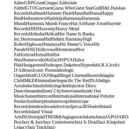
Sabre
GRP
Grunt
Gruppo Editoriale
Fabbri
GTO
Guerssen
Guess Who
Guest Star
Gull
H&L
Haishan
Records
Hallmark
Hammer Heart
Hannibal
Hansa
Happy
Bird
Harbourtown
Harlekijn
Harmonia
Harmonia
Mundi
Harmonia Mundi France
Hat Art
Haute Areal
Hayride
Records
HBS
Heavenly
Heavy Metal
Records
Heliodor
Hellcat
Her Name Is Banks,
Inc.
Herrensauna
Hid
Hidden Harmony
High
Roller
Highway
Himalaya
His Master's Voice
Hit
Parade
HNE
Hollywood
Homestead
Hor
Zu
Horizon
Horzu
Hot
Hot
Wax
Houseworks
HoZac
HSPVA
Hulya
Plak
Hungaroton
Hydrogen Dukebox
Hyperdub
I.R.S.
Ice
Ici
D'Ailleurs
Iconic Promo
Ideologic
Organ
Idiot
IGLOO
Illegal
Illegal Cinema
Illusion
Imagine
Club
IMKER
Immediate
Impact
In The Red
INA
Indigo
Aera
Indochina
Infinity
Ingo
Init
Injection Disco
Dance
Innamind
Inner City
Innervision
Inside Out
Music
Instant
Intercord
International
International Polydor
Production
Interphon
Interscope
Interscope
Records
Intuition
Invada
Invictus
Ipecac
IRS
Isabel
Island
Records
Island Visual
Arts
ISO
Isotopia
ITM
J
J&R
Jagjaguwar
Jakarta
Janus
JAPO
JARO
Boy
Jazz & Jazz
Jazz Connoisseur
Jazz Is Dead
Jazz Kings
Jazz
Legacy
Jazz Track
Jazz-