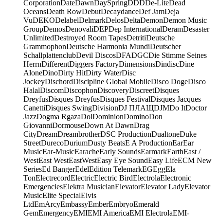
Corporation
Date
Dawn
DaySpring
DDD
De-Lite
Dead
Oceans
Death Row
Debut
Decaydance
Def Jam
Deja
Vu
DEKO
Delabel
Delmark
Delos
Delta
Demon
Demon Music
Group
Demos
Denovali
DEP
Dep International
Deram
Desaster
Unlimited
Destroyed Room Tapes
Detriti
Deutsche
Grammophon
Deutsche Harmonia Mundi
Deutscher
Schallplattenclub
Devil Discos
DFA
DGC
Die Stimme Seines
Herrn
Different
Diggers Factory
Dimensions
Dindisc
Dine
Alone
Dino
Dirty Hit
Dirty Water
Disc
Jockey
Dischord
Discipline Global Mobile
Disco Doge
Disco
Halal
Discom
Discophon
Discovery
Discreet
Disques
Dreyfus
Disques Dreyfus
Disques Festival
Disques Jacques
Canetti
Disques Swing
Division
DJ ПЛАЩ
DJM
Do It
Doctor
Jazz
Dogma Rgaza
Dol
Dominion
Domino
Don
Giovanni
Dormouse
Down At Dawn
Drag
City
Dream
Dreambrother
DSC Production
Dualtone
Duke
Street
Dureco
Durium
Dusty Beats
E A Production
Ear
Ear
Music
Ear-Music
Earache
Early Sounds
Earmark
Earth
East /
West
East West
EastWest
Easy Eye Sound
Easy Life
ECM New
Series
Ed Banger
Edel
Edition Telemark
EG
Egg
Ela
Ton
Electrecord
Electric
Electric Bird
Electrola
Electronic
Emergencies
Elektra Musician
Elevator
Elevator Lady
Elevator
Music
Elite Special
Elvis
Ltd
EmArcy
Embassy
Ember
Embryo
Emerald
Gem
Emergency
EMI
EMI America
EMI Electrola
EMI-