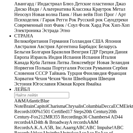
Авангард / Индастриал
Блюз
Детские пластинки
Джаз
Диско
Инди / Альтернатива
Классика
Краутрок
Метал
Неосоул
Новая волна
Панк / Нью вейв
Поп
Прог / Арт
Психоделик / Гараж
Регги
Рок
Русский рок
Саундтреки
Современный поп
Фанк / Соул
Фолк
Хард Рок
Хип-Хоп
Электроника
Эстрада
Этно
СТРАНА
Великобритания
Германия
Голландия
США
Япония
Австралия
Австрия
Аргентина
Барбадос
Беларусь
Бельгия
Болгария
Бразилия
Венгрия
ГДР
Греция
Дания
Европа
Израиль
Индия
Испания
Испания
Италия
Канада
Куба
Латвия
Литва
Люксембург
Новая Зеландия
Норвегия
Польша
Португалия
Россия
Румыния
Сербия
Словения
СССР
Тайвань
Турция
Финляндия
Франция
Хорватия
Чехия
Чехия
Чили
Швейцария
Швеция
Эстония
Югославия
Южная Корея
Ямайка
ЛЕЙБЛ
A&M
Atlantic
Blue
Note
Brain
Capitol
Charisma
Chrysalis
Columbia
Decca
ECM
Elek
Records
100%
1501 Certified
17 Steps
20th Century
20th
Century-Fox
21
2MR
355 Recordings
36 Chambers
4 AD
44
records
4AD
4th & Broadway
A records
A&M
Records
A.K.A.
A5B, Inc.
Aaarrg
ABC
ABC Impulse!
ABC
Records
Abkco
Absinthe
Abstrakce
Ace
Ace Fu
Ace of