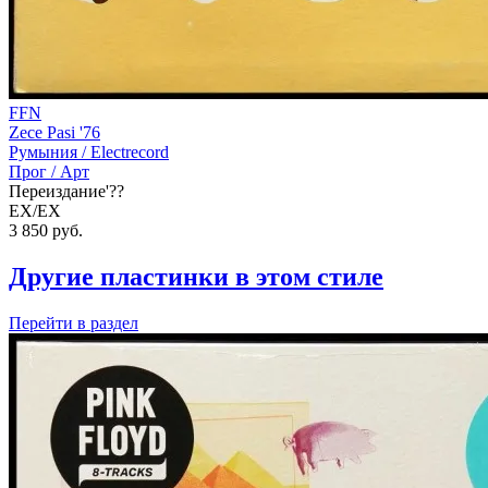
FFN
Zece Pasi '76
Румыния /
Electrecord
Прог / Арт
Переиздание'??
EX/EX
3 850
руб.
Другие пластинки в этом стиле
Перейти
в раздел