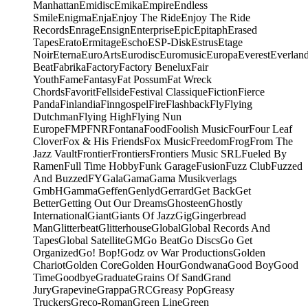
Manhattan
Emidisc
Emika
Empire
Endless
Smile
Enigma
Enja
Enjoy The Ride
Enjoy The Ride
Records
Enrage
Ensign
Enterprise
Epic
Epitaph
Erased
Tapes
Erato
Ermitage
Escho
ESP-Disk
Estrus
Etage
Noir
Eterna
EuroArts
Eurodisc
Euromusic
Europa
Everest
Everlan
Beat
Fabrika
Factory
Factory Benelux
Fair
Youth
Fame
Fantasy
Fat Possum
Fat Wreck
Chords
Favorit
Fellside
Festival Classique
Fiction
Fierce
Panda
Finlandia
Finngospel
Fire
Flashback
Fly
Flying
Dutchman
Flying High
Flying Nun
Europe
FMP
FNR
Fontana
Food
Foolish Music
Four
Four Leaf
Clover
Fox & His Friends
Fox Music
Freedom
Frog
From The
Jazz Vault
Frontier
Frontiers
Frontiers Music SRL
Fueled By
Ramen
Full Time Hobby
Funk Garage
Fusion
Fuzz Club
Fuzzed
And Buzzed
FY
Gala
Gama
Gama Musikverlags
GmbH
Gamma
Geffen
Genlyd
Gerrard
Get Back
Get
Better
Getting Out Our Dreams
Ghosteen
Ghostly
International
Giant
Giants Of Jazz
Gig
Gingerbread
Man
Glitterbeat
Glitterhouse
Global
Global Records And
Tapes
Global Satellite
GM
Go Beat
Go Discs
Go Get
Organized
Go! Bop!
Godz ov War Productions
Golden
Chariot
Golden Core
Golden Hour
Gondwana
Good Boy
Good
Time
Goodbye
Graduate
Grains Of Sand
Grand
Jury
Grapevine
Grappa
GRC
Greasy Pop
Greasy
Truckers
Greco-Roman
Green Line
Green