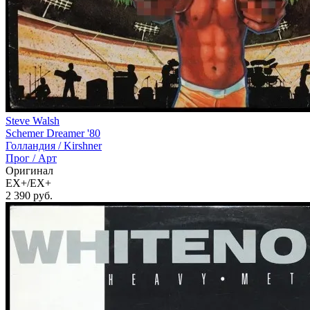
Steve Walsh
Schemer Dreamer '80
Голландия /
Kirshner
Прог / Арт
Оригинал
EX+/EX+
2 390
руб.