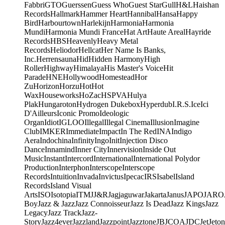
Fabbri
GTO
Guerssen
Guess Who
Guest Star
Gull
H&L
Haishan
Records
Hallmark
Hammer Heart
Hannibal
Hansa
Happy
Bird
Harbourtown
Harlekijn
Harmonia
Harmonia
Mundi
Harmonia Mundi France
Hat Art
Haute Areal
Hayride
Records
HBS
Heavenly
Heavy Metal
Records
Heliodor
Hellcat
Her Name Is Banks,
Inc.
Herrensauna
Hid
Hidden Harmony
High
Roller
Highway
Himalaya
His Master's Voice
Hit
Parade
HNE
Hollywood
Homestead
Hor
Zu
Horizon
Horzu
Hot
Hot
Wax
Houseworks
HoZac
HSPVA
Hulya
Plak
Hungaroton
Hydrogen Dukebox
Hyperdub
I.R.S.
Ice
Ici
D'Ailleurs
Iconic Promo
Ideologic
Organ
Idiot
IGLOO
Illegal
Illegal Cinema
Illusion
Imagine
Club
IMKER
Immediate
Impact
In The Red
INA
Indigo
Aera
Indochina
Infinity
Ingo
Init
Injection Disco
Dance
Innamind
Inner City
Innervision
Inside Out
Music
Instant
Intercord
International
International Polydor
Production
Interphon
Interscope
Interscope
Records
Intuition
Invada
Invictus
Ipecac
IRS
Isabel
Island
Records
Island Visual
Arts
ISO
Isotopia
ITM
J
J&R
Jagjaguwar
Jakarta
Janus
JAPO
JARO
Boy
Jazz & Jazz
Jazz Connoisseur
Jazz Is Dead
Jazz Kings
Jazz
Legacy
Jazz Track
Jazz-
Story
Jazz4ever
Jazzland
Jazzpoint
Jazztone
JB
JCOA
JDC
Jet
Jeton