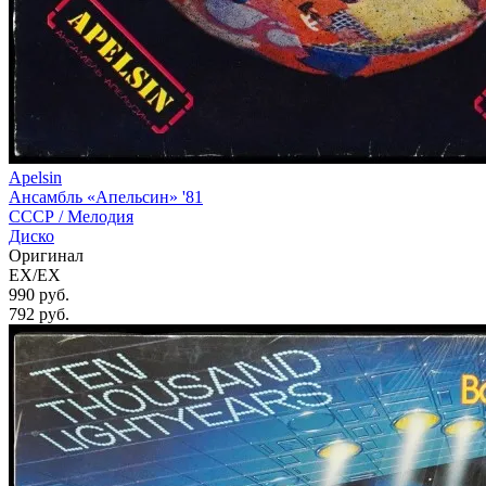
Apelsin
Ансамбль «Апельсин» '81
СССР /
Мелодия
Диско
Оригинал
EX/EX
990 руб.
792
руб.