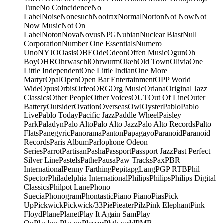
Tune
No Coincidence
No
Label
Noise
Nonesuch
Nooirax
Normal
Norton
Not Now
Not
Now Music
Not On
Label
Noton
Nova
Novus
NPG
Nubian
Nuclear Blast
Null
Corporation
Number One Essentials
Numero
Uno
NYJO
Oasis
OBE
Ode
Odeon
Offen Music
Ogun
Oh
Boy
OHR
Ohrwaschl
Ohrwurm
Okeh
Old Town
Olivia
One
Little Independent
One Little Indian
One More
Martyr
Opal
Open
Open Bar Entertainment
OPP World
Wide
Opus
Orbis
Orfeo
ORG
Org Music
Oriana
Original Jazz
Classics
Other People
Other Voices
OUT
Out Of Line
Outer
Battery
Outsider
Ovation
Overseas
Owl
Oyster
Pablo
Pablo
Live
Pablo Today
Pacific Jazz
Paddle Wheel
Paisley
Park
Paladyn
Palo Alto
Palo Alto Jazz
Palo Alto Records
Palto
Flats
Panegyric
Panorama
Panton
Papagayo
Paranoid
Paranoid
Records
Paris Album
Parlophone Odeon
Series
Parrot
Partisan
Pasha
Passport
Passport Jazz
Past Perfect
Silver Line
Pastels
Pathe
Pausa
Paw Tracks
Pax
PBR
International
Penny Farthing
Pepita
pgLang
PGP RTB
Phil
Spector
Philadelphia International
Philips
Philips
Philips Digital
Classics
Philpot Lane
Phono
Suecia
Phonogram
Phontastic
Piano Piano
Pias
Pick
Up
Pickwick
Pickwick/33
Pie
Pieater
Pilz
Pink Elephant
Pink
Floyd
Plane
Planet
Play It Again Sam
Play
On
Playboy
Playon
Plesser
Plstk wrld
PMB