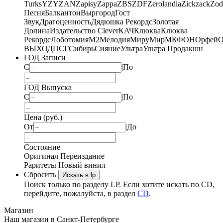
Turks
YZY
ZAN
Zapisy
Zappa
ZBS
ZDF
Zerolandia
Zickzack
Zod
Песня
Балкантон
Выргород
Гост
Звук
Драгоценность
Дядюшка Рекордс
Золотая
Долина
Издательство Clever
КАЧ
Клюква
Клюква
Рекордс
Лоботомия
М2
Мелодия
МируМир
МКФОН
Орфей
О
ВЫХОД
ПСГ
Сибирь
Сияние
Ультра
Ультра Продакшн
ГОД Записи
С
|
По
ГОД Выпуска
С
|
По
Цена (руб.)
От
|
До
Состояние
Оригинал
Переиздание
Раритеты
Новый винил
Сбросить
Искать в lp
Поиск только по разделу LP. Если хотите искать по CD,
перейдите, пожалуйста, в раздел
CD
.
Магазин
Наш магазин в Санкт-Петербурге