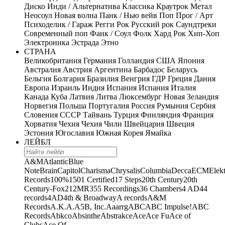
Диско
Инди / Альтернатива
Классика
Краутрок
Метал
Неосоул
Новая волна
Панк / Нью вейв
Поп
Прог / Арт
Психоделик / Гараж
Регги
Рок
Русский рок
Саундтреки
Современный поп
Фанк / Соул
Фолк
Хард Рок
Хип-Хоп
Электроника
Эстрада
Этно
СТРАНА
Великобритания
Германия
Голландия
США
Япония
Австралия
Австрия
Аргентина
Барбадос
Беларусь
Бельгия
Болгария
Бразилия
Венгрия
ГДР
Греция
Дания
Европа
Израиль
Индия
Испания
Испания
Италия
Канада
Куба
Латвия
Литва
Люксембург
Новая Зеландия
Норвегия
Польша
Португалия
Россия
Румыния
Сербия
Словения
СССР
Тайвань
Турция
Финляндия
Франция
Хорватия
Чехия
Чехия
Чили
Швейцария
Швеция
Эстония
Югославия
Южная Корея
Ямайка
ЛЕЙБЛ
A&M
Atlantic
Blue
Note
Brain
Capitol
Charisma
Chrysalis
Columbia
Decca
ECM
Elek
Records
100%
1501 Certified
17 Steps
20th Century
20th
Century-Fox
21
2MR
355 Recordings
36 Chambers
4 AD
44
records
4AD
4th & Broadway
A records
A&M
Records
A.K.A.
A5B, Inc.
Aaarrg
ABC
ABC Impulse!
ABC
Records
Abkco
Absinthe
Abstrakce
Ace
Ace Fu
Ace of
Clubs
Ace Of