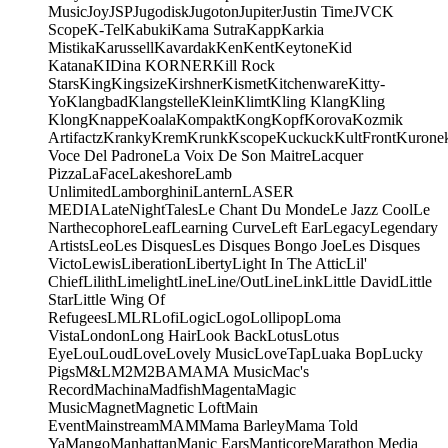
Music
Joy
JSP
Jugodisk
Jugoton
Jupiter
Justin Time
JVC
K
Scope
K-Tel
Kabuki
Kama Sutra
Kapp
Karkia
Mistika
Karussell
Kavardak
Ken
Kent
Keytone
Kid
Katana
KIDina KORNER
Kill Rock
Stars
King
Kingsize
Kirshner
Kismet
Kitchenware
Kitty-
Yo
Klangbad
Klangstelle
Klein
Klimt
Kling Klang
Kling
Klong
Knappe
Koala
Kompakt
Kong
Kopf
Korova
Kozmik
Artifactz
Kranky
Krem
Krunk
Kscope
Kuckuck
KultFront
Kurone
Voce Del Padrone
La Voix De Son Maitre
Lacquer
Pizza
LaFace
Lakeshore
Lamb
Unlimited
Lamborghini
Lantern
LASER
MEDIA
LateNightTales
Le Chant Du Monde
Le Jazz Cool
Le
Narthecophore
Leaf
Learning Curve
Left Ear
Legacy
Legendary
Artists
Leo
Les Disques
Les Disques Bongo Joe
Les Disques
Victo
Lewis
Liberation
Liberty
Light In The Attic
Lil'
Chief
Lilith
Limelight
Line
Line/OutLine
Link
Little David
Little
Star
Little Wing Of
Refugees
LMLR
Lofi
Logic
Logo
Lollipop
Loma
Vista
London
Long Hair
Look Back
Lotus
Lotus
Eye
Lou
Loud
Love
Lovely Music
LoveTap
Luaka Bop
Lucky
Pigs
M&L
M2
M2BA
MA
MA Music
Mac's
Record
Machina
Madfish
Magenta
Magic
Music
Magnet
Magnetic Loft
Main
Event
Mainstream
MAM
Mama Barley
Mama Told
Ya
Mango
Manhattan
Manic Ears
Manticore
Marathon Media