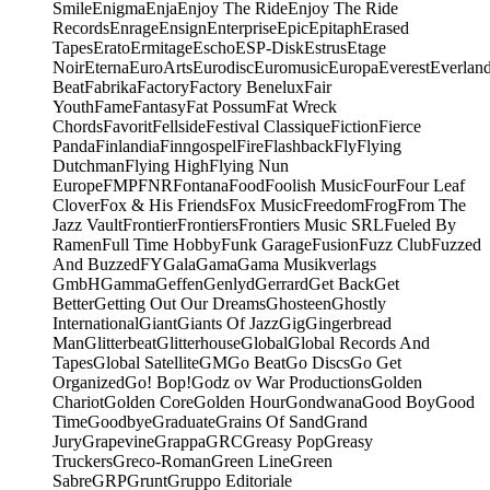
Smile
Enigma
Enja
Enjoy The Ride
Enjoy The Ride
Records
Enrage
Ensign
Enterprise
Epic
Epitaph
Erased
Tapes
Erato
Ermitage
Escho
ESP-Disk
Estrus
Etage
Noir
Eterna
EuroArts
Eurodisc
Euromusic
Europa
Everest
Everlan
Beat
Fabrika
Factory
Factory Benelux
Fair
Youth
Fame
Fantasy
Fat Possum
Fat Wreck
Chords
Favorit
Fellside
Festival Classique
Fiction
Fierce
Panda
Finlandia
Finngospel
Fire
Flashback
Fly
Flying
Dutchman
Flying High
Flying Nun
Europe
FMP
FNR
Fontana
Food
Foolish Music
Four
Four Leaf
Clover
Fox & His Friends
Fox Music
Freedom
Frog
From The
Jazz Vault
Frontier
Frontiers
Frontiers Music SRL
Fueled By
Ramen
Full Time Hobby
Funk Garage
Fusion
Fuzz Club
Fuzzed
And Buzzed
FY
Gala
Gama
Gama Musikverlags
GmbH
Gamma
Geffen
Genlyd
Gerrard
Get Back
Get
Better
Getting Out Our Dreams
Ghosteen
Ghostly
International
Giant
Giants Of Jazz
Gig
Gingerbread
Man
Glitterbeat
Glitterhouse
Global
Global Records And
Tapes
Global Satellite
GM
Go Beat
Go Discs
Go Get
Organized
Go! Bop!
Godz ov War Productions
Golden
Chariot
Golden Core
Golden Hour
Gondwana
Good Boy
Good
Time
Goodbye
Graduate
Grains Of Sand
Grand
Jury
Grapevine
Grappa
GRC
Greasy Pop
Greasy
Truckers
Greco-Roman
Green Line
Green
Sabre
GRP
Grunt
Gruppo Editoriale