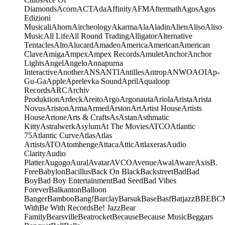
Diamonds
Acorn
ACT
Ada
Affinity
AFM
Aftermath
Agos
Agos
Edizioni
Musicali
Ahorn
Aircheology
Akarma
Ala
Aladin
Alien
Aliso
Aliso
Music
All Life
All Round Trading
Alligator
Alternative
Tentacles
Alto
Alucard
Amadeo
America
American
American
Clave
Amiga
Ampex
Ampex Records
Amulet
Anchor
Anchor
Lights
Angel
Angelo
Annapurna
Interactive
Another
ANS
ANTI
Antilles
Antrop
ANWO
AOI
Ap-
Gu-Ga
Apple
Aprelevka Sound
April
Aqualoop
Records
ARC
Archiv
Produktion
Ardeck
Areito
Argo
Argonauta
Ariola
Arista
Arista
Novus
Ariston
Arma
Armed
Arston
Art
Artist House
Artists
House
Artone
Arts & Crafts
As
Astan
Asthmatic
Kitty
Astralwerk
Asylum
At The Movies
ATCO
Atlantic
75
Atlantic Curve
Atlas
Atlas
Artists
ATO
Atomhenge
Attaca
Attic
Attlaxeras
Audio
Clarity
Audio
Platter
Augogo
Aural
Avatar
AVCO
Avenue
Awal
Aware
Axis
B.
Free
Babylon
Bacillus
Back On Black
Backstreet
Bad
Bad
Boy
Bad Boy Entertainment
Bad Seed
Bad Vibes
Forever
Balkanton
Balloon
Banger
Bamboo
Bang!
Barclay
Barsuk
Base
Basf
Batjazz
BBE
BC
With
Be With Records
Be! Jazz
Bear
Family
Bearsville
Beatrocket
Because
Because Music
Beggars