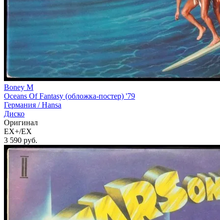
Boney M
Oceans Of Fantasy (обложка-постер) '79
Германия /
Hansa
Диско
Оригинал
EX+/EX
3 590
руб.