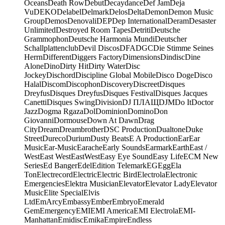
Oceans
Death Row
Debut
Decaydance
Def Jam
Deja
Vu
DEKO
Delabel
Delmark
Delos
Delta
Demon
Demon Music
Group
Demos
Denovali
DEP
Dep International
Deram
Desaster
Unlimited
Destroyed Room Tapes
Detriti
Deutsche
Grammophon
Deutsche Harmonia Mundi
Deutscher
Schallplattenclub
Devil Discos
DFA
DGC
Die Stimme Seines
Herrn
Different
Diggers Factory
Dimensions
Dindisc
Dine
Alone
Dino
Dirty Hit
Dirty Water
Disc
Jockey
Dischord
Discipline Global Mobile
Disco Doge
Disco
Halal
Discom
Discophon
Discovery
Discreet
Disques
Dreyfus
Disques Dreyfus
Disques Festival
Disques Jacques
Canetti
Disques Swing
Division
DJ ПЛАЩ
DJM
Do It
Doctor
Jazz
Dogma Rgaza
Dol
Dominion
Domino
Don
Giovanni
Dormouse
Down At Dawn
Drag
City
Dream
Dreambrother
DSC Production
Dualtone
Duke
Street
Dureco
Durium
Dusty Beats
E A Production
Ear
Ear
Music
Ear-Music
Earache
Early Sounds
Earmark
Earth
East /
West
East West
EastWest
Easy Eye Sound
Easy Life
ECM New
Series
Ed Banger
Edel
Edition Telemark
EG
Egg
Ela
Ton
Electrecord
Electric
Electric Bird
Electrola
Electronic
Emergencies
Elektra Musician
Elevator
Elevator Lady
Elevator
Music
Elite Special
Elvis
Ltd
EmArcy
Embassy
Ember
Embryo
Emerald
Gem
Emergency
EMI
EMI America
EMI Electrola
EMI-
Manhattan
Emidisc
Emika
Empire
Endless