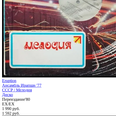
Eruption
Ансамбль Ирапшн '77
СССР /
Мелодия
Диско
Переиздание'80
EX/EX
1 990 руб.
1 592
руб.