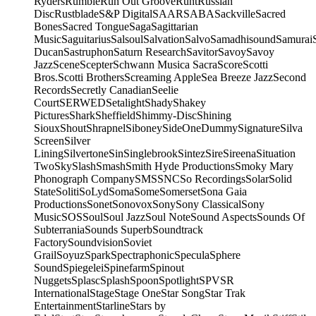
Ryders
Rumble
Run Out Groove
Runt
Russian
Disc
Rustblade
S&P Digital
SAAR
SABA
Sackville
Sacred
Bones
Sacred Tongue
Saga
Sagittarian
Music
Saguitarius
Salsoul
Salvation
Salvo
Samadhisound
Samurai
Ducan
Sastruphon
Saturn Research
Savitor
Savoy
Savoy
Jazz
Scene
Scepter
Schwann Musica Sacra
Score
Scotti
Bros.
Scotti Brothers
Screaming Apple
Sea Breeze Jazz
Second
Records
Secretly Canadian
Seelie
Court
SERWED
Setalight
Shady
Shakey
Pictures
Shark
Sheffield
Shimmy-Disc
Shining
Sioux
Shout
Shrapnel
Siboney
SideOneDummy
Signature
Silva
Screen
Silver
Lining
Silvertone
Sin
Singlebrook
Sintez
Sire
Sireena
Situation
Two
Sky
Slash
Smash
Smith Hyde Productions
Smoky Mary
Phonograph Company
SMS
SNC
So Recordings
Solar
Solid
State
Soliti
SoLyd
Soma
Some
Somerset
Sona Gaia
Productions
Sonet
Sonovox
Sony
Sony Classical
Sony
Music
SOS
Soul
Soul Jazz
Soul Note
Sound Aspects
Sounds Of
Subterrania
Sounds Superb
Soundtrack
Factory
Soundvision
Soviet
Grail
Soyuz
Spark
Spectraphonic
Specula
Sphere
Sound
Spiegelei
Spinefarm
Spinout
Nuggets
Splasc
Splash
Spoon
Spotlight
SPV
SR
International
Stage
Stage One
Star Song
Star Trak
Entertainment
Starline
Stars by