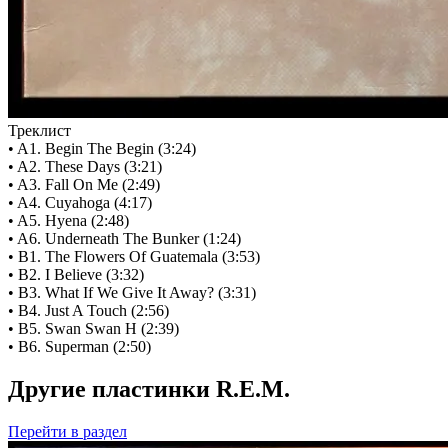
Треклист
• A1. Begin The Begin (3:24)
• A2. These Days (3:21)
• A3. Fall On Me (2:49)
• A4. Cuyahoga (4:17)
• A5. Hyena (2:48)
• A6. Underneath The Bunker (1:24)
• B1. The Flowers Of Guatemala (3:53)
• B2. I Believe (3:32)
• B3. What If We Give It Away? (3:31)
• B4. Just A Touch (2:56)
• B5. Swan Swan H (2:39)
• B6. Superman (2:50)
Другие пластинки R.E.M.
Перейти
в раздел