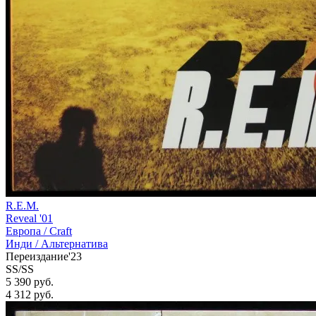
R.E.M.
Reveal '01
Европа /
Craft
Инди / Альтернатива
Переиздание'23
SS/SS
5 390 руб.
4 312
руб.