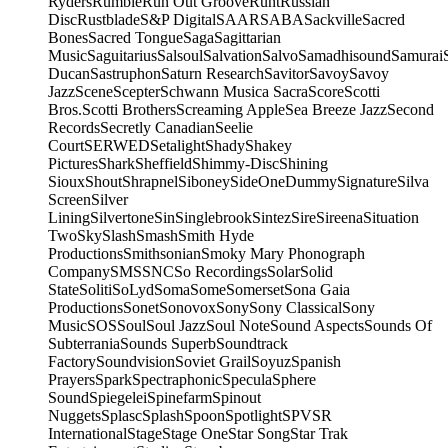
Ryders
Rumble
Run Out Groove
Runt
Russian
Disc
Rustblade
S&P Digital
SAAR
SABA
Sackville
Sacred
Bones
Sacred Tongue
Saga
Sagittarian
Music
Saguitarius
Salsoul
Salvation
Salvo
Samadhisound
Samurai
Ducan
Sastruphon
Saturn Research
Savitor
Savoy
Savoy
Jazz
Scene
Scepter
Schwann Musica Sacra
Score
Scotti
Bros.
Scotti Brothers
Screaming Apple
Sea Breeze Jazz
Second
Records
Secretly Canadian
Seelie
Court
SERWED
Setalight
Shady
Shakey
Pictures
Shark
Sheffield
Shimmy-Disc
Shining
Sioux
Shout
Shrapnel
Siboney
SideOneDummy
Signature
Silva
Screen
Silver
Lining
Silvertone
Sin
Singlebrook
Sintez
Sire
Sireena
Situation
Two
Sky
Slash
Smash
Smith Hyde
Productions
Smithsonian
Smoky Mary Phonograph
Company
SMS
SNC
So Recordings
Solar
Solid
State
Soliti
SoLyd
Soma
Some
Somerset
Sona Gaia
Productions
Sonet
Sonovox
Sony
Sony Classical
Sony
Music
SOS
Soul
Soul Jazz
Soul Note
Sound Aspects
Sounds Of
Subterrania
Sounds Superb
Soundtrack
Factory
Soundvision
Soviet Grail
Soyuz
Spanish
Prayers
Spark
Spectraphonic
Specula
Sphere
Sound
Spiegelei
Spinefarm
Spinout
Nuggets
Splasc
Splash
Spoon
Spotlight
SPV
SR
International
Stage
Stage One
Star Song
Star Trak