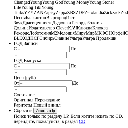
Changed
Young
Young God
Young Money
Young Stoner
Life
Young Tiki
Young
Turks
YZY
ZAN
Zapisy
Zappa
ZBS
ZDF
Zerolandia
Zickzack
Zod
Песня
Балкантон
Выргород
Гост
Звук
Драгоценность
Дядюшка Рекордс
Золотая
Долина
Издательство Clever
КАЧ
Клюква
Клюква
Рекордс
Лоботомия
М2
Мелодия
МируМир
МКФОН
Орфей
О
ВЫХОД
ПСГ
Сибирь
Сияние
Ультра
Ультра Продакшн
ГОД Записи
С
|
По
ГОД Выпуска
С
|
По
Цена (руб.)
От
|
До
Состояние
Оригинал
Переиздание
Раритеты
Новый винил
Сбросить
Искать в lp
Поиск только по разделу LP. Если хотите искать по CD,
перейдите, пожалуйста, в раздел
CD
.