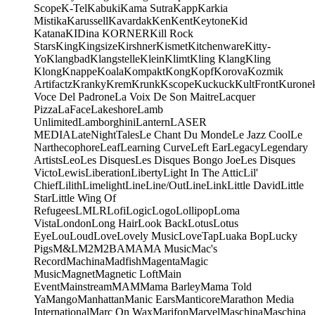
Scope
K-Tel
Kabuki
Kama Sutra
Kapp
Karkia
Mistika
Karussell
Kavardak
Ken
Kent
Keytone
Kid
Katana
KIDina KORNER
Kill Rock
Stars
King
Kingsize
Kirshner
Kismet
Kitchenware
Kitty-
Yo
Klangbad
Klangstelle
Klein
Klimt
Kling Klang
Kling
Klong
Knappe
Koala
Kompakt
Kong
Kopf
Korova
Kozmik
Artifactz
Kranky
Krem
Krunk
Kscope
Kuckuck
KultFront
Kurone
Voce Del Padrone
La Voix De Son Maitre
Lacquer
Pizza
LaFace
Lakeshore
Lamb
Unlimited
Lamborghini
Lantern
LASER
MEDIA
LateNightTales
Le Chant Du Monde
Le Jazz Cool
Le
Narthecophore
Leaf
Learning Curve
Left Ear
Legacy
Legendary
Artists
Leo
Les Disques
Les Disques Bongo Joe
Les Disques
Victo
Lewis
Liberation
Liberty
Light In The Attic
Lil'
Chief
Lilith
Limelight
Line
Line/OutLine
Link
Little David
Little
Star
Little Wing Of
Refugees
LMLR
Lofi
Logic
Logo
Lollipop
Loma
Vista
London
Long Hair
Look Back
Lotus
Lotus
Eye
Lou
Loud
Love
Lovely Music
LoveTap
Luaka Bop
Lucky
Pigs
M&L
M2
M2BA
MA
MA Music
Mac's
Record
Machina
Madfish
Magenta
Magic
Music
Magnet
Magnetic Loft
Main
Event
Mainstream
MAM
Mama Barley
Mama Told
Ya
Mango
Manhattan
Manic Ears
Manticore
Marathon Media
International
Marc On Wax
Marifon
Marvel
Maschina
Maschina