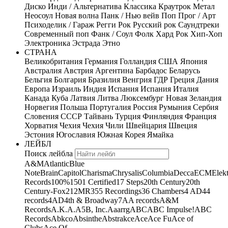
Диско
Инди / Альтернатива
Классика
Краутрок
Метал
Неосоул
Новая волна
Панк / Нью вейв
Поп
Прог / Арт
Психоделик / Гараж
Регги
Рок
Русский рок
Саундтреки
Современный поп
Фанк / Соул
Фолк
Хард Рок
Хип-Хоп
Электроника
Эстрада
Этно
СТРАНА
Великобритания
Германия
Голландия
США
Япония
Австралия
Австрия
Аргентина
Барбадос
Беларусь
Бельгия
Болгария
Бразилия
Венгрия
ГДР
Греция
Дания
Европа
Израиль
Индия
Испания
Испания
Италия
Канада
Куба
Латвия
Литва
Люксембург
Новая Зеландия
Норвегия
Польша
Португалия
Россия
Румыния
Сербия
Словения
СССР
Тайвань
Турция
Финляндия
Франция
Хорватия
Чехия
Чехия
Чили
Швейцария
Швеция
Эстония
Югославия
Южная Корея
Ямайка
ЛЕЙБЛ
Поиск лейбла
A&M
Atlantic
Blue
Note
Brain
Capitol
Charisma
Chrysalis
Columbia
Decca
ECM
Elek
Records
100%
1501 Certified
17 Steps
20th Century
20th
Century-Fox
21
2MR
355 Recordings
36 Chambers
4 AD
44
records
4AD
4th & Broadway
7A
A records
A&M
Records
A.K.A.
A5B, Inc.
Aaarrg
ABC
ABC Impulse!
ABC
Records
Abkco
Absinthe
Abstrakce
Ace
Ace Fu
Ace of
Clubs
Ace Of