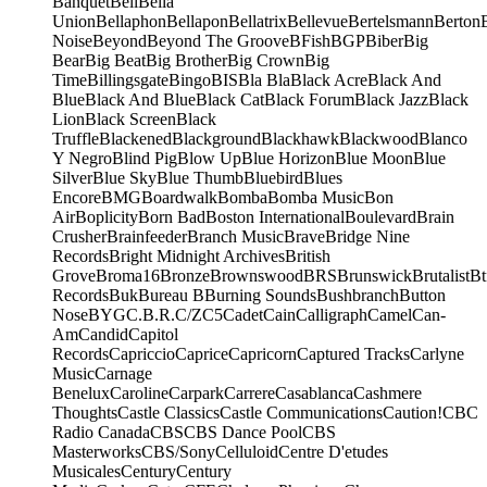
Banquet
Bell
Bella
Union
Bellaphon
Bellapon
Bellatrix
Bellevue
Bertelsmann
Berton
Noise
Beyond
Beyond The Groove
BFish
BGP
Biber
Big
Bear
Big Beat
Big Brother
Big Crown
Big
Time
Billingsgate
Bingo
BIS
Bla Bla
Black Acre
Black And
Blue
Black And Blue
Black Cat
Black Forum
Black Jazz
Black
Lion
Black Screen
Black
Truffle
Blackened
Blackground
Blackhawk
Blackwood
Blanco
Y Negro
Blind Pig
Blow Up
Blue Horizon
Blue Moon
Blue
Silver
Blue Sky
Blue Thumb
Bluebird
Blues
Encore
BMG
Boardwalk
Bomba
Bomba Music
Bon
Air
Boplicity
Born Bad
Boston International
Boulevard
Brain
Crusher
Brainfeeder
Branch Music
Brave
Bridge Nine
Records
Bright Midnight Archives
British
Grove
Broma16
Bronze
Brownswood
BRS
Brunswick
Brutalist
Bt
Records
Buk
Bureau B
Burning Sounds
Bushbranch
Button
Nose
BYG
C.B.R.
C/Z
C5
Cadet
Cain
Calligraph
Camel
Can-
Am
Candid
Capitol
Records
Capriccio
Caprice
Capricorn
Captured Tracks
Carlyne
Music
Carnage
Benelux
Caroline
Carpark
Carrere
Casablanca
Cashmere
Thoughts
Castle Classics
Castle Communications
Caution!
CBC
Radio Canada
CBS
CBS Dance Pool
CBS
Masterworks
CBS/Sony
Celluloid
Centre D'etudes
Musicales
Century
Century