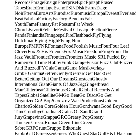
Records
Enrage
Ensign
Enterprise
Epic
Epitaph
Erased
Tapes
Erato
Ermitage
Escho
ESP-Disk
Estrus
Etage
Noir
Eterna
EuroArts
Eurodisc
Euromusic
Europa
Everest
Everlan
Beat
Fabrika
Factory
Factory Benelux
Fair
Youth
Fame
Fantasy
Fat Possum
Fat Wreck
Chords
Favorit
Fellside
Festival Classique
Fiction
Fierce
Panda
Finlandia
Finngospel
Fire
Flashback
Fly
Flying
Dutchman
Flying High
Flying Nun
Europe
FMP
FNR
Fontana
Food
Foolish Music
Four
Four Leaf
Clover
Fox & His Friends
Fox Music
Freedom
Frog
From The
Jazz Vault
Frontier
Frontiers
Frontiers Music SRL
Fueled By
Ramen
Full Time Hobby
Funk Garage
Fusion
Fuzz Club
Fuzzed
And Buzzed
FY
Gala
Gama
Gama Musikverlags
GmbH
Gamma
Geffen
Genlyd
Gerrard
Get Back
Get
Better
Getting Out Our Dreams
Ghosteen
Ghostly
International
Giant
Giants Of Jazz
Gig
Gingerbread
Man
Glitterbeat
Glitterhouse
Global
Global Records And
Tapes
Global Satellite
GM
Go Beat
Go Discs
Go Get
Organized
Go! Bop!
Godz ov War Productions
Golden
Chariot
Golden Core
Golden Hour
Gondwana
Good Boy
Good
Time
Goodbye
Graduate
Grains Of Sand
Grand
Jury
Grapevine
Grappa
GRC
Greasy Pop
Greasy
Truckers
Greco-Roman
Green Line
Green
Sabre
GRP
Grunt
Gruppo Editoriale
Fabbri
GTO
Guerssen
Guess Who
Guest Star
Gull
H&L
Haishan