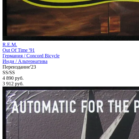
R.E.M.
Out Of Time '91
Германия /
Concord Bicycle
Инди / Альтернатива
Переиздание'23
SS/SS
4 890 руб.
3 912
руб.