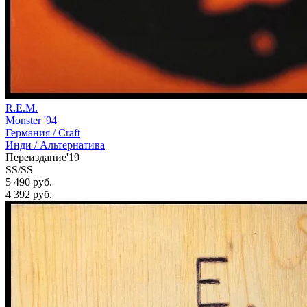
R.E.M.
Monster '94
Германия /
Craft
Инди / Альтернатива
Переиздание'19
SS/SS
5 490 руб.
4 392
руб.