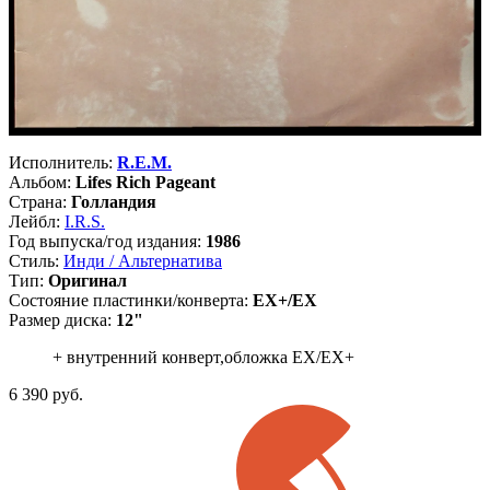
Исполнитель:
R.E.M.
Альбом:
Lifes Rich Pageant
Страна:
Голландия
Лейбл:
I.R.S.
Год выпуска/год издания:
1986
Стиль:
Инди / Альтернатива
Тип:
Оригинал
Состояние пластинки/конверта:
EX+/EX
Размер диска:
12"
+ внутренний конверт,обложка EX/EX+
6 390
руб.