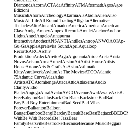
Diamonds
Acorn
ACT
Ada
Affinity
AFM
Aftermath
Agos
Agos
Edizioni
Musicali
Ahorn
Aircheology
Akarma
Ala
Aladin
Alien
Aliso
Music
All Life
All Round Trading
Alligator
Alternative
Tentacles
Alto
Alucard
Amadeo
America
American
American
Clave
Amiga
Ampex
Ampex Records
Amulet
Anchor
Anchor
Lights
Angel
Angelo
Annapurna
Interactive
Another
ANS
ANTI
Antilles
Antrop
ANWO
AOI
Ap-
Gu-Ga
Apple
Aprelevka Sound
April
Aqualoop
Records
ARC
Archiv
Produktion
Ardeck
Areito
Argo
Argonauta
Ariola
Arista
Arista
Novus
Ariston
Arma
Armed
Arston
Art
Artist House
Artists
House
Artone
Arts & Crafts
As
Astan
Asthmatic
Kitty
Astralwerk
Asylum
At The Movies
ATCO
Atlantic
75
Atlantic Curve
Atlas
Atlas
Artists
ATO
Atomhenge
Attaca
Attic
Attlaxeras
Audio
Clarity
Audio
Platter
Augogo
Aural
Avatar
AVCO
Avenue
Awal
Aware
Axis
B.
Free
Babylon
Bacillus
Back On Black
Backstreet
Bad
Bad
Boy
Bad Boy Entertainment
Bad Seed
Bad Vibes
Forever
Balkanton
Balloon
Banger
Bamboo
Bang!
Barclay
Barsuk
Base
Basf
Batjazz
BBE
BC
With
Be With Records
Be! Jazz
Bear
Family
Bearsville
Beatrocket
Because
Because Music
Beggars