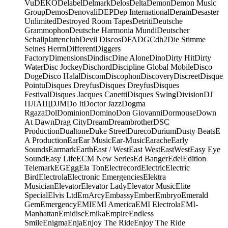
Vu
DEKO
Delabel
Delmark
Delos
Delta
Demon
Demon Music
Group
Demos
Denovali
DEP
Dep International
Deram
Desaster
Unlimited
Destroyed Room Tapes
Detriti
Deutsche
Grammophon
Deutsche Harmonia Mundi
Deutscher
Schallplattenclub
Devil Discos
DFA
DGC
dh2
Die Stimme
Seines Herrn
Different
Diggers
Factory
Dimensions
Dindisc
Dine Alone
Dino
Dirty Hit
Dirty
Water
Disc Jockey
Dischord
Discipline Global Mobile
Disco
Doge
Disco Halal
Discom
Discophon
Discovery
Discreet
Disque
Pointu
Disques Dreyfus
Disques Dreyfus
Disques
Festival
Disques Jacques Canetti
Disques Swing
Division
DJ
ПЛАЩ
DJM
Do It
Doctor Jazz
Dogma
Rgaza
Dol
Dominion
Domino
Don Giovanni
Dormouse
Down
At Dawn
Drag City
Dream
Dreambrother
DSC
Production
Dualtone
Duke Street
Dureco
Durium
Dusty Beats
E
A Production
Ear
Ear Music
Ear-Music
Earache
Early
Sounds
Earmark
Earth
East / West
East West
EastWest
Easy Eye
Sound
Easy Life
ECM New Series
Ed Banger
Edel
Edition
Telemark
EG
Egg
Ela Ton
Electrecord
Electric
Electric
Bird
Electrola
Electronic Emergencies
Elektra
Musician
Elevator
Elevator Lady
Elevator Music
Elite
Special
Elvis Ltd
EmArcy
Embassy
Ember
Embryo
Emerald
Gem
Emergency
EMI
EMI America
EMI Electrola
EMI-
Manhattan
Emidisc
Emika
Empire
Endless
Smile
Enigma
Enja
Enjoy The Ride
Enjoy The Ride