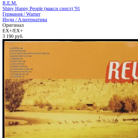
R.E.M.
Shiny Happy People (макси сингл) '91
Германия /
Warner
Инди / Альтернатива
Оригинал
EX+/EX+
3 190
руб.