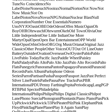
Tune
No Coincidence
No
Label
Noise
Nonesuch
Nooirax
Normal
Norton
Not Now
Not
Now Music
Not On
Label
Noton
Nova
Novus
NPG
Nubian
Nuclear Blast
Null
Corporation
Number One Essentials
Numero
Uno
NYJO
Oasis
OBE
Ode
Odeon
Offen Music
Ogun
Oh
Boy
OHR
Ohrwaschl
Ohrwurm
Okeh
Old Town
Olivia
One
Little Independent
One Little Indian
One More
Martyr
Opal
Open
Open Bar Entertainment
OPP World
Wide
Opus
Orbis
Orfeo
ORG
Org Music
Oriana
Original Jazz
Classics
Other People
Other Voices
OUT
Out Of Line
Outer
Battery
Outsider
Ovation
Overseas
Owl
Oyster
Pablo
Pablo
Live
Pablo Today
Pacific Jazz
Paddle Wheel
Paisley
Park
Paladyn
Palo Alto
Palo Alto Jazz
Palo Alto Records
Palto
Flats
Panegyric
Panorama
Panton
Papagayo
Paranoid
Paranoid
Records
Paris Album
Parlophone Odeon
Series
Parrot
Partisan
Pasha
Passport
Passport Jazz
Past Perfect
Silver Line
Pastels
Pathe
Pausa
Paw Tracks
Pax
PBR
International
PDU
Penny Farthing
Pepita
Periodica
pgLang
PGP
RTB
Phil Spector
Philadelphia
International
Philips
Philips
Philips Digital Classics
Philpot
Lane
Phono Suecia
Phonogram
Phontastic
Piano Piano
Pias
Pick
Up
Pickwick
Pickwick/33
Pie
Pieater
Pilz
Pink Elephant
Pink
Floyd
Pinkflag
Plane
Planet
Play It Again Sam
Play
On
Playboy
Playon
Plesser
Plstk wrld
PMB