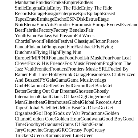
Manhattan
Emidisc
Emika
Empire
Endless
Smile
Enigma
Enja
Enjoy The Ride
Enjoy The Ride
Records
Enrage
Ensign
Enterprise
Epic
Epitaph
Erased
Tapes
Erato
Ermitage
Escho
ESP-Disk
Estrus
Etage
Noir
Eterna
EuroArts
Eurodisc
Euromusic
Europa
Everest
Everlan
Beat
Fabrika
Factory
Factory Benelux
Fair
Youth
Fame
Fantasy
Fat Possum
Fat Wreck
Chords
Favorit
Fellside
Festival Classique
Fiction
Fierce
Panda
Finlandia
Finngospel
Fire
Flashback
Fly
Flying
Dutchman
Flying High
Flying Nun
Europe
FMP
FNR
Fontana
Food
Foolish Music
Four
Four Leaf
Clover
Fox & His Friends
Fox Music
Freedom
Frog
From The
Jazz Vault
Frontier
Frontiers
Frontiers Music SRL
Fueled By
Ramen
Full Time Hobby
Funk Garage
Fusion
Fuzz Club
Fuzzed
And Buzzed
FY
Gala
Gama
Gama Musikverlags
GmbH
Gamma
Geffen
Genlyd
Gerrard
Get Back
Get
Better
Getting Out Our Dreams
Ghosteen
Ghostly
International
Giant
Giants Of Jazz
Gig
Gingerbread
Man
Glitterbeat
Glitterhouse
Global
Global Records And
Tapes
Global Satellite
GM
Go Beat
Go Discs
Go Get
Organized
Go! Bop!
Godz ov War Productions
Golden
Chariot
Golden Core
Golden Hour
Gondwana
Good Boy
Good
Time
Goodbye
Graduate
Grains Of Sand
Grand
Jury
Grapevine
Grappa
GRC
Greasy Pop
Greasy
Truckers
Greco-Roman
Green Line
Green