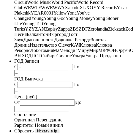
Circuit
World Music
World Pacific
World Record
Club
WRWTFWWR
WWA
Xanadu
XL
XO
Y
Y Records
Yasar
Plakcılık
YEAR0001
Yellow
Yona
You've
Changed
Young
Young God
Young Money
Young Stoner
Life
Young Tiki
Young
Turks
YZY
ZAN
Zapisy
Zappa
ZBS
ZDF
Zerolandia
Zickzack
Zod
Песня
Балкантон
Выргород
Гост
Звук
Драгоценность
Дядюшка Рекордс
Золотая
Долина
Издательство Clever
КАЧ
Клюква
Клюква
Рекордс
Лоботомия
М2
Мелодия
МируМир
МКФОН
Орфей
О
ВЫХОД
ПСГ
Сибирь
Сияние
Ультра
Ультра Продакшн
ГОД Записи
С
|
По
ГОД Выпуска
С
|
По
Цена (руб.)
От
|
До
Состояние
Оригинал
Переиздание
Раритеты
Новый винил
Сбросить
Искать в lp