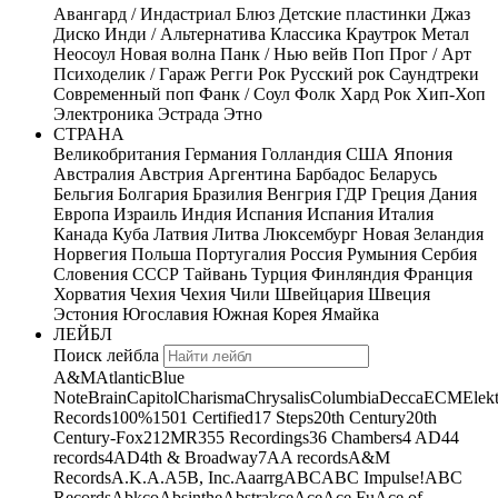
Авангард / Индастриал
Блюз
Детские пластинки
Джаз
Диско
Инди / Альтернатива
Классика
Краутрок
Метал
Неосоул
Новая волна
Панк / Нью вейв
Поп
Прог / Арт
Психоделик / Гараж
Регги
Рок
Русский рок
Саундтреки
Современный поп
Фанк / Соул
Фолк
Хард Рок
Хип-Хоп
Электроника
Эстрада
Этно
СТРАНА
Великобритания
Германия
Голландия
США
Япония
Австралия
Австрия
Аргентина
Барбадос
Беларусь
Бельгия
Болгария
Бразилия
Венгрия
ГДР
Греция
Дания
Европа
Израиль
Индия
Испания
Испания
Италия
Канада
Куба
Латвия
Литва
Люксембург
Новая Зеландия
Норвегия
Польша
Португалия
Россия
Румыния
Сербия
Словения
СССР
Тайвань
Турция
Финляндия
Франция
Хорватия
Чехия
Чехия
Чили
Швейцария
Швеция
Эстония
Югославия
Южная Корея
Ямайка
ЛЕЙБЛ
Поиск лейбла
A&M
Atlantic
Blue
Note
Brain
Capitol
Charisma
Chrysalis
Columbia
Decca
ECM
Elek
Records
100%
1501 Certified
17 Steps
20th Century
20th
Century-Fox
21
2MR
355 Recordings
36 Chambers
4 AD
44
records
4AD
4th & Broadway
7A
A records
A&M
Records
A.K.A.
A5B, Inc.
Aaarrg
ABC
ABC Impulse!
ABC
Records
Abkco
Absinthe
Abstrakce
Ace
Ace Fu
Ace of