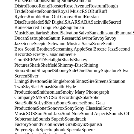
Horse
Rocktopus
Rolling Stones
Romuald
Distro
Ronco
Rong
Rooster
Rose Avenue
Rostrum
Rough
Trade
Roulette
Rounder
Royal Music
RSO
Ruf
Ruff
Ryders
Rumble
Run Out Groove
Runt
Russian
Disc
Rustblade
S&P Digital
SAAR
SABA
Sackville
Sacred
Bones
Sacred Tongue
Saga
Sagittarian
Music
Saguitarius
Salsoul
Salvation
Salvo
Samadhisound
Samurai
Ducan
Sastruphon
Saturn Research
Savitor
Savoy
Savoy
Jazz
Scene
Scepter
Schwann Musica Sacra
Score
Scotti
Bros.
Scotti Brothers
Screaming Apple
Sea Breeze Jazz
Second
Records
Secretly Canadian
Seelie
Court
SERWED
Setalight
Shady
Shakey
Pictures
Shark
Sheffield
Shimmy-Disc
Shining
Sioux
Shout
Shrapnel
Siboney
SideOneDummy
Signature
Silva
Screen
Silver
Lining
Silvertone
Sin
Singlebrook
Sintez
Sire
Sireena
Situation
Two
Sky
Slash
Smash
Smith Hyde
Productions
Smithsonian
Smoky Mary Phonograph
Company
SMS
SNC
So Recordings
Solar
Solid
State
Soliti
SoLyd
Soma
Some
Somerset
Sona Gaia
Productions
Sonet
Sonovox
Sony
Sony Classical
Sony
Music
SOS
Soul
Soul Jazz
Soul Note
Sound Aspects
Sounds Of
Subterrania
Sounds Superb
Soundtrack
Factory
Soundvision
Soviet Grail
Soyuz
Spanish
Prayers
Spark
Spectraphonic
Specula
Sphere