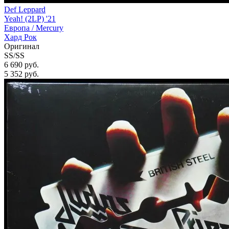
Def Leppard
Yeah! (2LP) '21
Европа /
Mercury
Хард Рок
Оригинал
SS/SS
6 690 руб.
5 352
руб.