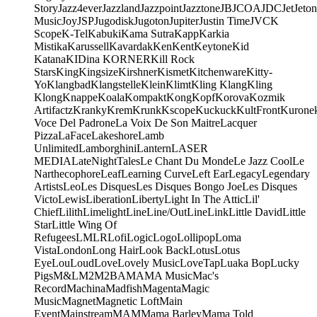
Story
Jazz4ever
Jazzland
Jazzpoint
Jazztone
JB
JCOA
JDC
Jet
Jeton
Music
Joy
JSP
Jugodisk
Jugoton
Jupiter
Justin Time
JVC
K
Scope
K-Tel
Kabuki
Kama Sutra
Kapp
Karkia
Mistika
Karussell
Kavardak
Ken
Kent
Keytone
Kid
Katana
KIDina KORNER
Kill Rock
Stars
King
Kingsize
Kirshner
Kismet
Kitchenware
Kitty-
Yo
Klangbad
Klangstelle
Klein
Klimt
Kling Klang
Kling
Klong
Knappe
Koala
Kompakt
Kong
Kopf
Korova
Kozmik
Artifactz
Kranky
Krem
Krunk
Kscope
Kuckuck
KultFront
Kurone
Voce Del Padrone
La Voix De Son Maitre
Lacquer
Pizza
LaFace
Lakeshore
Lamb
Unlimited
Lamborghini
Lantern
LASER
MEDIA
LateNightTales
Le Chant Du Monde
Le Jazz Cool
Le
Narthecophore
Leaf
Learning Curve
Left Ear
Legacy
Legendary
Artists
Leo
Les Disques
Les Disques Bongo Joe
Les Disques
Victo
Lewis
Liberation
Liberty
Light In The Attic
Lil'
Chief
Lilith
Limelight
Line
Line/OutLine
Link
Little David
Little
Star
Little Wing Of
Refugees
LMLR
Lofi
Logic
Logo
Lollipop
Loma
Vista
London
Long Hair
Look Back
Lotus
Lotus
Eye
Lou
Loud
Love
Lovely Music
LoveTap
Luaka Bop
Lucky
Pigs
M&L
M2
M2BA
MA
MA Music
Mac's
Record
Machina
Madfish
Magenta
Magic
Music
Magnet
Magnetic Loft
Main
Event
Mainstream
MAM
Mama Barley
Mama Told