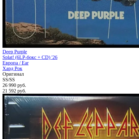
Deep Purple
Splat! (6LP-бокс + CD) '26
Европа /
Ear
Хард Рок
Оригинал
SS/SS
26 990 руб.
21 592
руб.