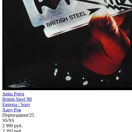
Judas Priest
British Steel '80
Европа /
Sony
Хард Рок
Переиздание'25
SS/SS
2 990 руб.
2 392
руб.