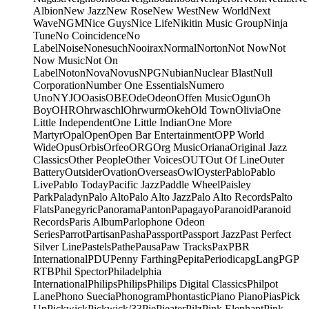
Albion
New Jazz
New Rose
New West
New World
Next
Wave
NGM
Nice Guys
Nice Life
Nikitin Music Group
Ninja
Tune
No Coincidence
No
Label
Noise
Nonesuch
Nooirax
Normal
Norton
Not Now
Not
Now Music
Not On
Label
Noton
Nova
Novus
NPG
Nubian
Nuclear Blast
Null
Corporation
Number One Essentials
Numero
Uno
NYJO
Oasis
OBE
Ode
Odeon
Offen Music
Ogun
Oh
Boy
OHR
Ohrwaschl
Ohrwurm
Okeh
Old Town
Olivia
One
Little Independent
One Little Indian
One More
Martyr
Opal
Open
Open Bar Entertainment
OPP World
Wide
Opus
Orbis
Orfeo
ORG
Org Music
Oriana
Original Jazz
Classics
Other People
Other Voices
OUT
Out Of Line
Outer
Battery
Outsider
Ovation
Overseas
Owl
Oyster
Pablo
Pablo
Live
Pablo Today
Pacific Jazz
Paddle Wheel
Paisley
Park
Paladyn
Palo Alto
Palo Alto Jazz
Palo Alto Records
Palto
Flats
Panegyric
Panorama
Panton
Papagayo
Paranoid
Paranoid
Records
Paris Album
Parlophone Odeon
Series
Parrot
Partisan
Pasha
Passport
Passport Jazz
Past Perfect
Silver Line
Pastels
Pathe
Pausa
Paw Tracks
Pax
PBR
International
PDU
Penny Farthing
Pepita
Periodica
pgLang
PGP
RTB
Phil Spector
Philadelphia
International
Philips
Philips
Philips Digital Classics
Philpot
Lane
Phono Suecia
Phonogram
Phontastic
Piano Piano
Pias
Pick
Up
Pickwick
Pickwick/33
Pie
Pieater
Pilz
Pink Elephant
Pink