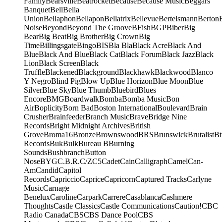
Family
Bearsville
Beatrocket
Because
Because Music
Beggars
Banquet
Bell
Bella
Union
Bellaphon
Bellapon
Bellatrix
Bellevue
Bertelsmann
Berton
Noise
Beyond
Beyond The Groove
BFish
BGP
Biber
Big
Bear
Big Beat
Big Brother
Big Crown
Big
Time
Billingsgate
Bingo
BIS
Bla Bla
Black Acre
Black And
Blue
Black And Blue
Black Cat
Black Forum
Black Jazz
Black
Lion
Black Screen
Black
Truffle
Blackened
Blackground
Blackhawk
Blackwood
Blanco
Y Negro
Blind Pig
Blow Up
Blue Horizon
Blue Moon
Blue
Silver
Blue Sky
Blue Thumb
Bluebird
Blues
Encore
BMG
Boardwalk
Bomba
Bomba Music
Bon
Air
Boplicity
Born Bad
Boston International
Boulevard
Brain
Crusher
Brainfeeder
Branch Music
Brave
Bridge Nine
Records
Bright Midnight Archives
British
Grove
Broma16
Bronze
Brownswood
BRS
Brunswick
Brutalist
Bt
Records
Buk
Bulk
Bureau B
Burning
Sounds
Bushbranch
Button
Nose
BYG
C.B.R.
C/Z
C5
Cadet
Cain
Calligraph
Camel
Can-
Am
Candid
Capitol
Records
Capriccio
Caprice
Capricorn
Captured Tracks
Carlyne
Music
Carnage
Benelux
Caroline
Carpark
Carrere
Casablanca
Cashmere
Thoughts
Castle Classics
Castle Communications
Caution!
CBC
Radio Canada
CBS
CBS Dance Pool
CBS