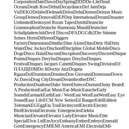
Corporation
Date
Dawn
DaySpring
DDD
De-Lite
Dead
Oceans
Death Row
Debut
Decaydance
Def Jam
Deja
Vu
DEKO
Delabel
Delmark
Delos
Delta
Demon
Demon Music
Group
Demos
Denovali
DEP
Dep International
Deram
Desaster
Unlimited
Destroyed Room Tapes
Detriti
Deutsche
Grammophon
Deutsche Harmonia Mundi
Deutscher
Schallplattenclub
Devil Discos
DFA
DGC
dh2
Die Stimme
Seines Herrn
Different
Diggers
Factory
Dimensions
Dindisc
Dine Alone
Dino
Dirty Hit
Dirty
Water
Disc Jockey
Dischord
Discipline Global Mobile
Disco
Doge
Disco Halal
Discom
Discophon
Discovery
Discreet
Disque
Pointu
Disques Dreyfus
Disques Dreyfus
Disques
Festival
Disques Jacques Canetti
Disques Swing
Division
DJ
ПЛАЩ
DJM
Do It
Doctor Jazz
Dogma
Rgaza
Dol
Dominion
Domino
Don Giovanni
Dormouse
Down
At Dawn
Drag City
Dream
Dreambrother
DSC
Production
Dualtone
Duke Street
Dureco
Durium
Dusty Beats
E
A Production
Ear
Ear Music
Ear-Music
Earache
Early
Sounds
Earmark
Earth
East / West
East West
EastWest
Easy Eye
Sound
Easy Life
ECM New Series
Ed Banger
Edel
Edition
Telemark
EG
Egg
Ela Ton
Electrecord
Electric
Electric
Bird
Electrola
Electronic Emergencies
Elektra
Musician
Elevator
Elevator Lady
Elevator Music
Elite
Special
Elvis Ltd
EmArcy
Embassy
Ember
Embryo
Emerald
Gem
Emergency
EMI
EMI America
EMI Electrola
EMI-