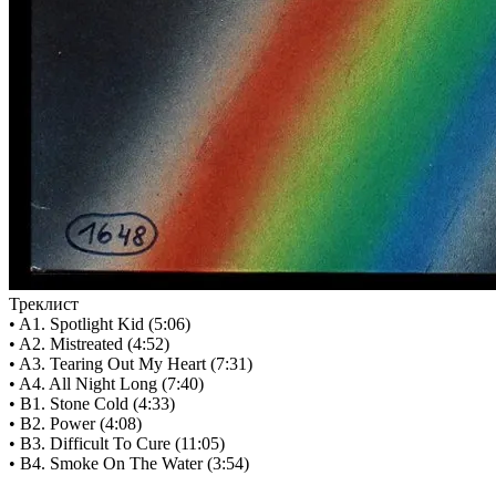
Треклист
• A1. Spotlight Kid (5:06)
• A2. Mistreated (4:52)
• A3. Tearing Out My Heart (7:31)
• A4. All Night Long (7:40)
• B1. Stone Cold (4:33)
• B2. Power (4:08)
• B3. Difficult To Cure (11:05)
• B4. Smoke On The Water (3:54)