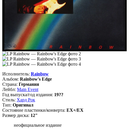
Исполнитель:
Rainbow
Альбом:
Rainbow's Edge
Страна:
Германия
Лейбл:
Main Event
Год выпуска/год издания:
19??
Стиль:
Хард Рок
Тип:
Оригинал
Состояние пластинки/конверта:
EX+/EX
Размер диска:
12"
неофициальное издание