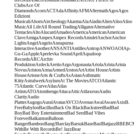
Clubs
Ace Of
Diamonds
Acorn
ACT
Ada
Affinity
AFM
Aftermath
Agos
Agos
Edizioni
Musicali
Ahorn
Aircheology
Akarma
Ala
Aladin
Alien
Aliso
Aliso
Music
All Life
All Round Trading
Alligator
Alternative
Tentacles
Alto
Alucard
Amadeo
America
American
American
Clave
Amiga
Ampex
Ampex Records
Amulet
Anchor
Anchor
Lights
Angel
Angelo
Annapurna
Interactive
Another
ANS
ANTI
Antilles
Antrop
ANWO
AOI
Ap-
Gu-Ga
Apple
Aprelevka Sound
April
Aqualoop
Records
ARC
Archiv
Produktion
Ardeck
Areito
Argo
Argonauta
Ariola
Arista
Arista
Novus
Ariston
Arma
Armed
Arston
Art
Artist House
Artists
House
Artone
Arts & Crafts
As
Astan
Asthmatic
Kitty
Astralwerk
Asylum
At The Movies
ATCO
Atlantic
75
Atlantic Curve
Atlas
Atlas
Artists
ATO
Atomhenge
Attaca
Attic
Attlaxeras
Audio
Clarity
Audio
Platter
Augogo
Aural
Avatar
AVCO
Avenue
Awal
Aware
Axis
B.
Free
Babylon
Bacillus
Back On Black
Backstreet
Bad
Bad
Boy
Bad Boy Entertainment
Bad Seed
Bad Vibes
Forever
Balkanton
Balloon
Banger
Bamboo
Bang!
Barclay
Barsuk
Base
Basf
Batjazz
BBE
BC
With
Be With Records
Be! Jazz
Bear