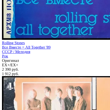
Rolling Stones
Все Вместе = All Together '89
СССР /
Мелодия
Рок
Оригинал
EX+/EX+
2 390 руб.
1 912
руб.