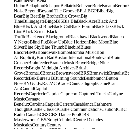
Banquet
Bell
Bella
Union
Bellaphon
Bellapon
Bellatrix
Bellevue
Bertelsmann
Berton
Noise
Beyond
Beyond The Groove
BFish
BGP
Biber
Big
Bear
Big Beat
Big Brother
Big Crown
Big
Time
Billingsgate
Bingo
BIS
Bla Bla
Black Acre
Black And
Blue
Black And Blue
Black Cat
Black Forum
Black Jazz
Black
Lion
Black Screen
Black
Truffle
Blackened
Blackground
Blackhawk
Blackwood
Blanco
Y Negro
Blind Pig
Blow Up
Blue Horizon
Blue Moon
Blue
Silver
Blue Sky
Blue Thumb
Bluebird
Blues
Encore
BMG
Boardwalk
Bomba
Bomba Music
Bon
Air
Boplicity
Born Bad
Boston International
Boulevard
Brain
Crusher
Brainfeeder
Branch Music
Brave
Bridge Nine
Records
Bright Midnight Archives
British
Grove
Broma16
Bronze
Brownswood
BRS
Brunswick
Brutalist
Bt
Records
Buk
Bureau B
Burning Sounds
Bushbranch
Button
Nose
BYG
C.B.R.
C/Z
C5
Cadet
Cain
Calligraph
Camel
Can-
Am
Candid
Capitol
Records
Capriccio
Caprice
Capricorn
Captured Tracks
Carlyne
Music
Carnage
Benelux
Caroline
Carpark
Carrere
Casablanca
Cashmere
Thoughts
Castle Classics
Castle Communications
Caution!
CBC
Radio Canada
CBS
CBS Dance Pool
CBS
Masterworks
CBS/Sony
Celluloid
Centre D'etudes
Musicales
Century
Century