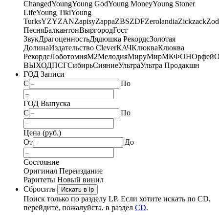
Changed
Young
Young God
Young Money
Young Stoner
Life
Young Tiki
Young
Turks
YZY
ZAN
Zapisy
Zappa
ZBS
ZDF
Zerolandia
Zickzack
Zod
Песня
Балкантон
Выргород
Гост
Звук
Драгоценность
Дядюшка Рекордс
Золотая
Долина
Издательство Clever
КАЧ
Клюква
Клюква
Рекордс
Лоботомия
М2
Мелодия
МируМир
МКФОН
Орфей
О
ВЫХОД
ПСГ
Сибирь
Сияние
Ультра
Ультра Продакшн
ГОД Записи
С
|
По
ГОД Выпуска
С
|
По
Цена (руб.)
От
|
До
Состояние
Оригинал
Переиздание
Раритеты
Новый винил
Сбросить
Искать в lp
Поиск только по разделу LP. Если хотите искать по CD,
перейдите, пожалуйста, в раздел
CD
.