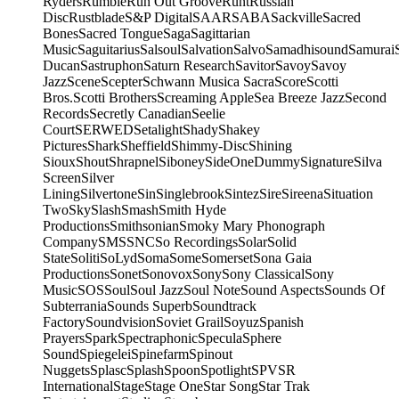
Ryders
Rumble
Run Out Groove
Runt
Russian
Disc
Rustblade
S&P Digital
SAAR
SABA
Sackville
Sacred
Bones
Sacred Tongue
Saga
Sagittarian
Music
Saguitarius
Salsoul
Salvation
Salvo
Samadhisound
Samurai
Ducan
Sastruphon
Saturn Research
Savitor
Savoy
Savoy
Jazz
Scene
Scepter
Schwann Musica Sacra
Score
Scotti
Bros.
Scotti Brothers
Screaming Apple
Sea Breeze Jazz
Second
Records
Secretly Canadian
Seelie
Court
SERWED
Setalight
Shady
Shakey
Pictures
Shark
Sheffield
Shimmy-Disc
Shining
Sioux
Shout
Shrapnel
Siboney
SideOneDummy
Signature
Silva
Screen
Silver
Lining
Silvertone
Sin
Singlebrook
Sintez
Sire
Sireena
Situation
Two
Sky
Slash
Smash
Smith Hyde
Productions
Smithsonian
Smoky Mary Phonograph
Company
SMS
SNC
So Recordings
Solar
Solid
State
Soliti
SoLyd
Soma
Some
Somerset
Sona Gaia
Productions
Sonet
Sonovox
Sony
Sony Classical
Sony
Music
SOS
Soul
Soul Jazz
Soul Note
Sound Aspects
Sounds Of
Subterrania
Sounds Superb
Soundtrack
Factory
Soundvision
Soviet Grail
Soyuz
Spanish
Prayers
Spark
Spectraphonic
Specula
Sphere
Sound
Spiegelei
Spinefarm
Spinout
Nuggets
Splasc
Splash
Spoon
Spotlight
SPV
SR
International
Stage
Stage One
Star Song
Star Trak