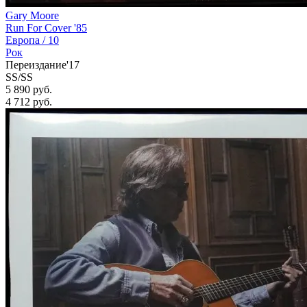
Gary Moore
Run For Cover '85
Европа /
10
Рок
Переиздание'17
SS/SS
5 890 руб.
4 712
руб.