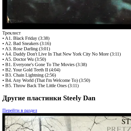
Треклист
• A1. Black Friday (3:38)
• A2. Bad Sneakers (3:16)
• A3. Rose Darling (3:01)
• A4. Daddy Don't Live In That New York City No More (3:11)
• A5. Doctor Wu (3:50)
• B1. Everyone's Gone To The Movies (3:38)
• B2. Your Gold Teeth II (4:04)
• B3. Chain Lightning (2:56)
• B4. Any World (That I'm Welcome To) (3:50)
• B5. Throw Back The Little Ones (3:11)
Другие пластинки Steely Dan
Перейти
в раздел