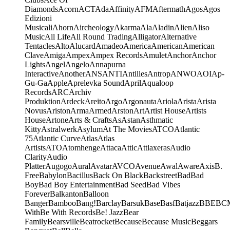
Diamonds
Acorn
ACT
Ada
Affinity
AFM
Aftermath
Agos
Agos
Edizioni
Musicali
Ahorn
Aircheology
Akarma
Ala
Aladin
Alien
Aliso
Music
All Life
All Round Trading
Alligator
Alternative
Tentacles
Alto
Alucard
Amadeo
America
American
American
Clave
Amiga
Ampex
Ampex Records
Amulet
Anchor
Anchor
Lights
Angel
Angelo
Annapurna
Interactive
Another
ANS
ANTI
Antilles
Antrop
ANWO
AOI
Ap-
Gu-Ga
Apple
Aprelevka Sound
April
Aqualoop
Records
ARC
Archiv
Produktion
Ardeck
Areito
Argo
Argonauta
Ariola
Arista
Arista
Novus
Ariston
Arma
Armed
Arston
Art
Artist House
Artists
House
Artone
Arts & Crafts
As
Astan
Asthmatic
Kitty
Astralwerk
Asylum
At The Movies
ATCO
Atlantic
75
Atlantic Curve
Atlas
Atlas
Artists
ATO
Atomhenge
Attaca
Attic
Attlaxeras
Audio
Clarity
Audio
Platter
Augogo
Aural
Avatar
AVCO
Avenue
Awal
Aware
Axis
B.
Free
Babylon
Bacillus
Back On Black
Backstreet
Bad
Bad
Boy
Bad Boy Entertainment
Bad Seed
Bad Vibes
Forever
Balkanton
Balloon
Banger
Bamboo
Bang!
Barclay
Barsuk
Base
Basf
Batjazz
BBE
BC
With
Be With Records
Be! Jazz
Bear
Family
Bearsville
Beatrocket
Because
Because Music
Beggars