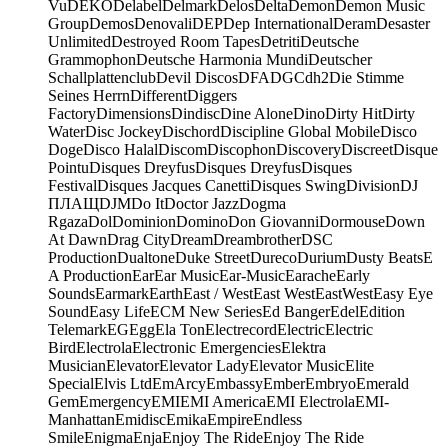
Vu
DEKO
Delabel
Delmark
Delos
Delta
Demon
Demon Music
Group
Demos
Denovali
DEP
Dep International
Deram
Desaster
Unlimited
Destroyed Room Tapes
Detriti
Deutsche
Grammophon
Deutsche Harmonia Mundi
Deutscher
Schallplattenclub
Devil Discos
DFA
DGC
dh2
Die Stimme
Seines Herrn
Different
Diggers
Factory
Dimensions
Dindisc
Dine Alone
Dino
Dirty Hit
Dirty
Water
Disc Jockey
Dischord
Discipline Global Mobile
Disco
Doge
Disco Halal
Discom
Discophon
Discovery
Discreet
Disque
Pointu
Disques Dreyfus
Disques Dreyfus
Disques
Festival
Disques Jacques Canetti
Disques Swing
Division
DJ
ПЛАЩ
DJM
Do It
Doctor Jazz
Dogma
Rgaza
Dol
Dominion
Domino
Don Giovanni
Dormouse
Down
At Dawn
Drag City
Dream
Dreambrother
DSC
Production
Dualtone
Duke Street
Dureco
Durium
Dusty Beats
E
A Production
Ear
Ear Music
Ear-Music
Earache
Early
Sounds
Earmark
Earth
East / West
East West
EastWest
Easy Eye
Sound
Easy Life
ECM New Series
Ed Banger
Edel
Edition
Telemark
EG
Egg
Ela Ton
Electrecord
Electric
Electric
Bird
Electrola
Electronic Emergencies
Elektra
Musician
Elevator
Elevator Lady
Elevator Music
Elite
Special
Elvis Ltd
EmArcy
Embassy
Ember
Embryo
Emerald
Gem
Emergency
EMI
EMI America
EMI Electrola
EMI-
Manhattan
Emidisc
Emika
Empire
Endless
Smile
Enigma
Enja
Enjoy The Ride
Enjoy The Ride