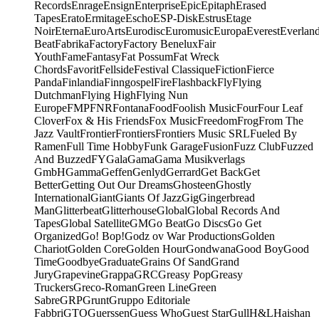
Records
Enrage
Ensign
Enterprise
Epic
Epitaph
Erased
Tapes
Erato
Ermitage
Escho
ESP-Disk
Estrus
Etage
Noir
Eterna
EuroArts
Eurodisc
Euromusic
Europa
Everest
Everlan
Beat
Fabrika
Factory
Factory Benelux
Fair
Youth
Fame
Fantasy
Fat Possum
Fat Wreck
Chords
Favorit
Fellside
Festival Classique
Fiction
Fierce
Panda
Finlandia
Finngospel
Fire
Flashback
Fly
Flying
Dutchman
Flying High
Flying Nun
Europe
FMP
FNR
Fontana
Food
Foolish Music
Four
Four Leaf
Clover
Fox & His Friends
Fox Music
Freedom
Frog
From The
Jazz Vault
Frontier
Frontiers
Frontiers Music SRL
Fueled By
Ramen
Full Time Hobby
Funk Garage
Fusion
Fuzz Club
Fuzzed
And Buzzed
FY
Gala
Gama
Gama Musikverlags
GmbH
Gamma
Geffen
Genlyd
Gerrard
Get Back
Get
Better
Getting Out Our Dreams
Ghosteen
Ghostly
International
Giant
Giants Of Jazz
Gig
Gingerbread
Man
Glitterbeat
Glitterhouse
Global
Global Records And
Tapes
Global Satellite
GM
Go Beat
Go Discs
Go Get
Organized
Go! Bop!
Godz ov War Productions
Golden
Chariot
Golden Core
Golden Hour
Gondwana
Good Boy
Good
Time
Goodbye
Graduate
Grains Of Sand
Grand
Jury
Grapevine
Grappa
GRC
Greasy Pop
Greasy
Truckers
Greco-Roman
Green Line
Green
Sabre
GRP
Grunt
Gruppo Editoriale
Fabbri
GTO
Guerssen
Guess Who
Guest Star
Gull
H&L
Haishan