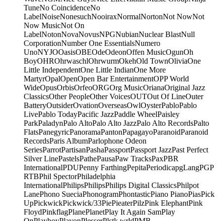
Tune
No Coincidence
No
Label
Noise
Nonesuch
Nooirax
Normal
Norton
Not Now
Not
Now Music
Not On
Label
Noton
Nova
Novus
NPG
Nubian
Nuclear Blast
Null
Corporation
Number One Essentials
Numero
Uno
NYJO
Oasis
OBE
Ode
Odeon
Offen Music
Ogun
Oh
Boy
OHR
Ohrwaschl
Ohrwurm
Okeh
Old Town
Olivia
One
Little Independent
One Little Indian
One More
Martyr
Opal
Open
Open Bar Entertainment
OPP World
Wide
Opus
Orbis
Orfeo
ORG
Org Music
Oriana
Original Jazz
Classics
Other People
Other Voices
OUT
Out Of Line
Outer
Battery
Outsider
Ovation
Overseas
Owl
Oyster
Pablo
Pablo
Live
Pablo Today
Pacific Jazz
Paddle Wheel
Paisley
Park
Paladyn
Palo Alto
Palo Alto Jazz
Palo Alto Records
Palto
Flats
Panegyric
Panorama
Panton
Papagayo
Paranoid
Paranoid
Records
Paris Album
Parlophone Odeon
Series
Parrot
Partisan
Pasha
Passport
Passport Jazz
Past Perfect
Silver Line
Pastels
Pathe
Pausa
Paw Tracks
Pax
PBR
International
PDU
Penny Farthing
Pepita
Periodica
pgLang
PGP
RTB
Phil Spector
Philadelphia
International
Philips
Philips
Philips Digital Classics
Philpot
Lane
Phono Suecia
Phonogram
Phontastic
Piano Piano
Pias
Pick
Up
Pickwick
Pickwick/33
Pie
Pieater
Pilz
Pink Elephant
Pink
Floyd
Pinkflag
Plane
Planet
Play It Again Sam
Play
On
Playboy
Playon
Plesser
Plstk wrld
PMB