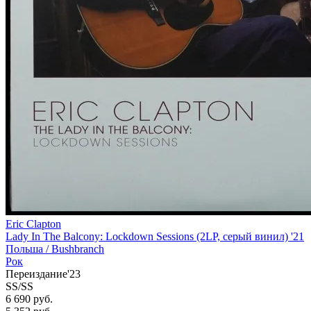
Eric Clapton
Lady In The Balcony: Lockdown Sessions (2LP, серый винил) '21
Польша /
Bushbranch
Рок
Переиздание'23
SS/SS
6 690 руб.