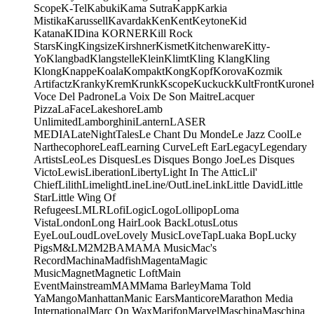
Scope
K-Tel
Kabuki
Kama Sutra
Kapp
Karkia
Mistika
Karussell
Kavardak
Ken
Kent
Keytone
Kid
Katana
KIDina KORNER
Kill Rock
Stars
King
Kingsize
Kirshner
Kismet
Kitchenware
Kitty-
Yo
Klangbad
Klangstelle
Klein
Klimt
Kling Klang
Kling
Klong
Knappe
Koala
Kompakt
Kong
Kopf
Korova
Kozmik
Artifactz
Kranky
Krem
Krunk
Kscope
Kuckuck
KultFront
Kurone
Voce Del Padrone
La Voix De Son Maitre
Lacquer
Pizza
LaFace
Lakeshore
Lamb
Unlimited
Lamborghini
Lantern
LASER
MEDIA
LateNightTales
Le Chant Du Monde
Le Jazz Cool
Le
Narthecophore
Leaf
Learning Curve
Left Ear
Legacy
Legendary
Artists
Leo
Les Disques
Les Disques Bongo Joe
Les Disques
Victo
Lewis
Liberation
Liberty
Light In The Attic
Lil'
Chief
Lilith
Limelight
Line
Line/OutLine
Link
Little David
Little
Star
Little Wing Of
Refugees
LMLR
Lofi
Logic
Logo
Lollipop
Loma
Vista
London
Long Hair
Look Back
Lotus
Lotus
Eye
Lou
Loud
Love
Lovely Music
LoveTap
Luaka Bop
Lucky
Pigs
M&L
M2
M2BA
MA
MA Music
Mac's
Record
Machina
Madfish
Magenta
Magic
Music
Magnet
Magnetic Loft
Main
Event
Mainstream
MAM
Mama Barley
Mama Told
Ya
Mango
Manhattan
Manic Ears
Manticore
Marathon Media
International
Marc On Wax
Marifon
Marvel
Maschina
Maschina