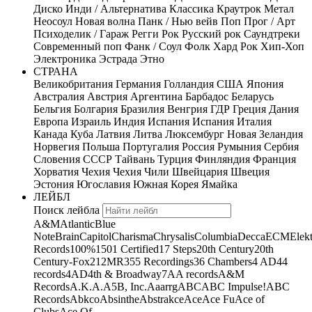
Диско
Инди / Альтернатива
Классика
Краутрок
Метал
Неосоул
Новая волна
Панк / Нью вейв
Поп
Прог / Арт
Психоделик / Гараж
Регги
Рок
Русский рок
Саундтреки
Современный поп
Фанк / Соул
Фолк
Хард Рок
Хип-Хоп
Электроника
Эстрада
Этно
СТРАНА
Великобритания
Германия
Голландия
США
Япония
Австралия
Австрия
Аргентина
Барбадос
Беларусь
Бельгия
Болгария
Бразилия
Венгрия
ГДР
Греция
Дания
Европа
Израиль
Индия
Испания
Испания
Италия
Канада
Куба
Латвия
Литва
Люксембург
Новая Зеландия
Норвегия
Польша
Португалия
Россия
Румыния
Сербия
Словения
СССР
Тайвань
Турция
Финляндия
Франция
Хорватия
Чехия
Чехия
Чили
Швейцария
Швеция
Эстония
Югославия
Южная Корея
Ямайка
ЛЕЙБЛ
Поиск лейбла
A&M
Atlantic
Blue
Note
Brain
Capitol
Charisma
Chrysalis
Columbia
Decca
ECM
Elek
Records
100%
1501 Certified
17 Steps
20th Century
20th
Century-Fox
21
2MR
355 Recordings
36 Chambers
4 AD
44
records
4AD
4th & Broadway
7A
A records
A&M
Records
A.K.A.
A5B, Inc.
Aaarrg
ABC
ABC Impulse!
ABC
Records
Abkco
Absinthe
Abstrakce
Ace
Ace Fu
Ace of
Clubs
Ace Of