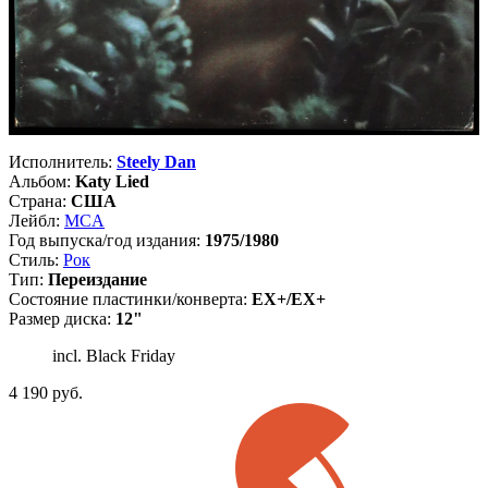
Исполнитель:
Steely Dan
Альбом:
Katy Lied
Страна:
США
Лейбл:
MCA
Год выпуска/год издания:
1975/1980
Стиль:
Рок
Тип:
Переиздание
Состояние пластинки/конверта:
EX+/EX+
Размер диска:
12"
incl. Black Friday
4 190
руб.