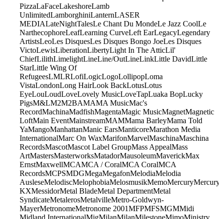
Pizza
LaFace
Lakeshore
Lamb
Unlimited
Lamborghini
Lantern
LASER
MEDIA
LateNightTales
Le Chant Du Monde
Le Jazz Cool
Le
Narthecophore
Leaf
Learning Curve
Left Ear
Legacy
Legendary
Artists
Leo
Les Disques
Les Disques Bongo Joe
Les Disques
Victo
Lewis
Liberation
Liberty
Light In The Attic
Lil'
Chief
Lilith
Limelight
Line
Line/OutLine
Link
Little David
Little
Star
Little Wing Of
Refugees
LMLR
Lofi
Logic
Logo
Lollipop
Loma
Vista
London
Long Hair
Look Back
Lotus
Lotus
Eye
Lou
Loud
Love
Lovely Music
LoveTap
Luaka Bop
Lucky
Pigs
M&L
M2
M2BA
MA
MA Music
Mac's
Record
Machina
Madfish
Magenta
Magic Music
Magnet
Magnetic
Loft
Main Event
Mainstream
MAM
Mama Barley
Mama Told
Ya
Mango
Manhattan
Manic Ears
Manticore
Marathon Media
International
Marc On Wax
Marifon
Marvel
Maschina
Maschina
Records
Mascot
Mascot Label Group
Mass Appeal
Mass
Art
Masters
Masterworks
Matador
Mausoleum
Maverick
Max
Ernst
Maxwell
MCA
MCA / Coral
MCA Coral
MCA
Records
MCPS
MDG
Mega
Megafon
Melodia
Melodia
Auslese
Melodisc
Melophobia
Melosmusik
Memo
Mercury
Mercur
KX
Messidor
Metal Blade
Metal Department
Metal
Syndicate
Metaleros
Metalville
Metro-Goldwyn-
Mayer
Metronome
Metronome 2001
MFP
MFS
MGM
Midi
Midland International
Mig
Milan
Milan
Milestone
Mimo
Ministry