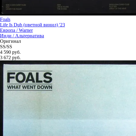
Foals
Life Is Dub (цветной винил) '23
Европа /
Warner
Инди / Альтернатива
Оригинал
SS/SS
4 590 руб.
3 672
руб.