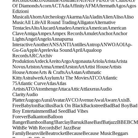
Records
Abkco
Absinthe
Abstrakce
Ace
Ace Fu
Ace of Clubs
Ace
Of Diamonds
Acorn
ACT
Ada
Affinity
AFM
Aftermath
Agos
Agos
Edizioni
Musicali
Ahorn
Aircheology
Akarma
Ala
Aladin
Alien
Aliso
Aliso
Music
All Life
All Round Trading
Alligator
Alternative
Tentacles
Alto
Alucard
Amadeo
America
American
American
Clave
Amiga
Ampex
Ampex Records
Amulet
Anchor
Anchor
Lights
Angel
Angelo
Annapurna
Interactive
Another
ANS
ANTI
Antilles
Antrop
ANWO
AOI
Ap-
Gu-Ga
Apple
Aprelevka Sound
April
Aqualoop
Records
ARC
Archiv
Produktion
Ardeck
Areito
Argo
Argonauta
Ariola
Arista
Arista
Novus
Ariston
Arma
Armed
Arston
Art
Artist House
Artists
House
Artone
Arts & Crafts
As
Astan
Asthmatic
Kitty
Astralwerk
Asylum
At The Movies
ATCO
Atlantic
75
Atlantic Curve
Atlas
Atlas
Artists
ATO
Atomhenge
Attaca
Attic
Attlaxeras
Audio
Clarity
Audio
Platter
Augogo
Aural
Avatar
AVCO
Avenue
Awal
Aware
Axis
B.
Free
Babylon
Bacillus
Back On Black
Backstreet
Bad
Bad Boy
Bad
Boy Entertainment
Bad Seed
Bad Vibes
Forever
Balkanton
Balloon
Banger
Bamboo
Bang!
Barclay
Barsuk
Base
Basf
Batjazz
BBE
BCM
With
Be With Records
Be! Jazz
Bear
Family
Bearsville
Beatrocket
Because
Because Music
Beggars