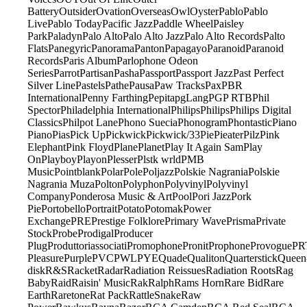
Battery
Outsider
Ovation
Overseas
Owl
Oyster
Pablo
Pablo
Live
Pablo Today
Pacific Jazz
Paddle Wheel
Paisley
Park
Paladyn
Palo Alto
Palo Alto Jazz
Palo Alto Records
Palto
Flats
Panegyric
Panorama
Panton
Papagayo
Paranoid
Paranoid
Records
Paris Album
Parlophone Odeon
Series
Parrot
Partisan
Pasha
Passport
Passport Jazz
Past Perfect
Silver Line
Pastels
Pathe
Pausa
Paw Tracks
Pax
PBR
International
Penny Farthing
Pepita
pgLang
PGP RTB
Phil
Spector
Philadelphia International
Philips
Philips
Philips Digital
Classics
Philpot Lane
Phono Suecia
Phonogram
Phontastic
Piano
Piano
Pias
Pick Up
Pickwick
Pickwick/33
Pie
Pieater
Pilz
Pink
Elephant
Pink Floyd
Plane
Planet
Play It Again Sam
Play
On
Playboy
Playon
Plesser
Plstk wrld
PMB
Music
Pointblank
Polar
Pole
Poljazz
Polskie Nagrania
Polskie
Nagrania Muza
Polton
Polyphon
Polyvinyl
Polyvinyl
Company
Ponderosa Music & Art
Pool
Pori Jazz
Pork
Pie
Portobello
Portrait
Potato
Potomak
Power
Exchange
PRE
Prestige Folklore
Primary Wave
Prisma
Private
Stock
Probe
Prodigal
Producer
Plug
Produttoriassociati
Promophone
Pronit
Prophone
Provogue
PR
Pleasure
Purple
PVC
PWL
PYE
Quade
Qualiton
Quarterstick
Queen
disk
R&S
Racket
Radar
Radiation Reissues
Radiation Roots
Rag
Baby
Raid
Raisin' Music
Rak
Ralph
Rams Horn
Rare Bid
Rare
Earth
Raretone
Rat Pack
RattleSnake
Raw