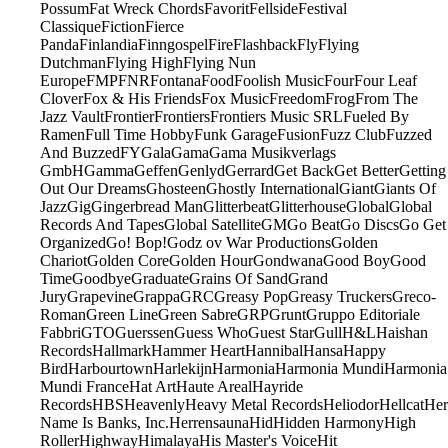
Possum
Fat Wreck Chords
Favorit
Fellside
Festival
Classique
Fiction
Fierce
Panda
Finlandia
Finngospel
Fire
Flashback
Fly
Flying
Dutchman
Flying High
Flying Nun
Europe
FMP
FNR
Fontana
Food
Foolish Music
Four
Four Leaf
Clover
Fox & His Friends
Fox Music
Freedom
Frog
From The
Jazz Vault
Frontier
Frontiers
Frontiers Music SRL
Fueled By
Ramen
Full Time Hobby
Funk Garage
Fusion
Fuzz Club
Fuzzed
And Buzzed
FY
Gala
Gama
Gama Musikverlags
GmbH
Gamma
Geffen
Genlyd
Gerrard
Get Back
Get Better
Getting
Out Our Dreams
Ghosteen
Ghostly International
Giant
Giants Of
Jazz
Gig
Gingerbread Man
Glitterbeat
Glitterhouse
Global
Global
Records And Tapes
Global Satellite
GM
Go Beat
Go Discs
Go Get
Organized
Go! Bop!
Godz ov War Productions
Golden
Chariot
Golden Core
Golden Hour
Gondwana
Good Boy
Good
Time
Goodbye
Graduate
Grains Of Sand
Grand
Jury
Grapevine
Grappa
GRC
Greasy Pop
Greasy Truckers
Greco-
Roman
Green Line
Green Sabre
GRP
Grunt
Gruppo Editoriale
Fabbri
GTO
Guerssen
Guess Who
Guest Star
Gull
H&L
Haishan
Records
Hallmark
Hammer Heart
Hannibal
Hansa
Happy
Bird
Harbourtown
Harlekijn
Harmonia
Harmonia Mundi
Harmonia
Mundi France
Hat Art
Haute Areal
Hayride
Records
HBS
Heavenly
Heavy Metal Records
Heliodor
Hellcat
Her
Name Is Banks, Inc.
Herrensauna
Hid
Hidden Harmony
High
Roller
Highway
Himalaya
His Master's Voice
Hit