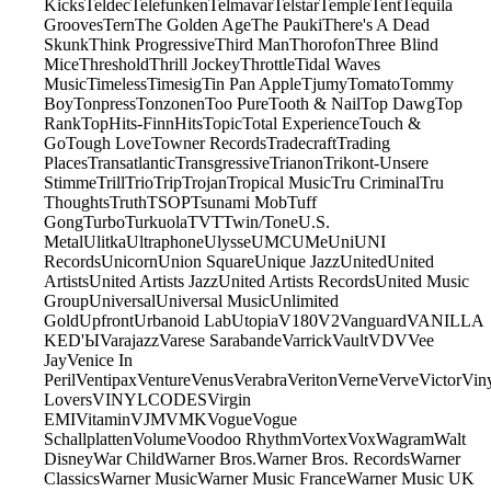
Kicks
Teldec
Telefunken
Telmavar
Telstar
Temple
Tent
Tequila
Grooves
Tern
The Golden Age
The Pauki
There's A Dead
Skunk
Think Progressive
Third Man
Thorofon
Three Blind
Mice
Threshold
Thrill Jockey
Throttle
Tidal Waves
Music
Timeless
Timesig
Tin Pan Apple
Tjumy
Tomato
Tommy
Boy
Tonpress
Tonzonen
Too Pure
Tooth & Nail
Top Dawg
Top
Rank
TopHits-FinnHits
Topic
Total Experience
Touch &
Go
Tough Love
Towner Records
Tradecraft
Trading
Places
Transatlantic
Transgressive
Trianon
Trikont-Unsere
Stimme
Trill
Trio
Trip
Trojan
Tropical Music
Tru Criminal
Tru
Thoughts
Truth
TSOP
Tsunami Mob
Tuff
Gong
Turbo
Turkuola
TVT
Twin/Tone
U.S.
Metal
Ulitka
Ultraphone
Ulysse
UMC
UMe
Uni
UNI
Records
Unicorn
Union Square
Unique Jazz
United
United
Artists
United Artists Jazz
United Artists Records
United Music
Group
Universal
Universal Music
Unlimited
Gold
Upfront
Urbanoid Lab
Utopia
V180
V2
Vanguard
VANILLA
KED'Ы
Varajazz
Varese Sarabande
Varrick
Vault
VDV
Vee
Jay
Venice In
Peril
Ventipax
Venture
Venus
Verabra
Veriton
Verne
Verve
Victor
Vin
Lovers
VINYLCODES
Virgin
EMI
Vitamin
VJM
VMK
Vogue
Vogue
Schallplatten
Volume
Voodoo Rhythm
Vortex
Vox
Wagram
Walt
Disney
War Child
Warner Bros.
Warner Bros. Records
Warner
Classics
Warner Music
Warner Music France
Warner Music UK