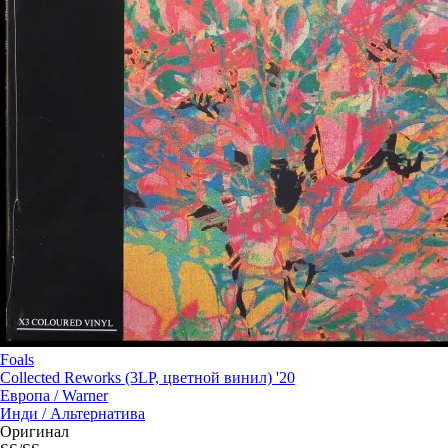
Foals
Collected Reworks (3LP, цветной винил) '20
Европа /
Warner
Инди / Альтернатива
Оригинал