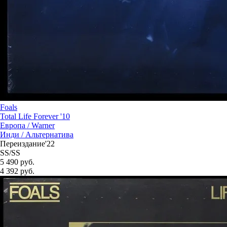
Foals
Total Life Forever '10
Европа /
Warner
Инди / Альтернатива
Переиздание'22
SS/SS
5 490 руб.
4 392
руб.