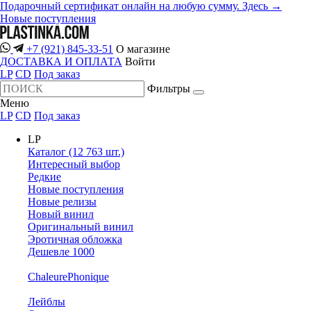
Подарочный сертификат онлайн на любую сумму. Здесь →
Новые поступления
+7 (921) 845-33-51
О магазине
ДОСТАВКА И ОПЛАТА
Войти
LP
CD
Под заказ
Фильтры
Меню
LP
CD
Под заказ
LP
Каталог (12 763 шт.)
Интересный выбор
Редкие
Новые поступления
Новые релизы
Новый винил
Оригинальный винил
Эротичная обложка
Дешевле 1000
ChaleurePhonique
Лейблы