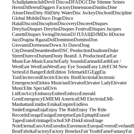
Schallplattenclub
Devil Discos
DFA
DGC
Die Stimme Seines
Herrn
Different
Diggers Factory
Dimensions
Dindisc
Dine
Alone
Dino
Dirty Hit
Dirty Water
Disc Jockey
Dischord
Discipline
Global Mobile
Disco Doge
Disco
Halal
Discom
Discophon
Discovery
Discreet
Disques
Dreyfus
Disques Dreyfus
Disques Festival
Disques Jacques
Canetti
Disques Swing
Division
DJ ПЛАЩ
DJM
Do It
Doctor
Jazz
Dogma Rgaza
Dol
Dominion
Domino
Don
Giovanni
Dormouse
Down At Dawn
Drag
City
Dream
Dreambrother
DSC Production
Dualtone
Duke
Street
Dureco
Durium
Dusty Beats
E A Production
Ear
Ear
Music
Ear-Music
Earache
Early Sounds
Earmark
Earth
East /
West
East West
EastWest
Easy Eye Sound
Easy Life
ECM New
Series
Ed Banger
Edel
Edition Telemark
EG
Egg
Ela
Ton
Electrecord
Electric
Electric Bird
Electrola
Electronic
Emergencies
Elektra Musician
Elevator
Elevator Lady
Elevator
Music
Elite Special
Elvis
Ltd
EmArcy
Embassy
Ember
Embryo
Emerald
Gem
Emergency
EMI
EMI America
EMI Electrola
EMI-
Manhattan
Emidisc
Emika
Empire
Endless
Smile
Enigma
Enja
Enjoy The Ride
Enjoy The Ride
Records
Enrage
Ensign
Enterprise
Epic
Epitaph
Erased
Tapes
Erato
Ermitage
Escho
ESP-Disk
Estrus
Etage
Noir
Eterna
EuroArts
Eurodisc
Euromusic
Europa
Everest
Everland
Beat
Fabrika
Factory
Factory Benelux
Fair Youth
Fame
Fantasy
Fat