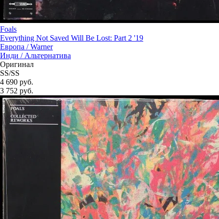
Foals
Everything Not Saved Will Be Lost: Part 2 '19
Европа /
Warner
Инди / Альтернатива
Оригинал
SS/SS
4 690 руб.
3 752
руб.