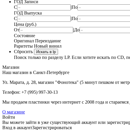
ГОД Записи
С
|
По
ГОД Выпуска
С
|
По
Цена (руб.)
От
|
До
Состояние
Оригинал
Переиздание
Раритеты
Новый винил
Сбросить
Искать в lp
Поиск только по разделу LP. Если хотите искать по CD, п
Магазин
Наш магазин в Санкт-Петербурге
Ул. Марата, д. 28, магазин "Фонотека" (5 минут пешком от мет
Телефон: +7 (995) 997-30-13
Мы продаем пластинки через интернет c 2008 года и стараемся 
О магазине
Войти
Вы можете зайти в уже существующий аккаунт или зарегистриро
Вход
в аккаунт
Зарегистрироваться