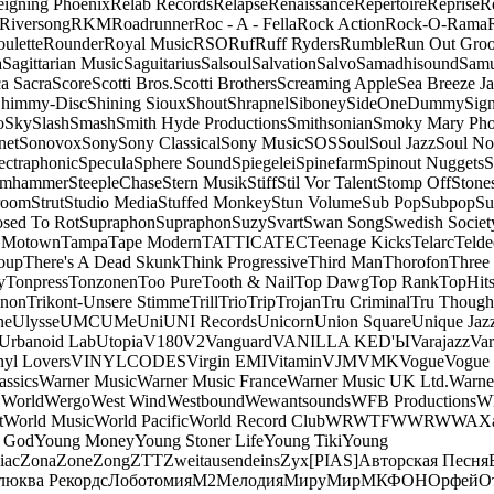
eigning Phoenix
Relab Records
Relapse
Renaissance
Repertoire
Reprise
R
Riversong
RKM
Roadrunner
Roc - A - Fella
Rock Action
Rock-O-Rama
ulette
Rounder
Royal Music
RSO
Ruf
Ruff Ryders
Rumble
Run Out Gro
a
Sagittarian Music
Saguitarius
Salsoul
Salvation
Salvo
Samadhisound
Samu
a Sacra
Score
Scotti Bros.
Scotti Brothers
Screaming Apple
Sea Breeze J
himmy-Disc
Shining Sioux
Shout
Shrapnel
Siboney
SideOneDummy
Sign
o
Sky
Slash
Smash
Smith Hyde Productions
Smithsonian
Smoky Mary Ph
net
Sonovox
Sony
Sony Classical
Sony Music
SOS
Soul
Soul Jazz
Soul No
ectraphonic
Specula
Sphere Sound
Spiegelei
Spinefarm
Spinout Nuggets
S
amhammer
SteepleChase
Stern Musik
Stiff
Stil Vor Talent
Stomp Off
Stone
room
Strut
Studio Media
Stuffed Monkey
Stun Volume
Sub Pop
Subpop
Su
sed To Rot
Supraphon
Supraphon
Suzy
Svart
Swan Song
Swedish Society
 Motown
Tampa
Tape Modern
TATTICA
TEC
Teenage Kicks
Telarc
Telde
oup
There's A Dead Skunk
Think Progressive
Third Man
Thorofon
Three
y
Tonpress
Tonzonen
Too Pure
Tooth & Nail
Top Dawg
Top Rank
TopHits
anon
Trikont-Unsere Stimme
Trill
Trio
Trip
Trojan
Tru Criminal
Tru Though
ne
Ulysse
UMC
UMe
Uni
UNI Records
Unicorn
Union Square
Unique Jaz
Urbanoid Lab
Utopia
V180
V2
Vanguard
VANILLA KED'Ы
Varajazz
Var
nyl Lovers
VINYLCODES
Virgin EMI
Vitamin
VJM
VMK
Vogue
Vogue 
assics
Warner Music
Warner Music France
Warner Music UK Ltd.
Warne
 World
Wergo
West Wind
Westbound
Wewantsounds
WFB Productions
W
t
World Music
World Pacific
World Record Club
WRWTFWWR
WWA
X
 God
Young Money
Young Stoner Life
Young Tiki
Young
iac
Zona
Zone
Zong
ZTT
Zweitausendeins
Zyx
[PIAS]
Авторская Песня
люква Рекордс
Лоботомия
М2
Мелодия
МируМир
МКФОН
Орфей
О