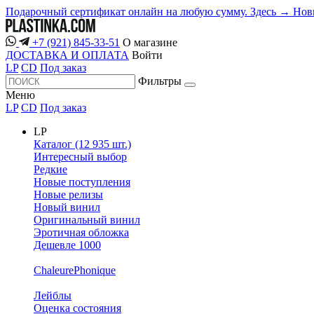
Подарочный сертификат онлайн на любую сумму. Здесь →
Нов
+7 (921) 845-33-51
О магазине
ДОСТАВКА И ОПЛАТА
Войти
LP
CD
Под заказ
Фильтры
Меню
LP
CD
Под заказ
LP
Каталог (12 935 шт.)
Интересный выбор
Редкие
Новые поступления
Новые релизы
Новый винил
Оригинальный винил
Эротичная обложка
Дешевле 1000
ChaleurePhonique
Лейблы
Оценка состояния