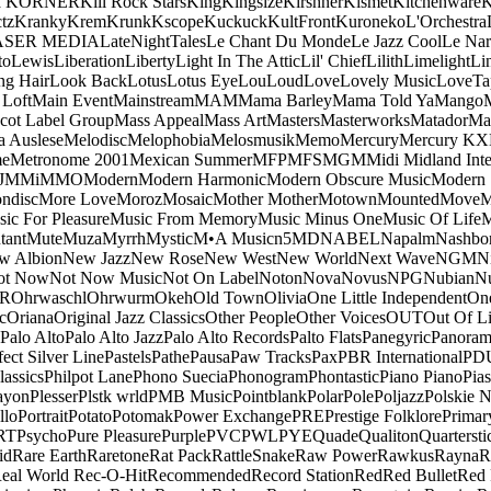
a KORNER
Kill Rock Stars
King
Kingsize
Kirshner
Kismet
Kitchenware
K
tz
Kranky
Krem
Krunk
Kscope
Kuckuck
KultFront
Kuroneko
L'Orchestra
ASER MEDIA
LateNightTales
Le Chant Du Monde
Le Jazz Cool
Le Nar
to
Lewis
Liberation
Liberty
Light In The Attic
Lil' Chief
Lilith
Limelight
Li
ng Hair
Look Back
Lotus
Lotus Eye
Lou
Loud
Love
Lovely Music
LoveTa
 Loft
Main Event
Mainstream
MAM
Mama Barley
Mama Told Ya
Mango
cot Label Group
Mass Appeal
Mass Art
Masters
Masterworks
Matador
Ma
a Auslese
Melodisc
Melophobia
Melosmusik
Memo
Mercury
Mercury KX
me
Metronome 2001
Mexican Summer
MFP
MFS
MGM
Midi
Midland Inte
J
MMi
MMO
Modern
Modern Harmonic
Modern Obscure Music
Modern
ndisc
More Love
Moroz
Mosaic
Mother Mother
Motown
Mounted
Move
ic For Pleasure
Music From Memory
Music Minus One
Music Of Life
M
tant
Mute
Muza
Myrrh
Mystic
M•A Music
n5MD
NABEL
Napalm
Nashbo
w Albion
New Jazz
New Rose
New West
New World
Next Wave
NGM
N
ot Now
Not Now Music
Not On Label
Noton
Nova
Novus
NPG
Nubian
Nu
R
Ohrwaschl
Ohrwurm
Okeh
Old Town
Olivia
One Little Independent
One
c
Oriana
Original Jazz Classics
Other People
Other Voices
OUT
Out Of L
Palo Alto
Palo Alto Jazz
Palo Alto Records
Palto Flats
Panegyric
Panora
fect Silver Line
Pastels
Pathe
Pausa
Paw Tracks
Pax
PBR International
PD
lassics
Philpot Lane
Phono Suecia
Phonogram
Phontastic
Piano Piano
Pias
ayon
Plesser
Plstk wrld
PMB Music
Pointblank
Polar
Pole
Poljazz
Polskie N
llo
Portrait
Potato
Potomak
Power Exchange
PRE
Prestige Folklore
Primar
RT
Psycho
Pure Pleasure
Purple
PVC
PWL
PYE
Quade
Qualiton
Quartersti
id
Rare Earth
Raretone
Rat Pack
RattleSnake
Raw Power
Rawkus
Rayna
R
eal World
Rec-O-Hit
Recommended
Record Station
Red
Red Bullet
Red 