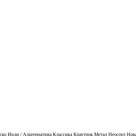
ско
Инди / Альтернатива
Классика
Краутрок
Метал
Неосоул
Нов