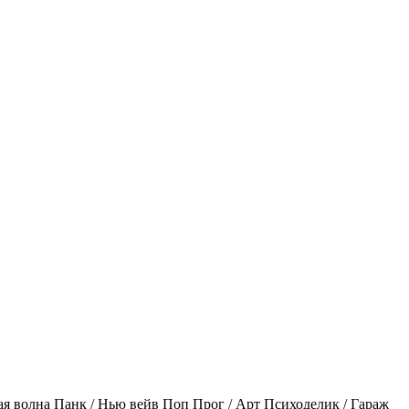
ая волна
Панк / Нью вейв
Поп
Прог / Арт
Психоделик / Гараж