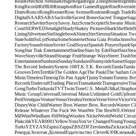
Real
Reflection Nebula
Refuge
Regal
Regal Zonophone
Regent
R
King
Ricordi
Riff
Rift
Rimaphon
Riot Games
Ripple
Rise
Riverside
Distro
Ronco
Rong
Rooster
Rose Avenue
Rostrum
Rough Trade
Ro
Digital
SAAR
SABA
Sackville
Sacred Bones
Sacred Tongue
Sag
Research
Savitor
Savoy
Savoy Jazz
Scene
Scepter
Schwann Music
Court
SERWED
Setalight
Shady
Shakey Pictures
Shark
Sheffield
S
Lining
Silvertone
Sin
Singlebrook
Sintez
Sire
Sireena
Situation Tw
State
Soliti
SoLyd
Soma
Some
Somerset
Sona Gaia Productions
So
Factory
Soundvision
Soviet Grail
Soyuz
Spanish Prayers
Spark
Sp
Song
Star Trak Entertainment
Starline
Stars by Edel
Start
Stax
Ste
Wave
Storyville
Strand
Strange Fruit
Strange Ways
Street Trash
St
Entertainment
Sunburst
Sunday
Sundazed
Sunnyside
Sunset
Suppo
The Record Industry
System 108
T.K.
T.K. Records
Tamla
Tamla
Grooves
Tern
Terrible
The Golden Age
The Pauki
The Saifam Gr
Music
Timeless
Timesig
Tin Pan Apple
Tjumy
Tomato
Tommy Bo
Records
Tradecraft
Trading Places
Transatlantic
Transgressive
Tri
Gong
Turbo
Turkuola
TVT
Twin/Tone
U.S. Metal
Ulitka
Ultrapho
Music Group
Universal
Universal Music
Unlimited Gold
Upfront
Peril
Ventipax
Venture
Venus
Verabra
Veriton
Verne
Verve
Victor
Vi
Disney
War Child
Warner Bros.
Warner Bros. Records
Warner Cl
Release Whatever The Fuck We Want
We The Best
WEA
Weird
Mil
Wind
Windham Hill
Wing
Wooden Nickel
World
World Circui
Plakcılık
YEAR0001
Yellow
Yona
You've Changed
Young
Young
Turks
YZY
ZAN
Zapisy
Zappa
ZBS
ZDF
Zerolandia
Zickzack
Zod
Рекордс
Золотая Долина
Издательство Clever
КАЧ
Клюква
К