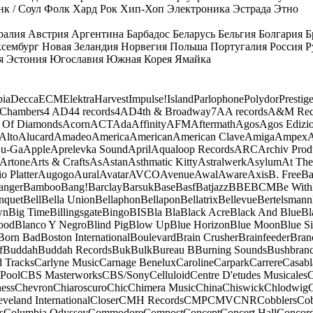
к / Соул
Фолк
Хард Рок
Хип-Хоп
Электроника
Эстрада
Этно
ралия
Австрия
Аргентина
Барбадос
Беларусь
Бельгия
Болгария
Б
сембург
Новая Зеландия
Норвегия
Польша
Португалия
Россия
Р
я
Эстония
Югославия
Южная Корея
Ямайка
ia
Decca
ECM
Elektra
Harvest
Impulse!
Island
Parlophone
Polydor
Prestig
 Chambers
4 AD
44 records
4AD
4th & Broadway
7A
A records
A&M Rec
 Of Diamonds
Acorn
ACT
Ada
Affinity
AFM
Aftermath
Agos
Agos Edizio
Alto
Alucard
Amadeo
America
American
American Clave
Amiga
Ampex
A
u-Ga
Apple
Aprelevka Sound
April
Aqualoop Records
ARC
Archiv Prod
Artone
Arts & Crafts
As
Astan
Asthmatic Kitty
Astralwerk
Asylum
At The
o Platter
Augogo
Aural
Avatar
AVCO
Avenue
Awal
Aware
Axis
B. Free
Ba
anger
Bamboo
Bang!
Barclay
Barsuk
Base
Basf
Batjazz
BBE
BCM
Be With
nquet
Bell
Bella Union
Bellaphon
Bellapon
Bellatrix
Bellevue
Bertelsmann
wn
Big Time
Billingsgate
Bingo
BIS
Bla Bla
Black Acre
Black And Blue
Bl
ood
Blanco Y Negro
Blind Pig
Blow Up
Blue Horizon
Blue Moon
Blue Si
Born Bad
Boston International
Boulevard
Brain Crusher
Brainfeeder
Bran
f
Buddah
Buddah Records
Buk
Bulk
Bureau B
Burning Sounds
Bushbran
d Tracks
Carlyne Music
Carnage Benelux
Caroline
Carpark
Carrere
Casabl
Pool
CBS Masterworks
CBS/Sony
Celluloid
Centre D'etudes Musicales
C
ess
Chevron
Chiaroscuro
Chic
Chimera Music
China
Chiswick
Chlodwig
eveland International
Closer
CMH Records
CMP
CMV
CNR
Cobblers
Cob
s
Columbia Odyssey
Commodore
Compost
Concept
Concert Hall
Concor