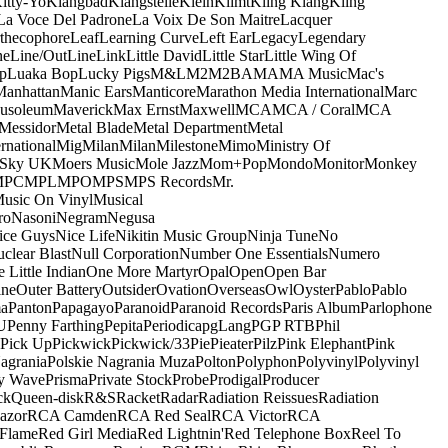
itty-Yo
Klangbad
Klangstelle
Klein
Klimt
Kling Klang
Kling
La Voce Del Padrone
La Voix De Son Maitre
Lacquer
thecophore
Leaf
Learning Curve
Left Ear
Legacy
Legendary
ne
Line/OutLine
Link
Little David
Little Star
Little Wing Of
p
Luaka Bop
Lucky Pigs
M&L
M2
M2BA
MA
MA Music
Mac's
Manhattan
Manic Ears
Manticore
Marathon Media International
Marc
usoleum
Maverick
Max Ernst
Maxwell
MCA
MCA / Coral
MCA
Messidor
Metal Blade
Metal Department
Metal
rnational
Mig
Milan
Milan
Milestone
Mimo
Ministry Of
 Sky UK
Moers Music
Mole Jazz
Mom+Pop
Mondo
Monitor
Monkey
MPC
MPL
MPO
MPS
MPS Records
Mr.
usic On Vinyl
Musical
ro
Nasoni
Negram
Negusa
ice Guys
Nice Life
Nikitin Music Group
Ninja Tune
No
clear Blast
Null Corporation
Number One Essentials
Numero
 Little Indian
One More Martyr
Opal
Open
Open Bar
ine
Outer Battery
Outsider
Ovation
Overseas
Owl
Oyster
Pablo
Pablo
ma
Panton
Papagayo
Paranoid
Paranoid Records
Paris Album
Parlophone
U
Penny Farthing
Pepita
Periodica
pgLang
PGP RTB
Phil
Pick Up
Pickwick
Pickwick/33
Pie
Pieater
Pilz
Pink Elephant
Pink
agrania
Polskie Nagrania Muza
Polton
Polyphon
Polyvinyl
Polyvinyl
y Wave
Prisma
Private Stock
Probe
Prodigal
Producer
ck
Queen-disk
R&S
Racket
Radar
Radiation Reissues
Radiation
azor
RCA Camden
RCA Red Seal
RCA Victor
RCA
Flame
Red Girl Media
Red Lightnin'
Red Telephone Box
Reel To