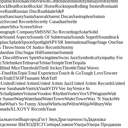
epublic
Resonance
Review
RGM
Rhino
Rhino
Rhymesayers
Rhythm
RockBeat
Rocket
Rockin' Horse
Rocktopus
Rolling Stones
Romuald
ove
Runt
Russian Disc
Rustblade
S&P
rai
Sanctuary
Santa
Saravah
Sareni Ducan
Sastruphon
Saturn
azz
Second Records
Secretly Canadian
Seelie
ature
Silva Screen
Silver
onograph Company
SMS
SNC
So Recordings
Solar
Solid
te
Sound Aspects
Sounds Of Subterrania
Sounds Superb
Soundtrack
plasc
Splash
Spoon
Spotlight
SPV
SR International
Stage
Stage One
Star
s Throw
Storm Of Justice Records
Stormy
darshan Disc
Sugar Hill
Sumerian
Summit
 Discofil
Sweet Spirit
Swingtime
Swiss Jazz
Symbolica
Sympathy For
c
Telefunken
Telmavar
Telstar
Temple
Tent
Tequila
 Blind Mice
Threshold
Thrill Jockey
Throttle
Tidal Waves
-FinnHits
Topic
Total Experience
Touch & Go
Tough Love
Towner
ts
Truth
TSOP
Tsunami Mob
Tuff
z
United
United Artists
United Artists Jazz
United Artists Records
United
ese Sarabande
Varrick
Vault
VDV
Vee Jay
Venice In
Schallplatten
Volume
Voodoo Rhythm
Vortex
Vox
VP
Wagram
Walt
r Sunset
Warp
Waterland
WaterTower
WaterTower
Wax 'N Stacks
We
hat
What's So Funny About
Whirlwind
Wifon
Wiiija
Wilbury
Win
anadu
XL
XO
Y
Y Records
Yasar
Балкантон
Выргород
Гост Звук
Драгоценность
Дядюшка
тделение ВЫХОД
ПСГ
Сибирь
Сияние
Ультра
Ультра Продакшн