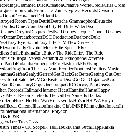
ecordings
Crammed Discs
Creation
Creative World
Creole
Criss Cross
ongue
Curtom
Cuts From The Vaults
Cypress Records
D:vision
ow
Debut
Decaydance
Def Jam
Deja
stroyed Room Tapes
Detriti
Deutsche Grammophon
Deutsche
s
Dindisc
Dine Alone
Dino
Dirty Hit
Dirty Water
Disc
Disques Dreyfus
Disques Festival
Disques Jacques Canetti
Disques
ty
Dream
Dreambrother
DSC Production
Dualtone
Duke
West
Easy Eye Sound
Easy Life
ECM New Series
Ed
Elevator Lady
Elevator Music
Elite Special
Elvis
dless Smile
Enigma
Enja
Enjoy The Ride
Enjoy The Ride
omusic
Europa
Everest
Everland
Exil
Exilophone
Extreme
F-
ce Panda
Finlandia
Finngospel
Fire
Flashback
Fly
Flying
eedom
Frog
From The Jazz Vault
Frontier
Frontiers
Frontiers Music
Gamma
Geffen
Genlyd
Gerrard
Get Back
Get Better
Getting Out Our
pes
Global Satellite
GM
Go Beat
Go Discs
Go Get Organized
Go!
f Sand
Grand Jury
Grapevine
Grappa
GRC
Greasy Pop
Greasy
han Records
Hallmark
Hammer Heart
Hannibal
Hansa
Happy
vy Metal Records
Heliodor
Hellcat
Her Name Is Banks,
Horizon
Horzu
Hot
Hot Wax
Houseworks
HoZac
HSPVA
Hulya
egal
Illegal Cinema
Illusion
Imagine Club
IMKER
Immediate
Impact
In
ord
International
International Polydor
M
J
J&R
J&R
egacy
Jazz Track
Jazz-
Justin Time
JVC
K Scope
K-Tel
Kabuki
Kama Sutra
Kapp
Karkia