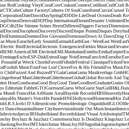
our Red
Cooking Vinyl
Coral
Core
Coskun
Cosmex
Cotillion
Craft
Craft R
ar
CTI
Cube
Culture Factory
Cultures Of Soul
Cuneiform
Curcio
Cursed T
 Corporation
Date
Dawn
DaySpring
DDD
De-Lite
Dead Oceans
Death R
oup
Demos
Denovali
DEP
Dep International
Deram
Desaster Unlimited
De
DGC
dh2
Die Stimme Seines Herrn
Different
Diggers Factory
Dimension
al
Discom
Discophon
Discovery
Discreet
Disque Pointu
Disques Dreyfus
Dol
Dominion
Domino
Don Giovanni
Dormouse
Down At Dawn
Drag Ci
Ear-Music
Earache
Early Sounds
Earmark
Earth
East / West
East West
East
c
Electric Bird
Electrola
Electronic Emergencies
Elektra Musician
Elevator
MI
EMI America
EMI Electrola
EMI-Manhattan
Emidisc
Emika
Empire
En
o
Ermitage
Escho
ESP-Disk
Estrus
Etage Noir
Eterna
EuroArts
Eurodisc
Eur
t Possum
Fat Wreck Chords
Favorit
Fellside
Festival Classique
Fiction
Fier
od
Foolish Music
Four
Four Leaf Clover
Fox & His Friends
Fox Music
Fr
zz Club
Fuzzed And Buzzed
FY
Gala
Gama
Gama Musikverlags GmbH
Gingerbread Man
Glitterbeat
Glitterhouse
Global
Global Records And Ta
den Hour
Gondwana
Good Boy
Good Time
Goodbye
Graduate
Grains O
o Editoriale Fabbri
GTO
Guerssen
Guess Who
Guest Star
Gull
H&L
Hais
a Mundi France
Hat Art
Haute Areal
Hayride Records
HBS
Heavenly
Hea
alaya
His Master's Voice
Hit Parade
HNE
Hollywood
Homestead
Hor Zu
dub
I.R.S.
Ice
Ici D'Ailleurs
Iconic Promo
Ideologic Organ
Idiot
IGLOO
Ill
sco Dance
Innamind
Inner City
Innervision
Inside Out Music
Instant
Interc
da
Invictus
Ipecac
IRS
Isabel
Island Records
Island Visual Arts
Isotopia
IT
ine
Jay Boy
Jazz & Jazz
Jazz Connoisseur
Jazz Is Dead
Jazz Kings
Jazz L
Jiaolong
Jive
Jive
JMT
Joker
Jomar Music
Joy
JSP
Jugodisk
Jugoton
Jupiter