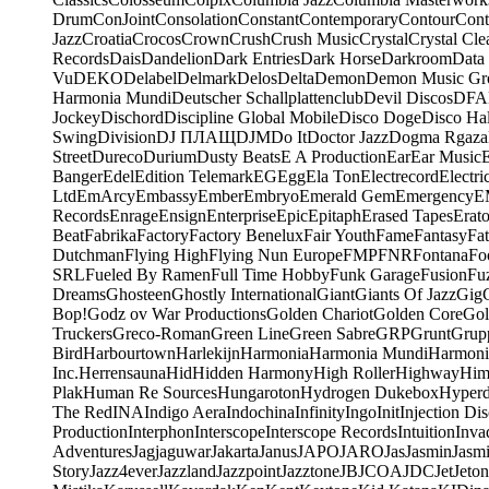
Drum
ConJoint
Consolation
Constant
Contemporary
Contour
Cont
Jazz
Croatia
Crocos
Crown
Crush
Crush Music
Crystal
Crystal Cle
Records
Dais
Dandelion
Dark Entries
Dark Horse
Darkroom
Data
Vu
DEKO
Delabel
Delmark
Delos
Delta
Demon
Demon Music Gr
Harmonia Mundi
Deutscher Schallplattenclub
Devil Discos
DFA
Jockey
Dischord
Discipline Global Mobile
Disco Doge
Disco Hal
Swing
Division
DJ ПЛАЩ
DJM
Do It
Doctor Jazz
Dogma Rgaza
Street
Dureco
Durium
Dusty Beats
E A Production
Ear
Ear Music
Banger
Edel
Edition Telemark
EG
Egg
Ela Ton
Electrecord
Electri
Ltd
EmArcy
Embassy
Ember
Embryo
Emerald Gem
Emergency
E
Records
Enrage
Ensign
Enterprise
Epic
Epitaph
Erased Tapes
Erat
Beat
Fabrika
Factory
Factory Benelux
Fair Youth
Fame
Fantasy
Fa
Dutchman
Flying High
Flying Nun Europe
FMP
FNR
Fontana
Fo
SRL
Fueled By Ramen
Full Time Hobby
Funk Garage
Fusion
Fu
Dreams
Ghosteen
Ghostly International
Giant
Giants Of Jazz
Gig
Bop!
Godz ov War Productions
Golden Chariot
Golden Core
Gol
Truckers
Greco-Roman
Green Line
Green Sabre
GRP
Grunt
Grupp
Bird
Harbourtown
Harlekijn
Harmonia
Harmonia Mundi
Harmoni
Inc.
Herrensauna
Hid
Hidden Harmony
High Roller
Highway
Him
Plak
Human Re Sources
Hungaroton
Hydrogen Dukebox
Hyper
The Red
INA
Indigo Aera
Indochina
Infinity
Ingo
Init
Injection Di
Production
Interphon
Interscope
Interscope Records
Intuition
Inva
Adventures
Jagjaguwar
Jakarta
Janus
JAPO
JARO
Jas
Jasmin
Jasm
Story
Jazz4ever
Jazzland
Jazzpoint
Jazztone
JB
JCOA
JDC
Jet
Jeton