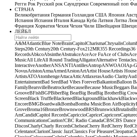
Регги
Рок
Русский рок
Саундтреки
Современный поп
Фан
СТРАНА
Великобритания
Германия
Голландия
США
Япония
Авст
Испания
Испания
Италия
Канада
Куба
Латвия
Литва
Люк
Франция
Хорватия
Чехия
Чехия
Чили
Швейцария
Швеци
ЛЕЙБЛ
A&M
Atlantic
Blue Note
Brain
Capitol
Charisma
Chrysalis
Columb
Steps
20th Century
20th Century-Fox
21
2MR
355 Recordings
36
Records
Abkco
Absinthe
Abstrakce
Ace
Ace Fu
Ace of Clubs
Ace
Music
All Life
All Round Trading
Alligator
Alternative Tentacles
Interactive
Another
ANS
ANTI
Antilles
Antrop
ANWO
AOI
Ap-G
Novus
Ariston
Arma
Armed
Arston
Art
Artist House
Artists House
Artists
ATO
Atomhenge
Attaca
Attic
Attlaxeras
Audio Clarity
Audi
Entertainment
Bad Seed
Bad Vibes Forever
Balkanton
Balloon B
Family
Bearsville
Beatrocket
Because
Because Music
Beggars Ba
Groove
BFish
BGP
Biber
Big Bear
Big Beat
Big Brother
Big Cro
Screen
Black Truffle
Blackened
Blackground
Blackhawk
Blackw
Encore
BMG
Boardwalk
Bomba
Bomba Music
Bon Air
Boplicity
Grove
Broma16
Bronze
Brownswood
BRS
Brunswick
Brutalist
Bt
Am
Candid
Capitol Records
Capriccio
Caprice
Capricorn
Capture
Communications
Caution!
CBC Radio Canada
CBS
CBS Dance 
Discos
Charly
Charly Records
Chelsea
Cherry Red
Cherry Red
Ch
Celentano
Clarion
Classic Jazz
Classics For Pleasure
Cleopatra
Cl
Classics
Colosseum
Colpix
Columbia Jazz
Columbia Masterwork