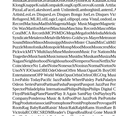
Mistika
Karussell
Kavardak
Ken
Kent
Keytone
Kid Katana
KIDin
Klong
Knappe
Koala
Kompakt
Kong
Kopf
Korova
Kozmik Artifac
Pizza
LaFace
Lakeshore
Lamb Unlimited
Lamborghini
Lantern
L
Artists
Leo
Les Disques
Les Disques Bongo Joe
Les Disques Vic
Refugees
LMLR
Lofi
Logic
Logo
Lollipop
Loma Vista
London
Lo
Record
Machina
Madfish
Magenta
Magic Music
Magnet
Magnetic
On Wax
Marifon
Marvel
Maschina
Maschina Records
Mascot
Mas
Coral
MCA Records
MCPS
MDG
Mega
Megafon
Melodia
Melodi
Syndicate
Metaleros
Metalville
Metro-Goldwyn-Mayer
Metrono
Sound
Minor
Minos
Mississippi
Missive
Mister Chand
MixCult
MJ
Puzzle
Monofonika
Monopole
Monsp
Mood
Moon
Mooncrest
Moo
Pickwick
MTV
MultiJazz
Muse
Mushroom
Music For Nations
Mus
Tragedies
Musicbank
Musicismusic
Musidisc
Musikant
Musiza
Mu
Nagast
Neighborhood
Neighbourhood
Nemperor
Neon
Netflix
Ne
Coincidence
No Label
Noise
Nonesuch
Nooirax
Normal
Norton
N
Uno
NYJO
Oasis
OBE
Ode
Odeon
Offen Music
Ogun
Oh Boy
OH
Entertainment
OPP World Wide
Opus
Orbis
Orfeo
ORG
Org Musi
Live
Pablo Today
Pacific Jazz
Paddle Wheel
Paisley Park
Paladyn
Odeon Series
Parrot
Partisan
Pasha
Passport
Passport Jazz
Past Per
Spector
Philadelphia International
Philips
Philips
Philips Digital C
Floyd
Pinkflag
Plane
Planet
Play It Again Sam
Play On
Playboy
Pl
Company
Ponderosa Music & Art
Pool
Pori Jazz
Pork Pie
Portobe
Plug
Produttoriassociati
Promophone
Pronit
Prophone
Provogue
P
Roots
Rag Baby
Raid
Raisin' Music
Rak
Ralph
Rams Horn
Rare B
Victrola
RCO
RCS
RDM
Reader's Digest
Real
Real Gone Music
R