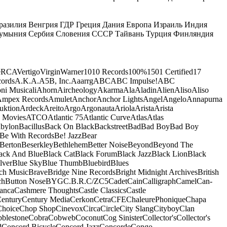
разилия
Венгрия
ГДР
Греция
Дания
Европа
Израиль
Индия
умыния
Сербия
Словения
СССР
Тайвань
Турция
Финляндия
e
RCA
Vertigo
Virgin
Warner
10
10 Records
100%
1501 Certified
17
ords
A.K.A.
A5B, Inc.
Aaarrg
ABC
ABC Impulse!
ABC
ni Musicali
Ahorn
Aircheology
Akarma
Ala
Aladin
Alien
Aliso
Aliso
mpex Records
Amulet
Anchor
Anchor Lights
Angel
Angelo
Annapurna
uktion
Ardeck
Areito
Argo
Argonauta
Ariola
Arista
Arista
 Movies
ATCO
Atlantic 75
Atlantic Curve
Atlas
Atlas
bylon
Bacillus
Back On Black
Backstreet
Bad
Bad Boy
Bad Boy
Be With Records
Be! Jazz
Bear
Berton
Beserkley
Bethlehem
Better Noise
Beyond
Beyond The
ack And Blue
Black Cat
Black Forum
Black Jazz
Black Lion
Black
lver
Blue Sky
Blue Thumb
Bluebird
Blues
ch Music
Brave
Bridge Nine Records
Bright Midnight Archives
British
ch
Button Nose
BYG
C.B.R.
C/Z
C5
Cadet
Cain
Calligraph
Camel
Can-
anca
Cashmere Thoughts
Castle Classics
Castle
entury
Century Media
Cerkon
Cetra
CFE
ChaleurePhonique
Chapa
Choice
Chop Shop
Cinevox
Circa
Circle
City Slang
Cityboy
Clan
blestone
Cobra
Cobweb
Coconut
Cog Sinister
Collector's
Collector's
d
Concord Bicycle
Concord Jazz
Concorde
Congo