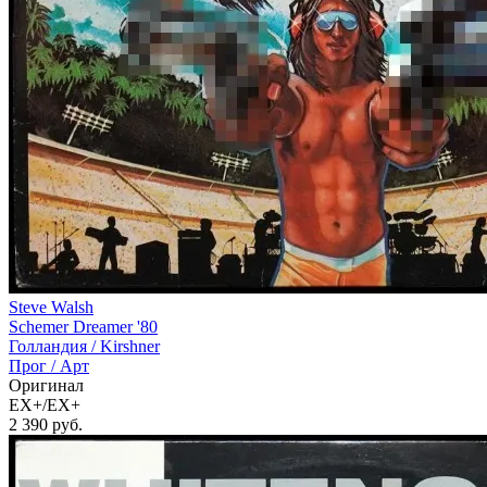
Steve Walsh
Schemer Dreamer '80
Голландия /
Kirshner
Прог / Арт
Оригинал
EX+/EX+
2 390
руб.