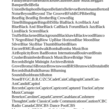
Family
Bearsville
Beatrocket
Because
Because Music
Beggars
Banquet
Bell
Bella
Union
Bellaphon
Bellapon
Bellatrix
Bellevue
Bertelsmann
Berton
Noise
Beyond
Beyond The Groove
BFish
BGP
Biber
Big
Bear
Big Beat
Big Brother
Big Crown
Big
Time
Billingsgate
Bingo
BIS
Bla Bla
Black Acre
Black And
Blue
Black And Blue
Black Cat
Black Forum
Black Jazz
Black
Lion
Black Screen
Black
Truffle
Blackened
Blackground
Blackhawk
Blackwood
Blanco
Y Negro
Blind Pig
Blow Up
Blue Horizon
Blue Moon
Blue
Silver
Blue Sky
Blue Thumb
Bluebird
Blues
Encore
BMG
Boardwalk
Bomba
Bomba Music
Bon
Air
Boplicity
Born Bad
Boston International
Boulevard
Brain
Crusher
Brainfeeder
Branch Music
Brave
Bridge Nine
Records
Bright Midnight Archives
British
Grove
Broma16
Bronze
Brownswood
BRS
Brunswick
Brutalist
Bt
Records
Buk
Bulk
Bureau B
Burning
Sounds
Bushbranch
Button
Nose
BYG
C.B.R.
C/Z
C5
Cadet
Cain
Calligraph
Camel
Can-
Am
Candid
Capitol
Records
Capriccio
Caprice
Capricorn
Captured Tracks
Carlyne
Music
Carnage
Benelux
Caroline
Carpark
Carrere
Casablanca
Cashmere
Thoughts
Castle Classics
Castle Communications
Caution!
CBC
Radio Canada
CBS
CBS Dance Pool
CBS