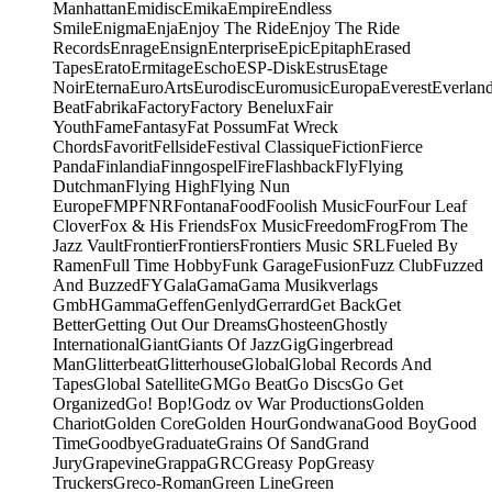
Manhattan
Emidisc
Emika
Empire
Endless
Smile
Enigma
Enja
Enjoy The Ride
Enjoy The Ride
Records
Enrage
Ensign
Enterprise
Epic
Epitaph
Erased
Tapes
Erato
Ermitage
Escho
ESP-Disk
Estrus
Etage
Noir
Eterna
EuroArts
Eurodisc
Euromusic
Europa
Everest
Everlan
Beat
Fabrika
Factory
Factory Benelux
Fair
Youth
Fame
Fantasy
Fat Possum
Fat Wreck
Chords
Favorit
Fellside
Festival Classique
Fiction
Fierce
Panda
Finlandia
Finngospel
Fire
Flashback
Fly
Flying
Dutchman
Flying High
Flying Nun
Europe
FMP
FNR
Fontana
Food
Foolish Music
Four
Four Leaf
Clover
Fox & His Friends
Fox Music
Freedom
Frog
From The
Jazz Vault
Frontier
Frontiers
Frontiers Music SRL
Fueled By
Ramen
Full Time Hobby
Funk Garage
Fusion
Fuzz Club
Fuzzed
And Buzzed
FY
Gala
Gama
Gama Musikverlags
GmbH
Gamma
Geffen
Genlyd
Gerrard
Get Back
Get
Better
Getting Out Our Dreams
Ghosteen
Ghostly
International
Giant
Giants Of Jazz
Gig
Gingerbread
Man
Glitterbeat
Glitterhouse
Global
Global Records And
Tapes
Global Satellite
GM
Go Beat
Go Discs
Go Get
Organized
Go! Bop!
Godz ov War Productions
Golden
Chariot
Golden Core
Golden Hour
Gondwana
Good Boy
Good
Time
Goodbye
Graduate
Grains Of Sand
Grand
Jury
Grapevine
Grappa
GRC
Greasy Pop
Greasy
Truckers
Greco-Roman
Green Line
Green