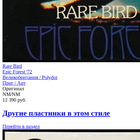
Rare Bird
Epic Forest '72
Великобритания /
Polydor
Прог / Арт
Оригинал
NM/NM
12 390
руб.
Другие пластинки в этом стиле
Перейти
в раздел