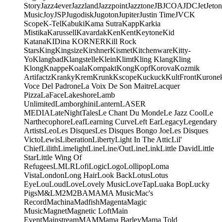
Story
Jazz4ever
Jazzland
Jazzpoint
Jazztone
JB
JCOA
JDC
Jet
Jeton
Music
Joy
JSP
Jugodisk
Jugoton
Jupiter
Justin Time
JVC
K
Scope
K-Tel
Kabuki
Kama Sutra
Kapp
Karkia
Mistika
Karussell
Kavardak
Ken
Kent
Keytone
Kid
Katana
KIDina KORNER
Kill Rock
Stars
King
Kingsize
Kirshner
Kismet
Kitchenware
Kitty-
Yo
Klangbad
Klangstelle
Klein
Klimt
Kling Klang
Kling
Klong
Knappe
Koala
Kompakt
Kong
Kopf
Korova
Kozmik
Artifactz
Kranky
Krem
Krunk
Kscope
Kuckuck
KultFront
Kurone
Voce Del Padrone
La Voix De Son Maitre
Lacquer
Pizza
LaFace
Lakeshore
Lamb
Unlimited
Lamborghini
Lantern
LASER
MEDIA
LateNightTales
Le Chant Du Monde
Le Jazz Cool
Le
Narthecophore
Leaf
Learning Curve
Left Ear
Legacy
Legendary
Artists
Leo
Les Disques
Les Disques Bongo Joe
Les Disques
Victo
Lewis
Liberation
Liberty
Light In The Attic
Lil'
Chief
Lilith
Limelight
Line
Line/OutLine
Link
Little David
Little
Star
Little Wing Of
Refugees
LMLR
Lofi
Logic
Logo
Lollipop
Loma
Vista
London
Long Hair
Look Back
Lotus
Lotus
Eye
Lou
Loud
Love
Lovely Music
LoveTap
Luaka Bop
Lucky
Pigs
M&L
M2
M2BA
MA
MA Music
Mac's
Record
Machina
Madfish
Magenta
Magic
Music
Magnet
Magnetic Loft
Main
Event
Mainstream
MAM
Mama Barley
Mama Told