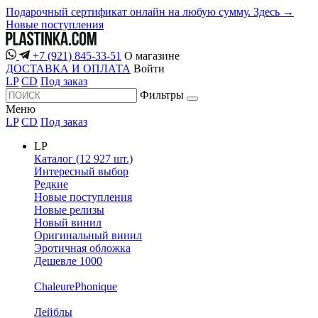
Подарочный сертификат онлайн на любую сумму. Здесь →
Новые поступления
+7 (921) 845-33-51
О магазине
ДОСТАВКА И ОПЛАТА
Войти
LP
CD
Под заказ
Фильтры
Меню
LP
CD
Под заказ
LP
Каталог (12 927 шт.)
Интересный выбор
Редкие
Новые поступления
Новые релизы
Новый винил
Оригинальный винил
Эротичная обложка
Дешевле 1000
ChaleurePhonique
Лейблы