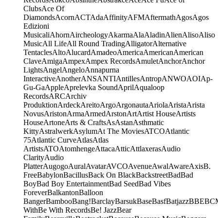
Clubs
Ace Of
Diamonds
Acorn
ACT
Ada
Affinity
AFM
Aftermath
Agos
Agos
Edizioni
Musicali
Ahorn
Aircheology
Akarma
Ala
Aladin
Alien
Aliso
Aliso
Music
All Life
All Round Trading
Alligator
Alternative
Tentacles
Alto
Alucard
Amadeo
America
American
American
Clave
Amiga
Ampex
Ampex Records
Amulet
Anchor
Anchor
Lights
Angel
Angelo
Annapurna
Interactive
Another
ANS
ANTI
Antilles
Antrop
ANWO
AOI
Ap-
Gu-Ga
Apple
Aprelevka Sound
April
Aqualoop
Records
ARC
Archiv
Produktion
Ardeck
Areito
Argo
Argonauta
Ariola
Arista
Arista
Novus
Ariston
Arma
Armed
Arston
Art
Artist House
Artists
House
Artone
Arts & Crafts
As
Astan
Asthmatic
Kitty
Astralwerk
Asylum
At The Movies
ATCO
Atlantic
75
Atlantic Curve
Atlas
Atlas
Artists
ATO
Atomhenge
Attaca
Attic
Attlaxeras
Audio
Clarity
Audio
Platter
Augogo
Aural
Avatar
AVCO
Avenue
Awal
Aware
Axis
B.
Free
Babylon
Bacillus
Back On Black
Backstreet
Bad
Bad
Boy
Bad Boy Entertainment
Bad Seed
Bad Vibes
Forever
Balkanton
Balloon
Banger
Bamboo
Bang!
Barclay
Barsuk
Base
Basf
Batjazz
BBE
BC
With
Be With Records
Be! Jazz
Bear