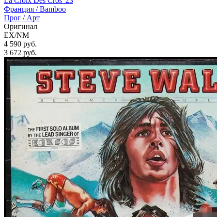
La Croix Des Cros '23
Франция /
Bamboo
Прог / Арт
Оригинал
EX/NM
4 590 руб.
3 672
руб.