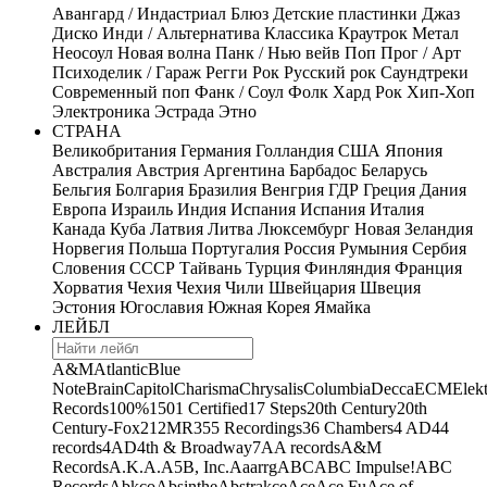
Авангард / Индастриал
Блюз
Детские пластинки
Джаз
Диско
Инди / Альтернатива
Классика
Краутрок
Метал
Неосоул
Новая волна
Панк / Нью вейв
Поп
Прог / Арт
Психоделик / Гараж
Регги
Рок
Русский рок
Саундтреки
Современный поп
Фанк / Соул
Фолк
Хард Рок
Хип-Хоп
Электроника
Эстрада
Этно
СТРАНА
Великобритания
Германия
Голландия
США
Япония
Австралия
Австрия
Аргентина
Барбадос
Беларусь
Бельгия
Болгария
Бразилия
Венгрия
ГДР
Греция
Дания
Европа
Израиль
Индия
Испания
Испания
Италия
Канада
Куба
Латвия
Литва
Люксембург
Новая Зеландия
Норвегия
Польша
Португалия
Россия
Румыния
Сербия
Словения
СССР
Тайвань
Турция
Финляндия
Франция
Хорватия
Чехия
Чехия
Чили
Швейцария
Швеция
Эстония
Югославия
Южная Корея
Ямайка
ЛЕЙБЛ
A&M
Atlantic
Blue
Note
Brain
Capitol
Charisma
Chrysalis
Columbia
Decca
ECM
Elek
Records
100%
1501 Certified
17 Steps
20th Century
20th
Century-Fox
21
2MR
355 Recordings
36 Chambers
4 AD
44
records
4AD
4th & Broadway
7A
A records
A&M
Records
A.K.A.
A5B, Inc.
Aaarrg
ABC
ABC Impulse!
ABC
Records
Abkco
Absinthe
Abstrakce
Ace
Ace Fu
Ace of