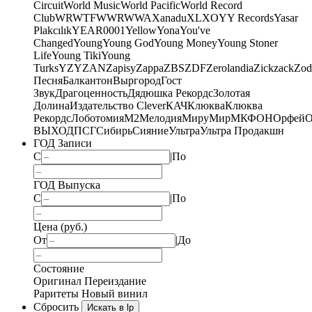
Circuit
World Music
World Pacific
World Record
Club
WRWTFWWR
WWA
Xanadu
XL
XO
Y
Y Records
Yasar
Plakcılık
YEAR0001
Yellow
Yona
You've
Changed
Young
Young God
Young Money
Young Stoner
Life
Young Tiki
Young
Turks
YZY
ZAN
Zapisy
Zappa
ZBS
ZDF
Zerolandia
Zickzack
Zod
Песня
Балкантон
Выргород
Гост
Звук
Драгоценность
Дядюшка Рекордс
Золотая
Долина
Издательство Clever
КАЧ
Клюква
Клюква
Рекордс
Лоботомия
М2
Мелодия
МируМир
МКФОН
Орфей
О
ВЫХОД
ПСГ
Сибирь
Сияние
Ультра
Ультра Продакшн
ГОД Записи
С
|
По
ГОД Выпуска
С
|
По
Цена (руб.)
От
|
До
Состояние
Оригинал
Переиздание
Раритеты
Новый винил
Сбросить
Искать в lp