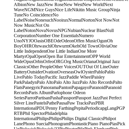
Albion
New Jazz
New Rose
New West
New World
Next
Wave
NGM
Nice Guys
Nice Life
Nikitin Music Group
Ninja
Tune
No Coincidence
No
Label
Noise
Nonesuch
Nooirax
Normal
Norton
Not Now
Not
Now Music
Not On
Label
Noton
Nova
Novus
NPG
Nubian
Nuclear Blast
Null
Corporation
Number One Essentials
Numero
Uno
NYJO
Oasis
OBE
Ode
Odeon
Offen Music
Ogun
Oh
Boy
OHR
Ohrwaschl
Ohrwurm
Okeh
Old Town
Olivia
One
Little Independent
One Little Indian
One More
Martyr
Opal
Open
Open Bar Entertainment
OPP World
Wide
Opus
Orbis
Orfeo
ORG
Org Music
Oriana
Original Jazz
Classics
Other People
Other Voices
OUT
Out Of Line
Outer
Battery
Outsider
Ovation
Overseas
Owl
Oyster
Pablo
Pablo
Live
Pablo Today
Pacific Jazz
Paddle Wheel
Paisley
Park
Paladyn
Palo Alto
Palo Alto Jazz
Palo Alto Records
Palto
Flats
Panegyric
Panorama
Panton
Papagayo
Paranoid
Paranoid
Records
Paris Album
Parlophone Odeon
Series
Parrot
Partisan
Pasha
Passport
Passport Jazz
Past Perfect
Silver Line
Pastels
Pathe
Pausa
Paw Tracks
Pax
PBR
International
PDU
Penny Farthing
Pepita
Periodica
pgLang
PGP
RTB
Phil Spector
Philadelphia
International
Philips
Philips
Philips Digital Classics
Philpot
Lane
Phono Suecia
Phonogram
Phontastic
Piano Piano
Pias
Pick
Up
Pickwick
Pickwick/33
Pie
Pieater
Pilz
Pink Elephant
Pink