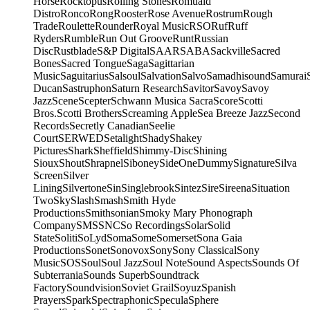
Horse
Rocktopus
Rolling Stones
Romuald
Distro
Ronco
Rong
Rooster
Rose Avenue
Rostrum
Rough
Trade
Roulette
Rounder
Royal Music
RSO
Ruf
Ruff
Ryders
Rumble
Run Out Groove
Runt
Russian
Disc
Rustblade
S&P Digital
SAAR
SABA
Sackville
Sacred
Bones
Sacred Tongue
Saga
Sagittarian
Music
Saguitarius
Salsoul
Salvation
Salvo
Samadhisound
Samurai
Ducan
Sastruphon
Saturn Research
Savitor
Savoy
Savoy
Jazz
Scene
Scepter
Schwann Musica Sacra
Score
Scotti
Bros.
Scotti Brothers
Screaming Apple
Sea Breeze Jazz
Second
Records
Secretly Canadian
Seelie
Court
SERWED
Setalight
Shady
Shakey
Pictures
Shark
Sheffield
Shimmy-Disc
Shining
Sioux
Shout
Shrapnel
Siboney
SideOneDummy
Signature
Silva
Screen
Silver
Lining
Silvertone
Sin
Singlebrook
Sintez
Sire
Sireena
Situation
Two
Sky
Slash
Smash
Smith Hyde
Productions
Smithsonian
Smoky Mary Phonograph
Company
SMS
SNC
So Recordings
Solar
Solid
State
Soliti
SoLyd
Soma
Some
Somerset
Sona Gaia
Productions
Sonet
Sonovox
Sony
Sony Classical
Sony
Music
SOS
Soul
Soul Jazz
Soul Note
Sound Aspects
Sounds Of
Subterrania
Sounds Superb
Soundtrack
Factory
Soundvision
Soviet Grail
Soyuz
Spanish
Prayers
Spark
Spectraphonic
Specula
Sphere