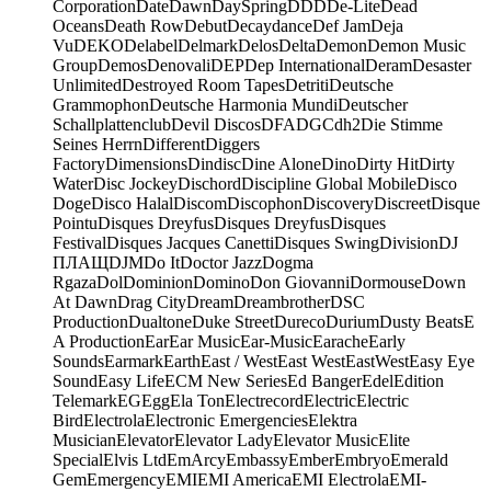
Corporation
Date
Dawn
DaySpring
DDD
De-Lite
Dead
Oceans
Death Row
Debut
Decaydance
Def Jam
Deja
Vu
DEKO
Delabel
Delmark
Delos
Delta
Demon
Demon Music
Group
Demos
Denovali
DEP
Dep International
Deram
Desaster
Unlimited
Destroyed Room Tapes
Detriti
Deutsche
Grammophon
Deutsche Harmonia Mundi
Deutscher
Schallplattenclub
Devil Discos
DFA
DGC
dh2
Die Stimme
Seines Herrn
Different
Diggers
Factory
Dimensions
Dindisc
Dine Alone
Dino
Dirty Hit
Dirty
Water
Disc Jockey
Dischord
Discipline Global Mobile
Disco
Doge
Disco Halal
Discom
Discophon
Discovery
Discreet
Disque
Pointu
Disques Dreyfus
Disques Dreyfus
Disques
Festival
Disques Jacques Canetti
Disques Swing
Division
DJ
ПЛАЩ
DJM
Do It
Doctor Jazz
Dogma
Rgaza
Dol
Dominion
Domino
Don Giovanni
Dormouse
Down
At Dawn
Drag City
Dream
Dreambrother
DSC
Production
Dualtone
Duke Street
Dureco
Durium
Dusty Beats
E
A Production
Ear
Ear Music
Ear-Music
Earache
Early
Sounds
Earmark
Earth
East / West
East West
EastWest
Easy Eye
Sound
Easy Life
ECM New Series
Ed Banger
Edel
Edition
Telemark
EG
Egg
Ela Ton
Electrecord
Electric
Electric
Bird
Electrola
Electronic Emergencies
Elektra
Musician
Elevator
Elevator Lady
Elevator Music
Elite
Special
Elvis Ltd
EmArcy
Embassy
Ember
Embryo
Emerald
Gem
Emergency
EMI
EMI America
EMI Electrola
EMI-