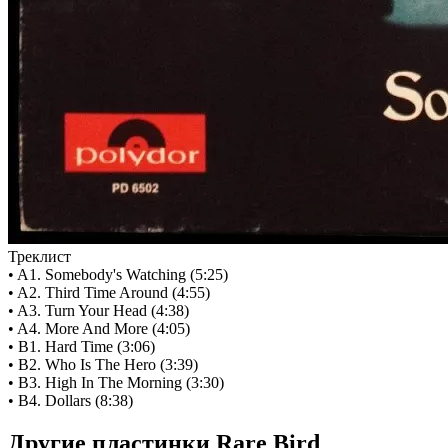
Треклист
• A1. Somebody's Watching (5:25)
• A2. Third Time Around (4:55)
• A3. Turn Your Head (4:38)
• A4. More And More (4:05)
• B1. Hard Time (3:06)
• B2. Who Is The Hero (3:39)
• B3. High In The Morning (3:30)
• B4. Dollars (8:38)
Другие пластинки Rare Bird