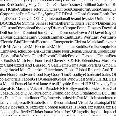
our Red
Cooking Vinyl
Coral
Core
Coskun
Cosmex
Cotillion
Craft
Craft R
ar
CTI
Cube
Culture Factory
Cultures Of Soul
Cuneiform
Curcio
Cursed T
 Corporation
Date
Dawn
DaySpring
DDD
De-Lite
Dead Oceans
Death R
oup
Demos
Denovali
DEP
Dep International
Deram
Desaster Unlimited
De
DGC
dh2
Die Stimme Seines Herrn
Different
Diggers Factory
Dimension
al
Discom
Discophon
Discovery
Discreet
Disque Pointu
Disques Dreyfus
Dol
Dominion
Domino
Don Giovanni
Dormouse
Down At Dawn
Drag Ci
Ear-Music
Earache
Early Sounds
Earmark
Earth
East / West
East West
East
c
Electric Bird
Electrola
Electronic Emergencies
Elektra Musician
Elevator
MI
EMI America
EMI Electrola
EMI-Manhattan
Emidisc
Emika
Empire
En
o
Ermitage
Escho
ESP-Disk
Estrus
Etage Noir
Eterna
EuroArts
Eurodisc
Eur
t Possum
Fat Wreck Chords
Favorit
Fellside
Festival Classique
Fiction
Fier
od
Foolish Music
Four
Four Leaf Clover
Fox & His Friends
Fox Music
Fr
zz Club
Fuzzed And Buzzed
FY
Gala
Gama
Gama Musikverlags GmbH
Gingerbread Man
Glitterbeat
Glitterhouse
Global
Global Records And Ta
den Hour
Gondwana
Good Boy
Good Time
Goodbye
Graduate
Grains O
o Editoriale Fabbri
GTO
Guerssen
Guess Who
Guest Star
Gull
H&L
Hais
a Mundi France
Hat Art
Haute Areal
Hayride Records
HBS
Heavenly
Hea
alaya
His Master's Voice
Hit Parade
HNE
Hollywood
Homestead
Hor Zu
dub
I.R.S.
Ice
Ici D'Ailleurs
Iconic Promo
Ideologic Organ
Idiot
IGLOO
Ill
sco Dance
Innamind
Inner City
Innervision
Inside Out Music
Instant
Interc
da
Invictus
Ipecac
IRS
Isabel
Island Records
Island Visual Arts
Isotopia
IT
ine
Jay Boy
Jazz & Jazz
Jazz Connoisseur
Jazz Is Dead
Jazz Kings
Jazz L
Jiaolong
Jive
Jive
JMT
Joker
Jomar Music
Joy
JSP
Jugodisk
Jugoton
Jupiter