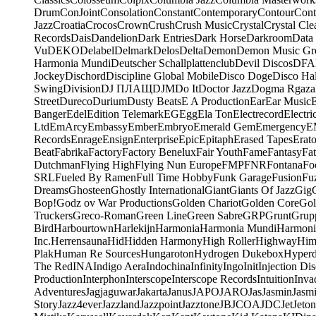
Drum
ConJoint
Consolation
Constant
Contemporary
Contour
Cont
Jazz
Croatia
Crocos
Crown
Crush
Crush Music
Crystal
Crystal Cle
Records
Dais
Dandelion
Dark Entries
Dark Horse
Darkroom
Data
Vu
DEKO
Delabel
Delmark
Delos
Delta
Demon
Demon Music Gr
Harmonia Mundi
Deutscher Schallplattenclub
Devil Discos
DFA
Jockey
Dischord
Discipline Global Mobile
Disco Doge
Disco Hal
Swing
Division
DJ ПЛАЩ
DJM
Do It
Doctor Jazz
Dogma Rgaza
Street
Dureco
Durium
Dusty Beats
E A Production
Ear
Ear Music
Banger
Edel
Edition Telemark
EG
Egg
Ela Ton
Electrecord
Electri
Ltd
EmArcy
Embassy
Ember
Embryo
Emerald Gem
Emergency
E
Records
Enrage
Ensign
Enterprise
Epic
Epitaph
Erased Tapes
Erat
Beat
Fabrika
Factory
Factory Benelux
Fair Youth
Fame
Fantasy
Fa
Dutchman
Flying High
Flying Nun Europe
FMP
FNR
Fontana
Fo
SRL
Fueled By Ramen
Full Time Hobby
Funk Garage
Fusion
Fu
Dreams
Ghosteen
Ghostly International
Giant
Giants Of Jazz
Gig
Bop!
Godz ov War Productions
Golden Chariot
Golden Core
Gol
Truckers
Greco-Roman
Green Line
Green Sabre
GRP
Grunt
Grupp
Bird
Harbourtown
Harlekijn
Harmonia
Harmonia Mundi
Harmoni
Inc.
Herrensauna
Hid
Hidden Harmony
High Roller
Highway
Him
Plak
Human Re Sources
Hungaroton
Hydrogen Dukebox
Hyper
The Red
INA
Indigo Aera
Indochina
Infinity
Ingo
Init
Injection Di
Production
Interphon
Interscope
Interscope Records
Intuition
Inva
Adventures
Jagjaguwar
Jakarta
Janus
JAPO
JARO
Jas
Jasmin
Jasm
Story
Jazz4ever
Jazzland
Jazzpoint
Jazztone
JB
JCOA
JDC
Jet
Jeton