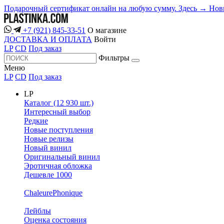
Подарочный сертификат онлайн на любую сумму. Здесь →
Нов
+7 (921) 845-33-51
О магазине
ДОСТАВКА И ОПЛАТА
Войти
LP
CD
Под заказ
Фильтры
Меню
LP
CD
Под заказ
LP
Каталог (12 930 шт.)
Интересный выбор
Редкие
Новые поступления
Новые релизы
Новый винил
Оригинальный винил
Эротичная обложка
Дешевле 1000
ChaleurePhonique
Лейблы
Оценка состояния