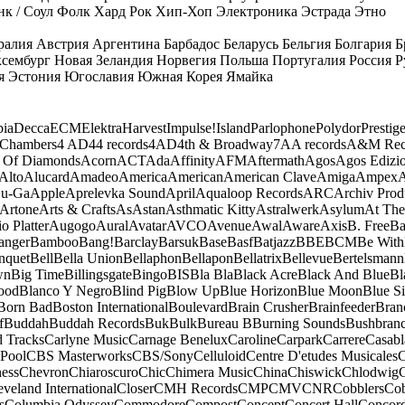
к / Соул
Фолк
Хард Рок
Хип-Хоп
Электроника
Эстрада
Этно
ралия
Австрия
Аргентина
Барбадос
Беларусь
Бельгия
Болгария
Б
сембург
Новая Зеландия
Норвегия
Польша
Португалия
Россия
Р
я
Эстония
Югославия
Южная Корея
Ямайка
ia
Decca
ECM
Elektra
Harvest
Impulse!
Island
Parlophone
Polydor
Prestig
 Chambers
4 AD
44 records
4AD
4th & Broadway
7A
A records
A&M Rec
 Of Diamonds
Acorn
ACT
Ada
Affinity
AFM
Aftermath
Agos
Agos Edizio
Alto
Alucard
Amadeo
America
American
American Clave
Amiga
Ampex
A
u-Ga
Apple
Aprelevka Sound
April
Aqualoop Records
ARC
Archiv Prod
Artone
Arts & Crafts
As
Astan
Asthmatic Kitty
Astralwerk
Asylum
At The
o Platter
Augogo
Aural
Avatar
AVCO
Avenue
Awal
Aware
Axis
B. Free
Ba
anger
Bamboo
Bang!
Barclay
Barsuk
Base
Basf
Batjazz
BBE
BCM
Be With
nquet
Bell
Bella Union
Bellaphon
Bellapon
Bellatrix
Bellevue
Bertelsmann
wn
Big Time
Billingsgate
Bingo
BIS
Bla Bla
Black Acre
Black And Blue
Bl
ood
Blanco Y Negro
Blind Pig
Blow Up
Blue Horizon
Blue Moon
Blue Si
Born Bad
Boston International
Boulevard
Brain Crusher
Brainfeeder
Bran
f
Buddah
Buddah Records
Buk
Bulk
Bureau B
Burning Sounds
Bushbran
d Tracks
Carlyne Music
Carnage Benelux
Caroline
Carpark
Carrere
Casabl
Pool
CBS Masterworks
CBS/Sony
Celluloid
Centre D'etudes Musicales
C
ess
Chevron
Chiaroscuro
Chic
Chimera Music
China
Chiswick
Chlodwig
eveland International
Closer
CMH Records
CMP
CMV
CNR
Cobblers
Cob
s
Columbia Odyssey
Commodore
Compost
Concept
Concert Hall
Concor