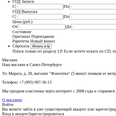
ГОД Записи
С
|
По
ГОД Выпуска
С
|
По
Цена (руб.)
От
|
До
Состояние
Оригинал
Переиздание
Раритеты
Новый винил
Сбросить
Искать в lp
Поиск только по разделу LP. Если хотите искать по CD, п
Магазин
Наш магазин в Санкт-Петербурге
Ул. Марата, д. 28, магазин "Фонотека" (5 минут пешком от мет
Телефон: +7 (995) 997-30-13
Мы продаем пластинки через интернет c 2008 года и стараемся 
О магазине
Войти
Вы можете зайти в уже существующий аккаунт или зарегистриро
Вход
в аккаунт
Зарегистрироваться