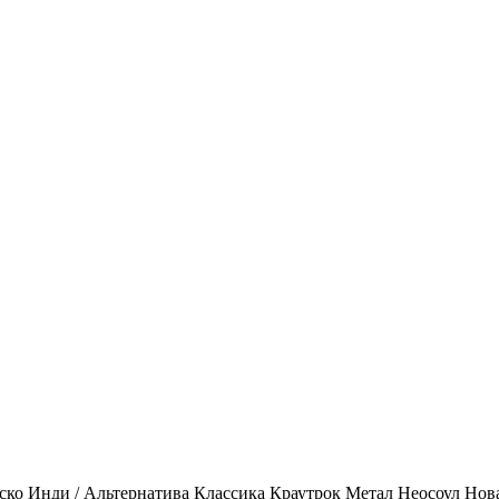
ско
Инди / Альтернатива
Классика
Краутрок
Метал
Неосоул
Нов