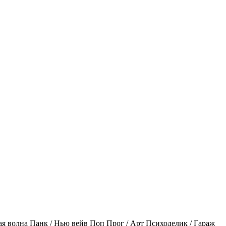
ая волна
Панк / Нью вейв
Поп
Прог / Арт
Психоделик / Гараж