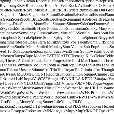
eigning Phoenix
Relab Records
Relapse
Renaissance
Repertoire
Reprise
R
Riversong
RKM
Roadrunner
Roc - A - Fella
Rock Action
Rock-O-Rama
ulette
Rounder
Royal Music
RSO
Ruf
Ruff Ryders
Rumble
Run Out Gro
a
Sagittarian Music
Saguitarius
Salsoul
Salvation
Salvo
Samadhisound
Samu
a Sacra
Score
Scotti Bros.
Scotti Brothers
Screaming Apple
Sea Breeze J
himmy-Disc
Shining Sioux
Shout
Shrapnel
Siboney
SideOneDummy
Sign
o
Sky
Slash
Smash
Smith Hyde Productions
Smithsonian
Smoky Mary Ph
net
Sonovox
Sony
Sony Classical
Sony Music
SOS
Soul
Soul Jazz
Soul No
ectraphonic
Specula
Sphere Sound
Spiegelei
Spinefarm
Spinout Nuggets
S
amhammer
SteepleChase
Stern Musik
Stiff
Stil Vor Talent
Stomp Off
Stone
room
Strut
Studio Media
Stuffed Monkey
Stun Volume
Sub Pop
Subpop
Su
sed To Rot
Supraphon
Supraphon
Suzy
Svart
Swan Song
Swedish Society
 Motown
Tampa
Tape Modern
TATTICA
TEC
Teenage Kicks
Telarc
Telde
oup
There's A Dead Skunk
Think Progressive
Third Man
Thorofon
Three
y
Tonpress
Tonzonen
Too Pure
Tooth & Nail
Top Dawg
Top Rank
TopHits
anon
Trikont-Unsere Stimme
Trill
Trio
Trip
Trojan
Tru Criminal
Tru Though
ne
Ulysse
UMC
UMe
Uni
UNI Records
Unicorn
Union Square
Unique Jaz
Urbanoid Lab
Utopia
V180
V2
Vanguard
VANILLA KED'Ы
Varajazz
Var
nyl Lovers
VINYLCODES
Virgin EMI
Vitamin
VJM
VMK
Vogue
Vogue 
assics
Warner Music
Warner Music France
Warner Music UK Ltd.
Warne
 World
Wergo
West Wind
Westbound
Wewantsounds
WFB Productions
W
t
World Music
World Pacific
World Record Club
WRWTFWWR
WWA
X
 God
Young Money
Young Stoner Life
Young Tiki
Young
iac
Zona
Zone
Zong
ZTT
Zweitausendeins
Zyx
[PIAS]
Авторская Песня
люква Рекордс
Лоботомия
М2
Мелодия
МируМир
МКФОН
Орфей
О