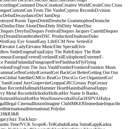
ecordings
Crammed Discs
Creation
Creative World
Creole
Criss Cross
ongue
Curtom
Cuts From The Vaults
Cypress Records
D:vision
ow
Debut
Decaydance
Def Jam
Deja
stroyed Room Tapes
Detriti
Deutsche Grammophon
Deutsche
s
Dindisc
Dine Alone
Dino
Dirty Hit
Dirty Water
Disc
Disques Dreyfus
Disques Festival
Disques Jacques Canetti
Disques
ty
Dream
Dreambrother
DSC Production
Dualtone
Duke
West
Easy Eye Sound
Easy Life
ECM New Series
Ed
Elevator Lady
Elevator Music
Elite Special
Elvis
dless Smile
Enigma
Enja
Enjoy The Ride
Enjoy The Ride
omusic
Europa
Everest
Everland
Exil
Exilophone
Extreme
F-
ce Panda
Finlandia
Finngospel
Fire
Flashback
Fly
Flying
eedom
Frog
From The Jazz Vault
Frontier
Frontiers
Frontiers Music
Gamma
Geffen
Genlyd
Gerrard
Get Back
Get Better
Getting Out Our
pes
Global Satellite
GM
Go Beat
Go Discs
Go Get Organized
Go!
f Sand
Grand Jury
Grapevine
Grappa
GRC
Greasy Pop
Greasy
han Records
Hallmark
Hammer Heart
Hannibal
Hansa
Happy
vy Metal Records
Heliodor
Hellcat
Her Name Is Banks,
Horizon
Horzu
Hot
Hot Wax
Houseworks
HoZac
HSPVA
Hulya
egal
Illegal Cinema
Illusion
Imagine Club
IMKER
Immediate
Impact
In
ord
International
International Polydor
M
J
J&R
J&R
egacy
Jazz Track
Jazz-
Justin Time
JVC
K Scope
K-Tel
Kabuki
Kama Sutra
Kapp
Karkia