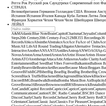
Регги
Рок
Русский рок
Саундтреки
Современный поп
Фан
СТРАНА
Великобритания
Германия
Голландия
США
Япония
Авст
Испания
Испания
Италия
Канада
Куба
Латвия
Литва
Люк
Франция
Хорватия
Чехия
Чехия
Чили
Швейцария
Швеци
ЛЕЙБЛ
A&M
Atlantic
Blue Note
Brain
Capitol
Charisma
Chrysalis
Columb
Steps
20th Century
20th Century-Fox
21
2MR
355 Recordings
36
Records
Abkco
Absinthe
Abstrakce
Ace
Ace Fu
Ace of Clubs
Ace
Music
All Life
All Round Trading
Alligator
Alternative Tentacles
Interactive
Another
ANS
ANTI
Antilles
Antrop
ANWO
AOI
Ap-G
Novus
Ariston
Arma
Armed
Arston
Art
Artist House
Artists House
Artists
ATO
Atomhenge
Attaca
Attic
Attlaxeras
Audio Clarity
Audi
Entertainment
Bad Seed
Bad Vibes Forever
Balkanton
Balloon B
Family
Bearsville
Beatrocket
Because
Because Music
Beggars Ba
Groove
BFish
BGP
Biber
Big Bear
Big Beat
Big Brother
Big Cro
Screen
Black Truffle
Blackened
Blackground
Blackhawk
Blackw
Encore
BMG
Boardwalk
Bomba
Bomba Music
Bon Air
Boplicity
Grove
Broma16
Bronze
Brownswood
BRS
Brunswick
Brutalist
Bt
Am
Candid
Capitol Records
Capriccio
Caprice
Capricorn
Capture
Communications
Caution!
CBC Radio Canada
CBS
CBS Dance 
Discos
Charly
Charly Records
Chelsea
Cherry Red
Cherry Red
Ch
Celentano
Clarion
Classic Jazz
Classics For Pleasure
Cleopatra
Cl
Classics
Colosseum
Colpix
Columbia Jazz
Columbia Masterwork