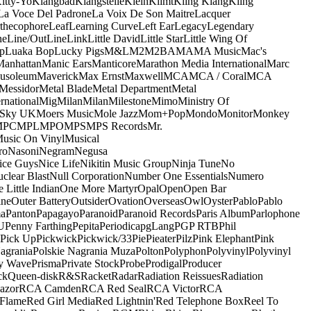
itty-Yo
Klangbad
Klangstelle
Klein
Klimt
Kling Klang
Kling
La Voce Del Padrone
La Voix De Son Maitre
Lacquer
thecophore
Leaf
Learning Curve
Left Ear
Legacy
Legendary
ne
Line/OutLine
Link
Little David
Little Star
Little Wing Of
p
Luaka Bop
Lucky Pigs
M&L
M2
M2BA
MA
MA Music
Mac's
Manhattan
Manic Ears
Manticore
Marathon Media International
Marc
usoleum
Maverick
Max Ernst
Maxwell
MCA
MCA / Coral
MCA
Messidor
Metal Blade
Metal Department
Metal
rnational
Mig
Milan
Milan
Milestone
Mimo
Ministry Of
 Sky UK
Moers Music
Mole Jazz
Mom+Pop
Mondo
Monitor
Monkey
MPC
MPL
MPO
MPS
MPS Records
Mr.
usic On Vinyl
Musical
ro
Nasoni
Negram
Negusa
ice Guys
Nice Life
Nikitin Music Group
Ninja Tune
No
clear Blast
Null Corporation
Number One Essentials
Numero
 Little Indian
One More Martyr
Opal
Open
Open Bar
ine
Outer Battery
Outsider
Ovation
Overseas
Owl
Oyster
Pablo
Pablo
ma
Panton
Papagayo
Paranoid
Paranoid Records
Paris Album
Parlophone
U
Penny Farthing
Pepita
Periodica
pgLang
PGP RTB
Phil
Pick Up
Pickwick
Pickwick/33
Pie
Pieater
Pilz
Pink Elephant
Pink
agrania
Polskie Nagrania Muza
Polton
Polyphon
Polyvinyl
Polyvinyl
y Wave
Prisma
Private Stock
Probe
Prodigal
Producer
ck
Queen-disk
R&S
Racket
Radar
Radiation Reissues
Radiation
azor
RCA Camden
RCA Red Seal
RCA Victor
RCA
Flame
Red Girl Media
Red Lightnin'
Red Telephone Box
Reel To