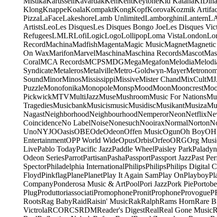
Mistika
Karussell
Kavardak
Ken
Kent
Keytone
Kid Katana
KIDin
Klong
Knappe
Koala
Kompakt
Kong
Kopf
Korova
Kozmik Artifac
Pizza
LaFace
Lakeshore
Lamb Unlimited
Lamborghini
Lantern
L
Artists
Leo
Les Disques
Les Disques Bongo Joe
Les Disques Vic
Refugees
LMLR
Lofi
Logic
Logo
Lollipop
Loma Vista
London
Lo
Record
Machina
Madfish
Magenta
Magic Music
Magnet
Magnetic
On Wax
Marifon
Marvel
Maschina
Maschina Records
Mascot
Mas
Coral
MCA Records
MCPS
MDG
Mega
Megafon
Melodia
Melodi
Syndicate
Metaleros
Metalville
Metro-Goldwyn-Mayer
Metrono
Sound
Minor
Minos
Mississippi
Missive
Mister Chand
MixCult
MJ
Puzzle
Monofonika
Monopole
Monsp
Mood
Moon
Mooncrest
Moo
Pickwick
MTV
MultiJazz
Muse
Mushroom
Music For Nations
Mus
Tragedies
Musicbank
Musicismusic
Musidisc
Musikant
Musiza
Mu
Nagast
Neighborhood
Neighbourhood
Nemperor
Neon
Netflix
Ne
Coincidence
No Label
Noise
Nonesuch
Nooirax
Normal
Norton
N
Uno
NYJO
Oasis
OBE
Ode
Odeon
Offen Music
Ogun
Oh Boy
OH
Entertainment
OPP World Wide
Opus
Orbis
Orfeo
ORG
Org Musi
Live
Pablo Today
Pacific Jazz
Paddle Wheel
Paisley Park
Paladyn
Odeon Series
Parrot
Partisan
Pasha
Passport
Passport Jazz
Past Per
Spector
Philadelphia International
Philips
Philips
Philips Digital C
Floyd
Pinkflag
Plane
Planet
Play It Again Sam
Play On
Playboy
Pl
Company
Ponderosa Music & Art
Pool
Pori Jazz
Pork Pie
Portobe
Plug
Produttoriassociati
Promophone
Pronit
Prophone
Provogue
P
Roots
Rag Baby
Raid
Raisin' Music
Rak
Ralph
Rams Horn
Rare B
Victrola
RCO
RCS
RDM
Reader's Digest
Real
Real Gone Music
R