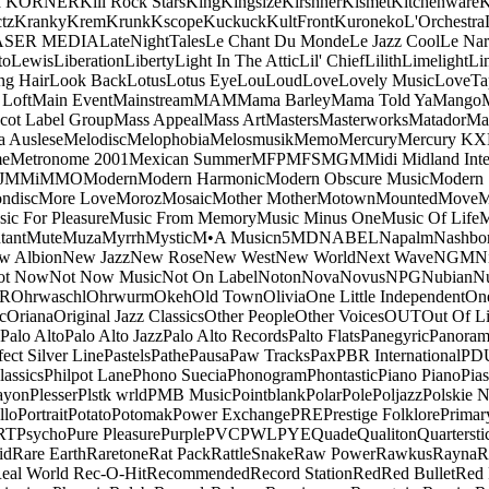
a KORNER
Kill Rock Stars
King
Kingsize
Kirshner
Kismet
Kitchenware
K
tz
Kranky
Krem
Krunk
Kscope
Kuckuck
KultFront
Kuroneko
L'Orchestra
ASER MEDIA
LateNightTales
Le Chant Du Monde
Le Jazz Cool
Le Nar
to
Lewis
Liberation
Liberty
Light In The Attic
Lil' Chief
Lilith
Limelight
Li
ng Hair
Look Back
Lotus
Lotus Eye
Lou
Loud
Love
Lovely Music
LoveTa
 Loft
Main Event
Mainstream
MAM
Mama Barley
Mama Told Ya
Mango
cot Label Group
Mass Appeal
Mass Art
Masters
Masterworks
Matador
Ma
a Auslese
Melodisc
Melophobia
Melosmusik
Memo
Mercury
Mercury KX
me
Metronome 2001
Mexican Summer
MFP
MFS
MGM
Midi
Midland Inte
J
MMi
MMO
Modern
Modern Harmonic
Modern Obscure Music
Modern
ndisc
More Love
Moroz
Mosaic
Mother Mother
Motown
Mounted
Move
ic For Pleasure
Music From Memory
Music Minus One
Music Of Life
M
tant
Mute
Muza
Myrrh
Mystic
M•A Music
n5MD
NABEL
Napalm
Nashbo
w Albion
New Jazz
New Rose
New West
New World
Next Wave
NGM
N
ot Now
Not Now Music
Not On Label
Noton
Nova
Novus
NPG
Nubian
Nu
R
Ohrwaschl
Ohrwurm
Okeh
Old Town
Olivia
One Little Independent
One
c
Oriana
Original Jazz Classics
Other People
Other Voices
OUT
Out Of L
Palo Alto
Palo Alto Jazz
Palo Alto Records
Palto Flats
Panegyric
Panora
fect Silver Line
Pastels
Pathe
Pausa
Paw Tracks
Pax
PBR International
PD
lassics
Philpot Lane
Phono Suecia
Phonogram
Phontastic
Piano Piano
Pias
ayon
Plesser
Plstk wrld
PMB Music
Pointblank
Polar
Pole
Poljazz
Polskie N
llo
Portrait
Potato
Potomak
Power Exchange
PRE
Prestige Folklore
Primar
RT
Psycho
Pure Pleasure
Purple
PVC
PWL
PYE
Quade
Qualiton
Quartersti
id
Rare Earth
Raretone
Rat Pack
RattleSnake
Raw Power
Rawkus
Rayna
R
eal World
Rec-O-Hit
Recommended
Record Station
Red
Red Bullet
Red 