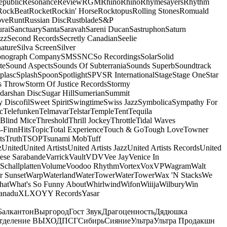
epublic
Resonance
Review
RGM
Rhino
Rhino
Rhymesayers
Rhythm
RockBeat
Rocket
Rockin' Horse
Rocktopus
Rolling Stones
Romuald
ove
Runt
Russian Disc
Rustblade
S&P
rai
Sanctuary
Santa
Saravah
Sareni Ducan
Sastruphon
Saturn
azz
Second Records
Secretly Canadian
Seelie
ature
Silva Screen
Silver
onograph Company
SMS
SNC
So Recordings
Solar
Solid
te
Sound Aspects
Sounds Of Subterrania
Sounds Superb
Soundtrack
plasc
Splash
Spoon
Spotlight
SPV
SR International
Stage
Stage One
Star
s Throw
Storm Of Justice Records
Stormy
darshan Disc
Sugar Hill
Sumerian
Summit
 Discofil
Sweet Spirit
Swingtime
Swiss Jazz
Symbolica
Sympathy For
c
Telefunken
Telmavar
Telstar
Temple
Tent
Tequila
 Blind Mice
Threshold
Thrill Jockey
Throttle
Tidal Waves
-FinnHits
Topic
Total Experience
Touch & Go
Tough Love
Towner
ts
Truth
TSOP
Tsunami Mob
Tuff
z
United
United Artists
United Artists Jazz
United Artists Records
United
ese Sarabande
Varrick
Vault
VDV
Vee Jay
Venice In
Schallplatten
Volume
Voodoo Rhythm
Vortex
Vox
VP
Wagram
Walt
r Sunset
Warp
Waterland
WaterTower
WaterTower
Wax 'N Stacks
We
hat
What's So Funny About
Whirlwind
Wifon
Wiiija
Wilbury
Win
anadu
XL
XO
Y
Y Records
Yasar
Балкантон
Выргород
Гост Звук
Драгоценность
Дядюшка
тделение ВЫХОД
ПСГ
Сибирь
Сияние
Ультра
Ультра Продакшн