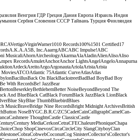
разилия
Венгрия
ГДР
Греция
Дания
Европа
Израиль
Индия
умыния
Сербия
Словения
СССР
Тайвань
Турция
Финляндия
e
RCA
Vertigo
Virgin
Warner
10
10 Records
100%
1501 Certified
17
ords
A.K.A.
A5B, Inc.
Aaarrg
ABC
ABC Impulse!
ABC
ni Musicali
Ahorn
Aircheology
Akarma
Ala
Aladin
Alien
Aliso
Aliso
mpex Records
Amulet
Anchor
Anchor Lights
Angel
Angelo
Annapurna
uktion
Ardeck
Areito
Argo
Argonauta
Ariola
Arista
Arista
 Movies
ATCO
Atlantic 75
Atlantic Curve
Atlas
Atlas
bylon
Bacillus
Back On Black
Backstreet
Bad
Bad Boy
Bad Boy
Be With Records
Be! Jazz
Bear
Berton
Beserkley
Bethlehem
Better Noise
Beyond
Beyond The
ack And Blue
Black Cat
Black Forum
Black Jazz
Black Lion
Black
lver
Blue Sky
Blue Thumb
Bluebird
Blues
ch Music
Brave
Bridge Nine Records
Bright Midnight Archives
British
ch
Button Nose
BYG
C.B.R.
C/Z
C5
Cadet
Cain
Calligraph
Camel
Can-
anca
Cashmere Thoughts
Castle Classics
Castle
entury
Century Media
Cerkon
Cetra
CFE
ChaleurePhonique
Chapa
Choice
Chop Shop
Cinevox
Circa
Circle
City Slang
Cityboy
Clan
blestone
Cobra
Cobweb
Coconut
Cog Sinister
Collector's
Collector's
d
Concord Bicycle
Concord Jazz
Concorde
Congo