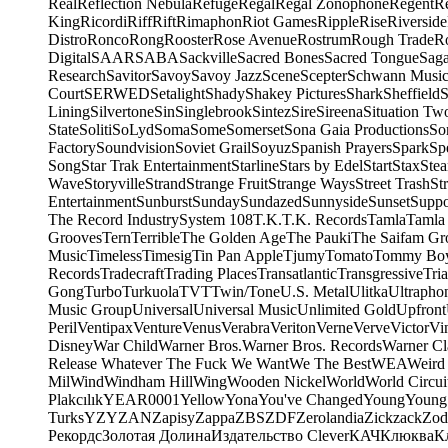
Real
Reflection Nebula
Refuge
Regal
Regal Zonophone
Regent
R
King
Ricordi
Riff
Rift
Rimaphon
Riot Games
Ripple
Rise
Riverside
Distro
Ronco
Rong
Rooster
Rose Avenue
Rostrum
Rough Trade
Ro
Digital
SAAR
SABA
Sackville
Sacred Bones
Sacred Tongue
Sag
Research
Savitor
Savoy
Savoy Jazz
Scene
Scepter
Schwann Music
Court
SERWED
Setalight
Shady
Shakey Pictures
Shark
Sheffield
S
Lining
Silvertone
Sin
Singlebrook
Sintez
Sire
Sireena
Situation Tw
State
Soliti
SoLyd
Soma
Some
Somerset
Sona Gaia Productions
So
Factory
Soundvision
Soviet Grail
Soyuz
Spanish Prayers
Spark
Sp
Song
Star Trak Entertainment
Starline
Stars by Edel
Start
Stax
Ste
Wave
Storyville
Strand
Strange Fruit
Strange Ways
Street Trash
St
Entertainment
Sunburst
Sunday
Sundazed
Sunnyside
Sunset
Suppo
The Record Industry
System 108
T.K.
T.K. Records
Tamla
Tamla
Grooves
Tern
Terrible
The Golden Age
The Pauki
The Saifam Gr
Music
Timeless
Timesig
Tin Pan Apple
Tjumy
Tomato
Tommy Bo
Records
Tradecraft
Trading Places
Transatlantic
Transgressive
Tri
Gong
Turbo
Turkuola
TVT
Twin/Tone
U.S. Metal
Ulitka
Ultrapho
Music Group
Universal
Universal Music
Unlimited Gold
Upfront
Peril
Ventipax
Venture
Venus
Verabra
Veriton
Verne
Verve
Victor
Vi
Disney
War Child
Warner Bros.
Warner Bros. Records
Warner Cl
Release Whatever The Fuck We Want
We The Best
WEA
Weird
Mil
Wind
Windham Hill
Wing
Wooden Nickel
World
World Circui
Plakcılık
YEAR0001
Yellow
Yona
You've Changed
Young
Young
Turks
YZY
ZAN
Zapisy
Zappa
ZBS
ZDF
Zerolandia
Zickzack
Zod
Рекордс
Золотая Долина
Издательство Clever
КАЧ
Клюква
К