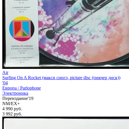
Air
Surfing On A Rocket (макси сингл, picture disc (пикчер диск))
'04
Европа /
Parlophone
Электроника
Переиздание'19
NM/EX+
4 990 руб.
3 992
руб.