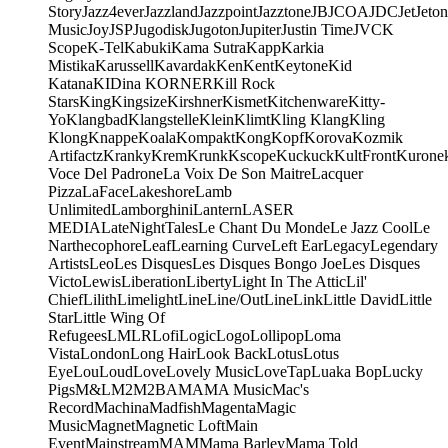
Story
Jazz4ever
Jazzland
Jazzpoint
Jazztone
JB
JCOA
JDC
Jet
Jeton
Music
Joy
JSP
Jugodisk
Jugoton
Jupiter
Justin Time
JVC
K
Scope
K-Tel
Kabuki
Kama Sutra
Kapp
Karkia
Mistika
Karussell
Kavardak
Ken
Kent
Keytone
Kid
Katana
KIDina KORNER
Kill Rock
Stars
King
Kingsize
Kirshner
Kismet
Kitchenware
Kitty-
Yo
Klangbad
Klangstelle
Klein
Klimt
Kling Klang
Kling
Klong
Knappe
Koala
Kompakt
Kong
Kopf
Korova
Kozmik
Artifactz
Kranky
Krem
Krunk
Kscope
Kuckuck
KultFront
Kurone
Voce Del Padrone
La Voix De Son Maitre
Lacquer
Pizza
LaFace
Lakeshore
Lamb
Unlimited
Lamborghini
Lantern
LASER
MEDIA
LateNightTales
Le Chant Du Monde
Le Jazz Cool
Le
Narthecophore
Leaf
Learning Curve
Left Ear
Legacy
Legendary
Artists
Leo
Les Disques
Les Disques Bongo Joe
Les Disques
Victo
Lewis
Liberation
Liberty
Light In The Attic
Lil'
Chief
Lilith
Limelight
Line
Line/OutLine
Link
Little David
Little
Star
Little Wing Of
Refugees
LMLR
Lofi
Logic
Logo
Lollipop
Loma
Vista
London
Long Hair
Look Back
Lotus
Lotus
Eye
Lou
Loud
Love
Lovely Music
LoveTap
Luaka Bop
Lucky
Pigs
M&L
M2
M2BA
MA
MA Music
Mac's
Record
Machina
Madfish
Magenta
Magic
Music
Magnet
Magnetic Loft
Main
Event
Mainstream
MAM
Mama Barley
Mama Told