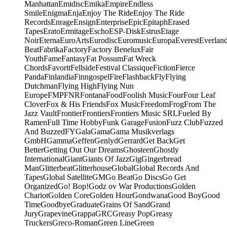
Manhattan
Emidisc
Emika
Empire
Endless
Smile
Enigma
Enja
Enjoy The Ride
Enjoy The Ride
Records
Enrage
Ensign
Enterprise
Epic
Epitaph
Erased
Tapes
Erato
Ermitage
Escho
ESP-Disk
Estrus
Etage
Noir
Eterna
EuroArts
Eurodisc
Euromusic
Europa
Everest
Everlan
Beat
Fabrika
Factory
Factory Benelux
Fair
Youth
Fame
Fantasy
Fat Possum
Fat Wreck
Chords
Favorit
Fellside
Festival Classique
Fiction
Fierce
Panda
Finlandia
Finngospel
Fire
Flashback
Fly
Flying
Dutchman
Flying High
Flying Nun
Europe
FMP
FNR
Fontana
Food
Foolish Music
Four
Four Leaf
Clover
Fox & His Friends
Fox Music
Freedom
Frog
From The
Jazz Vault
Frontier
Frontiers
Frontiers Music SRL
Fueled By
Ramen
Full Time Hobby
Funk Garage
Fusion
Fuzz Club
Fuzzed
And Buzzed
FY
Gala
Gama
Gama Musikverlags
GmbH
Gamma
Geffen
Genlyd
Gerrard
Get Back
Get
Better
Getting Out Our Dreams
Ghosteen
Ghostly
International
Giant
Giants Of Jazz
Gig
Gingerbread
Man
Glitterbeat
Glitterhouse
Global
Global Records And
Tapes
Global Satellite
GM
Go Beat
Go Discs
Go Get
Organized
Go! Bop!
Godz ov War Productions
Golden
Chariot
Golden Core
Golden Hour
Gondwana
Good Boy
Good
Time
Goodbye
Graduate
Grains Of Sand
Grand
Jury
Grapevine
Grappa
GRC
Greasy Pop
Greasy
Truckers
Greco-Roman
Green Line
Green