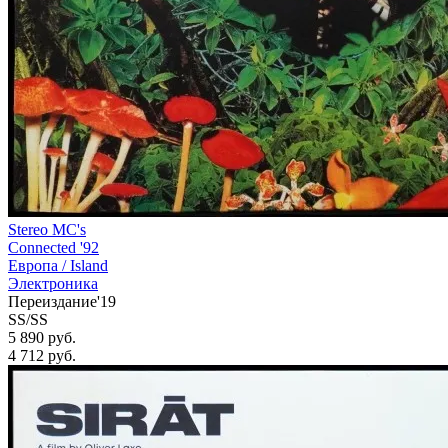
Stereo MC's
Connected '92
Европа /
Island
Электроника
Переиздание'19
SS/SS
5 890 руб.
4 712
руб.