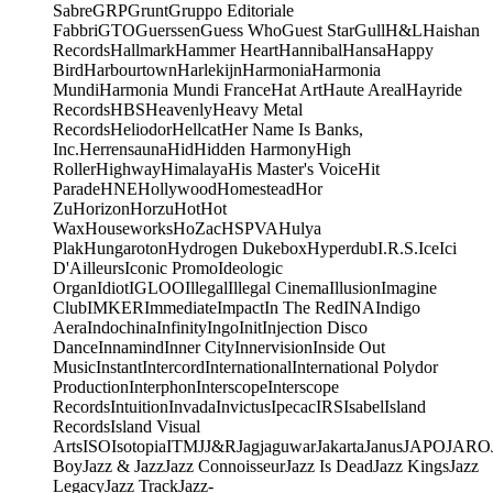
Sabre
GRP
Grunt
Gruppo Editoriale
Fabbri
GTO
Guerssen
Guess Who
Guest Star
Gull
H&L
Haishan
Records
Hallmark
Hammer Heart
Hannibal
Hansa
Happy
Bird
Harbourtown
Harlekijn
Harmonia
Harmonia
Mundi
Harmonia Mundi France
Hat Art
Haute Areal
Hayride
Records
HBS
Heavenly
Heavy Metal
Records
Heliodor
Hellcat
Her Name Is Banks,
Inc.
Herrensauna
Hid
Hidden Harmony
High
Roller
Highway
Himalaya
His Master's Voice
Hit
Parade
HNE
Hollywood
Homestead
Hor
Zu
Horizon
Horzu
Hot
Hot
Wax
Houseworks
HoZac
HSPVA
Hulya
Plak
Hungaroton
Hydrogen Dukebox
Hyperdub
I.R.S.
Ice
Ici
D'Ailleurs
Iconic Promo
Ideologic
Organ
Idiot
IGLOO
Illegal
Illegal Cinema
Illusion
Imagine
Club
IMKER
Immediate
Impact
In The Red
INA
Indigo
Aera
Indochina
Infinity
Ingo
Init
Injection Disco
Dance
Innamind
Inner City
Innervision
Inside Out
Music
Instant
Intercord
International
International Polydor
Production
Interphon
Interscope
Interscope
Records
Intuition
Invada
Invictus
Ipecac
IRS
Isabel
Island
Records
Island Visual
Arts
ISO
Isotopia
ITM
J
J&R
Jagjaguwar
Jakarta
Janus
JAPO
JARO
Boy
Jazz & Jazz
Jazz Connoisseur
Jazz Is Dead
Jazz Kings
Jazz
Legacy
Jazz Track
Jazz-