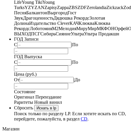
Life
Young Tiki
Young
Turks
YZY
ZAN
Zapisy
Zappa
ZBS
ZDF
Zerolandia
Zickzack
Zod
Песня
Балкантон
Выргород
Гост
Звук
Драгоценность
Дядюшка Рекордс
Золотая
Долина
Издательство Clever
КАЧ
Клюква
Клюква
Рекордс
Лоботомия
М2
Мелодия
МируМир
МКФОН
Орфей
О
ВЫХОД
ПСГ
Сибирь
Сияние
Ультра
Ультра Продакшн
ГОД Записи
С
|
По
ГОД Выпуска
С
|
По
Цена (руб.)
От
|
До
Состояние
Оригинал
Переиздание
Раритеты
Новый винил
Сбросить
Искать в lp
Поиск только по разделу LP. Если хотите искать по CD,
перейдите, пожалуйста, в раздел
CD
.
Магазин