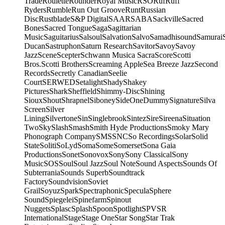
Trade
Roulette
Rounder
Royal Music
RSO
Ruf
Ruff
Ryders
Rumble
Run Out Groove
Runt
Russian
Disc
Rustblade
S&P Digital
SAAR
SABA
Sackville
Sacred
Bones
Sacred Tongue
Saga
Sagittarian
Music
Saguitarius
Salsoul
Salvation
Salvo
Samadhisound
Samurai
Ducan
Sastruphon
Saturn Research
Savitor
Savoy
Savoy
Jazz
Scene
Scepter
Schwann Musica Sacra
Score
Scotti
Bros.
Scotti Brothers
Screaming Apple
Sea Breeze Jazz
Second
Records
Secretly Canadian
Seelie
Court
SERWED
Setalight
Shady
Shakey
Pictures
Shark
Sheffield
Shimmy-Disc
Shining
Sioux
Shout
Shrapnel
Siboney
SideOneDummy
Signature
Silva
Screen
Silver
Lining
Silvertone
Sin
Singlebrook
Sintez
Sire
Sireena
Situation
Two
Sky
Slash
Smash
Smith Hyde Productions
Smoky Mary
Phonograph Company
SMS
SNC
So Recordings
Solar
Solid
State
Soliti
SoLyd
Soma
Some
Somerset
Sona Gaia
Productions
Sonet
Sonovox
Sony
Sony Classical
Sony
Music
SOS
Soul
Soul Jazz
Soul Note
Sound Aspects
Sounds Of
Subterrania
Sounds Superb
Soundtrack
Factory
Soundvision
Soviet
Grail
Soyuz
Spark
Spectraphonic
Specula
Sphere
Sound
Spiegelei
Spinefarm
Spinout
Nuggets
Splasc
Splash
Spoon
Spotlight
SPV
SR
International
Stage
Stage One
Star Song
Star Trak