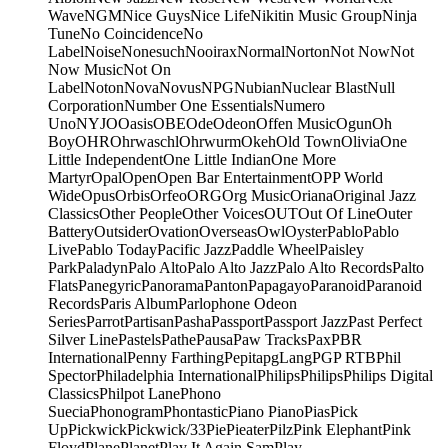
Wave
NGM
Nice Guys
Nice Life
Nikitin Music Group
Ninja
Tune
No Coincidence
No
Label
Noise
Nonesuch
Nooirax
Normal
Norton
Not Now
Not
Now Music
Not On
Label
Noton
Nova
Novus
NPG
Nubian
Nuclear Blast
Null
Corporation
Number One Essentials
Numero
Uno
NYJO
Oasis
OBE
Ode
Odeon
Offen Music
Ogun
Oh
Boy
OHR
Ohrwaschl
Ohrwurm
Okeh
Old Town
Olivia
One
Little Independent
One Little Indian
One More
Martyr
Opal
Open
Open Bar Entertainment
OPP World
Wide
Opus
Orbis
Orfeo
ORG
Org Music
Oriana
Original Jazz
Classics
Other People
Other Voices
OUT
Out Of Line
Outer
Battery
Outsider
Ovation
Overseas
Owl
Oyster
Pablo
Pablo
Live
Pablo Today
Pacific Jazz
Paddle Wheel
Paisley
Park
Paladyn
Palo Alto
Palo Alto Jazz
Palo Alto Records
Palto
Flats
Panegyric
Panorama
Panton
Papagayo
Paranoid
Paranoid
Records
Paris Album
Parlophone Odeon
Series
Parrot
Partisan
Pasha
Passport
Passport Jazz
Past Perfect
Silver Line
Pastels
Pathe
Pausa
Paw Tracks
Pax
PBR
International
Penny Farthing
Pepita
pgLang
PGP RTB
Phil
Spector
Philadelphia International
Philips
Philips
Philips Digital
Classics
Philpot Lane
Phono
Suecia
Phonogram
Phontastic
Piano Piano
Pias
Pick
Up
Pickwick
Pickwick/33
Pie
Pieater
Pilz
Pink Elephant
Pink
Floyd
Plane
Planet
Play It Again Sam
Play