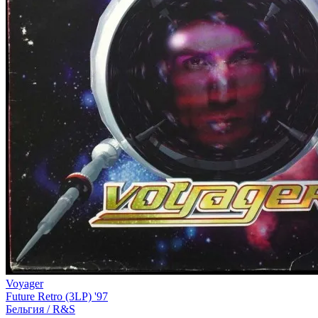
Voyager
Future Retro (3LP) '97
Бельгия /
R&S