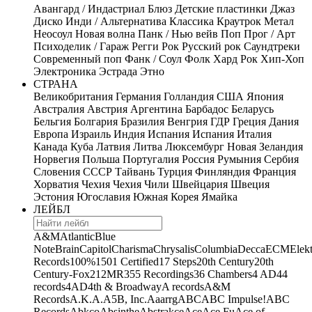
Авангард / Индастриал
Блюз
Детские пластинки
Джаз
Диско
Инди / Альтернатива
Классика
Краутрок
Метал
Неосоул
Новая волна
Панк / Нью вейв
Поп
Прог / Арт
Психоделик / Гараж
Регги
Рок
Русский рок
Саундтреки
Современный поп
Фанк / Соул
Фолк
Хард Рок
Хип-Хоп
Электроника
Эстрада
Этно
СТРАНА
Великобритания
Германия
Голландия
США
Япония
Австралия
Австрия
Аргентина
Барбадос
Беларусь
Бельгия
Болгария
Бразилия
Венгрия
ГДР
Греция
Дания
Европа
Израиль
Индия
Испания
Испания
Италия
Канада
Куба
Латвия
Литва
Люксембург
Новая Зеландия
Норвегия
Польша
Португалия
Россия
Румыния
Сербия
Словения
СССР
Тайвань
Турция
Финляндия
Франция
Хорватия
Чехия
Чехия
Чили
Швейцария
Швеция
Эстония
Югославия
Южная Корея
Ямайка
ЛЕЙБЛ
A&M
Atlantic
Blue
Note
Brain
Capitol
Charisma
Chrysalis
Columbia
Decca
ECM
Elek
Records
100%
1501 Certified
17 Steps
20th Century
20th
Century-Fox
21
2MR
355 Recordings
36 Chambers
4 AD
44
records
4AD
4th & Broadway
A records
A&M
Records
A.K.A.
A5B, Inc.
Aaarrg
ABC
ABC Impulse!
ABC
Records
Abkco
Absinthe
Abstrakce
Ace
Ace Fu
Ace of