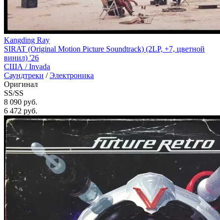
Kangding Ray
SIRAT (Original Motion Picture Soundtrack) (2LP, +7, цветной
винил) '26
США /
Invada
Саундтреки
/
Электроника
Оригинал
SS/SS
8 090 руб.
6 472
руб.