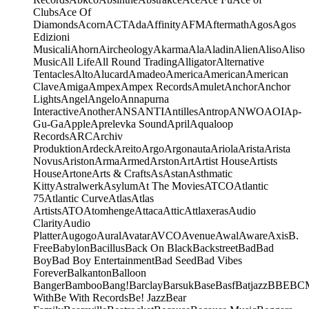
Clubs
Ace Of
Diamonds
Acorn
ACT
Ada
Affinity
AFM
Aftermath
Agos
Agos
Edizioni
Musicali
Ahorn
Aircheology
Akarma
Ala
Aladin
Alien
Aliso
Aliso
Music
All Life
All Round Trading
Alligator
Alternative
Tentacles
Alto
Alucard
Amadeo
America
American
American
Clave
Amiga
Ampex
Ampex Records
Amulet
Anchor
Anchor
Lights
Angel
Angelo
Annapurna
Interactive
Another
ANS
ANTI
Antilles
Antrop
ANWO
AOI
Ap-
Gu-Ga
Apple
Aprelevka Sound
April
Aqualoop
Records
ARC
Archiv
Produktion
Ardeck
Areito
Argo
Argonauta
Ariola
Arista
Arista
Novus
Ariston
Arma
Armed
Arston
Art
Artist House
Artists
House
Artone
Arts & Crafts
As
Astan
Asthmatic
Kitty
Astralwerk
Asylum
At The Movies
ATCO
Atlantic
75
Atlantic Curve
Atlas
Atlas
Artists
ATO
Atomhenge
Attaca
Attic
Attlaxeras
Audio
Clarity
Audio
Platter
Augogo
Aural
Avatar
AVCO
Avenue
Awal
Aware
Axis
B.
Free
Babylon
Bacillus
Back On Black
Backstreet
Bad
Bad
Boy
Bad Boy Entertainment
Bad Seed
Bad Vibes
Forever
Balkanton
Balloon
Banger
Bamboo
Bang!
Barclay
Barsuk
Base
Basf
Batjazz
BBE
BC
With
Be With Records
Be! Jazz
Bear