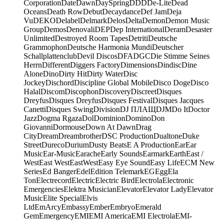
Corporation
Date
Dawn
DaySpring
DDD
De-Lite
Dead
Oceans
Death Row
Debut
Decaydance
Def Jam
Deja
Vu
DEKO
Delabel
Delmark
Delos
Delta
Demon
Demon Music
Group
Demos
Denovali
DEP
Dep International
Deram
Desaster
Unlimited
Destroyed Room Tapes
Detriti
Deutsche
Grammophon
Deutsche Harmonia Mundi
Deutscher
Schallplattenclub
Devil Discos
DFA
DGC
Die Stimme Seines
Herrn
Different
Diggers Factory
Dimensions
Dindisc
Dine
Alone
Dino
Dirty Hit
Dirty Water
Disc
Jockey
Dischord
Discipline Global Mobile
Disco Doge
Disco
Halal
Discom
Discophon
Discovery
Discreet
Disques
Dreyfus
Disques Dreyfus
Disques Festival
Disques Jacques
Canetti
Disques Swing
Division
DJ ПЛАЩ
DJM
Do It
Doctor
Jazz
Dogma Rgaza
Dol
Dominion
Domino
Don
Giovanni
Dormouse
Down At Dawn
Drag
City
Dream
Dreambrother
DSC Production
Dualtone
Duke
Street
Dureco
Durium
Dusty Beats
E A Production
Ear
Ear
Music
Ear-Music
Earache
Early Sounds
Earmark
Earth
East /
West
East West
EastWest
Easy Eye Sound
Easy Life
ECM New
Series
Ed Banger
Edel
Edition Telemark
EG
Egg
Ela
Ton
Electrecord
Electric
Electric Bird
Electrola
Electronic
Emergencies
Elektra Musician
Elevator
Elevator Lady
Elevator
Music
Elite Special
Elvis
Ltd
EmArcy
Embassy
Ember
Embryo
Emerald
Gem
Emergency
EMI
EMI America
EMI Electrola
EMI-