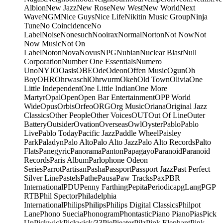
Albion
New Jazz
New Rose
New West
New World
Next
Wave
NGM
Nice Guys
Nice Life
Nikitin Music Group
Ninja
Tune
No Coincidence
No
Label
Noise
Nonesuch
Nooirax
Normal
Norton
Not Now
Not
Now Music
Not On
Label
Noton
Nova
Novus
NPG
Nubian
Nuclear Blast
Null
Corporation
Number One Essentials
Numero
Uno
NYJO
Oasis
OBE
Ode
Odeon
Offen Music
Ogun
Oh
Boy
OHR
Ohrwaschl
Ohrwurm
Okeh
Old Town
Olivia
One
Little Independent
One Little Indian
One More
Martyr
Opal
Open
Open Bar Entertainment
OPP World
Wide
Opus
Orbis
Orfeo
ORG
Org Music
Oriana
Original Jazz
Classics
Other People
Other Voices
OUT
Out Of Line
Outer
Battery
Outsider
Ovation
Overseas
Owl
Oyster
Pablo
Pablo
Live
Pablo Today
Pacific Jazz
Paddle Wheel
Paisley
Park
Paladyn
Palo Alto
Palo Alto Jazz
Palo Alto Records
Palto
Flats
Panegyric
Panorama
Panton
Papagayo
Paranoid
Paranoid
Records
Paris Album
Parlophone Odeon
Series
Parrot
Partisan
Pasha
Passport
Passport Jazz
Past Perfect
Silver Line
Pastels
Pathe
Pausa
Paw Tracks
Pax
PBR
International
PDU
Penny Farthing
Pepita
Periodica
pgLang
PGP
RTB
Phil Spector
Philadelphia
International
Philips
Philips
Philips Digital Classics
Philpot
Lane
Phono Suecia
Phonogram
Phontastic
Piano Piano
Pias
Pick
Up
Pickwick
Pickwick/33
Pie
Pieater
Pilz
Pink Elephant
Pink