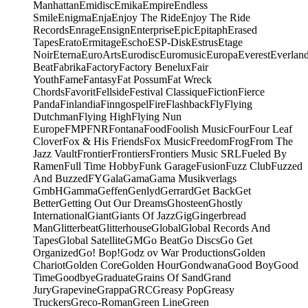
Manhattan
Emidisc
Emika
Empire
Endless
Smile
Enigma
Enja
Enjoy The Ride
Enjoy The Ride
Records
Enrage
Ensign
Enterprise
Epic
Epitaph
Erased
Tapes
Erato
Ermitage
Escho
ESP-Disk
Estrus
Etage
Noir
Eterna
EuroArts
Eurodisc
Euromusic
Europa
Everest
Everlan
Beat
Fabrika
Factory
Factory Benelux
Fair
Youth
Fame
Fantasy
Fat Possum
Fat Wreck
Chords
Favorit
Fellside
Festival Classique
Fiction
Fierce
Panda
Finlandia
Finngospel
Fire
Flashback
Fly
Flying
Dutchman
Flying High
Flying Nun
Europe
FMP
FNR
Fontana
Food
Foolish Music
Four
Four Leaf
Clover
Fox & His Friends
Fox Music
Freedom
Frog
From The
Jazz Vault
Frontier
Frontiers
Frontiers Music SRL
Fueled By
Ramen
Full Time Hobby
Funk Garage
Fusion
Fuzz Club
Fuzzed
And Buzzed
FY
Gala
Gama
Gama Musikverlags
GmbH
Gamma
Geffen
Genlyd
Gerrard
Get Back
Get
Better
Getting Out Our Dreams
Ghosteen
Ghostly
International
Giant
Giants Of Jazz
Gig
Gingerbread
Man
Glitterbeat
Glitterhouse
Global
Global Records And
Tapes
Global Satellite
GM
Go Beat
Go Discs
Go Get
Organized
Go! Bop!
Godz ov War Productions
Golden
Chariot
Golden Core
Golden Hour
Gondwana
Good Boy
Good
Time
Goodbye
Graduate
Grains Of Sand
Grand
Jury
Grapevine
Grappa
GRC
Greasy Pop
Greasy
Truckers
Greco-Roman
Green Line
Green