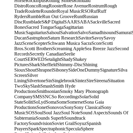
Horse
Rocktopus
Rolling Stones
Romuald
Distro
Ronco
Rong
Rooster
Rose Avenue
Rostrum
Rough
Trade
Roulette
Rounder
Royal Music
RSO
Ruf
Ruff
Ryders
Rumble
Run Out Groove
Runt
Russian
Disc
Rustblade
S&P Digital
SAAR
SABA
Sackville
Sacred
Bones
Sacred Tongue
Saga
Sagittarian
Music
Saguitarius
Salsoul
Salvation
Salvo
Samadhisound
Samurai
Ducan
Sastruphon
Saturn Research
Savitor
Savoy
Savoy
Jazz
Scene
Scepter
Schwann Musica Sacra
Score
Scotti
Bros.
Scotti Brothers
Screaming Apple
Sea Breeze Jazz
Second
Records
Secretly Canadian
Seelie
Court
SERWED
Setalight
Shady
Shakey
Pictures
Shark
Sheffield
Shimmy-Disc
Shining
Sioux
Shout
Shrapnel
Siboney
SideOneDummy
Signature
Silva
Screen
Silver
Lining
Silvertone
Sin
Singlebrook
Sintez
Sire
Sireena
Situation
Two
Sky
Slash
Smash
Smith Hyde
Productions
Smithsonian
Smoky Mary Phonograph
Company
SMS
SNC
So Recordings
Solar
Solid
State
Soliti
SoLyd
Soma
Some
Somerset
Sona Gaia
Productions
Sonet
Sonovox
Sony
Sony Classical
Sony
Music
SOS
Soul
Soul Jazz
Soul Note
Sound Aspects
Sounds Of
Subterrania
Sounds Superb
Soundtrack
Factory
Soundvision
Soviet Grail
Soyuz
Spanish
Prayers
Spark
Spectraphonic
Specula
Sphere