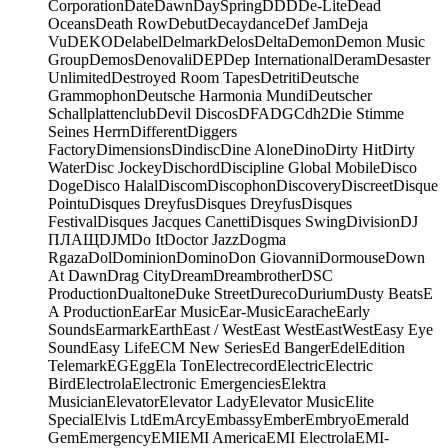
Corporation
Date
Dawn
DaySpring
DDD
De-Lite
Dead
Oceans
Death Row
Debut
Decaydance
Def Jam
Deja
Vu
DEKO
Delabel
Delmark
Delos
Delta
Demon
Demon Music
Group
Demos
Denovali
DEP
Dep International
Deram
Desaster
Unlimited
Destroyed Room Tapes
Detriti
Deutsche
Grammophon
Deutsche Harmonia Mundi
Deutscher
Schallplattenclub
Devil Discos
DFA
DGC
dh2
Die Stimme
Seines Herrn
Different
Diggers
Factory
Dimensions
Dindisc
Dine Alone
Dino
Dirty Hit
Dirty
Water
Disc Jockey
Dischord
Discipline Global Mobile
Disco
Doge
Disco Halal
Discom
Discophon
Discovery
Discreet
Disque
Pointu
Disques Dreyfus
Disques Dreyfus
Disques
Festival
Disques Jacques Canetti
Disques Swing
Division
DJ
ПЛАЩ
DJM
Do It
Doctor Jazz
Dogma
Rgaza
Dol
Dominion
Domino
Don Giovanni
Dormouse
Down
At Dawn
Drag City
Dream
Dreambrother
DSC
Production
Dualtone
Duke Street
Dureco
Durium
Dusty Beats
E
A Production
Ear
Ear Music
Ear-Music
Earache
Early
Sounds
Earmark
Earth
East / West
East West
EastWest
Easy Eye
Sound
Easy Life
ECM New Series
Ed Banger
Edel
Edition
Telemark
EG
Egg
Ela Ton
Electrecord
Electric
Electric
Bird
Electrola
Electronic Emergencies
Elektra
Musician
Elevator
Elevator Lady
Elevator Music
Elite
Special
Elvis Ltd
EmArcy
Embassy
Ember
Embryo
Emerald
Gem
Emergency
EMI
EMI America
EMI Electrola
EMI-