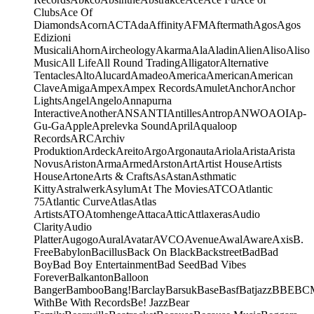
Clubs
Ace Of
Diamonds
Acorn
ACT
Ada
Affinity
AFM
Aftermath
Agos
Agos
Edizioni
Musicali
Ahorn
Aircheology
Akarma
Ala
Aladin
Alien
Aliso
Aliso
Music
All Life
All Round Trading
Alligator
Alternative
Tentacles
Alto
Alucard
Amadeo
America
American
American
Clave
Amiga
Ampex
Ampex Records
Amulet
Anchor
Anchor
Lights
Angel
Angelo
Annapurna
Interactive
Another
ANS
ANTI
Antilles
Antrop
ANWO
AOI
Ap-
Gu-Ga
Apple
Aprelevka Sound
April
Aqualoop
Records
ARC
Archiv
Produktion
Ardeck
Areito
Argo
Argonauta
Ariola
Arista
Arista
Novus
Ariston
Arma
Armed
Arston
Art
Artist House
Artists
House
Artone
Arts & Crafts
As
Astan
Asthmatic
Kitty
Astralwerk
Asylum
At The Movies
ATCO
Atlantic
75
Atlantic Curve
Atlas
Atlas
Artists
ATO
Atomhenge
Attaca
Attic
Attlaxeras
Audio
Clarity
Audio
Platter
Augogo
Aural
Avatar
AVCO
Avenue
Awal
Aware
Axis
B.
Free
Babylon
Bacillus
Back On Black
Backstreet
Bad
Bad
Boy
Bad Boy Entertainment
Bad Seed
Bad Vibes
Forever
Balkanton
Balloon
Banger
Bamboo
Bang!
Barclay
Barsuk
Base
Basf
Batjazz
BBE
BC
With
Be With Records
Be! Jazz
Bear