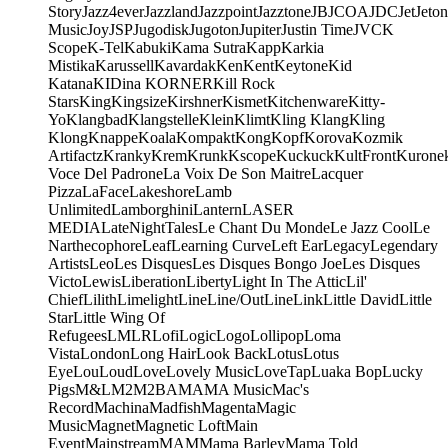
Story
Jazz4ever
Jazzland
Jazzpoint
Jazztone
JB
JCOA
JDC
Jet
Jeton
Music
Joy
JSP
Jugodisk
Jugoton
Jupiter
Justin Time
JVC
K
Scope
K-Tel
Kabuki
Kama Sutra
Kapp
Karkia
Mistika
Karussell
Kavardak
Ken
Kent
Keytone
Kid
Katana
KIDina KORNER
Kill Rock
Stars
King
Kingsize
Kirshner
Kismet
Kitchenware
Kitty-
Yo
Klangbad
Klangstelle
Klein
Klimt
Kling Klang
Kling
Klong
Knappe
Koala
Kompakt
Kong
Kopf
Korova
Kozmik
Artifactz
Kranky
Krem
Krunk
Kscope
Kuckuck
KultFront
Kurone
Voce Del Padrone
La Voix De Son Maitre
Lacquer
Pizza
LaFace
Lakeshore
Lamb
Unlimited
Lamborghini
Lantern
LASER
MEDIA
LateNightTales
Le Chant Du Monde
Le Jazz Cool
Le
Narthecophore
Leaf
Learning Curve
Left Ear
Legacy
Legendary
Artists
Leo
Les Disques
Les Disques Bongo Joe
Les Disques
Victo
Lewis
Liberation
Liberty
Light In The Attic
Lil'
Chief
Lilith
Limelight
Line
Line/OutLine
Link
Little David
Little
Star
Little Wing Of
Refugees
LMLR
Lofi
Logic
Logo
Lollipop
Loma
Vista
London
Long Hair
Look Back
Lotus
Lotus
Eye
Lou
Loud
Love
Lovely Music
LoveTap
Luaka Bop
Lucky
Pigs
M&L
M2
M2BA
MA
MA Music
Mac's
Record
Machina
Madfish
Magenta
Magic
Music
Magnet
Magnetic Loft
Main
Event
Mainstream
MAM
Mama Barley
Mama Told