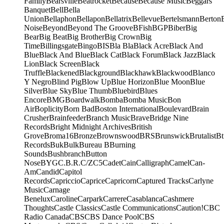
Family
Bearsville
Beatrocket
Because
Because Music
Beggars
Banquet
Bell
Bella
Union
Bellaphon
Bellapon
Bellatrix
Bellevue
Bertelsmann
Berton
Noise
Beyond
Beyond The Groove
BFish
BGP
Biber
Big
Bear
Big Beat
Big Brother
Big Crown
Big
Time
Billingsgate
Bingo
BIS
Bla Bla
Black Acre
Black And
Blue
Black And Blue
Black Cat
Black Forum
Black Jazz
Black
Lion
Black Screen
Black
Truffle
Blackened
Blackground
Blackhawk
Blackwood
Blanco
Y Negro
Blind Pig
Blow Up
Blue Horizon
Blue Moon
Blue
Silver
Blue Sky
Blue Thumb
Bluebird
Blues
Encore
BMG
Boardwalk
Bomba
Bomba Music
Bon
Air
Boplicity
Born Bad
Boston International
Boulevard
Brain
Crusher
Brainfeeder
Branch Music
Brave
Bridge Nine
Records
Bright Midnight Archives
British
Grove
Broma16
Bronze
Brownswood
BRS
Brunswick
Brutalist
Bt
Records
Buk
Bulk
Bureau B
Burning
Sounds
Bushbranch
Button
Nose
BYG
C.B.R.
C/Z
C5
Cadet
Cain
Calligraph
Camel
Can-
Am
Candid
Capitol
Records
Capriccio
Caprice
Capricorn
Captured Tracks
Carlyne
Music
Carnage
Benelux
Caroline
Carpark
Carrere
Casablanca
Cashmere
Thoughts
Castle Classics
Castle Communications
Caution!
CBC
Radio Canada
CBS
CBS Dance Pool
CBS