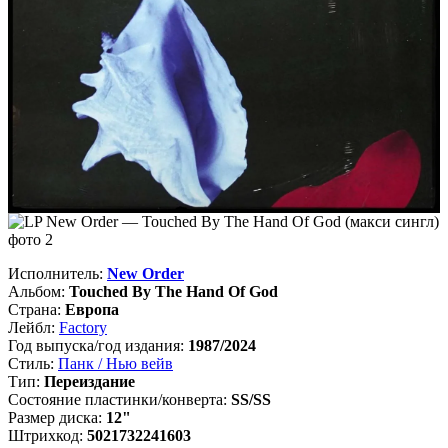
Исполнитель:
New Order
Альбом:
Touched By The Hand Of God
Страна:
Европа
Лейбл:
Factory
Год выпуска/год издания:
1987/2024
Стиль:
Панк / Нью вейв
Тип:
Переиздание
Состояние пластинки/конверта:
SS/SS
Размер диска:
12"
Штрихкод:
5021732241603