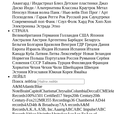
Авангард / Индастриал
Блюз
Детские пластинки
Джаз
Диско
Инди / Альтернатива
Классика
Краутрок
Метал
Неосоул
Новая волна
Панк / Нью вейв
Поп
Прог / Арт
Психоделик / Гараж
Регги
Рок
Русский рок
Саундтреки
Современный поп
Фанк / Соул
Фолк
Хард Рок
Хип-Хоп
Электроника
Эстрада
Этно
СТРАНА
Великобритания
Германия
Голландия
США
Япония
Австралия
Австрия
Аргентина
Барбадос
Беларусь
Бельгия
Болгария
Бразилия
Венгрия
ГДР
Греция
Дания
Европа
Израиль
Индия
Испания
Испания
Италия
Канада
Куба
Латвия
Литва
Люксембург
Новая Зеландия
Норвегия
Польша
Португалия
Россия
Румыния
Сербия
Словения
СССР
Тайвань
Турция
Финляндия
Франция
Хорватия
Чехия
Чехия
Чили
Швейцария
Швеция
Эстония
Югославия
Южная Корея
Ямайка
ЛЕЙБЛ
Поиск лейбла
A&M
Atlantic
Blue
Note
Brain
Capitol
Charisma
Chrysalis
Columbia
Decca
ECM
Elek
Records
100%
1501 Certified
17 Steps
20th Century
20th
Century-Fox
21
2MR
355 Recordings
36 Chambers
4 AD
44
records
4AD
4th & Broadway
7A
A records
A&M
Records
A.K.A.
A5B, Inc.
Aaarrg
ABC
ABC Impulse!
ABC
Records
Abkco
Absinthe
Abstrakce
Ace
Ace Fu
Ace of