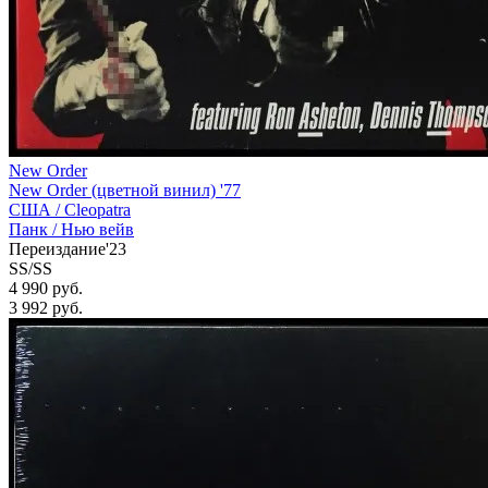
New Order
New Order (цветной винил) '77
США /
Cleopatra
Панк / Нью вейв
Переиздание'23
SS/SS
4 990 руб.
3 992
руб.