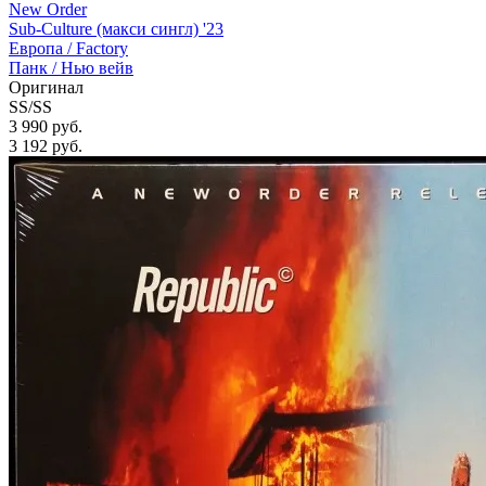
New Order
Sub-Culture (макси сингл) '23
Европа /
Factory
Панк / Нью вейв
Оригинал
SS/SS
3 990 руб.
3 192
руб.