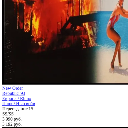
New Order
Republic '93
Европа /
Rhino
Панк / Нью вейв
Переиздание'15
SS/SS
3 990 руб.
3 192
руб.