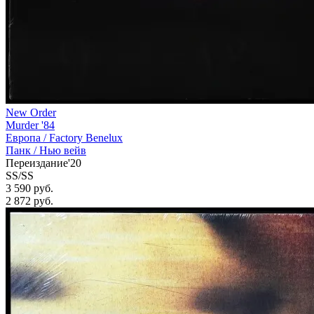
New Order
Murder '84
Европа /
Factory Benelux
Панк / Нью вейв
Переиздание'20
SS/SS
3 590 руб.
2 872
руб.