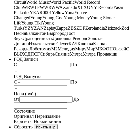
Circuit
World Music
World Pacific
World Record
Club
WRWTFWWR
WWA
Xanadu
XL
XO
Y
Y Records
Yasar
Plakcılık
YEAR0001
Yellow
Yona
You've
Changed
Young
Young God
Young Money
Young Stoner
Life
Young Tiki
Young
Turks
YZY
ZAN
Zapisy
Zappa
ZBS
ZDF
Zerolandia
Zickzack
Zod
Песня
Балкантон
Выргород
Гост
Звук
Драгоценность
Дядюшка Рекордс
Золотая
Долина
Издательство Clever
КАЧ
Клюква
Клюква
Рекордс
Лоботомия
М2
Мелодия
МируМир
МКФОН
Орфей
О
ВЫХОД
ПСГ
Сибирь
Сияние
Ультра
Ультра Продакшн
ГОД Записи
С
|
По
ГОД Выпуска
С
|
По
Цена (руб.)
От
|
До
Состояние
Оригинал
Переиздание
Раритеты
Новый винил
Сбросить
Искать в lp