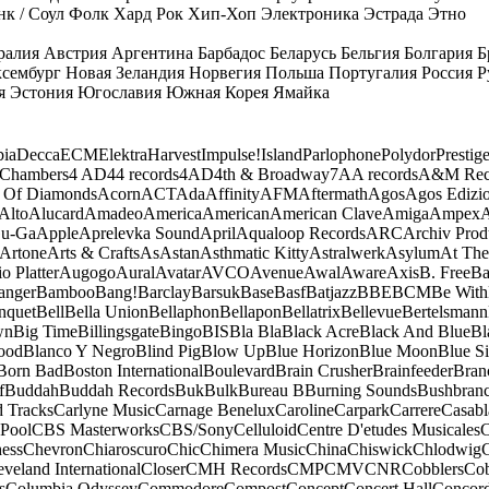
к / Соул
Фолк
Хард Рок
Хип-Хоп
Электроника
Эстрада
Этно
ралия
Австрия
Аргентина
Барбадос
Беларусь
Бельгия
Болгария
Б
сембург
Новая Зеландия
Норвегия
Польша
Португалия
Россия
Р
я
Эстония
Югославия
Южная Корея
Ямайка
ia
Decca
ECM
Elektra
Harvest
Impulse!
Island
Parlophone
Polydor
Prestig
 Chambers
4 AD
44 records
4AD
4th & Broadway
7A
A records
A&M Rec
 Of Diamonds
Acorn
ACT
Ada
Affinity
AFM
Aftermath
Agos
Agos Edizio
Alto
Alucard
Amadeo
America
American
American Clave
Amiga
Ampex
A
u-Ga
Apple
Aprelevka Sound
April
Aqualoop Records
ARC
Archiv Prod
Artone
Arts & Crafts
As
Astan
Asthmatic Kitty
Astralwerk
Asylum
At The
o Platter
Augogo
Aural
Avatar
AVCO
Avenue
Awal
Aware
Axis
B. Free
Ba
anger
Bamboo
Bang!
Barclay
Barsuk
Base
Basf
Batjazz
BBE
BCM
Be With
nquet
Bell
Bella Union
Bellaphon
Bellapon
Bellatrix
Bellevue
Bertelsmann
wn
Big Time
Billingsgate
Bingo
BIS
Bla Bla
Black Acre
Black And Blue
Bl
ood
Blanco Y Negro
Blind Pig
Blow Up
Blue Horizon
Blue Moon
Blue Si
Born Bad
Boston International
Boulevard
Brain Crusher
Brainfeeder
Bran
f
Buddah
Buddah Records
Buk
Bulk
Bureau B
Burning Sounds
Bushbran
d Tracks
Carlyne Music
Carnage Benelux
Caroline
Carpark
Carrere
Casabl
Pool
CBS Masterworks
CBS/Sony
Celluloid
Centre D'etudes Musicales
C
ess
Chevron
Chiaroscuro
Chic
Chimera Music
China
Chiswick
Chlodwig
eveland International
Closer
CMH Records
CMP
CMV
CNR
Cobblers
Cob
s
Columbia Odyssey
Commodore
Compost
Concept
Concert Hall
Concor