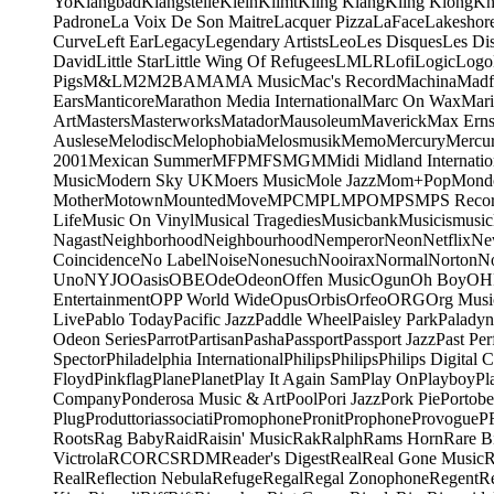
Yo
Klangbad
Klangstelle
Klein
Klimt
Kling Klang
Kling Klong
Kn
Padrone
La Voix De Son Maitre
Lacquer Pizza
LaFace
Lakeshor
Curve
Left Ear
Legacy
Legendary Artists
Leo
Les Disques
Les Di
David
Little Star
Little Wing Of Refugees
LMLR
Lofi
Logic
Logo
Pigs
M&L
M2
M2BA
MA
MA Music
Mac's Record
Machina
Madf
Ears
Manticore
Marathon Media International
Marc On Wax
Mari
Art
Masters
Masterworks
Matador
Mausoleum
Maverick
Max Erns
Auslese
Melodisc
Melophobia
Melosmusik
Memo
Mercury
Mercu
2001
Mexican Summer
MFP
MFS
MGM
Midi
Midland Internatio
Music
Modern Sky UK
Moers Music
Mole Jazz
Mom+Pop
Mond
Mother
Motown
Mounted
Move
MPC
MPL
MPO
MPS
MPS Recor
Life
Music On Vinyl
Musical Tragedies
Musicbank
Musicismusic
Nagast
Neighborhood
Neighbourhood
Nemperor
Neon
Netflix
Ne
Coincidence
No Label
Noise
Nonesuch
Nooirax
Normal
Norton
N
Uno
NYJO
Oasis
OBE
Ode
Odeon
Offen Music
Ogun
Oh Boy
OH
Entertainment
OPP World Wide
Opus
Orbis
Orfeo
ORG
Org Musi
Live
Pablo Today
Pacific Jazz
Paddle Wheel
Paisley Park
Paladyn
Odeon Series
Parrot
Partisan
Pasha
Passport
Passport Jazz
Past Per
Spector
Philadelphia International
Philips
Philips
Philips Digital C
Floyd
Pinkflag
Plane
Planet
Play It Again Sam
Play On
Playboy
Pl
Company
Ponderosa Music & Art
Pool
Pori Jazz
Pork Pie
Portobe
Plug
Produttoriassociati
Promophone
Pronit
Prophone
Provogue
P
Roots
Rag Baby
Raid
Raisin' Music
Rak
Ralph
Rams Horn
Rare B
Victrola
RCO
RCS
RDM
Reader's Digest
Real
Real Gone Music
R
Real
Reflection Nebula
Refuge
Regal
Regal Zonophone
Regent
R