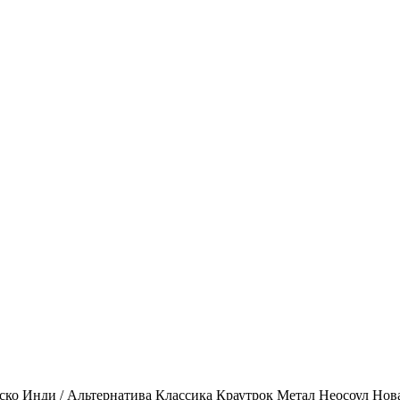
ско
Инди / Альтернатива
Классика
Краутрок
Метал
Неосоул
Нов