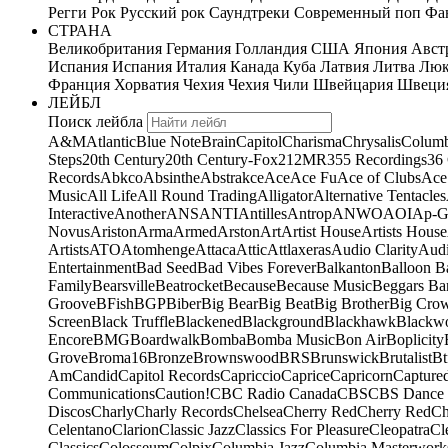
Регги
Рок
Русский рок
Саундтреки
Современный поп
Фан
СТРАНА
Великобритания
Германия
Голландия
США
Япония
Авст
Испания
Испания
Италия
Канада
Куба
Латвия
Литва
Люк
Франция
Хорватия
Чехия
Чехия
Чили
Швейцария
Швеци
ЛЕЙБЛ
Поиск лейбла
A&M
Atlantic
Blue Note
Brain
Capitol
Charisma
Chrysalis
Columb
Steps
20th Century
20th Century-Fox
21
2MR
355 Recordings
36
Records
Abkco
Absinthe
Abstrakce
Ace
Ace Fu
Ace of Clubs
Ace
Music
All Life
All Round Trading
Alligator
Alternative Tentacles
Interactive
Another
ANS
ANTI
Antilles
Antrop
ANWO
AOI
Ap-G
Novus
Ariston
Arma
Armed
Arston
Art
Artist House
Artists House
Artists
ATO
Atomhenge
Attaca
Attic
Attlaxeras
Audio Clarity
Audi
Entertainment
Bad Seed
Bad Vibes Forever
Balkanton
Balloon B
Family
Bearsville
Beatrocket
Because
Because Music
Beggars Ba
Groove
BFish
BGP
Biber
Big Bear
Big Beat
Big Brother
Big Cro
Screen
Black Truffle
Blackened
Blackground
Blackhawk
Blackw
Encore
BMG
Boardwalk
Bomba
Bomba Music
Bon Air
Boplicity
Grove
Broma16
Bronze
Brownswood
BRS
Brunswick
Brutalist
Bt
Am
Candid
Capitol Records
Capriccio
Caprice
Capricorn
Capture
Communications
Caution!
CBC Radio Canada
CBS
CBS Dance 
Discos
Charly
Charly Records
Chelsea
Cherry Red
Cherry Red
Ch
Celentano
Clarion
Classic Jazz
Classics For Pleasure
Cleopatra
Cl
Classics
Colosseum
Colpix
Columbia Jazz
Columbia Masterwork