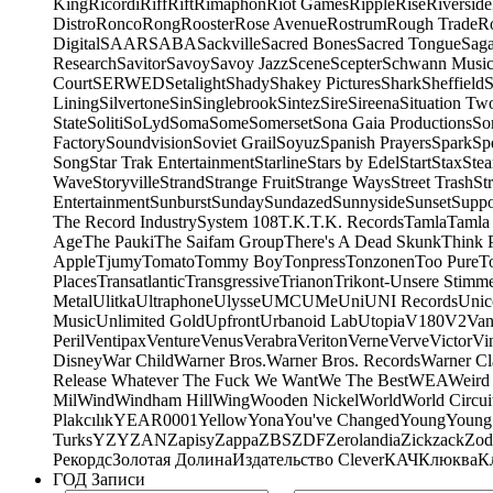
King
Ricordi
Riff
Rift
Rimaphon
Riot Games
Ripple
Rise
Riverside
Distro
Ronco
Rong
Rooster
Rose Avenue
Rostrum
Rough Trade
Ro
Digital
SAAR
SABA
Sackville
Sacred Bones
Sacred Tongue
Sag
Research
Savitor
Savoy
Savoy Jazz
Scene
Scepter
Schwann Music
Court
SERWED
Setalight
Shady
Shakey Pictures
Shark
Sheffield
S
Lining
Silvertone
Sin
Singlebrook
Sintez
Sire
Sireena
Situation Tw
State
Soliti
SoLyd
Soma
Some
Somerset
Sona Gaia Productions
So
Factory
Soundvision
Soviet Grail
Soyuz
Spanish Prayers
Spark
Sp
Song
Star Trak Entertainment
Starline
Stars by Edel
Start
Stax
Ste
Wave
Storyville
Strand
Strange Fruit
Strange Ways
Street Trash
St
Entertainment
Sunburst
Sunday
Sundazed
Sunnyside
Sunset
Suppo
The Record Industry
System 108
T.K.
T.K. Records
Tamla
Tamla
Age
The Pauki
The Saifam Group
There's A Dead Skunk
Think 
Apple
Tjumy
Tomato
Tommy Boy
Tonpress
Tonzonen
Too Pure
T
Places
Transatlantic
Transgressive
Trianon
Trikont-Unsere Stimm
Metal
Ulitka
Ultraphone
Ulysse
UMC
UMe
Uni
UNI Records
Unic
Music
Unlimited Gold
Upfront
Urbanoid Lab
Utopia
V180
V2
Van
Peril
Ventipax
Venture
Venus
Verabra
Veriton
Verne
Verve
Victor
Vi
Disney
War Child
Warner Bros.
Warner Bros. Records
Warner Cl
Release Whatever The Fuck We Want
We The Best
WEA
Weird
Mil
Wind
Windham Hill
Wing
Wooden Nickel
World
World Circui
Plakcılık
YEAR0001
Yellow
Yona
You've Changed
Young
Young
Turks
YZY
ZAN
Zapisy
Zappa
ZBS
ZDF
Zerolandia
Zickzack
Zod
Рекордс
Золотая Долина
Издательство Clever
КАЧ
Клюква
К
ГОД Записи