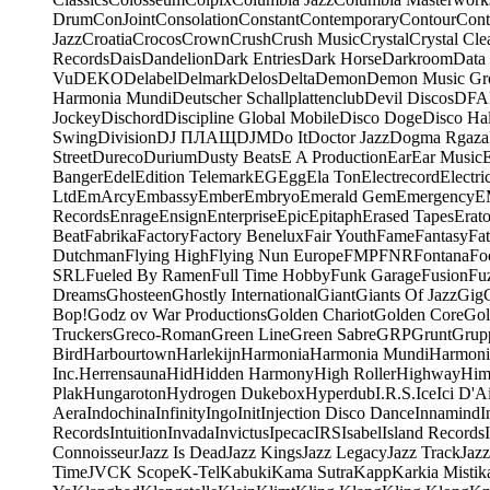
Drum
ConJoint
Consolation
Constant
Contemporary
Contour
Cont
Jazz
Croatia
Crocos
Crown
Crush
Crush Music
Crystal
Crystal Cle
Records
Dais
Dandelion
Dark Entries
Dark Horse
Darkroom
Data
Vu
DEKO
Delabel
Delmark
Delos
Delta
Demon
Demon Music Gr
Harmonia Mundi
Deutscher Schallplattenclub
Devil Discos
DFA
Jockey
Dischord
Discipline Global Mobile
Disco Doge
Disco Hal
Swing
Division
DJ ПЛАЩ
DJM
Do It
Doctor Jazz
Dogma Rgaza
Street
Dureco
Durium
Dusty Beats
E A Production
Ear
Ear Music
Banger
Edel
Edition Telemark
EG
Egg
Ela Ton
Electrecord
Electri
Ltd
EmArcy
Embassy
Ember
Embryo
Emerald Gem
Emergency
E
Records
Enrage
Ensign
Enterprise
Epic
Epitaph
Erased Tapes
Erat
Beat
Fabrika
Factory
Factory Benelux
Fair Youth
Fame
Fantasy
Fa
Dutchman
Flying High
Flying Nun Europe
FMP
FNR
Fontana
Fo
SRL
Fueled By Ramen
Full Time Hobby
Funk Garage
Fusion
Fu
Dreams
Ghosteen
Ghostly International
Giant
Giants Of Jazz
Gig
Bop!
Godz ov War Productions
Golden Chariot
Golden Core
Gol
Truckers
Greco-Roman
Green Line
Green Sabre
GRP
Grunt
Grupp
Bird
Harbourtown
Harlekijn
Harmonia
Harmonia Mundi
Harmoni
Inc.
Herrensauna
Hid
Hidden Harmony
High Roller
Highway
Him
Plak
Hungaroton
Hydrogen Dukebox
Hyperdub
I.R.S.
Ice
Ici D'Ai
Aera
Indochina
Infinity
Ingo
Init
Injection Disco Dance
Innamind
I
Records
Intuition
Invada
Invictus
Ipecac
IRS
Isabel
Island Records
Connoisseur
Jazz Is Dead
Jazz Kings
Jazz Legacy
Jazz Track
Jazz
Time
JVC
K Scope
K-Tel
Kabuki
Kama Sutra
Kapp
Karkia Mistik