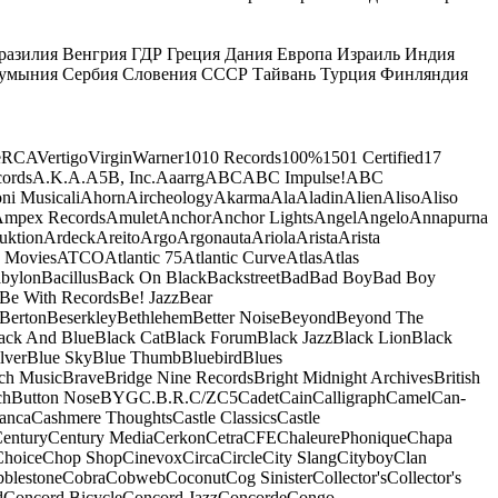
разилия
Венгрия
ГДР
Греция
Дания
Европа
Израиль
Индия
умыния
Сербия
Словения
СССР
Тайвань
Турция
Финляндия
e
RCA
Vertigo
Virgin
Warner
10
10 Records
100%
1501 Certified
17
ords
A.K.A.
A5B, Inc.
Aaarrg
ABC
ABC Impulse!
ABC
ni Musicali
Ahorn
Aircheology
Akarma
Ala
Aladin
Alien
Aliso
Aliso
mpex Records
Amulet
Anchor
Anchor Lights
Angel
Angelo
Annapurna
uktion
Ardeck
Areito
Argo
Argonauta
Ariola
Arista
Arista
 Movies
ATCO
Atlantic 75
Atlantic Curve
Atlas
Atlas
bylon
Bacillus
Back On Black
Backstreet
Bad
Bad Boy
Bad Boy
Be With Records
Be! Jazz
Bear
Berton
Beserkley
Bethlehem
Better Noise
Beyond
Beyond The
ack And Blue
Black Cat
Black Forum
Black Jazz
Black Lion
Black
lver
Blue Sky
Blue Thumb
Bluebird
Blues
ch Music
Brave
Bridge Nine Records
Bright Midnight Archives
British
ch
Button Nose
BYG
C.B.R.
C/Z
C5
Cadet
Cain
Calligraph
Camel
Can-
anca
Cashmere Thoughts
Castle Classics
Castle
entury
Century Media
Cerkon
Cetra
CFE
ChaleurePhonique
Chapa
Choice
Chop Shop
Cinevox
Circa
Circle
City Slang
Cityboy
Clan
blestone
Cobra
Cobweb
Coconut
Cog Sinister
Collector's
Collector's
d
Concord Bicycle
Concord Jazz
Concorde
Congo