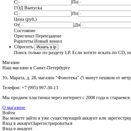
С
|
По
ГОД Выпуска
С
|
По
Цена (руб.)
От
|
До
Состояние
Оригинал
Переиздание
Раритеты
Новый винил
Сбросить
Искать в lp
Поиск только по разделу LP. Если хотите искать по CD, п
Магазин
Наш магазин в Санкт-Петербурге
Ул. Марата, д. 28, магазин "Фонотека" (5 минут пешком от мет
Телефон: +7 (995) 997-30-13
Мы продаем пластинки через интернет c 2008 года и стараемся 
О магазине
Войти
Вы можете зайти в уже существующий аккаунт или зарегистриро
Вход
в аккаунт
Зарегистрироваться
Вход
в аккаунт