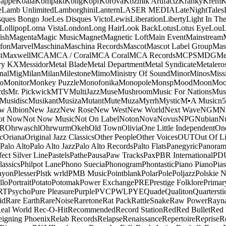
appe
Koala
Kompakt
Kong
Kopf
Korova
Kozmik Artifactz
Kranky
Krem
K
e
Lamb Unlimited
Lamborghini
Lantern
LASER MEDIA
LateNightTales
sques Bongo Joe
Les Disques Victo
Lewis
Liberation
Liberty
Light In The
Lollipop
Loma Vista
London
Long Hair
Look Back
Lotus
Lotus Eye
Lou
ish
Magenta
Magic Music
Magnet
Magnetic Loft
Main Event
Mainstream
fon
Marvel
Maschina
Maschina Records
Mascot
Mascot Label Group
Mas
t
Maxwell
MCA
MCA / Coral
MCA Coral
MCA Records
MCPS
MDG
Me
ry KX
Messidor
Metal Blade
Metal Department
Metal Syndicate
Metalero
nal
Mig
Milan
Milan
Milestone
Mimo
Ministry Of Sound
Minor
Minos
Miss
o
Monitor
Monkey Puzzle
Monofonika
Monopole
Monsp
Mood
Moon
Moo
ds
Mr. Pickwick
MTV
MultiJazz
Muse
Mushroom
Music For Nations
Musi
Musidisc
Musikant
Musiza
Mutant
Mute
Muza
Myrrh
Mystic
M•A Music
n
w Albion
New Jazz
New Rose
New West
New World
Next Wave
NGM
N
ot Now
Not Now Music
Not On Label
Noton
Nova
Novus
NPG
Nubian
Nu
R
Ohrwaschl
Ohrwurm
Okeh
Old Town
Olivia
One Little Independent
One
c
Oriana
Original Jazz Classics
Other People
Other Voices
OUT
Out Of L
Palo Alto
Palo Alto Jazz
Palo Alto Records
Palto Flats
Panegyric
Panora
fect Silver Line
Pastels
Pathe
Pausa
Paw Tracks
Pax
PBR International
PD
lassics
Philpot Lane
Phono Suecia
Phonogram
Phontastic
Piano Piano
Pias
ayon
Plesser
Plstk wrld
PMB Music
Pointblank
Polar
Pole
Poljazz
Polskie N
llo
Portrait
Potato
Potomak
Power Exchange
PRE
Prestige Folklore
Primar
RT
Psycho
Pure Pleasure
Purple
PVC
PWL
PYE
Quade
Qualiton
Quartersti
id
Rare Earth
RareNoise
Raretone
Rat Pack
RattleSnake
Raw Power
Rayn
eal World
Rec-O-Hit
Recommended
Record Station
Red
Red Bullet
Red 
eigning Phoenix
Relab Records
Relapse
Renaissance
Repertoire
Reprise
R