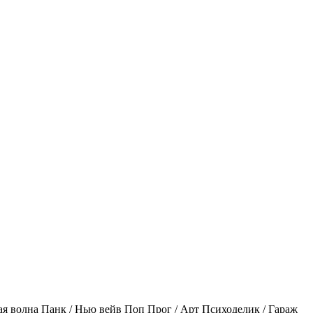
ая волна
Панк / Нью вейв
Поп
Прог / Арт
Психоделик / Гараж