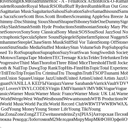
Riversong
RKM
Roadrunner
Roc - A - Fella
Rock Action
Rock-O-Rama
ulette
Rounder
Royal Music
RSO
Ruf
Ruff Ryders
Rumble
Run Out Gro
a
Sagittarian Music
Saguitarius
Salsoul
Salvation
Salvo
Samadhisound
Samu
a Sacra
Score
Scotti Bros.
Scotti Brothers
Screaming Apple
Sea Breeze J
himmy-Disc
Shining Sioux
Shout
Shrapnel
Siboney
SideOneDummy
Sign
o
Sky
Slash
Smash
Smith Hyde Productions
Smithsonian
Smoky Mary Ph
net
Sonovox
Sony
Sony Classical
Sony Music
SOS
Soul
Soul Jazz
Soul No
ectraphonic
Specula
Sphere Sound
Spiegelei
Spinefarm
Spinout Nuggets
S
amhammer
SteepleChase
Stern Musik
Stiff
Stil Vor Talent
Stomp Off
Stone
room
Strut
Studio Media
Stuffed Monkey
Stun Volume
Sub Pop
Subpop
Su
sed To Rot
Supraphon
Supraphon
Suzy
Svart
Swan Song
Swedish Society
 Motown
Tampa
Tape Modern
TEC
Teenage Kicks
Teldec
Telefunken
Tel
Progressive
Third Man
Thorofon
Three Blind Mice
Threshold
Thrill Jock
ooth & Nail
Top Dawg
Top Rank
TopHits-FinnHits
Topic
Total Experien
e
Trill
Trio
Trip
Trojan
Tru Criminal
Tru Thoughts
Truth
TSOP
Tsunami Mo
orn
Union Square
Unique Jazz
United
United Artists
United Artists Jazz
Un
guard
VANILLA KED'Ы
Varajazz
Varese Sarabande
Varrick
Vault
VDV
nyl Lovers
VINYLCODES
Virgin EMI
Vitamin
VJM
VMK
Vogue
Vogue 
assics
Warner Music
Warner Music France
Warner Music UK Ltd.
Warne
 World
Wergo
West Wind
Westbound
Wewantsounds
WFB Productions
W
t
World Music
World Pacific
World Record Club
WRWTFWWR
WWA
X
 God
Young Money
Young Stoner Life
Young Tiki
Young
iac
Zona
Zone
Zong
ZTT
Zweitausendeins
Zyx
[PIAS]
Авторская Песня
люква Рекордс
Лоботомия
М2
Мелодия
МируМир
МКФОН
Орфей
О