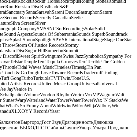
RockBeat
Rocket
Rockin' Horse
Rocktopus
Rolling Stones
Romuald
ove
Runt
Russian Disc
Rustblade
S&P
rai
Sanctuary
Santa
Saravah
Sareni Ducan
Sastruphon
Saturn
azz
Second Records
Secretly Canadian
Seelie
ature
Silva Screen
Silver
onograph Company
SMS
SNC
So Recordings
Solar
Solid
te
Sound Aspects
Sounds Of Subterrania
Sounds Superb
Soundtrack
plasc
Splash
Spoon
Spotlight
SPV
SR International
Stage
Stage One
Star
s Throw
Storm Of Justice Records
Stormy
darshan Disc
Sugar Hill
Sumerian
Summit
 Discofil
Sweet Spirit
Swingtime
Swiss Jazz
Symbolica
Sympathy For
mavar
Telstar
Temple
Tent
Tequila Grooves
Tern
Terrible
The Golden
ey
Throttle
Tidal Waves Music
Timeless
Timesig
Tin Pan
ce
Touch & Go
Tough Love
Towner Records
Tradecraft
Trading
b
Tuff Gong
Turbo
Turkuola
TVT
Twin/Tone
U.S.
ited Artists Records
United Music Group
Universal
Universal
Vee Jay
Venice In
Schallplatten
Volume
Voodoo Rhythm
Vortex
Vox
VP
Wagram
Walt
r Sunset
Warp
Waterland
WaterTower
WaterTower
Wax 'N Stacks
We
hat
What's So Funny About
Whirlwind
Wifon
Wiiija
Wilbury
Win
anadu
XL
XO
Y
Y Records
Yasar
Балкантон
Выргород
Гост Звук
Драгоценность
Дядюшка
тделение ВЫХОД
ПСГ
Сибирь
Сияние
Ультра
Ультра Продакшн