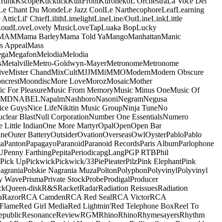
runk
Kscope
Kuckuck
KultFront
Kuroneko
L'Orchestra
La Voce Del
Le Chant Du Monde
Le Jazz Cool
Le Narthecophore
Leaf
Learning
 Attic
Lil' Chief
Lilith
Limelight
Line
Line/OutLine
Link
Little
Loud
Love
Lovely Music
LoveTap
Luaka Bop
Lucky
MAM
Mama Barley
Mama Told Ya
Mango
Manhattan
Manic
s Appeal
Mass
ga
Megafon
Melodia
Melodia
s
Metalville
Metro-Goldwyn-Mayer
Metronome
Metronome
ive
Mister Chand
MixCult
MJJ
MMi
MMO
Modern
Modern Obscure
ncrest
Moondisc
More Love
Moroz
Mosaic
Mother
c For Pleasure
Music From Memory
Music Minus One
Music Of
5MD
NABEL
Napalm
Nashboro
Nasoni
Negram
Negusa
ice Guys
Nice Life
Nikitin Music Group
Ninja Tune
No
clear Blast
Null Corporation
Number One Essentials
Numero
 Little Indian
One More Martyr
Opal
Open
Open Bar
ine
Outer Battery
Outsider
Ovation
Overseas
Owl
Oyster
Pablo
Pablo
ma
Panton
Papagayo
Paranoid
Paranoid Records
Paris Album
Parlophone
U
Penny Farthing
Pepita
Periodica
pgLang
PGP RTB
Phil
Pick Up
Pickwick
Pickwick/33
Pie
Pieater
Pilz
Pink Elephant
Pink
agrania
Polskie Nagrania Muza
Polton
Polyphon
Polyvinyl
Polyvinyl
y Wave
Prisma
Private Stock
Probe
Prodigal
Producer
ck
Queen-disk
R&S
Racket
Radar
Radiation Reissues
Radiation
a
Razor
RCA Camden
RCA Red Seal
RCA Victor
RCA
Flame
Red Girl Media
Red Lightnin'
Red Telephone Box
Reel To
epublic
Resonance
Review
RGM
Rhino
Rhino
Rhymesayers
Rhythm