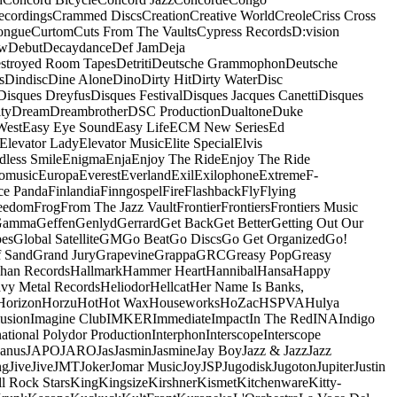
ecordings
Crammed Discs
Creation
Creative World
Creole
Criss Cross
ongue
Curtom
Cuts From The Vaults
Cypress Records
D:vision
ow
Debut
Decaydance
Def Jam
Deja
stroyed Room Tapes
Detriti
Deutsche Grammophon
Deutsche
s
Dindisc
Dine Alone
Dino
Dirty Hit
Dirty Water
Disc
Disques Dreyfus
Disques Festival
Disques Jacques Canetti
Disques
ty
Dream
Dreambrother
DSC Production
Dualtone
Duke
West
Easy Eye Sound
Easy Life
ECM New Series
Ed
Elevator Lady
Elevator Music
Elite Special
Elvis
dless Smile
Enigma
Enja
Enjoy The Ride
Enjoy The Ride
omusic
Europa
Everest
Everland
Exil
Exilophone
Extreme
F-
ce Panda
Finlandia
Finngospel
Fire
Flashback
Fly
Flying
eedom
Frog
From The Jazz Vault
Frontier
Frontiers
Frontiers Music
Gamma
Geffen
Genlyd
Gerrard
Get Back
Get Better
Getting Out Our
pes
Global Satellite
GM
Go Beat
Go Discs
Go Get Organized
Go!
f Sand
Grand Jury
Grapevine
Grappa
GRC
Greasy Pop
Greasy
han Records
Hallmark
Hammer Heart
Hannibal
Hansa
Happy
vy Metal Records
Heliodor
Hellcat
Her Name Is Banks,
Horizon
Horzu
Hot
Hot Wax
Houseworks
HoZac
HSPVA
Hulya
lusion
Imagine Club
IMKER
Immediate
Impact
In The Red
INA
Indigo
national Polydor Production
Interphon
Interscope
Interscope
Janus
JAPO
JARO
Jas
Jasmin
Jasmine
Jay Boy
Jazz & Jazz
Jazz
ng
Jive
Jive
JMT
Joker
Jomar Music
Joy
JSP
Jugodisk
Jugoton
Jupiter
Justin
ll Rock Stars
King
Kingsize
Kirshner
Kismet
Kitchenware
Kitty-