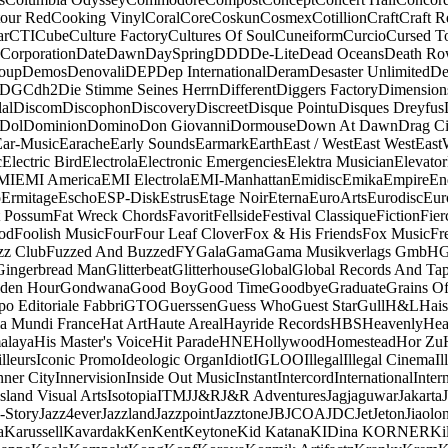
our Red
Cooking Vinyl
Coral
Core
Coskun
Cosmex
Cotillion
Craft
Craft R
ar
CTI
Cube
Culture Factory
Cultures Of Soul
Cuneiform
Curcio
Cursed T
 Corporation
Date
Dawn
DaySpring
DDD
De-Lite
Dead Oceans
Death R
oup
Demos
Denovali
DEP
Dep International
Deram
Desaster Unlimited
De
DGC
dh2
Die Stimme Seines Herrn
Different
Diggers Factory
Dimension
al
Discom
Discophon
Discovery
Discreet
Disque Pointu
Disques Dreyfus
Dol
Dominion
Domino
Don Giovanni
Dormouse
Down At Dawn
Drag Ci
Ear-Music
Earache
Early Sounds
Earmark
Earth
East / West
East West
East
c
Electric Bird
Electrola
Electronic Emergencies
Elektra Musician
Elevator
MI
EMI America
EMI Electrola
EMI-Manhattan
Emidisc
Emika
Empire
En
o
Ermitage
Escho
ESP-Disk
Estrus
Etage Noir
Eterna
EuroArts
Eurodisc
Eur
t Possum
Fat Wreck Chords
Favorit
Fellside
Festival Classique
Fiction
Fier
od
Foolish Music
Four
Four Leaf Clover
Fox & His Friends
Fox Music
Fr
zz Club
Fuzzed And Buzzed
FY
Gala
Gama
Gama Musikverlags GmbH
Gingerbread Man
Glitterbeat
Glitterhouse
Global
Global Records And Ta
den Hour
Gondwana
Good Boy
Good Time
Goodbye
Graduate
Grains O
o Editoriale Fabbri
GTO
Guerssen
Guess Who
Guest Star
Gull
H&L
Hais
a Mundi France
Hat Art
Haute Areal
Hayride Records
HBS
Heavenly
Hea
alaya
His Master's Voice
Hit Parade
HNE
Hollywood
Homestead
Hor Zu
lleurs
Iconic Promo
Ideologic Organ
Idiot
IGLOO
Illegal
Illegal Cinema
Il
nner City
Innervision
Inside Out Music
Instant
Intercord
International
Inter
Island Visual Arts
Isotopia
ITM
J
J&R
J&R Adventures
Jagjaguwar
Jakarta
-Story
Jazz4ever
Jazzland
Jazzpoint
Jazztone
JB
JCOA
JDC
Jet
Jeton
Jiaolo
a
Karussell
Kavardak
Ken
Kent
Keytone
Kid Katana
KIDina KORNER
Ki