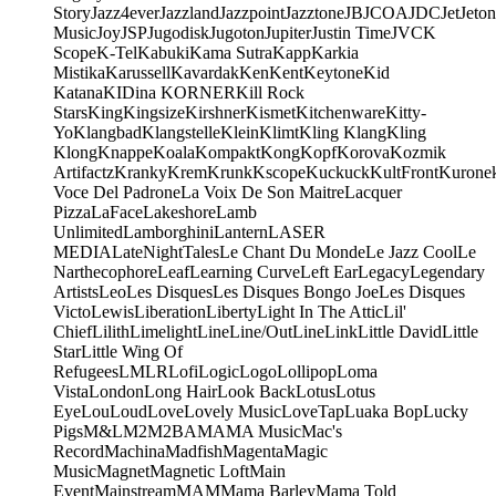
Story
Jazz4ever
Jazzland
Jazzpoint
Jazztone
JB
JCOA
JDC
Jet
Jeton
Music
Joy
JSP
Jugodisk
Jugoton
Jupiter
Justin Time
JVC
K
Scope
K-Tel
Kabuki
Kama Sutra
Kapp
Karkia
Mistika
Karussell
Kavardak
Ken
Kent
Keytone
Kid
Katana
KIDina KORNER
Kill Rock
Stars
King
Kingsize
Kirshner
Kismet
Kitchenware
Kitty-
Yo
Klangbad
Klangstelle
Klein
Klimt
Kling Klang
Kling
Klong
Knappe
Koala
Kompakt
Kong
Kopf
Korova
Kozmik
Artifactz
Kranky
Krem
Krunk
Kscope
Kuckuck
KultFront
Kurone
Voce Del Padrone
La Voix De Son Maitre
Lacquer
Pizza
LaFace
Lakeshore
Lamb
Unlimited
Lamborghini
Lantern
LASER
MEDIA
LateNightTales
Le Chant Du Monde
Le Jazz Cool
Le
Narthecophore
Leaf
Learning Curve
Left Ear
Legacy
Legendary
Artists
Leo
Les Disques
Les Disques Bongo Joe
Les Disques
Victo
Lewis
Liberation
Liberty
Light In The Attic
Lil'
Chief
Lilith
Limelight
Line
Line/OutLine
Link
Little David
Little
Star
Little Wing Of
Refugees
LMLR
Lofi
Logic
Logo
Lollipop
Loma
Vista
London
Long Hair
Look Back
Lotus
Lotus
Eye
Lou
Loud
Love
Lovely Music
LoveTap
Luaka Bop
Lucky
Pigs
M&L
M2
M2BA
MA
MA Music
Mac's
Record
Machina
Madfish
Magenta
Magic
Music
Magnet
Magnetic Loft
Main
Event
Mainstream
MAM
Mama Barley
Mama Told