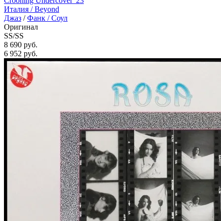
Crooning Undercover '23
Италия /
Beyond
Джаз
/
Фанк / Соул
Оригинал
SS/SS
8 690 руб.
6 952
руб.