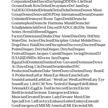
Corporation
Date
Dawn
DaySpring
DDD
De-Lite
Dead
Oceans
Death Row
Debut
Decaydance
Def Jam
Deja
Vu
DEKO
Delabel
Delmark
Delos
Delta
Demon
Demon Music
Group
Demos
Denovali
DEP
Dep International
Deram
Desaster
Unlimited
Destroyed Room Tapes
Detriti
Deutsche
Grammophon
Deutsche Harmonia Mundi
Deutscher
Schallplattenclub
Devil Discos
DFA
DGC
dh2
Die Stimme
Seines Herrn
Different
Diggers
Factory
Dimensions
Dindisc
Dine Alone
Dino
Dirty Hit
Dirty
Water
Disc Jockey
Dischord
Discipline Global Mobile
Disco
Doge
Disco Halal
Discom
Discophon
Discovery
Discreet
Disque
Pointu
Disques Dreyfus
Disques Dreyfus
Disques
Festival
Disques Jacques Canetti
Disques Swing
Division
DJ
ПЛАЩ
DJM
Do It
Doctor Jazz
Dogma
Rgaza
Dol
Dominion
Domino
Don Giovanni
Dormouse
Down
At Dawn
Drag City
Dream
Dreambrother
DSC
Production
Dualtone
Duke Street
Dureco
Durium
Dusty Beats
E
A Production
Ear
Ear Music
Ear-Music
Earache
Early
Sounds
Earmark
Earth
East / West
East West
EastWest
Easy Eye
Sound
Easy Life
ECM New Series
Ed Banger
Edel
Edition
Telemark
EG
Egg
Ela Ton
Electrecord
Electric
Electric
Bird
Electrola
Electronic Emergencies
Elektra
Musician
Elevator
Elevator Lady
Elevator Music
Elite
Special
Elvis Ltd
EmArcy
Embassy
Ember
Embryo
Emerald
Gem
Emergency
EMI
EMI America
EMI Electrola
EMI-