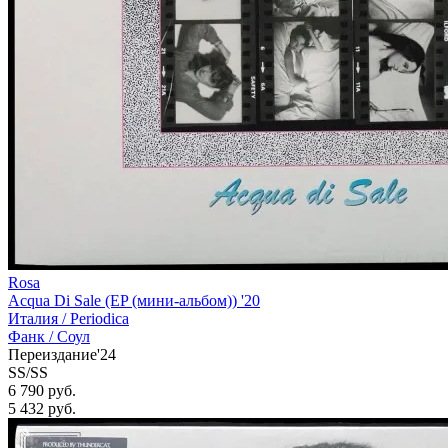
Rosa
Acqua Di Sale (EP (мини-альбом)) '20
Италия /
Periodica
Фанк / Соул
Переиздание'24
SS/SS
6 790 руб.
5 432
руб.