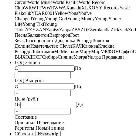
Circuit
World Music
World Pacific
World Record
Club
WRWTFWWR
WWA
Xanadu
XL
XO
Y
Y Records
Yasar
Plakcılık
YEAR0001
Yellow
Yona
You've
Changed
Young
Young God
Young Money
Young Stoner
Life
Young Tiki
Young
Turks
YZY
ZAN
Zapisy
Zappa
ZBS
ZDF
Zerolandia
Zickzack
Zod
Песня
Балкантон
Выргород
Гост
Звук
Драгоценность
Дядюшка Рекордс
Золотая
Долина
Издательство Clever
КАЧ
Клюква
Клюква
Рекордс
Лоботомия
М2
Мелодия
МируМир
МКФОН
Орфей
О
ВЫХОД
ПСГ
Сибирь
Сияние
Ультра
Ультра Продакшн
ГОД Записи
С
|
По
ГОД Выпуска
С
|
По
Цена (руб.)
От
|
До
Состояние
Оригинал
Переиздание
Раритеты
Новый винил
Сбросить
Искать в lp