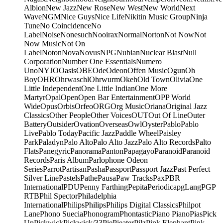
Albion
New Jazz
New Rose
New West
New World
Next
Wave
NGM
Nice Guys
Nice Life
Nikitin Music Group
Ninja
Tune
No Coincidence
No
Label
Noise
Nonesuch
Nooirax
Normal
Norton
Not Now
Not
Now Music
Not On
Label
Noton
Nova
Novus
NPG
Nubian
Nuclear Blast
Null
Corporation
Number One Essentials
Numero
Uno
NYJO
Oasis
OBE
Ode
Odeon
Offen Music
Ogun
Oh
Boy
OHR
Ohrwaschl
Ohrwurm
Okeh
Old Town
Olivia
One
Little Independent
One Little Indian
One More
Martyr
Opal
Open
Open Bar Entertainment
OPP World
Wide
Opus
Orbis
Orfeo
ORG
Org Music
Oriana
Original Jazz
Classics
Other People
Other Voices
OUT
Out Of Line
Outer
Battery
Outsider
Ovation
Overseas
Owl
Oyster
Pablo
Pablo
Live
Pablo Today
Pacific Jazz
Paddle Wheel
Paisley
Park
Paladyn
Palo Alto
Palo Alto Jazz
Palo Alto Records
Palto
Flats
Panegyric
Panorama
Panton
Papagayo
Paranoid
Paranoid
Records
Paris Album
Parlophone Odeon
Series
Parrot
Partisan
Pasha
Passport
Passport Jazz
Past Perfect
Silver Line
Pastels
Pathe
Pausa
Paw Tracks
Pax
PBR
International
PDU
Penny Farthing
Pepita
Periodica
pgLang
PGP
RTB
Phil Spector
Philadelphia
International
Philips
Philips
Philips Digital Classics
Philpot
Lane
Phono Suecia
Phonogram
Phontastic
Piano Piano
Pias
Pick
Up
Pickwick
Pickwick/33
Pie
Pieater
Pilz
Pink Elephant
Pink