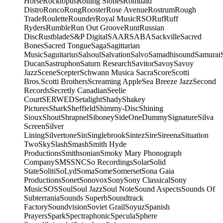
Horse
Rocktopus
Rolling Stones
Romuald
Distro
Ronco
Rong
Rooster
Rose Avenue
Rostrum
Rough
Trade
Roulette
Rounder
Royal Music
RSO
Ruf
Ruff
Ryders
Rumble
Run Out Groove
Runt
Russian
Disc
Rustblade
S&P Digital
SAAR
SABA
Sackville
Sacred
Bones
Sacred Tongue
Saga
Sagittarian
Music
Saguitarius
Salsoul
Salvation
Salvo
Samadhisound
Samurai
Ducan
Sastruphon
Saturn Research
Savitor
Savoy
Savoy
Jazz
Scene
Scepter
Schwann Musica Sacra
Score
Scotti
Bros.
Scotti Brothers
Screaming Apple
Sea Breeze Jazz
Second
Records
Secretly Canadian
Seelie
Court
SERWED
Setalight
Shady
Shakey
Pictures
Shark
Sheffield
Shimmy-Disc
Shining
Sioux
Shout
Shrapnel
Siboney
SideOneDummy
Signature
Silva
Screen
Silver
Lining
Silvertone
Sin
Singlebrook
Sintez
Sire
Sireena
Situation
Two
Sky
Slash
Smash
Smith Hyde
Productions
Smithsonian
Smoky Mary Phonograph
Company
SMS
SNC
So Recordings
Solar
Solid
State
Soliti
SoLyd
Soma
Some
Somerset
Sona Gaia
Productions
Sonet
Sonovox
Sony
Sony Classical
Sony
Music
SOS
Soul
Soul Jazz
Soul Note
Sound Aspects
Sounds Of
Subterrania
Sounds Superb
Soundtrack
Factory
Soundvision
Soviet Grail
Soyuz
Spanish
Prayers
Spark
Spectraphonic
Specula
Sphere