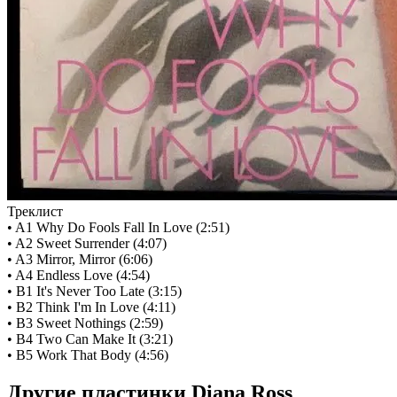
Треклист
• A1 Why Do Fools Fall In Love (2:51)
• A2 Sweet Surrender (4:07)
• A3 Mirror, Mirror (6:06)
• A4 Endless Love (4:54)
• B1 It's Never Too Late (3:15)
• B2 Think I'm In Love (4:11)
• B3 Sweet Nothings (2:59)
• B4 Two Can Make It (3:21)
• B5 Work That Body (4:56)
Другие пластинки Diana Ross