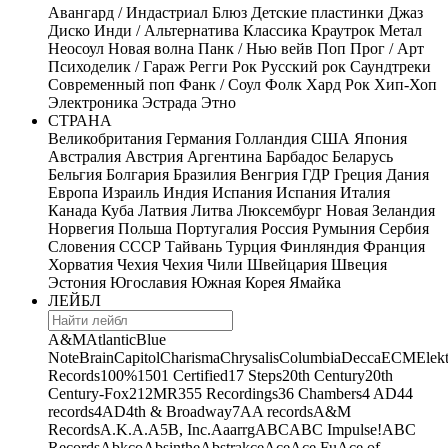
Авангард / Индастриал
Блюз
Детские пластинки
Джаз
Диско
Инди / Альтернатива
Классика
Краутрок
Метал
Неосоул
Новая волна
Панк / Нью вейв
Поп
Прог / Арт
Психоделик / Гараж
Регги
Рок
Русский рок
Саундтреки
Современный поп
Фанк / Соул
Фолк
Хард Рок
Хип-Хоп
Электроника
Эстрада
Этно
СТРАНА
Великобритания
Германия
Голландия
США
Япония
Австралия
Австрия
Аргентина
Барбадос
Беларусь
Бельгия
Болгария
Бразилия
Венгрия
ГДР
Греция
Дания
Европа
Израиль
Индия
Испания
Испания
Италия
Канада
Куба
Латвия
Литва
Люксембург
Новая Зеландия
Норвегия
Польша
Португалия
Россия
Румыния
Сербия
Словения
СССР
Тайвань
Турция
Финляндия
Франция
Хорватия
Чехия
Чехия
Чили
Швейцария
Швеция
Эстония
Югославия
Южная Корея
Ямайка
ЛЕЙБЛ
A&M
Atlantic
Blue
Note
Brain
Capitol
Charisma
Chrysalis
Columbia
Decca
ECM
Elek
Records
100%
1501 Certified
17 Steps
20th Century
20th
Century-Fox
21
2MR
355 Recordings
36 Chambers
4 AD
44
records
4AD
4th & Broadway
7A
A records
A&M
Records
A.K.A.
A5B, Inc.
Aaarrg
ABC
ABC Impulse!
ABC
Records
Abkco
Absinthe
Abstrakce
Ace
Ace Fu
Ace of