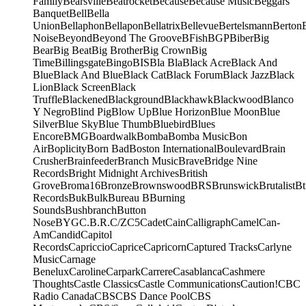
Family
Bearsville
Beatrocket
Because
Because Music
Beggars
Banquet
Bell
Bella
Union
Bellaphon
Bellapon
Bellatrix
Bellevue
Bertelsmann
Berton
Noise
Beyond
Beyond The Groove
BFish
BGP
Biber
Big
Bear
Big Beat
Big Brother
Big Crown
Big
Time
Billingsgate
Bingo
BIS
Bla Bla
Black Acre
Black And
Blue
Black And Blue
Black Cat
Black Forum
Black Jazz
Black
Lion
Black Screen
Black
Truffle
Blackened
Blackground
Blackhawk
Blackwood
Blanco
Y Negro
Blind Pig
Blow Up
Blue Horizon
Blue Moon
Blue
Silver
Blue Sky
Blue Thumb
Bluebird
Blues
Encore
BMG
Boardwalk
Bomba
Bomba Music
Bon
Air
Boplicity
Born Bad
Boston International
Boulevard
Brain
Crusher
Brainfeeder
Branch Music
Brave
Bridge Nine
Records
Bright Midnight Archives
British
Grove
Broma16
Bronze
Brownswood
BRS
Brunswick
Brutalist
Bt
Records
Buk
Bulk
Bureau B
Burning
Sounds
Bushbranch
Button
Nose
BYG
C.B.R.
C/Z
C5
Cadet
Cain
Calligraph
Camel
Can-
Am
Candid
Capitol
Records
Capriccio
Caprice
Capricorn
Captured Tracks
Carlyne
Music
Carnage
Benelux
Caroline
Carpark
Carrere
Casablanca
Cashmere
Thoughts
Castle Classics
Castle Communications
Caution!
CBC
Radio Canada
CBS
CBS Dance Pool
CBS