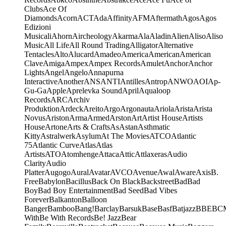
Clubs
Ace Of
Diamonds
Acorn
ACT
Ada
Affinity
AFM
Aftermath
Agos
Agos
Edizioni
Musicali
Ahorn
Aircheology
Akarma
Ala
Aladin
Alien
Aliso
Aliso
Music
All Life
All Round Trading
Alligator
Alternative
Tentacles
Alto
Alucard
Amadeo
America
American
American
Clave
Amiga
Ampex
Ampex Records
Amulet
Anchor
Anchor
Lights
Angel
Angelo
Annapurna
Interactive
Another
ANS
ANTI
Antilles
Antrop
ANWO
AOI
Ap-
Gu-Ga
Apple
Aprelevka Sound
April
Aqualoop
Records
ARC
Archiv
Produktion
Ardeck
Areito
Argo
Argonauta
Ariola
Arista
Arista
Novus
Ariston
Arma
Armed
Arston
Art
Artist House
Artists
House
Artone
Arts & Crafts
As
Astan
Asthmatic
Kitty
Astralwerk
Asylum
At The Movies
ATCO
Atlantic
75
Atlantic Curve
Atlas
Atlas
Artists
ATO
Atomhenge
Attaca
Attic
Attlaxeras
Audio
Clarity
Audio
Platter
Augogo
Aural
Avatar
AVCO
Avenue
Awal
Aware
Axis
B.
Free
Babylon
Bacillus
Back On Black
Backstreet
Bad
Bad
Boy
Bad Boy Entertainment
Bad Seed
Bad Vibes
Forever
Balkanton
Balloon
Banger
Bamboo
Bang!
Barclay
Barsuk
Base
Basf
Batjazz
BBE
BC
With
Be With Records
Be! Jazz
Bear