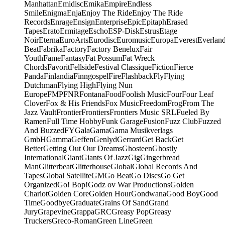
Manhattan
Emidisc
Emika
Empire
Endless
Smile
Enigma
Enja
Enjoy The Ride
Enjoy The Ride
Records
Enrage
Ensign
Enterprise
Epic
Epitaph
Erased
Tapes
Erato
Ermitage
Escho
ESP-Disk
Estrus
Etage
Noir
Eterna
EuroArts
Eurodisc
Euromusic
Europa
Everest
Everlan
Beat
Fabrika
Factory
Factory Benelux
Fair
Youth
Fame
Fantasy
Fat Possum
Fat Wreck
Chords
Favorit
Fellside
Festival Classique
Fiction
Fierce
Panda
Finlandia
Finngospel
Fire
Flashback
Fly
Flying
Dutchman
Flying High
Flying Nun
Europe
FMP
FNR
Fontana
Food
Foolish Music
Four
Four Leaf
Clover
Fox & His Friends
Fox Music
Freedom
Frog
From The
Jazz Vault
Frontier
Frontiers
Frontiers Music SRL
Fueled By
Ramen
Full Time Hobby
Funk Garage
Fusion
Fuzz Club
Fuzzed
And Buzzed
FY
Gala
Gama
Gama Musikverlags
GmbH
Gamma
Geffen
Genlyd
Gerrard
Get Back
Get
Better
Getting Out Our Dreams
Ghosteen
Ghostly
International
Giant
Giants Of Jazz
Gig
Gingerbread
Man
Glitterbeat
Glitterhouse
Global
Global Records And
Tapes
Global Satellite
GM
Go Beat
Go Discs
Go Get
Organized
Go! Bop!
Godz ov War Productions
Golden
Chariot
Golden Core
Golden Hour
Gondwana
Good Boy
Good
Time
Goodbye
Graduate
Grains Of Sand
Grand
Jury
Grapevine
Grappa
GRC
Greasy Pop
Greasy
Truckers
Greco-Roman
Green Line
Green