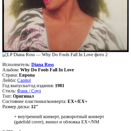
Исполнитель:
Diana Ross
Альбом:
Why Do Fools Fall In Love
Страна:
Европа
Лейбл:
Capitol
Год выпуска/год издания:
1981
Стиль:
Фанк / Соул
Тип:
Оригинал
Состояние пластинки/конверта:
EX+/EX+
Размер диска:
12"
+ внутренний конверт, разворотный конверт
(gatefold cover), винил и обложка EX+/NM