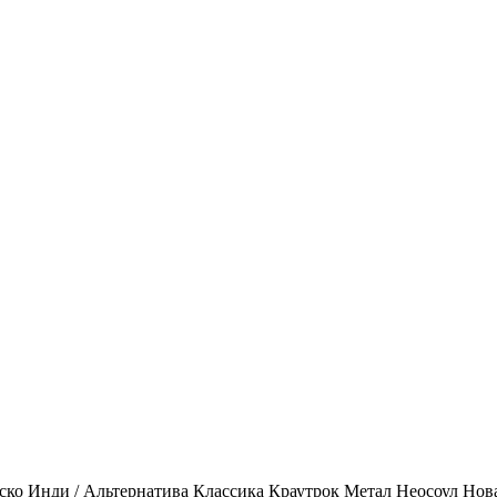
ско
Инди / Альтернатива
Классика
Краутрок
Метал
Неосоул
Нов