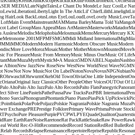
tz
Kranky
Krem
Krunk
Kscope
Kuckuck
KultFront
Kuroneko
L'Orchestra
ASER MEDIA
LateNightTales
Le Chant Du Monde
Le Jazz Cool
Le Nar
to
Lewis
Liberation
Liberty
Light In The Attic
Lil' Chief
Lilith
Limelight
Li
ng Hair
Look Back
Lotus
Lotus Eye
Lou
Loud
Love
Lovely Music
LoveTa
 Loft
Main Event
Mainstream
MAM
Mama Barley
Mama Told Ya
Mango
cot Label Group
Mass Appeal
Mass Art
Masters
Masterworks
Matador
Ma
a Auslese
Melodisc
Melophobia
Melosmusik
Memo
Mercury
Mercury KX
me
Metronome 2001
MFP
MFS
MGM
Midi
Midland International
Mig
Mila
J
MMi
MMO
Modern
Modern Harmonic
Modern Obscure Music
Modern
ndisc
More Love
Moroz
Mosaic
Mother Mother
Motown
Mounted
Move
ic For Pleasure
Music From Memory
Music Minus One
Music Of Life
M
tant
Mute
Muza
Myrrh
Mystic
M•A Music
n5MD
NABEL
Napalm
Nashbo
w Albion
New Jazz
New Rose
New West
New World
Next Wave
NGM
N
ot Now
Not Now Music
Not On Label
Noton
Nova
Novus
NPG
Nubian
Nu
R
Ohrwaschl
Ohrwurm
Okeh
Old Town
Olivia
One Little Independent
One
c
Oriana
Original Jazz Classics
Other People
Other Voices
OUT
Out Of L
Palo Alto
Palo Alto Jazz
Palo Alto Records
Palto Flats
Panegyric
Panora
fect Silver Line
Pastels
Pathe
Pausa
Paw Tracks
Pax
PBR International
Pen
hono Suecia
Phonogram
Phontastic
Piano Piano
Pias
Pick Up
Pickwick
Pi
c
Pointblank
Polar
Pole
Poljazz
Polskie Nagrania
Polskie Nagrania Muza
P
wer Exchange
PRE
Prestige Folklore
Primary Wave
Prisma
Private Stock
RT
Psycho
Pure Pleasure
Purple
PVC
PWL
PYE
Quade
Qualiton
Quartersti
id
Rare Earth
RareNoise
Raretone
Rat Pack
RattleSnake
Raw Power
Rawk
eal World
Rec-O-Hit
Recommended
Record Station
Red
Red Bullet
Red 
x
Relab Records
Relapse
Renaissance
Repertoire
Reprise
Republic
Resonan