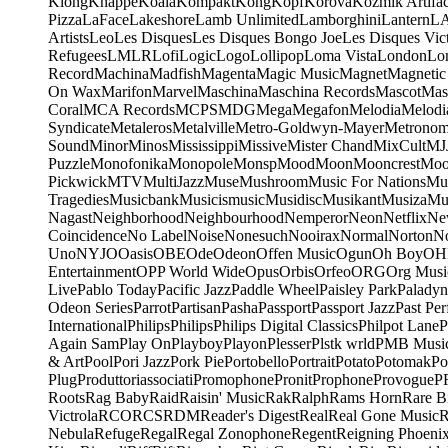
Klong
Knappe
Koala
Kompakt
Kong
Kopf
Korova
Kozmik Artifac
Pizza
LaFace
Lakeshore
Lamb Unlimited
Lamborghini
Lantern
L
Artists
Leo
Les Disques
Les Disques Bongo Joe
Les Disques Vic
Refugees
LMLR
Lofi
Logic
Logo
Lollipop
Loma Vista
London
Lo
Record
Machina
Madfish
Magenta
Magic Music
Magnet
Magnetic
On Wax
Marifon
Marvel
Maschina
Maschina Records
Mascot
Mas
Coral
MCA Records
MCPS
MDG
Mega
Megafon
Melodia
Melodi
Syndicate
Metaleros
Metalville
Metro-Goldwyn-Mayer
Metrono
Sound
Minor
Minos
Mississippi
Missive
Mister Chand
MixCult
MJ
Puzzle
Monofonika
Monopole
Monsp
Mood
Moon
Mooncrest
Moo
Pickwick
MTV
MultiJazz
Muse
Mushroom
Music For Nations
Mus
Tragedies
Musicbank
Musicismusic
Musidisc
Musikant
Musiza
Mu
Nagast
Neighborhood
Neighbourhood
Nemperor
Neon
Netflix
Ne
Coincidence
No Label
Noise
Nonesuch
Nooirax
Normal
Norton
N
Uno
NYJO
Oasis
OBE
Ode
Odeon
Offen Music
Ogun
Oh Boy
OH
Entertainment
OPP World Wide
Opus
Orbis
Orfeo
ORG
Org Musi
Live
Pablo Today
Pacific Jazz
Paddle Wheel
Paisley Park
Paladyn
Odeon Series
Parrot
Partisan
Pasha
Passport
Passport Jazz
Past Per
International
Philips
Philips
Philips Digital Classics
Philpot Lane
P
Again Sam
Play On
Playboy
Playon
Plesser
Plstk wrld
PMB Musi
& Art
Pool
Pori Jazz
Pork Pie
Portobello
Portrait
Potato
Potomak
Po
Plug
Produttoriassociati
Promophone
Pronit
Prophone
Provogue
P
Roots
Rag Baby
Raid
Raisin' Music
Rak
Ralph
Rams Horn
Rare B
Victrola
RCO
RCS
RDM
Reader's Digest
Real
Real Gone Music
R
Nebula
Refuge
Regal
Regal Zonophone
Regent
Reigning Phoeni