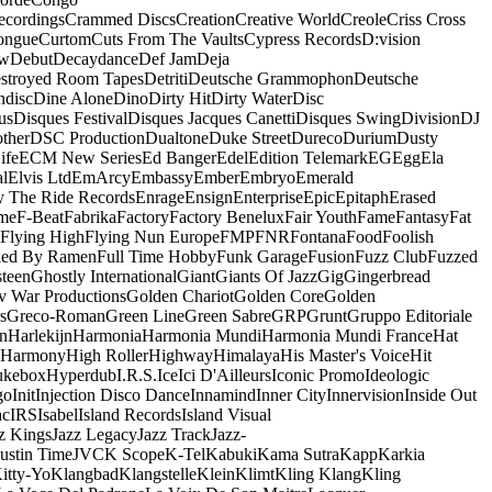
ecordings
Crammed Discs
Creation
Creative World
Creole
Criss Cross
ongue
Curtom
Cuts From The Vaults
Cypress Records
D:vision
ow
Debut
Decaydance
Def Jam
Deja
stroyed Room Tapes
Detriti
Deutsche Grammophon
Deutsche
ndisc
Dine Alone
Dino
Dirty Hit
Dirty Water
Disc
us
Disques Festival
Disques Jacques Canetti
Disques Swing
Division
DJ
ther
DSC Production
Dualtone
Duke Street
Dureco
Durium
Dusty
ife
ECM New Series
Ed Banger
Edel
Edition Telemark
EG
Egg
Ela
al
Elvis Ltd
EmArcy
Embassy
Ember
Embryo
Emerald
y The Ride Records
Enrage
Ensign
Enterprise
Epic
Epitaph
Erased
me
F-Beat
Fabrika
Factory
Factory Benelux
Fair Youth
Fame
Fantasy
Fat
Flying High
Flying Nun Europe
FMP
FNR
Fontana
Food
Foolish
led By Ramen
Full Time Hobby
Funk Garage
Fusion
Fuzz Club
Fuzzed
teen
Ghostly International
Giant
Giants Of Jazz
Gig
Gingerbread
v War Productions
Golden Chariot
Golden Core
Golden
s
Greco-Roman
Green Line
Green Sabre
GRP
Grunt
Gruppo Editoriale
n
Harlekijn
Harmonia
Harmonia Mundi
Harmonia Mundi France
Hat
 Harmony
High Roller
Highway
Himalaya
His Master's Voice
Hit
ukebox
Hyperdub
I.R.S.
Ice
Ici D'Ailleurs
Iconic Promo
Ideologic
go
Init
Injection Disco Dance
Innamind
Inner City
Innervision
Inside Out
ac
IRS
Isabel
Island Records
Island Visual
z Kings
Jazz Legacy
Jazz Track
Jazz-
Justin Time
JVC
K Scope
K-Tel
Kabuki
Kama Sutra
Kapp
Karkia
itty-Yo
Klangbad
Klangstelle
Klein
Klimt
Kling Klang
Kling