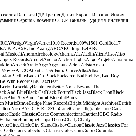
разилия
Венгрия
ГДР
Греция
Дания
Европа
Израиль
Индия
умыния
Сербия
Словения
СССР
Тайвань
Турция
Финляндия
e
RCA
Vertigo
Virgin
Warner
10
10 Records
100%
1501 Certified
17
ds
A.K.A.
A5B, Inc.
Aaarrg
ABC
ABC Impulse!
ABC
ni Musicali
Ahorn
Aircheology
Akarma
Ala
Aladin
Alien
Aliso
Aliso
mpex Records
Amulet
Anchor
Anchor Lights
Angel
Angelo
Annapurna
uktion
Ardeck
Areito
Argo
Argonauta
Ariola
Arista
Arista
 Movies
ATCO
Atlantic 75
Atlantic Curve
Atlas
Atlas
bylon
Bacillus
Back On Black
Backstreet
Bad
Bad Boy
Bad Boy
Be With Records
Be! Jazz
Bear
Berton
Beserkley
Bethlehem
Better Noise
Beyond The
ack And Blue
Black Cat
Black Forum
Black Jazz
Black Lion
Black
lver
Blue Sky
Blue Thumb
Bluebird
Blues
ch Music
Brave
Bridge Nine Records
Bright Midnight Archives
British
utton Nose
BYG
C.B.R.
C/Z
C5
Cadet
Cain
Calligraph
Camel
Can-
anca
Castle Classics
Castle Communications
Caution!
CBC Radio
E
ChaleurePhonique
Chapa Discos
Charly
Charly
nevox
Circa
Circle
City Slang
Cityboy
Clarion
Classic Jazz
Classics For
er
Collector's
Collector's Classics
Colosseum
Colpix
Columbia
orde
Congo