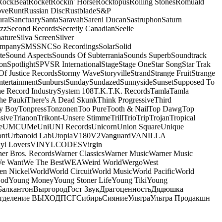
RockBeat
Rocket
Rockin' Horse
Rocktopus
Rolling Stones
Romuald
ove
Runt
Russian Disc
Rustblade
S&P
rai
Sanctuary
Santa
Saravah
Sareni Ducan
Sastruphon
Saturn
azz
Second Records
Secretly Canadian
Seelie
ature
Silva Screen
Silver
ompany
SMS
SNC
So Recordings
Solar
Solid
te
Sound Aspects
Sounds Of Subterrania
Sounds Superb
Soundtrack
on
Spotlight
SPV
SR International
Stage
Stage One
Star Song
Star Trak
Of Justice Records
Stormy Wave
Storyville
Strand
Strange Fruit
Strange
tertainment
Sunburst
Sunday
Sundazed
Sunnyside
Sunset
Supposed To
e Record Industry
System 108
T.K.
T.K. Records
Tamla
Tamla
he Pauki
There's A Dead Skunk
Think Progressive
Third
y Boy
Tonpress
Tonzonen
Too Pure
Tooth & Nail
Top Dawg
Top
sive
Trianon
Trikont-Unsere Stimme
Trill
Trio
Trip
Trojan
Tropical
e
UMC
UMe
Uni
UNI Records
Unicorn
Union Square
Unique
ont
Urbanoid Lab
Utopia
V180
V2
Vanguard
VANILLA
yl Lovers
VINYLCODES
Virgin
er Bros. Records
Warner Classics
Warner Music
Warner Music
We Want
We The Best
WEA
Weird World
Wergo
West
n Nickel
World
World Circuit
World Music
World Pacific
World
God
Young Money
Young Stoner Life
Young Tiki
Young
Балкантон
Выргород
Гост Звук
Драгоценность
Дядюшка
тделение ВЫХОД
ПСГ
Сибирь
Сияние
Ультра
Ультра Продакшн