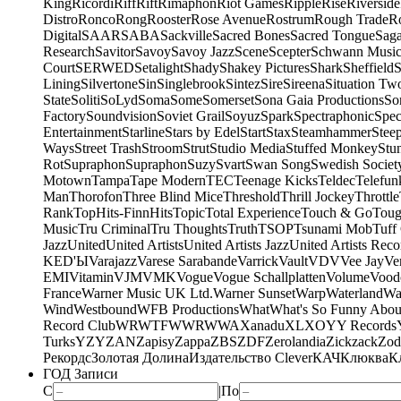
King
Ricordi
Riff
Rift
Rimaphon
Riot Games
Ripple
Rise
Riverside
Distro
Ronco
Rong
Rooster
Rose Avenue
Rostrum
Rough Trade
Ro
Digital
SAAR
SABA
Sackville
Sacred Bones
Sacred Tongue
Sag
Research
Savitor
Savoy
Savoy Jazz
Scene
Scepter
Schwann Music
Court
SERWED
Setalight
Shady
Shakey Pictures
Shark
Sheffield
S
Lining
Silvertone
Sin
Singlebrook
Sintez
Sire
Sireena
Situation Tw
State
Soliti
SoLyd
Soma
Some
Somerset
Sona Gaia Productions
So
Factory
Soundvision
Soviet Grail
Soyuz
Spark
Spectraphonic
Spec
Entertainment
Starline
Stars by Edel
Start
Stax
Steamhammer
Stee
Ways
Street Trash
Stroom
Strut
Studio Media
Stuffed Monkey
Stu
Rot
Supraphon
Supraphon
Suzy
Svart
Swan Song
Swedish Society
Motown
Tampa
Tape Modern
TEC
Teenage Kicks
Teldec
Telefun
Man
Thorofon
Three Blind Mice
Threshold
Thrill Jockey
Throttle
Rank
TopHits-FinnHits
Topic
Total Experience
Touch & Go
Toug
Music
Tru Criminal
Tru Thoughts
Truth
TSOP
Tsunami Mob
Tuff
Jazz
United
United Artists
United Artists Jazz
United Artists Reco
KED'Ы
Varajazz
Varese Sarabande
Varrick
Vault
VDV
Vee Jay
Ven
EMI
Vitamin
VJM
VMK
Vogue
Vogue Schallplatten
Volume
Vood
France
Warner Music UK Ltd.
Warner Sunset
Warp
Waterland
Wa
Wind
Westbound
WFB Productions
What
What's So Funny Abou
Record Club
WRWTFWWR
WWA
Xanadu
XL
XO
Y
Y Records
Turks
YZY
ZAN
Zapisy
Zappa
ZBS
ZDF
Zerolandia
Zickzack
Zod
Рекордс
Золотая Долина
Издательство Clever
КАЧ
Клюква
К
ГОД Записи
С
|
По