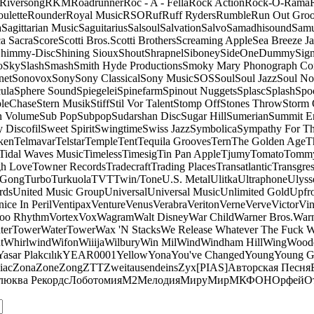
Riversong
RKM
Roadrunner
Roc - A - Fella
Rock Action
Rock-O-Rama
ulette
Rounder
Royal Music
RSO
Ruf
Ruff Ryders
Rumble
Run Out Gro
a
Sagittarian Music
Saguitarius
Salsoul
Salvation
Salvo
Samadhisound
Samu
a Sacra
Score
Scotti Bros.
Scotti Brothers
Screaming Apple
Sea Breeze J
himmy-Disc
Shining Sioux
Shout
Shrapnel
Siboney
SideOneDummy
Sign
o
Sky
Slash
Smash
Smith Hyde Productions
Smoky Mary Phonograph C
net
Sonovox
Sony
Sony Classical
Sony Music
SOS
Soul
Soul Jazz
Soul No
ula
Sphere Sound
Spiegelei
Spinefarm
Spinout Nuggets
Splasc
Splash
Spo
pleChase
Stern Musik
Stiff
Stil Vor Talent
Stomp Off
Stones Throw
Storm 
n Volume
Sub Pop
Subpop
Sudarshan Disc
Sugar Hill
Sumerian
Summit En
 Discofil
Sweet Spirit
Swingtime
Swiss Jazz
Symbolica
Sympathy For Th
ken
Telmavar
Telstar
Temple
Tent
Tequila Grooves
Tern
The Golden Age
T
Tidal Waves Music
Timeless
Timesig
Tin Pan Apple
Tjumy
Tomato
Tomm
h Love
Towner Records
Tradecraft
Trading Places
Transatlantic
Transgres
 Gong
Turbo
Turkuola
TVT
Twin/Tone
U.S. Metal
Ulitka
Ultraphone
Ulyss
rds
United Music Group
Universal
Universal Music
Unlimited Gold
Upfr
ice In Peril
Ventipax
Venture
Venus
Verabra
Veriton
Verne
Verve
Victor
Vin
oo Rhythm
Vortex
Vox
Wagram
Walt Disney
War Child
Warner Bros.
Warn
terTower
WaterTower
Wax 'N Stacks
We Release Whatever The Fuck 
t
Whirlwind
Wifon
Wiiija
Wilbury
Win Mil
Wind
Windham Hill
Wing
Woode
Yasar Plakcılık
YEAR0001
Yellow
Yona
You've Changed
Young
Young 
iac
Zona
Zone
Zong
ZTT
Zweitausendeins
Zyx
[PIAS]
Авторская Песня
люква Рекордс
Лоботомия
М2
Мелодия
МируМир
МКФОН
Орфей
О