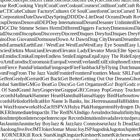
our Red
Cooking Vinyl
Coral
Core
Coskun
Cosmex
Cotillion
Craft
Craft R
ar
CTI
Cube
Culture Factory
Cultures Of Soul
Cuneiform
Curcio
Cursed T
 Corporation
Date
Dawn
DaySpring
DDD
De-Lite
Dead Oceans
Death R
oup
Demos
Denovali
DEP
Dep International
Deram
Desaster Unlimited
De
DGC
Die Stimme Seines Herrn
Different
Diggers Factory
Dimensions
Di
al
Discom
Discophon
Discovery
Discreet
Disques Dreyfus
Disques Dreyf
ino
Don Giovanni
Dormouse
Down At Dawn
Drag City
Dream
Dreambro
nds
Earmark
Earth
East / West
East West
EastWest
Easy Eye Sound
Easy L
ncies
Elektra Musician
Elevator
Elevator Lady
Elevator Music
Elite Speci
an
Emidisc
Emika
Empire
Endless Smile
Enigma
Enja
Enjoy The Ride
Enjo
roArts
Eurodisc
Euromusic
Europa
Everest
Everland
Exil
Exilophone
Extre
ion
Fierce Panda
Finlandia
Finngospel
Fire
Flashback
Fly
Flying Dutchman
dom
Frog
From The Jazz Vault
Frontier
Frontiers
Frontiers Music SRL
Fue
Geffen
Genlyd
Gerrard
Get Back
Get Better
Getting Out Our Dreams
Ghos
obal Satellite
GM
Go Beat
Go Discs
Go Get Organized
Go! Bop!
Godz o
s Of Sand
Grand Jury
Grapevine
Grappa
GRC
Greasy Pop
Greasy Trucker
Records
Hallmark
Hammer Heart
Hannibal
Hansa
Happy Bird
Harbourtow
cords
Heliodor
Hellcat
Her Name Is Banks, Inc.
Herrensauna
Hid
Hidden
t Wax
Houseworks
HoZac
HSPVA
Hulya Plak
Hungaroton
Hydrogen D
MKER
Immediate
Impact
In The Red
INA
Indigo Aera
Indochina
Infinity
In
tion
Interphon
Interscope
Interscope Records
Intuition
Invada
Invictus
Ipec
Jas
Jasmin
Jasmine
Jay Boy
Jazz & Jazz
Jazz Connoisseur
Jazz Is Dead
Jaz
Jiaolong
Jive
Jive
JMT
Joker
Jomar Music
Joy
JSP
Jugodisk
Jugoton
Jupiter
a KORNER
Kill Rock Stars
King
Kingsize
Kirshner
Kismet
Kitchenware
K