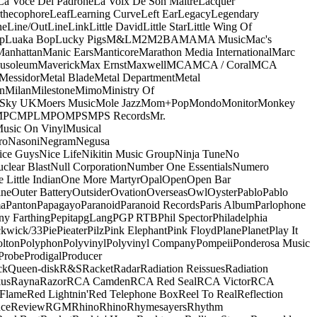
La Voce Del Padrone
La Voix De Son Maitre
Lacquer
thecophore
Leaf
Learning Curve
Left Ear
Legacy
Legendary
ne
Line/OutLine
Link
Little David
Little Star
Little Wing Of
p
Luaka Bop
Lucky Pigs
M&L
M2
M2BA
MA
MA Music
Mac's
Manhattan
Manic Ears
Manticore
Marathon Media International
Marc
usoleum
Maverick
Max Ernst
Maxwell
MCA
MCA / Coral
MCA
Messidor
Metal Blade
Metal Department
Metal
n
Milan
Milestone
Mimo
Ministry Of
 Sky UK
Moers Music
Mole Jazz
Mom+Pop
Mondo
Monitor
Monkey
MPC
MPL
MPO
MPS
MPS Records
Mr.
usic On Vinyl
Musical
ro
Nasoni
Negram
Negusa
ice Guys
Nice Life
Nikitin Music Group
Ninja Tune
No
clear Blast
Null Corporation
Number One Essentials
Numero
 Little Indian
One More Martyr
Opal
Open
Open Bar
ine
Outer Battery
Outsider
Ovation
Overseas
Owl
Oyster
Pablo
Pablo
ma
Panton
Papagayo
Paranoid
Paranoid Records
Paris Album
Parlophone
ny Farthing
Pepita
pgLang
PGP RTB
Phil Spector
Philadelphia
ckwick/33
Pie
Pieater
Pilz
Pink Elephant
Pink Floyd
Plane
Planet
Play It
olton
Polyphon
Polyvinyl
Polyvinyl Company
Pompeii
Ponderosa Music
Probe
Prodigal
Producer
ck
Queen-disk
R&S
Racket
Radar
Radiation Reissues
Radiation
us
Rayna
Razor
RCA Camden
RCA Red Seal
RCA Victor
RCA
Flame
Red Lightnin'
Red Telephone Box
Reel To Real
Reflection
ce
Review
RGM
Rhino
Rhino
Rhymesayers
Rhythm