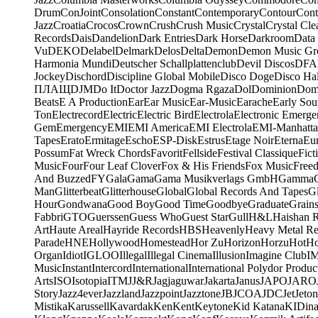
Drum
ConJoint
Consolation
Constant
Contemporary
Contour
Cont
Jazz
Croatia
Crocos
Crown
Crush
Crush Music
Crystal
Crystal Cle
Records
Dais
Dandelion
Dark Entries
Dark Horse
Darkroom
Data
Vu
DEKO
Delabel
Delmark
Delos
Delta
Demon
Demon Music Gr
Harmonia Mundi
Deutscher Schallplattenclub
Devil Discos
DFA
Jockey
Dischord
Discipline Global Mobile
Disco Doge
Disco Hal
ПЛАЩ
DJM
Do It
Doctor Jazz
Dogma Rgaza
Dol
Dominion
Dom
Beats
E A Production
Ear
Ear Music
Ear-Music
Earache
Early Sou
Ton
Electrecord
Electric
Electric Bird
Electrola
Electronic Emerge
Gem
Emergency
EMI
EMI America
EMI Electrola
EMI-Manhatt
Tapes
Erato
Ermitage
Escho
ESP-Disk
Estrus
Etage Noir
Eterna
Eu
Possum
Fat Wreck Chords
Favorit
Fellside
Festival Classique
Fict
Music
Four
Four Leaf Clover
Fox & His Friends
Fox Music
Free
And Buzzed
FY
Gala
Gama
Gama Musikverlags GmbH
Gamma
Man
Glitterbeat
Glitterhouse
Global
Global Records And Tapes
Gl
Hour
Gondwana
Good Boy
Good Time
Goodbye
Graduate
Grain
Fabbri
GTO
Guerssen
Guess Who
Guest Star
Gull
H&L
Haishan 
Art
Haute Areal
Hayride Records
HBS
Heavenly
Heavy Metal Re
Parade
HNE
Hollywood
Homestead
Hor Zu
Horizon
Horzu
Hot
Ho
Organ
Idiot
IGLOO
Illegal
Illegal Cinema
Illusion
Imagine Club
I
Music
Instant
Intercord
International
International Polydor Produc
Arts
ISO
Isotopia
ITM
J
J&R
Jagjaguwar
Jakarta
Janus
JAPO
JARO
Story
Jazz4ever
Jazzland
Jazzpoint
Jazztone
JB
JCOA
JDC
Jet
Jeton
Mistika
Karussell
Kavardak
Ken
Kent
Keytone
Kid Katana
KIDin