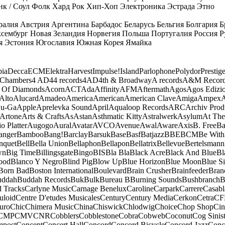
к / Соул
Фолк
Хард Рок
Хип-Хоп
Электроника
Эстрада
Этно
ралия
Австрия
Аргентина
Барбадос
Беларусь
Бельгия
Болгария
Б
сембург
Новая Зеландия
Норвегия
Польша
Португалия
Россия
Р
я
Эстония
Югославия
Южная Корея
Ямайка
ia
Decca
ECM
Elektra
Harvest
Impulse!
Island
Parlophone
Polydor
Prestig
 Chambers
4 AD
44 records
4AD
4th & Broadway
A records
A&M Recor
 Of Diamonds
Acorn
ACT
Ada
Affinity
AFM
Aftermath
Agos
Agos Edizio
Alto
Alucard
Amadeo
America
American
American Clave
Amiga
Ampex
A
u-Ga
Apple
Aprelevka Sound
April
Aqualoop Records
ARC
Archiv Prod
Artone
Arts & Crafts
As
Astan
Asthmatic Kitty
Astralwerk
Asylum
At The
o Platter
Augogo
Aural
Avatar
AVCO
Avenue
Awal
Aware
Axis
B. Free
Ba
anger
Bamboo
Bang!
Barclay
Barsuk
Base
Basf
Batjazz
BBE
BCM
Be With
nquet
Bell
Bella Union
Bellaphon
Bellapon
Bellatrix
Bellevue
Bertelsmann
wn
Big Time
Billingsgate
Bingo
BIS
Bla Bla
Black Acre
Black And Blue
Bl
ood
Blanco Y Negro
Blind Pig
Blow Up
Blue Horizon
Blue Moon
Blue Si
Born Bad
Boston International
Boulevard
Brain Crusher
Brainfeeder
Bran
uddah
Buddah Records
Buk
Bulk
Bureau B
Burning Sounds
Bushbranch
B
d Tracks
Carlyne Music
Carnage Benelux
Caroline
Carpark
Carrere
Casabl
uloid
Centre D'etudes Musicales
Century
Century Media
Cerkon
Cetra
CF
uro
Chic
Chimera Music
China
Chiswick
Chlodwig
Choice
Chop Shop
Ci
CMP
CMV
CNR
Cobblers
Cobblestone
Cobra
Cobweb
Coconut
Cog Sinist
post
Concept
Concert Hall
Concord
Concord Bicycle
Concord Jazz
Conc