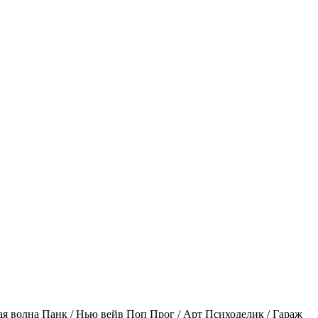
ая волна
Панк / Нью вейв
Поп
Прог / Арт
Психоделик / Гараж