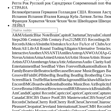
Регги
Рок
Русский рок
Саундтреки
Современный поп
Фан
СТРАНА
Великобритания
Германия
Голландия
США
Япония
Авст
Испания
Испания
Италия
Канада
Куба
Латвия
Литва
Люк
Франция
Хорватия
Чехия
Чехия
Чили
Швейцария
Швеци
ЛЕЙБЛ
A&M
Atlantic
Blue Note
Brain
Capitol
Charisma
Chrysalis
Columb
Steps
20th Century
20th Century-Fox
21
2MR
355 Recordings
36
Records
Abkco
Absinthe
Abstrakce
Ace
Ace Fu
Ace of Clubs
Ace
Music
All Life
All Round Trading
Alligator
Alternative Tentacles
Interactive
Another
ANS
ANTI
Antilles
Antrop
ANWO
AOI
Ap-G
Novus
Ariston
Arma
Armed
Arston
Art
Artist House
Artists House
Artists
ATO
Atomhenge
Attaca
Attic
Attlaxeras
Audio Clarity
Audi
Entertainment
Bad Seed
Bad Vibes Forever
Balkanton
Balloon B
Family
Bearsville
Beatrocket
Because
Because Music
Beggars Ba
Groove
BFish
BGP
Biber
Big Bear
Big Beat
Big Brother
Big Cro
Screen
Black Truffle
Blackened
Blackground
Blackhawk
Blackw
Encore
BMG
Boardwalk
Bomba
Bomba Music
Bon Air
Boplicity
Grove
Broma16
Bronze
Brownswood
BRS
Brunswick
Brutalist
B
Am
Candid
Capitol Records
Capriccio
Caprice
Capricorn
Capture
Canada
CBS
CBS Dance Pool
CBS Masterworks
CBS/Sony
Cell
Records
Chelsea
Cherry Red
Cherry Red
Chess
Chevron
Chiarosc
Pleasure
Cleopatra
Cleveland International
Closer
CMH Records
Jazz
Columbia Masterworks
Columbia Odyssey
Commodore
Com