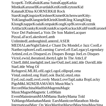
Scope
K-Tel
Kabuki
Kama Sutra
Kapp
Karkia
Mistika
Karussell
Kavardak
Ken
Kent
Keytone
Kid
Katana
KIDina KORNER
Kill Rock
Stars
King
Kingsize
Kirshner
Kismet
Kitchenware
Kitty-
Yo
Klangbad
Klangstelle
Klein
Klimt
Kling Klang
Kling
Klong
Knappe
Koala
Kompakt
Kong
Kopf
Korova
Kozmik
Artifactz
Kranky
Krem
Krunk
Kscope
Kuckuck
KultFront
Kurone
Voce Del Padrone
La Voix De Son Maitre
Lacquer
Pizza
LaFace
Lakeshore
Lamb
Unlimited
Lamborghini
Lantern
LASER
MEDIA
LateNightTales
Le Chant Du Monde
Le Jazz Cool
Le
Narthecophore
Leaf
Learning Curve
Left Ear
Legacy
Legendary
Artists
Leo
Les Disques
Les Disques Bongo Joe
Les Disques
Victo
Lewis
Liberation
Liberty
Light In The Attic
Lil'
Chief
Lilith
Limelight
Line
Line/OutLine
Link
Little David
Little
Star
Little Wing Of
Refugees
LMLR
Lofi
Logic
Logo
Lollipop
Loma
Vista
London
Long Hair
Look Back
Lotus
Lotus
Eye
Lou
Loud
Love
Lovely Music
LoveTap
Luaka Bop
Lucky
Pigs
M&L
M2
M2BA
MA
MA Music
Mac's
Record
Machina
Madfish
Magenta
Magic
Music
Magnet
Magnetic Loft
Main
Event
Mainstream
MAM
Mama Barley
Mama Told
Ya
Mango
Manhattan
Manic Ears
Manticore
Marathon Media
International
Marc On Wax
Marifon
Marvel
Maschina
Maschina