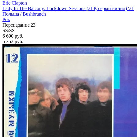
Eric Clapton
Lady In The Balcony: Lockdown Sessions (2LP, серый винил) '21
Польша /
Bushbranch
Рок
Переиздание'23
SS/SS
6 690 руб.
5 352
руб.