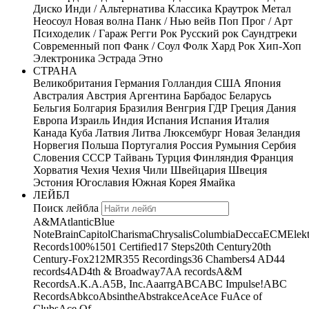
Диско
Инди / Альтернатива
Классика
Краутрок
Метал
Неосоул
Новая волна
Панк / Нью вейв
Поп
Прог / Арт
Психоделик / Гараж
Регги
Рок
Русский рок
Саундтреки
Современный поп
Фанк / Соул
Фолк
Хард Рок
Хип-Хоп
Электроника
Эстрада
Этно
СТРАНА
Великобритания
Германия
Голландия
США
Япония
Австралия
Австрия
Аргентина
Барбадос
Беларусь
Бельгия
Болгария
Бразилия
Венгрия
ГДР
Греция
Дания
Европа
Израиль
Индия
Испания
Испания
Италия
Канада
Куба
Латвия
Литва
Люксембург
Новая Зеландия
Норвегия
Польша
Португалия
Россия
Румыния
Сербия
Словения
СССР
Тайвань
Турция
Финляндия
Франция
Хорватия
Чехия
Чехия
Чили
Швейцария
Швеция
Эстония
Югославия
Южная Корея
Ямайка
ЛЕЙБЛ
Поиск лейбла
A&M
Atlantic
Blue
Note
Brain
Capitol
Charisma
Chrysalis
Columbia
Decca
ECM
Elek
Records
100%
1501 Certified
17 Steps
20th Century
20th
Century-Fox
21
2MR
355 Recordings
36 Chambers
4 AD
44
records
4AD
4th & Broadway
7A
A records
A&M
Records
A.K.A.
A5B, Inc.
Aaarrg
ABC
ABC Impulse!
ABC
Records
Abkco
Absinthe
Abstrakce
Ace
Ace Fu
Ace of
Clubs
Ace Of