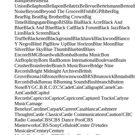
Banquet
Bell
Bella
Union
Bellaphon
Bellapon
Bellatrix
Bellevue
Bertelsmann
Berton
Noise
Beyond
Beyond The Groove
BFish
BGP
Biber
Big
Bear
Big Beat
Big Brother
Big Crown
Big
Time
Billingsgate
Bingo
BIS
Bla Bla
Black Acre
Black And
Blue
Black And Blue
Black Cat
Black Forum
Black Jazz
Black
Lion
Black Screen
Black
Truffle
Blackened
Blackground
Blackhawk
Blackwood
Blanco
Y Negro
Blind Pig
Blow Up
Blue Horizon
Blue Moon
Blue
Silver
Blue Sky
Blue Thumb
Bluebird
Blues
Encore
BMG
Boardwalk
Bomba
Bomba Music
Bon
Air
Boplicity
Born Bad
Boston International
Boulevard
Brain
Crusher
Brainfeeder
Branch Music
Brave
Bridge Nine
Records
Bright Midnight Archives
British
Grove
Broma16
Bronze
Brownswood
BRS
Brunswick
Brutalist
Bt
Records
Buk
Bureau B
Burning Sounds
Bushbranch
Button
Nose
BYG
C.B.R.
C/Z
C5
Cadet
Cain
Calligraph
Camel
Can-
Am
Candid
Capitol
Records
Capriccio
Caprice
Capricorn
Captured Tracks
Carlyne
Music
Carnage
Benelux
Caroline
Carpark
Carrere
Casablanca
Cashmere
Thoughts
Castle Classics
Castle Communications
Caution!
CBC
Radio Canada
CBS
CBS Dance Pool
CBS
Masterworks
CBS/Sony
Celluloid
Centre D'etudes
Musicales
Century
Century