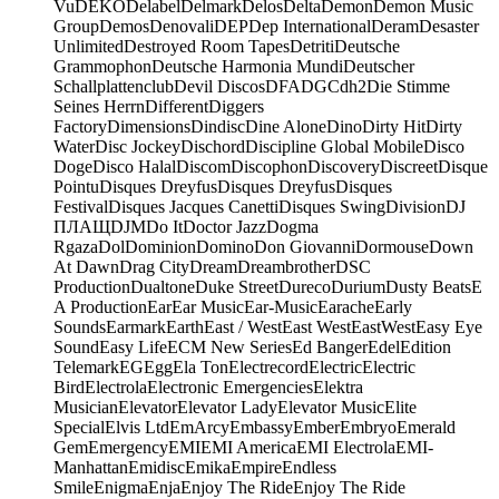
Vu
DEKO
Delabel
Delmark
Delos
Delta
Demon
Demon Music
Group
Demos
Denovali
DEP
Dep International
Deram
Desaster
Unlimited
Destroyed Room Tapes
Detriti
Deutsche
Grammophon
Deutsche Harmonia Mundi
Deutscher
Schallplattenclub
Devil Discos
DFA
DGC
dh2
Die Stimme
Seines Herrn
Different
Diggers
Factory
Dimensions
Dindisc
Dine Alone
Dino
Dirty Hit
Dirty
Water
Disc Jockey
Dischord
Discipline Global Mobile
Disco
Doge
Disco Halal
Discom
Discophon
Discovery
Discreet
Disque
Pointu
Disques Dreyfus
Disques Dreyfus
Disques
Festival
Disques Jacques Canetti
Disques Swing
Division
DJ
ПЛАЩ
DJM
Do It
Doctor Jazz
Dogma
Rgaza
Dol
Dominion
Domino
Don Giovanni
Dormouse
Down
At Dawn
Drag City
Dream
Dreambrother
DSC
Production
Dualtone
Duke Street
Dureco
Durium
Dusty Beats
E
A Production
Ear
Ear Music
Ear-Music
Earache
Early
Sounds
Earmark
Earth
East / West
East West
EastWest
Easy Eye
Sound
Easy Life
ECM New Series
Ed Banger
Edel
Edition
Telemark
EG
Egg
Ela Ton
Electrecord
Electric
Electric
Bird
Electrola
Electronic Emergencies
Elektra
Musician
Elevator
Elevator Lady
Elevator Music
Elite
Special
Elvis Ltd
EmArcy
Embassy
Ember
Embryo
Emerald
Gem
Emergency
EMI
EMI America
EMI Electrola
EMI-
Manhattan
Emidisc
Emika
Empire
Endless
Smile
Enigma
Enja
Enjoy The Ride
Enjoy The Ride