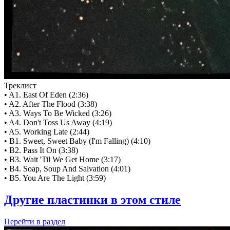
Треклист
• A1. East Of Eden (2:36)
• A2. After The Flood (3:38)
• A3. Ways To Be Wicked (3:26)
• A4. Don't Toss Us Away (4:19)
• A5. Working Late (2:44)
• B1. Sweet, Sweet Baby (I'm Falling) (4:10)
• B2. Pass It On (3:38)
• B3. Wait 'Til We Get Home (3:17)
• B4. Soap, Soup And Salvation (4:01)
• B5. You Are The Light (3:59)
Другие пластинки в этом стиле
Перейти
в раздел