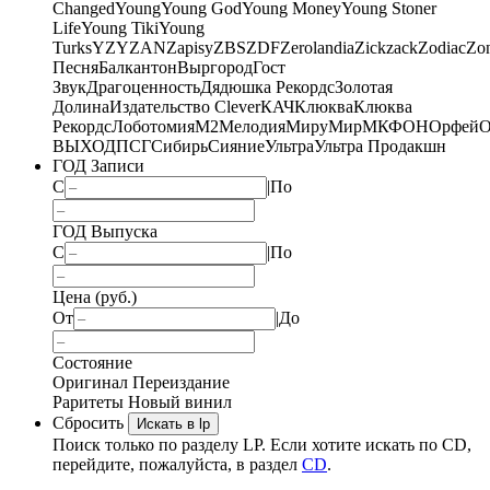
Changed
Young
Young God
Young Money
Young Stoner
Life
Young Tiki
Young
Turks
YZY
ZAN
Zapisy
ZBS
ZDF
Zerolandia
Zickzack
Zodiac
Zo
Песня
Балкантон
Выргород
Гост
Звук
Драгоценность
Дядюшка Рекордс
Золотая
Долина
Издательство Clever
КАЧ
Клюква
Клюква
Рекордс
Лоботомия
М2
Мелодия
МируМир
МКФОН
Орфей
О
ВЫХОД
ПСГ
Сибирь
Сияние
Ультра
Ультра Продакшн
ГОД Записи
С
|
По
ГОД Выпуска
С
|
По
Цена (руб.)
От
|
До
Состояние
Оригинал
Переиздание
Раритеты
Новый винил
Сбросить
Искать в lp
Поиск только по разделу LP. Если хотите искать по CD,
перейдите, пожалуйста, в раздел
CD
.