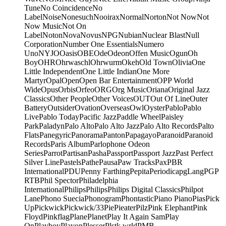
Tune
No Coincidence
No
Label
Noise
Nonesuch
Nooirax
Normal
Norton
Not Now
Not
Now Music
Not On
Label
Noton
Nova
Novus
NPG
Nubian
Nuclear Blast
Null
Corporation
Number One Essentials
Numero
Uno
NYJO
Oasis
OBE
Ode
Odeon
Offen Music
Ogun
Oh
Boy
OHR
Ohrwaschl
Ohrwurm
Okeh
Old Town
Olivia
One
Little Independent
One Little Indian
One More
Martyr
Opal
Open
Open Bar Entertainment
OPP World
Wide
Opus
Orbis
Orfeo
ORG
Org Music
Oriana
Original Jazz
Classics
Other People
Other Voices
OUT
Out Of Line
Outer
Battery
Outsider
Ovation
Overseas
Owl
Oyster
Pablo
Pablo
Live
Pablo Today
Pacific Jazz
Paddle Wheel
Paisley
Park
Paladyn
Palo Alto
Palo Alto Jazz
Palo Alto Records
Palto
Flats
Panegyric
Panorama
Panton
Papagayo
Paranoid
Paranoid
Records
Paris Album
Parlophone Odeon
Series
Parrot
Partisan
Pasha
Passport
Passport Jazz
Past Perfect
Silver Line
Pastels
Pathe
Pausa
Paw Tracks
Pax
PBR
International
PDU
Penny Farthing
Pepita
Periodica
pgLang
PGP
RTB
Phil Spector
Philadelphia
International
Philips
Philips
Philips Digital Classics
Philpot
Lane
Phono Suecia
Phonogram
Phontastic
Piano Piano
Pias
Pick
Up
Pickwick
Pickwick/33
Pie
Pieater
Pilz
Pink Elephant
Pink
Floyd
Pinkflag
Plane
Planet
Play It Again Sam
Play
On
Playboy
Playon
Plesser
Plstk wrld
PMB