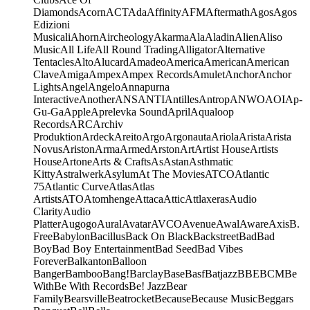
Diamonds
Acorn
ACT
Ada
Affinity
AFM
Aftermath
Agos
Agos
Edizioni
Musicali
Ahorn
Aircheology
Akarma
Ala
Aladin
Alien
Aliso
Music
All Life
All Round Trading
Alligator
Alternative
Tentacles
Alto
Alucard
Amadeo
America
American
American
Clave
Amiga
Ampex
Ampex Records
Amulet
Anchor
Anchor
Lights
Angel
Angelo
Annapurna
Interactive
Another
ANS
ANTI
Antilles
Antrop
ANWO
AOI
Ap-
Gu-Ga
Apple
Aprelevka Sound
April
Aqualoop
Records
ARC
Archiv
Produktion
Ardeck
Areito
Argo
Argonauta
Ariola
Arista
Arista
Novus
Ariston
Arma
Armed
Arston
Art
Artist House
Artists
House
Artone
Arts & Crafts
As
Astan
Asthmatic
Kitty
Astralwerk
Asylum
At The Movies
ATCO
Atlantic
75
Atlantic Curve
Atlas
Atlas
Artists
ATO
Atomhenge
Attaca
Attic
Attlaxeras
Audio
Clarity
Audio
Platter
Augogo
Aural
Avatar
AVCO
Avenue
Awal
Aware
Axis
B.
Free
Babylon
Bacillus
Back On Black
Backstreet
Bad
Bad
Boy
Bad Boy Entertainment
Bad Seed
Bad Vibes
Forever
Balkanton
Balloon
Banger
Bamboo
Bang!
Barclay
Base
Basf
Batjazz
BBE
BCM
Be
With
Be With Records
Be! Jazz
Bear
Family
Bearsville
Beatrocket
Because
Because Music
Beggars