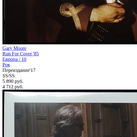
Gary Moore
Run For Cover '85
Европа /
10
Рок
Переиздание'17
SS/SS
5 890 руб.
4 712
руб.