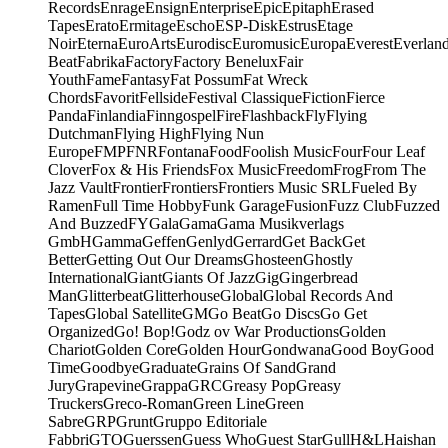
Records
Enrage
Ensign
Enterprise
Epic
Epitaph
Erased
Tapes
Erato
Ermitage
Escho
ESP-Disk
Estrus
Etage
Noir
Eterna
EuroArts
Eurodisc
Euromusic
Europa
Everest
Everlan
Beat
Fabrika
Factory
Factory Benelux
Fair
Youth
Fame
Fantasy
Fat Possum
Fat Wreck
Chords
Favorit
Fellside
Festival Classique
Fiction
Fierce
Panda
Finlandia
Finngospel
Fire
Flashback
Fly
Flying
Dutchman
Flying High
Flying Nun
Europe
FMP
FNR
Fontana
Food
Foolish Music
Four
Four Leaf
Clover
Fox & His Friends
Fox Music
Freedom
Frog
From The
Jazz Vault
Frontier
Frontiers
Frontiers Music SRL
Fueled By
Ramen
Full Time Hobby
Funk Garage
Fusion
Fuzz Club
Fuzzed
And Buzzed
FY
Gala
Gama
Gama Musikverlags
GmbH
Gamma
Geffen
Genlyd
Gerrard
Get Back
Get
Better
Getting Out Our Dreams
Ghosteen
Ghostly
International
Giant
Giants Of Jazz
Gig
Gingerbread
Man
Glitterbeat
Glitterhouse
Global
Global Records And
Tapes
Global Satellite
GM
Go Beat
Go Discs
Go Get
Organized
Go! Bop!
Godz ov War Productions
Golden
Chariot
Golden Core
Golden Hour
Gondwana
Good Boy
Good
Time
Goodbye
Graduate
Grains Of Sand
Grand
Jury
Grapevine
Grappa
GRC
Greasy Pop
Greasy
Truckers
Greco-Roman
Green Line
Green
Sabre
GRP
Grunt
Gruppo Editoriale
Fabbri
GTO
Guerssen
Guess Who
Guest Star
Gull
H&L
Haishan