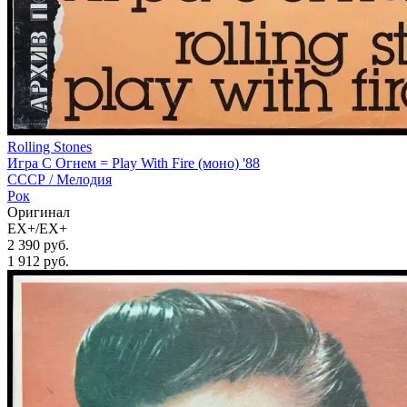
Rolling Stones
Игра С Огнем = Play With Fire (моно) '88
СССР /
Мелодия
Рок
Оригинал
EX+/EX+
2 390 руб.
1 912
руб.