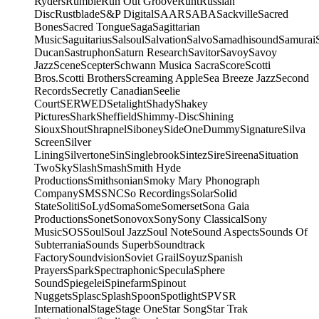
Ryders
Rumble
Run Out Groove
Runt
Russian
Disc
Rustblade
S&P Digital
SAAR
SABA
Sackville
Sacred
Bones
Sacred Tongue
Saga
Sagittarian
Music
Saguitarius
Salsoul
Salvation
Salvo
Samadhisound
Samurai
Ducan
Sastruphon
Saturn Research
Savitor
Savoy
Savoy
Jazz
Scene
Scepter
Schwann Musica Sacra
Score
Scotti
Bros.
Scotti Brothers
Screaming Apple
Sea Breeze Jazz
Second
Records
Secretly Canadian
Seelie
Court
SERWED
Setalight
Shady
Shakey
Pictures
Shark
Sheffield
Shimmy-Disc
Shining
Sioux
Shout
Shrapnel
Siboney
SideOneDummy
Signature
Silva
Screen
Silver
Lining
Silvertone
Sin
Singlebrook
Sintez
Sire
Sireena
Situation
Two
Sky
Slash
Smash
Smith Hyde
Productions
Smithsonian
Smoky Mary Phonograph
Company
SMS
SNC
So Recordings
Solar
Solid
State
Soliti
SoLyd
Soma
Some
Somerset
Sona Gaia
Productions
Sonet
Sonovox
Sony
Sony Classical
Sony
Music
SOS
Soul
Soul Jazz
Soul Note
Sound Aspects
Sounds Of
Subterrania
Sounds Superb
Soundtrack
Factory
Soundvision
Soviet Grail
Soyuz
Spanish
Prayers
Spark
Spectraphonic
Specula
Sphere
Sound
Spiegelei
Spinefarm
Spinout
Nuggets
Splasc
Splash
Spoon
Spotlight
SPV
SR
International
Stage
Stage One
Star Song
Star Trak