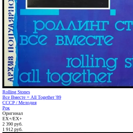
Rolling Stones
Все Вместе = All Together '89
СССР /
Мелодия
Рок
Оригинал
EX+/EX+
2 390 руб.
1 912
руб.