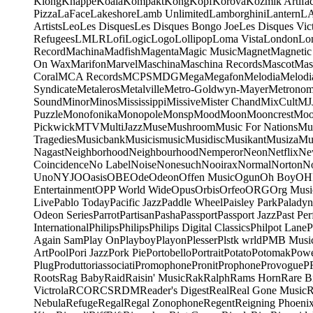
Klong
Knappe
Koala
Kompakt
Kong
Kopf
Korova
Kozmik Artifac
Pizza
LaFace
Lakeshore
Lamb Unlimited
Lamborghini
Lantern
L
Artists
Leo
Les Disques
Les Disques Bongo Joe
Les Disques Vic
Refugees
LMLR
Lofi
Logic
Logo
Lollipop
Loma Vista
London
Lo
Record
Machina
Madfish
Magenta
Magic Music
Magnet
Magnetic
On Wax
Marifon
Marvel
Maschina
Maschina Records
Mascot
Mas
Coral
MCA Records
MCPS
MDG
Mega
Megafon
Melodia
Melodi
Syndicate
Metaleros
Metalville
Metro-Goldwyn-Mayer
Metrono
Sound
Minor
Minos
Mississippi
Missive
Mister Chand
MixCult
MJ
Puzzle
Monofonika
Monopole
Monsp
Mood
Moon
Mooncrest
Moo
Pickwick
MTV
MultiJazz
Muse
Mushroom
Music For Nations
Mus
Tragedies
Musicbank
Musicismusic
Musidisc
Musikant
Musiza
Mu
Nagast
Neighborhood
Neighbourhood
Nemperor
Neon
Netflix
Ne
Coincidence
No Label
Noise
Nonesuch
Nooirax
Normal
Norton
N
Uno
NYJO
Oasis
OBE
Ode
Odeon
Offen Music
Ogun
Oh Boy
OH
Entertainment
OPP World Wide
Opus
Orbis
Orfeo
ORG
Org Musi
Live
Pablo Today
Pacific Jazz
Paddle Wheel
Paisley Park
Paladyn
Odeon Series
Parrot
Partisan
Pasha
Passport
Passport Jazz
Past Per
International
Philips
Philips
Philips Digital Classics
Philpot Lane
P
Again Sam
Play On
Playboy
Playon
Plesser
Plstk wrld
PMB Musi
Art
Pool
Pori Jazz
Pork Pie
Portobello
Portrait
Potato
Potomak
Powe
Plug
Produttoriassociati
Promophone
Pronit
Prophone
Provogue
P
Roots
Rag Baby
Raid
Raisin' Music
Rak
Ralph
Rams Horn
Rare B
Victrola
RCO
RCS
RDM
Reader's Digest
Real
Real Gone Music
R
Nebula
Refuge
Regal
Regal Zonophone
Regent
Reigning Phoeni