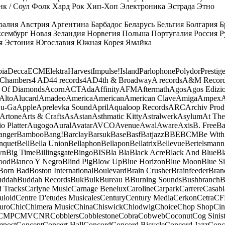
к / Соул
Фолк
Хард Рок
Хип-Хоп
Электроника
Эстрада
Этно
ралия
Австрия
Аргентина
Барбадос
Беларусь
Бельгия
Болгария
Б
сембург
Новая Зеландия
Норвегия
Польша
Португалия
Россия
Р
я
Эстония
Югославия
Южная Корея
Ямайка
ia
Decca
ECM
Elektra
Harvest
Impulse!
Island
Parlophone
Polydor
Prestig
 Chambers
4 AD
44 records
4AD
4th & Broadway
A records
A&M Recor
 Of Diamonds
Acorn
ACT
Ada
Affinity
AFM
Aftermath
Agos
Agos Edizio
Alto
Alucard
Amadeo
America
American
American Clave
Amiga
Ampex
A
u-Ga
Apple
Aprelevka Sound
April
Aqualoop Records
ARC
Archiv Prod
Artone
Arts & Crafts
As
Astan
Asthmatic Kitty
Astralwerk
Asylum
At The
o Platter
Augogo
Aural
Avatar
AVCO
Avenue
Awal
Aware
Axis
B. Free
Ba
anger
Bamboo
Bang!
Barclay
Barsuk
Base
Basf
Batjazz
BBE
BCM
Be With
nquet
Bell
Bella Union
Bellaphon
Bellapon
Bellatrix
Bellevue
Bertelsmann
wn
Big Time
Billingsgate
Bingo
BIS
Bla Bla
Black Acre
Black And Blue
Bl
ood
Blanco Y Negro
Blind Pig
Blow Up
Blue Horizon
Blue Moon
Blue Si
Born Bad
Boston International
Boulevard
Brain Crusher
Brainfeeder
Bran
uddah
Buddah Records
Buk
Bulk
Bureau B
Burning Sounds
Bushbranch
B
d Tracks
Carlyne Music
Carnage Benelux
Caroline
Carpark
Carrere
Casabl
uloid
Centre D'etudes Musicales
Century
Century Media
Cerkon
Cetra
CF
uro
Chic
Chimera Music
China
Chiswick
Chlodwig
Choice
Chop Shop
Ci
CMP
CMV
CNR
Cobblers
Cobblestone
Cobra
Cobweb
Coconut
Cog Sinist
post
Concept
Concert Hall
Concord
Concord Bicycle
Concord Jazz
Conc