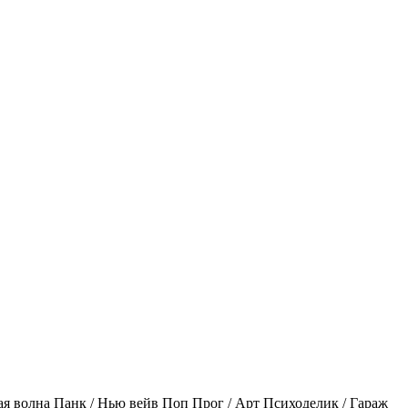
ая волна
Панк / Нью вейв
Поп
Прог / Арт
Психоделик / Гараж