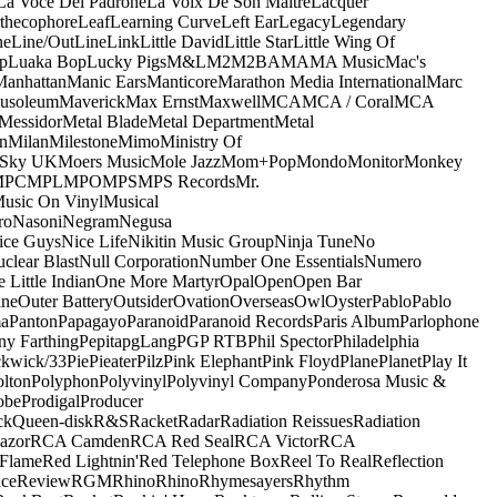
La Voce Del Padrone
La Voix De Son Maitre
Lacquer
thecophore
Leaf
Learning Curve
Left Ear
Legacy
Legendary
ne
Line/OutLine
Link
Little David
Little Star
Little Wing Of
p
Luaka Bop
Lucky Pigs
M&L
M2
M2BA
MA
MA Music
Mac's
Manhattan
Manic Ears
Manticore
Marathon Media International
Marc
usoleum
Maverick
Max Ernst
Maxwell
MCA
MCA / Coral
MCA
Messidor
Metal Blade
Metal Department
Metal
n
Milan
Milestone
Mimo
Ministry Of
 Sky UK
Moers Music
Mole Jazz
Mom+Pop
Mondo
Monitor
Monkey
MPC
MPL
MPO
MPS
MPS Records
Mr.
usic On Vinyl
Musical
ro
Nasoni
Negram
Negusa
ice Guys
Nice Life
Nikitin Music Group
Ninja Tune
No
clear Blast
Null Corporation
Number One Essentials
Numero
 Little Indian
One More Martyr
Opal
Open
Open Bar
ine
Outer Battery
Outsider
Ovation
Overseas
Owl
Oyster
Pablo
Pablo
ma
Panton
Papagayo
Paranoid
Paranoid Records
Paris Album
Parlophone
ny Farthing
Pepita
pgLang
PGP RTB
Phil Spector
Philadelphia
ckwick/33
Pie
Pieater
Pilz
Pink Elephant
Pink Floyd
Plane
Planet
Play It
olton
Polyphon
Polyvinyl
Polyvinyl Company
Ponderosa Music &
obe
Prodigal
Producer
ck
Queen-disk
R&S
Racket
Radar
Radiation Reissues
Radiation
azor
RCA Camden
RCA Red Seal
RCA Victor
RCA
Flame
Red Lightnin'
Red Telephone Box
Reel To Real
Reflection
ce
Review
RGM
Rhino
Rhino
Rhymesayers
Rhythm