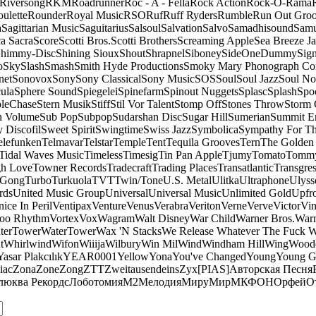
Riversong
RKM
Roadrunner
Roc - A - Fella
Rock Action
Rock-O-Rama
ulette
Rounder
Royal Music
RSO
Ruf
Ruff Ryders
Rumble
Run Out Gro
a
Sagittarian Music
Saguitarius
Salsoul
Salvation
Salvo
Samadhisound
Samu
a Sacra
Score
Scotti Bros.
Scotti Brothers
Screaming Apple
Sea Breeze J
himmy-Disc
Shining Sioux
Shout
Shrapnel
Siboney
SideOneDummy
Sign
o
Sky
Slash
Smash
Smith Hyde Productions
Smoky Mary Phonograph C
net
Sonovox
Sony
Sony Classical
Sony Music
SOS
Soul
Soul Jazz
Soul No
ula
Sphere Sound
Spiegelei
Spinefarm
Spinout Nuggets
Splasc
Splash
Spo
pleChase
Stern Musik
Stiff
Stil Vor Talent
Stomp Off
Stones Throw
Storm 
n Volume
Sub Pop
Subpop
Sudarshan Disc
Sugar Hill
Sumerian
Summit En
 Discofil
Sweet Spirit
Swingtime
Swiss Jazz
Symbolica
Sympathy For Th
elefunken
Telmavar
Telstar
Temple
Tent
Tequila Grooves
Tern
The Golden
Tidal Waves Music
Timeless
Timesig
Tin Pan Apple
Tjumy
Tomato
Tomm
h Love
Towner Records
Tradecraft
Trading Places
Transatlantic
Transgres
 Gong
Turbo
Turkuola
TVT
Twin/Tone
U.S. Metal
Ulitka
Ultraphone
Ulyss
rds
United Music Group
Universal
Universal Music
Unlimited Gold
Upfr
ice In Peril
Ventipax
Venture
Venus
Verabra
Veriton
Verne
Verve
Victor
Vin
oo Rhythm
Vortex
Vox
Wagram
Walt Disney
War Child
Warner Bros.
Warn
terTower
WaterTower
Wax 'N Stacks
We Release Whatever The Fuck 
t
Whirlwind
Wifon
Wiiija
Wilbury
Win Mil
Wind
Windham Hill
Wing
Woode
Yasar Plakcılık
YEAR0001
Yellow
Yona
You've Changed
Young
Young 
iac
Zona
Zone
Zong
ZTT
Zweitausendeins
Zyx
[PIAS]
Авторская Песня
люква Рекордс
Лоботомия
М2
Мелодия
МируМир
МКФОН
Орфей
О