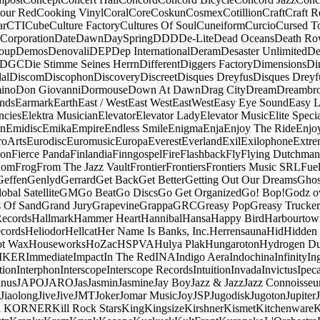
our Red
Cooking Vinyl
Coral
Core
Coskun
Cosmex
Cotillion
Craft
Craft R
ar
CTI
Cube
Culture Factory
Cultures Of Soul
Cuneiform
Curcio
Cursed T
 Corporation
Date
Dawn
DaySpring
DDD
De-Lite
Dead Oceans
Death R
oup
Demos
Denovali
DEP
Dep International
Deram
Desaster Unlimited
De
DGC
Die Stimme Seines Herrn
Different
Diggers Factory
Dimensions
Di
al
Discom
Discophon
Discovery
Discreet
Disques Dreyfus
Disques Dreyf
ino
Don Giovanni
Dormouse
Down At Dawn
Drag City
Dream
Dreambro
nds
Earmark
Earth
East / West
East West
EastWest
Easy Eye Sound
Easy L
ncies
Elektra Musician
Elevator
Elevator Lady
Elevator Music
Elite Speci
an
Emidisc
Emika
Empire
Endless Smile
Enigma
Enja
Enjoy The Ride
Enjo
roArts
Eurodisc
Euromusic
Europa
Everest
Everland
Exil
Exilophone
Extre
ion
Fierce Panda
Finlandia
Finngospel
Fire
Flashback
Fly
Flying Dutchman
dom
Frog
From The Jazz Vault
Frontier
Frontiers
Frontiers Music SRL
Fue
Geffen
Genlyd
Gerrard
Get Back
Get Better
Getting Out Our Dreams
Ghos
obal Satellite
GM
Go Beat
Go Discs
Go Get Organized
Go! Bop!
Godz o
s Of Sand
Grand Jury
Grapevine
Grappa
GRC
Greasy Pop
Greasy Trucker
Records
Hallmark
Hammer Heart
Hannibal
Hansa
Happy Bird
Harbourtow
cords
Heliodor
Hellcat
Her Name Is Banks, Inc.
Herrensauna
Hid
Hidden
t Wax
Houseworks
HoZac
HSPVA
Hulya Plak
Hungaroton
Hydrogen D
MKER
Immediate
Impact
In The Red
INA
Indigo Aera
Indochina
Infinity
In
tion
Interphon
Interscope
Interscope Records
Intuition
Invada
Invictus
Ipec
anus
JAPO
JARO
Jas
Jasmin
Jasmine
Jay Boy
Jazz & Jazz
Jazz Connoisseu
Jiaolong
Jive
Jive
JMT
Joker
Jomar Music
Joy
JSP
Jugodisk
Jugoton
Jupiter
a KORNER
Kill Rock Stars
King
Kingsize
Kirshner
Kismet
Kitchenware
K