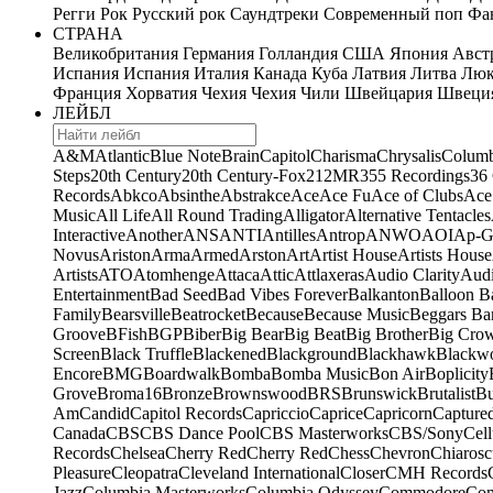
Регги
Рок
Русский рок
Саундтреки
Современный поп
Фан
СТРАНА
Великобритания
Германия
Голландия
США
Япония
Авст
Испания
Испания
Италия
Канада
Куба
Латвия
Литва
Люк
Франция
Хорватия
Чехия
Чехия
Чили
Швейцария
Швеци
ЛЕЙБЛ
A&M
Atlantic
Blue Note
Brain
Capitol
Charisma
Chrysalis
Columb
Steps
20th Century
20th Century-Fox
21
2MR
355 Recordings
36
Records
Abkco
Absinthe
Abstrakce
Ace
Ace Fu
Ace of Clubs
Ace
Music
All Life
All Round Trading
Alligator
Alternative Tentacles
Interactive
Another
ANS
ANTI
Antilles
Antrop
ANWO
AOI
Ap-G
Novus
Ariston
Arma
Armed
Arston
Art
Artist House
Artists House
Artists
ATO
Atomhenge
Attaca
Attic
Attlaxeras
Audio Clarity
Audi
Entertainment
Bad Seed
Bad Vibes Forever
Balkanton
Balloon B
Family
Bearsville
Beatrocket
Because
Because Music
Beggars Ba
Groove
BFish
BGP
Biber
Big Bear
Big Beat
Big Brother
Big Cro
Screen
Black Truffle
Blackened
Blackground
Blackhawk
Blackw
Encore
BMG
Boardwalk
Bomba
Bomba Music
Bon Air
Boplicity
Grove
Broma16
Bronze
Brownswood
BRS
Brunswick
Brutalist
B
Am
Candid
Capitol Records
Capriccio
Caprice
Capricorn
Capture
Canada
CBS
CBS Dance Pool
CBS Masterworks
CBS/Sony
Cell
Records
Chelsea
Cherry Red
Cherry Red
Chess
Chevron
Chiarosc
Pleasure
Cleopatra
Cleveland International
Closer
CMH Records
Jazz
Columbia Masterworks
Columbia Odyssey
Commodore
Com