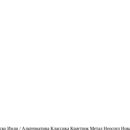
ско
Инди / Альтернатива
Классика
Краутрок
Метал
Неосоул
Нов