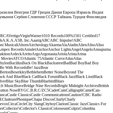
разилия
Венгрия
ГДР
Греция
Дания
Европа
Израиль
Индия
умыния
Сербия
Словения
СССР
Тайвань
Турция
Финляндия
e
RCA
Vertigo
Virgin
Warner
10
10 Records
100%
1501 Certified
17
ds
A.K.A.
A5B, Inc.
Aaarrg
ABC
ABC Impulse!
ABC
ni Musicali
Ahorn
Aircheology
Akarma
Ala
Aladin
Alien
Aliso
Aliso
mpex Records
Amulet
Anchor
Anchor Lights
Angel
Angelo
Annapurna
uktion
Ardeck
Areito
Argo
Argonauta
Ariola
Arista
Arista
 Movies
ATCO
Atlantic 75
Atlantic Curve
Atlas
Atlas
bylon
Bacillus
Back On Black
Backstreet
Bad
Bad Boy
Bad Boy
Be With Records
Be! Jazz
Bear
Berton
Beserkley
Bethlehem
Better Noise
Beyond The
ack And Blue
Black Cat
Black Forum
Black Jazz
Black Lion
Black
lver
Blue Sky
Blue Thumb
Bluebird
Blues
ch Music
Brave
Bridge Nine Records
Bright Midnight Archives
British
utton Nose
BYG
C.B.R.
C/Z
C5
Cadet
Cain
Calligraph
Camel
Can-
anca
Castle Classics
Castle Communications
Caution!
CBC Radio
E
ChaleurePhonique
Chapa Discos
Charly
Charly
nevox
Circa
Circle
City Slang
Cityboy
Clarion
Classic Jazz
Classics For
er
Collector's
Collector's Classics
Colosseum
Colpix
Columbia
orde
Congo