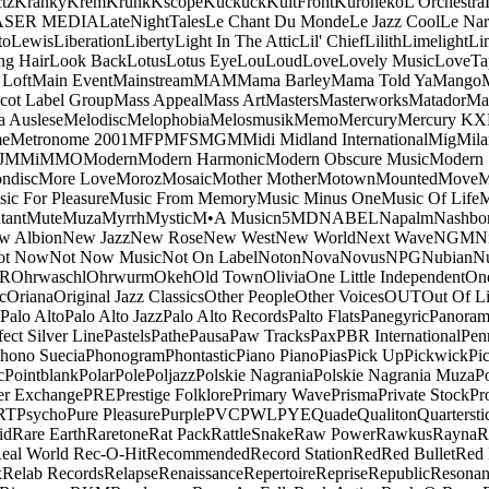
tz
Kranky
Krem
Krunk
Kscope
Kuckuck
KultFront
Kuroneko
L'Orchestra
ASER MEDIA
LateNightTales
Le Chant Du Monde
Le Jazz Cool
Le Nar
to
Lewis
Liberation
Liberty
Light In The Attic
Lil' Chief
Lilith
Limelight
Li
ng Hair
Look Back
Lotus
Lotus Eye
Lou
Loud
Love
Lovely Music
LoveTa
 Loft
Main Event
Mainstream
MAM
Mama Barley
Mama Told Ya
Mango
cot Label Group
Mass Appeal
Mass Art
Masters
Masterworks
Matador
Ma
a Auslese
Melodisc
Melophobia
Melosmusik
Memo
Mercury
Mercury KX
me
Metronome 2001
MFP
MFS
MGM
Midi
Midland International
Mig
Mila
J
MMi
MMO
Modern
Modern Harmonic
Modern Obscure Music
Modern
ndisc
More Love
Moroz
Mosaic
Mother Mother
Motown
Mounted
Move
ic For Pleasure
Music From Memory
Music Minus One
Music Of Life
M
tant
Mute
Muza
Myrrh
Mystic
M•A Music
n5MD
NABEL
Napalm
Nashbo
w Albion
New Jazz
New Rose
New West
New World
Next Wave
NGM
N
ot Now
Not Now Music
Not On Label
Noton
Nova
Novus
NPG
Nubian
Nu
R
Ohrwaschl
Ohrwurm
Okeh
Old Town
Olivia
One Little Independent
One
c
Oriana
Original Jazz Classics
Other People
Other Voices
OUT
Out Of L
Palo Alto
Palo Alto Jazz
Palo Alto Records
Palto Flats
Panegyric
Panora
fect Silver Line
Pastels
Pathe
Pausa
Paw Tracks
Pax
PBR International
Pen
hono Suecia
Phonogram
Phontastic
Piano Piano
Pias
Pick Up
Pickwick
Pi
c
Pointblank
Polar
Pole
Poljazz
Polskie Nagrania
Polskie Nagrania Muza
P
r Exchange
PRE
Prestige Folklore
Primary Wave
Prisma
Private Stock
Pr
RT
Psycho
Pure Pleasure
Purple
PVC
PWL
PYE
Quade
Qualiton
Quartersti
id
Rare Earth
Raretone
Rat Pack
RattleSnake
Raw Power
Rawkus
Rayna
R
eal World
Rec-O-Hit
Recommended
Record Station
Red
Red Bullet
Red 
x
Relab Records
Relapse
Renaissance
Repertoire
Reprise
Republic
Resonan