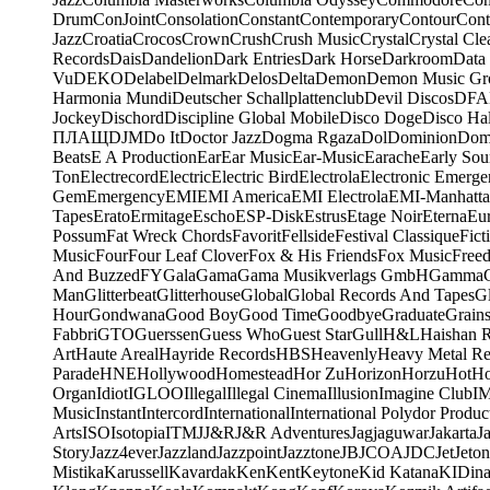
Drum
ConJoint
Consolation
Constant
Contemporary
Contour
Cont
Jazz
Croatia
Crocos
Crown
Crush
Crush Music
Crystal
Crystal Cle
Records
Dais
Dandelion
Dark Entries
Dark Horse
Darkroom
Data
Vu
DEKO
Delabel
Delmark
Delos
Delta
Demon
Demon Music Gr
Harmonia Mundi
Deutscher Schallplattenclub
Devil Discos
DFA
Jockey
Dischord
Discipline Global Mobile
Disco Doge
Disco Hal
ПЛАЩ
DJM
Do It
Doctor Jazz
Dogma Rgaza
Dol
Dominion
Dom
Beats
E A Production
Ear
Ear Music
Ear-Music
Earache
Early Sou
Ton
Electrecord
Electric
Electric Bird
Electrola
Electronic Emerge
Gem
Emergency
EMI
EMI America
EMI Electrola
EMI-Manhatt
Tapes
Erato
Ermitage
Escho
ESP-Disk
Estrus
Etage Noir
Eterna
Eu
Possum
Fat Wreck Chords
Favorit
Fellside
Festival Classique
Fict
Music
Four
Four Leaf Clover
Fox & His Friends
Fox Music
Free
And Buzzed
FY
Gala
Gama
Gama Musikverlags GmbH
Gamma
Man
Glitterbeat
Glitterhouse
Global
Global Records And Tapes
Gl
Hour
Gondwana
Good Boy
Good Time
Goodbye
Graduate
Grain
Fabbri
GTO
Guerssen
Guess Who
Guest Star
Gull
H&L
Haishan 
Art
Haute Areal
Hayride Records
HBS
Heavenly
Heavy Metal Re
Parade
HNE
Hollywood
Homestead
Hor Zu
Horizon
Horzu
Hot
Ho
Organ
Idiot
IGLOO
Illegal
Illegal Cinema
Illusion
Imagine Club
I
Music
Instant
Intercord
International
International Polydor Produc
Arts
ISO
Isotopia
ITM
J
J&R
J&R Adventures
Jagjaguwar
Jakarta
J
Story
Jazz4ever
Jazzland
Jazzpoint
Jazztone
JB
JCOA
JDC
Jet
Jeton
Mistika
Karussell
Kavardak
Ken
Kent
Keytone
Kid Katana
KIDin