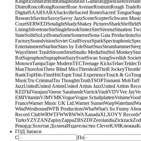
King
Ricordi
Riff
Rift
Rimaphon
Riot Games
Ripple
Rise
Riverside
Distro
Ronco
Rong
Rooster
Rose Avenue
Rostrum
Rough Trade
Ro
Digital
SAAR
SABA
Sackville
Sacred Bones
Sacred Tongue
Sag
Research
Savitor
Savoy
Savoy Jazz
Scene
Scepter
Schwann Music
Court
SERWED
Setalight
Shady
Shakey Pictures
Shark
Sheffield
S
Lining
Silvertone
Sin
Singlebrook
Sintez
Sire
Sireena
Situation Tw
State
Soliti
SoLyd
Soma
Some
Somerset
Sona Gaia Productions
So
Factory
Soundvision
Soviet Grail
Soyuz
Spark
Spectraphonic
Spec
Entertainment
Starline
Stars by Edel
Start
Stax
Steamhammer
Stee
Ways
Street Trash
Stroom
Strut
Studio Media
Stuffed Monkey
Stu
Rot
Supraphon
Supraphon
Suzy
Svart
Swan Song
Swedish Society
Motown
Tampa
Tape Modern
TEC
Teenage Kicks
Telarc
Teldec
T
Man
Thorofon
Three Blind Mice
Threshold
Thrill Jockey
Throttle
Rank
TopHits-FinnHits
Topic
Total Experience
Touch & Go
Toug
Music
Tru Criminal
Tru Thoughts
Truth
TSOP
Tsunami Mob
Tuff
Jazz
United
United Artists
United Artists Jazz
United Artists Reco
KED'Ы
Varajazz
Varese Sarabande
Varrick
Vault
VDV
Vee Jay
Ven
EMI
Vitamin
VJM
VMK
Vogue
Vogue Schallplatten
Volume
Vood
France
Warner Music UK Ltd.
Warner Sunset
Warp
Waterland
Wa
Wind
Westbound
WFB Productions
What
What's So Funny Abou
Record Club
WRWTFWWR
WWA
Xanadu
XL
XO
Y
Y Records
Turks
YZY
ZAN
Zapisy
Zappa
ZBS
ZDF
Zerolandia
Zickzack
Zod
Рекордс
Золотая Долина
Издательство Clever
КАЧ
Клюква
К
ГОД Записи
С
|
По