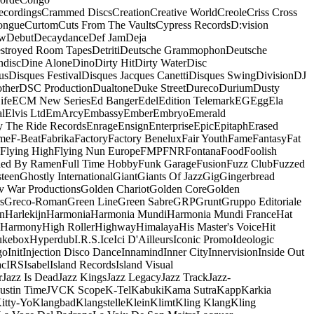
ecordings
Crammed Discs
Creation
Creative World
Creole
Criss Cross
ongue
Curtom
Cuts From The Vaults
Cypress Records
D:vision
ow
Debut
Decaydance
Def Jam
Deja
stroyed Room Tapes
Detriti
Deutsche Grammophon
Deutsche
ndisc
Dine Alone
Dino
Dirty Hit
Dirty Water
Disc
us
Disques Festival
Disques Jacques Canetti
Disques Swing
Division
DJ
ther
DSC Production
Dualtone
Duke Street
Dureco
Durium
Dusty
ife
ECM New Series
Ed Banger
Edel
Edition Telemark
EG
Egg
Ela
al
Elvis Ltd
EmArcy
Embassy
Ember
Embryo
Emerald
y The Ride Records
Enrage
Ensign
Enterprise
Epic
Epitaph
Erased
me
F-Beat
Fabrika
Factory
Factory Benelux
Fair Youth
Fame
Fantasy
Fat
Flying High
Flying Nun Europe
FMP
FNR
Fontana
Food
Foolish
led By Ramen
Full Time Hobby
Funk Garage
Fusion
Fuzz Club
Fuzzed
teen
Ghostly International
Giant
Giants Of Jazz
Gig
Gingerbread
v War Productions
Golden Chariot
Golden Core
Golden
s
Greco-Roman
Green Line
Green Sabre
GRP
Grunt
Gruppo Editoriale
n
Harlekijn
Harmonia
Harmonia Mundi
Harmonia Mundi France
Hat
 Harmony
High Roller
Highway
Himalaya
His Master's Voice
Hit
ukebox
Hyperdub
I.R.S.
Ice
Ici D'Ailleurs
Iconic Promo
Ideologic
go
Init
Injection Disco Dance
Innamind
Inner City
Innervision
Inside Out
ac
IRS
Isabel
Island Records
Island Visual
r
Jazz Is Dead
Jazz Kings
Jazz Legacy
Jazz Track
Jazz-
Justin Time
JVC
K Scope
K-Tel
Kabuki
Kama Sutra
Kapp
Karkia
itty-Yo
Klangbad
Klangstelle
Klein
Klimt
Kling Klang
Kling