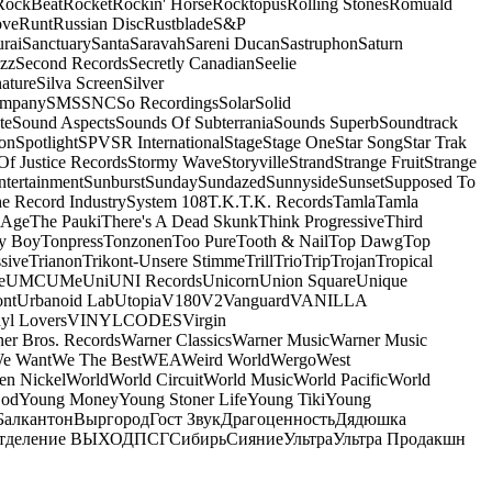
RockBeat
Rocket
Rockin' Horse
Rocktopus
Rolling Stones
Romuald
ove
Runt
Russian Disc
Rustblade
S&P
rai
Sanctuary
Santa
Saravah
Sareni Ducan
Sastruphon
Saturn
azz
Second Records
Secretly Canadian
Seelie
ature
Silva Screen
Silver
ompany
SMS
SNC
So Recordings
Solar
Solid
te
Sound Aspects
Sounds Of Subterrania
Sounds Superb
Soundtrack
on
Spotlight
SPV
SR International
Stage
Stage One
Star Song
Star Trak
Of Justice Records
Stormy Wave
Storyville
Strand
Strange Fruit
Strange
tertainment
Sunburst
Sunday
Sundazed
Sunnyside
Sunset
Supposed To
e Record Industry
System 108
T.K.
T.K. Records
Tamla
Tamla
 Age
The Pauki
There's A Dead Skunk
Think Progressive
Third
y Boy
Tonpress
Tonzonen
Too Pure
Tooth & Nail
Top Dawg
Top
sive
Trianon
Trikont-Unsere Stimme
Trill
Trio
Trip
Trojan
Tropical
e
UMC
UMe
Uni
UNI Records
Unicorn
Union Square
Unique
ont
Urbanoid Lab
Utopia
V180
V2
Vanguard
VANILLA
yl Lovers
VINYLCODES
Virgin
er Bros. Records
Warner Classics
Warner Music
Warner Music
We Want
We The Best
WEA
Weird World
Wergo
West
n Nickel
World
World Circuit
World Music
World Pacific
World
God
Young Money
Young Stoner Life
Young Tiki
Young
Балкантон
Выргород
Гост Звук
Драгоценность
Дядюшка
тделение ВЫХОД
ПСГ
Сибирь
Сияние
Ультра
Ультра Продакшн