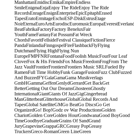
Manhattan
Emidisc
Emika
Empire
Endless
Smile
Enigma
Enja
Enjoy The Ride
Enjoy The Ride
Records
Enrage
Ensign
Enterprise
Epic
Epitaph
Erased
Tapes
Erato
Ermitage
Escho
ESP-Disk
Estrus
Etage
Noir
Eterna
EuroArts
Eurodisc
Euromusic
Europa
Everest
Everlan
Beat
Fabrika
Factory
Factory Benelux
Fair
Youth
Fame
Fantasy
Fat Possum
Fat Wreck
Chords
Favorit
Fellside
Festival Classique
Fiction
Fierce
Panda
Finlandia
Finngospel
Fire
Flashback
Fly
Flying
Dutchman
Flying High
Flying Nun
Europe
FMP
FNR
Fontana
Food
Foolish Music
Four
Four Leaf
Clover
Fox & His Friends
Fox Music
Freedom
Frog
From The
Jazz Vault
Frontier
Frontiers
Frontiers Music SRL
Fueled By
Ramen
Full Time Hobby
Funk Garage
Fusion
Fuzz Club
Fuzzed
And Buzzed
FY
Gala
Gama
Gama Musikverlags
GmbH
Gamma
Geffen
Genlyd
Gerrard
Get Back
Get
Better
Getting Out Our Dreams
Ghosteen
Ghostly
International
Giant
Giants Of Jazz
Gig
Gingerbread
Man
Glitterbeat
Glitterhouse
Global
Global Records And
Tapes
Global Satellite
GM
Go Beat
Go Discs
Go Get
Organized
Go! Bop!
Godz ov War Productions
Golden
Chariot
Golden Core
Golden Hour
Gondwana
Good Boy
Good
Time
Goodbye
Graduate
Grains Of Sand
Grand
Jury
Grapevine
Grappa
GRC
Greasy Pop
Greasy
Truckers
Greco-Roman
Green Line
Green