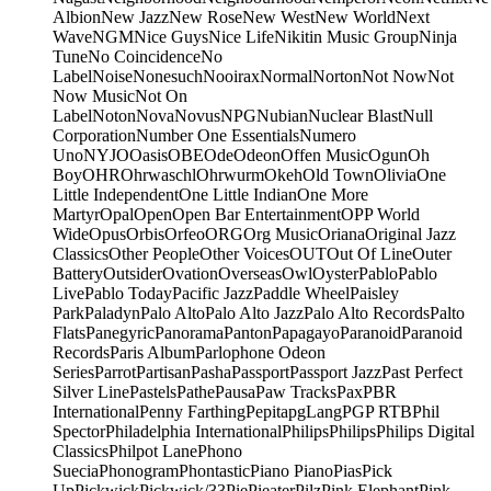
Albion
New Jazz
New Rose
New West
New World
Next
Wave
NGM
Nice Guys
Nice Life
Nikitin Music Group
Ninja
Tune
No Coincidence
No
Label
Noise
Nonesuch
Nooirax
Normal
Norton
Not Now
Not
Now Music
Not On
Label
Noton
Nova
Novus
NPG
Nubian
Nuclear Blast
Null
Corporation
Number One Essentials
Numero
Uno
NYJO
Oasis
OBE
Ode
Odeon
Offen Music
Ogun
Oh
Boy
OHR
Ohrwaschl
Ohrwurm
Okeh
Old Town
Olivia
One
Little Independent
One Little Indian
One More
Martyr
Opal
Open
Open Bar Entertainment
OPP World
Wide
Opus
Orbis
Orfeo
ORG
Org Music
Oriana
Original Jazz
Classics
Other People
Other Voices
OUT
Out Of Line
Outer
Battery
Outsider
Ovation
Overseas
Owl
Oyster
Pablo
Pablo
Live
Pablo Today
Pacific Jazz
Paddle Wheel
Paisley
Park
Paladyn
Palo Alto
Palo Alto Jazz
Palo Alto Records
Palto
Flats
Panegyric
Panorama
Panton
Papagayo
Paranoid
Paranoid
Records
Paris Album
Parlophone Odeon
Series
Parrot
Partisan
Pasha
Passport
Passport Jazz
Past Perfect
Silver Line
Pastels
Pathe
Pausa
Paw Tracks
Pax
PBR
International
Penny Farthing
Pepita
pgLang
PGP RTB
Phil
Spector
Philadelphia International
Philips
Philips
Philips Digital
Classics
Philpot Lane
Phono
Suecia
Phonogram
Phontastic
Piano Piano
Pias
Pick
Up
Pickwick
Pickwick/33
Pie
Pieater
Pilz
Pink Elephant
Pink