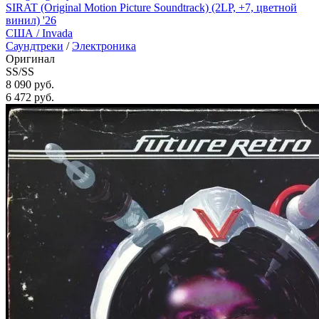
SIRAT (Original Motion Picture Soundtrack) (2LP, +7, цветной
винил) '26
США /
Invada
Саундтреки
/
Электроника
Оригинал
SS/SS
8 090 руб.
6 472
руб.