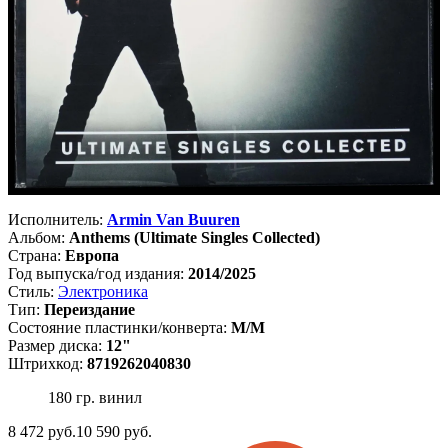
Исполнитель:
Armin Van Buuren
Альбом:
Anthems (Ultimate Singles Collected)
Страна:
Европа
Год выпуска/год издания:
2014/2025
Стиль:
Электроника
Тип:
Переиздание
Состояние пластинки/конверта:
M/M
Размер диска:
12"
Штрихкод:
8719262040830
180 гр. винил
8 472
руб.
10 590 руб.