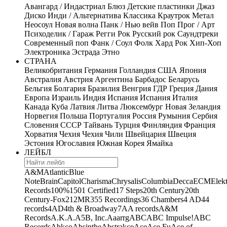
Авангард / Индастриал
Блюз
Детские пластинки
Джаз
Диско
Инди / Альтернатива
Классика
Краутрок
Метал
Неосоул
Новая волна
Панк / Нью вейв
Поп
Прог / Арт
Психоделик / Гараж
Регги
Рок
Русский рок
Саундтреки
Современный поп
Фанк / Соул
Фолк
Хард Рок
Хип-Хоп
Электроника
Эстрада
Этно
СТРАНА
Великобритания
Германия
Голландия
США
Япония
Австралия
Австрия
Аргентина
Барбадос
Беларусь
Бельгия
Болгария
Бразилия
Венгрия
ГДР
Греция
Дания
Европа
Израиль
Индия
Испания
Испания
Италия
Канада
Куба
Латвия
Литва
Люксембург
Новая Зеландия
Норвегия
Польша
Португалия
Россия
Румыния
Сербия
Словения
СССР
Тайвань
Турция
Финляндия
Франция
Хорватия
Чехия
Чехия
Чили
Швейцария
Швеция
Эстония
Югославия
Южная Корея
Ямайка
ЛЕЙБЛ
A&M
Atlantic
Blue
Note
Brain
Capitol
Charisma
Chrysalis
Columbia
Decca
ECM
Elek
Records
100%
1501 Certified
17 Steps
20th Century
20th
Century-Fox
21
2MR
355 Recordings
36 Chambers
4 AD
44
records
4AD
4th & Broadway
7A
A records
A&M
Records
A.K.A.
A5B, Inc.
Aaarrg
ABC
ABC Impulse!
ABC
Records
Abkco
Absinthe
Abstrakce
Ace
Ace Fu
Ace of