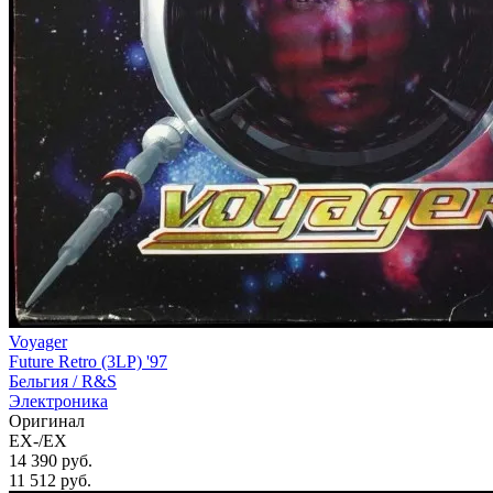
Voyager
Future Retro (3LP) '97
Бельгия /
R&S
Электроника
Оригинал
EX-/EX
14 390 руб.
11 512
руб.