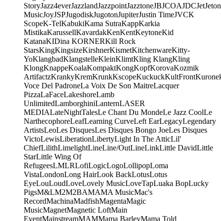
Story
Jazz4ever
Jazzland
Jazzpoint
Jazztone
JB
JCOA
JDC
Jet
Jeton
Music
Joy
JSP
Jugodisk
Jugoton
Jupiter
Justin Time
JVC
K
Scope
K-Tel
Kabuki
Kama Sutra
Kapp
Karkia
Mistika
Karussell
Kavardak
Ken
Kent
Keytone
Kid
Katana
KIDina KORNER
Kill Rock
Stars
King
Kingsize
Kirshner
Kismet
Kitchenware
Kitty-
Yo
Klangbad
Klangstelle
Klein
Klimt
Kling Klang
Kling
Klong
Knappe
Koala
Kompakt
Kong
Kopf
Korova
Kozmik
Artifactz
Kranky
Krem
Krunk
Kscope
Kuckuck
KultFront
Kurone
Voce Del Padrone
La Voix De Son Maitre
Lacquer
Pizza
LaFace
Lakeshore
Lamb
Unlimited
Lamborghini
Lantern
LASER
MEDIA
LateNightTales
Le Chant Du Monde
Le Jazz Cool
Le
Narthecophore
Leaf
Learning Curve
Left Ear
Legacy
Legendary
Artists
Leo
Les Disques
Les Disques Bongo Joe
Les Disques
Victo
Lewis
Liberation
Liberty
Light In The Attic
Lil'
Chief
Lilith
Limelight
Line
Line/OutLine
Link
Little David
Little
Star
Little Wing Of
Refugees
LMLR
Lofi
Logic
Logo
Lollipop
Loma
Vista
London
Long Hair
Look Back
Lotus
Lotus
Eye
Lou
Loud
Love
Lovely Music
LoveTap
Luaka Bop
Lucky
Pigs
M&L
M2
M2BA
MA
MA Music
Mac's
Record
Machina
Madfish
Magenta
Magic
Music
Magnet
Magnetic Loft
Main
Event
Mainstream
MAM
Mama Barley
Mama Told