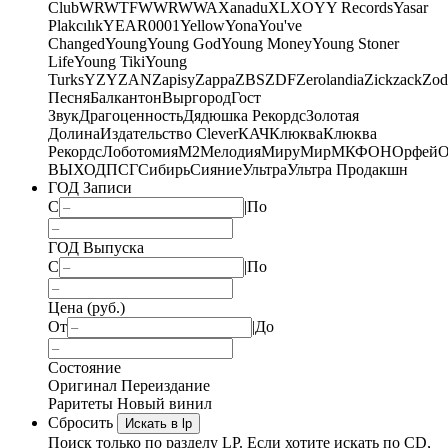
Club
WRWTFWWR
WWA
Xanadu
XL
XO
Y
Y Records
Yasar
Plakcılık
YEAR0001
Yellow
Yona
You've
Changed
Young
Young God
Young Money
Young Stoner
Life
Young Tiki
Young
Turks
YZY
ZAN
Zapisy
Zappa
ZBS
ZDF
Zerolandia
Zickzack
Zod
Песня
Балкантон
Выргород
Гост
Звук
Драгоценность
Дядюшка Рекордс
Золотая
Долина
Издательство Clever
КАЧ
Клюква
Клюква
Рекордс
Лоботомия
М2
Мелодия
МируМир
МКФОН
Орфей
О
ВЫХОД
ПСГ
Сибирь
Сияние
Ультра
Ультра Продакшн
ГОД Записи
С
|
По
ГОД Выпуска
С
|
По
Цена (руб.)
От
|
До
Состояние
Оригинал
Переиздание
Раритеты
Новый винил
Сбросить
Искать в lp
Поиск только по разделу LP. Если хотите искать по CD,