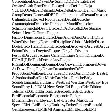
Corporation
Date
Dawn
DaySpring
DDD
De-Lite
Dead
Oceans
Death Row
Debut
Decaydance
Def Jam
Deja
Vu
DEKO
Delabel
Delmark
Delos
Delta
Demon
Demon Music
Group
Demos
Denovali
DEP
Dep International
Deram
Desaster
Unlimited
Destroyed Room Tapes
Detriti
Deutsche
Grammophon
Deutsche Harmonia Mundi
Deutscher
Schallplattenclub
Devil Discos
DFA
DGC
dh2
Die Stimme
Seines Herrn
Different
Diggers
Factory
Dimensions
Dindisc
Dine Alone
Dino
Dirty Hit
Dirty
Water
Disc Jockey
Dischord
Discipline Global Mobile
Disco
Doge
Disco Halal
Discom
Discophon
Discovery
Discreet
Disque
Pointu
Disques Dreyfus
Disques Dreyfus
Disques
Festival
Disques Jacques Canetti
Disques Swing
Division
DJ
ПЛАЩ
DJM
Do It
Doctor Jazz
Dogma
Rgaza
Dol
Dominion
Domino
Don Giovanni
Dormouse
Down
At Dawn
Drag City
Dream
Dreambrother
DSC
Production
Dualtone
Duke Street
Dureco
Durium
Dusty Beats
E
A Production
Ear
Ear Music
Ear-Music
Earache
Early
Sounds
Earmark
Earth
East / West
East West
EastWest
Easy Eye
Sound
Easy Life
ECM New Series
Ed Banger
Edel
Edition
Telemark
EG
Egg
Ela Ton
Electrecord
Electric
Electric
Bird
Electrola
Electronic Emergencies
Elektra
Musician
Elevator
Elevator Lady
Elevator Music
Elite
Special
Elvis Ltd
EmArcy
Embassy
Ember
Embryo
Emerald
Gem
Emergency
EMI
EMI America
EMI Electrola
EMI-