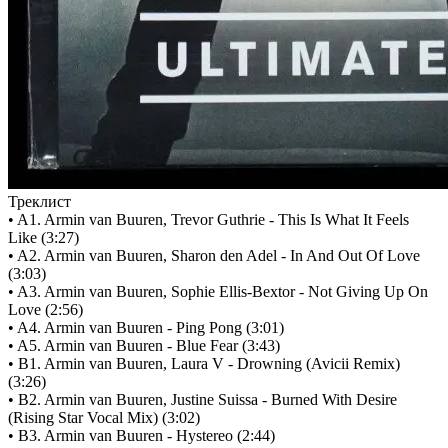
Треклист
• A1. Armin van Buuren, Trevor Guthrie - This Is What It Feels
Like (3:27)
• A2. Armin van Buuren, Sharon den Adel - In And Out Of Love
(3:03)
• A3. Armin van Buuren, Sophie Ellis-Bextor - Not Giving Up On
Love (2:56)
• A4. Armin van Buuren - Ping Pong (3:01)
• A5. Armin van Buuren - Blue Fear (3:43)
• B1. Armin van Buuren, Laura V - Drowning (Avicii Remix)
(3:26)
• B2. Armin van Buuren, Justine Suissa - Burned With Desire
(Rising Star Vocal Mix) (3:02)
• B3. Armin van Buuren - Hystereo (2:44)