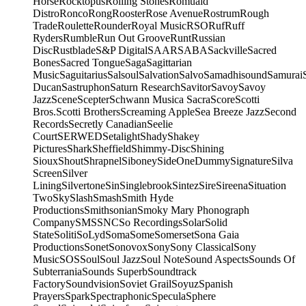
Horse
Rocktopus
Rolling Stones
Romuald
Distro
Ronco
Rong
Rooster
Rose Avenue
Rostrum
Rough
Trade
Roulette
Rounder
Royal Music
RSO
Ruf
Ruff
Ryders
Rumble
Run Out Groove
Runt
Russian
Disc
Rustblade
S&P Digital
SAAR
SABA
Sackville
Sacred
Bones
Sacred Tongue
Saga
Sagittarian
Music
Saguitarius
Salsoul
Salvation
Salvo
Samadhisound
Samurai
Ducan
Sastruphon
Saturn Research
Savitor
Savoy
Savoy
Jazz
Scene
Scepter
Schwann Musica Sacra
Score
Scotti
Bros.
Scotti Brothers
Screaming Apple
Sea Breeze Jazz
Second
Records
Secretly Canadian
Seelie
Court
SERWED
Setalight
Shady
Shakey
Pictures
Shark
Sheffield
Shimmy-Disc
Shining
Sioux
Shout
Shrapnel
Siboney
SideOneDummy
Signature
Silva
Screen
Silver
Lining
Silvertone
Sin
Singlebrook
Sintez
Sire
Sireena
Situation
Two
Sky
Slash
Smash
Smith Hyde
Productions
Smithsonian
Smoky Mary Phonograph
Company
SMS
SNC
So Recordings
Solar
Solid
State
Soliti
SoLyd
Soma
Some
Somerset
Sona Gaia
Productions
Sonet
Sonovox
Sony
Sony Classical
Sony
Music
SOS
Soul
Soul Jazz
Soul Note
Sound Aspects
Sounds Of
Subterrania
Sounds Superb
Soundtrack
Factory
Soundvision
Soviet Grail
Soyuz
Spanish
Prayers
Spark
Spectraphonic
Specula
Sphere