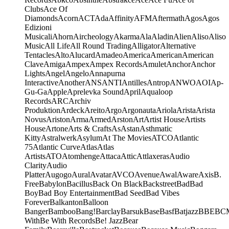
Clubs
Ace Of
Diamonds
Acorn
ACT
Ada
Affinity
AFM
Aftermath
Agos
Agos
Edizioni
Musicali
Ahorn
Aircheology
Akarma
Ala
Aladin
Alien
Aliso
Aliso
Music
All Life
All Round Trading
Alligator
Alternative
Tentacles
Alto
Alucard
Amadeo
America
American
American
Clave
Amiga
Ampex
Ampex Records
Amulet
Anchor
Anchor
Lights
Angel
Angelo
Annapurna
Interactive
Another
ANS
ANTI
Antilles
Antrop
ANWO
AOI
Ap-
Gu-Ga
Apple
Aprelevka Sound
April
Aqualoop
Records
ARC
Archiv
Produktion
Ardeck
Areito
Argo
Argonauta
Ariola
Arista
Arista
Novus
Ariston
Arma
Armed
Arston
Art
Artist House
Artists
House
Artone
Arts & Crafts
As
Astan
Asthmatic
Kitty
Astralwerk
Asylum
At The Movies
ATCO
Atlantic
75
Atlantic Curve
Atlas
Atlas
Artists
ATO
Atomhenge
Attaca
Attic
Attlaxeras
Audio
Clarity
Audio
Platter
Augogo
Aural
Avatar
AVCO
Avenue
Awal
Aware
Axis
B.
Free
Babylon
Bacillus
Back On Black
Backstreet
Bad
Bad
Boy
Bad Boy Entertainment
Bad Seed
Bad Vibes
Forever
Balkanton
Balloon
Banger
Bamboo
Bang!
Barclay
Barsuk
Base
Basf
Batjazz
BBE
BC
With
Be With Records
Be! Jazz
Bear