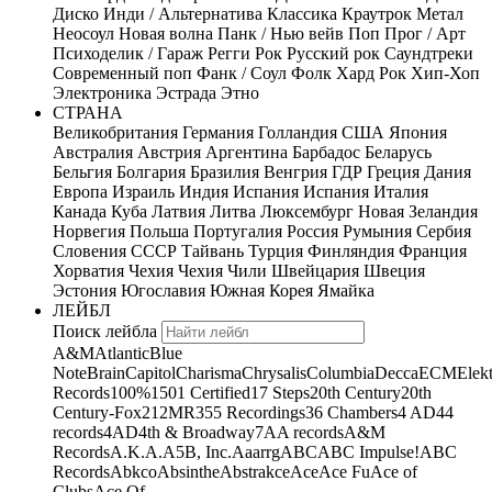
Диско
Инди / Альтернатива
Классика
Краутрок
Метал
Неосоул
Новая волна
Панк / Нью вейв
Поп
Прог / Арт
Психоделик / Гараж
Регги
Рок
Русский рок
Саундтреки
Современный поп
Фанк / Соул
Фолк
Хард Рок
Хип-Хоп
Электроника
Эстрада
Этно
СТРАНА
Великобритания
Германия
Голландия
США
Япония
Австралия
Австрия
Аргентина
Барбадос
Беларусь
Бельгия
Болгария
Бразилия
Венгрия
ГДР
Греция
Дания
Европа
Израиль
Индия
Испания
Испания
Италия
Канада
Куба
Латвия
Литва
Люксембург
Новая Зеландия
Норвегия
Польша
Португалия
Россия
Румыния
Сербия
Словения
СССР
Тайвань
Турция
Финляндия
Франция
Хорватия
Чехия
Чехия
Чили
Швейцария
Швеция
Эстония
Югославия
Южная Корея
Ямайка
ЛЕЙБЛ
Поиск лейбла
A&M
Atlantic
Blue
Note
Brain
Capitol
Charisma
Chrysalis
Columbia
Decca
ECM
Elek
Records
100%
1501 Certified
17 Steps
20th Century
20th
Century-Fox
21
2MR
355 Recordings
36 Chambers
4 AD
44
records
4AD
4th & Broadway
7A
A records
A&M
Records
A.K.A.
A5B, Inc.
Aaarrg
ABC
ABC Impulse!
ABC
Records
Abkco
Absinthe
Abstrakce
Ace
Ace Fu
Ace of
Clubs
Ace Of