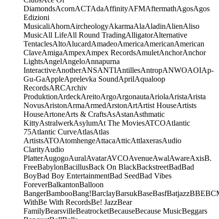
Diamonds
Acorn
ACT
Ada
Affinity
AFM
Aftermath
Agos
Agos
Edizioni
Musicali
Ahorn
Aircheology
Akarma
Ala
Aladin
Alien
Aliso
Music
All Life
All Round Trading
Alligator
Alternative
Tentacles
Alto
Alucard
Amadeo
America
American
American
Clave
Amiga
Ampex
Ampex Records
Amulet
Anchor
Anchor
Lights
Angel
Angelo
Annapurna
Interactive
Another
ANS
ANTI
Antilles
Antrop
ANWO
AOI
Ap-
Gu-Ga
Apple
Aprelevka Sound
April
Aqualoop
Records
ARC
Archiv
Produktion
Ardeck
Areito
Argo
Argonauta
Ariola
Arista
Arista
Novus
Ariston
Arma
Armed
Arston
Art
Artist House
Artists
House
Artone
Arts & Crafts
As
Astan
Asthmatic
Kitty
Astralwerk
Asylum
At The Movies
ATCO
Atlantic
75
Atlantic Curve
Atlas
Atlas
Artists
ATO
Atomhenge
Attaca
Attic
Attlaxeras
Audio
Clarity
Audio
Platter
Augogo
Aural
Avatar
AVCO
Avenue
Awal
Aware
Axis
B.
Free
Babylon
Bacillus
Back On Black
Backstreet
Bad
Bad
Boy
Bad Boy Entertainment
Bad Seed
Bad Vibes
Forever
Balkanton
Balloon
Banger
Bamboo
Bang!
Barclay
Barsuk
Base
Basf
Batjazz
BBE
BC
With
Be With Records
Be! Jazz
Bear
Family
Bearsville
Beatrocket
Because
Because Music
Beggars