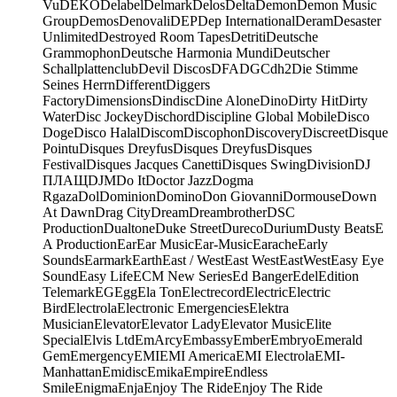
Vu
DEKO
Delabel
Delmark
Delos
Delta
Demon
Demon Music
Group
Demos
Denovali
DEP
Dep International
Deram
Desaster
Unlimited
Destroyed Room Tapes
Detriti
Deutsche
Grammophon
Deutsche Harmonia Mundi
Deutscher
Schallplattenclub
Devil Discos
DFA
DGC
dh2
Die Stimme
Seines Herrn
Different
Diggers
Factory
Dimensions
Dindisc
Dine Alone
Dino
Dirty Hit
Dirty
Water
Disc Jockey
Dischord
Discipline Global Mobile
Disco
Doge
Disco Halal
Discom
Discophon
Discovery
Discreet
Disque
Pointu
Disques Dreyfus
Disques Dreyfus
Disques
Festival
Disques Jacques Canetti
Disques Swing
Division
DJ
ПЛАЩ
DJM
Do It
Doctor Jazz
Dogma
Rgaza
Dol
Dominion
Domino
Don Giovanni
Dormouse
Down
At Dawn
Drag City
Dream
Dreambrother
DSC
Production
Dualtone
Duke Street
Dureco
Durium
Dusty Beats
E
A Production
Ear
Ear Music
Ear-Music
Earache
Early
Sounds
Earmark
Earth
East / West
East West
EastWest
Easy Eye
Sound
Easy Life
ECM New Series
Ed Banger
Edel
Edition
Telemark
EG
Egg
Ela Ton
Electrecord
Electric
Electric
Bird
Electrola
Electronic Emergencies
Elektra
Musician
Elevator
Elevator Lady
Elevator Music
Elite
Special
Elvis Ltd
EmArcy
Embassy
Ember
Embryo
Emerald
Gem
Emergency
EMI
EMI America
EMI Electrola
EMI-
Manhattan
Emidisc
Emika
Empire
Endless
Smile
Enigma
Enja
Enjoy The Ride
Enjoy The Ride