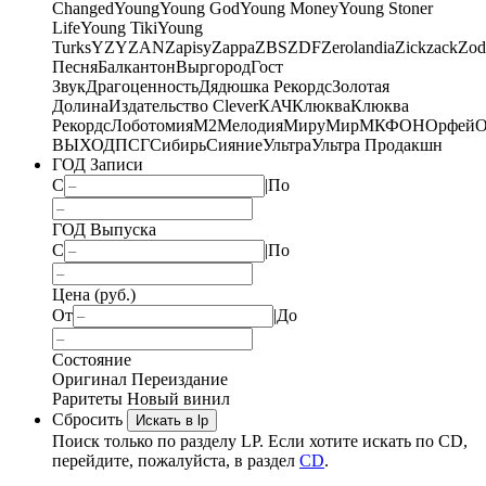
Changed
Young
Young God
Young Money
Young Stoner
Life
Young Tiki
Young
Turks
YZY
ZAN
Zapisy
Zappa
ZBS
ZDF
Zerolandia
Zickzack
Zod
Песня
Балкантон
Выргород
Гост
Звук
Драгоценность
Дядюшка Рекордс
Золотая
Долина
Издательство Clever
КАЧ
Клюква
Клюква
Рекордс
Лоботомия
М2
Мелодия
МируМир
МКФОН
Орфей
О
ВЫХОД
ПСГ
Сибирь
Сияние
Ультра
Ультра Продакшн
ГОД Записи
С
|
По
ГОД Выпуска
С
|
По
Цена (руб.)
От
|
До
Состояние
Оригинал
Переиздание
Раритеты
Новый винил
Сбросить
Искать в lp
Поиск только по разделу LP. Если хотите искать по CD,
перейдите, пожалуйста, в раздел
CD
.