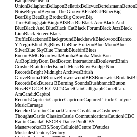
Banquet
Bell
Bella
Union
Bellaphon
Bellapon
Bellatrix
Bellevue
Bertelsmann
Berton
Noise
Beyond
Beyond The Groove
BFish
BGP
Biber
Big
Bear
Big Beat
Big Brother
Big Crown
Big
Time
Billingsgate
Bingo
BIS
Bla Bla
Black Acre
Black And
Blue
Black And Blue
Black Cat
Black Forum
Black Jazz
Black
Lion
Black Screen
Black
Truffle
Blackened
Blackground
Blackhawk
Blackwood
Blanco
Y Negro
Blind Pig
Blow Up
Blue Horizon
Blue Moon
Blue
Silver
Blue Sky
Blue Thumb
Bluebird
Blues
Encore
BMG
Boardwalk
Bomba
Bomba Music
Bon
Air
Boplicity
Born Bad
Boston International
Boulevard
Brain
Crusher
Brainfeeder
Branch Music
Brave
Bridge Nine
Records
Bright Midnight Archives
British
Grove
Broma16
Bronze
Brownswood
BRS
Brunswick
Brutalist
Bt
Records
Buk
Bureau B
Burning Sounds
Bushbranch
Button
Nose
BYG
C.B.R.
C/Z
C5
Cadet
Cain
Calligraph
Camel
Can-
Am
Candid
Capitol
Records
Capriccio
Caprice
Capricorn
Captured Tracks
Carlyne
Music
Carnage
Benelux
Caroline
Carpark
Carrere
Casablanca
Cashmere
Thoughts
Castle Classics
Castle Communications
Caution!
CBC
Radio Canada
CBS
CBS Dance Pool
CBS
Masterworks
CBS/Sony
Celluloid
Centre D'etudes
Musicales
Century
Century