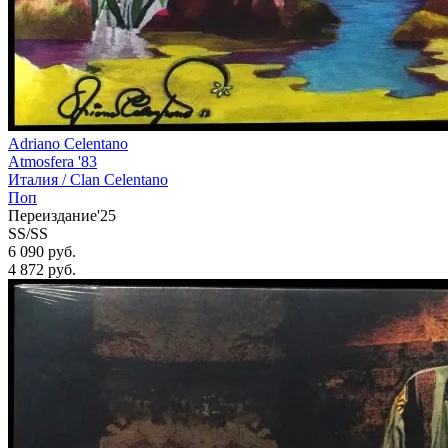
Adriano Celentano
Atmosfera '83
Италия /
Clan Celentano
Поп
Переиздание'25
SS/SS
6 090 руб.
4 872
руб.