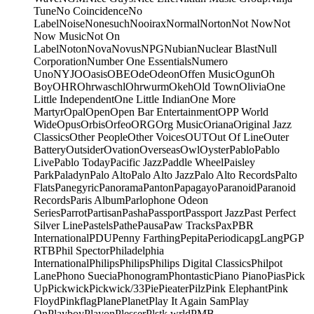
Tune
No Coincidence
No
Label
Noise
Nonesuch
Nooirax
Normal
Norton
Not Now
Not
Now Music
Not On
Label
Noton
Nova
Novus
NPG
Nubian
Nuclear Blast
Null
Corporation
Number One Essentials
Numero
Uno
NYJO
Oasis
OBE
Ode
Odeon
Offen Music
Ogun
Oh
Boy
OHR
Ohrwaschl
Ohrwurm
Okeh
Old Town
Olivia
One
Little Independent
One Little Indian
One More
Martyr
Opal
Open
Open Bar Entertainment
OPP World
Wide
Opus
Orbis
Orfeo
ORG
Org Music
Oriana
Original Jazz
Classics
Other People
Other Voices
OUT
Out Of Line
Outer
Battery
Outsider
Ovation
Overseas
Owl
Oyster
Pablo
Pablo
Live
Pablo Today
Pacific Jazz
Paddle Wheel
Paisley
Park
Paladyn
Palo Alto
Palo Alto Jazz
Palo Alto Records
Palto
Flats
Panegyric
Panorama
Panton
Papagayo
Paranoid
Paranoid
Records
Paris Album
Parlophone Odeon
Series
Parrot
Partisan
Pasha
Passport
Passport Jazz
Past Perfect
Silver Line
Pastels
Pathe
Pausa
Paw Tracks
Pax
PBR
International
PDU
Penny Farthing
Pepita
Periodica
pgLang
PGP
RTB
Phil Spector
Philadelphia
International
Philips
Philips
Philips Digital Classics
Philpot
Lane
Phono Suecia
Phonogram
Phontastic
Piano Piano
Pias
Pick
Up
Pickwick
Pickwick/33
Pie
Pieater
Pilz
Pink Elephant
Pink
Floyd
Pinkflag
Plane
Planet
Play It Again Sam
Play
On
Playboy
Playon
Plesser
Plstk wrld
PMB