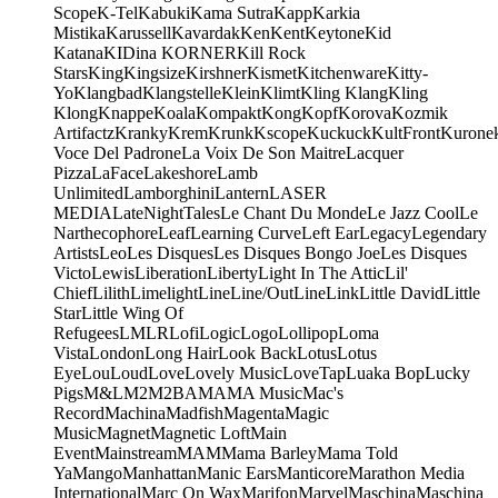
Scope
K-Tel
Kabuki
Kama Sutra
Kapp
Karkia
Mistika
Karussell
Kavardak
Ken
Kent
Keytone
Kid
Katana
KIDina KORNER
Kill Rock
Stars
King
Kingsize
Kirshner
Kismet
Kitchenware
Kitty-
Yo
Klangbad
Klangstelle
Klein
Klimt
Kling Klang
Kling
Klong
Knappe
Koala
Kompakt
Kong
Kopf
Korova
Kozmik
Artifactz
Kranky
Krem
Krunk
Kscope
Kuckuck
KultFront
Kurone
Voce Del Padrone
La Voix De Son Maitre
Lacquer
Pizza
LaFace
Lakeshore
Lamb
Unlimited
Lamborghini
Lantern
LASER
MEDIA
LateNightTales
Le Chant Du Monde
Le Jazz Cool
Le
Narthecophore
Leaf
Learning Curve
Left Ear
Legacy
Legendary
Artists
Leo
Les Disques
Les Disques Bongo Joe
Les Disques
Victo
Lewis
Liberation
Liberty
Light In The Attic
Lil'
Chief
Lilith
Limelight
Line
Line/OutLine
Link
Little David
Little
Star
Little Wing Of
Refugees
LMLR
Lofi
Logic
Logo
Lollipop
Loma
Vista
London
Long Hair
Look Back
Lotus
Lotus
Eye
Lou
Loud
Love
Lovely Music
LoveTap
Luaka Bop
Lucky
Pigs
M&L
M2
M2BA
MA
MA Music
Mac's
Record
Machina
Madfish
Magenta
Magic
Music
Magnet
Magnetic Loft
Main
Event
Mainstream
MAM
Mama Barley
Mama Told
Ya
Mango
Manhattan
Manic Ears
Manticore
Marathon Media
International
Marc On Wax
Marifon
Marvel
Maschina
Maschina