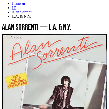
Главная
LP
Alan Sorrenti
L.A. & N.Y.
Alan Sorrenti — L.A. & N.Y.