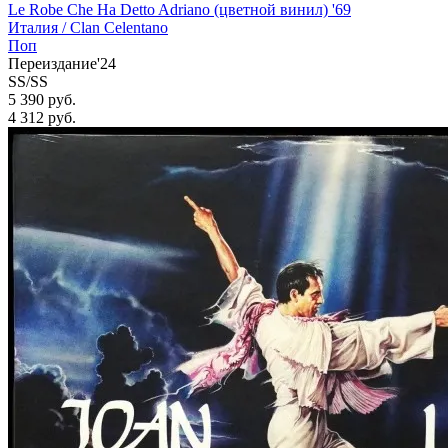
Le Robe Che Ha Detto Adriano (цветной винил) '69
Италия /
Clan Celentano
Поп
Переиздание'24
SS/SS
5 390 руб.
4 312
руб.