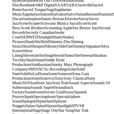
Ryders
Rumble
Run Out Groove
Runt
Russian
Disc
Rustblade
S&P Digital
SAAR
SABA
Sackville
Sacred
Bones
Sacred Tongue
Saga
Sagittarian
Music
Saguitarius
Salsoul
Salvation
Salvo
Samadhisound
Samurai
Ducan
Sastruphon
Saturn Research
Savitor
Savoy
Savoy
Jazz
Scene
Scepter
Schwann Musica Sacra
Score
Scotti
Bros.
Scotti Brothers
Screaming Apple
Sea Breeze Jazz
Second
Records
Secretly Canadian
Seelie
Court
SERWED
Setalight
Shady
Shakey
Pictures
Shark
Sheffield
Shimmy-Disc
Shining
Sioux
Shout
Shrapnel
Siboney
SideOneDummy
Signature
Silva
Screen
Silver
Lining
Silvertone
Sin
Singlebrook
Sintez
Sire
Sireena
Situation
Two
Sky
Slash
Smash
Smith Hyde
Productions
Smithsonian
Smoky Mary Phonograph
Company
SMS
SNC
So Recordings
Solar
Solid
State
Soliti
SoLyd
Soma
Some
Somerset
Sona Gaia
Productions
Sonet
Sonovox
Sony
Sony Classical
Sony
Music
SOS
Soul
Soul Jazz
Soul Note
Sound Aspects
Sounds Of
Subterrania
Sounds Superb
Soundtrack
Factory
Soundvision
Soviet Grail
Soyuz
Spanish
Prayers
Spark
Spectraphonic
Specula
Sphere
Sound
Spiegelei
Spinefarm
Spinout
Nuggets
Splasc
Splash
Spoon
Spotlight
SPV
SR
International
Stage
Stage One
Star Song
Star Trak