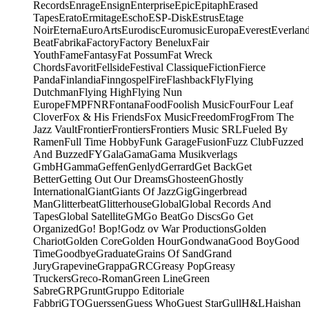
Records
Enrage
Ensign
Enterprise
Epic
Epitaph
Erased
Tapes
Erato
Ermitage
Escho
ESP-Disk
Estrus
Etage
Noir
Eterna
EuroArts
Eurodisc
Euromusic
Europa
Everest
Everlan
Beat
Fabrika
Factory
Factory Benelux
Fair
Youth
Fame
Fantasy
Fat Possum
Fat Wreck
Chords
Favorit
Fellside
Festival Classique
Fiction
Fierce
Panda
Finlandia
Finngospel
Fire
Flashback
Fly
Flying
Dutchman
Flying High
Flying Nun
Europe
FMP
FNR
Fontana
Food
Foolish Music
Four
Four Leaf
Clover
Fox & His Friends
Fox Music
Freedom
Frog
From The
Jazz Vault
Frontier
Frontiers
Frontiers Music SRL
Fueled By
Ramen
Full Time Hobby
Funk Garage
Fusion
Fuzz Club
Fuzzed
And Buzzed
FY
Gala
Gama
Gama Musikverlags
GmbH
Gamma
Geffen
Genlyd
Gerrard
Get Back
Get
Better
Getting Out Our Dreams
Ghosteen
Ghostly
International
Giant
Giants Of Jazz
Gig
Gingerbread
Man
Glitterbeat
Glitterhouse
Global
Global Records And
Tapes
Global Satellite
GM
Go Beat
Go Discs
Go Get
Organized
Go! Bop!
Godz ov War Productions
Golden
Chariot
Golden Core
Golden Hour
Gondwana
Good Boy
Good
Time
Goodbye
Graduate
Grains Of Sand
Grand
Jury
Grapevine
Grappa
GRC
Greasy Pop
Greasy
Truckers
Greco-Roman
Green Line
Green
Sabre
GRP
Grunt
Gruppo Editoriale
Fabbri
GTO
Guerssen
Guess Who
Guest Star
Gull
H&L
Haishan