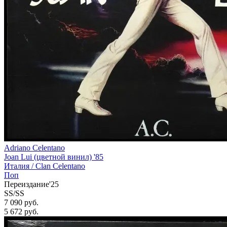
Adriano Celentano
Joan Lui (цветной винил) '85
Италия /
Clan Celentano
Поп
Переиздание'25
SS/SS
7 090 руб.
5 672
руб.