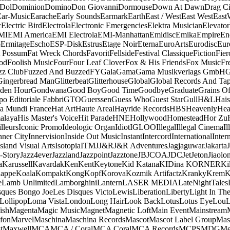
Dol
Dominion
Domino
Don Giovanni
Dormouse
Down At Dawn
Drag Ci
Ear-Music
Earache
Early Sounds
Earmark
Earth
East / West
East West
East
c
Electric Bird
Electrola
Electronic Emergencies
Elektra Musician
Elevator
MI
EMI America
EMI Electrola
EMI-Manhattan
Emidisc
Emika
Empire
En
o
Ermitage
Escho
ESP-Disk
Estrus
Etage Noir
Eterna
EuroArts
Eurodisc
Eur
t Possum
Fat Wreck Chords
Favorit
Fellside
Festival Classique
Fiction
Fier
od
Foolish Music
Four
Four Leaf Clover
Fox & His Friends
Fox Music
Fr
zz Club
Fuzzed And Buzzed
FY
Gala
Gama
Gama Musikverlags GmbH
Gingerbread Man
Glitterbeat
Glitterhouse
Global
Global Records And Ta
den Hour
Gondwana
Good Boy
Good Time
Goodbye
Graduate
Grains O
o Editoriale Fabbri
GTO
Guerssen
Guess Who
Guest Star
Gull
H&L
Hais
a Mundi France
Hat Art
Haute Areal
Hayride Records
HBS
Heavenly
Hea
alaya
His Master's Voice
Hit Parade
HNE
Hollywood
Homestead
Hor Zu
lleurs
Iconic Promo
Ideologic Organ
Idiot
IGLOO
Illegal
Illegal Cinema
Il
nner City
Innervision
Inside Out Music
Instant
Intercord
International
Inter
Island Visual Arts
Isotopia
ITM
J
J&R
J&R Adventures
Jagjaguwar
Jakarta
-Story
Jazz4ever
Jazzland
Jazzpoint
Jazztone
JB
JCOA
JDC
Jet
Jeton
Jiaolo
a
Karussell
Kavardak
Ken
Kent
Keytone
Kid Katana
KIDina KORNER
Ki
appe
Koala
Kompakt
Kong
Kopf
Korova
Kozmik Artifactz
Kranky
Krem
K
e
Lamb Unlimited
Lamborghini
Lantern
LASER MEDIA
LateNightTales
sques Bongo Joe
Les Disques Victo
Lewis
Liberation
Liberty
Light In The
Lollipop
Loma Vista
London
Long Hair
Look Back
Lotus
Lotus Eye
Lou
ish
Magenta
Magic Music
Magnet
Magnetic Loft
Main Event
Mainstream
fon
Marvel
Maschina
Maschina Records
Mascot
Mascot Label Group
Mas
t
Maxwell
MCA
MCA / Coral
MCA Coral
MCA Records
MCPS
MDG
Me