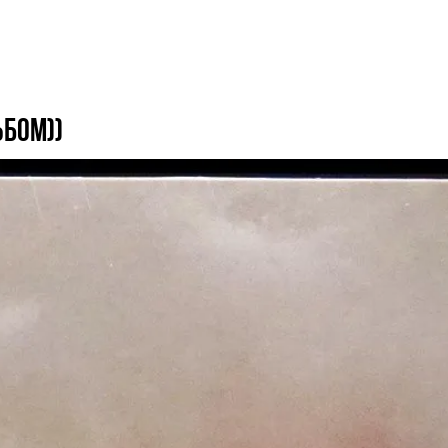
ьбом))