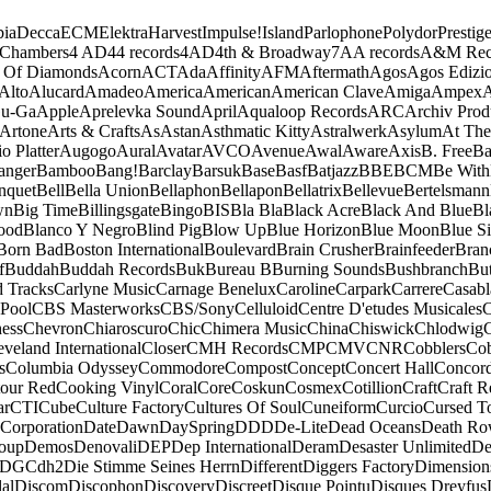
ia
Decca
ECM
Elektra
Harvest
Impulse!
Island
Parlophone
Polydor
Prestig
 Chambers
4 AD
44 records
4AD
4th & Broadway
7A
A records
A&M Rec
 Of Diamonds
Acorn
ACT
Ada
Affinity
AFM
Aftermath
Agos
Agos Edizio
Alto
Alucard
Amadeo
America
American
American Clave
Amiga
Ampex
A
u-Ga
Apple
Aprelevka Sound
April
Aqualoop Records
ARC
Archiv Prod
Artone
Arts & Crafts
As
Astan
Asthmatic Kitty
Astralwerk
Asylum
At The
o Platter
Augogo
Aural
Avatar
AVCO
Avenue
Awal
Aware
Axis
B. Free
Ba
anger
Bamboo
Bang!
Barclay
Barsuk
Base
Basf
Batjazz
BBE
BCM
Be With
nquet
Bell
Bella Union
Bellaphon
Bellapon
Bellatrix
Bellevue
Bertelsmann
wn
Big Time
Billingsgate
Bingo
BIS
Bla Bla
Black Acre
Black And Blue
Bl
ood
Blanco Y Negro
Blind Pig
Blow Up
Blue Horizon
Blue Moon
Blue Si
Born Bad
Boston International
Boulevard
Brain Crusher
Brainfeeder
Bran
f
Buddah
Buddah Records
Buk
Bureau B
Burning Sounds
Bushbranch
Bu
d Tracks
Carlyne Music
Carnage Benelux
Caroline
Carpark
Carrere
Casabl
Pool
CBS Masterworks
CBS/Sony
Celluloid
Centre D'etudes Musicales
C
ess
Chevron
Chiaroscuro
Chic
Chimera Music
China
Chiswick
Chlodwig
eveland International
Closer
CMH Records
CMP
CMV
CNR
Cobblers
Cob
s
Columbia Odyssey
Commodore
Compost
Concept
Concert Hall
Concor
our Red
Cooking Vinyl
Coral
Core
Coskun
Cosmex
Cotillion
Craft
Craft R
ar
CTI
Cube
Culture Factory
Cultures Of Soul
Cuneiform
Curcio
Cursed T
 Corporation
Date
Dawn
DaySpring
DDD
De-Lite
Dead Oceans
Death R
oup
Demos
Denovali
DEP
Dep International
Deram
Desaster Unlimited
De
DGC
dh2
Die Stimme Seines Herrn
Different
Diggers Factory
Dimension
al
Discom
Discophon
Discovery
Discreet
Disque Pointu
Disques Dreyfus