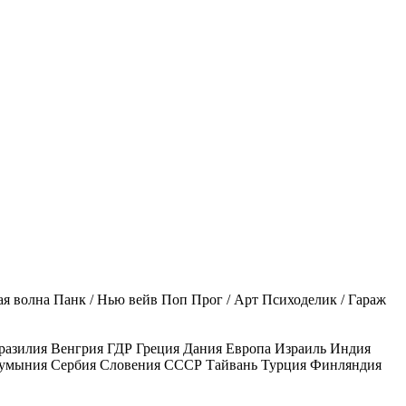
ая волна
Панк / Нью вейв
Поп
Прог / Арт
Психоделик / Гараж
разилия
Венгрия
ГДР
Греция
Дания
Европа
Израиль
Индия
умыния
Сербия
Словения
СССР
Тайвань
Турция
Финляндия