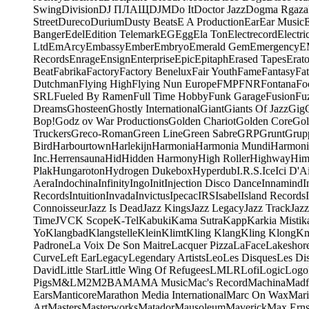
Swing
Division
DJ ПЛАЩ
DJM
Do It
Doctor Jazz
Dogma Rgaza
Street
Dureco
Durium
Dusty Beats
E A Production
Ear
Ear Music
Banger
Edel
Edition Telemark
EG
Egg
Ela Ton
Electrecord
Electri
Ltd
EmArcy
Embassy
Ember
Embryo
Emerald Gem
Emergency
E
Records
Enrage
Ensign
Enterprise
Epic
Epitaph
Erased Tapes
Erat
Beat
Fabrika
Factory
Factory Benelux
Fair Youth
Fame
Fantasy
Fa
Dutchman
Flying High
Flying Nun Europe
FMP
FNR
Fontana
Fo
SRL
Fueled By Ramen
Full Time Hobby
Funk Garage
Fusion
Fu
Dreams
Ghosteen
Ghostly International
Giant
Giants Of Jazz
Gig
Bop!
Godz ov War Productions
Golden Chariot
Golden Core
Gol
Truckers
Greco-Roman
Green Line
Green Sabre
GRP
Grunt
Grupp
Bird
Harbourtown
Harlekijn
Harmonia
Harmonia Mundi
Harmoni
Inc.
Herrensauna
Hid
Hidden Harmony
High Roller
Highway
Him
Plak
Hungaroton
Hydrogen Dukebox
Hyperdub
I.R.S.
Ice
Ici D'Ai
Aera
Indochina
Infinity
Ingo
Init
Injection Disco Dance
Innamind
I
Records
Intuition
Invada
Invictus
Ipecac
IRS
Isabel
Island Records
Connoisseur
Jazz Is Dead
Jazz Kings
Jazz Legacy
Jazz Track
Jazz
Time
JVC
K Scope
K-Tel
Kabuki
Kama Sutra
Kapp
Karkia Mistik
Yo
Klangbad
Klangstelle
Klein
Klimt
Kling Klang
Kling Klong
Kn
Padrone
La Voix De Son Maitre
Lacquer Pizza
LaFace
Lakeshor
Curve
Left Ear
Legacy
Legendary Artists
Leo
Les Disques
Les Di
David
Little Star
Little Wing Of Refugees
LMLR
Lofi
Logic
Logo
Pigs
M&L
M2
M2BA
MA
MA Music
Mac's Record
Machina
Madf
Ears
Manticore
Marathon Media International
Marc On Wax
Mari
Art
Masters
Masterworks
Matador
Mausoleum
Maverick
Max Erns