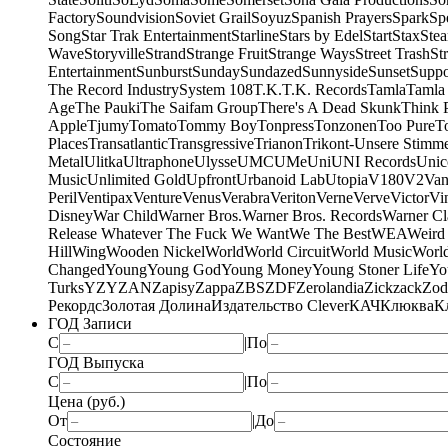
Factory
Soundvision
Soviet Grail
Soyuz
Spanish Prayers
Spark
Sp
Song
Star Trak Entertainment
Starline
Stars by Edel
Start
Stax
Ste
Wave
Storyville
Strand
Strange Fruit
Strange Ways
Street Trash
St
Entertainment
Sunburst
Sunday
Sundazed
Sunnyside
Sunset
Suppo
The Record Industry
System 108
T.K.
T.K. Records
Tamla
Tamla
Age
The Pauki
The Saifam Group
There's A Dead Skunk
Think 
Apple
Tjumy
Tomato
Tommy Boy
Tonpress
Tonzonen
Too Pure
T
Places
Transatlantic
Transgressive
Trianon
Trikont-Unsere Stimm
Metal
Ulitka
Ultraphone
Ulysse
UMC
UMe
Uni
UNI Records
Unic
Music
Unlimited Gold
Upfront
Urbanoid Lab
Utopia
V180
V2
Van
Peril
Ventipax
Venture
Venus
Verabra
Veriton
Verne
Verve
Victor
Vi
Disney
War Child
Warner Bros.
Warner Bros. Records
Warner Cl
Release Whatever The Fuck We Want
We The Best
WEA
Weird
Hill
Wing
Wooden Nickel
World
World Circuit
World Music
World
Changed
Young
Young God
Young Money
Young Stoner Life
Yo
Turks
YZY
ZAN
Zapisy
Zappa
ZBS
ZDF
Zerolandia
Zickzack
Zod
Рекордс
Золотая Долина
Издательство Clever
КАЧ
Клюква
К
ГОД Записи
С
|
По
ГОД Выпуска
С
|
По
Цена (руб.)
От
|
До
Состояние