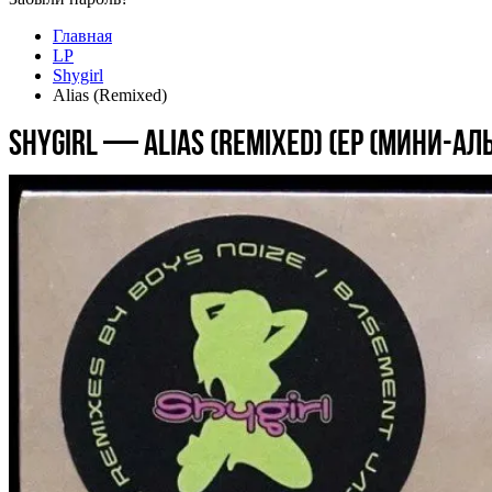
Главная
LP
Shygirl
Alias (Remixed)
Shygirl — Alias (Remixed) (EP (мини-ал