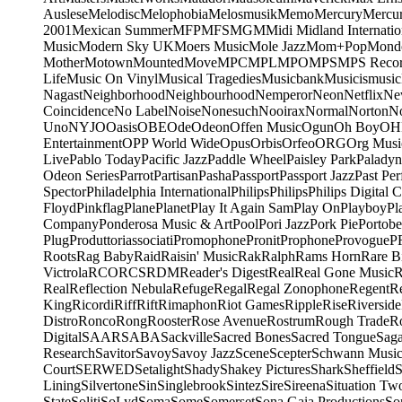
Auslese
Melodisc
Melophobia
Melosmusik
Memo
Mercury
Mercu
2001
Mexican Summer
MFP
MFS
MGM
Midi
Midland Internatio
Music
Modern Sky UK
Moers Music
Mole Jazz
Mom+Pop
Mond
Mother
Motown
Mounted
Move
MPC
MPL
MPO
MPS
MPS Recor
Life
Music On Vinyl
Musical Tragedies
Musicbank
Musicismusic
Nagast
Neighborhood
Neighbourhood
Nemperor
Neon
Netflix
Ne
Coincidence
No Label
Noise
Nonesuch
Nooirax
Normal
Norton
N
Uno
NYJO
Oasis
OBE
Ode
Odeon
Offen Music
Ogun
Oh Boy
OH
Entertainment
OPP World Wide
Opus
Orbis
Orfeo
ORG
Org Musi
Live
Pablo Today
Pacific Jazz
Paddle Wheel
Paisley Park
Paladyn
Odeon Series
Parrot
Partisan
Pasha
Passport
Passport Jazz
Past Per
Spector
Philadelphia International
Philips
Philips
Philips Digital C
Floyd
Pinkflag
Plane
Planet
Play It Again Sam
Play On
Playboy
Pl
Company
Ponderosa Music & Art
Pool
Pori Jazz
Pork Pie
Portobe
Plug
Produttoriassociati
Promophone
Pronit
Prophone
Provogue
P
Roots
Rag Baby
Raid
Raisin' Music
Rak
Ralph
Rams Horn
Rare B
Victrola
RCO
RCS
RDM
Reader's Digest
Real
Real Gone Music
R
Real
Reflection Nebula
Refuge
Regal
Regal Zonophone
Regent
R
King
Ricordi
Riff
Rift
Rimaphon
Riot Games
Ripple
Rise
Riverside
Distro
Ronco
Rong
Rooster
Rose Avenue
Rostrum
Rough Trade
Ro
Digital
SAAR
SABA
Sackville
Sacred Bones
Sacred Tongue
Sag
Research
Savitor
Savoy
Savoy Jazz
Scene
Scepter
Schwann Music
Court
SERWED
Setalight
Shady
Shakey Pictures
Shark
Sheffield
S
Lining
Silvertone
Sin
Singlebrook
Sintez
Sire
Sireena
Situation Tw
State
Soliti
SoLyd
Soma
Some
Somerset
Sona Gaia Productions
So