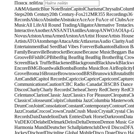
Поиск лейбла
A&M
Atlantic
Blue Note
Brain
Capitol
Charisma
Chrysalis
Columb
Steps
20th Century
20th Century-Fox
21
2MR
355 Recordings
36
Records
Abkco
Absinthe
Abstrakce
Ace
Ace Fu
Ace of Clubs
Ace
Music
All Life
All Round Trading
Alligator
Alternative Tentacles
Interactive
Another
ANS
ANTI
Antilles
Antrop
ANWO
AOI
Ap-G
Novus
Ariston
Arma
Armed
Arston
Art
Artist House
Artists House
Artists
ATO
Atomhenge
Attaca
Attic
Attlaxeras
Audio Clarity
Audi
Entertainment
Bad Seed
Bad Vibes Forever
Balkanton
Balloon B
Family
Bearsville
Beatrocket
Because
Because Music
Beggars Ba
Groove
BFish
BGP
Biber
Big Bear
Big Beat
Big Brother
Big Cro
Screen
Black Truffle
Blackened
Blackground
Blackhawk
Blackw
Encore
BMG
Boardwalk
Bomba
Bomba Music
Bon Air
Boplicity
Grove
Broma16
Bronze
Brownswood
BRS
Brunswick
Brutalist
Bt
Am
Candid
Capitol Records
Capriccio
Caprice
Capricorn
Capture
Communications
Caution!
CBC Radio Canada
CBS
CBS Dance 
Discos
Charly
Charly Records
Chelsea
Cherry Red
Cherry Red
Ch
Celentano
Clarion
Classic Jazz
Classics For Pleasure
Cleopatra
Cl
Classics
Colosseum
Colpix
Columbia Jazz
Columbia Masterwork
Drum
ConJoint
Consolation
Constant
Contemporary
Contour
Cont
Jazz
Croatia
Crocos
Crown
Crush
Crush Music
Crystal
Crystal Cle
Records
Dais
Dandelion
Dark Entries
Dark Horse
Darkroom
Data
Vu
DEKO
Delabel
Delmark
Delos
Delta
Demon
Demon Music Gr
Harmonia Mundi
Deutscher Schallplattenclub
Devil Discos
DFA
Jockey
Dischord
Discipline Global Mobile
Disco Doge
Disco Hal