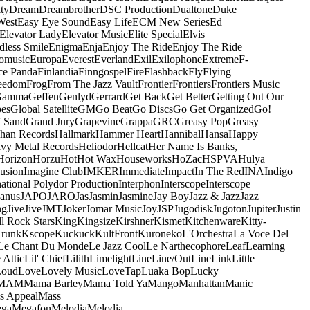
ty
Dream
Dreambrother
DSC Production
Dualtone
Duke
West
Easy Eye Sound
Easy Life
ECM New Series
Ed
Elevator Lady
Elevator Music
Elite Special
Elvis
dless Smile
Enigma
Enja
Enjoy The Ride
Enjoy The Ride
omusic
Europa
Everest
Everland
Exil
Exilophone
Extreme
F-
ce Panda
Finlandia
Finngospel
Fire
Flashback
Fly
Flying
eedom
Frog
From The Jazz Vault
Frontier
Frontiers
Frontiers Music
Gamma
Geffen
Genlyd
Gerrard
Get Back
Get Better
Getting Out Our
pes
Global Satellite
GM
Go Beat
Go Discs
Go Get Organized
Go!
f Sand
Grand Jury
Grapevine
Grappa
GRC
Greasy Pop
Greasy
han Records
Hallmark
Hammer Heart
Hannibal
Hansa
Happy
vy Metal Records
Heliodor
Hellcat
Her Name Is Banks,
Horizon
Horzu
Hot
Hot Wax
Houseworks
HoZac
HSPVA
Hulya
lusion
Imagine Club
IMKER
Immediate
Impact
In The Red
INA
Indigo
national Polydor Production
Interphon
Interscope
Interscope
Janus
JAPO
JARO
Jas
Jasmin
Jasmine
Jay Boy
Jazz & Jazz
Jazz
ng
Jive
Jive
JMT
Joker
Jomar Music
Joy
JSP
Jugodisk
Jugoton
Jupiter
Justin
ll Rock Stars
King
Kingsize
Kirshner
Kismet
Kitchenware
Kitty-
runk
Kscope
Kuckuck
KultFront
Kuroneko
L'Orchestra
La Voce Del
Le Chant Du Monde
Le Jazz Cool
Le Narthecophore
Leaf
Learning
 Attic
Lil' Chief
Lilith
Limelight
Line
Line/OutLine
Link
Little
Loud
Love
Lovely Music
LoveTap
Luaka Bop
Lucky
MAM
Mama Barley
Mama Told Ya
Mango
Manhattan
Manic
s Appeal
Mass
ga
Megafon
Melodia
Melodia