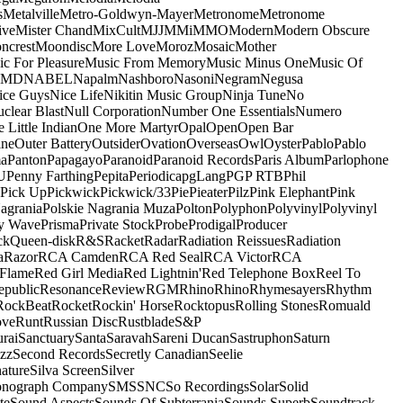
s
Metalville
Metro-Goldwyn-Mayer
Metronome
Metronome
ive
Mister Chand
MixCult
MJJ
MMi
MMO
Modern
Modern Obscure
ncrest
Moondisc
More Love
Moroz
Mosaic
Mother
c For Pleasure
Music From Memory
Music Minus One
Music Of
5MD
NABEL
Napalm
Nashboro
Nasoni
Negram
Negusa
ice Guys
Nice Life
Nikitin Music Group
Ninja Tune
No
clear Blast
Null Corporation
Number One Essentials
Numero
 Little Indian
One More Martyr
Opal
Open
Open Bar
ine
Outer Battery
Outsider
Ovation
Overseas
Owl
Oyster
Pablo
Pablo
ma
Panton
Papagayo
Paranoid
Paranoid Records
Paris Album
Parlophone
U
Penny Farthing
Pepita
Periodica
pgLang
PGP RTB
Phil
Pick Up
Pickwick
Pickwick/33
Pie
Pieater
Pilz
Pink Elephant
Pink
agrania
Polskie Nagrania Muza
Polton
Polyphon
Polyvinyl
Polyvinyl
y Wave
Prisma
Private Stock
Probe
Prodigal
Producer
ck
Queen-disk
R&S
Racket
Radar
Radiation Reissues
Radiation
a
Razor
RCA Camden
RCA Red Seal
RCA Victor
RCA
Flame
Red Girl Media
Red Lightnin'
Red Telephone Box
Reel To
epublic
Resonance
Review
RGM
Rhino
Rhino
Rhymesayers
Rhythm
RockBeat
Rocket
Rockin' Horse
Rocktopus
Rolling Stones
Romuald
ove
Runt
Russian Disc
Rustblade
S&P
rai
Sanctuary
Santa
Saravah
Sareni Ducan
Sastruphon
Saturn
azz
Second Records
Secretly Canadian
Seelie
ature
Silva Screen
Silver
onograph Company
SMS
SNC
So Recordings
Solar
Solid
te
Sound Aspects
Sounds Of Subterrania
Sounds Superb
Soundtrack