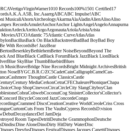
e
RCA
Vertigo
Virgin
Warner
10
10 Records
100%
1501 Certified
17
ords
A.K.A.
A5B, Inc.
Aaarrg
ABC
ABC Impulse!
ABC
ni Musicali
Ahorn
Aircheology
Akarma
Ala
Aladin
Alien
Aliso
Aliso
mpex Records
Amulet
Anchor
Anchor Lights
Angel
Angelo
Annapurna
uktion
Ardeck
Areito
Argo
Argonauta
Ariola
Arista
Arista
 Movies
ATCO
Atlantic 75
Atlantic Curve
Atlas
Atlas
bylon
Bacillus
Back On Black
Backstreet
Bad
Bad Boy
Bad Boy
Be With Records
Be! Jazz
Bear
Berton
Beserkley
Bethlehem
Better Noise
Beyond
Beyond The
ack And Blue
Black Cat
Black Forum
Black Jazz
Black Lion
Black
lver
Blue Sky
Blue Thumb
Bluebird
Blues
ch Music
Brave
Bridge Nine Records
Bright Midnight Archives
British
tton Nose
BYG
C.B.R.
C/Z
C5
Cadet
Cain
Calligraph
Camel
Can-
anca
Cashmere Thoughts
Castle Classics
Castle
entury
Century Media
Cerkon
Cetra
CFE
ChaleurePhonique
Chapa
Choice
Chop Shop
Cinevox
Circa
Circle
City Slang
Cityboy
Clan
blestone
Cobra
Cobweb
Coconut
Cog Sinister
Collector's
Collector's
d
Concord Bicycle
Concord Jazz
Concorde
Congo
ecordings
Crammed Discs
Creation
Creative World
Creole
Criss Cross
ongue
Curtom
Cuts From The Vaults
Cypress Records
D:vision
ow
Debut
Decaydance
Def Jam
Deja
stroyed Room Tapes
Detriti
Deutsche Grammophon
Deutsche
s
Dindisc
Dine Alone
Dino
Dirty Hit
Dirty Water
Disc
Disques Dreyfus
Disques Festival
Disques Jacques Canetti
Disques