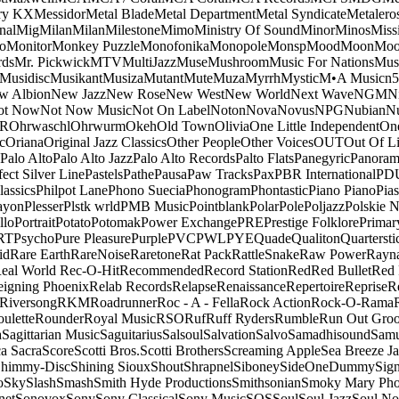
ry KX
Messidor
Metal Blade
Metal Department
Metal Syndicate
Metalero
nal
Mig
Milan
Milan
Milestone
Mimo
Ministry Of Sound
Minor
Minos
Miss
o
Monitor
Monkey Puzzle
Monofonika
Monopole
Monsp
Mood
Moon
Moo
ds
Mr. Pickwick
MTV
MultiJazz
Muse
Mushroom
Music For Nations
Musi
Musidisc
Musikant
Musiza
Mutant
Mute
Muza
Myrrh
Mystic
M•A Music
n
w Albion
New Jazz
New Rose
New West
New World
Next Wave
NGM
N
ot Now
Not Now Music
Not On Label
Noton
Nova
Novus
NPG
Nubian
Nu
R
Ohrwaschl
Ohrwurm
Okeh
Old Town
Olivia
One Little Independent
One
c
Oriana
Original Jazz Classics
Other People
Other Voices
OUT
Out Of L
Palo Alto
Palo Alto Jazz
Palo Alto Records
Palto Flats
Panegyric
Panora
fect Silver Line
Pastels
Pathe
Pausa
Paw Tracks
Pax
PBR International
PD
lassics
Philpot Lane
Phono Suecia
Phonogram
Phontastic
Piano Piano
Pias
ayon
Plesser
Plstk wrld
PMB Music
Pointblank
Polar
Pole
Poljazz
Polskie N
llo
Portrait
Potato
Potomak
Power Exchange
PRE
Prestige Folklore
Primar
RT
Psycho
Pure Pleasure
Purple
PVC
PWL
PYE
Quade
Qualiton
Quartersti
id
Rare Earth
RareNoise
Raretone
Rat Pack
RattleSnake
Raw Power
Rayn
eal World
Rec-O-Hit
Recommended
Record Station
Red
Red Bullet
Red 
eigning Phoenix
Relab Records
Relapse
Renaissance
Repertoire
Reprise
R
Riversong
RKM
Roadrunner
Roc - A - Fella
Rock Action
Rock-O-Rama
ulette
Rounder
Royal Music
RSO
Ruf
Ruff Ryders
Rumble
Run Out Gro
a
Sagittarian Music
Saguitarius
Salsoul
Salvation
Salvo
Samadhisound
Samu
a Sacra
Score
Scotti Bros.
Scotti Brothers
Screaming Apple
Sea Breeze J
himmy-Disc
Shining Sioux
Shout
Shrapnel
Siboney
SideOneDummy
Sign
o
Sky
Slash
Smash
Smith Hyde Productions
Smithsonian
Smoky Mary Ph
net
Sonovox
Sony
Sony Classical
Sony Music
SOS
Soul
Soul Jazz
Soul No