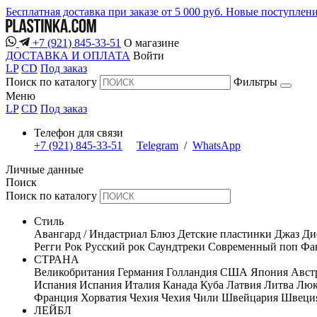
Бесплатная доставка при заказе от 5 000 руб.
Новые поступлен
+7 (921) 845-33-51
О магазине
ДОСТАВКА И ОПЛАТА
Войти
LP
CD
Под заказ
Поиск по каталогу
Фильтры
Меню
LP
CD
Под заказ
Телефон для связи
+7 (921) 845-33-51
Telegram
/
WhatsApp
Личные данные
Поиск
Поиск по каталогу
Стиль
Авангард / Индастриал
Блюз
Детские пластинки
Джаз
Ди
Регги
Рок
Русский рок
Саундтреки
Современный поп
Фан
СТРАНА
Великобритания
Германия
Голландия
США
Япония
Авст
Испания
Испания
Италия
Канада
Куба
Латвия
Литва
Люк
Франция
Хорватия
Чехия
Чехия
Чили
Швейцария
Швеци
ЛЕЙБЛ