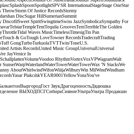
plasc
Splash
Spoon
Spotlight
SPV
SR International
Stage
Stage One
Star
s Throw
Storm Of Justice Records
Stormy
darshan Disc
Sugar Hill
Sumerian
Summit
 Discofil
Sweet Spirit
Swingtime
Swiss Jazz
Symbolica
Sympathy For
mavar
Telstar
Temple
Tent
Tequila Grooves
Tern
Terrible
The Golden
ey
Throttle
Tidal Waves Music
Timeless
Timesig
Tin Pan
ce
Touch & Go
Tough Love
Towner Records
Tradecraft
Trading
b
Tuff Gong
Turbo
Turkuola
TVT
Twin/Tone
U.S.
ited Artists Records
United Music Group
Universal
Universal
Vee Jay
Venice In
Schallplatten
Volume
Voodoo Rhythm
Vortex
Vox
VP
Wagram
Walt
r Sunset
Warp
Waterland
WaterTower
WaterTower
Wax 'N Stacks
We
Funny About
Whirlwind
Wifon
Wiiija
Wilbury
Win Mil
Wind
Windham
ecords
Yasar Plakcılık
YEAR0001
Yellow
Yona
You've
Балкантон
Выргород
Гост Звук
Драгоценность
Дядюшка
тделение ВЫХОД
ПСГ
Сибирь
Сияние
Ультра
Ультра Продакшн