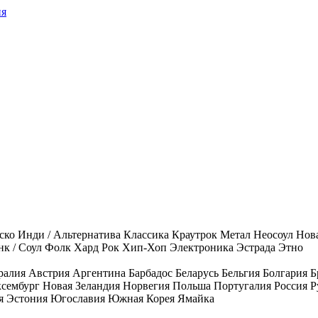
ия
ско
Инди / Альтернатива
Классика
Краутрок
Метал
Неосоул
Нов
к / Соул
Фолк
Хард Рок
Хип-Хоп
Электроника
Эстрада
Этно
ралия
Австрия
Аргентина
Барбадос
Беларусь
Бельгия
Болгария
Б
сембург
Новая Зеландия
Норвегия
Польша
Португалия
Россия
Р
я
Эстония
Югославия
Южная Корея
Ямайка