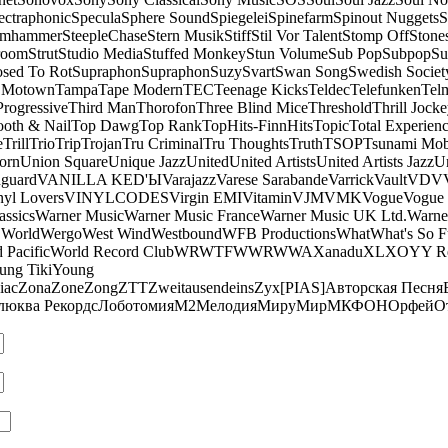
ectraphonic
Specula
Sphere Sound
Spiegelei
Spinefarm
Spinout Nuggets
S
amhammer
SteepleChase
Stern Musik
Stiff
Stil Vor Talent
Stomp Off
Stone
room
Strut
Studio Media
Stuffed Monkey
Stun Volume
Sub Pop
Subpop
Su
sed To Rot
Supraphon
Supraphon
Suzy
Svart
Swan Song
Swedish Society
 Motown
Tampa
Tape Modern
TEC
Teenage Kicks
Teldec
Telefunken
Tel
Progressive
Third Man
Thorofon
Three Blind Mice
Threshold
Thrill Jock
ooth & Nail
Top Dawg
Top Rank
TopHits-FinnHits
Topic
Total Experien
e
Trill
Trio
Trip
Trojan
Tru Criminal
Tru Thoughts
Truth
TSOP
Tsunami Mo
orn
Union Square
Unique Jazz
United
United Artists
United Artists Jazz
Un
guard
VANILLA KED'Ы
Varajazz
Varese Sarabande
Varrick
Vault
VDV
nyl Lovers
VINYLCODES
Virgin EMI
Vitamin
VJM
VMK
Vogue
Vogue 
assics
Warner Music
Warner Music France
Warner Music UK Ltd.
Warne
 World
Wergo
West Wind
Westbound
WFB Productions
What
What's So 
 Pacific
World Record Club
WRWTFWWR
WWA
Xanadu
XL
XO
Y
Y R
ung Tiki
Young
iac
Zona
Zone
Zong
ZTT
Zweitausendeins
Zyx
[PIAS]
Авторская Песня
люква Рекордс
Лоботомия
М2
Мелодия
МируМир
МКФОН
Орфей
О