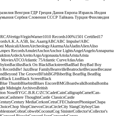
разилия
Венгрия
ГДР
Греция
Дания
Европа
Израиль
Индия
умыния
Сербия
Словения
СССР
Тайвань
Турция
Финляндия
e
RCA
Vertigo
Virgin
Warner
10
10 Records
100%
1501 Certified
17
ords
A.K.A.
A5B, Inc.
Aaarrg
ABC
ABC Impulse!
ABC
ni Musicali
Ahorn
Aircheology
Akarma
Ala
Aladin
Alien
Aliso
mpex Records
Amulet
Anchor
Anchor Lights
Angel
Angelo
Annapurna
uktion
Ardeck
Areito
Argo
Argonauta
Ariola
Arista
Arista
 Movies
ATCO
Atlantic 75
Atlantic Curve
Atlas
Atlas
bylon
Bacillus
Back On Black
Backstreet
Bad
Bad Boy
Bad Boy
h Records
Be! Jazz
Bear Family
Bearsville
Beatrocket
Because
Because
ond
Beyond The Groove
BFish
BGP
Biber
Big Bear
Big Beat
Big
z
Black Lion
Black Screen
Black
Blue Thumb
Bluebird
Blues Encore
BMG
Boardwalk
Bomba
Bomba
ight Midnight Archives
British
tton Nose
BYG
C.B.R.
C/Z
C5
Cadet
Cain
Calligraph
Camel
Can-
anca
Cashmere Thoughts
Castle Classics
Castle
entury
Century Media
Cerkon
Cetra
CFE
ChaleurePhonique
Chapa
Choice
Chop Shop
Cinevox
Circa
Circle
City Slang
Cityboy
Clan
blestone
Cobra
Cobweb
Coconut
Cog Sinister
Collector's
Collector's
d
Concord Bicycle
Concord Jazz
Concorde
Congo