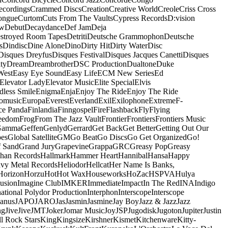
ecordings
Crammed Discs
Creation
Creative World
Creole
Criss Cross
ongue
Curtom
Cuts From The Vaults
Cypress Records
D:vision
ow
Debut
Decaydance
Def Jam
Deja
stroyed Room Tapes
Detriti
Deutsche Grammophon
Deutsche
s
Dindisc
Dine Alone
Dino
Dirty Hit
Dirty Water
Disc
Disques Dreyfus
Disques Festival
Disques Jacques Canetti
Disques
ty
Dream
Dreambrother
DSC Production
Dualtone
Duke
West
Easy Eye Sound
Easy Life
ECM New Series
Ed
Elevator Lady
Elevator Music
Elite Special
Elvis
dless Smile
Enigma
Enja
Enjoy The Ride
Enjoy The Ride
omusic
Europa
Everest
Everland
Exil
Exilophone
Extreme
F-
ce Panda
Finlandia
Finngospel
Fire
Flashback
Fly
Flying
eedom
Frog
From The Jazz Vault
Frontier
Frontiers
Frontiers Music
Gamma
Geffen
Genlyd
Gerrard
Get Back
Get Better
Getting Out Our
pes
Global Satellite
GM
Go Beat
Go Discs
Go Get Organized
Go!
f Sand
Grand Jury
Grapevine
Grappa
GRC
Greasy Pop
Greasy
han Records
Hallmark
Hammer Heart
Hannibal
Hansa
Happy
vy Metal Records
Heliodor
Hellcat
Her Name Is Banks,
Horizon
Horzu
Hot
Hot Wax
Houseworks
HoZac
HSPVA
Hulya
lusion
Imagine Club
IMKER
Immediate
Impact
In The Red
INA
Indigo
national Polydor Production
Interphon
Interscope
Interscope
Janus
JAPO
JARO
Jas
Jasmin
Jasmine
Jay Boy
Jazz & Jazz
Jazz
ng
Jive
Jive
JMT
Joker
Jomar Music
Joy
JSP
Jugodisk
Jugoton
Jupiter
Justin
ll Rock Stars
King
Kingsize
Kirshner
Kismet
Kitchenware
Kitty-