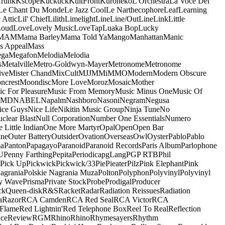
runk
Kscope
Kuckuck
KultFront
Kuroneko
L'Orchestra
La Voce Del
Le Chant Du Monde
Le Jazz Cool
Le Narthecophore
Leaf
Learning
 Attic
Lil' Chief
Lilith
Limelight
Line
Line/OutLine
Link
Little
Loud
Love
Lovely Music
LoveTap
Luaka Bop
Lucky
MAM
Mama Barley
Mama Told Ya
Mango
Manhattan
Manic
s Appeal
Mass
ga
Megafon
Melodia
Melodia
s
Metalville
Metro-Goldwyn-Mayer
Metronome
Metronome
ive
Mister Chand
MixCult
MJJ
MMi
MMO
Modern
Modern Obscure
ncrest
Moondisc
More Love
Moroz
Mosaic
Mother
c For Pleasure
Music From Memory
Music Minus One
Music Of
5MD
NABEL
Napalm
Nashboro
Nasoni
Negram
Negusa
ice Guys
Nice Life
Nikitin Music Group
Ninja Tune
No
clear Blast
Null Corporation
Number One Essentials
Numero
 Little Indian
One More Martyr
Opal
Open
Open Bar
ine
Outer Battery
Outsider
Ovation
Overseas
Owl
Oyster
Pablo
Pablo
ma
Panton
Papagayo
Paranoid
Paranoid Records
Paris Album
Parlophone
U
Penny Farthing
Pepita
Periodica
pgLang
PGP RTB
Phil
Pick Up
Pickwick
Pickwick/33
Pie
Pieater
Pilz
Pink Elephant
Pink
agrania
Polskie Nagrania Muza
Polton
Polyphon
Polyvinyl
Polyvinyl
y Wave
Prisma
Private Stock
Probe
Prodigal
Producer
ck
Queen-disk
R&S
Racket
Radar
Radiation Reissues
Radiation
a
Razor
RCA Camden
RCA Red Seal
RCA Victor
RCA
Flame
Red Lightnin'
Red Telephone Box
Reel To Real
Reflection
ce
Review
RGM
Rhino
Rhino
Rhymesayers
Rhythm