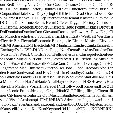
our Red
Cooking Vinyl
Coral
Core
Coskun
Cosmex
Cotillion
Craft
Craft R
ar
CTI
Cube
Culture Factory
Cultures Of Soul
Cuneiform
Curcio
Cursed T
 Corporation
Date
Dawn
DaySpring
DDD
De-Lite
Dead Oceans
Death R
oup
Demos
Denovali
DEP
Dep International
Deram
Desaster Unlimited
De
DGC
dh2
Die Stimme Seines Herrn
Different
Diggers Factory
Dimension
al
Discom
Discophon
Discovery
Discreet
Disque Pointu
Disques Dreyfus
Dol
Dominion
Domino
Don Giovanni
Dormouse
Down At Dawn
Drag Ci
Ear-Music
Earache
Early Sounds
Earmark
Earth
East / West
East West
East
c
Electric Bird
Electrola
Electronic Emergencies
Elektra Musician
Elevator
MI
EMI America
EMI Electrola
EMI-Manhattan
Emidisc
Emika
Empire
En
o
Ermitage
Escho
ESP-Disk
Estrus
Etage Noir
Eterna
EuroArts
Eurodisc
Eur
t Possum
Fat Wreck Chords
Favorit
Fellside
Festival Classique
Fiction
Fier
od
Foolish Music
Four
Four Leaf Clover
Fox & His Friends
Fox Music
Fr
zz Club
Fuzzed And Buzzed
FY
Gala
Gama
Gama Musikverlags GmbH
Gingerbread Man
Glitterbeat
Glitterhouse
Global
Global Records And Ta
den Hour
Gondwana
Good Boy
Good Time
Goodbye
Graduate
Grains O
o Editoriale Fabbri
GTO
Guerssen
Guess Who
Guest Star
Gull
H&L
Hais
a Mundi France
Hat Art
Haute Areal
Hayride Records
HBS
Heavenly
Hea
alaya
His Master's Voice
Hit Parade
HNE
Hollywood
Homestead
Hor Zu
lleurs
Iconic Promo
Ideologic Organ
Idiot
IGLOO
Illegal
Illegal Cinema
Il
nner City
Innervision
Inside Out Music
Instant
Intercord
International
Inter
Island Visual Arts
Isotopia
ITM
J
J&R
J&R Adventures
Jagjaguwar
Jakarta
-Story
Jazz4ever
Jazzland
Jazzpoint
Jazztone
JB
JCOA
JDC
Jet
Jeton
Jiaolo
a
Karussell
Kavardak
Ken
Kent
Keytone
Kid Katana
KIDina KORNER
Ki