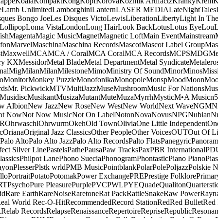
appe
Koala
Kompakt
Kong
Kopf
Korova
Kozmik Artifactz
Kranky
Krem
K
e
Lamb Unlimited
Lamborghini
Lantern
LASER MEDIA
LateNightTales
sques Bongo Joe
Les Disques Victo
Lewis
Liberation
Liberty
Light In The
Lollipop
Loma Vista
London
Long Hair
Look Back
Lotus
Lotus Eye
Lou
ish
Magenta
Magic Music
Magnet
Magnetic Loft
Main Event
Mainstream
fon
Marvel
Maschina
Maschina Records
Mascot
Mascot Label Group
Mas
t
Maxwell
MCA
MCA / Coral
MCA Coral
MCA Records
MCPS
MDG
Me
ry KX
Messidor
Metal Blade
Metal Department
Metal Syndicate
Metalero
nal
Mig
Milan
Milan
Milestone
Mimo
Ministry Of Sound
Minor
Minos
Miss
o
Monitor
Monkey Puzzle
Monofonika
Monopole
Monsp
Mood
Moon
Moo
ds
Mr. Pickwick
MTV
MultiJazz
Muse
Mushroom
Music For Nations
Musi
Musidisc
Musikant
Musiza
Mutant
Mute
Muza
Myrrh
Mystic
M•A Music
n
w Albion
New Jazz
New Rose
New West
New World
Next Wave
NGM
N
ot Now
Not Now Music
Not On Label
Noton
Nova
Novus
NPG
Nubian
Nu
R
Ohrwaschl
Ohrwurm
Okeh
Old Town
Olivia
One Little Independent
One
c
Oriana
Original Jazz Classics
Other People
Other Voices
OUT
Out Of L
Palo Alto
Palo Alto Jazz
Palo Alto Records
Palto Flats
Panegyric
Panora
fect Silver Line
Pastels
Pathe
Pausa
Paw Tracks
Pax
PBR International
PD
lassics
Philpot Lane
Phono Suecia
Phonogram
Phontastic
Piano Piano
Pias
ayon
Plesser
Plstk wrld
PMB Music
Pointblank
Polar
Pole
Poljazz
Polskie N
llo
Portrait
Potato
Potomak
Power Exchange
PRE
Prestige Folklore
Primar
RT
Psycho
Pure Pleasure
Purple
PVC
PWL
PYE
Quade
Qualiton
Quartersti
id
Rare Earth
RareNoise
Raretone
Rat Pack
RattleSnake
Raw Power
Rayn
eal World
Rec-O-Hit
Recommended
Record Station
Red
Red Bullet
Red 
x
Relab Records
Relapse
Renaissance
Repertoire
Reprise
Republic
Resonan