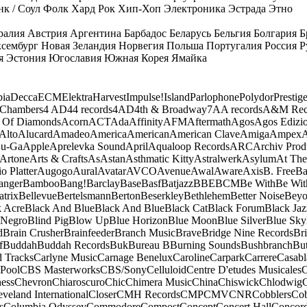
к / Соул
Фолк
Хард Рок
Хип-Хоп
Электроника
Эстрада
Этно
ралия
Австрия
Аргентина
Барбадос
Беларусь
Бельгия
Болгария
Б
сембург
Новая Зеландия
Норвегия
Польша
Португалия
Россия
Р
я
Эстония
Югославия
Южная Корея
Ямайка
ia
Decca
ECM
Elektra
Harvest
Impulse!
Island
Parlophone
Polydor
Prestig
 Chambers
4 AD
44 records
4AD
4th & Broadway
7A
A records
A&M Rec
 Of Diamonds
Acorn
ACT
Ada
Affinity
AFM
Aftermath
Agos
Agos Edizio
Alto
Alucard
Amadeo
America
American
American Clave
Amiga
Ampex
A
u-Ga
Apple
Aprelevka Sound
April
Aqualoop Records
ARC
Archiv Prod
Artone
Arts & Crafts
As
Astan
Asthmatic Kitty
Astralwerk
Asylum
At The
o Platter
Augogo
Aural
Avatar
AVCO
Avenue
Awal
Aware
Axis
B. Free
Ba
anger
Bamboo
Bang!
Barclay
Base
Basf
Batjazz
BBE
BCM
Be With
Be Wit
atrix
Bellevue
Bertelsmann
Berton
Beserkley
Bethlehem
Better Noise
Bey
k Acre
Black And Blue
Black And Blue
Black Cat
Black Forum
Black Jaz
 Negro
Blind Pig
Blow Up
Blue Horizon
Blue Moon
Blue Silver
Blue Sky
d
Brain Crusher
Brainfeeder
Branch Music
Brave
Bridge Nine Records
Br
f
Buddah
Buddah Records
Buk
Bureau B
Burning Sounds
Bushbranch
Bu
d Tracks
Carlyne Music
Carnage Benelux
Caroline
Carpark
Carrere
Casabl
Pool
CBS Masterworks
CBS/Sony
Celluloid
Centre D'etudes Musicales
C
ess
Chevron
Chiaroscuro
Chic
Chimera Music
China
Chiswick
Chlodwig
eveland International
Closer
CMH Records
CMP
CMV
CNR
Cobblers
Cob
s
Columbia Odyssey
Commodore
Compost
Concept
Concert Hall
Concor