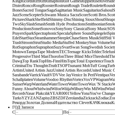
King
Ricordi
Riff
Rift
Rimaphon
Riot Games
Ripple
Rise
Riverside
Distro
Ronco
Rong
Rooster
Rostrum
Rough Trade
Roulette
Round
Bones
Sacred Tongue
Saga
Sagittarian Music
Saguitarius
Salsoul
S
Jazz
Scene
Scepter
Schwann Musica Sacra
Score
Scotti Bros.
Scot
Pictures
Shark
Sheffield
Shimmy-Disc
Shining Sioux
Shout
Shrapn
Two
Sky
Slash
Smash
Smith Hyde Productions
Smithsonian
Smok
Productions
Sonet
Sonovox
Sony
Sony Classical
Sony Music
SOS
Prayers
Spark
Spectraphonic
Specula
Sphere Sound
Spiegelei
Spin
Edel
Start
Stax
Steamhammer
SteepleChase
Stern Musik
Stiff
Stil 
Trash
Stroom
Strut
Studio Media
Stuffed Monkey
Stun Volume
Su
Rot
Supraphon
Supraphon
Suzy
Svart
Swan Song
Swedish Society
Motown
Tampa
Tape Modern
TEC
Teenage Kicks
Teldec
Telefun
Progressive
Third Man
Thorofon
Three Blind Mice
Threshold
Thr
Dawg
Top Rank
TopHits-FinnHits
Topic
Total Experience
Touch
Criminal
Tru Thoughts
Truth
TSOP
Tsunami Mob
Tuff Gong
Tur
Artists
United Artists Jazz
United Artists Records
United Music 
Sarabande
Varrick
Vault
VDV
Vee Jay
Venice In Peril
Ventipax
Ven
Schallplatten
Volume
Voodoo Rhythm
Vortex
Vox
VP
Wagram
Wal
Sunset
Warp
Waterland
WaterTower
WaterTower
Wax 'N Stacks
W
Funny About
Whirlwind
Wifon
Wiiija
Wilbury
Win Mil
Wind
Wind
Records
Yasar Plakcılık
YEAR0001
Yellow
Yona
You've Change
Turks
YZY
ZAN
Zapisy
ZBS
ZDF
Zerolandia
Zickzack
Zodiac
Zo
Рекордс
Золотая Долина
Издательство Clever
КАЧ
Клюква
К
ГОД Записи
С
|
По