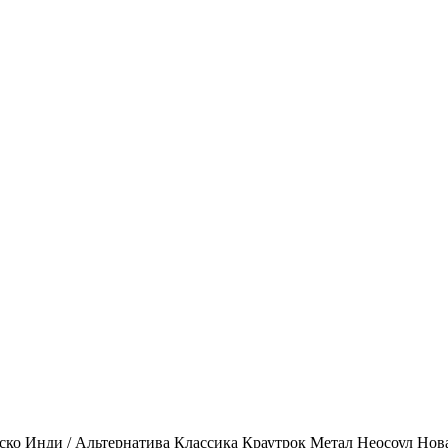
ско
Инди / Альтернатива
Классика
Краутрок
Метал
Неосоул
Нов