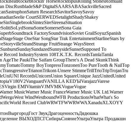
RockBeat
Rocket
Rockin' Horse
Rocktopus
Rolling Stones
Romuald
an Disc
Rustblade
S&P Digital
SAAR
SABA
Sackville
Sacred
can
Sastruphon
Saturn Research
Savitor
Savoy
Savoy
anadian
Seelie Court
SERWED
Setalight
Shady
Shakey
ne
Sin
Singlebrook
Sintez
Sire
Sireena
Situation
e
Soliti
SoLyd
Soma
Some
Somerset
Sona Gaia
Superb
Soundtrack Factory
Soundvision
Soviet Grail
Soyuz
Spanish
al
Stage
Stage One
Star Song
Star Trak Entertainment
Starline
Stars by
ve
Storyville
Strand
Strange Fruit
Strange Ways
Street
t
Sunburst
Sunday
Sundazed
Sunnyside
Sunset
Supposed To
e Record Industry
System 108
T.K.
T.K. Records
Tamla
Tamla
n Age
The Pauki
The Saifam Group
There's A Dead Skunk
Think
umy
Tomato
Tommy Boy
Tonpress
Tonzonen
Too Pure
Tooth & Nail
Top
ic
Transgressive
Trianon
Trikont-Unsere Stimme
Trill
Trio
Trip
Trojan
Tru
e
Uni
UNI Records
Unicorn
Union Square
Unique Jazz
United
United
topia
V180
V2
Vanguard
VANILLA KED'Ы
Varajazz
Varese
ES
Virgin EMI
Vitamin
VJM
VMK
Vogue
Vogue
Warner Music
Warner Music France
Warner Music UK Ltd.
Warner
d
Wergo
West Wind
Westbound
WFB Productions
What
What's So
cific
World Record Club
WRWTFWWR
WWA
Xanadu
XL
XO
Y
Y
нтон
Выргород
Гост Звук
Драгоценность
Дядюшка
тделение ВЫХОД
ПСГ
Сибирь
Сияние
Ультра
Ультра Продакшн