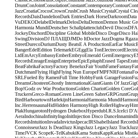
Drum
ConJoint
Consolation
Constant
Contemporary
Contour
Cont
Jazz
Croatia
Crocos
Crown
Crush
Crush Music
Crystal
Crystal Cle
Records
Dais
Dandelion
Dark Entries
Dark Horse
Darkroom
Data
Vu
DEKO
Delabel
Delmark
Delos
Delta
Demon
Demon Music Gr
Harmonia Mundi
Deutscher Schallplattenclub
Devil Discos
DFA
Jockey
Dischord
Discipline Global Mobile
Disco Doge
Disco Hal
Swing
Division
DJ ПЛАЩ
DJM
Do It
Doctor Jazz
Dogma Rgaza
Street
Dureco
Durium
Dusty Beats
E A Production
Ear
Ear Music
Banger
Edel
Edition Telemark
EG
Egg
Ela Ton
Electrecord
Electri
Ltd
EmArcy
Embassy
Ember
Embryo
Emerald Gem
Emergency
E
Records
Enrage
Ensign
Enterprise
Epic
Epitaph
Erased Tapes
Erat
Beat
Fabrika
Factory
Factory Benelux
Fair Youth
Fame
Fantasy
Fa
Dutchman
Flying High
Flying Nun Europe
FMP
FNR
Fontana
Fo
SRL
Fueled By Ramen
Full Time Hobby
Funk Garage
Fusion
Fu
Dreams
Ghosteen
Ghostly International
Giant
Giants Of Jazz
Gig
Bop!
Godz ov War Productions
Golden Chariot
Golden Core
Gol
Truckers
Greco-Roman
Green Line
Green Sabre
GRP
Grunt
Grupp
Bird
Harbourtown
Harlekijn
Harmonia
Harmonia Mundi
Harmoni
Inc.
Herrensauna
Hid
Hidden Harmony
High Roller
Highway
Him
Plak
Hungaroton
Hydrogen Dukebox
Hyperdub
I.R.S.
Ice
Ici D'Ai
Aera
Indochina
Infinity
Ingo
Init
Injection Disco Dance
Innamind
I
Records
Intuition
Invada
Invictus
Ipecac
IRS
Isabel
Island Records
Connoisseur
Jazz Is Dead
Jazz Kings
Jazz Legacy
Jazz Track
Jazz
Time
JVC
K Scope
K-Tel
Kabuki
Kama Sutra
Kapp
Karkia Mistik