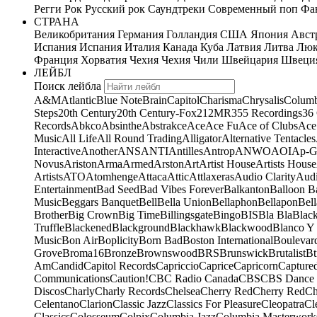
Регги
Рок
Русский рок
Саундтреки
Современный поп
Фан
СТРАНА
Великобритания
Германия
Голландия
США
Япония
Авст
Испания
Испания
Италия
Канада
Куба
Латвия
Литва
Люк
Франция
Хорватия
Чехия
Чехия
Чили
Швейцария
Швеци
ЛЕЙБЛ
Поиск лейбла
A&M
Atlantic
Blue Note
Brain
Capitol
Charisma
Chrysalis
Columb
Steps
20th Century
20th Century-Fox
21
2MR
355 Recordings
36
Records
Abkco
Absinthe
Abstrakce
Ace
Ace Fu
Ace of Clubs
Ace
Music
All Life
All Round Trading
Alligator
Alternative Tentacles
Interactive
Another
ANS
ANTI
Antilles
Antrop
ANWO
AOI
Ap-G
Novus
Ariston
Arma
Armed
Arston
Art
Artist House
Artists House
Artists
ATO
Atomhenge
Attaca
Attic
Attlaxeras
Audio Clarity
Audi
Entertainment
Bad Seed
Bad Vibes Forever
Balkanton
Balloon B
Music
Beggars Banquet
Bell
Bella Union
Bellaphon
Bellapon
Bell
Brother
Big Crown
Big Time
Billingsgate
Bingo
BIS
Bla Bla
Blac
Truffle
Blackened
Blackground
Blackhawk
Blackwood
Blanco Y
Music
Bon Air
Boplicity
Born Bad
Boston International
Boulevar
Grove
Broma16
Bronze
Brownswood
BRS
Brunswick
Brutalist
Bt
Am
Candid
Capitol Records
Capriccio
Caprice
Capricorn
Capture
Communications
Caution!
CBC Radio Canada
CBS
CBS Dance 
Discos
Charly
Charly Records
Chelsea
Cherry Red
Cherry Red
Ch
Celentano
Clarion
Classic Jazz
Classics For Pleasure
Cleopatra
Cl
Classics
Colosseum
Colpix
Columbia Jazz
Columbia Masterwork