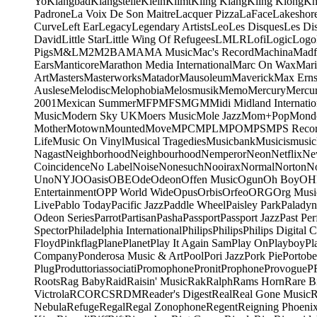
Yo
Klangbad
Klangstelle
Klein
Klimt
Kling Klang
Kling Klong
Kn
Padrone
La Voix De Son Maitre
Lacquer Pizza
LaFace
Lakeshor
Curve
Left Ear
Legacy
Legendary Artists
Leo
Les Disques
Les Di
David
Little Star
Little Wing Of Refugees
LMLR
Lofi
Logic
Logo
Pigs
M&L
M2
M2BA
MA
MA Music
Mac's Record
Machina
Madf
Ears
Manticore
Marathon Media International
Marc On Wax
Mari
Art
Masters
Masterworks
Matador
Mausoleum
Maverick
Max Erns
Auslese
Melodisc
Melophobia
Melosmusik
Memo
Mercury
Mercu
2001
Mexican Summer
MFP
MFS
MGM
Midi
Midland Internatio
Music
Modern Sky UK
Moers Music
Mole Jazz
Mom+Pop
Mond
Mother
Motown
Mounted
Move
MPC
MPL
MPO
MPS
MPS Recor
Life
Music On Vinyl
Musical Tragedies
Musicbank
Musicismusic
Nagast
Neighborhood
Neighbourhood
Nemperor
Neon
Netflix
Ne
Coincidence
No Label
Noise
Nonesuch
Nooirax
Normal
Norton
N
Uno
NYJO
Oasis
OBE
Ode
Odeon
Offen Music
Ogun
Oh Boy
OH
Entertainment
OPP World Wide
Opus
Orbis
Orfeo
ORG
Org Musi
Live
Pablo Today
Pacific Jazz
Paddle Wheel
Paisley Park
Paladyn
Odeon Series
Parrot
Partisan
Pasha
Passport
Passport Jazz
Past Per
Spector
Philadelphia International
Philips
Philips
Philips Digital C
Floyd
Pinkflag
Plane
Planet
Play It Again Sam
Play On
Playboy
Pl
Company
Ponderosa Music & Art
Pool
Pori Jazz
Pork Pie
Portobe
Plug
Produttoriassociati
Promophone
Pronit
Prophone
Provogue
P
Roots
Rag Baby
Raid
Raisin' Music
Rak
Ralph
Rams Horn
Rare B
Victrola
RCO
RCS
RDM
Reader's Digest
Real
Real Gone Music
R
Nebula
Refuge
Regal
Regal Zonophone
Regent
Reigning Phoeni