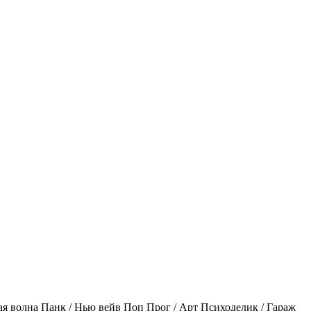
ая волна
Панк / Нью вейв
Поп
Прог / Арт
Психоделик / Гараж