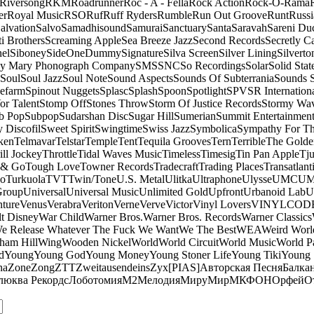
Riversong
RKM
Roadrunner
Roc - A - Fella
Rock Action
Rock-O-Rama
er
Royal Music
RSO
Ruf
Ruff Ryders
Rumble
Run Out Groove
Runt
Russi
alvation
Salvo
Samadhisound
Samurai
Sanctuary
Santa
Saravah
Sareni Du
ti Brothers
Screaming Apple
Sea Breeze Jazz
Second Records
Secretly C
el
Siboney
SideOneDummy
Signature
Silva Screen
Silver Lining
Silverto
y Mary Phonograph Company
SMS
SNC
So Recordings
Solar
Solid Stat
Soul
Soul Jazz
Soul Note
Sound Aspects
Sounds Of Subterrania
Sounds 
efarm
Spinout Nuggets
Splasc
Splash
Spoon
Spotlight
SPV
SR Internation
Vor Talent
Stomp Off
Stones Throw
Storm Of Justice Records
Stormy Wa
b Pop
Subpop
Sudarshan Disc
Sugar Hill
Sumerian
Summit Entertainmen
 Discofil
Sweet Spirit
Swingtime
Swiss Jazz
Symbolica
Sympathy For Th
ken
Telmavar
Telstar
Temple
Tent
Tequila Grooves
Tern
Terrible
The Golde
ill Jockey
Throttle
Tidal Waves Music
Timeless
Timesig
Tin Pan Apple
Tj
 & Go
Tough Love
Towner Records
Tradecraft
Trading Places
Transatlant
bo
Turkuola
TVT
Twin/Tone
U.S. Metal
Ulitka
Ultraphone
Ulysse
UMC
UM
Group
Universal
Universal Music
Unlimited Gold
Upfront
Urbanoid Lab
U
ture
Venus
Verabra
Veriton
Verne
Verve
Victor
Vinyl Lovers
VINYLCOD
t Disney
War Child
Warner Bros.
Warner Bros. Records
Warner Classics
e Release Whatever The Fuck We Want
We The Best
WEA
Weird Worl
ham Hill
Wing
Wooden Nickel
World
World Circuit
World Music
World Pa
d
Young
Young God
Young Money
Young Stoner Life
Young Tiki
Young
na
Zone
Zong
ZTT
Zweitausendeins
Zyx
[PIAS]
Авторская Песня
Балка
люква Рекордс
Лоботомия
М2
Мелодия
МируМир
МКФОН
Орфей
О