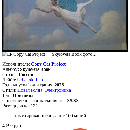
Исполнитель:
Copy Cat Project
Альбом:
Skylovers Book
Страна:
Россия
Лейбл:
Urbanoid Lab
Год выпуска/год издания:
2026
Стили:
Новая волна
,
Электроника
Тип:
Оригинал
Состояние пластинки/конверта:
SS/SS
Размер диска:
12"
лимитированное издание 100 копий
4 690
руб.