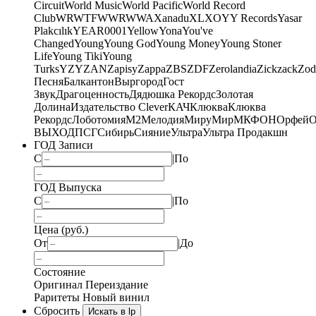
Circuit
World Music
World Pacific
World Record
Club
WRWTFWWR
WWA
Xanadu
XL
XO
Y
Y Records
Yasar
Plakcılık
YEAR0001
Yellow
Yona
You've
Changed
Young
Young God
Young Money
Young Stoner
Life
Young Tiki
Young
Turks
YZY
ZAN
Zapisy
Zappa
ZBS
ZDF
Zerolandia
Zickzack
Zod
Песня
Балкантон
Выргород
Гост
Звук
Драгоценность
Дядюшка Рекордс
Золотая
Долина
Издательство Clever
КАЧ
Клюква
Клюква
Рекордс
Лоботомия
М2
Мелодия
МируМир
МКФОН
Орфей
О
ВЫХОД
ПСГ
Сибирь
Сияние
Ультра
Ультра Продакшн
ГОД Записи
С
|
По
ГОД Выпуска
С
|
По
Цена (руб.)
От
|
До
Состояние
Оригинал
Переиздание
Раритеты
Новый винил
Сбросить
Искать в lp