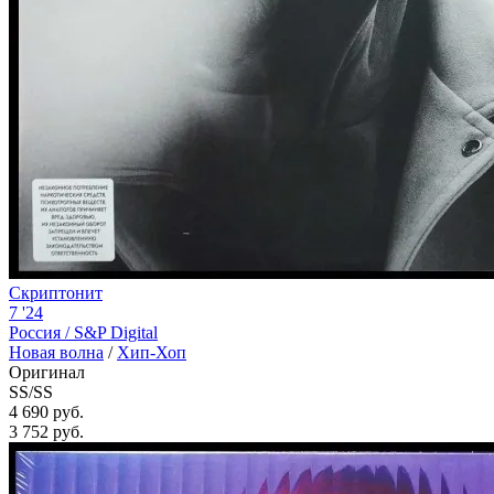
Скриптонит
7 '24
Россия /
S&P Digital
Новая волна
/
Хип-Хоп
Оригинал
SS/SS
4 690 руб.
3 752
руб.