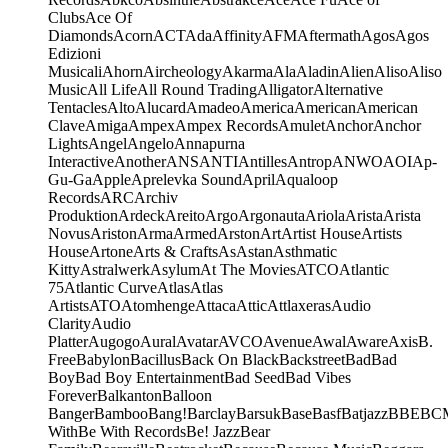
Clubs
Ace Of
Diamonds
Acorn
ACT
Ada
Affinity
AFM
Aftermath
Agos
Agos
Edizioni
Musicali
Ahorn
Aircheology
Akarma
Ala
Aladin
Alien
Aliso
Aliso
Music
All Life
All Round Trading
Alligator
Alternative
Tentacles
Alto
Alucard
Amadeo
America
American
American
Clave
Amiga
Ampex
Ampex Records
Amulet
Anchor
Anchor
Lights
Angel
Angelo
Annapurna
Interactive
Another
ANS
ANTI
Antilles
Antrop
ANWO
AOI
Ap-
Gu-Ga
Apple
Aprelevka Sound
April
Aqualoop
Records
ARC
Archiv
Produktion
Ardeck
Areito
Argo
Argonauta
Ariola
Arista
Arista
Novus
Ariston
Arma
Armed
Arston
Art
Artist House
Artists
House
Artone
Arts & Crafts
As
Astan
Asthmatic
Kitty
Astralwerk
Asylum
At The Movies
ATCO
Atlantic
75
Atlantic Curve
Atlas
Atlas
Artists
ATO
Atomhenge
Attaca
Attic
Attlaxeras
Audio
Clarity
Audio
Platter
Augogo
Aural
Avatar
AVCO
Avenue
Awal
Aware
Axis
B.
Free
Babylon
Bacillus
Back On Black
Backstreet
Bad
Bad
Boy
Bad Boy Entertainment
Bad Seed
Bad Vibes
Forever
Balkanton
Balloon
Banger
Bamboo
Bang!
Barclay
Barsuk
Base
Basf
Batjazz
BBE
BC
With
Be With Records
Be! Jazz
Bear