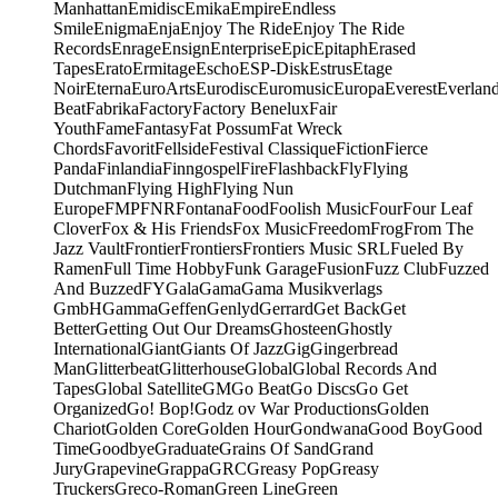
Manhattan
Emidisc
Emika
Empire
Endless
Smile
Enigma
Enja
Enjoy The Ride
Enjoy The Ride
Records
Enrage
Ensign
Enterprise
Epic
Epitaph
Erased
Tapes
Erato
Ermitage
Escho
ESP-Disk
Estrus
Etage
Noir
Eterna
EuroArts
Eurodisc
Euromusic
Europa
Everest
Everlan
Beat
Fabrika
Factory
Factory Benelux
Fair
Youth
Fame
Fantasy
Fat Possum
Fat Wreck
Chords
Favorit
Fellside
Festival Classique
Fiction
Fierce
Panda
Finlandia
Finngospel
Fire
Flashback
Fly
Flying
Dutchman
Flying High
Flying Nun
Europe
FMP
FNR
Fontana
Food
Foolish Music
Four
Four Leaf
Clover
Fox & His Friends
Fox Music
Freedom
Frog
From The
Jazz Vault
Frontier
Frontiers
Frontiers Music SRL
Fueled By
Ramen
Full Time Hobby
Funk Garage
Fusion
Fuzz Club
Fuzzed
And Buzzed
FY
Gala
Gama
Gama Musikverlags
GmbH
Gamma
Geffen
Genlyd
Gerrard
Get Back
Get
Better
Getting Out Our Dreams
Ghosteen
Ghostly
International
Giant
Giants Of Jazz
Gig
Gingerbread
Man
Glitterbeat
Glitterhouse
Global
Global Records And
Tapes
Global Satellite
GM
Go Beat
Go Discs
Go Get
Organized
Go! Bop!
Godz ov War Productions
Golden
Chariot
Golden Core
Golden Hour
Gondwana
Good Boy
Good
Time
Goodbye
Graduate
Grains Of Sand
Grand
Jury
Grapevine
Grappa
GRC
Greasy Pop
Greasy
Truckers
Greco-Roman
Green Line
Green