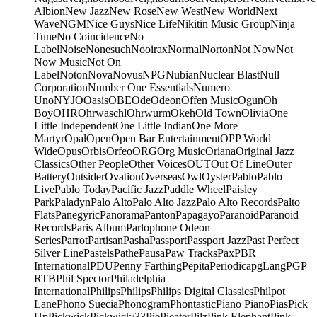
Albion
New Jazz
New Rose
New West
New World
Next
Wave
NGM
Nice Guys
Nice Life
Nikitin Music Group
Ninja
Tune
No Coincidence
No
Label
Noise
Nonesuch
Nooirax
Normal
Norton
Not Now
Not
Now Music
Not On
Label
Noton
Nova
Novus
NPG
Nubian
Nuclear Blast
Null
Corporation
Number One Essentials
Numero
Uno
NYJO
Oasis
OBE
Ode
Odeon
Offen Music
Ogun
Oh
Boy
OHR
Ohrwaschl
Ohrwurm
Okeh
Old Town
Olivia
One
Little Independent
One Little Indian
One More
Martyr
Opal
Open
Open Bar Entertainment
OPP World
Wide
Opus
Orbis
Orfeo
ORG
Org Music
Oriana
Original Jazz
Classics
Other People
Other Voices
OUT
Out Of Line
Outer
Battery
Outsider
Ovation
Overseas
Owl
Oyster
Pablo
Pablo
Live
Pablo Today
Pacific Jazz
Paddle Wheel
Paisley
Park
Paladyn
Palo Alto
Palo Alto Jazz
Palo Alto Records
Palto
Flats
Panegyric
Panorama
Panton
Papagayo
Paranoid
Paranoid
Records
Paris Album
Parlophone Odeon
Series
Parrot
Partisan
Pasha
Passport
Passport Jazz
Past Perfect
Silver Line
Pastels
Pathe
Pausa
Paw Tracks
Pax
PBR
International
PDU
Penny Farthing
Pepita
Periodica
pgLang
PGP
RTB
Phil Spector
Philadelphia
International
Philips
Philips
Philips Digital Classics
Philpot
Lane
Phono Suecia
Phonogram
Phontastic
Piano Piano
Pias
Pick
Up
Pickwick
Pickwick/33
Pie
Pieater
Pilz
Pink Elephant
Pink