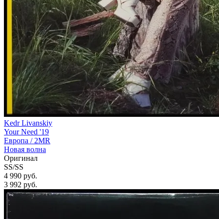
Kedr Livanskiy
Your Need '19
Европа /
2MR
Новая волна
Оригинал
SS/SS
4 990 руб.
3 992
руб.