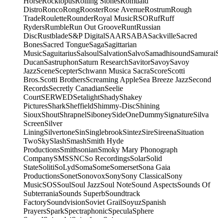
Horse
Rocktopus
Rolling Stones
Romuald
Distro
Ronco
Rong
Rooster
Rose Avenue
Rostrum
Rough
Trade
Roulette
Rounder
Royal Music
RSO
Ruf
Ruff
Ryders
Rumble
Run Out Groove
Runt
Russian
Disc
Rustblade
S&P Digital
SAAR
SABA
Sackville
Sacred
Bones
Sacred Tongue
Saga
Sagittarian
Music
Saguitarius
Salsoul
Salvation
Salvo
Samadhisound
Samurai
Ducan
Sastruphon
Saturn Research
Savitor
Savoy
Savoy
Jazz
Scene
Scepter
Schwann Musica Sacra
Score
Scotti
Bros.
Scotti Brothers
Screaming Apple
Sea Breeze Jazz
Second
Records
Secretly Canadian
Seelie
Court
SERWED
Setalight
Shady
Shakey
Pictures
Shark
Sheffield
Shimmy-Disc
Shining
Sioux
Shout
Shrapnel
Siboney
SideOneDummy
Signature
Silva
Screen
Silver
Lining
Silvertone
Sin
Singlebrook
Sintez
Sire
Sireena
Situation
Two
Sky
Slash
Smash
Smith Hyde
Productions
Smithsonian
Smoky Mary Phonograph
Company
SMS
SNC
So Recordings
Solar
Solid
State
Soliti
SoLyd
Soma
Some
Somerset
Sona Gaia
Productions
Sonet
Sonovox
Sony
Sony Classical
Sony
Music
SOS
Soul
Soul Jazz
Soul Note
Sound Aspects
Sounds Of
Subterrania
Sounds Superb
Soundtrack
Factory
Soundvision
Soviet Grail
Soyuz
Spanish
Prayers
Spark
Spectraphonic
Specula
Sphere