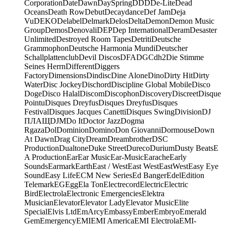
Corporation
Date
Dawn
DaySpring
DDD
De-Lite
Dead
Oceans
Death Row
Debut
Decaydance
Def Jam
Deja
Vu
DEKO
Delabel
Delmark
Delos
Delta
Demon
Demon Music
Group
Demos
Denovali
DEP
Dep International
Deram
Desaster
Unlimited
Destroyed Room Tapes
Detriti
Deutsche
Grammophon
Deutsche Harmonia Mundi
Deutscher
Schallplattenclub
Devil Discos
DFA
DGC
dh2
Die Stimme
Seines Herrn
Different
Diggers
Factory
Dimensions
Dindisc
Dine Alone
Dino
Dirty Hit
Dirty
Water
Disc Jockey
Dischord
Discipline Global Mobile
Disco
Doge
Disco Halal
Discom
Discophon
Discovery
Discreet
Disque
Pointu
Disques Dreyfus
Disques Dreyfus
Disques
Festival
Disques Jacques Canetti
Disques Swing
Division
DJ
ПЛАЩ
DJM
Do It
Doctor Jazz
Dogma
Rgaza
Dol
Dominion
Domino
Don Giovanni
Dormouse
Down
At Dawn
Drag City
Dream
Dreambrother
DSC
Production
Dualtone
Duke Street
Dureco
Durium
Dusty Beats
E
A Production
Ear
Ear Music
Ear-Music
Earache
Early
Sounds
Earmark
Earth
East / West
East West
EastWest
Easy Eye
Sound
Easy Life
ECM New Series
Ed Banger
Edel
Edition
Telemark
EG
Egg
Ela Ton
Electrecord
Electric
Electric
Bird
Electrola
Electronic Emergencies
Elektra
Musician
Elevator
Elevator Lady
Elevator Music
Elite
Special
Elvis Ltd
EmArcy
Embassy
Ember
Embryo
Emerald
Gem
Emergency
EMI
EMI America
EMI Electrola
EMI-