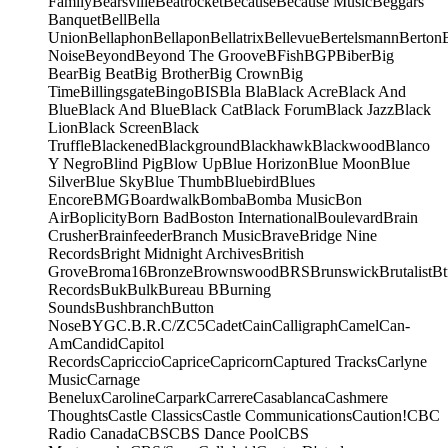
Family
Bearsville
Beatrocket
Because
Because Music
Beggars
Banquet
Bell
Bella
Union
Bellaphon
Bellapon
Bellatrix
Bellevue
Bertelsmann
Berton
Noise
Beyond
Beyond The Groove
BFish
BGP
Biber
Big
Bear
Big Beat
Big Brother
Big Crown
Big
Time
Billingsgate
Bingo
BIS
Bla Bla
Black Acre
Black And
Blue
Black And Blue
Black Cat
Black Forum
Black Jazz
Black
Lion
Black Screen
Black
Truffle
Blackened
Blackground
Blackhawk
Blackwood
Blanco
Y Negro
Blind Pig
Blow Up
Blue Horizon
Blue Moon
Blue
Silver
Blue Sky
Blue Thumb
Bluebird
Blues
Encore
BMG
Boardwalk
Bomba
Bomba Music
Bon
Air
Boplicity
Born Bad
Boston International
Boulevard
Brain
Crusher
Brainfeeder
Branch Music
Brave
Bridge Nine
Records
Bright Midnight Archives
British
Grove
Broma16
Bronze
Brownswood
BRS
Brunswick
Brutalist
Bt
Records
Buk
Bulk
Bureau B
Burning
Sounds
Bushbranch
Button
Nose
BYG
C.B.R.
C/Z
C5
Cadet
Cain
Calligraph
Camel
Can-
Am
Candid
Capitol
Records
Capriccio
Caprice
Capricorn
Captured Tracks
Carlyne
Music
Carnage
Benelux
Caroline
Carpark
Carrere
Casablanca
Cashmere
Thoughts
Castle Classics
Castle Communications
Caution!
CBC
Radio Canada
CBS
CBS Dance Pool
CBS