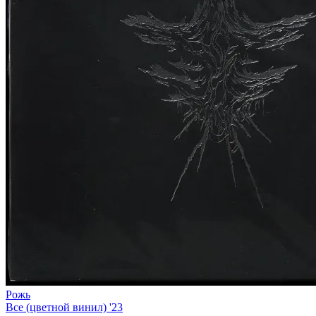
Рожь
Все (цветной винил) '23