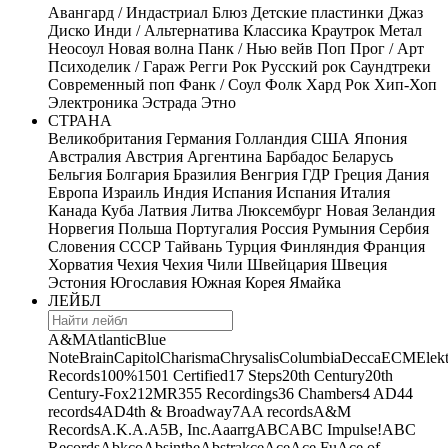
Авангард / Индастриал
Блюз
Детские пластинки
Джаз
Диско
Инди / Альтернатива
Классика
Краутрок
Метал
Неосоул
Новая волна
Панк / Нью вейв
Поп
Прог / Арт
Психоделик / Гараж
Регги
Рок
Русский рок
Саундтреки
Современный поп
Фанк / Соул
Фолк
Хард Рок
Хип-Хоп
Электроника
Эстрада
Этно
СТРАНА
Великобритания
Германия
Голландия
США
Япония
Австралия
Австрия
Аргентина
Барбадос
Беларусь
Бельгия
Болгария
Бразилия
Венгрия
ГДР
Греция
Дания
Европа
Израиль
Индия
Испания
Испания
Италия
Канада
Куба
Латвия
Литва
Люксембург
Новая Зеландия
Норвегия
Польша
Португалия
Россия
Румыния
Сербия
Словения
СССР
Тайвань
Турция
Финляндия
Франция
Хорватия
Чехия
Чехия
Чили
Швейцария
Швеция
Эстония
Югославия
Южная Корея
Ямайка
ЛЕЙБЛ
A&M
Atlantic
Blue
Note
Brain
Capitol
Charisma
Chrysalis
Columbia
Decca
ECM
Elek
Records
100%
1501 Certified
17 Steps
20th Century
20th
Century-Fox
21
2MR
355 Recordings
36 Chambers
4 AD
44
records
4AD
4th & Broadway
7A
A records
A&M
Records
A.K.A.
A5B, Inc.
Aaarrg
ABC
ABC Impulse!
ABC
Records
Abkco
Absinthe
Abstrakce
Ace
Ace Fu
Ace of