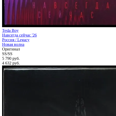
Tesla Boy
Навсегда сейчас '26
Россия /
Legacy
Новая волна
Оригинал
SS/SS
5 790 руб.
4 632
руб.