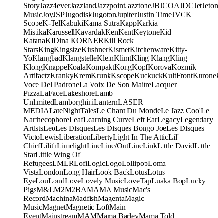
Story
Jazz4ever
Jazzland
Jazzpoint
Jazztone
JB
JCOA
JDC
Jet
Jeton
Music
Joy
JSP
Jugodisk
Jugoton
Jupiter
Justin Time
JVC
K
Scope
K-Tel
Kabuki
Kama Sutra
Kapp
Karkia
Mistika
Karussell
Kavardak
Ken
Kent
Keytone
Kid
Katana
KIDina KORNER
Kill Rock
Stars
King
Kingsize
Kirshner
Kismet
Kitchenware
Kitty-
Yo
Klangbad
Klangstelle
Klein
Klimt
Kling Klang
Kling
Klong
Knappe
Koala
Kompakt
Kong
Kopf
Korova
Kozmik
Artifactz
Kranky
Krem
Krunk
Kscope
Kuckuck
KultFront
Kurone
Voce Del Padrone
La Voix De Son Maitre
Lacquer
Pizza
LaFace
Lakeshore
Lamb
Unlimited
Lamborghini
Lantern
LASER
MEDIA
LateNightTales
Le Chant Du Monde
Le Jazz Cool
Le
Narthecophore
Leaf
Learning Curve
Left Ear
Legacy
Legendary
Artists
Leo
Les Disques
Les Disques Bongo Joe
Les Disques
Victo
Lewis
Liberation
Liberty
Light In The Attic
Lil'
Chief
Lilith
Limelight
Line
Line/OutLine
Link
Little David
Little
Star
Little Wing Of
Refugees
LMLR
Lofi
Logic
Logo
Lollipop
Loma
Vista
London
Long Hair
Look Back
Lotus
Lotus
Eye
Lou
Loud
Love
Lovely Music
LoveTap
Luaka Bop
Lucky
Pigs
M&L
M2
M2BA
MA
MA Music
Mac's
Record
Machina
Madfish
Magenta
Magic
Music
Magnet
Magnetic Loft
Main
Event
Mainstream
MAM
Mama Barley
Mama Told