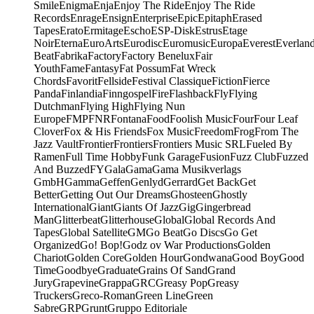
Smile
Enigma
Enja
Enjoy The Ride
Enjoy The Ride
Records
Enrage
Ensign
Enterprise
Epic
Epitaph
Erased
Tapes
Erato
Ermitage
Escho
ESP-Disk
Estrus
Etage
Noir
Eterna
EuroArts
Eurodisc
Euromusic
Europa
Everest
Everlan
Beat
Fabrika
Factory
Factory Benelux
Fair
Youth
Fame
Fantasy
Fat Possum
Fat Wreck
Chords
Favorit
Fellside
Festival Classique
Fiction
Fierce
Panda
Finlandia
Finngospel
Fire
Flashback
Fly
Flying
Dutchman
Flying High
Flying Nun
Europe
FMP
FNR
Fontana
Food
Foolish Music
Four
Four Leaf
Clover
Fox & His Friends
Fox Music
Freedom
Frog
From The
Jazz Vault
Frontier
Frontiers
Frontiers Music SRL
Fueled By
Ramen
Full Time Hobby
Funk Garage
Fusion
Fuzz Club
Fuzzed
And Buzzed
FY
Gala
Gama
Gama Musikverlags
GmbH
Gamma
Geffen
Genlyd
Gerrard
Get Back
Get
Better
Getting Out Our Dreams
Ghosteen
Ghostly
International
Giant
Giants Of Jazz
Gig
Gingerbread
Man
Glitterbeat
Glitterhouse
Global
Global Records And
Tapes
Global Satellite
GM
Go Beat
Go Discs
Go Get
Organized
Go! Bop!
Godz ov War Productions
Golden
Chariot
Golden Core
Golden Hour
Gondwana
Good Boy
Good
Time
Goodbye
Graduate
Grains Of Sand
Grand
Jury
Grapevine
Grappa
GRC
Greasy Pop
Greasy
Truckers
Greco-Roman
Green Line
Green
Sabre
GRP
Grunt
Gruppo Editoriale