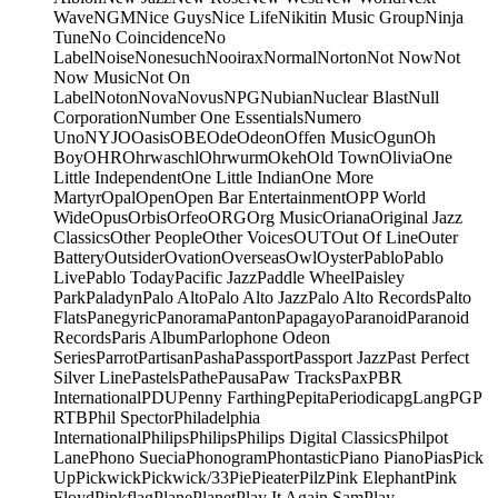
Wave
NGM
Nice Guys
Nice Life
Nikitin Music Group
Ninja
Tune
No Coincidence
No
Label
Noise
Nonesuch
Nooirax
Normal
Norton
Not Now
Not
Now Music
Not On
Label
Noton
Nova
Novus
NPG
Nubian
Nuclear Blast
Null
Corporation
Number One Essentials
Numero
Uno
NYJO
Oasis
OBE
Ode
Odeon
Offen Music
Ogun
Oh
Boy
OHR
Ohrwaschl
Ohrwurm
Okeh
Old Town
Olivia
One
Little Independent
One Little Indian
One More
Martyr
Opal
Open
Open Bar Entertainment
OPP World
Wide
Opus
Orbis
Orfeo
ORG
Org Music
Oriana
Original Jazz
Classics
Other People
Other Voices
OUT
Out Of Line
Outer
Battery
Outsider
Ovation
Overseas
Owl
Oyster
Pablo
Pablo
Live
Pablo Today
Pacific Jazz
Paddle Wheel
Paisley
Park
Paladyn
Palo Alto
Palo Alto Jazz
Palo Alto Records
Palto
Flats
Panegyric
Panorama
Panton
Papagayo
Paranoid
Paranoid
Records
Paris Album
Parlophone Odeon
Series
Parrot
Partisan
Pasha
Passport
Passport Jazz
Past Perfect
Silver Line
Pastels
Pathe
Pausa
Paw Tracks
Pax
PBR
International
PDU
Penny Farthing
Pepita
Periodica
pgLang
PGP
RTB
Phil Spector
Philadelphia
International
Philips
Philips
Philips Digital Classics
Philpot
Lane
Phono Suecia
Phonogram
Phontastic
Piano Piano
Pias
Pick
Up
Pickwick
Pickwick/33
Pie
Pieater
Pilz
Pink Elephant
Pink
Floyd
Pinkflag
Plane
Planet
Play It Again Sam
Play