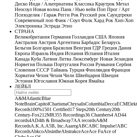
Диско
Инди / Альтернатива
Классика
Краутрок
Метал
Неосоул
Новая волна
Панк / Нью вейв
Поп
Прог / Арт
Психоделик / Гараж
Регги
Рок
Русский рок
Саундтреки
Современный поп
Фанк / Соул
Фолк
Хард Рок
Хип-Хоп
Электроника
Эстрада
Этно
СТРАНА
Великобритания
Германия
Голландия
США
Япония
Австралия
Австрия
Аргентина
Барбадос
Беларусь
Бельгия
Болгария
Бразилия
Венгрия
ГДР
Греция
Дания
Европа
Израиль
Индия
Испания
Испания
Италия
Канада
Куба
Латвия
Литва
Люксембург
Новая Зеландия
Норвегия
Польша
Португалия
Россия
Румыния
Сербия
Словения
СССР
Тайвань
Турция
Финляндия
Франция
Хорватия
Чехия
Чехия
Чили
Швейцария
Швеция
Эстония
Югославия
Южная Корея
Ямайка
ЛЕЙБЛ
A&M
Atlantic
Blue
Note
Brain
Capitol
Charisma
Chrysalis
Columbia
Decca
ECM
Elek
Records
100%
1501 Certified
17 Steps
20th Century
20th
Century-Fox
21
2MR
355 Recordings
36 Chambers
4 AD
44
records
4AD
4th & Broadway
7A
A records
A&M
Records
A.K.A.
A5B, Inc.
Aaarrg
ABC
ABC Impulse!
ABC
Records
Abkco
Absinthe
Abstrakce
Ace
Ace Fu
Ace of
Clubs
Ace Of