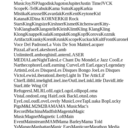
Music
Joy
JSP
Jugodisk
Jugoton
Jupiter
Justin Time
JVC
K
Scope
K-Tel
Kabuki
Kama Sutra
Kapp
Karkia
Mistika
Karussell
Kavardak
Ken
Kent
Keytone
Kid
Katana
KIDina KORNER
Kill Rock
Stars
King
Kingsize
Kirshner
Kismet
Kitchenware
Kitty-
Yo
Klangbad
Klangstelle
Klein
Klimt
Kling Klang
Kling
Klong
Knappe
Koala
Kompakt
Kong
Kopf
Korova
Kozmik
Artifactz
Kranky
Krem
Krunk
Kscope
Kuckuck
KultFront
Kurone
Voce Del Padrone
La Voix De Son Maitre
Lacquer
Pizza
LaFace
Lakeshore
Lamb
Unlimited
Lamborghini
Lantern
LASER
MEDIA
LateNightTales
Le Chant Du Monde
Le Jazz Cool
Le
Narthecophore
Leaf
Learning Curve
Left Ear
Legacy
Legendary
Artists
Leo
Les Disques
Les Disques Bongo Joe
Les Disques
Victo
Lewis
Liberation
Liberty
Light In The Attic
Lil'
Chief
Lilith
Limelight
Line
Line/OutLine
Link
Little David
Little
Star
Little Wing Of
Refugees
LMLR
Lofi
Logic
Logo
Lollipop
Loma
Vista
London
Long Hair
Look Back
Lotus
Lotus
Eye
Lou
Loud
Love
Lovely Music
LoveTap
Luaka Bop
Lucky
Pigs
M&L
M2
M2BA
MA
MA Music
Mac's
Record
Machina
Madfish
Magenta
Magic
Music
Magnet
Magnetic Loft
Main
Event
Mainstream
MAM
Mama Barley
Mama Told
Ya
Mango
Manhattan
Manic Ears
Manticore
Marathon Media