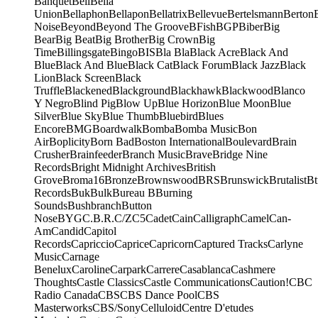
Banquet
Bell
Bella
Union
Bellaphon
Bellapon
Bellatrix
Bellevue
Bertelsmann
Berton
Noise
Beyond
Beyond The Groove
BFish
BGP
Biber
Big
Bear
Big Beat
Big Brother
Big Crown
Big
Time
Billingsgate
Bingo
BIS
Bla Bla
Black Acre
Black And
Blue
Black And Blue
Black Cat
Black Forum
Black Jazz
Black
Lion
Black Screen
Black
Truffle
Blackened
Blackground
Blackhawk
Blackwood
Blanco
Y Negro
Blind Pig
Blow Up
Blue Horizon
Blue Moon
Blue
Silver
Blue Sky
Blue Thumb
Bluebird
Blues
Encore
BMG
Boardwalk
Bomba
Bomba Music
Bon
Air
Boplicity
Born Bad
Boston International
Boulevard
Brain
Crusher
Brainfeeder
Branch Music
Brave
Bridge Nine
Records
Bright Midnight Archives
British
Grove
Broma16
Bronze
Brownswood
BRS
Brunswick
Brutalist
Bt
Records
Buk
Bulk
Bureau B
Burning
Sounds
Bushbranch
Button
Nose
BYG
C.B.R.
C/Z
C5
Cadet
Cain
Calligraph
Camel
Can-
Am
Candid
Capitol
Records
Capriccio
Caprice
Capricorn
Captured Tracks
Carlyne
Music
Carnage
Benelux
Caroline
Carpark
Carrere
Casablanca
Cashmere
Thoughts
Castle Classics
Castle Communications
Caution!
CBC
Radio Canada
CBS
CBS Dance Pool
CBS
Masterworks
CBS/Sony
Celluloid
Centre D'etudes