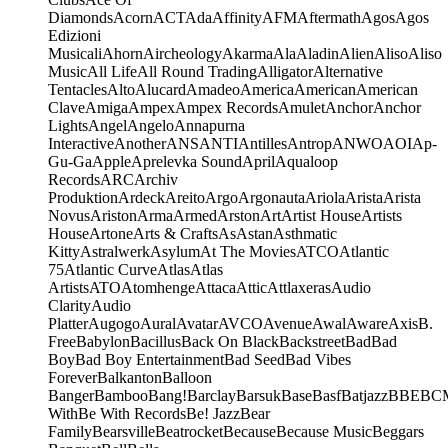
Diamonds
Acorn
ACT
Ada
Affinity
AFM
Aftermath
Agos
Agos
Edizioni
Musicali
Ahorn
Aircheology
Akarma
Ala
Aladin
Alien
Aliso
Aliso
Music
All Life
All Round Trading
Alligator
Alternative
Tentacles
Alto
Alucard
Amadeo
America
American
American
Clave
Amiga
Ampex
Ampex Records
Amulet
Anchor
Anchor
Lights
Angel
Angelo
Annapurna
Interactive
Another
ANS
ANTI
Antilles
Antrop
ANWO
AOI
Ap-
Gu-Ga
Apple
Aprelevka Sound
April
Aqualoop
Records
ARC
Archiv
Produktion
Ardeck
Areito
Argo
Argonauta
Ariola
Arista
Arista
Novus
Ariston
Arma
Armed
Arston
Art
Artist House
Artists
House
Artone
Arts & Crafts
As
Astan
Asthmatic
Kitty
Astralwerk
Asylum
At The Movies
ATCO
Atlantic
75
Atlantic Curve
Atlas
Atlas
Artists
ATO
Atomhenge
Attaca
Attic
Attlaxeras
Audio
Clarity
Audio
Platter
Augogo
Aural
Avatar
AVCO
Avenue
Awal
Aware
Axis
B.
Free
Babylon
Bacillus
Back On Black
Backstreet
Bad
Bad
Boy
Bad Boy Entertainment
Bad Seed
Bad Vibes
Forever
Balkanton
Balloon
Banger
Bamboo
Bang!
Barclay
Barsuk
Base
Basf
Batjazz
BBE
BC
With
Be With Records
Be! Jazz
Bear
Family
Bearsville
Beatrocket
Because
Because Music
Beggars