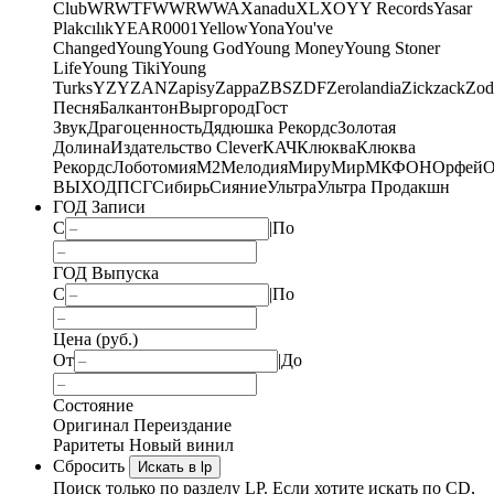
Club
WRWTFWWR
WWA
Xanadu
XL
XO
Y
Y Records
Yasar
Plakcılık
YEAR0001
Yellow
Yona
You've
Changed
Young
Young God
Young Money
Young Stoner
Life
Young Tiki
Young
Turks
YZY
ZAN
Zapisy
Zappa
ZBS
ZDF
Zerolandia
Zickzack
Zod
Песня
Балкантон
Выргород
Гост
Звук
Драгоценность
Дядюшка Рекордс
Золотая
Долина
Издательство Clever
КАЧ
Клюква
Клюква
Рекордс
Лоботомия
М2
Мелодия
МируМир
МКФОН
Орфей
О
ВЫХОД
ПСГ
Сибирь
Сияние
Ультра
Ультра Продакшн
ГОД Записи
С
|
По
ГОД Выпуска
С
|
По
Цена (руб.)
От
|
До
Состояние
Оригинал
Переиздание
Раритеты
Новый винил
Сбросить
Искать в lp
Поиск только по разделу LP. Если хотите искать по CD,