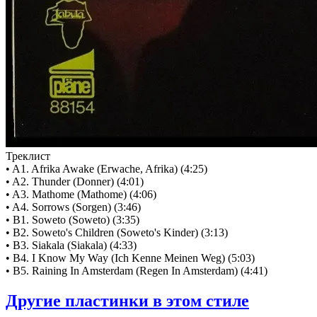
Треклист
• A1. Afrika Awake (Erwache, Afrika) (4:25)
• A2. Thunder (Donner) (4:01)
• A3. Mathome (Mathome) (4:06)
• A4. Sorrows (Sorgen) (3:46)
• B1. Soweto (Soweto) (3:35)
• B2. Soweto's Children (Soweto's Kinder) (3:13)
• B3. Siakala (Siakala) (4:33)
• B4. I Know My Way (Ich Kenne Meinen Weg) (5:03)
• B5. Raining In Amsterdam (Regen In Amsterdam) (4:41)
Другие пластинки в этом стиле