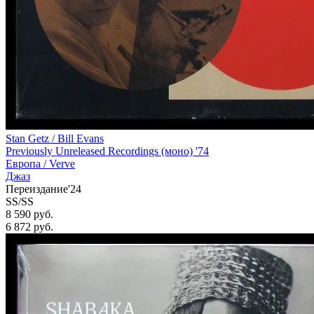
Stan Getz / Bill Evans
Previously Unreleased Recordings (моно) '74
Европа /
Verve
Джаз
Переиздание'24
SS/SS
8 590 руб.
6 872
руб.