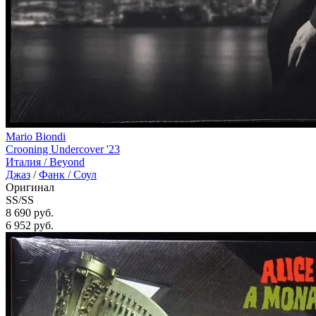
Mario Biondi
Crooning Undercover '23
Италия /
Beyond
Джаз
/
Фанк / Соул
Оригинал
SS/SS
8 690 руб.
6 952
руб.