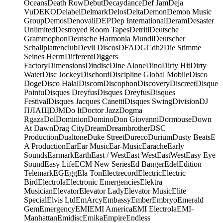
Oceans
Death Row
Debut
Decaydance
Def Jam
Deja
Vu
DEKO
Delabel
Delmark
Delos
Delta
Demon
Demon Music
Group
Demos
Denovali
DEP
Dep International
Deram
Desaster
Unlimited
Destroyed Room Tapes
Detriti
Deutsche
Grammophon
Deutsche Harmonia Mundi
Deutscher
Schallplattenclub
Devil Discos
DFA
DGC
dh2
Die Stimme
Seines Herrn
Different
Diggers
Factory
Dimensions
Dindisc
Dine Alone
Dino
Dirty Hit
Dirty
Water
Disc Jockey
Dischord
Discipline Global Mobile
Disco
Doge
Disco Halal
Discom
Discophon
Discovery
Discreet
Disque
Pointu
Disques Dreyfus
Disques Dreyfus
Disques
Festival
Disques Jacques Canetti
Disques Swing
Division
DJ
ПЛАЩ
DJM
Do It
Doctor Jazz
Dogma
Rgaza
Dol
Dominion
Domino
Don Giovanni
Dormouse
Down
At Dawn
Drag City
Dream
Dreambrother
DSC
Production
Dualtone
Duke Street
Dureco
Durium
Dusty Beats
E
A Production
Ear
Ear Music
Ear-Music
Earache
Early
Sounds
Earmark
Earth
East / West
East West
EastWest
Easy Eye
Sound
Easy Life
ECM New Series
Ed Banger
Edel
Edition
Telemark
EG
Egg
Ela Ton
Electrecord
Electric
Electric
Bird
Electrola
Electronic Emergencies
Elektra
Musician
Elevator
Elevator Lady
Elevator Music
Elite
Special
Elvis Ltd
EmArcy
Embassy
Ember
Embryo
Emerald
Gem
Emergency
EMI
EMI America
EMI Electrola
EMI-
Manhattan
Emidisc
Emika
Empire
Endless