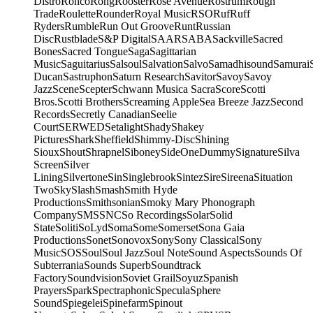
Distro
Ronco
Rong
Rooster
Rose Avenue
Rostrum
Rough
Trade
Roulette
Rounder
Royal Music
RSO
Ruf
Ruff
Ryders
Rumble
Run Out Groove
Runt
Russian
Disc
Rustblade
S&P Digital
SAAR
SABA
Sackville
Sacred
Bones
Sacred Tongue
Saga
Sagittarian
Music
Saguitarius
Salsoul
Salvation
Salvo
Samadhisound
Samurai
Ducan
Sastruphon
Saturn Research
Savitor
Savoy
Savoy
Jazz
Scene
Scepter
Schwann Musica Sacra
Score
Scotti
Bros.
Scotti Brothers
Screaming Apple
Sea Breeze Jazz
Second
Records
Secretly Canadian
Seelie
Court
SERWED
Setalight
Shady
Shakey
Pictures
Shark
Sheffield
Shimmy-Disc
Shining
Sioux
Shout
Shrapnel
Siboney
SideOneDummy
Signature
Silva
Screen
Silver
Lining
Silvertone
Sin
Singlebrook
Sintez
Sire
Sireena
Situation
Two
Sky
Slash
Smash
Smith Hyde
Productions
Smithsonian
Smoky Mary Phonograph
Company
SMS
SNC
So Recordings
Solar
Solid
State
Soliti
SoLyd
Soma
Some
Somerset
Sona Gaia
Productions
Sonet
Sonovox
Sony
Sony Classical
Sony
Music
SOS
Soul
Soul Jazz
Soul Note
Sound Aspects
Sounds Of
Subterrania
Sounds Superb
Soundtrack
Factory
Soundvision
Soviet Grail
Soyuz
Spanish
Prayers
Spark
Spectraphonic
Specula
Sphere
Sound
Spiegelei
Spinefarm
Spinout