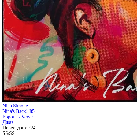
Nina Simone
Nina's Back! '85
Европа /
Verve
Джаз
Переиздание'24
SS/SS