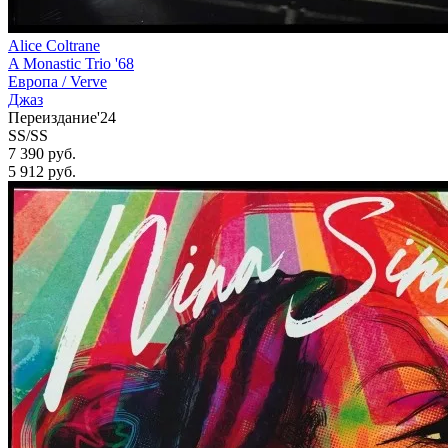
Alice Coltrane
A Monastic Trio '68
Европа /
Verve
Джаз
Переиздание'24
SS/SS
7 390 руб.
5 912
руб.