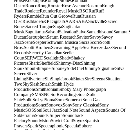
Horse
Rocktopus
Rolling Stones
Romuald
Distro
Ronco
Rong
Rooster
Rose Avenue
Rostrum
Rough
Trade
Roulette
Rounder
Royal Music
RSO
Ruf
Ruff
Ryders
Rumble
Run Out Groove
Runt
Russian
Disc
Rustblade
S&P Digital
SAAR
SABA
Sackville
Sacred
Bones
Sacred Tongue
Saga
Sagittarian
Music
Saguitarius
Salsoul
Salvation
Salvo
Samadhisound
Samurai
Ducan
Sastruphon
Saturn Research
Savitor
Savoy
Savoy
Jazz
Scene
Scepter
Schwann Musica Sacra
Score
Scotti
Bros.
Scotti Brothers
Screaming Apple
Sea Breeze Jazz
Second
Records
Secretly Canadian
Seelie
Court
SERWED
Setalight
Shady
Shakey
Pictures
Shark
Sheffield
Shimmy-Disc
Shining
Sioux
Shout
Shrapnel
Siboney
SideOneDummy
Signature
Silva
Screen
Silver
Lining
Silvertone
Sin
Singlebrook
Sintez
Sire
Sireena
Situation
Two
Sky
Slash
Smash
Smith Hyde
Productions
Smithsonian
Smoky Mary Phonograph
Company
SMS
SNC
So Recordings
Solar
Solid
State
Soliti
SoLyd
Soma
Some
Somerset
Sona Gaia
Productions
Sonet
Sonovox
Sony
Sony Classical
Sony
Music
SOS
Soul
Soul Jazz
Soul Note
Sound Aspects
Sounds Of
Subterrania
Sounds Superb
Soundtrack
Factory
Soundvision
Soviet Grail
Soyuz
Spanish
Prayers
Spark
Spectraphonic
Specula
Sphere