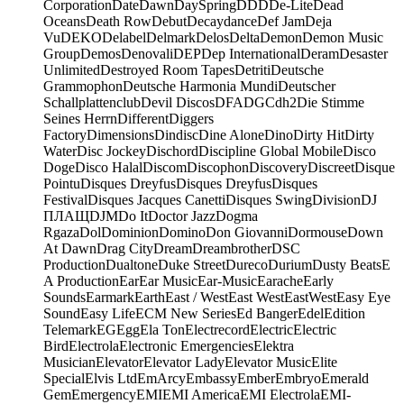
Corporation
Date
Dawn
DaySpring
DDD
De-Lite
Dead
Oceans
Death Row
Debut
Decaydance
Def Jam
Deja
Vu
DEKO
Delabel
Delmark
Delos
Delta
Demon
Demon Music
Group
Demos
Denovali
DEP
Dep International
Deram
Desaster
Unlimited
Destroyed Room Tapes
Detriti
Deutsche
Grammophon
Deutsche Harmonia Mundi
Deutscher
Schallplattenclub
Devil Discos
DFA
DGC
dh2
Die Stimme
Seines Herrn
Different
Diggers
Factory
Dimensions
Dindisc
Dine Alone
Dino
Dirty Hit
Dirty
Water
Disc Jockey
Dischord
Discipline Global Mobile
Disco
Doge
Disco Halal
Discom
Discophon
Discovery
Discreet
Disque
Pointu
Disques Dreyfus
Disques Dreyfus
Disques
Festival
Disques Jacques Canetti
Disques Swing
Division
DJ
ПЛАЩ
DJM
Do It
Doctor Jazz
Dogma
Rgaza
Dol
Dominion
Domino
Don Giovanni
Dormouse
Down
At Dawn
Drag City
Dream
Dreambrother
DSC
Production
Dualtone
Duke Street
Dureco
Durium
Dusty Beats
E
A Production
Ear
Ear Music
Ear-Music
Earache
Early
Sounds
Earmark
Earth
East / West
East West
EastWest
Easy Eye
Sound
Easy Life
ECM New Series
Ed Banger
Edel
Edition
Telemark
EG
Egg
Ela Ton
Electrecord
Electric
Electric
Bird
Electrola
Electronic Emergencies
Elektra
Musician
Elevator
Elevator Lady
Elevator Music
Elite
Special
Elvis Ltd
EmArcy
Embassy
Ember
Embryo
Emerald
Gem
Emergency
EMI
EMI America
EMI Electrola
EMI-