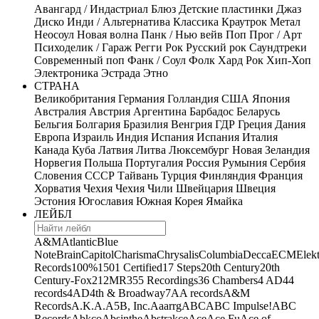
Авангард / Индастриал
Блюз
Детские пластинки
Джаз
Диско
Инди / Альтернатива
Классика
Краутрок
Метал
Неосоул
Новая волна
Панк / Нью вейв
Поп
Прог / Арт
Психоделик / Гараж
Регги
Рок
Русский рок
Саундтреки
Современный поп
Фанк / Соул
Фолк
Хард Рок
Хип-Хоп
Электроника
Эстрада
Этно
СТРАНА
Великобритания
Германия
Голландия
США
Япония
Австралия
Австрия
Аргентина
Барбадос
Беларусь
Бельгия
Болгария
Бразилия
Венгрия
ГДР
Греция
Дания
Европа
Израиль
Индия
Испания
Испания
Италия
Канада
Куба
Латвия
Литва
Люксембург
Новая Зеландия
Норвегия
Польша
Португалия
Россия
Румыния
Сербия
Словения
СССР
Тайвань
Турция
Финляндия
Франция
Хорватия
Чехия
Чехия
Чили
Швейцария
Швеция
Эстония
Югославия
Южная Корея
Ямайка
ЛЕЙБЛ
A&M
Atlantic
Blue
Note
Brain
Capitol
Charisma
Chrysalis
Columbia
Decca
ECM
Elek
Records
100%
1501 Certified
17 Steps
20th Century
20th
Century-Fox
21
2MR
355 Recordings
36 Chambers
4 AD
44
records
4AD
4th & Broadway
7A
A records
A&M
Records
A.K.A.
A5B, Inc.
Aaarrg
ABC
ABC Impulse!
ABC
Records
Abkco
Absinthe
Abstrakce
Ace
Ace Fu
Ace of