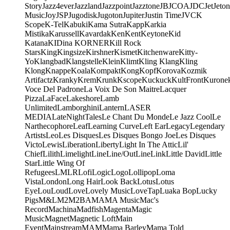
Story
Jazz4ever
Jazzland
Jazzpoint
Jazztone
JB
JCOA
JDC
Jet
Jeton
Music
Joy
JSP
Jugodisk
Jugoton
Jupiter
Justin Time
JVC
K
Scope
K-Tel
Kabuki
Kama Sutra
Kapp
Karkia
Mistika
Karussell
Kavardak
Ken
Kent
Keytone
Kid
Katana
KIDina KORNER
Kill Rock
Stars
King
Kingsize
Kirshner
Kismet
Kitchenware
Kitty-
Yo
Klangbad
Klangstelle
Klein
Klimt
Kling Klang
Kling
Klong
Knappe
Koala
Kompakt
Kong
Kopf
Korova
Kozmik
Artifactz
Kranky
Krem
Krunk
Kscope
Kuckuck
KultFront
Kurone
Voce Del Padrone
La Voix De Son Maitre
Lacquer
Pizza
LaFace
Lakeshore
Lamb
Unlimited
Lamborghini
Lantern
LASER
MEDIA
LateNightTales
Le Chant Du Monde
Le Jazz Cool
Le
Narthecophore
Leaf
Learning Curve
Left Ear
Legacy
Legendary
Artists
Leo
Les Disques
Les Disques Bongo Joe
Les Disques
Victo
Lewis
Liberation
Liberty
Light In The Attic
Lil'
Chief
Lilith
Limelight
Line
Line/OutLine
Link
Little David
Little
Star
Little Wing Of
Refugees
LMLR
Lofi
Logic
Logo
Lollipop
Loma
Vista
London
Long Hair
Look Back
Lotus
Lotus
Eye
Lou
Loud
Love
Lovely Music
LoveTap
Luaka Bop
Lucky
Pigs
M&L
M2
M2BA
MA
MA Music
Mac's
Record
Machina
Madfish
Magenta
Magic
Music
Magnet
Magnetic Loft
Main
Event
Mainstream
MAM
Mama Barley
Mama Told