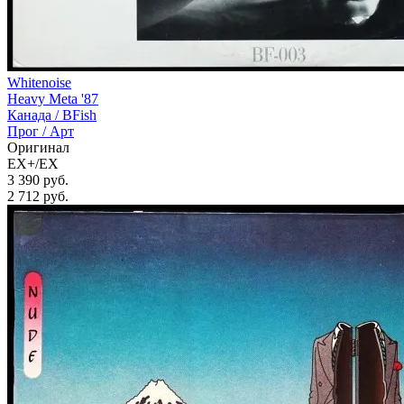
Whitenoise
Heavy Meta '87
Канада /
BFish
Прог / Арт
Оригинал
EX+/EX
3 390 руб.
2 712
руб.