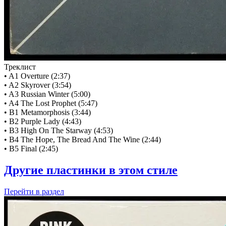
Треклист
• A1 Overture (2:37)
• A2 Skyrover (3:54)
• A3 Russian Winter (5:00)
• A4 The Lost Prophet (5:47)
• B1 Metamorphosis (3:44)
• B2 Purple Lady (4:43)
• B3 High On The Starway (4:53)
• B4 The Hope, The Bread And The Wine (2:44)
• B5 Final (2:45)
Другие пластинки в этом стиле
Перейти
в раздел