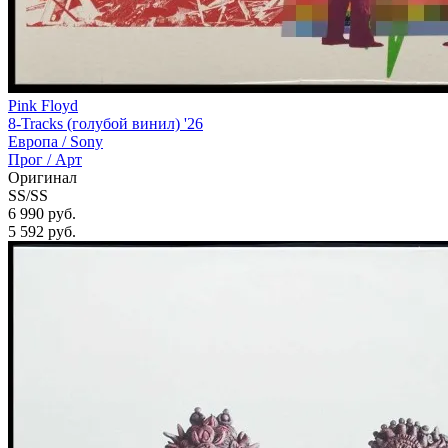
Pink Floyd
8-Tracks (голубой винил) '26
Европа /
Sony
Прог / Арт
Оригинал
SS/SS
6 990 руб.
5 592
руб.