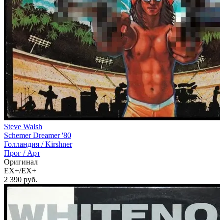
Steve Walsh
Schemer Dreamer '80
Голландия /
Kirshner
Прог / Арт
Оригинал
EX+/EX+
2 390
руб.