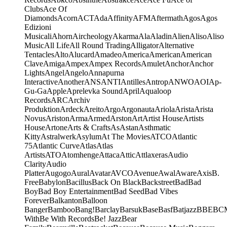
Clubs
Ace Of
Diamonds
Acorn
ACT
Ada
Affinity
AFM
Aftermath
Agos
Agos
Edizioni
Musicali
Ahorn
Aircheology
Akarma
Ala
Aladin
Alien
Aliso
Aliso
Music
All Life
All Round Trading
Alligator
Alternative
Tentacles
Alto
Alucard
Amadeo
America
American
American
Clave
Amiga
Ampex
Ampex Records
Amulet
Anchor
Anchor
Lights
Angel
Angelo
Annapurna
Interactive
Another
ANS
ANTI
Antilles
Antrop
ANWO
AOI
Ap-
Gu-Ga
Apple
Aprelevka Sound
April
Aqualoop
Records
ARC
Archiv
Produktion
Ardeck
Areito
Argo
Argonauta
Ariola
Arista
Arista
Novus
Ariston
Arma
Armed
Arston
Art
Artist House
Artists
House
Artone
Arts & Crafts
As
Astan
Asthmatic
Kitty
Astralwerk
Asylum
At The Movies
ATCO
Atlantic
75
Atlantic Curve
Atlas
Atlas
Artists
ATO
Atomhenge
Attaca
Attic
Attlaxeras
Audio
Clarity
Audio
Platter
Augogo
Aural
Avatar
AVCO
Avenue
Awal
Aware
Axis
B.
Free
Babylon
Bacillus
Back On Black
Backstreet
Bad
Bad
Boy
Bad Boy Entertainment
Bad Seed
Bad Vibes
Forever
Balkanton
Balloon
Banger
Bamboo
Bang!
Barclay
Barsuk
Base
Basf
Batjazz
BBE
BC
With
Be With Records
Be! Jazz
Bear