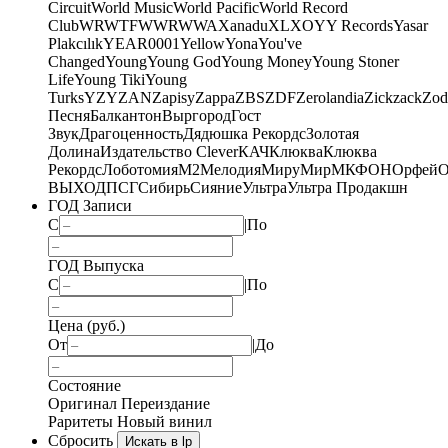
Circuit
World Music
World Pacific
World Record
Club
WRWTFWWR
WWA
Xanadu
XL
XO
Y
Y Records
Yasar
Plakcılık
YEAR0001
Yellow
Yona
You've
Changed
Young
Young God
Young Money
Young Stoner
Life
Young Tiki
Young
Turks
YZY
ZAN
Zapisy
Zappa
ZBS
ZDF
Zerolandia
Zickzack
Zod
Песня
Балкантон
Выргород
Гост
Звук
Драгоценность
Дядюшка Рекордс
Золотая
Долина
Издательство Clever
КАЧ
Клюква
Клюква
Рекордс
Лоботомия
М2
Мелодия
МируМир
МКФОН
Орфей
О
ВЫХОД
ПСГ
Сибирь
Сияние
Ультра
Ультра Продакшн
ГОД Записи
С
|
По
ГОД Выпуска
С
|
По
Цена (руб.)
От
|
До
Состояние
Оригинал
Переиздание
Раритеты
Новый винил
Сбросить
Искать в lp