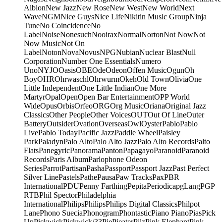
Albion
New Jazz
New Rose
New West
New World
Next
Wave
NGM
Nice Guys
Nice Life
Nikitin Music Group
Ninja
Tune
No Coincidence
No
Label
Noise
Nonesuch
Nooirax
Normal
Norton
Not Now
Not
Now Music
Not On
Label
Noton
Nova
Novus
NPG
Nubian
Nuclear Blast
Null
Corporation
Number One Essentials
Numero
Uno
NYJO
Oasis
OBE
Ode
Odeon
Offen Music
Ogun
Oh
Boy
OHR
Ohrwaschl
Ohrwurm
Okeh
Old Town
Olivia
One
Little Independent
One Little Indian
One More
Martyr
Opal
Open
Open Bar Entertainment
OPP World
Wide
Opus
Orbis
Orfeo
ORG
Org Music
Oriana
Original Jazz
Classics
Other People
Other Voices
OUT
Out Of Line
Outer
Battery
Outsider
Ovation
Overseas
Owl
Oyster
Pablo
Pablo
Live
Pablo Today
Pacific Jazz
Paddle Wheel
Paisley
Park
Paladyn
Palo Alto
Palo Alto Jazz
Palo Alto Records
Palto
Flats
Panegyric
Panorama
Panton
Papagayo
Paranoid
Paranoid
Records
Paris Album
Parlophone Odeon
Series
Parrot
Partisan
Pasha
Passport
Passport Jazz
Past Perfect
Silver Line
Pastels
Pathe
Pausa
Paw Tracks
Pax
PBR
International
PDU
Penny Farthing
Pepita
Periodica
pgLang
PGP
RTB
Phil Spector
Philadelphia
International
Philips
Philips
Philips Digital Classics
Philpot
Lane
Phono Suecia
Phonogram
Phontastic
Piano Piano
Pias
Pick
Up
Pickwick
Pickwick/33
Pie
Pieater
Pilz
Pink Elephant
Pink