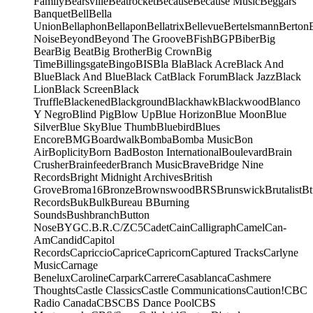
Family
Bearsville
Beatrocket
Because
Because Music
Beggars
Banquet
Bell
Bella
Union
Bellaphon
Bellapon
Bellatrix
Bellevue
Bertelsmann
Berton
Noise
Beyond
Beyond The Groove
BFish
BGP
Biber
Big
Bear
Big Beat
Big Brother
Big Crown
Big
Time
Billingsgate
Bingo
BIS
Bla Bla
Black Acre
Black And
Blue
Black And Blue
Black Cat
Black Forum
Black Jazz
Black
Lion
Black Screen
Black
Truffle
Blackened
Blackground
Blackhawk
Blackwood
Blanco
Y Negro
Blind Pig
Blow Up
Blue Horizon
Blue Moon
Blue
Silver
Blue Sky
Blue Thumb
Bluebird
Blues
Encore
BMG
Boardwalk
Bomba
Bomba Music
Bon
Air
Boplicity
Born Bad
Boston International
Boulevard
Brain
Crusher
Brainfeeder
Branch Music
Brave
Bridge Nine
Records
Bright Midnight Archives
British
Grove
Broma16
Bronze
Brownswood
BRS
Brunswick
Brutalist
Bt
Records
Buk
Bulk
Bureau B
Burning
Sounds
Bushbranch
Button
Nose
BYG
C.B.R.
C/Z
C5
Cadet
Cain
Calligraph
Camel
Can-
Am
Candid
Capitol
Records
Capriccio
Caprice
Capricorn
Captured Tracks
Carlyne
Music
Carnage
Benelux
Caroline
Carpark
Carrere
Casablanca
Cashmere
Thoughts
Castle Classics
Castle Communications
Caution!
CBC
Radio Canada
CBS
CBS Dance Pool
CBS