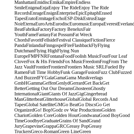
Manhattan
Emidisc
Emika
Empire
Endless
Smile
Enigma
Enja
Enjoy The Ride
Enjoy The Ride
Records
Enrage
Ensign
Enterprise
Epic
Epitaph
Erased
Tapes
Erato
Ermitage
Escho
ESP-Disk
Estrus
Etage
Noir
Eterna
EuroArts
Eurodisc
Euromusic
Europa
Everest
Everlan
Beat
Fabrika
Factory
Factory Benelux
Fair
Youth
Fame
Fantasy
Fat Possum
Fat Wreck
Chords
Favorit
Fellside
Festival Classique
Fiction
Fierce
Panda
Finlandia
Finngospel
Fire
Flashback
Fly
Flying
Dutchman
Flying High
Flying Nun
Europe
FMP
FNR
Fontana
Food
Foolish Music
Four
Four Leaf
Clover
Fox & His Friends
Fox Music
Freedom
Frog
From The
Jazz Vault
Frontier
Frontiers
Frontiers Music SRL
Fueled By
Ramen
Full Time Hobby
Funk Garage
Fusion
Fuzz Club
Fuzzed
And Buzzed
FY
Gala
Gama
Gama Musikverlags
GmbH
Gamma
Geffen
Genlyd
Gerrard
Get Back
Get
Better
Getting Out Our Dreams
Ghosteen
Ghostly
International
Giant
Giants Of Jazz
Gig
Gingerbread
Man
Glitterbeat
Glitterhouse
Global
Global Records And
Tapes
Global Satellite
GM
Go Beat
Go Discs
Go Get
Organized
Go! Bop!
Godz ov War Productions
Golden
Chariot
Golden Core
Golden Hour
Gondwana
Good Boy
Good
Time
Goodbye
Graduate
Grains Of Sand
Grand
Jury
Grapevine
Grappa
GRC
Greasy Pop
Greasy
Truckers
Greco-Roman
Green Line
Green