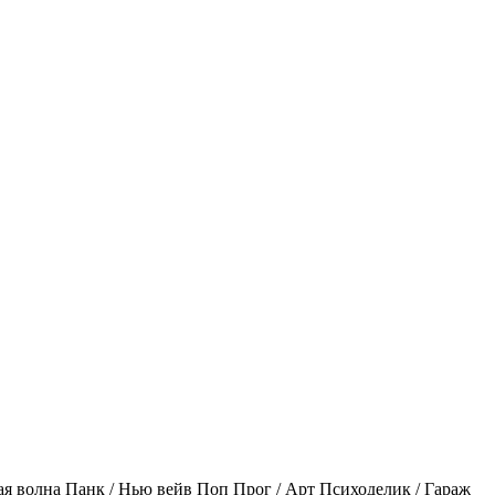
ая волна
Панк / Нью вейв
Поп
Прог / Арт
Психоделик / Гараж