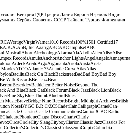
разилия
Венгрия
ГДР
Греция
Дания
Европа
Израиль
Индия
умыния
Сербия
Словения
СССР
Тайвань
Турция
Финляндия
e
RCA
Vertigo
Virgin
Warner
10
10 Records
100%
1501 Certified
17
ds
A.K.A.
A5B, Inc.
Aaarrg
ABC
ABC Impulse!
ABC
ni Musicali
Ahorn
Aircheology
Akarma
Ala
Aladin
Alien
Aliso
Aliso
mpex Records
Amulet
Anchor
Anchor Lights
Angel
Angelo
Annapurna
uktion
Ardeck
Areito
Argo
Argonauta
Ariola
Arista
Arista
 Movies
ATCO
Atlantic 75
Atlantic Curve
Atlas
Atlas
bylon
Bacillus
Back On Black
Backstreet
Bad
Bad Boy
Bad Boy
Be With Records
Be! Jazz
Bear
Berton
Beserkley
Bethlehem
Better Noise
Beyond The
ack And Blue
Black Cat
Black Forum
Black Jazz
Black Lion
Black
lver
Blue Sky
Blue Thumb
Bluebird
Blues
ch Music
Brave
Bridge Nine Records
Bright Midnight Archives
British
utton Nose
BYG
C.B.R.
C/Z
C5
Cadet
Cain
Calligraph
Camel
Can-
anca
Castle Classics
Castle Communications
Caution!
CBC Radio
E
ChaleurePhonique
Chapa Discos
Charly
Charly
nevox
Circa
Circle
City Slang
Cityboy
Clarion
Classic Jazz
Classics For
er
Collector's
Collector's Classics
Colosseum
Colpix
Columbia
orde
Congo