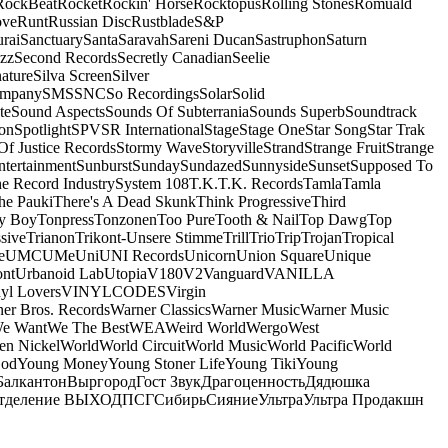
RockBeat
Rocket
Rockin' Horse
Rocktopus
Rolling Stones
Romuald
ove
Runt
Russian Disc
Rustblade
S&P
rai
Sanctuary
Santa
Saravah
Sareni Ducan
Sastruphon
Saturn
azz
Second Records
Secretly Canadian
Seelie
ature
Silva Screen
Silver
ompany
SMS
SNC
So Recordings
Solar
Solid
te
Sound Aspects
Sounds Of Subterrania
Sounds Superb
Soundtrack
on
Spotlight
SPV
SR International
Stage
Stage One
Star Song
Star Trak
Of Justice Records
Stormy Wave
Storyville
Strand
Strange Fruit
Strange
tertainment
Sunburst
Sunday
Sundazed
Sunnyside
Sunset
Supposed To
e Record Industry
System 108
T.K.
T.K. Records
Tamla
Tamla
he Pauki
There's A Dead Skunk
Think Progressive
Third
y Boy
Tonpress
Tonzonen
Too Pure
Tooth & Nail
Top Dawg
Top
sive
Trianon
Trikont-Unsere Stimme
Trill
Trio
Trip
Trojan
Tropical
e
UMC
UMe
Uni
UNI Records
Unicorn
Union Square
Unique
ont
Urbanoid Lab
Utopia
V180
V2
Vanguard
VANILLA
yl Lovers
VINYLCODES
Virgin
er Bros. Records
Warner Classics
Warner Music
Warner Music
We Want
We The Best
WEA
Weird World
Wergo
West
n Nickel
World
World Circuit
World Music
World Pacific
World
God
Young Money
Young Stoner Life
Young Tiki
Young
Балкантон
Выргород
Гост Звук
Драгоценность
Дядюшка
тделение ВЫХОД
ПСГ
Сибирь
Сияние
Ультра
Ультра Продакшн