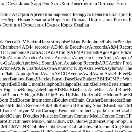
к / Соул
Фолк
Хард Рок
Хип-Хоп
Электроника
Эстрада
Этно
ралия
Австрия
Аргентина
Барбадос
Беларусь
Бельгия
Болгария
Б
сембург
Новая Зеландия
Норвегия
Польша
Португалия
Россия
Р
я
Эстония
Югославия
Южная Корея
Ямайка
ia
Decca
ECM
Elektra
Harvest
Impulse!
Island
Parlophone
Polydor
Prestig
 Chambers
4 AD
44 records
4AD
4th & Broadway
A records
A&M Recor
 Of Diamonds
Acorn
ACT
Ada
Affinity
AFM
Aftermath
Agos
Agos Edizio
Alto
Alucard
Amadeo
America
American
American Clave
Amiga
Ampex
A
u-Ga
Apple
Aprelevka Sound
April
Aqualoop Records
ARC
Archiv Prod
Artone
Arts & Crafts
As
Astan
Asthmatic Kitty
Astralwerk
Asylum
At The
o Platter
Augogo
Aural
Avatar
AVCO
Avenue
Awal
Aware
Axis
B. Free
Ba
anger
Bamboo
Bang!
Barclay
Barsuk
Base
Basf
Batjazz
BBE
BCM
Be With
nquet
Bell
Bella Union
Bellaphon
Bellapon
Bellatrix
Bellevue
Bertelsmann
wn
Big Time
Billingsgate
Bingo
BIS
Bla Bla
Black Acre
Black And Blue
Bl
ood
Blanco Y Negro
Blind Pig
Blow Up
Blue Horizon
Blue Moon
Blue Si
Born Bad
Boston International
Boulevard
Brain Crusher
Brainfeeder
Bran
uddah
Buddah Records
Buk
Bulk
Bureau B
Burning Sounds
Bushbranch
B
d Tracks
Carlyne Music
Carnage Benelux
Caroline
Carpark
Carrere
Casabl
uloid
Centre D'etudes Musicales
Century
Century Media
Cerkon
Cetra
CF
uro
Chic
Chimera Music
China
Chiswick
Chlodwig
Choice
Chop Shop
Ci
CMP
CMV
CNR
Cobblers
Cobblestone
Cobra
Cobweb
Coconut
Cog Sinist
post
Concept
Concert Hall
Concord
Concord Bicycle
Concord Jazz
Conc