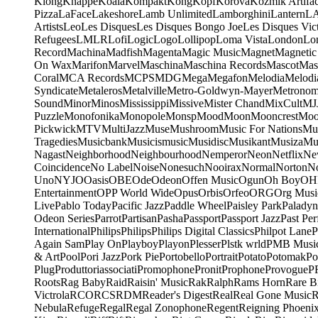
Klong
Knappe
Koala
Kompakt
Kong
Kopf
Korova
Kozmik Artifac
Pizza
LaFace
Lakeshore
Lamb Unlimited
Lamborghini
Lantern
L
Artists
Leo
Les Disques
Les Disques Bongo Joe
Les Disques Vic
Refugees
LMLR
Lofi
Logic
Logo
Lollipop
Loma Vista
London
Lo
Record
Machina
Madfish
Magenta
Magic Music
Magnet
Magnetic
On Wax
Marifon
Marvel
Maschina
Maschina Records
Mascot
Mas
Coral
MCA Records
MCPS
MDG
Mega
Megafon
Melodia
Melodi
Syndicate
Metaleros
Metalville
Metro-Goldwyn-Mayer
Metrono
Sound
Minor
Minos
Mississippi
Missive
Mister Chand
MixCult
MJ
Puzzle
Monofonika
Monopole
Monsp
Mood
Moon
Mooncrest
Moo
Pickwick
MTV
MultiJazz
Muse
Mushroom
Music For Nations
Mus
Tragedies
Musicbank
Musicismusic
Musidisc
Musikant
Musiza
Mu
Nagast
Neighborhood
Neighbourhood
Nemperor
Neon
Netflix
Ne
Coincidence
No Label
Noise
Nonesuch
Nooirax
Normal
Norton
N
Uno
NYJO
Oasis
OBE
Ode
Odeon
Offen Music
Ogun
Oh Boy
OH
Entertainment
OPP World Wide
Opus
Orbis
Orfeo
ORG
Org Musi
Live
Pablo Today
Pacific Jazz
Paddle Wheel
Paisley Park
Paladyn
Odeon Series
Parrot
Partisan
Pasha
Passport
Passport Jazz
Past Per
International
Philips
Philips
Philips Digital Classics
Philpot Lane
P
Again Sam
Play On
Playboy
Playon
Plesser
Plstk wrld
PMB Musi
& Art
Pool
Pori Jazz
Pork Pie
Portobello
Portrait
Potato
Potomak
Po
Plug
Produttoriassociati
Promophone
Pronit
Prophone
Provogue
P
Roots
Rag Baby
Raid
Raisin' Music
Rak
Ralph
Rams Horn
Rare B
Victrola
RCO
RCS
RDM
Reader's Digest
Real
Real Gone Music
R
Nebula
Refuge
Regal
Regal Zonophone
Regent
Reigning Phoeni