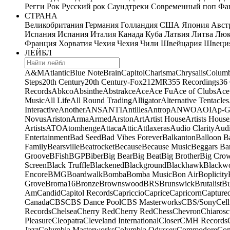
Регги
Рок
Русский рок
Саундтреки
Современный поп
Фан
СТРАНА
Великобритания
Германия
Голландия
США
Япония
Авст
Испания
Испания
Италия
Канада
Куба
Латвия
Литва
Люк
Франция
Хорватия
Чехия
Чехия
Чили
Швейцария
Швеци
ЛЕЙБЛ
A&M
Atlantic
Blue Note
Brain
Capitol
Charisma
Chrysalis
Columb
Steps
20th Century
20th Century-Fox
21
2MR
355 Recordings
36
Records
Abkco
Absinthe
Abstrakce
Ace
Ace Fu
Ace of Clubs
Ace
Music
All Life
All Round Trading
Alligator
Alternative Tentacles
Interactive
Another
ANS
ANTI
Antilles
Antrop
ANWO
AOI
Ap-G
Novus
Ariston
Arma
Armed
Arston
Art
Artist House
Artists House
Artists
ATO
Atomhenge
Attaca
Attic
Attlaxeras
Audio Clarity
Audi
Entertainment
Bad Seed
Bad Vibes Forever
Balkanton
Balloon B
Family
Bearsville
Beatrocket
Because
Because Music
Beggars Ba
Groove
BFish
BGP
Biber
Big Bear
Big Beat
Big Brother
Big Cro
Screen
Black Truffle
Blackened
Blackground
Blackhawk
Blackw
Encore
BMG
Boardwalk
Bomba
Bomba Music
Bon Air
Boplicity
Grove
Broma16
Bronze
Brownswood
BRS
Brunswick
Brutalist
B
Am
Candid
Capitol Records
Capriccio
Caprice
Capricorn
Capture
Canada
CBS
CBS Dance Pool
CBS Masterworks
CBS/Sony
Cell
Records
Chelsea
Cherry Red
Cherry Red
Chess
Chevron
Chiarosc
Pleasure
Cleopatra
Cleveland International
Closer
CMH Records
Jazz
Columbia Masterworks
Columbia Odyssey
Commodore
Com