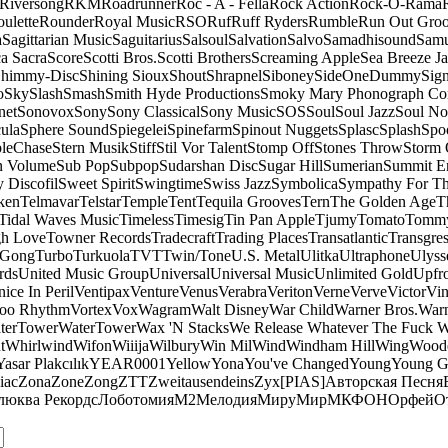
Riversong
RKM
Roadrunner
Roc - A - Fella
Rock Action
Rock-O-Rama
ulette
Rounder
Royal Music
RSO
Ruf
Ruff Ryders
Rumble
Run Out Gro
a
Sagittarian Music
Saguitarius
Salsoul
Salvation
Salvo
Samadhisound
Samu
a Sacra
Score
Scotti Bros.
Scotti Brothers
Screaming Apple
Sea Breeze J
himmy-Disc
Shining Sioux
Shout
Shrapnel
Siboney
SideOneDummy
Sign
o
Sky
Slash
Smash
Smith Hyde Productions
Smoky Mary Phonograph C
net
Sonovox
Sony
Sony Classical
Sony Music
SOS
Soul
Soul Jazz
Soul No
ula
Sphere Sound
Spiegelei
Spinefarm
Spinout Nuggets
Splasc
Splash
Spo
pleChase
Stern Musik
Stiff
Stil Vor Talent
Stomp Off
Stones Throw
Storm 
n Volume
Sub Pop
Subpop
Sudarshan Disc
Sugar Hill
Sumerian
Summit En
 Discofil
Sweet Spirit
Swingtime
Swiss Jazz
Symbolica
Sympathy For Th
ken
Telmavar
Telstar
Temple
Tent
Tequila Grooves
Tern
The Golden Age
T
Tidal Waves Music
Timeless
Timesig
Tin Pan Apple
Tjumy
Tomato
Tomm
h Love
Towner Records
Tradecraft
Trading Places
Transatlantic
Transgres
 Gong
Turbo
Turkuola
TVT
Twin/Tone
U.S. Metal
Ulitka
Ultraphone
Ulyss
rds
United Music Group
Universal
Universal Music
Unlimited Gold
Upfr
ice In Peril
Ventipax
Venture
Venus
Verabra
Veriton
Verne
Verve
Victor
Vin
oo Rhythm
Vortex
Vox
Wagram
Walt Disney
War Child
Warner Bros.
Warn
terTower
WaterTower
Wax 'N Stacks
We Release Whatever The Fuck 
t
Whirlwind
Wifon
Wiiija
Wilbury
Win Mil
Wind
Windham Hill
Wing
Woode
Yasar Plakcılık
YEAR0001
Yellow
Yona
You've Changed
Young
Young 
iac
Zona
Zone
Zong
ZTT
Zweitausendeins
Zyx
[PIAS]
Авторская Песня
люква Рекордс
Лоботомия
М2
Мелодия
МируМир
МКФОН
Орфей
О