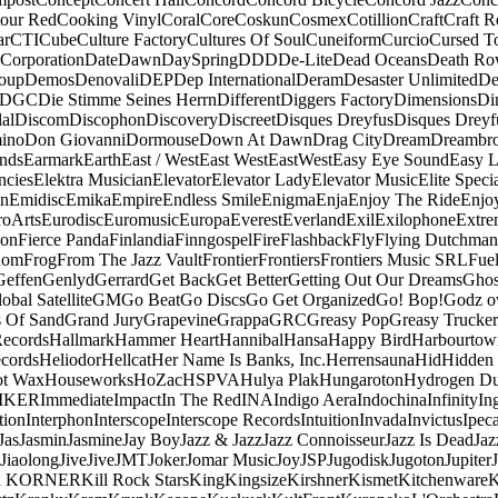
our Red
Cooking Vinyl
Coral
Core
Coskun
Cosmex
Cotillion
Craft
Craft R
ar
CTI
Cube
Culture Factory
Cultures Of Soul
Cuneiform
Curcio
Cursed T
 Corporation
Date
Dawn
DaySpring
DDD
De-Lite
Dead Oceans
Death R
oup
Demos
Denovali
DEP
Dep International
Deram
Desaster Unlimited
De
DGC
Die Stimme Seines Herrn
Different
Diggers Factory
Dimensions
Di
al
Discom
Discophon
Discovery
Discreet
Disques Dreyfus
Disques Dreyf
ino
Don Giovanni
Dormouse
Down At Dawn
Drag City
Dream
Dreambro
nds
Earmark
Earth
East / West
East West
EastWest
Easy Eye Sound
Easy L
ncies
Elektra Musician
Elevator
Elevator Lady
Elevator Music
Elite Speci
an
Emidisc
Emika
Empire
Endless Smile
Enigma
Enja
Enjoy The Ride
Enjo
roArts
Eurodisc
Euromusic
Europa
Everest
Everland
Exil
Exilophone
Extre
ion
Fierce Panda
Finlandia
Finngospel
Fire
Flashback
Fly
Flying Dutchman
dom
Frog
From The Jazz Vault
Frontier
Frontiers
Frontiers Music SRL
Fue
Geffen
Genlyd
Gerrard
Get Back
Get Better
Getting Out Our Dreams
Ghos
obal Satellite
GM
Go Beat
Go Discs
Go Get Organized
Go! Bop!
Godz o
s Of Sand
Grand Jury
Grapevine
Grappa
GRC
Greasy Pop
Greasy Trucker
Records
Hallmark
Hammer Heart
Hannibal
Hansa
Happy Bird
Harbourtow
cords
Heliodor
Hellcat
Her Name Is Banks, Inc.
Herrensauna
Hid
Hidden
t Wax
Houseworks
HoZac
HSPVA
Hulya Plak
Hungaroton
Hydrogen D
MKER
Immediate
Impact
In The Red
INA
Indigo Aera
Indochina
Infinity
In
tion
Interphon
Interscope
Interscope Records
Intuition
Invada
Invictus
Ipec
Jas
Jasmin
Jasmine
Jay Boy
Jazz & Jazz
Jazz Connoisseur
Jazz Is Dead
Jaz
Jiaolong
Jive
Jive
JMT
Joker
Jomar Music
Joy
JSP
Jugodisk
Jugoton
Jupiter
a KORNER
Kill Rock Stars
King
Kingsize
Kirshner
Kismet
Kitchenware
K