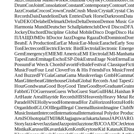
Drum
ConJoint
Consolation
Constant
Contemporary
Contour
Cont
Jazz
Croatia
Crocos
Crown
Crush
Crush Music
Crystal
Crystal Cle
Records
Dais
Dandelion
Dark Entries
Dark Horse
Darkroom
Data
Vu
DEKO
Delabel
Delmark
Delos
Delta
Demon
Demon Music Gr
Harmonia Mundi
Deutscher Schallplattenclub
Devil Discos
DFA
Jockey
Dischord
Discipline Global Mobile
Disco Doge
Disco Hal
ПЛАЩ
DJM
Do It
Doctor Jazz
Dogma Rgaza
Dol
Dominion
Dom
Beats
E A Production
Ear
Ear Music
Ear-Music
Earache
Early Sou
Ton
Electrecord
Electric
Electric Bird
Electrola
Electronic Emerge
Gem
Emergency
EMI
EMI America
EMI Electrola
EMI-Manhatt
Tapes
Erato
Ermitage
Escho
ESP-Disk
Estrus
Etage Noir
Eterna
Eu
Possum
Fat Wreck Chords
Favorit
Fellside
Festival Classique
Fict
Music
Four
Four Leaf Clover
Fox & His Friends
Fox Music
Free
And Buzzed
FY
Gala
Gama
Gama Musikverlags GmbH
Gamma
Man
Glitterbeat
Glitterhouse
Global
Global Records And Tapes
Gl
Hour
Gondwana
Good Boy
Good Time
Goodbye
Graduate
Grain
Fabbri
GTO
Guerssen
Guess Who
Guest Star
Gull
H&L
Haishan 
Art
Haute Areal
Hayride Records
HBS
Heavenly
Heavy Metal Re
Parade
HNE
Hollywood
Homestead
Hor Zu
Horizon
Horzu
Hot
Ho
Organ
Idiot
IGLOO
Illegal
Illegal Cinema
Illusion
Imagine Club
I
Music
Instant
Intercord
International
International Polydor Produc
Arts
ISO
Isotopia
ITM
J
J&R
Jagjaguwar
Jakarta
Janus
JAPO
JARO
Story
Jazz4ever
Jazzland
Jazzpoint
Jazztone
JB
JCOA
JDC
Jet
Jeton
Mistika
Karussell
Kavardak
Ken
Kent
Keytone
Kid Katana
KIDin