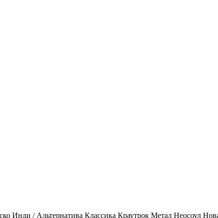
ско
Инди / Альтернатива
Классика
Краутрок
Метал
Неосоул
Нов