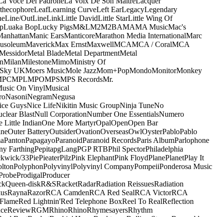
La Voce Del Padrone
La Voix De Son Maitre
Lacquer
thecophore
Leaf
Learning Curve
Left Ear
Legacy
Legendary
ne
Line/OutLine
Link
Little David
Little Star
Little Wing Of
p
Luaka Bop
Lucky Pigs
M&L
M2
M2BA
MA
MA Music
Mac's
Manhattan
Manic Ears
Manticore
Marathon Media International
Marc
usoleum
Maverick
Max Ernst
Maxwell
MCA
MCA / Coral
MCA
Messidor
Metal Blade
Metal Department
Metal
n
Milan
Milestone
Mimo
Ministry Of
 Sky UK
Moers Music
Mole Jazz
Mom+Pop
Mondo
Monitor
Monkey
MPC
MPL
MPO
MPS
MPS Records
Mr.
usic On Vinyl
Musical
ro
Nasoni
Negram
Negusa
ice Guys
Nice Life
Nikitin Music Group
Ninja Tune
No
clear Blast
Null Corporation
Number One Essentials
Numero
 Little Indian
One More Martyr
Opal
Open
Open Bar
ine
Outer Battery
Outsider
Ovation
Overseas
Owl
Oyster
Pablo
Pablo
ma
Panton
Papagayo
Paranoid
Paranoid Records
Paris Album
Parlophone
ny Farthing
Pepita
pgLang
PGP RTB
Phil Spector
Philadelphia
ckwick/33
Pie
Pieater
Pilz
Pink Elephant
Pink Floyd
Plane
Planet
Play It
olton
Polyphon
Polyvinyl
Polyvinyl Company
Pompeii
Ponderosa Music
Probe
Prodigal
Producer
ck
Queen-disk
R&S
Racket
Radar
Radiation Reissues
Radiation
us
Rayna
Razor
RCA Camden
RCA Red Seal
RCA Victor
RCA
Flame
Red Lightnin'
Red Telephone Box
Reel To Real
Reflection
ce
Review
RGM
Rhino
Rhino
Rhymesayers
Rhythm