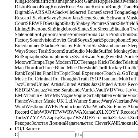
King
Ricordi
Riff
Rift
Rimaphon
Riot Games
Ripple
Rise
Riverside
Distro
Ronco
Rong
Rooster
Rose Avenue
Rostrum
Rough Trade
Ro
Digital
SAAR
SABA
Sackville
Sacred Bones
Sacred Tongue
Sag
Research
Savitor
Savoy
Savoy Jazz
Scene
Scepter
Schwann Music
Court
SERWED
Setalight
Shady
Shakey Pictures
Shark
Sheffield
S
Lining
Silvertone
Sin
Singlebrook
Sintez
Sire
Sireena
Situation Tw
State
Soliti
SoLyd
Soma
Some
Somerset
Sona Gaia Productions
So
Factory
Soundvision
Soviet Grail
Soyuz
Spark
Spectraphonic
Spec
Entertainment
Starline
Stars by Edel
Start
Stax
Steamhammer
Stee
Ways
Street Trash
Stroom
Strut
Studio Media
Stuffed Monkey
Stu
Rot
Supraphon
Supraphon
Suzy
Svart
Swan Song
Swedish Society
Motown
Tampa
Tape Modern
TEC
Teenage Kicks
Teldec
Telefun
Man
Thorofon
Three Blind Mice
Threshold
Thrill Jockey
Throttle
Rank
TopHits-FinnHits
Topic
Total Experience
Touch & Go
Toug
Music
Tru Criminal
Tru Thoughts
Truth
TSOP
Tsunami Mob
Tuff
Jazz
United
United Artists
United Artists Jazz
United Artists Reco
KED'Ы
Varajazz
Varese Sarabande
Varrick
Vault
VDV
Vee Jay
Ven
EMI
Vitamin
VJM
VMK
Vogue
Vogue Schallplatten
Volume
Vood
France
Warner Music UK Ltd.
Warner Sunset
Warp
Waterland
Wa
Wind
Westbound
WFB Productions
What
What's So Funny Abou
Record Club
WRWTFWWR
WWA
Xanadu
XL
XO
Y
Y Records
Turks
YZY
ZAN
Zapisy
Zappa
ZBS
ZDF
Zerolandia
Zickzack
Zod
Рекордс
Золотая Долина
Издательство Clever
КАЧ
Клюква
К
ГОД Записи
С
|
По