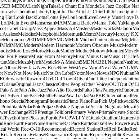
tz
Kranky
Krem
Krunk
Kscope
Kuckuck
KultFront
Kuroneko
L'Orchestra
ASER MEDIA
LateNightTales
Le Chant Du Monde
Le Jazz Cool
Le Nar
to
Lewis
Liberation
Liberty
Light In The Attic
Lil' Chief
Lilith
Limelight
Li
ng Hair
Look Back
Lotus
Lotus Eye
Lou
Loud
Love
Lovely Music
LoveTa
 Loft
Main Event
Mainstream
MAM
Mama Barley
Mama Told Ya
Mango
cot Label Group
Mass Appeal
Mass Art
Masters
Masterworks
Matador
Ma
a Auslese
Melodisc
Melophobia
Melosmusik
Memo
Mercury
Mercury KX
me
Metronome 2001
MFP
MFS
MGM
Midi
Midland International
Mig
Mila
J
MMi
MMO
Modern
Modern Harmonic
Modern Obscure Music
Modern
ndisc
More Love
Moroz
Mosaic
Mother Mother
Motown
Mounted
Move
ic For Pleasure
Music From Memory
Music Minus One
Music Of Life
M
tant
Mute
Muza
Myrrh
Mystic
M•A Music
n5MD
NABEL
Napalm
Nashbo
w Albion
New Jazz
New Rose
New West
New World
Next Wave
NGM
N
ot Now
Not Now Music
Not On Label
Noton
Nova
Novus
NPG
Nubian
Nu
R
Ohrwaschl
Ohrwurm
Okeh
Old Town
Olivia
One Little Independent
One
c
Oriana
Original Jazz Classics
Other People
Other Voices
OUT
Out Of L
Palo Alto
Palo Alto Jazz
Palo Alto Records
Palto Flats
Panegyric
Panora
fect Silver Line
Pastels
Pathe
Pausa
Paw Tracks
Pax
PBR International
Pen
hono Suecia
Phonogram
Phontastic
Piano Piano
Pias
Pick Up
Pickwick
Pi
c
Pointblank
Polar
Pole
Poljazz
Polskie Nagrania
Polskie Nagrania Muza
P
wer Exchange
PRE
Prestige Folklore
Primary Wave
Prisma
Private Stock
RT
Psycho
Pure Pleasure
Purple
PVC
PWL
PYE
Quade
Qualiton
Quartersti
id
Rare Earth
RareNoise
Raretone
Rat Pack
RattleSnake
Raw Power
Rawk
eal World
Rec-O-Hit
Recommended
Record Station
Red
Red Bullet
Red 
x
Relab Records
Relapse
Renaissance
Repertoire
Reprise
Republic
Resonan