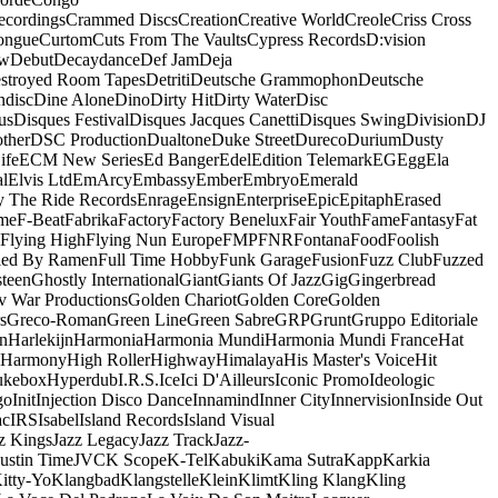
ecordings
Crammed Discs
Creation
Creative World
Creole
Criss Cross
ongue
Curtom
Cuts From The Vaults
Cypress Records
D:vision
ow
Debut
Decaydance
Def Jam
Deja
stroyed Room Tapes
Detriti
Deutsche Grammophon
Deutsche
ndisc
Dine Alone
Dino
Dirty Hit
Dirty Water
Disc
us
Disques Festival
Disques Jacques Canetti
Disques Swing
Division
DJ
ther
DSC Production
Dualtone
Duke Street
Dureco
Durium
Dusty
ife
ECM New Series
Ed Banger
Edel
Edition Telemark
EG
Egg
Ela
al
Elvis Ltd
EmArcy
Embassy
Ember
Embryo
Emerald
y The Ride Records
Enrage
Ensign
Enterprise
Epic
Epitaph
Erased
me
F-Beat
Fabrika
Factory
Factory Benelux
Fair Youth
Fame
Fantasy
Fat
Flying High
Flying Nun Europe
FMP
FNR
Fontana
Food
Foolish
led By Ramen
Full Time Hobby
Funk Garage
Fusion
Fuzz Club
Fuzzed
teen
Ghostly International
Giant
Giants Of Jazz
Gig
Gingerbread
v War Productions
Golden Chariot
Golden Core
Golden
s
Greco-Roman
Green Line
Green Sabre
GRP
Grunt
Gruppo Editoriale
n
Harlekijn
Harmonia
Harmonia Mundi
Harmonia Mundi France
Hat
 Harmony
High Roller
Highway
Himalaya
His Master's Voice
Hit
ukebox
Hyperdub
I.R.S.
Ice
Ici D'Ailleurs
Iconic Promo
Ideologic
go
Init
Injection Disco Dance
Innamind
Inner City
Innervision
Inside Out
ac
IRS
Isabel
Island Records
Island Visual
z Kings
Jazz Legacy
Jazz Track
Jazz-
Justin Time
JVC
K Scope
K-Tel
Kabuki
Kama Sutra
Kapp
Karkia
itty-Yo
Klangbad
Klangstelle
Klein
Klimt
Kling Klang
Kling