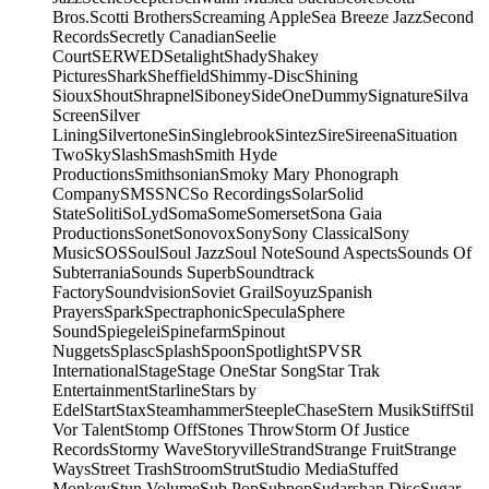
Bros.
Scotti Brothers
Screaming Apple
Sea Breeze Jazz
Second
Records
Secretly Canadian
Seelie
Court
SERWED
Setalight
Shady
Shakey
Pictures
Shark
Sheffield
Shimmy-Disc
Shining
Sioux
Shout
Shrapnel
Siboney
SideOneDummy
Signature
Silva
Screen
Silver
Lining
Silvertone
Sin
Singlebrook
Sintez
Sire
Sireena
Situation
Two
Sky
Slash
Smash
Smith Hyde
Productions
Smithsonian
Smoky Mary Phonograph
Company
SMS
SNC
So Recordings
Solar
Solid
State
Soliti
SoLyd
Soma
Some
Somerset
Sona Gaia
Productions
Sonet
Sonovox
Sony
Sony Classical
Sony
Music
SOS
Soul
Soul Jazz
Soul Note
Sound Aspects
Sounds Of
Subterrania
Sounds Superb
Soundtrack
Factory
Soundvision
Soviet Grail
Soyuz
Spanish
Prayers
Spark
Spectraphonic
Specula
Sphere
Sound
Spiegelei
Spinefarm
Spinout
Nuggets
Splasc
Splash
Spoon
Spotlight
SPV
SR
International
Stage
Stage One
Star Song
Star Trak
Entertainment
Starline
Stars by
Edel
Start
Stax
Steamhammer
SteepleChase
Stern Musik
Stiff
Stil
Vor Talent
Stomp Off
Stones Throw
Storm Of Justice
Records
Stormy Wave
Storyville
Strand
Strange Fruit
Strange
Ways
Street Trash
Stroom
Strut
Studio Media
Stuffed
Monkey
Stun Volume
Sub Pop
Subpop
Sudarshan Disc
Sugar