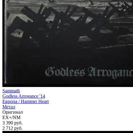
Sammath
Godless Arrogance '14
Европа /
Hammer Heart
Метал
Оригинал
EX+/NM
3 390 руб.
2 712
руб.