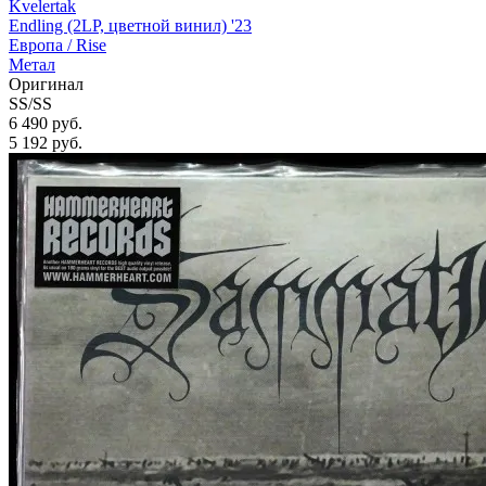
Kvelertak
Endling (2LP, цветной винил) '23
Европа /
Rise
Метал
Оригинал
SS/SS
6 490 руб.
5 192
руб.