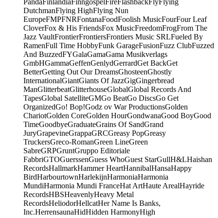
Panda
Finlandia
Finngospel
Fire
Flashback
Fly
Flying
Dutchman
Flying High
Flying Nun
Europe
FMP
FNR
Fontana
Food
Foolish Music
Four
Four Leaf
Clover
Fox & His Friends
Fox Music
Freedom
Frog
From The
Jazz Vault
Frontier
Frontiers
Frontiers Music SRL
Fueled By
Ramen
Full Time Hobby
Funk Garage
Fusion
Fuzz Club
Fuzzed
And Buzzed
FY
Gala
Gama
Gama Musikverlags
GmbH
Gamma
Geffen
Genlyd
Gerrard
Get Back
Get
Better
Getting Out Our Dreams
Ghosteen
Ghostly
International
Giant
Giants Of Jazz
Gig
Gingerbread
Man
Glitterbeat
Glitterhouse
Global
Global Records And
Tapes
Global Satellite
GM
Go Beat
Go Discs
Go Get
Organized
Go! Bop!
Godz ov War Productions
Golden
Chariot
Golden Core
Golden Hour
Gondwana
Good Boy
Good
Time
Goodbye
Graduate
Grains Of Sand
Grand
Jury
Grapevine
Grappa
GRC
Greasy Pop
Greasy
Truckers
Greco-Roman
Green Line
Green
Sabre
GRP
Grunt
Gruppo Editoriale
Fabbri
GTO
Guerssen
Guess Who
Guest Star
Gull
H&L
Haishan
Records
Hallmark
Hammer Heart
Hannibal
Hansa
Happy
Bird
Harbourtown
Harlekijn
Harmonia
Harmonia
Mundi
Harmonia Mundi France
Hat Art
Haute Areal
Hayride
Records
HBS
Heavenly
Heavy Metal
Records
Heliodor
Hellcat
Her Name Is Banks,
Inc.
Herrensauna
Hid
Hidden Harmony
High