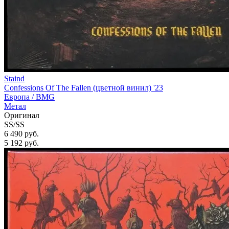
Staind
Confessions Of The Fallen (цветной винил) '23
Европа /
BMG
Метал
Оригинал
SS/SS
6 490 руб.
5 192
руб.