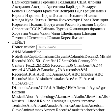
Великобритания
Германия
Голландия
США
Япония
Австралия
Австрия
Аргентина
Барбадос
Беларусь
Бельгия
Болгария
Бразилия
Венгрия
ГДР
Греция
Дания
Европа
Израиль
Индия
Испания
Испания
Италия
Канада
Куба
Латвия
Литва
Люксембург
Новая Зеландия
Норвегия
Польша
Португалия
Россия
Румыния
Сербия
Словения
СССР
Тайвань
Турция
Финляндия
Франция
Хорватия
Чехия
Чехия
Чили
Швейцария
Швеция
Эстония
Югославия
Южная Корея
Ямайка
ЛЕЙБЛ
Поиск лейбла
A&M
Atlantic
Blue
Note
Brain
Capitol
Charisma
Chrysalis
Columbia
Decca
ECM
Elek
Records
100%
1501 Certified
17 Steps
20th Century
20th
Century-Fox
21
2MR
355 Recordings
36 Chambers
4 AD
44
records
4AD
4th & Broadway
7A
A records
A&M
Records
A.K.A.
A5B, Inc.
Aaarrg
ABC
ABC Impulse!
ABC
Records
Abkco
Absinthe
Abstrakce
Ace
Ace Fu
Ace of
Clubs
Ace Of
Diamonds
Acorn
ACT
Ada
Affinity
AFM
Aftermath
Agos
Agos
Edizioni
Musicali
Ahorn
Aircheology
Akarma
Ala
Aladin
Alien
Aliso
Aliso
Music
All Life
All Round Trading
Alligator
Alternative
Tentacles
Alto
Alucard
Amadeo
America
American
American
Clave
Amiga
Ampex
Ampex Records
Amulet
Anchor
Anchor