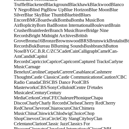
Truffle
Blackened
Blackground
Blackhawk
Blackwood
Blanco
Y Negro
Blind Pig
Blow Up
Blue Horizon
Blue Moon
Blue
Silver
Blue Sky
Blue Thumb
Bluebird
Blues
Encore
BMG
Boardwalk
Bomba
Bomba Music
Bon
Air
Boplicity
Born Bad
Boston International
Boulevard
Brain
Crusher
Brainfeeder
Branch Music
Brave
Bridge Nine
Records
Bright Midnight Archives
British
Grove
Broma16
Bronze
Brownswood
BRS
Brunswick
Brutalist
Bt
Records
Buk
Bureau B
Burning Sounds
Bushbranch
Button
Nose
BYG
C.B.R.
C/Z
C5
Cadet
Cain
Calligraph
Camel
Can-
Am
Candid
Capitol
Records
Capriccio
Caprice
Capricorn
Captured Tracks
Carlyne
Music
Carnage
Benelux
Caroline
Carpark
Carrere
Casablanca
Cashmere
Thoughts
Castle Classics
Castle Communications
Caution!
CBC
Radio Canada
CBS
CBS Dance Pool
CBS
Masterworks
CBS/Sony
Celluloid
Centre D'etudes
Musicales
Century
Century
Media
Cerkon
Cetra
CFE
ChaleurePhonique
Chapa
Discos
Charly
Charly Records
Chelsea
Cherry Red
Cherry
Red
Chess
Chevron
Chiaroscuro
Chic
Chimera
Music
China
Chiswick
Chlodwig
Choice
Chop
Shop
Cinevox
Circa
Circle
City Slang
Cityboy
Clan
Celentano
Clarion
Classic Jazz
Classics For
Pleasure
Cleopatra
Cleveland International
Closer
CMH