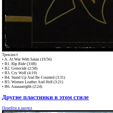
Треклист
• A. At War With Satan (19:56)
• B1. Rip Ride (3:08)
• B2. Genocide (2:58)
• B3. Cry Wolf (4:19)
• B4. Stand Up And Be Counted (3:31)
• B5. Women Leather And Hell (3:21)
• B6. Aaaaaarrghh (2:24)
Другие пластинки в этом стиле
Перейти
в раздел