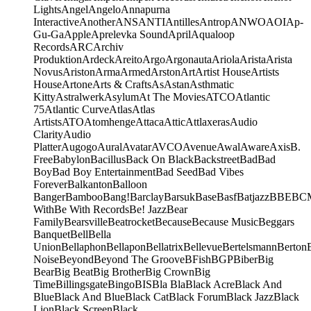
Lights
Angel
Angelo
Annapurna
Interactive
Another
ANS
ANTI
Antilles
Antrop
ANWO
AOI
Ap-
Gu-Ga
Apple
Aprelevka Sound
April
Aqualoop
Records
ARC
Archiv
Produktion
Ardeck
Areito
Argo
Argonauta
Ariola
Arista
Arista
Novus
Ariston
Arma
Armed
Arston
Art
Artist House
Artists
House
Artone
Arts & Crafts
As
Astan
Asthmatic
Kitty
Astralwerk
Asylum
At The Movies
ATCO
Atlantic
75
Atlantic Curve
Atlas
Atlas
Artists
ATO
Atomhenge
Attaca
Attic
Attlaxeras
Audio
Clarity
Audio
Platter
Augogo
Aural
Avatar
AVCO
Avenue
Awal
Aware
Axis
B.
Free
Babylon
Bacillus
Back On Black
Backstreet
Bad
Bad
Boy
Bad Boy Entertainment
Bad Seed
Bad Vibes
Forever
Balkanton
Balloon
Banger
Bamboo
Bang!
Barclay
Barsuk
Base
Basf
Batjazz
BBE
BC
With
Be With Records
Be! Jazz
Bear
Family
Bearsville
Beatrocket
Because
Because Music
Beggars
Banquet
Bell
Bella
Union
Bellaphon
Bellapon
Bellatrix
Bellevue
Bertelsmann
Berton
Noise
Beyond
Beyond The Groove
BFish
BGP
Biber
Big
Bear
Big Beat
Big Brother
Big Crown
Big
Time
Billingsgate
Bingo
BIS
Bla Bla
Black Acre
Black And
Blue
Black And Blue
Black Cat
Black Forum
Black Jazz
Black
Lion
Black Screen
Black