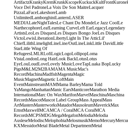
Artifactz
Kranky
Krem
Krunk
Kscope
Kuckuck
KultFront
Kurone
Voce Del Padrone
La Voix De Son Maitre
Lacquer
Pizza
LaFace
Lakeshore
Lamb
Unlimited
Lamborghini
Lantern
LASER
MEDIA
LateNightTales
Le Chant Du Monde
Le Jazz Cool
Le
Narthecophore
Leaf
Learning Curve
Left Ear
Legacy
Legendary
Artists
Leo
Les Disques
Les Disques Bongo Joe
Les Disques
Victo
Lewis
Liberation
Liberty
Light In The Attic
Lil'
Chief
Lilith
Limelight
Line
Line/OutLine
Link
Little David
Little
Star
Little Wing Of
Refugees
LMLR
Lofi
Logic
Logo
Lollipop
Loma
Vista
London
Long Hair
Look Back
Lotus
Lotus
Eye
Lou
Loud
Love
Lovely Music
LoveTap
Luaka Bop
Lucky
Pigs
M&L
M2
M2BA
MA
MA Music
Mac's
Record
Machina
Madfish
Magenta
Magic
Music
Magnet
Magnetic Loft
Main
Event
Mainstream
MAM
Mama Barley
Mama Told
Ya
Mango
Manhattan
Manic Ears
Manticore
Marathon Media
International
Marc On Wax
Marifon
Marvel
Maschina
Maschina
Records
Mascot
Mascot Label Group
Mass Appeal
Mass
Art
Masters
Masterworks
Matador
Mausoleum
Maverick
Max
Ernst
Maxwell
MCA
MCA / Coral
MCA Coral
MCA
Records
MCPS
MDG
Mega
Megafon
Melodia
Melodia
Auslese
Melodisc
Melophobia
Melosmusik
Memo
Mercury
Mercu
KX
Messidor
Metal Blade
Metal Department
Metal