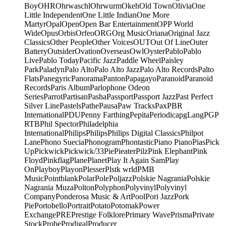
Boy
OHR
Ohrwaschl
Ohrwurm
Okeh
Old Town
Olivia
One
Little Independent
One Little Indian
One More
Martyr
Opal
Open
Open Bar Entertainment
OPP World
Wide
Opus
Orbis
Orfeo
ORG
Org Music
Oriana
Original Jazz
Classics
Other People
Other Voices
OUT
Out Of Line
Outer
Battery
Outsider
Ovation
Overseas
Owl
Oyster
Pablo
Pablo
Live
Pablo Today
Pacific Jazz
Paddle Wheel
Paisley
Park
Paladyn
Palo Alto
Palo Alto Jazz
Palo Alto Records
Palto
Flats
Panegyric
Panorama
Panton
Papagayo
Paranoid
Paranoid
Records
Paris Album
Parlophone Odeon
Series
Parrot
Partisan
Pasha
Passport
Passport Jazz
Past Perfect
Silver Line
Pastels
Pathe
Pausa
Paw Tracks
Pax
PBR
International
PDU
Penny Farthing
Pepita
Periodica
pgLang
PGP
RTB
Phil Spector
Philadelphia
International
Philips
Philips
Philips Digital Classics
Philpot
Lane
Phono Suecia
Phonogram
Phontastic
Piano Piano
Pias
Pick
Up
Pickwick
Pickwick/33
Pie
Pieater
Pilz
Pink Elephant
Pink
Floyd
Pinkflag
Plane
Planet
Play It Again Sam
Play
On
Playboy
Playon
Plesser
Plstk wrld
PMB
Music
Pointblank
Polar
Pole
Poljazz
Polskie Nagrania
Polskie
Nagrania Muza
Polton
Polyphon
Polyvinyl
Polyvinyl
Company
Ponderosa Music & Art
Pool
Pori Jazz
Pork
Pie
Portobello
Portrait
Potato
Potomak
Power
Exchange
PRE
Prestige Folklore
Primary Wave
Prisma
Private
Stock
Probe
Prodigal
Producer