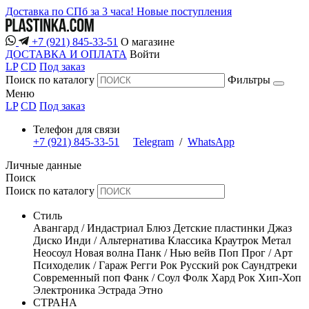
Доставка по СПб за 3 часа!
Новые поступления
+7 (921) 845-33-51
О магазине
ДОСТАВКА И ОПЛАТА
Войти
LP
CD
Под заказ
Поиск по каталогу
Фильтры
Меню
LP
CD
Под заказ
Телефон для связи
+7 (921) 845-33-51
Telegram
/
WhatsApp
Личные данные
Поиск
Поиск по каталогу
Стиль
Авангард / Индастриал
Блюз
Детские пластинки
Джаз
Диско
Инди / Альтернатива
Классика
Краутрок
Метал
Неосоул
Новая волна
Панк / Нью вейв
Поп
Прог / Арт
Психоделик / Гараж
Регги
Рок
Русский рок
Саундтреки
Современный поп
Фанк / Соул
Фолк
Хард Рок
Хип-Хоп
Электроника
Эстрада
Этно
СТРАНА