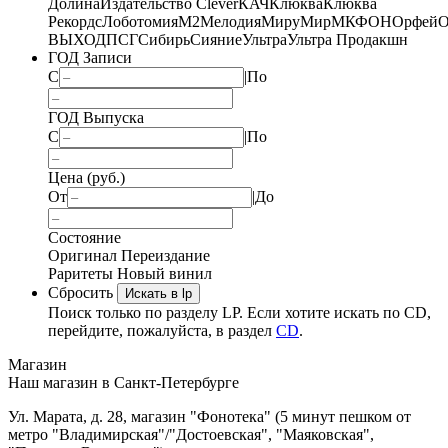
Долина
Издательство Clever
КАЧ
Клюква
Клюква
Рекордс
Лоботомия
М2
Мелодия
МируМир
МКФОН
Орфей
О
ВЫХОД
ПСГ
Сибирь
Сияние
Ультра
Ультра Продакшн
ГОД Записи
С
|
По
ГОД Выпуска
С
|
По
Цена (руб.)
От
|
До
Состояние
Оригинал
Переиздание
Раритеты
Новый винил
Сбросить
Искать в lp
Поиск только по разделу LP. Если хотите искать по CD,
перейдите, пожалуйста, в раздел
CD
.
Магазин
Наш магазин в Санкт-Петербурге
Ул. Марата, д. 28, магазин "Фонотека" (5 минут пешком от
метро "Владимирская"/"Достоевская", "Маяковская",