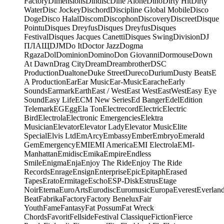
Factory
Dimensions
Dindisc
Dine Alone
Dino
Dirty Hit
Dirty
Water
Disc Jockey
Dischord
Discipline Global Mobile
Disco
Doge
Disco Halal
Discom
Discophon
Discovery
Discreet
Disque
Pointu
Disques Dreyfus
Disques Dreyfus
Disques
Festival
Disques Jacques Canetti
Disques Swing
Division
DJ
ПЛАЩ
DJM
Do It
Doctor Jazz
Dogma
Rgaza
Dol
Dominion
Domino
Don Giovanni
Dormouse
Down
At Dawn
Drag City
Dream
Dreambrother
DSC
Production
Dualtone
Duke Street
Dureco
Durium
Dusty Beats
E
A Production
Ear
Ear Music
Ear-Music
Earache
Early
Sounds
Earmark
Earth
East / West
East West
EastWest
Easy Eye
Sound
Easy Life
ECM New Series
Ed Banger
Edel
Edition
Telemark
EG
Egg
Ela Ton
Electrecord
Electric
Electric
Bird
Electrola
Electronic Emergencies
Elektra
Musician
Elevator
Elevator Lady
Elevator Music
Elite
Special
Elvis Ltd
EmArcy
Embassy
Ember
Embryo
Emerald
Gem
Emergency
EMI
EMI America
EMI Electrola
EMI-
Manhattan
Emidisc
Emika
Empire
Endless
Smile
Enigma
Enja
Enjoy The Ride
Enjoy The Ride
Records
Enrage
Ensign
Enterprise
Epic
Epitaph
Erased
Tapes
Erato
Ermitage
Escho
ESP-Disk
Estrus
Etage
Noir
Eterna
EuroArts
Eurodisc
Euromusic
Europa
Everest
Everlan
Beat
Fabrika
Factory
Factory Benelux
Fair
Youth
Fame
Fantasy
Fat Possum
Fat Wreck
Chords
Favorit
Fellside
Festival Classique
Fiction
Fierce