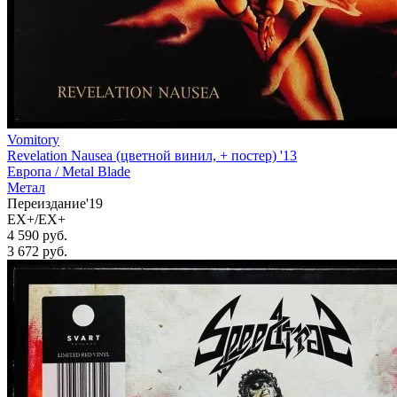
Vomitory
Revelation Nausea (цветной винил, + постер) '13
Европа /
Metal Blade
Метал
Переиздание'19
EX+/EX+
4 590 руб.
3 672
руб.